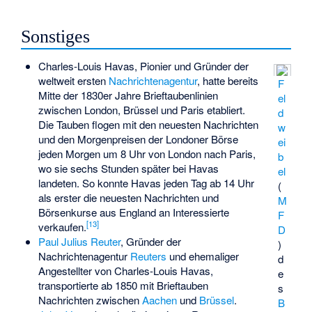
Sonstiges
Charles-Louis Havas
, Pionier und Gründer der
weltweit ersten
Nachrichtenagentur
, hatte bereits
F
Mitte der 1830er Jahre Brieftaubenlinien
el
zwischen London, Brüssel und Paris etabliert.
d
Die Tauben flogen mit den neuesten Nachrichten
w
und den Morgenpreisen der Londoner Börse
ei
jeden Morgen um 8 Uhr von London nach Paris,
b
wo sie sechs Stunden später bei Havas
el
landeten. So konnte Havas jeden Tag ab 14 Uhr
(
als erster die neuesten Nachrichten und
M
Börsenkurse aus England an Interessierte
F
[
13
]
verkaufen.
D
Paul Julius Reuter
, Gründer der
)
Nachrichtenagentur
Reuters
und ehemaliger
d
Angestellter von Charles-Louis Havas,
e
transportierte ab 1850 mit Brieftauben
s
Nachrichten zwischen
Aachen
und
Brüssel
.
B