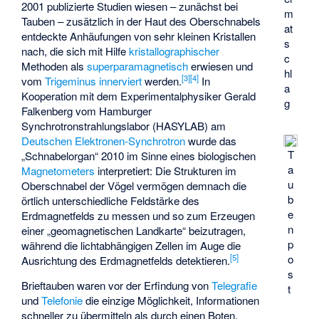
2001 publizierte Studien wiesen – zunächst bei
m
Tauben – zusätzlich in der Haut des Oberschnabels
at
entdeckte Anhäufungen von sehr kleinen Kristallen
s
nach, die sich mit Hilfe
kristallographischer
c
Methoden als
superparamagnetisch
erwiesen und
hl
[
3
]
[
4
]
vom
Trigeminus
innerviert
werden.
In
a
Kooperation mit dem Experimentalphysiker Gerald
g
Falkenberg vom
Hamburger
Synchrotronstrahlungslabor
(HASYLAB) am
Deutschen Elektronen-Synchrotron
wurde das
T
„Schnabelorgan“ 2010 im Sinne eines biologischen
a
Magnetometers
interpretiert: Die Strukturen im
u
Oberschnabel der Vögel vermögen demnach die
b
örtlich unterschiedliche Feldstärke des
e
Erdmagnetfelds zu messen und so zum Erzeugen
n
einer „geomagnetischen Landkarte“ beizutragen,
p
während die lichtabhängigen Zellen im Auge die
o
[
5
]
Ausrichtung des Erdmagnetfelds detektieren.
s
Brieftauben waren vor der Erfindung von
Telegrafie
t
und
Telefonie
die einzige Möglichkeit, Informationen
schneller zu übermitteln als durch einen Boten.