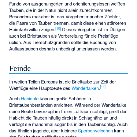
Funde von ausgehungerten und orientierungslosen weißen
Tauben, die in der Natur nicht allein zurechtkommen.
Besonders makaber ist das Vorgehen mancher Züchter,
die Paare von Tauben trennen, damit diese einen stärkeren
[
10
]
Heimkehrwillen zeigen.
Dieses Vorgehen ist im Übrigen
auch bei Brieftauben als Vorbereitung für die Preisflüge
üblich. Aus Tierschutzgründen sollte die Buchung von
Auflasstauben deshalb unbedingt unterlassen werden.
Feinde
In weiten Teilen Europas ist die Brieftaube zur Zeit der
[
11
]
Wettflüge eine Hauptbeute des
Wanderfalken
.
Auch
Habichte
können große Schäden in
Brieftaubenbeständen anrichten. Während der Wanderfalke
seine Beute bevorzugt im freien Luftraum schlägt, greift der
Habicht die Tauben häufig direkt in Schlagnähe an und
verfolgt sie manchmal sogar bis in den Taubenschlag. Auch
das ähnlich jagende, aber kleinere
Sperberweibchen
kann
den Brieftauben gefährlich werden.