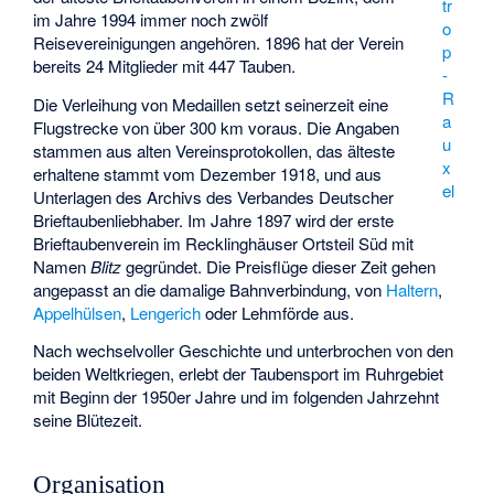
tr
im Jahre 1994 immer noch zwölf
o
Reisevereinigungen angehören. 1896 hat der Verein
p
bereits 24 Mitglieder mit 447 Tauben.
-
R
Die Verleihung von Medaillen setzt seinerzeit eine
a
Flugstrecke von über 300 km voraus. Die Angaben
u
stammen aus alten Vereinsprotokollen, das älteste
x
erhaltene stammt vom Dezember 1918, und aus
el
Unterlagen des Archivs des Verbandes Deutscher
Brieftaubenliebhaber. Im Jahre 1897 wird der erste
Brieftaubenverein im Recklinghäuser Ortsteil Süd mit
Namen
Blitz
gegründet. Die Preisflüge dieser Zeit gehen
angepasst an die damalige Bahnverbindung, von
Haltern
,
Appelhülsen
,
Lengerich
oder Lehmförde aus.
Nach wechselvoller Geschichte und unterbrochen von den
beiden Weltkriegen, erlebt der Taubensport im Ruhrgebiet
mit Beginn der 1950er Jahre und im folgenden Jahrzehnt
seine Blütezeit.
Organisation