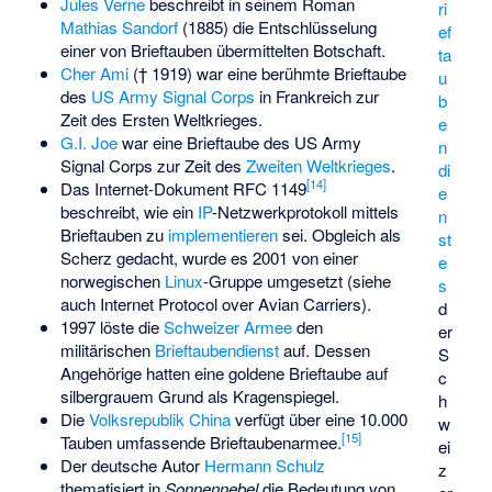
Jules Verne
beschreibt in seinem Roman
ri
Mathias Sandorf
(1885) die Entschlüsselung
ef
einer von Brieftauben übermittelten Botschaft.
ta
Cher Ami
(† 1919) war eine berühmte Brieftaube
u
des
US Army Signal Corps
in Frankreich zur
b
Zeit des Ersten Weltkrieges.
e
G.I. Joe
war eine Brieftaube des US Army
n
Signal Corps zur Zeit des
Zweiten Weltkrieges
.
di
[
14
]
Das Internet-Dokument RFC 1149
e
beschreibt, wie ein
IP
-Netzwerkprotokoll mittels
n
Brieftauben zu
implementieren
sei. Obgleich als
st
Scherz gedacht, wurde es 2001 von einer
e
norwegischen
Linux
-Gruppe umgesetzt (siehe
s
auch
Internet Protocol over Avian Carriers
).
d
1997 löste die
Schweizer Armee
den
er
militärischen
Brieftaubendienst
auf. Dessen
S
Angehörige hatten eine goldene Brieftaube auf
c
silbergrauem Grund als Kragenspiegel.
h
Die
Volksrepublik China
verfügt über eine 10.000
w
[
15
]
Tauben umfassende Brieftaubenarmee.
ei
Der deutsche Autor
Hermann Schulz
z
thematisiert in
Sonnennebel
die Bedeutung von