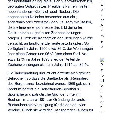
der Industrialisierung, die aus den landwirtschaftlich
w
geprägten Ostprovinzen Preußens kamen, hielten
ei
neben anderem Kleinvieh auch Tauben. Die
z
sogenannten Kolonien bestanden aus ein-,
er
anderthalb oder zweistöckigen Häusern mit Ställen,
A
die stellenweise noch heute das Bild der unter
r
Denkmalschutz gestellten Zechensiedlungen
m
prägen. Durch die Konzeption der Siedlungen wurde
e
versucht, an ländliche Elemente anzuknüpfen. So
e
verfügten im Jahre 1900 etwa 86 % der Wohnungen
über einen Garten und 96 % über einen Stall. Von
etwa 12 % im Jahre 1893 stieg der Anteil der
Zechenwohnungen bis zum Jahre 1914 auf 35 %.
P
at
Die Taubenhaltung und -zucht erfreute sich großer
ro
Beliebtheit, so dass die Brieftaube als „Rennpferd
uil
des Bergmanns“ bezeichnet wurde. 1869 gab es in
le
Bochum bereits ein Reisetauben-Sporthaus.
n
Sportliche und patriotische Gründe führten in
k
Bochum im Jahre 1881 zur Gründung der ersten
or
Brieftaubenreisevereinigung für die dortigen vier
b
Vereine. Durch sie wird der Transport der Tauben zu
m