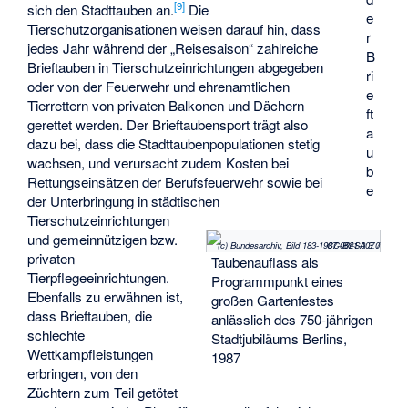
[
9
]
sich den Stadttauben an.
Die
e
Tierschutzorganisationen weisen darauf hin, dass
r
jedes Jahr während der „Reisesaison“ zahlreiche
B
Brieftauben in Tierschutzeinrichtungen abgegeben
ri
oder von der Feuerwehr und ehrenamtlichen
e
Tierrettern von privaten Balkonen und Dächern
ft
gerettet werden. Der Brieftaubensport trägt also
a
dazu bei, dass die Stadttaubenpopulationen stetig
u
wachsen, und verursacht zudem Kosten bei
b
Rettungseinsätzen der Berufsfeuerwehr sowie bei
e
der Unterbringung in städtischen
Tierschutzeinrichtungen
und gemeinnützigen bzw.
(c) Bundesarchiv, Bild 183-1987-0621-007 / CC-BY-SA 3.0
privaten
Taubenauflass als
Tierpflegeeinrichtungen.
Programmpunkt eines
Ebenfalls zu erwähnen ist,
großen Gartenfestes
dass Brieftauben, die
anlässlich des 750-jährigen
schlechte
Stadtjubiläums Berlins,
Wettkampfleistungen
1987
erbringen, von den
Züchtern zum Teil getötet