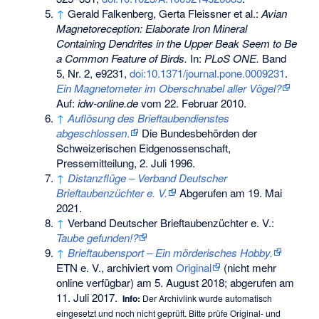
↑
Gerald Falkenberg, Gerta Fleissner et al.:
Avian
Magnetoreception: Elaborate Iron Mineral
Containing Dendrites in the Upper Beak Seem to Be
a Common Feature of Birds.
In:
PLoS ONE.
Band
5, Nr. 2, e9231,
doi:10.1371/journal.pone.0009231
.
Ein Magnetometer im Oberschnabel aller Vögel?
Auf:
idw-online.de
vom 22. Februar 2010.
↑
Auflösung des Brieftaubendienstes
abgeschlossen
.
Die Bundesbehörden der
Schweizerischen Eidgenossenschaft,
Pressemitteilung, 2. Juli 1996.
↑
Distanzflüge – Verband Deutscher
Brieftaubenzüchter e. V.
Abgerufen am 19. Mai
2021
.
↑
Verband Deutscher Brieftaubenzüchter e. V.:
Taube gefunden!?
↑
Brieftaubensport – Ein mörderisches Hobby.
ETN e. V., archiviert vom
Original
(nicht mehr
online verfügbar) am
5. August 2018
;
abgerufen am
11. Juli 2017
.
Info:
Der Archivlink wurde automatisch
eingesetzt und noch nicht geprüft. Bitte prüfe Original- und