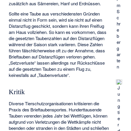
zusätzlich aus Sämereien, Hanf und Erdnüssen.
m
S
Sollte eine Taube aus verschiedensten Gründen
c
einmal nicht in Form sein, wird sie nicht auf einen
hr
Distanzflug geschickt, sondern kann ihren Freiflug
e
am Haus vollziehen. So kann es vorkommen, dass
b
die gesetzten Taubenzahlen auf den Distanzflügen
er
während der Saison stark variieren. Diese Zahlen
g
führen fälschlicherweise oft zu der Annahme, dass
ar
Brieftauben auf Distanzflügen verloren gehen.
te
„Setzverluste“ lassen allerdings nur Rückschlüsse
n
auf die gesetzten Tauben zu einem Flug zu,
keinesfalls auf „Taubenverluste“.
J
Kritik
u
n
Diverse Tierschutzorganisationen kritisieren die
g
Praxis des Brieftaubensportes. Hunderttausende
ti
Tauben verenden jedes Jahr bei Wettflügen, können
e
aufgrund von Verletzungen die Wettkämpfe nicht
r
beenden oder stranden in den Städten und schließen
d