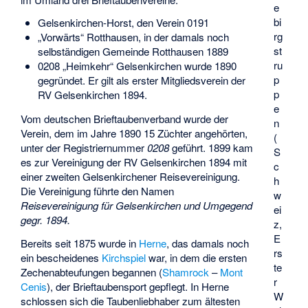
e
bi
Gelsenkirchen-Horst, den Verein 0191
rg
„Vorwärts“ Rotthausen, in der damals noch
st
selbständigen Gemeinde Rotthausen 1889
ru
0208 „Heimkehr“ Gelsenkirchen wurde 1890
p
gegründet. Er gilt als erster Mitgliedsverein der
p
RV Gelsenkirchen 1894.
e
Vom deutschen Brieftaubenverband wurde der
n
Verein, dem im Jahre 1890 15 Züchter angehörten,
(
unter der Registriernummer
0208
geführt. 1899 kam
S
es zur Vereinigung der RV Gelsenkirchen 1894 mit
c
einer zweiten Gelsenkirchener Reisevereinigung.
h
Die Vereinigung führte den Namen
w
Reisevereinigung für Gelsenkirchen und Umgegend
ei
gegr. 1894.
z,
E
Bereits seit 1875 wurde in
Herne
, das damals noch
rs
ein bescheidenes
Kirchspiel
war, in dem die ersten
te
Zechenabteufungen begannen (
Shamrock
–
Mont
r
Cenis
), der Brieftaubensport gepflegt. In Herne
W
schlossen sich die Taubenliebhaber zum ältesten