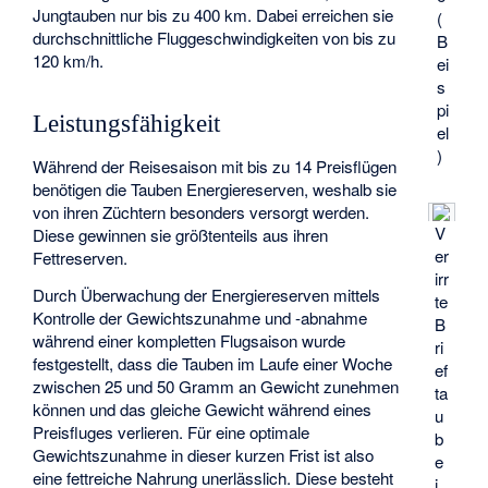
Jungtauben nur bis zu 400 km. Dabei erreichen sie
(
durchschnittliche Fluggeschwindigkeiten von bis zu
B
120 km/h.
ei
s
pi
Leistungsfähigkeit
el
)
Während der Reisesaison mit bis zu 14 Preisflügen
benötigen die Tauben Energiereserven, weshalb sie
von ihren Züchtern besonders versorgt werden.
V
Diese gewinnen sie größtenteils aus ihren
er
Fettreserven.
irr
Durch Überwachung der Energiereserven mittels
te
Kontrolle der Gewichtszunahme und -abnahme
B
während einer kompletten Flugsaison wurde
ri
festgestellt, dass die Tauben im Laufe einer Woche
ef
zwischen 25 und 50 Gramm an Gewicht zunehmen
ta
können und das gleiche Gewicht während eines
u
Preisfluges verlieren. Für eine optimale
b
Gewichtszunahme in dieser kurzen Frist ist also
e
eine fettreiche Nahrung unerlässlich. Diese besteht
i