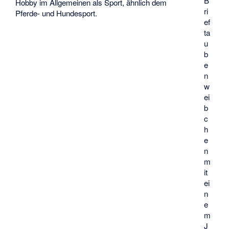
B
Hobby im Allgemeinen als Sport, ähnlich dem
ri
Pferde- und Hundesport.
ef
ta
u
b
e
n
w
ei
b
c
h
e
n
m
it
ei
n
e
m
J