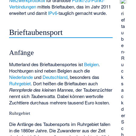
Netzwerkprotokoll
für drahtlose
Punkt-zu-Punkt-
Verbindungen
mittels Brieftauben, das im Jahr 2011
B
erweitert und damit
IPv6
-tauglich gemacht wurde.
ri
ef
ta
Brieftaubensport
u
b
e
n-
Anfänge
R
u
Mutterland des Brieftaubensportes ist
Belgien
.
c
Hochburgen sind neben Belgien auch die
k
Niederlande
und
Deutschland
, besonders das
s
Ruhrgebiet
. Dort heißen die Brieftauben auch
a
Rennpferde des kleinen Mannes,
der Taubenzüchter
c
nennt sich
Taubenvatta.
Dabei können wertvolle
k
Zuchttiere durchaus mehrere tausend Euro kosten.
d
Ruhrgebiet
er
S
Die Anfänge des Taubensports im Ruhrgebiet fallen
c
in die 1860er Jahre. Die Zuwanderer aus der Zeit
h