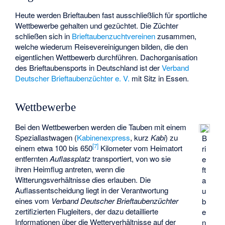
Heute werden Brieftauben fast ausschließlich für sportliche
Wettbewerbe gehalten und gezüchtet. Die Züchter
schließen sich in
Brieftaubenzuchtvereinen
zusammen,
welche wiederum Reisevereinigungen bilden, die den
eigentlichen Wettbewerb durchführen. Dachorganisation
des Brieftaubensports in Deutschland ist der
Verband
Deutscher Brieftaubenzüchter e. V.
mit Sitz in Essen.
Wettbewerbe
Bei den Wettbewerben werden die Tauben mit einem
Speziallastwagen (
Kabinenexpress
, kurz
Kabi
) zu
B
[
7
]
einem etwa 100 bis 650
Kilometer vom Heimatort
ri
entfernten
Auflassplatz
transportiert, von wo sie
e
ihren Heimflug antreten, wenn die
ft
Witterungsverhältnisse dies erlauben. Die
a
Auflassentscheidung liegt in der Verantwortung
u
eines vom
Verband Deutscher Brieftaubenzüchter
b
zertifizierten Flugleiters, der dazu detaillierte
e
Informationen über die Wetterverhältnisse auf der
n