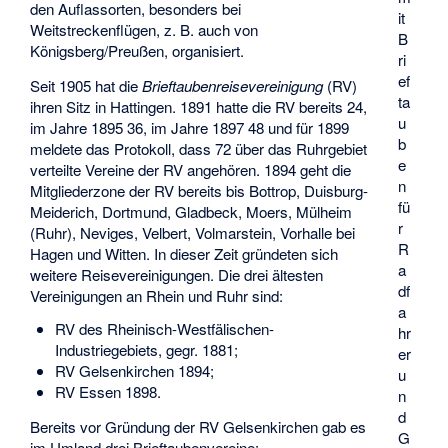
den Auflassorten, besonders bei
it
Weitstreckenflügen, z. B. auch von
B
Königsberg/Preußen, organisiert.
ri
ef
Seit 1905 hat die
Brieftaubenreisevereinigung
(RV)
ta
ihren Sitz in Hattingen. 1891 hatte die RV bereits 24,
u
im Jahre 1895 36, im Jahre 1897 48 und für 1899
b
meldete das Protokoll, dass 72 über das Ruhrgebiet
e
verteilte Vereine der RV angehören. 1894 geht die
n
Mitgliederzone der RV bereits bis Bottrop, Duisburg-
fü
Meiderich, Dortmund, Gladbeck, Moers, Mülheim
r
(Ruhr), Neviges, Velbert, Volmarstein, Vorhalle bei
R
Hagen und Witten. In dieser Zeit gründeten sich
a
weitere Reisevereinigungen. Die drei ältesten
df
Vereinigungen an Rhein und Ruhr sind:
a
RV des Rheinisch-Westfälischen-
hr
Industriegebiets, gegr. 1881;
er
RV Gelsenkirchen 1894;
u
RV Essen 1898.
n
d
Bereits vor Gründung der RV Gelsenkirchen gab es
G
im Umland drei Brieftaubenvereine: