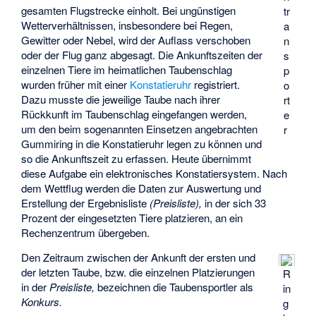
gesamten Flugstrecke einholt. Bei ungünstigen
tr
Wetterverhältnissen, insbesondere bei Regen,
a
Gewitter oder Nebel, wird der Auflass verschoben
n
oder der Flug ganz abgesagt. Die Ankunftszeiten der
s
einzelnen Tiere im heimatlichen Taubenschlag
p
wurden früher mit einer
Konstatieruhr
registriert.
o
Dazu musste die jeweilige Taube nach ihrer
rt
Rückkunft im Taubenschlag eingefangen werden,
e
um den beim sogenannten Einsetzen angebrachten
r
Gummiring in die Konstatieruhr legen zu können und
so die Ankunftszeit zu erfassen. Heute übernimmt
diese Aufgabe ein elektronisches Konstatiersystem. Nach
dem Wettflug werden die Daten zur Auswertung und
Erstellung der Ergebnisliste
(Preisliste),
in der sich 33
Prozent der eingesetzten Tiere platzieren, an ein
Rechenzentrum übergeben.
Den Zeitraum zwischen der Ankunft der ersten und
der letzten Taube, bzw. die einzelnen Platzierungen
R
in der
Preisliste,
bezeichnen die Taubensportler als
in
Konkurs.
g