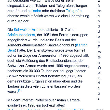
w
auf deutscher wie auf französischer Seite
ä
eingesetzt, wenn Telefon- und Telegrafenleitungen
hr
zerstört und
optische
oder drahtlose
Telegrafie
e
ebenso wenig möglich waren wie eine Übermittlung
n
durch Melder.
d
Die
Schweizer Armee
etablierte 1917 einen
d
Brieftaubendienst
, der 1951 den Fernmeldetruppen
e
angegliedert wurde und seine Basis auf der
s
Armeebrieftaubenstation Sand-Schönbühl (
Kanton
E
Bern
) hatte. Der Dienstzweig wurde zwar formell
rs
schon im Zuge der Armeereform 1995 abgeschafft,
te
doch die Auflösung des Brieftaubendienstes der
n
Schweizer Armee wurde erst 1996 abgeschlossen,
W
nachdem die 30.000 Tauben der neu gegründeten
el
Schweizerischen Brieftaubenstiftung (SBS) als
tk
gemeinnützige Organisation übergeben und die
ri
Tauben „in die zivilen Lüfte entlassen“ worden
e
[
6
]
waren.
g
s
Mit dem
Internet Protocol over Avian Carriers
existiert seit 1990 ein (scherzhaftes)