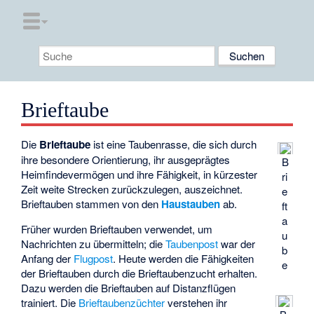
Brieftaube
Die
Brieftaube
ist eine Taubenrasse, die sich durch
ihre besondere Orientierung, ihr ausgeprägtes
B
Heimfindevermögen und ihre Fähigkeit, in kürzester
ri
Zeit weite Strecken zurückzulegen, auszeichnet.
e
Brieftauben stammen von den
Haustauben
ab.
ft
a
Früher wurden Brieftauben verwendet, um
u
Nachrichten zu übermitteln; die
Taubenpost
war der
b
Anfang der
Flugpost
. Heute werden die Fähigkeiten
e
der Brieftauben durch die Brieftaubenzucht erhalten.
Dazu werden die Brieftauben auf Distanzflügen
trainiert. Die
Brieftaubenzüchter
verstehen ihr