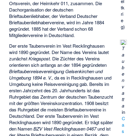
el
Ortsverein, der Heimkehr 011, zusammen. Die
tk
Dachorganisation der deutschen
ri
Brieftaubenliebhaber, der Verband Deutscher
e
Brieftaubenliebhabervereine, wird im Jahre 1884
g)
gegründet. 1885 hat der Verband schon 68
Mitgliedervereine in Deutschland.
Der erste Taubenverein im Vest Recklinghausen
T
wird 1890 gegründet. Der Name des Vereins lautet
a
zunächst
Kriegspost.
Die Züchter des Vereins
u
orientieren sich anfangs an der 1894 gegründeten
b
Brieftaubenreisevereinigung Gelsenkirchen und
e
Umgebung 1894 e. V.,
da es in Recklinghausen und
n
Umgebung keine Reisevereinigung gab. Bereits im
v
ersten Jahrzehnt des 20. Jahrhunderts ist das
a
Ruhrgebiet das Zentrum der deutschen Taubenzucht
tt
mit der größten Vereinskonzentration. 1908 besitzt
a
das Ruhrgebiet die meisten Brieftaubenvereine in
in
Deutschland. Der erste Taubenverein im Vest
C
Recklinghausen wird 1890 gegründet. Er trägt später
a
den Namen
BZV Vest Recklinghausen 0467
und ist
s
der älteste Brieftaubenverein in einem Bezirk, dem