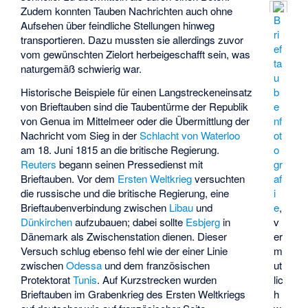
Zudem konnten Tauben Nachrichten auch ohne
B
Aufsehen über feindliche Stellungen hinweg
ri
transportieren. Dazu mussten sie allerdings zuvor
ef
vom gewünschten Zielort herbeigeschafft sein, was
ta
naturgemäß schwierig war.
u
b
Historische Beispiele für einen Langstreckeneinsatz
e
von Brieftauben sind die Taubentürme der Republik
nf
von Genua im Mittelmeer oder die Übermittlung der
ot
Nachricht vom Sieg in der
Schlacht von Waterloo
o
am 18. Juni 1815 an die britische Regierung.
gr
Reuters
begann seinen Pressedienst mit
af
Brieftauben. Vor dem
Ersten Weltkrieg
versuchten
i
die russische und die britische Regierung, eine
e
,
Brieftaubenverbindung zwischen
Libau
und
v
Dünkirchen
aufzubauen; dabei sollte
Esbjerg
in
er
Dänemark als Zwischenstation dienen. Dieser
m
Versuch schlug ebenso fehl wie der einer Linie
ut
zwischen
Odessa
und dem französischen
lic
Protektorat
Tunis
. Auf Kurzstrecken wurden
h
Brieftauben im Grabenkrieg des Ersten Weltkriegs