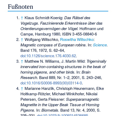
Fußnoten
↑
Klaus Schmidt-Koenig:
Das Rätsel des
Vogelzugs. Faszinierende Erkenntnisse über das
Orientierungsvermögen der Vögel.
Hoffmann und
Campe, Hamburg 1980,
ISBN 3-455-08840-6
↑
Wolfgang Wiltschko
,
Roswitha Wiltschko
:
Magnetic compass of European robins.
In:
Science
.
Band 176, 1972, S. 62–64,
doi:10.1126/science.176.4030.62
.
↑
Matthew N. Williams, J. Martin Wild:
Trigeminally
innervated iron-containing structures in the beak of
homing pigeons, and other birds.
In:
Brain
Research.
Band 889, Nr. 1–2, 2001, S. 243–246,
doi:10.1016/S0006-8993(00)03114-0
.
↑
Marianne Hanzlik, Christoph Heunemann, Elke
Holtkamp-Rötzler, Michael Winklhofer, Nikolai
Petersen, Gerta Fleissner:
Superparamagnetic
Magnetite in the Upper Beak Tissue of Homing
Pigeons.
In:
Biometals.
Band 13, Nr. 4, 2000, S.
325–331,
doi:10.1023/A:1009214526685
.