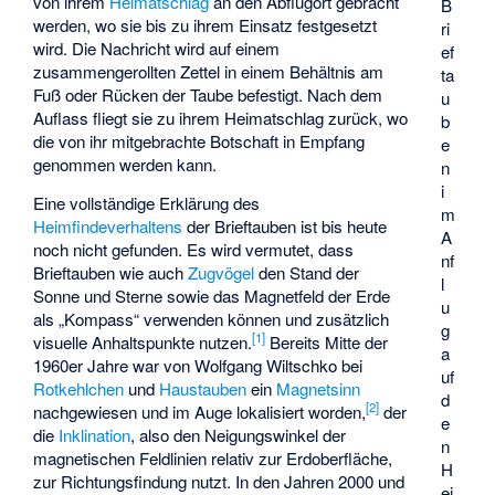
von ihrem
Heimatschlag
an den Abflugort gebracht
B
werden, wo sie bis zu ihrem Einsatz festgesetzt
ri
wird. Die Nachricht wird auf einem
ef
zusammengerollten Zettel in einem Behältnis am
ta
Fuß oder Rücken der Taube befestigt. Nach dem
u
Auflass
fliegt sie zu ihrem Heimatschlag zurück, wo
b
die von ihr mitgebrachte Botschaft in Empfang
e
genommen werden kann.
n
i
Eine vollständige Erklärung des
m
Heimfindeverhaltens
der Brieftauben ist bis heute
A
noch nicht gefunden. Es wird vermutet, dass
nf
Brieftauben wie auch
Zugvögel
den Stand der
l
Sonne und Sterne sowie das
Magnetfeld der Erde
u
als „Kompass“ verwenden können und zusätzlich
g
[
1
]
visuelle Anhaltspunkte nutzen.
Bereits Mitte der
a
1960er Jahre war von
Wolfgang Wiltschko
bei
uf
Rotkehlchen
und
Haustauben
ein
Magnetsinn
d
[
2
]
nachgewiesen und im Auge lokalisiert worden,
der
e
die
Inklination
, also den Neigungswinkel der
n
magnetischen Feldlinien relativ zur Erdoberfläche,
H
zur Richtungsfindung nutzt. In den Jahren 2000 und
ei