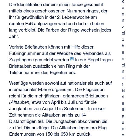
k
Die Identifikation der einzelnen Taube geschieht
e
mittels eines geschlossenen Nummernringes, der
n
ihr für gewöhnlich in der 2. Lebenswoche am
n
rechten Fuß aufgezogen wird und dort ein Leben
z
lang verbleibt. Die Farben der Ringe wechseln jedes
ei
Jahr.
c
h
Verirrte Brieftauben können mit Hilfe dieser
e
Fußringnummer auf der Website des Verbandes als
n
[
8
]
Zugeflogene gemeldet werden.
In der Regel tragen
ei
Brieftauben zusätzlich einen Ring mit der
n
Telefonnummer des Eigentümers.
e
Wettflüge werden sowohl auf nationaler als auch auf
r
internationaler Ebene organisiert. Die Flugsaison
B
reicht für die mehrjährigen, erfahrenen Brieftauben
ri
(Alttauben)
etwa von April bis Juli und für die
e
Jungtauben von August bis September. In dieser
ft
Zeit nehmen die Alttauben an bis zu 14
a
Distanzflügen teil. Die Jungtauben absolvieren bis
u
zu fünf Distanzflüge. Die Alttauben legen pro Flug
b
Entfernungen von 150 bis 650 km zurück,
e