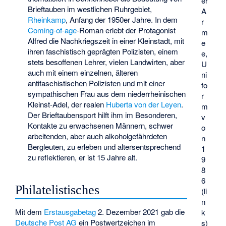
er
Brieftauben im westlichen Ruhrgebiet,
A
Rheinkamp
, Anfang der 1950er Jahre. In dem
r
Coming-of-age
-Roman erlebt der Protagonist
m
Alfred die Nachkriegszeit in einer Kleinstadt, mit
e
ihren faschistisch geprägten Polizisten, einem
e,
stets besoffenen Lehrer, vielen Landwirten, aber
U
auch mit einem einzelnen, älteren
ni
antifaschistischen Polizisten und mit einer
fo
sympathischen Frau aus dem niederrheinischen
r
Kleinst-Adel, der realen
Huberta von der Leyen
.
m
Der Brieftaubensport hilft ihm im Besonderen,
v
Kontakte zu erwachsenen Männern, schwer
o
arbeitenden, aber auch alkoholgefährdeten
n
Bergleuten, zu erleben und altersentsprechend
1
zu reflektieren, er ist 15 Jahre alt.
9
8
6
Philatelistisches
(li
n
Mit dem
Erstausgabetag
2. Dezember 2021 gab die
k
Deutsche Post AG
ein Postwertzeichen im
s)