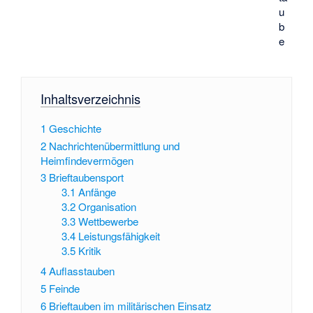
u
b
e
Inhaltsverzeichnis
1
Geschichte
2
Nachrichtenübermittlung und
Heimfindevermögen
3
Brieftaubensport
3.1
Anfänge
3.2
Organisation
3.3
Wettbewerbe
3.4
Leistungsfähigkeit
3.5
Kritik
4
Auflasstauben
5
Feinde
6
Brieftauben im militärischen Einsatz