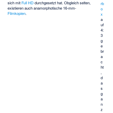
sich mit
Full HD
durchgesetzt hat. Obgleich selten,
rb
existieren auch anamorphotische 16-mm-
o
Filmkopien
.
x
a
uf
4:
3
g
e
br
a
c
ht
,
d
a
s
g
a
n
z