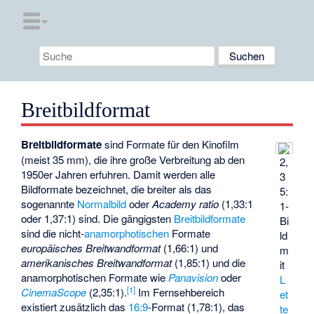
Breitbildformat
Breitbildformate
sind Formate für den Kinofilm
(meist 35 mm), die ihre große Verbreitung ab den
2,
1950er Jahren erfuhren. Damit werden alle
3
Bildformate bezeichnet, die breiter als das
5:
sogenannte
Normalbild
oder
Academy ratio
(1,33:1
1-
oder 1,37:1) sind. Die gängigsten
Breitbildformate
Bi
sind die nicht-
anamorphotischen
Formate
ld
europäisches Breitwandformat
(1,66:1) und
m
amerikanisches Breitwandformat
(1,85:1) und die
it
anamorphotischen Formate wie
Panavision
oder
L
[
1
]
CinemaScope
(2,35:1).
Im Fernsehbereich
et
existiert zusätzlich das
16:9
-Format (1,78:1), das
te