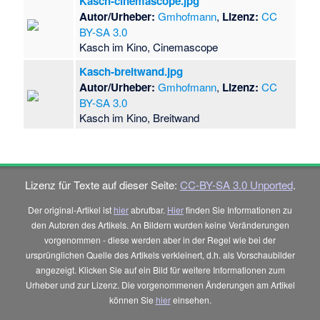
Kasch-cinemascope.jpg
Autor/Urheber:
Gmhofmann
,
Lizenz:
CC
BY-SA 3.0
Kasch im Kino, Cinemascope
Kasch-breitwand.jpg
Autor/Urheber:
Gmhofmann
,
Lizenz:
CC
BY-SA 3.0
Kasch im Kino, Breitwand
Lizenz für Texte auf dieser Seite:
CC-BY-SA 3.0 Unported
.
Der original-Artikel ist
hier
abrufbar.
Hier
finden Sie Informationen zu
den Autoren des Artikels. An Bildern wurden keine Veränderungen
vorgenommen - diese werden aber in der Regel wie bei der
ursprünglichen Quelle des Artikels verkleinert, d.h. als Vorschaubilder
angezeigt. Klicken Sie auf ein Bild für weitere Informationen zum
Urheber und zur Lizenz. Die vorgenommenen Änderungen am Artikel
können Sie
hier
einsehen.