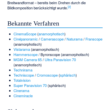
Breitwandformat – bereits beim Drehen durch die
[
2
]
Bildkomposition berücksichtigt wurde.
Bekannte Verfahren
CinemaScope
(
anamorphotisch
)
Cinépanoramic
/
Camerascope
/
Naturama
/
Franscope
(anamorphotisch)
Vistarama
(anamorphotisch)
Hammerscope
/ Byronscope (anamorphotisch)
MGM Camera 65
/
Ultra Panavision 70
(anamorphotisch)
Technirama
Techniscope
/
Cromoscope
(
sphärisch
)
Totalvision
Super Panavision 70
(sphärisch)
Cinerama
Cinemiracle