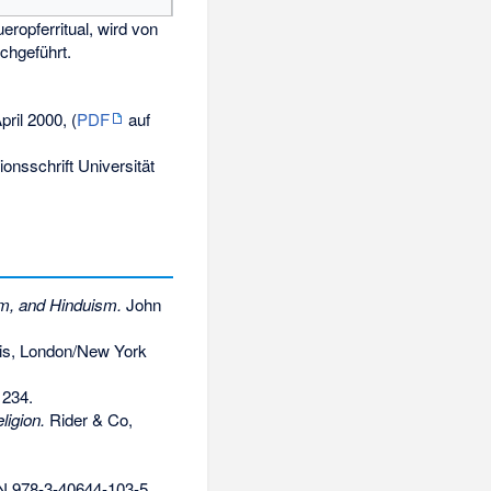
ropferritual, wird von
rchgeführt.
pril 2000, (
PDF
auf
ionsschrift Universität
m, and Hinduism.
John
is, London/New York
 234.
ligion.
Rider & Co,
N 978-3-40644-103-5
,