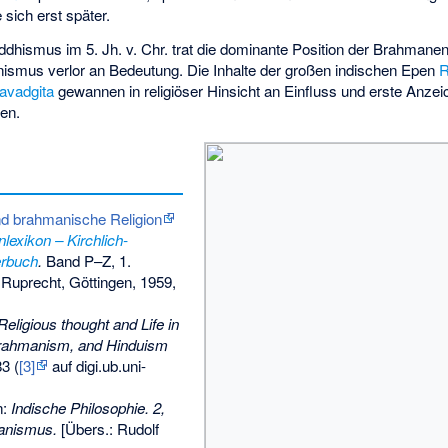
 sich erst später.
ismus im 5. Jh. v. Chr. trat die dominante Position der Brahmanen 
ismus verlor an Bedeutung. Die Inhalte der großen indischen Epen
avadgita
gewannen in religiöser Hinsicht an Einfluss und erste Anze
en.
d brahmanische Religion
lexikon – Kirchlich-
erbuch
.
Band P–Z, 1.
Ruprecht, Göttingen, 1959,
Religious thought and Life in
rahmanism, and Hinduism
3 (
[3]
auf digi.ub.uni-
n:
Indische Philosophie. 2,
anismus.
[Übers.: Rudolf