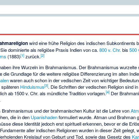
ahmareligion
wird eine frühe Religion des indischen Subkontinents b
Sie dominierte als religiöse Praxis Indien von ca.
800 v. Chr.
bis
500 
[
1
]
[
2
]
ams
(1883)
zurück.
aben ihre Wurzeln im Brahmanismus. Der Brahmanismus wurzelte se
ete die Grundlage für die weitere religiöse Differenzierung im alten Indi
ualen
waren auch schon in der vedischen Zeit von wichtiger Bedeutun
[
3
]
m späteren
Hinduismus
. Die Schriften der vedischen Religion sind i
[
4
]
ch ab 1500 v. Chr. als mündliche Tradition vorlagen.
Der Brahmani
.
s Brahmanismus und der brahmanischen Kultur ist die Lehre von
Atm
hen, die in den
Upanishaden
formuliert wurde. Atman und Brahman ge
se diese Identität jedoch erst spirituell erkennen, bevor er die Erlö
Fundamente aller indischen Religionen wurden in dieser Zeit gelegt, w
derholenden Kreislauf von Geburt und Tod, sowie das Gesetz des
Ka