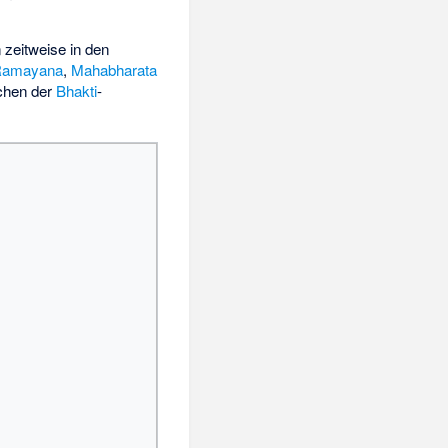
zeitweise in den
Ramayana
,
Mahabharata
ichen der
Bhakti
-