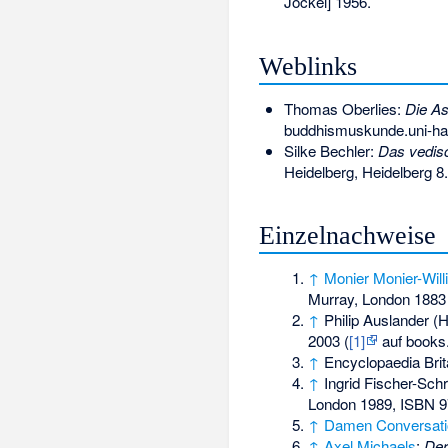
Jockel] 1956.
Weblinks
Thomas Oberlies:
Die As
buddhismuskunde.uni-ha
Silke Bechler:
Das vedisc
Heidelberg, Heidelberg 8
Einzelnachweise
↑
Monier Monier-Wil
Murray, London 1883 ([
↑
Philip Auslander (H
2003 (
[1]
auf books.
↑
Encyclopaedia Brit
↑
Ingrid Fischer-Schr
London 1989,
ISBN 9
↑
Damen Conversati
↑
Axel Michaels
:
Der