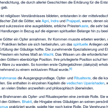
hendichtung, die durch allerlei Geschichten die Erklärung für die Ent
 gab.
unkt religiösen Verständnisses bildeten, entstanden in der mittelvedi
ischer Zeit die Götter, wie
Agni
,
Indra
und
Prajapati
, waren, denen s
nd sukzessive eine ausgebildete, erbliche Priester
kaste
, die sehr ba
er Handlungen in Bezug auf die eigenen spirituellen Belange hin zu bee
 die Götter ein Opfer annahmen. Ihr Kommen musste erbeten werden, 
er Praktiken ließen sie sich herbeirufen, um das
spirituelle
Anliegen od
rfüllung der Gläubige hoffte. Die zunehmende Spezialisierung und El
 Priestern ein hohes Maß an
Macht
. Das Wissen um die erforderlichen
en Göttern ebenbürtige Position. Ihre privilegierte Position schuf fern
ine Ware zu wandeln. So konnten erste Opfergebühren
(dakṣiṇā
) erho
[
6
]
unehmend zu einem exklusiven Ritual wurde.
Brahmanas
die Ausgangsgrundlage, Opfer- und
Ritualtexte
, die die 
len. Sie enthalten in einzelnen Kapiteln die
vedischen
Upanishaden
, 
k
an vielen Stellen anzweifeln und philosophisch überwinden.
 Brahmanen als Opfer- und Ritualexperten eine zentrale Rolle. Sie wa
 den Göttern.
Bhakti
, die Hingabe eines Gläubigen an seinen persönli
ismus
praktiziert wurde, spielte hier noch keine Rolle. Die Verehrung 