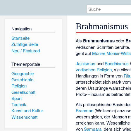
Brahmanismus
Navigation
Startseite
Als
Brahmanismus
oder
Br
Zufällige Seite
vedischen Schriften beruhte. 
Neu / Featured
geht auf
Monier Monier-Willi
Jainismus
und
Buddhismus
h
Themenportale
vedischen Religion
, sie bild
Geographie
Handlungen in Form von
Rit
Geschichte
unterscheidet sich stark vo
Religion
deren Ursprünge wahrscheinli
Gesellschaft
Proto-Hinduismus betrachtet
Sport
Als philosophische Basis de
Technik
Brahman
(Weltseele) anzuse
Kunst und Kultur
wesensgleich, der Mensch müs
Wissenschaft
erreichen kann. Wesentliche 
von
Samsara
, dem sich wie