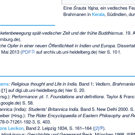
Eine
Śrauta Yajna,
ein vedisches Feue
Brahmanen in
Kerala
, Südindien, du
ketenbewegung spät-vedischer Zeit und der frühe Buddhismus.
19. A
mburg.de).
he Opfer in einer neuen Öffentlichkeit in Indien und Europa.
Dissertat
. Mai 2013 (
PDF
auf archiv.ub.uni-heidelberg.de) hier S. 10 f.
liams
:
Religious thought and Life in India.
Band 1;
Vedism, Brahmanis
1] auf digi.ub.uni-heidelberg.de) hier S. 20.
rsg.):
Performance: pt. 1. Foundations and definitions.
Taylor & Franc
google.de) S. 58.
annica (India):
Students' Britannica India.
Band 5. New Delhi 2000. S.
eiber (Hrsg.):
The Rider Encyclopaedia of Eastern Philosophy and Re
78-0-71261-192-3
, S. 403.
ons Lexikon
, Band 2. Leipzig 1834, S. 161–164 (
[2]
).
 Hinduismus: Geschichte und Gegenwart.
Beck, München 1998,
ISB