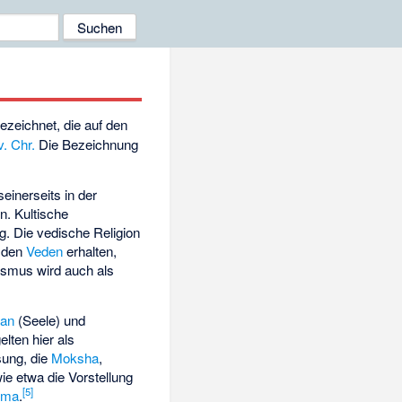
ezeichnet, die auf den
v. Chr.
Die Bezeichnung
inerseits in der
en. Kultische
g. Die vedische Religion
n den
Veden
erhalten,
smus wird auch als
an
(Seele) und
lten hier als
sung, die
Moksha
,
ie etwa die Vorstellung
[
5
]
rma
.