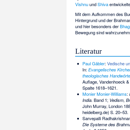
Vishnu
und
Shiva
entwickelte
Mit dem Aufkommen des Buddh
Hintergrund und der Brahman
und hier besonders der
Bhag
Bewegung sind wahrzunehm
Literatur
Paul Gäbler
:
Vedische un
In:
Evangelisches Kirchen
theologisches Handwört
Auflage, Vandenhoeck & 
Spalte 1618–1621.
Monier Monier-Williams
:
India.
Band 1;
Vedism, B
John Murray, London 188
heidelberg.de) S. 20–53.
Sarvepalli Radhakrishna
Die Systeme des Brahm