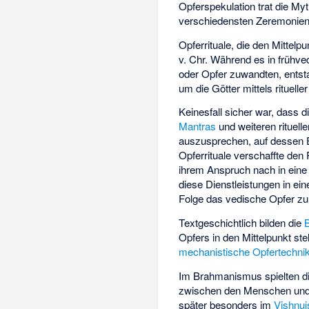
Opferspekulation trat die Myt
verschiedensten Zeremonien
Opferrituale, die den Mittelp
v. Chr. Während es in frühved
oder Opfer zuwandten, entsta
um die Götter mittels rituell
Keinesfall sicher war, dass
Mantras
und weiteren rituell
auszusprechen, auf dessen E
Opferrituale verschaffte den
ihrem Anspruch nach in eine d
diese Dienstleistungen in e
Folge das vedische Opfer z
Textgeschichtlich bilden die
Opfers in den Mittelpunkt stel
mechanistische Opfertechni
Im Brahmanismus spielten die
zwischen den Menschen und
später besonders im
Vishnu