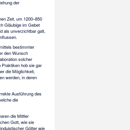
stehung der
schen Zeit, um 1200–850
ich Gläubige im Gebet
ld als unverzichtbar galt,
influssen.
mittels bestimmter
er den Wunsch
aboration solcher
 Praktiken hob sie gar
er die Möglichkeit,
ben werden, in deren
korrekte Ausführung des
welche die
ren die Mittler
chen Gott, wie sie
hinduistischer Götter wie