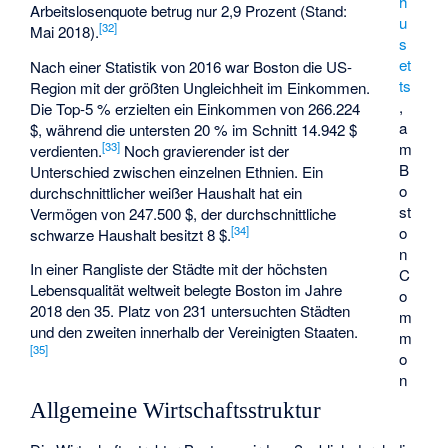
h
Arbeitslosenquote betrug nur 2,9 Prozent (Stand:
u
[
32
]
Mai 2018).
s
et
Nach einer Statistik von 2016 war Boston die US-
ts
Region mit der größten Ungleichheit im Einkommen.
,
Die Top-5 % erzielten ein Einkommen von 266.224
a
$, während die untersten 20 % im Schnitt 14.942 $
[
33
]
m
verdienten.
Noch gravierender ist der
B
Unterschied zwischen einzelnen Ethnien. Ein
o
durchschnittlicher weißer Haushalt hat ein
st
Vermögen von 247.500 $, der durchschnittliche
[
34
]
o
schwarze Haushalt besitzt 8 $.
n
In einer Rangliste der Städte mit der höchsten
C
Lebensqualität weltweit belegte Boston im Jahre
o
2018 den 35. Platz von 231 untersuchten Städten
m
und den zweiten innerhalb der Vereinigten Staaten.
m
[
35
]
o
n
Allgemeine Wirtschaftsstruktur