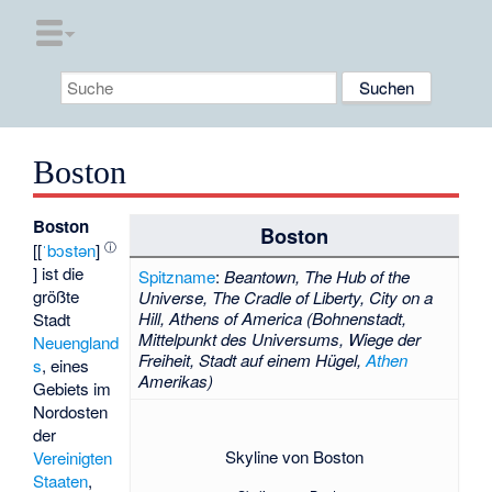
Boston
Boston
Boston
ⓘ
[
[
ˈbɔstən
]
] ist die
Spitzname
:
Beantown, The Hub of the
größte
Universe, The Cradle of Liberty, City on a
Hill, Athens of America (Bohnenstadt,
Stadt
Mittelpunkt des Universums, Wiege der
Neuengland
Freiheit, Stadt auf einem Hügel,
Athen
s
, eines
Amerikas)
Gebiets im
Nordosten
der
Skyline von Boston
Vereinigten
Staaten
,