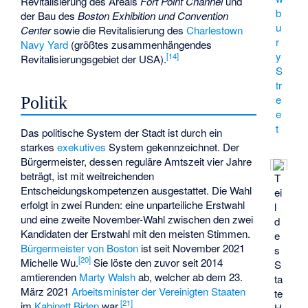
Revitalisierung des Areals
Fort Point Channel
und
b
der Bau des
Boston Exhibition und Convention
u
Center
sowie die Revitalisierung des
Charlestown
r
Navy Yard
(größtes zusammenhängendes
y
[
14
]
Revitalisierungsgebiet der USA).
S
tr
e
Politik
e
t
Das politische System der Stadt ist durch ein
starkes
exekutives
System gekennzeichnet. Der
Bürgermeister, dessen reguläre Amtszeit vier Jahre
beträgt, ist mit weitreichenden
T
Entscheidungskompetenzen ausgestattet. Die Wahl
ei
erfolgt in zwei Runden: eine unparteiliche Erstwahl
l
und eine zweite November-Wahl zwischen den zwei
d
Kandidaten der Erstwahl mit den meisten Stimmen.
e
Bürgermeister von Boston
ist seit November 2021
s
[
20
]
Michelle Wu.
Sie löste den zuvor seit 2014
S
amtierenden
Marty Walsh
ab, welcher ab dem 23.
ta
März 2021
Arbeitsminister der Vereinigten Staaten
te
[
21
]
im
Kabinett Biden
war.
H