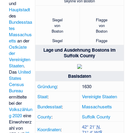
Skyline von Boston
und
Hauptstadt
des
Siegel
Flagge
Bundesstaa
von
von
tes
Boston
Boston
Massachus
etts
an der
Siegel
Flagge
Ostküste
Lage und Ausdehnung Bostons im
der
Suffolk County
Vereinigten
Staaten
.
Das
United
Basisdaten
States
Census
Gründung
:
1630
Bureau
Staat
:
Vereinigte Staaten
ermittelte
bei der
Bundesstaat
:
Massachusetts
Volkszählun
g 2020
eine
County
:
Suffolk County
Einwohnerz
42° 21′
N
,
ahl von
Koordinaten
:
71° 4′
W
[
2
]