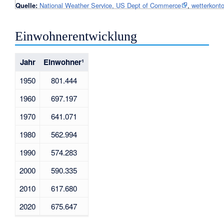
Quelle:
National Weather Service, US Dept of Commerce
,
wetterkonto
Einwohnerentwicklung
Jahr
Einwohner¹
1950
801.444
1960
697.197
1970
641.071
1980
562.994
1990
574.283
2000
590.335
2010
617.680
2020
675.647