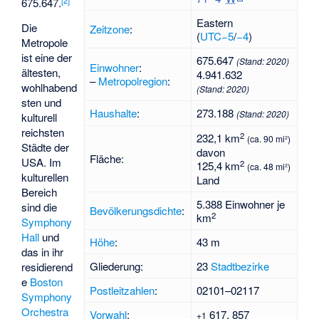
675.647.
Eastern
Die
Zeitzone
:
(
UTC−5
/
−4
)
Metropole
ist eine der
675.647
(Stand:
2020
)
Einwohner
:
ältesten,
4.941.632
–
Metropolregion
:
wohlhabend
(Stand:
2020
)
sten und
Haushalte
:
273.188
(Stand:
2020
)
kulturell
reichsten
2
232,1 km
(ca. 90 mi²)
Städte der
davon
Fläche:
USA. Im
2
125,4 km
(ca. 48 mi²)
kulturellen
Land
Bereich
5.388 Einwohner je
sind die
Bevölkerungsdichte
:
2
km
Symphony
Hall
und
Höhe
:
43 m
das in ihr
Gliederung:
23
Stadtbezirke
residierend
e
Boston
Postleitzahlen
:
02101–02117
Symphony
Orchestra
Vorwahl
:
617, 857
+1