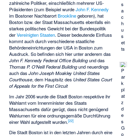
zahlreiche Politiker, einschließlich mehrerer US-
s
Präsidenten (zum Beispiel wurde
John F. Kennedy
a
im Bostoner Nachbarort
Brookline
geboren), hat
c
Boston bzw. der Staat Massachusetts ebenfalls ein
h
starkes politisches Gewicht bei der Bundespolitik
u
der
Vereinigten Staaten
. Dieser bedeutende Einfluss
s
kommt auch durch verschiedene staatliche
et
Behördeneinrichtungen der USA in Boston zum
ts
Ausdruck. So befinden sich hier unter anderem das
John F. Kennedy Federal Office Building
und das
Thomas P. O'Neill Federal Building
und neuerdings
P
auch das
John Joseph Moakley United States
ar
Courthouse
, dem Hauptsitz des
United States Court
k
of Appeals for the First Circuit
pl
at
Im Jahr 2006 wurde die Stadt Boston respektive ihr
z
Wahlamt vom Innenminister des Staats
d
Massachusetts dafür gerügt, dass nicht genügend
e
Wahlurnen für eine ordnungsgemäße Durchführung
[
22
]
s
einer Wahl aufgestellt wurden.
G
Die Stadt Boston ist in den letzten Jahren durch eine
o