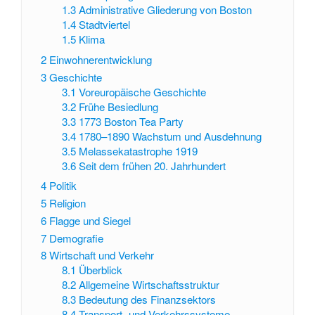
1.3
Administrative Gliederung von Boston
1.4
Stadtviertel
1.5
Klima
2
Einwohnerentwicklung
3
Geschichte
3.1
Voreuropäische Geschichte
3.2
Frühe Besiedlung
3.3
1773 Boston Tea Party
3.4
1780–1890 Wachstum und Ausdehnung
3.5
Melassekatastrophe 1919
3.6
Seit dem frühen 20. Jahrhundert
4
Politik
5
Religion
6
Flagge und Siegel
7
Demografie
8
Wirtschaft und Verkehr
8.1
Überblick
8.2
Allgemeine Wirtschaftsstruktur
8.3
Bedeutung des Finanzsektors
8.4
Transport- und Verkehrssysteme