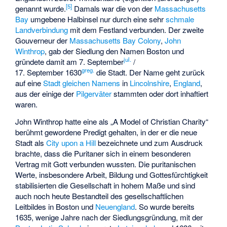
[
5
]
genannt wurde.
Damals war die von der
Massachusetts
Bay
umgebene Halbinsel nur durch eine sehr
schmale
Landverbindung
mit dem Festland verbunden. Der zweite
Gouverneur der
Massachusetts Bay Colony
,
John
Winthrop
, gab der Siedlung den Namen Boston und
jul.
gründete damit am 7. September
/
greg.
17. September 1630
die Stadt. Der Name geht zurück
auf eine
Stadt gleichen Namens
in
Lincolnshire
,
England
,
aus der einige der
Pilgerväter
stammten oder dort inhaftiert
waren.
John Winthrop hatte eine als „A Model of Christian Charity“
berühmt gewordene Predigt gehalten, in der er die neue
Stadt als
City upon a Hill
bezeichnete und zum Ausdruck
brachte, dass die Puritaner sich in einem besonderen
Vertrag mit Gott verbunden wussten. Die puritanischen
Werte, insbesondere Arbeit, Bildung und Gottesfürchtigkeit
stabilisierten die Gesellschaft in hohem Maße und sind
auch noch heute Bestandteil des gesellschaftlichen
Leitbildes in Boston und
Neuengland
. So wurde bereits
1635, wenige Jahre nach der Siedlungsgründung, mit der