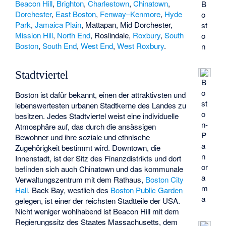
Beacon Hill
,
Brighton
,
Charlestown
,
Chinatown
,
B
Dorchester
,
East Boston
,
Fenway–Kenmore
,
Hyde
o
Park
,
Jamaica Plain
,
Mattapan
, Mid Dorchester,
st
Mission Hill
,
North End
, Roslindale,
Roxbury
,
South
o
Boston
,
South End
,
West End
,
West Roxbury
.
n
Stadtviertel
B
o
Boston ist dafür bekannt, einen der attraktivsten und
st
lebenswertesten urbanen Stadtkerne des Landes zu
o
besitzen. Jedes Stadtviertel weist eine individuelle
n-
Atmosphäre auf, das durch die ansässigen
P
Bewohner und ihre soziale und ethnische
a
Zugehörigkeit bestimmt wird. Downtown, die
n
Innenstadt, ist der Sitz des Finanzdistrikts und dort
or
befinden sich auch Chinatown und das kommunale
a
Verwaltungszentrum mit dem Rathaus,
Boston City
m
Hall
. Back Bay, westlich des
Boston Public Garden
a
gelegen, ist einer der reichsten Stadtteile der USA.
Nicht weniger wohlhabend ist Beacon Hill mit dem
Regierungssitz des Staates Massachusetts, dem