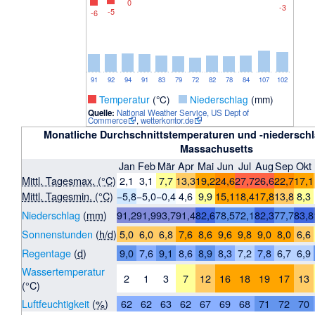
0
-3
-5
-6
91
92
94
91
83
79
72
82
78
84
107
102
_
Temperatur
(°C)
_
Niederschlag
(mm)
Quelle:
National Weather Service, US Dept of
Commerce
,
wetterkontor.de
Monatliche Durchschnittstemperaturen und -niederschl
Massachusetts
Jan
Feb
Mär
Apr
Mai
Jun
Jul
Aug
Sep
Okt
Mittl. Tagesmax. (°C)
2,1
3,1
7,7
13,3
19,2
24,6
27,7
26,6
22,7
17,1
Mittl. Tagesmin. (°C)
−5,8
−5,0
−0,4
4,6
9,9
15,1
18,4
17,8
13,8
8,3
Niederschlag
(
mm
)
91,2
91,9
93,7
91,4
82,6
78,5
72,1
82,3
77,7
83,8
Sonnenstunden
(
h/d
)
5,0
6,0
6,8
7,6
8,6
9,6
9,8
9,0
8,0
6,6
Regentage
(
d
)
9,0
7,6
9,1
8,6
8,9
8,3
7,2
7,8
6,7
6,9
Wassertemperatur
2
1
3
7
12
16
18
19
17
13
(°C)
Luftfeuchtigkeit
(
%
)
62
62
63
62
67
69
68
71
72
70