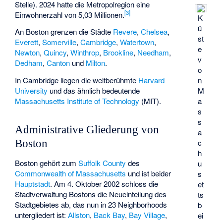
Stelle). 2024 hatte die Metropolregion eine
[
3
]
Einwohnerzahl von 5,03 Millionen.
K
ü
An Boston grenzen die Städte
Revere
,
Chelsea
,
st
Everett
,
Somerville
,
Cambridge
,
Watertown
,
e
Newton
,
Quincy
,
Winthrop
,
Brookline
,
Needham
,
v
Dedham
,
Canton
und
Milton
.
o
In Cambridge liegen die weltberühmte
Harvard
n
University
und das ähnlich bedeutende
M
Massachusetts Institute of Technology
(MIT).
a
s
s
Administrative Gliederung von
a
c
Boston
h
Boston gehört zum
Suffolk County
des
u
Commonwealth of Massachusetts
und ist beider
s
Hauptstadt
. Am 4. Oktober 2002 schloss die
et
Stadtverwaltung Bostons die Neueinteilung des
ts
Stadtgebietes ab, das nun in 23 Neighborhoods
b
untergliedert ist:
Allston
,
Back Bay
,
Bay Village
,
ei