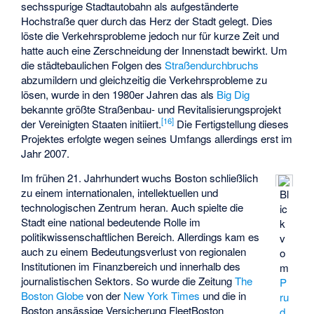
sechsspurige Stadtautobahn als aufgeständerte
Hochstraße quer durch das Herz der Stadt gelegt. Dies
löste die Verkehrsprobleme jedoch nur für kurze Zeit und
hatte auch eine Zerschneidung der Innenstadt bewirkt. Um
die städtebaulichen Folgen des
Straßendurchbruchs
abzumildern und gleichzeitig die Verkehrsprobleme zu
lösen, wurde in den 1980er Jahren das als
Big Dig
bekannte größte Straßenbau- und Revitalisierungsprojekt
[
16
]
der Vereinigten Staaten initiiert.
Die Fertigstellung dieses
Projektes erfolgte wegen seines Umfangs allerdings erst im
Jahr 2007.
Im frühen 21. Jahrhundert wuchs Boston schließlich
zu einem internationalen, intellektuellen und
Bl
technologischen Zentrum heran. Auch spielte die
ic
Stadt eine national bedeutende Rolle im
k
politikwissenschaftlichen Bereich. Allerdings kam es
v
auch zu einem Bedeutungsverlust von regionalen
o
Institutionen im Finanzbereich und innerhalb des
m
journalistischen Sektors. So wurde die Zeitung
The
P
Boston Globe
von der
New York Times
und die in
ru
Boston ansässige Versicherung
FleetBoston
d