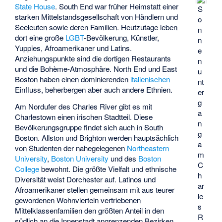
State House
. South End war früher Heimstatt einer
S
starken Mittelstandsgesellschaft von Händlern und
o
Seeleuten sowie deren Familien. Heutzutage leben
n
dort eine große
LGBT
-Bevölkerung, Künstler,
n
Yuppies, Afroamerikaner und Latins.
e
Anziehungspunkte sind die dortigen Restaurants
n
und die Bohème-Atmosphäre. North End und East
u
Boston haben einen dominierenden
italienischen
nt
Einfluss, beherbergen aber auch andere Ethnien.
er
g
Am Nordufer des Charles River gibt es mit
a
Charlestown einen irischen Stadtteil. Diese
n
Bevölkerungsgruppe findet sich auch in South
g
Boston. Allston und Brighton werden hauptsächlich
a
von Studenten der nahegelegenen
Northeastern
m
University
,
Boston University
und des
Boston
C
College
bewohnt. Die größte Vielfalt und ethnische
h
Diversität weist Dorchester auf. Latinos und
ar
Afroamerikaner stellen gemeinsam mit aus teurer
le
gewordenen Wohnvierteln vertriebenen
s
Mittelklassenfamilien den größten Anteil in den
R
südlich an die Innenstadt angrenzenden Bezirken