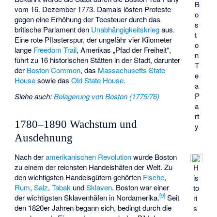
B
vom 16. Dezember 1773. Damals lösten Proteste
o
gegen eine Erhöhung der Teesteuer durch das
s
britische Parlament den
Unabhängigkeitskrieg
aus.
t
Eine rote Pflasterspur, der ungefähr vier Kilometer
o
lange
Freedom Trail
, Amerikas „Pfad der Freiheit“,
n
führt zu 16 historischen Stätten in der Stadt, darunter
T
der
Boston Common
, das
Massachusetts State
e
House
sowie das
Old State House
.
a
P
Siehe auch
:
Belagerung von Boston (1775/76)
a
rt
1780–1890 Wachstum und
y
Ausdehnung
Nach der
amerikanischen Revolution
wurde Boston
zu einem der reichsten Handelshäfen der Welt. Zu
H
den wichtigsten Handelsgütern gehörten
Fische
,
is
Rum
,
Salz
,
Tabak
und
Sklaven
. Boston war einer
to
[
9
]
der wichtigsten Sklavenhäfen in Nordamerika.
Seit
ri
den 1820er Jahren begann sich, bedingt durch die
s