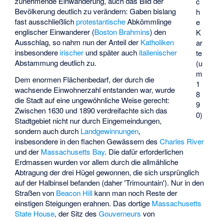
zunehmende Einwanderung, auch das Bild der
c
Bevölkerung deutlich zu verändern: Gaben bislang
h
fast ausschließlich
protestantische
Abkömmlinge
e
englischer Einwanderer (
Boston Brahmins
) den
K
Ausschlag, so nahm nun der Anteil der
Katholiken
ar
insbesondere
irischer
und später auch
italienischer
te
Abstammung deutlich zu.
(u
m
Dem enormen Flächenbedarf, der durch die
1
wachsende Einwohnerzahl entstanden war, wurde
8
die Stadt auf eine ungewöhnliche Weise gerecht:
9
Zwischen 1630 und 1890 verdreifachte sich das
0)
Stadtgebiet nicht nur durch Eingemeindungen,
sondern auch durch
Landgewinnungen
,
insbesondere in den flachen Gewässern des
Charles River
und der
Massachusetts Bay
. Die dafür erforderlichen
Erdmassen wurden vor allem durch die allmähliche
Abtragung der drei Hügel gewonnen, die sich ursprünglich
auf der Halbinsel befanden (daher 'Trimountain'). Nur in den
Straßen von
Beacon Hill
kann man noch Reste der
einstigen Steigungen erahnen. Das dortige
Massachusetts
State House
, der Sitz des
Gouverneurs
von