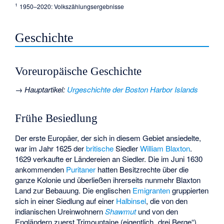
¹
1950–2020: Volkszählungsergebnisse
Geschichte
Voreuropäische Geschichte
→
Hauptartikel
:
Urgeschichte der Boston Harbor Islands
Frühe Besiedlung
Der erste Europäer, der sich in diesem Gebiet ansiedelte,
war im Jahr 1625 der
britische
Siedler
William Blaxton
.
1629 verkaufte er Ländereien an Siedler. Die im Juni 1630
ankommenden
Puritaner
hatten Besitzrechte über die
ganze Kolonie und überließen ihrerseits nunmehr Blaxton
Land zur Bebauung. Die englischen
Emigranten
gruppierten
sich in einer Siedlung auf einer
Halbinsel
, die von den
indianischen Ureinwohnern
Shawmut
und von den
Engländern zuerst Trimountaine (eigentlich „drei Berge“)