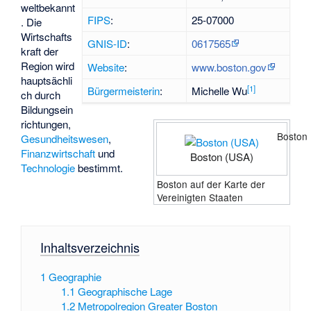
weltbekannt
FIPS
:
25-07000
. Die
Wirtschafts
GNIS-ID
:
0617565
kraft der
Region wird
Website
:
www.boston.gov
hauptsächli
[
1
]
Bürgermeisterin
:
Michelle Wu
ch durch
Bildungsein
richtungen,
Boston
Gesundheitswesen
,
Finanzwirtschaft
und
Boston (USA)
Technologie
bestimmt.
Boston auf der Karte der
Vereinigten Staaten
Inhaltsverzeichnis
1
Geographie
1.1
Geographische Lage
1.2
Metropolregion Greater Boston