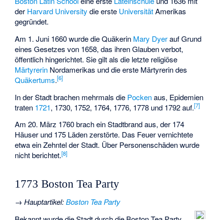
Boston Latin School
eine erste
Lateinschule
und 1636 mit
der
Harvard University
die erste
Universität
Amerikas
gegründet.
Am 1. Juni 1660 wurde die Quäkerin
Mary Dyer
auf Grund
eines Gesetzes von 1658, das ihren Glauben verbot,
öffentlich hingerichtet. Sie gilt als die letzte religiöse
Märtyrerin
Nordamerikas und die erste Märtyrerin des
[
6
]
Quäkertums
.
In der Stadt brachen mehrmals die
Pocken
aus, Epidemien
[
7
]
traten
1721
, 1730, 1752, 1764, 1776, 1778 und 1792 auf.
Am 20. März 1760 brach ein Stadtbrand aus, der 174
Häuser und 175 Läden zerstörte. Das Feuer vernichtete
etwa ein Zehntel der Stadt. Über Personenschäden wurde
[
8
]
nicht berichtet.
1773 Boston Tea Party
→
Hauptartikel
:
Boston Tea Party
Bekannt wurde die Stadt durch die Boston Tea Party