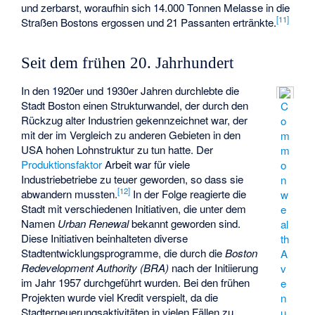
und zerbarst, woraufhin sich 14.000 Tonnen Melasse in die
[
11
]
Straßen Bostons ergossen und 21 Passanten ertränkte.
Seit dem frühen 20. Jahrhundert
In den 1920er und 1930er Jahren durchlebte die
Stadt Boston einen Strukturwandel, der durch den
C
Rückzug alter Industrien gekennzeichnet war, der
o
mit der im Vergleich zu anderen Gebieten in den
m
USA hohen Lohnstruktur zu tun hatte. Der
m
Produktionsfaktor
Arbeit war für viele
o
Industriebetriebe zu teuer geworden, so dass sie
n
[
12
]
abwandern mussten.
In der Folge reagierte die
w
Stadt mit verschiedenen Initiativen, die unter dem
e
Namen
Urban Renewal
bekannt geworden sind.
al
Diese Initiativen beinhalteten diverse
th
Stadtentwicklungsprogramme, die durch die
Boston
A
Redevelopment Authority (BRA)
nach der Initiierung
v
im Jahr 1957 durchgeführt wurden. Bei den frühen
e
Projekten wurde viel Kredit verspielt, da die
n
Stadterneuerungsaktivitäten in vielen Fällen zu
u