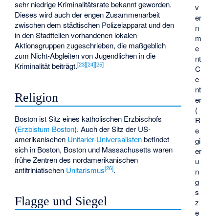
sehr niedrige Kriminalitätsrate bekannt geworden.
v
Dieses wird auch der engen Zusammenarbeit
er
zwischen dem städtischen Polizeiapparat und den
n
in den Stadtteilen vorhandenen lokalen
m
Aktionsgruppen zugeschrieben, die maßgeblich
e
zum Nicht-Abgleiten von Jugendlichen in die
nt
[
23
]
[
24
]
[
25
]
Kriminalität beiträgt.
C
e
nt
Religion
er
(
Boston ist Sitz eines katholischen Erzbischofs
R
(
Erzbistum Boston
). Auch der Sitz der US-
e
amerikanischen
Unitarier-Universalisten
befindet
gi
sich in Boston, Boston und Massachusetts waren
er
frühe Zentren des nordamerikanischen
u
[
26
]
antitriniatischen
Unitarismus
.
n
g
s
Flagge und Siegel
z
e