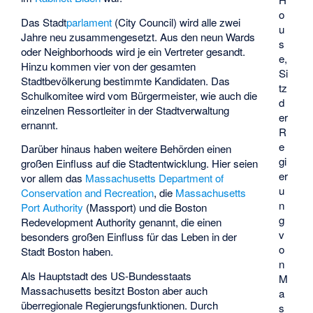
o
Das Stadt
parlament
(City Council) wird alle zwei
u
Jahre neu zusammengesetzt. Aus den neun Wards
s
oder Neighborhoods wird je ein Vertreter gesandt.
e,
Hinzu kommen vier von der gesamten
Si
Stadtbevölkerung bestimmte Kandidaten. Das
tz
Schulkomitee wird vom Bürgermeister, wie auch die
d
einzelnen Ressortleiter in der Stadtverwaltung
er
ernannt.
R
e
Darüber hinaus haben weitere Behörden einen
gi
großen Einfluss auf die Stadtentwicklung. Hier seien
er
vor allem das
Massachusetts Department of
u
Conservation and Recreation
, die
Massachusetts
n
Port Authority
(Massport) und die
Boston
g
Redevelopment Authority
genannt, die einen
v
besonders großen Einfluss für das Leben in der
o
Stadt Boston haben.
n
Als Hauptstadt des US-Bundesstaats
M
Massachusetts besitzt Boston aber auch
a
überregionale Regierungsfunktionen. Durch
s