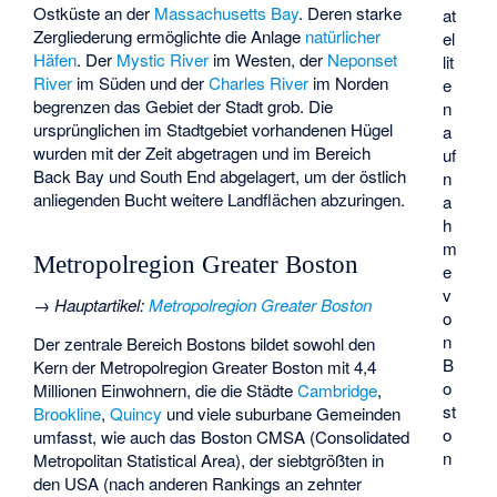
Ostküste an der
Massachusetts Bay
. Deren starke
at
Zergliederung ermöglichte die Anlage
natürlicher
el
Häfen
. Der
Mystic River
im Westen, der
Neponset
lit
River
im Süden und der
Charles River
im Norden
e
begrenzen das Gebiet der Stadt grob. Die
n
ursprünglichen im Stadtgebiet vorhandenen Hügel
a
wurden mit der Zeit abgetragen und im Bereich
uf
Back Bay und South End abgelagert, um der östlich
n
anliegenden Bucht weitere Landflächen abzuringen.
a
h
m
Metropolregion Greater Boston
e
v
→
Hauptartikel
:
Metropolregion Greater Boston
o
n
Der zentrale Bereich Bostons bildet sowohl den
B
Kern der Metropolregion Greater Boston mit 4,4
o
Millionen Einwohnern, die die Städte
Cambridge
,
st
Brookline
,
Quincy
und viele suburbane Gemeinden
o
umfasst, wie auch das Boston CMSA (
Consolidated
n
Metropolitan Statistical Area
), der siebtgrößten in
den USA (nach anderen Rankings an zehnter