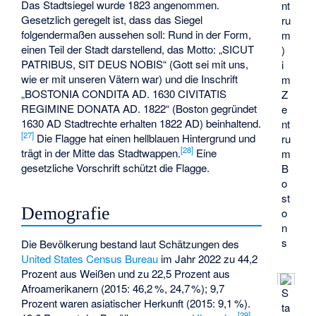
Das Stadtsiegel wurde 1823 angenommen.
nt
Gesetzlich geregelt ist, dass das Siegel
ru
folgendermaßen aussehen soll: Rund in der Form,
m
einen Teil der Stadt darstellend, das Motto: „SICUT
)
PATRIBUS, SIT DEUS NOBIS“ (Gott sei mit uns,
i
wie er mit unseren Vätern war) und die Inschrift
m
„BOSTONIA CONDITA AD. 1630 CIVITATIS
Z
REGIMINE DONATA AD. 1822“ (Boston gegründet
e
1630 AD Stadtrechte erhalten 1822 AD) beinhaltend.
nt
[
27
]
Die Flagge hat einen hellblauen Hintergrund und
ru
[
28
]
trägt in der Mitte das Stadtwappen.
Eine
m
gesetzliche Vorschrift schützt die Flagge.
B
o
st
Demografie
o
n
s
Die Bevölkerung bestand laut Schätzungen des
United States Census Bureau
im Jahr 2022 zu 44,2
Prozent aus Weißen und zu 22,5 Prozent aus
Afroamerikanern (2015: 46,2
%, 24,7
%); 9,7
S
Prozent waren asiatischer Herkunft (2015: 9,1
%).
ta
[
29
]