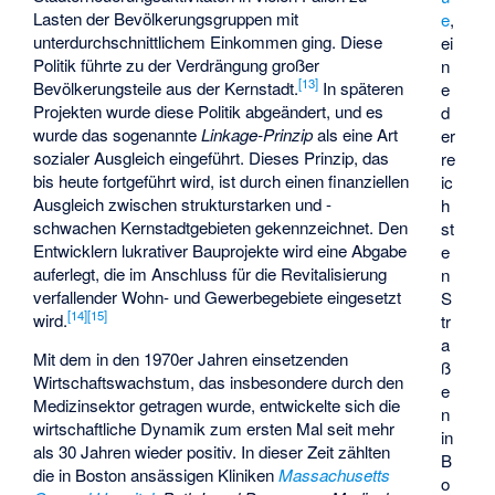
Lasten der Bevölkerungsgruppen mit
e
,
unterdurchschnittlichem Einkommen ging. Diese
ei
Politik führte zu der Verdrängung großer
n
[
13
]
Bevölkerungsteile aus der Kernstadt.
In späteren
e
Projekten wurde diese Politik abgeändert, und es
d
wurde das sogenannte
Linkage-Prinzip
als eine Art
er
sozialer Ausgleich eingeführt. Dieses Prinzip, das
re
bis heute fortgeführt wird, ist durch einen finanziellen
ic
Ausgleich zwischen strukturstarken und -
h
schwachen Kernstadtgebieten gekennzeichnet. Den
st
Entwicklern lukrativer Bauprojekte wird eine Abgabe
e
auferlegt, die im Anschluss für die Revitalisierung
n
verfallender Wohn- und Gewerbegebiete eingesetzt
S
[
14
]
[
15
]
wird.
tr
a
Mit dem in den 1970er Jahren einsetzenden
ß
Wirtschaftswachstum, das insbesondere durch den
e
Medizinsektor getragen wurde, entwickelte sich die
n
wirtschaftliche Dynamik zum ersten Mal seit mehr
in
als 30 Jahren wieder positiv. In dieser Zeit zählten
B
die in Boston ansässigen Kliniken
Massachusetts
o