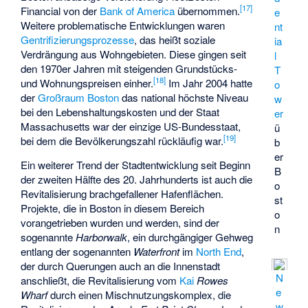
[
17
]
Financial
von der
Bank of America
übernommen.
e
Weitere problematische Entwicklungen waren
nt
Gentrifizierungsprozesse
, das heißt soziale
ia
Verdrängung aus Wohngebieten. Diese gingen seit
l
den 1970er Jahren mit steigenden Grundstücks-
T
[
18
]
und Wohnungspreisen einher.
Im Jahr 2004 hatte
o
der
Großraum Boston
das national höchste Niveau
w
bei den Lebenshaltungskosten und der Staat
er
Massachusetts war der einzige US-Bundesstaat,
ü
[
19
]
bei dem die Bevölkerungszahl rückläufig war.
b
er
Ein weiterer Trend der Stadtentwicklung seit Beginn
B
der zweiten Hälfte des 20. Jahrhunderts ist auch die
o
Revitalisierung brachgefallener Hafenflächen.
st
Projekte, die in Boston in diesem Bereich
o
vorangetrieben wurden und werden, sind der
n
sogenannte
Harborwalk
, ein durchgängiger Gehweg
entlang der sogenannten
Waterfront
im
North End
,
der durch Querungen auch an die Innenstadt
N
anschließt, die Revitalisierung vom
Kai
Rowes
e
Wharf
durch einen Mischnutzungskomplex, die
w