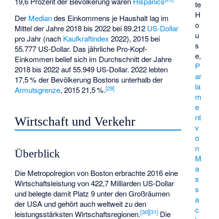
19,6 Prozent der Bevölkerung waren
Hispanics
te
H
Der
Median
des Einkommens je Haushalt lag im
o
Mittel der Jahre 2018 bis 2022 bei 89.212
US-Dollar
u
pro Jahr (nach
Kaufkraftindex
2022), 2015 bei
s
55.777 US-Dollar. Das jährliche Pro-Kopf-
e,
Einkommen belief sich im Durchschnitt der Jahre
P
2018 bis 2022 auf 55.949 US-Dollar. 2022 lebten
ar
17,5
% der Bevölkerung Bostons unterhalb der
la
[
29
]
Armutsgrenze
, 2015 21,5
%.
m
e
nt
Wirtschaft und Verkehr
v
o
n
Überblick
M
a
Die Metropolregion von Boston erbrachte 2016 eine
s
Wirtschaftsleistung von 422,7 Milliarden US-Dollar
s
und belegte damit Platz 9 unter den Großräumen
a
der USA und gehört auch weltweit zu den
c
[
30
]
[
31
]
leistungsstärksten Wirtschaftsregionen.
Die