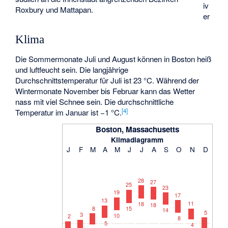
iv
Roxbury und Mattapan.
er
Klima
Die Sommermonate Juli und August können in Boston heiß
und luftfeucht sein. Die langjährige
Durchschnittstemperatur für Juli ist 23 °C. Während der
Wintermonate November bis Februar kann das Wetter
nass mit viel Schnee sein. Die durchschnittliche
[
4
]
Temperatur im Januar ist −1 °C.
Boston, Massachusetts
Klimadiagramm
J
F
M
A
M
J
J
A
S
O
N
D
28
27
25
23
19
17
13
11
18
18
8
15
14
5
3
10
2
8
5
4