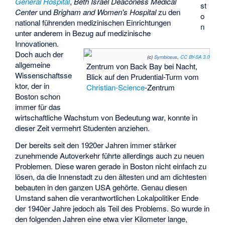
General Hospital
,
Beth Israel Deaconess Medical
st
Center
und
Brigham and Women's Hospital
zu den
o
national führenden medizinischen Einrichtungen
n
unter anderem in Bezug auf medizinische
Innovationen.
Doch auch der
(c)
Symbiosus
,
CC BY-SA 3.0
allgemeine
Zentrum von Back Bay bei Nacht,
Wissenschaftsse
Blick auf den Prudential-Turm vom
ktor, der in
Christian-Science
-Zentrum
Boston schon
immer für das
wirtschaftliche Wachstum von Bedeutung war, konnte in
dieser Zeit vermehrt Studenten anziehen.
Der bereits seit den 1920er Jahren immer stärker
zunehmende Autoverkehr führte allerdings auch zu neuen
Problemen. Diese waren gerade in Boston nicht einfach zu
lösen, da die Innenstadt zu den ältesten und am dichtesten
bebauten in den ganzen USA gehörte. Genau diesen
Umstand sahen die verantwortlichen Lokalpolitiker Ende
der 1940er Jahre jedoch als Teil des Problems. So wurde in
den folgenden Jahren eine etwa vier Kilometer lange,