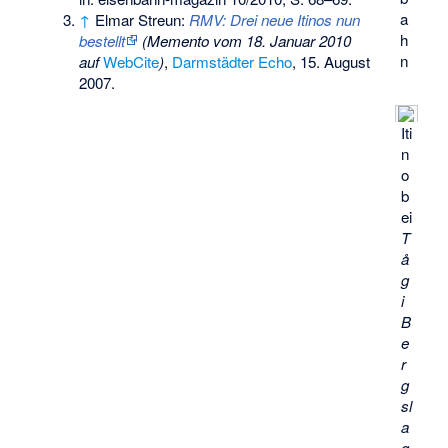
a
↑
Elmar Streun:
RMV: Drei neue Itinos nun
h
bestellt
(
Memento
vom 18. Januar 2010
n
auf
WebCite
)
,
Darmstädter Echo
, 15. August
2007.
Iti
n
o
b
ei
T
å
g
i
B
e
r
g
sl
a
g