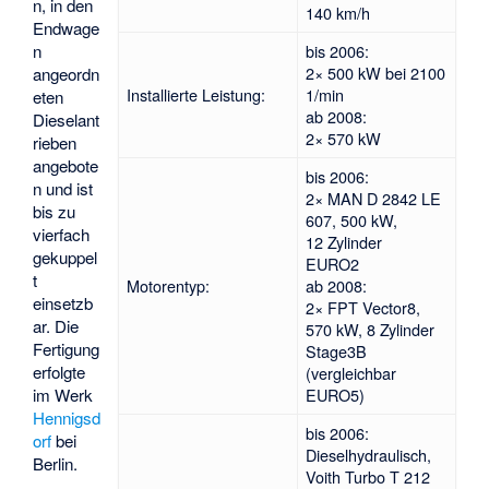
n, in den
140 km/h
Endwage
bis 2006:
n
2× 500 kW bei 2100
angeordn
Installierte Leistung:
1/min
eten
ab 2008:
Dieselant
2× 570 kW
rieben
angebote
bis 2006:
n und ist
2× MAN D 2842 LE
bis zu
607, 500 kW,
vierfach
12 Zylinder
gekuppel
EURO2
t
Motorentyp:
ab 2008:
einsetzb
2×
FPT Vector8
,
ar. Die
570 kW, 8 Zylinder
Fertigung
Stage3B
erfolgte
(vergleichbar
EURO5)
im Werk
Hennigsd
bis 2006:
orf
bei
Dieselhydraulisch,
Berlin.
Voith Turbo T 212