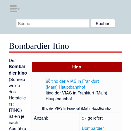
Bombardier Itino
Der
Bombar
Itino
dier Itino
(Schreib
weise
des
Itino der VIAS in Frankfurt (Main)
Herstelle
Hauptbahnhof
rs:
Itino der VIAS in Frankfurt (Main) Hauptbahnhof
ITINO)
ist ein je
Anzahl:
57 geliefert
nach
Bombardier
Ausführu