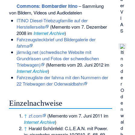
er
Commons
: Bombardier Itino
– Sammlung
V
von Bildern, Videos und Audiodateien
I
ITINO Diesel-Triebzugfamilie auf der
A
Herstellerseite
(
Memento
vom 7. Dezember
S
2008 im
Internet Archive
)
Fahrzeugsteckbrief und Bildergalerie der
fahma
järnväg.net (schwedische Website mit
Iti
Grundrissen und Fotos der schwedischen
n
Triebwagen)
(
Memento
vom 20. Juni 2012 im
o
Internet Archive
)
d
Fahrzeugliste der fahma mit den Nummern der
e
22 Triebwagen der Odenwaldbahn
r
O
d
Einzelnachweise
e
n
w
↑
zf.com
(
Memento
vom 7. Juni 2011 im
al
Internet Archive
)
d
↑
Harald Schönfeld: C.L.E.A.N. mit Power.
b
in: eisenbahn-magazin 10/2010, S. 68–69.