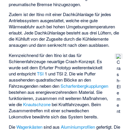
pneumatische Bremse hinzugezogen.
Zudem ist der Itino mit einer Dachkühlanlage für jedes
Antriebssystem ausgestattet, welche eine gute
Wärmeabfuhr auch bei hohen Umgebungstemperaturen
erlaubt. Jede Dachkühlanlage besteht aus drei Lüftern, die
die Kühlluft von der Zugseite durch die Kühlelemente
ansaugen und dann senkrecht nach oben ausblasen.
Kennzeichnend für den Itino ist das für
Schienenfahrzeuge neuartige Crash-Konzept. Es
C
wurde seit dem Erfurter Prototyp weiterentwickelt
ra
und entspricht
TSI
1 und TSI 2. Die wie Puffer
s
aussehenden quadratischen Blöcke an den
h-
Fahrzeugenden neben den
Scharfenbergkupplungen
El
bestehen aus energieverzehrendem Material. Sie
e
funktionieren, zusammen mit weiteren Maßnahmen,
m
wie die
Knautschzone
bei Kraftfahrzeugen. Beim
e
Zusammentreffen mit einer schwedischen
nt
Lokomotive bewährte sich das System bereits.
Die
Wagenkästen
sind aus
Aluminiumprofilen
gefertigt. Die