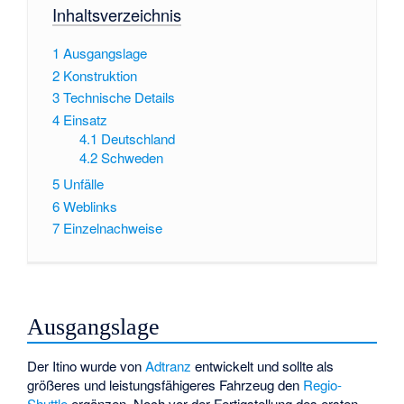
Inhaltsverzeichnis
1
Ausgangslage
2
Konstruktion
3
Technische Details
4
Einsatz
4.1
Deutschland
4.2
Schweden
5
Unfälle
6
Weblinks
7
Einzelnachweise
Ausgangslage
Der Itino wurde von
Adtranz
entwickelt und sollte als
größeres und leistungsfähigeres Fahrzeug den
Regio-
Shuttle
ergänzen. Noch vor der Fertigstellung des ersten