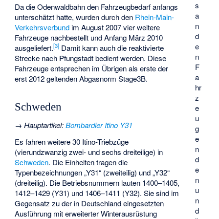
s
Da die Odenwaldbahn den Fahrzeugbedarf anfangs
a
unterschätzt hatte, wurden durch den
Rhein-Main-
n
Verkehrsverbund
im August 2007 vier weitere
d
Fahrzeuge nachbestellt und Anfang März 2010
e
[
3
]
ausgeliefert.
Damit kann auch die reaktivierte
n
Strecke nach Pfungstadt bedient werden. Diese
F
Fahrzeuge entsprechen im Übrigen als erste der
a
erst 2012 geltenden Abgasnorm Stage3B.
hr
z
Schweden
e
u
→
Hauptartikel
:
Bombardier Itino Y31
g
e
Es fahren weitere 30 Itino-Triebzüge
n
(vierundzwanzig zwei- und sechs dreiteilige) in
d
Schweden
. Die Einheiten tragen die
e
Typenbezeichnungen „Y31“ (zweiteilig) und „Y32“
n
(dreiteilig). Die Betriebsnummern lauten 1400–1405,
u
1412–1429 (Y31) und 1406–1411 (Y32). Sie sind im
n
Gegensatz zu der in Deutschland eingesetzten
d
Ausführung mit erweiterter Winterausrüstung