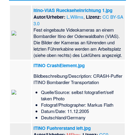
Itino-VIAS Rueckseheinrichtung 1.jpg
Autor/Urheber:
L.Willms
,
Lizenz:
CC BY-SA
3.0
Fest eingebaute Videokameras an einem
Bombardier Itino der Odenwaldbahn (VIAS).
Die Bilder der Kameras an führenden und
letzten Führerkabine werden am Arbeitsplatz
(siehe oben rechts) des Lokfühers angezeigt.
ITINO CrashElement.jpg
Bildbeschreibung/Description: CRASH-Puffer
ITINO Bombardier Transportation
Quelle/Source: selbst fotografiert/self
taken Photo
Fotograf/Photographer: Markus Flath
Datum/Date: 11.12.2005
Deutschland/Germany
ITINO Fuehrerstand left.jpg
Autor/Urheber:
MFbay
,
Lizenz:
CC0