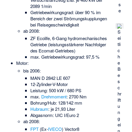
s
2089 1/min
e
Getriebewirkungsgrad: über 90 % im
Bereich der zwei Strömungskupplungen
bei Reisegeschwindigkeit
ab 2008:
S
ei
ZF Ecolife, 6-Gang hydromechanisches
tli
Getriebe (leistungsstärkerer Nachfolger
c
des Ecomat-Getriebes)
h
max. Getriebewirkungsgrad: 97,5 %
e
Motor:
B
bis 2006:
e
MAN D 2842 LE 607
s
12-Zylinder-V-Motor
c
Leistung: 500 kW / 680 PS
hr
max.
Drehmoment
: 2700 Nm
ift
Bohrung/Hub: 128/142 mm
u
Hubraum
: je 21,93 Liter
n
Abgasnorm: UIC I/Euro 2
g
ab 2008:
ei
FPT
(Ex-
IVECO
) Vector8
n