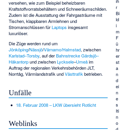
ih
versehen, wie zum Beispiel beheizbaren
r
Kraftstoffvorratsbehältern und Schneeräumschilden.
Bi
Zudem ist die Ausstattung der Fahrgasträume mit
ld
Tischen, klappbaren Armlehnen und
i
Stromanschlüssen für
Laptops
insgesamt
m
luxuriöser.
F
Die Züge werden rund um
ü
Jönköping
/
Nässjö
/
Värnamo/Halmstad
, zwischen
hr
Karlstad–Torsby
, auf der
Bahnstrecke Gårdsjö–
er
Håkantorp
und zwischen
Lycksele
–
Umeå
im
st
Auftrag der regionalen Verkehrsbehörden JLT,
a
Norrtåg, Värmlandstrafik und
Västtrafik
betrieben.
n
d
ei
Unfälle
n
e
s
18. Februar 2008 – LKW übersieht Rotlicht
Iti
n
Weblinks
o
d