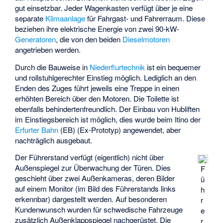
gut einsetzbar. Jeder Wagenkasten verfügt über je eine
separate
Klimaanlage
für Fahrgast- und Fahrerraum. Diese
beziehen ihre elektrische Energie von zwei 90-kW-
Generatoren
, die von den beiden
Dieselmotoren
angetrieben werden.
Durch die Bauweise in
Niederflurtechnik
ist ein bequemer
und rollstuhlgerechter Einstieg möglich. Lediglich an den
Enden des Zuges führt jeweils eine Treppe in einen
erhöhten Bereich über den Motoren. Die Toilette ist
ebenfalls behindertenfreundlich. Der Einbau von Hubliften
im Einstiegsbereich ist möglich, dies wurde beim Itino der
Erfurter Bahn
(EB) (Ex-Prototyp) angewendet, aber
nachträglich ausgebaut.
Der Führerstand verfügt (eigentlich) nicht über
Außenspiegel zur Überwachung der Türen. Dies
F
geschieht über zwei Außenkameras, deren Bilder
ü
auf einem Monitor (im Bild des Führerstands links
h
erkennbar) dargestellt werden. Auf besonderen
r
Kundenwunsch wurden für schwedische Fahrzeuge
e
zusätzlich Außenklappspiegel nachgerüstet. Die
r