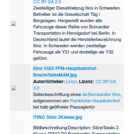
CC BY-SA 2.5
Zweiteiliger Dieseltriebzug Itino in Schweden.
Betreiber ist die Gesellschaft Tåg i
Bergslagen. Hergestellt wurden alle
Fahrzeuge dieser Reihe von Bomardier
Transportation in Hennigsdorf bei Berlin. In
Deutschland lautet die Herstellerbezeichnung
Itino. In Schweden werden zweiteilige
Fahrzeuge als Y31 und dreiteilige als Y32
geführt.
Itino VIAS FFM-Hauptbahnhof-
BeschrSeiteMAN.jpg
Autor/Urheber:
Lirion
,
Lizenz:
CC BY-SA
3.0
Seitenbeschriftung eines
de:Bombardier Itino
,
aufgenommen am
Frankfurter Hauptbahnhof
bei halb geöffneter Passagiertür
ITINO Sitze 2Klasse.jpg
Bildbeschreibung/Description: Sitze/Seats 2.
Klasse ITINO D2 Bombardier Transportation,