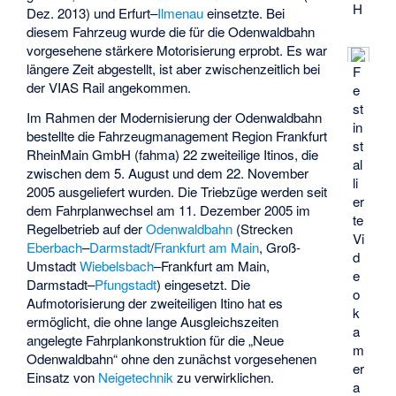
H
Dez. 2013) und Erfurt–
Ilmenau
einsetzte. Bei
diesem Fahrzeug wurde die für die Odenwaldbahn
vorgesehene stärkere Motorisierung erprobt. Es war
längere Zeit abgestellt, ist aber zwischenzeitlich bei
F
der VIAS Rail angekommen.
e
st
Im Rahmen der Modernisierung der Odenwaldbahn
in
bestellte die Fahrzeugmanagement Region Frankfurt
st
RheinMain GmbH (fahma) 22 zweiteilige Itinos, die
al
zwischen dem 5. August und dem 22. November
li
2005 ausgeliefert wurden. Die Triebzüge werden seit
er
dem Fahrplanwechsel am 11. Dezember 2005 im
te
Regelbetrieb auf der
Odenwaldbahn
(Strecken
Vi
Eberbach
–
Darmstadt
/
Frankfurt am Main
, Groß-
d
Umstadt
Wiebelsbach
–Frankfurt am Main,
e
Darmstadt–
Pfungstadt
) eingesetzt. Die
o
Aufmotorisierung der zweiteiligen Itino hat es
k
ermöglicht, die ohne lange Ausgleichszeiten
a
angelegte Fahrplankonstruktion für die „Neue
m
Odenwaldbahn“ ohne den zunächst vorgesehenen
er
Einsatz von
Neigetechnik
zu verwirklichen.
a