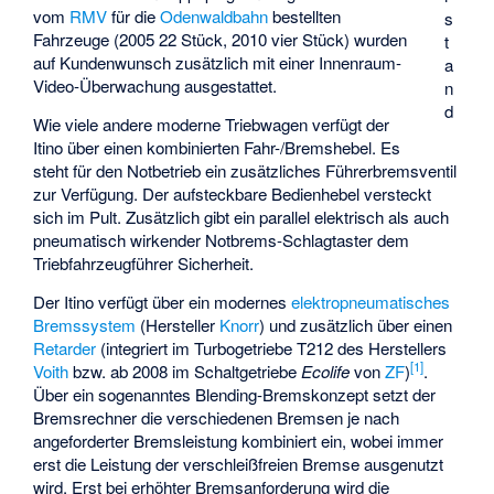
vom
RMV
für die
Odenwaldbahn
bestellten
s
Fahrzeuge (2005 22 Stück, 2010 vier Stück) wurden
t
auf Kundenwunsch zusätzlich mit einer Innenraum-
a
Video-Überwachung ausgestattet.
n
d
Wie viele andere moderne Triebwagen verfügt der
Itino über einen kombinierten Fahr-/Bremshebel. Es
steht für den Notbetrieb ein zusätzliches Führerbremsventil
zur Verfügung. Der aufsteckbare Bedienhebel versteckt
sich im Pult. Zusätzlich gibt ein parallel elektrisch als auch
pneumatisch wirkender Notbrems-Schlagtaster dem
Triebfahrzeugführer Sicherheit.
Der Itino verfügt über ein modernes
elektropneumatisches
Bremssystem
(Hersteller
Knorr
) und zusätzlich über einen
Retarder
(integriert im Turbogetriebe T212 des Herstellers
[
1
]
Voith
bzw. ab 2008 im Schaltgetriebe
Ecolife
von
ZF
)
.
Über ein sogenanntes Blending-Bremskonzept setzt der
Bremsrechner die verschiedenen Bremsen je nach
angeforderter Bremsleistung kombiniert ein, wobei immer
erst die Leistung der verschleißfreien Bremse ausgenutzt
wird. Erst bei erhöhter Bremsanforderung wird die