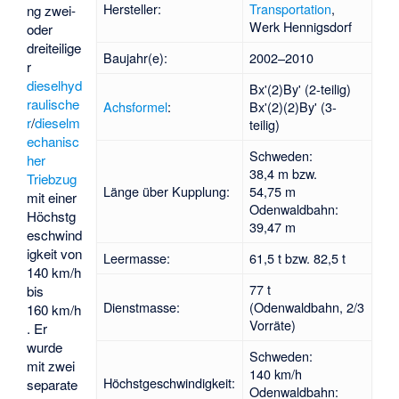
Hersteller:
Transportation
,
ng zwei-
Werk Hennigsdorf
oder
dreiteilige
Baujahr(e):
2002–2010
r
dieselhyd
Bx'(2)By' (2-teilig)
raulische
Achsformel
:
Bx'(2)(2)By' (3-
r
/
dieselm
teilig)
echanisc
Schweden:
her
38,4 m bzw.
Triebzug
Länge über Kupplung:
54,75 m
mit einer
Odenwaldbahn:
Höchstg
39,47 m
eschwind
igkeit von
Leermasse:
61,5 t bzw. 82,5 t
140 km/h
77 t
bis
Dienstmasse:
(Odenwaldbahn, 2/3
160 km/h
Vorräte)
. Er
wurde
Schweden:
mit zwei
140 km/h
Höchstgeschwindigkeit:
separate
Odenwaldbahn: