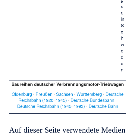
e
n
in
S
c
h
w
e
d
e
n
Baureihen deutscher Verbrennungsmotor-Triebwagen
Oldenburg
·
Preußen
·
Sachsen
·
Württemberg
·
Deutsche
Reichsbahn (1920–1945)
·
Deutsche Bundesbahn
·
Deutsche Reichsbahn (1945–1993)
·
Deutsche Bahn
Auf dieser Seite verwendete Medien