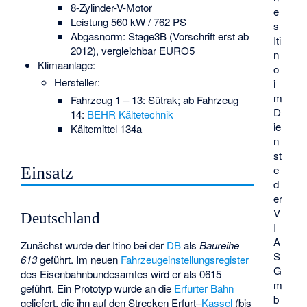
8-Zylinder-V-Motor
e
Leistung 560 kW / 762 PS
s
Abgasnorm: Stage3B (Vorschrift erst ab
Iti
2012), vergleichbar EURO5
n
Klimaanlage:
o
Hersteller:
i
m
Fahrzeug 1 – 13: Sütrak; ab Fahrzeug
D
14:
BEHR Kältetechnik
ie
Kältemittel 134a
n
st
e
Einsatz
d
er
V
Deutschland
I
A
Zunächst wurde der Itino bei der
DB
als
Baureihe
S
613
geführt. Im neuen
Fahrzeugeinstellungsregister
G
des Eisenbahnbundesamtes wird er als 0615
m
geführt. Ein Prototyp wurde an die
Erfurter Bahn
b
geliefert, die ihn auf den Strecken Erfurt–
Kassel
(bis