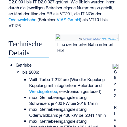
D2.0.001 bis IT D2.0.027 geführt. Wie üblich wurden ihnen
durch die jeweiligen Betreiber eigene Nummern zugeteilt,
so fährt der Itino der EB als VT201, die ITINOs der
Odenwaldbahn
(Betreiber
VIAS GmbH
) als VT101 bis
VT126.
(c)
Andreas Müller
,
CC BY-SA 3.0
Technische
Itino der Erfurter Bahn in Erfurt
Hbf
Details
Getriebe:
S
bis 2006:
it
Voith Turbo T 212 bre (Wandler-Kupplung-
z
Kupplung mit integriertem Retarder und
e
Wendegetriebe
, elektronisch gesteuert)
2
max. Getriebeeingangsleistung
.
Schweden: je 400 kW bei 2016 1/min
K
max. Getriebeeingangsleistung
l
Odenwaldbahn: je 430 kW bei 2041 1/min
a
max. Getriebeeingangsleistung
s
Versuchsfahrzeug EIB: je 460 kW bei