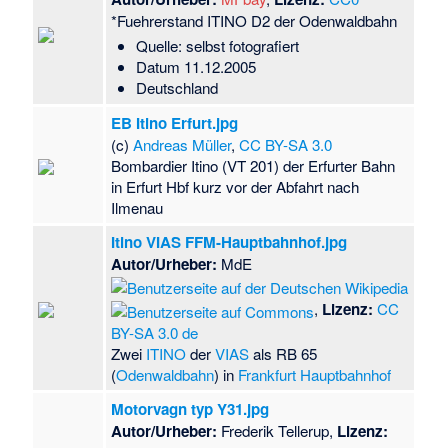
*Fuehrerstand ITINO D2 der Odenwaldbahn
Quelle: selbst fotografiert
Datum 11.12.2005
Deutschland
EB Itino Erfurt.jpg
(c)
Andreas Müller
,
CC BY-SA 3.0
Bombardier Itino (VT 201) der Erfurter Bahn
in Erfurt Hbf kurz vor der Abfahrt nach
Ilmenau
Itino VIAS FFM-Hauptbahnhof.jpg
Autor/Urheber:
MdE
,
Lizenz:
CC
BY-SA 3.0 de
Zwei
ITINO
der
VIAS
als RB 65
(
Odenwaldbahn
) in
Frankfurt Hauptbahnhof
Motorvagn typ Y31.jpg
Autor/Urheber:
Frederik Tellerup,
Lizenz: