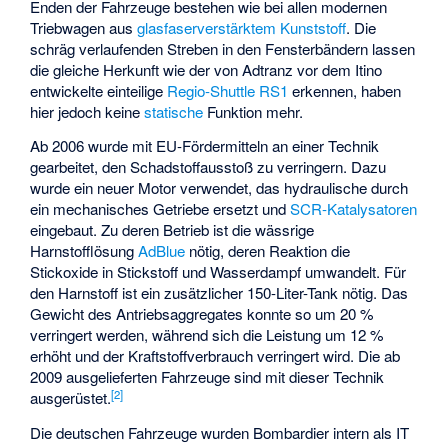
Enden der Fahrzeuge bestehen wie bei allen modernen
Triebwagen aus
glasfaserverstärktem Kunststoff
. Die
schräg verlaufenden Streben in den Fensterbändern lassen
die gleiche Herkunft wie der von Adtranz vor dem Itino
entwickelte einteilige
Regio-Shuttle RS1
erkennen, haben
hier jedoch keine
statische
Funktion mehr.
Ab 2006 wurde mit EU-Fördermitteln an einer Technik
gearbeitet, den Schadstoffausstoß zu verringern. Dazu
wurde ein neuer Motor verwendet, das hydraulische durch
ein mechanisches Getriebe ersetzt und
SCR-Katalysatoren
eingebaut. Zu deren Betrieb ist die wässrige
Harnstofflösung
AdBlue
nötig, deren Reaktion die
Stickoxide in Stickstoff und Wasserdampf umwandelt. Für
den Harnstoff ist ein zusätzlicher 150-Liter-Tank nötig. Das
Gewicht des Antriebsaggregates konnte so um 20 %
verringert werden, während sich die Leistung um 12 %
erhöht und der Kraftstoffverbrauch verringert wird. Die ab
2009 ausgelieferten Fahrzeuge sind mit dieser Technik
[
2
]
ausgerüstet.
Die deutschen Fahrzeuge wurden Bombardier intern als IT