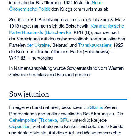
innerhalb der Bevölkerung. 1921 löste die
Neue
Ökonomische Politik
den Kriegskommunismus ab.
Seit ihrem VII. Parteikongress, der vom 6. bis zum 8. März
1918 tagte, nannten sich die Bolschewiki
Kommunistische
Partei Russlands (Bolschewiki)
(KPR (B)), aus der nach
der Vereinigung mit den bolschewistisch-kommunistischen
Parteien
der Ukraine
, Belarus' und
Transkaukasiens
1925
die
Kommunistische Allunions-Partei (Bolschewiki)
–
WKP (B) – hervorging.
In Namensanspielung wurde Sowjetrussland vom Westen
zeitweise herablassend
Bololand
genannt.
Sowjetunion
Im eigenen Land nahmen, besonders zu
Stalins
Zeiten,
Repressionen gegen die sowjetische Bevölkerung zu. Die
Geheimpolizei
(
Tscheka
,
GPU
) unterdrückte jede
Opposition
, verhaftete viele Kritiker und potenzielle Feinde
und richtete sie hin. Auf diese Art und Weise beherrschte