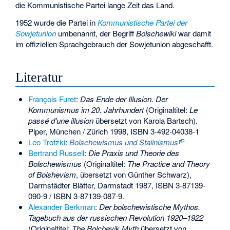
die Kommunistische Partei lange Zeit das Land.
1952 wurde die Partei in
Kommunistische Partei der
Sowjetunion
umbenannt, der Begriff
Bolschewiki
war damit
im offiziellen Sprachgebrauch der Sowjetunion abgeschafft.
Literatur
François Furet
:
Das Ende der Illusion. Der
Kommunismus im 20. Jahrhundert
(Originaltitel:
Le
passé d'une illusion
übersetzt von Karola Bartsch).
Piper, München / Zürich 1998,
ISBN 3-492-04038-1
Leo Trotzki
:
Bolschewismus und Stalinismus
Bertrand Russell
:
Die Praxis und Theorie des
Bolschewismus
(Originaltitel:
The Practice and Theory
of Bolshevism
, übersetzt von Günther Schwarz),
Darmstädter Blätter, Darmstadt 1987,
ISBN 3-87139-
090-9
/
ISBN 3-87139-087-9
.
Alexander Berkman
:
Der bolschewistische Mythos.
Tagebuch aus der russischen Revolution 1920–1922
(Originaltitel:
The Bolchevik Myth
übersetzt von