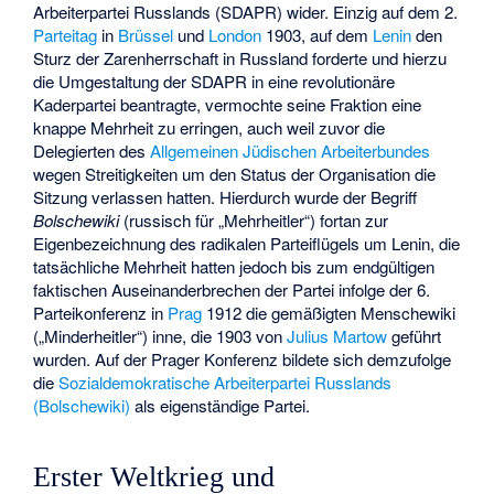
Arbeiterpartei Russlands (SDAPR) wider. Einzig auf dem 2.
Parteitag
in
Brüssel
und
London
1903, auf dem
Lenin
den
Sturz der Zarenherrschaft in Russland forderte und hierzu
die Umgestaltung der SDAPR in eine revolutionäre
Kaderpartei beantragte, vermochte seine Fraktion eine
knappe Mehrheit zu erringen, auch weil zuvor die
Delegierten des
Allgemeinen Jüdischen Arbeiterbundes
wegen Streitigkeiten um den Status der Organisation die
Sitzung verlassen hatten. Hierdurch wurde der Begriff
Bolschewiki
(russisch für „Mehrheitler“) fortan zur
Eigenbezeichnung des radikalen Parteiflügels um Lenin, die
tatsächliche Mehrheit hatten jedoch bis zum endgültigen
faktischen Auseinanderbrechen der Partei infolge der 6.
Parteikonferenz in
Prag
1912 die gemäßigten Menschewiki
(„Minderheitler“) inne, die 1903 von
Julius Martow
geführt
wurden. Auf der Prager Konferenz bildete sich demzufolge
die
Sozialdemokratische Arbeiterpartei Russlands
(Bolschewiki)
als eigenständige Partei.
Erster Weltkrieg und