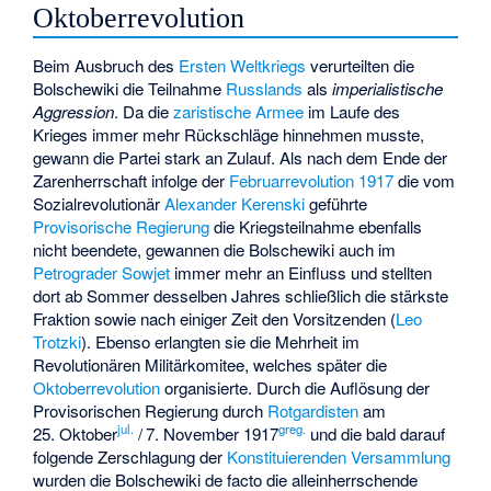
Oktoberrevolution
Beim Ausbruch des
Ersten Weltkriegs
verurteilten die
Bolschewiki die Teilnahme
Russlands
als
imperialistische
Aggression
. Da die
zaristische Armee
im Laufe des
Krieges immer mehr Rückschläge hinnehmen musste,
gewann die Partei stark an Zulauf. Als nach dem Ende der
Zarenherrschaft infolge der
Februarrevolution 1917
die vom
Sozialrevolutionär
Alexander Kerenski
geführte
Provisorische Regierung
die Kriegsteilnahme ebenfalls
nicht beendete, gewannen die Bolschewiki auch im
Petrograder Sowjet
immer mehr an Einfluss und stellten
dort ab Sommer desselben Jahres schließlich die stärkste
Fraktion sowie nach einiger Zeit den Vorsitzenden (
Leo
Trotzki
). Ebenso erlangten sie die Mehrheit im
Revolutionären Militärkomitee, welches später die
Oktoberrevolution
organisierte. Durch die Auflösung der
Provisorischen Regierung durch
Rotgardisten
am
jul.
greg.
25. Oktober
/
7. November 1917
und die bald darauf
folgende Zerschlagung der
Konstituierenden Versammlung
wurden die Bolschewiki de facto die alleinherrschende