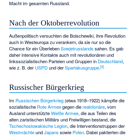
Macht im gesamten Russland.
Nach der Oktoberrevolution
Außenpolitisch versuchten die Bolschewiki, ihre Revolution
auch in Westeuropa zu verankern, da sie nur so die
Chance für ein Überleben
Sowjetrusslands
sahen. Es gab
daher intensive Kontakte auch mit revolutionären und
linkssozialistischen Parteien und Gruppen in
Deutschland
,
[
3
]
wie z. B. der
USPD
und der
Spartakusgruppe
.
Russischer Bürgerkrieg
Im
Russischen Bürgerkrieg
(etwa 1918–1922) kämpfte die
sozialistische
Rote Armee
gegen die
reaktionäre
, vom
Ausland unterstützte
Weiße Armee
, die aus Teilen des
alten zaristischen Militärs und Freiwilligen bestand, die
Tschechoslowakische Legion
, die Interventionstruppen der
Westmächte
und
Japans
sowie
Polen
. Dabei paktierten die