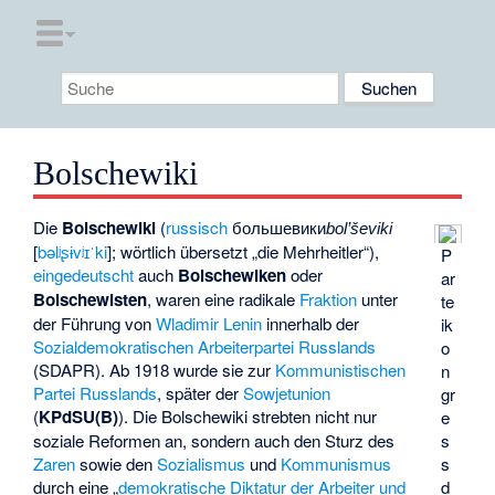
Bolschewiki
Die
Bolschewiki
(
russisch
большевики
bol’ševiki
[
bəlʲʂɨvʲɪˈki
]; wörtlich übersetzt „die Mehrheitler“),
P
eingedeutscht
auch
Bolschewiken
oder
ar
Bolschewisten
, waren eine radikale
Fraktion
unter
te
der Führung von
Wladimir Lenin
innerhalb der
ik
Sozialdemokratischen Arbeiterpartei Russlands
o
(SDAPR). Ab 1918 wurde sie zur
Kommunistischen
n
Partei Russlands
, später der
Sowjetunion
gr
(
KPdSU(B)
). Die Bolschewiki strebten nicht nur
e
s
soziale Reformen an, sondern auch den Sturz des
s
Zaren
sowie den
Sozialismus
und
Kommunismus
d
durch eine „
demokratische Diktatur der Arbeiter und