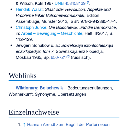
& Witsch, Köln 1967
DNB
458458139
.
Hendrik Wallat
:
Staat oder Revolution. Aspekte und
Probleme linker Bolschewismuskritik
, Edition
Assemblage, Münster 2012,
ISBN 978-3-942885-17-1
.
Christoph Jünke
:
Die Bolschewiki und die Demokratie
,
in:
Arbeit – Bewegung – Geschichte
, Heft III/2017, S.
112–129.
Jewgeni Schukow u. a.:
Sowetskaja istoritscheskaja
enziklopedija: Tom 7
. Sowetskaja enziklopedija,
Moskau 1965, Sp.
650-721
(russisch).
Weblinks
Wiktionary: Bolschewik
– Bedeutungserklärungen,
Wortherkunft, Synonyme, Übersetzungen
Einzelnachweise
↑
Hannah Arendt zum Begriff der Partei neuen