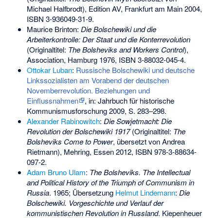
Michael Halfbrodt
), Edition AV, Frankfurt am Main 2004,
ISBN 3-936049-31-9
.
Maurice Brinton
:
Die Bolschewiki und die
Arbeiterkontrolle: Der Staat und die Konterrevolution
(Originaltitel:
The Bolsheviks and Workers Control
),
Association, Hamburg 1976,
ISBN 3-88032-045-4
.
Ottokar Luban
:
Russische Bolschewiki und deutsche
Linkssozialisten am Vorabend der deutschen
Novemberrevolution. Beziehungen und
Einflussnahmen
, in: Jahrbuch für historische
Kommunismusforschung 2009, S. 283–298.
Alexander Rabinowitch
:
Die Sowjetmacht: Die
Revolution der Bolschewiki 1917
(Originaltitel:
The
Bolsheviks Come to Power
, übersetzt von Andrea
Rietmann), Mehring, Essen 2012,
ISBN 978-3-88634-
097-2
.
Adam Bruno Ulam
:
The Bolsheviks. The Intellectual
and Political History of the Triumph of Communism in
Russia
. 1965; Übersetzung
Helmut Lindemann
:
Die
Bolschewiki. Vorgeschichte und Verlauf der
kommunistischen Revolution in Russland
. Kiepenheuer