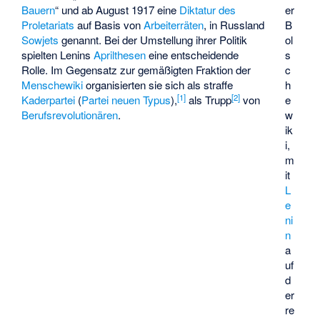
er
Bauern
“ und ab August 1917 eine
Diktatur des
B
Proletariats
auf Basis von
Arbeiterräten
, in Russland
ol
Sowjets
genannt. Bei der Umstellung ihrer Politik
s
spielten Lenins
Aprilthesen
eine entscheidende
c
Rolle. Im Gegensatz zur gemäßigten Fraktion der
h
Menschewiki
organisierten sie sich als straffe
[
1
]
[
2
]
e
Kaderpartei
(
Partei neuen Typus
),
als Trupp
von
w
Berufsrevolutionären
.
ik
i,
m
it
L
e
ni
n
a
uf
d
er
re