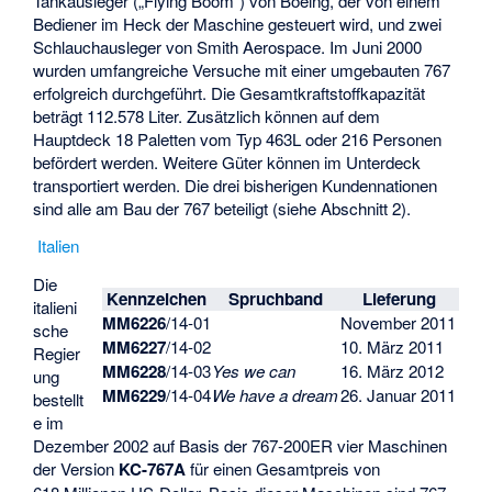
Tankausleger („Flying Boom“) von Boeing, der von einem
Bediener im Heck der Maschine gesteuert wird, und zwei
Schlauchausleger von
Smith Aerospace
. Im Juni 2000
wurden umfangreiche Versuche mit einer umgebauten 767
erfolgreich durchgeführt. Die Gesamtkraftstoffkapazität
beträgt 112.578 Liter. Zusätzlich können auf dem
Hauptdeck 18 Paletten vom Typ 463L oder 216 Personen
befördert werden. Weitere Güter können im Unterdeck
transportiert werden. Die drei bisherigen Kundennationen
sind alle am Bau der 767 beteiligt (siehe Abschnitt 2).
Italien
Die
Kennzeichen
Spruchband
Lieferung
italieni
MM6226
/14-01
November 2011
sche
MM6227
/14-02
10. März 2011
Regier
MM6228
/14-03
Yes we can
16. März 2012
ung
MM6229
/14-04
We have a dream
26. Januar 2011
bestellt
e im
Dezember 2002 auf Basis der 767-200ER vier Maschinen
der Version
KC-767A
für einen Gesamtpreis von