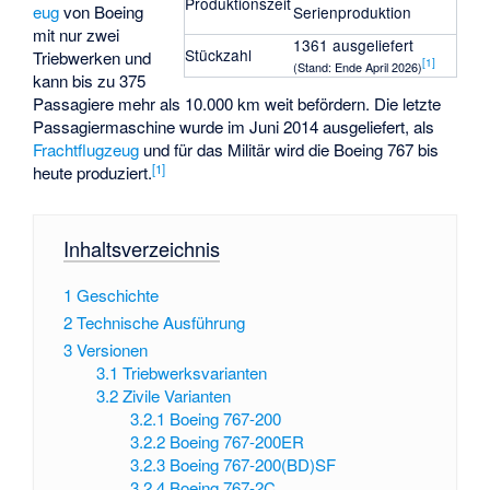
Produktionszeit
eug
von Boeing
Serienproduktion
mit nur zwei
1361 ausgeliefert
Stückzahl
Triebwerken und
[
1
]
(Stand: Ende April 2026)
kann bis zu 375
Passagiere mehr als 10.000 km weit befördern. Die letzte
Passagiermaschine wurde im Juni 2014 ausgeliefert, als
Frachtflugzeug
und für das Militär wird die Boeing 767 bis
[
1
]
heute produziert.
Inhaltsverzeichnis
1
Geschichte
2
Technische Ausführung
3
Versionen
3.1
Triebwerksvarianten
3.2
Zivile Varianten
3.2.1
Boeing 767-200
3.2.2
Boeing 767-200ER
3.2.3
Boeing 767-200(BD)SF
3.2.4
Boeing 767-2C