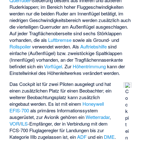
Querruder
-Steuerung besteht aus inneren und äußeren
Ruderklappen; im Bereich hoher Fluggeschwindigkeiten
werden nur die beiden Ruder am Innenflügel betätigt, im
niedrigen Geschwindigkeitsbereich werden zusätzlich auch
die vierteiligen Querruder am Außenflügel ausgeschlagen.
Auf jeder Tragflächenoberseite sind sechs Störklappen
vorhanden, die als
Luftbremse
sowie als Ground- und
Rollspoiler
verwendet werden. Als
Auftriebshilfe
sind
einfache (Außenflügel) bzw. zweistöckige Spaltklappen
(Innenflügel) vorhanden, an der Tragflächennasenkante
befindet sich ein
Vorflügel
. Zur
Höhentrimmung
kann der
Einstellwinkel des Höhenleitwerkes verändert werden.
Das Cockpit ist für zwei Piloten ausgelegt und hat
einen zusätzlichen Platz für einen Beobachter; ein
C
weiterer Beobachtungsplatz kann zusätzlich
o
eingebaut werden. Es ist mit einem
Honeywell
c
EFIS-700
als primäres Informationssystem
k
ausgerüstet, zur Avionik gehören ein
Wetterradar
,
pi
VOR
/
ILS
-Empfänger, der in Verbindung mit dem
t
FCS-700 Fluglageregler für Landungen bis zur
ei
Kategorie IIIb zugelassen ist, ein
ADF
und ein
DME
.
n