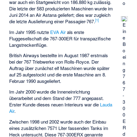
war auch ein Startgewicht von 186.880 kg zulässig.
o
Die letzte der 583 produzierten Maschinen wurde im
Juni 2014 an Air Astana geliefert; dies war zugleich
[
1
]
die letzte Auslieferung einer Passagier-767.
E
in
Im Jahr 1995 nutzte
EVA Air
als erste
e
Fluggesellschaft die 767-300ER für transpazifische
B
Langstreckenflüge.
o
British Airways bestellte im August 1987 erstmals
ei
bei der 767 Triebwerke von Rolls-Royce. Der
n
Auftrag über zunächst elf Maschinen wurde später
g
auf 25 aufgestockt und die erste Maschine am 8.
7
Februar 1990 ausgeliefert.
6
7
Im Jahr 2000 wurde die Inneneinrichtung
-
überarbeitet und dem Stand der 777 angepasst.
3
Erster Kunde dieses neuen Interieurs war die
Lauda
0
Air
.
0
E
Zwischen 1998 und 2002 wurde auch der Einbau
R
eines zusätzlichen 7571 Liter fassenden Tanks im
d
Heck untersucht. Diese 767-300ERX genannte