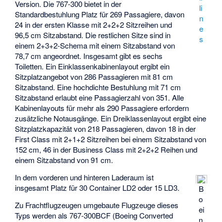
Version. Die 767-300 bietet in der
li
Standardbestuhlung Platz für 269 Passagiere, davon
n
24 in der ersten Klasse mit 2+2+2 Sitzreihen und
e
96,5 cm Sitzabstand. Die restlichen Sitze sind in
s
einem 2+3+2-Schema mit einem Sitzabstand von
78,7 cm angeordnet. Insgesamt gibt es sechs
Toiletten. Ein Einklassenkabinenlayout ergibt ein
Sitzplatzangebot von 286 Passagieren mit 81 cm
Sitzabstand. Eine hochdichte Bestuhlung mit 71 cm
Sitzabstand erlaubt eine Passagierzahl von 351. Alle
Kabinenlayouts für mehr als 290 Passagiere erfordern
zusätzliche Notausgänge. Ein Dreiklassenlayout ergibt eine
Sitzplatzkapazität von 218 Passagieren, davon 18 in der
First Class mit 2+1+2 Sitzreihen bei einem Sitzabstand von
152 cm, 46 in der Business Class mit 2+2+2 Reihen und
einem Sitzabstand von 91 cm.
In dem vorderen und hinteren Laderaum ist
insgesamt Platz für 30 Container LD2 oder 15 LD3.
B
o
Zu Frachtflugzeugen umgebaute Flugzeuge dieses
ei
Typs werden als 767-300BCF (Boeing Converted
n