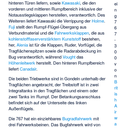
hinteren Türen liefern, sowie
Kawasaki
, die den
ei
vorderen und mittleren Rumpfbereich inklusive der
n
Notausstiegsklappen herstellen, verantwortlich. Des
g
Weiteren liefert Kawasaki die Verrippung der
Holme
.
7
Fuji
stellt den Rumpf-Flügel-Übergang aus
6
Verbundmaterial und die
Fahrwerksklappen
, die aus
7
kohlenstofffaserverstärktem Kunststoff
bestehen,
-
her,
Alenia
ist für die Klappen, Ruder, Vorflügel, die
3
Tragflächenspitzen sowie die Radarabdeckung im
0
Bug verantwortlich, während
Vought
das
0
Höhenleitwerk
herstellt. Den hinteren Rumpfbereich
v
liefert
Canadair
.
o
n
Die beiden Triebwerke sind in Gondeln unterhalb der
B
Tragflächen angebracht, der Treibstoff ist in zwei
rit
Integraltanks in den Tragflächen und einem oder
is
zwei Tanks im Rumpf. Der Betankungsanschluss
h
befindet sich auf der Unterseite des linken
A
Außenflügels.
ir
w
Die 767 hat ein einziehbares
Bugradfahrwerk
mit
a
drei Fahrwerksbeinen. Das Bugfahrwerk wird von