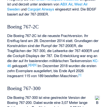
ist und derzeit unter anderem von
ABX Air
,
West Air
Sweden
und
Cargojet Airways
eingesetzt wird. Die BDSF
basiert auf der 767-200ER.
Boeing 767-2C
Die Boeing 767-2C ist die neueste Frachtversion. Ihr
Erstflug fand am 28. Dezember 2014 statt. Grundlagen der
Konstruktion sind der Rumpf der 767-200ER, die
Tragflächen der 767-300, die Leitwerke der 767-400ER und
die Cockpit-Displays der 787. Die Entwicklung war eng an
die der auf ihr basierenden militärischen Tankerversion
KC-
[
3
]
[
4
]
[
5
]
46
gekoppelt.
Im Dezember 2018 wurden die ersten
zehn Exemplare ausgeliefert, bis Ende April 2026
[
1
]
insgesamt 115 von 189 bestellten Maschinen.
Boeing 767-300
Die Boeing 767-300 ist eine gestreckte Version der
Boeing 767-200. Dabei wurde eine 3,07 Meter lange
B