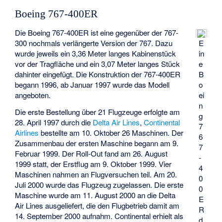
Boeing 767-400ER
Die Boeing 767-400ER ist eine gegenüber der 767-
300 nochmals verlängerte Version der 767. Dazu
E
wurde jeweils ein 3,36 Meter langes Kabinenstück
in
vor der Tragfläche und ein 3,07 Meter langes Stück
e
dahinter eingefügt. Die Konstruktion der 767-400ER
B
begann 1996, ab Januar 1997 wurde das Modell
o
angeboten.
ei
n
Die erste Bestellung über 21 Flugzeuge erfolgte am
g
28. April 1997 durch die
Delta Air Lines
,
Continental
7
Airlines
bestellte am 10. Oktober 26 Maschinen. Der
6
Zusammenbau der ersten Maschine begann am 9.
7
Februar 1999. Der Roll-Out fand am 26. August
-
1999 statt, der Erstflug am 9. Oktober 1999. Vier
4
Maschinen nahmen an Flugversuchen teil. Am 20.
0
Juli 2000 wurde das Flugzeug zugelassen. Die erste
0
Maschine wurde am 11. August 2000 an die Delta
E
Air Lines ausgeliefert, die den Flugbetrieb damit am
R
14. September 2000 aufnahm. Continental erhielt als
d