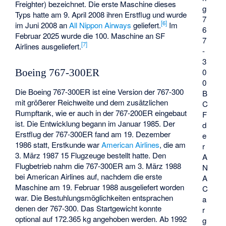
Freighter) bezeichnet. Die erste Maschine dieses
g
Typs hatte am 9. April 2008 ihren Erstflug und wurde
7
[
6
]
im Juni 2008 an
All Nippon Airways
geliefert.
Im
6
Februar 2025 wurde die 100. Maschine an
SF
7
[
7
]
Airlines
ausgeliefert.
-
3
0
Boeing 767-300ER
0
Die Boeing 767-300ER ist eine Version der 767-300
B
mit größerer Reichweite und dem zusätzlichen
C
Rumpftank, wie er auch in der 767-200ER eingebaut
F
ist. Die Entwicklung begann im Januar 1985. Der
d
Erstflug der 767-300ER fand am 19. Dezember
e
1986 statt, Erstkunde war
American Airlines
, die am
r
3. März 1987 15 Flugzeuge bestellt hatte. Den
A
Flugbetrieb nahm die 767-300ER am 3. März 1988
N
bei American Airlines auf, nachdem die erste
A
Maschine am 19. Februar 1988 ausgeliefert worden
C
war. Die Bestuhlungsmöglichkeiten entsprachen
a
denen der 767-300. Das Startgewicht konnte
r
optional auf 172.365 kg angehoben werden. Ab 1992
g