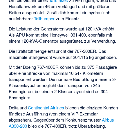
Um die Gefahr eines
Tailstrikes
zu verringern, wurde das
Hauptfahrwerk um 46 cm verlängert und mit größeren
Reifen ausgerüstet. Zusätzlich kommt ein hydraulisch
ausfahrbarer
Tailbumper
zum Einsatz.
Die Leistung der Generatoren wurde auf 120 kVA erhöht.
Als APU kommt eine
Honeywell 331-400
, ebenfalls mit
einem 120-kVA-Generator ausgerüstet, zur Verwendung.
Die Kraftstoffmenge entspricht der 767-300ER. Das
maximale Startgewicht wurde auf 204.115 kg angehoben.
Mit der Boeing 767-400ER können bis zu 375 Passagiere
über eine Strecke von maximal 10.547 Kilometern
transportiert werden. Die normale Bestuhlung in einem 3-
Klassenlayout ermöglicht den Transport von 245
Passagieren, bei einem 2-Klassenlayout sind es 304
Passagiere.
Delta und
Continental Airlines
blieben die einzigen Kunden
für diese Ausführung (von einem VIP-Exemplar
abgesehen). Gegenüber dem Konkurrenzmuster
Airbus
A330-200
blieb die 767-400ER, trotz Überarbeitung,