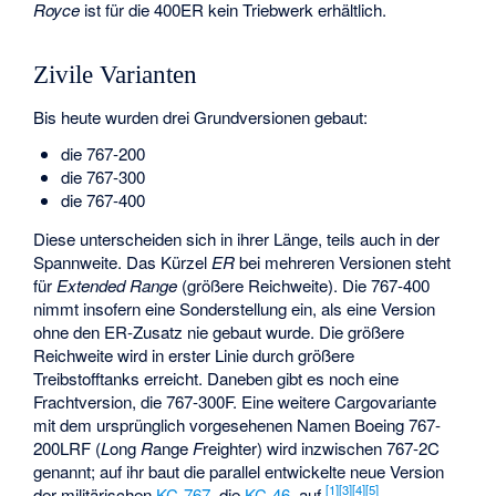
Royce
ist für die 400ER kein Triebwerk erhältlich.
Zivile Varianten
Bis heute wurden drei Grundversionen gebaut:
die 767-200
die 767-300
die 767-400
Diese unterscheiden sich in ihrer Länge, teils auch in der
Spannweite. Das Kürzel
ER
bei mehreren Versionen steht
für
Extended Range
(größere Reichweite). Die 767-400
nimmt insofern eine Sonderstellung ein, als eine Version
ohne den ER-Zusatz nie gebaut wurde. Die größere
Reichweite wird in erster Linie durch größere
Treibstofftanks erreicht. Daneben gibt es noch eine
Frachtversion, die 767-300F. Eine weitere Cargovariante
mit dem ursprünglich vorgesehenen Namen Boeing 767-
200LRF (
L
ong
R
ange
F
reighter) wird inzwischen 767-2C
genannt; auf ihr baut die parallel entwickelte neue Version
[
1
]
[
3
]
[
4
]
[
5
]
der militärischen
KC-767
, die
KC-46
, auf.