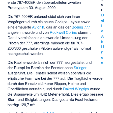
erste 767-400ER den überarbeiteten zweiten
e
Prototyp am 30. August 2000.
r
D
Die 767-400ER unterscheidet sich von ihren
el
Vorgängern durch ein neues Cockpit-Layout sowie
t
eine erneuerte
Avionik
, das an das der
Boeing 777
a
angelehnt wurde und von
Rockwell Collins
stammt.
A
Damit vereinfacht sich zwar die Umschulung der
ir
Piloten der 777, allerdings müssen die für 767-
Li
200/300 geschulten Piloten aufwendiger als normal
n
nachgeschult werden.
e
Die Kabine wurde ähnlich der 777 neu gestaltet und
s
der Rumpf im Bereich der Fenster ohne
Stringer
ausgeführt. Die Fenster selbst weisen ebenfalls die
elliptische Form wie bei der 777 auf. Die Tragfläche wurde
durch den Einsatz stärkerer Rippen, Holme und
Oberflächen verstärkt, und durch
Raked Wingtips
wurde
die Spannweite um 4,42 Meter erhöht. Dies ergab bessere
Start- und Steigleistungen. Das gesamte Frachtvolumen
beträgt 129,7 m³.