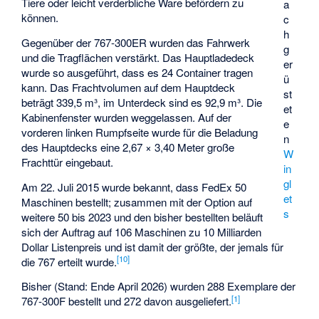
Tiere oder leicht verderbliche Ware befördern zu
a
können.
c
h
Gegenüber der 767-300ER wurden das Fahrwerk
g
und die Tragflächen verstärkt. Das Hauptladedeck
er
wurde so ausgeführt, dass es 24 Container tragen
ü
kann. Das Frachtvolumen auf dem Hauptdeck
st
beträgt 339,5 m³, im Unterdeck sind es 92,9 m³. Die
et
Kabinenfenster wurden weggelassen. Auf der
e
vorderen linken Rumpfseite wurde für die Beladung
n
des Hauptdecks eine 2,67 × 3,40 Meter große
W
Frachttür eingebaut.
in
gl
Am 22. Juli 2015 wurde bekannt, dass FedEx 50
et
Maschinen bestellt; zusammen mit der Option auf
s
weitere 50 bis 2023 und den bisher bestellten beläuft
sich der Auftrag auf 106 Maschinen zu 10 Milliarden
Dollar Listenpreis und ist damit der größte, der jemals für
[
10
]
die 767 erteilt wurde.
Bisher (Stand: Ende April 2026) wurden 288 Exemplare der
[
1
]
767-300F bestellt und 272 davon ausgeliefert.