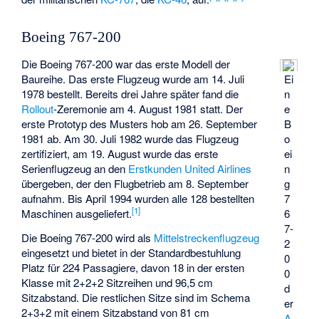
Boeing 767-200
Die Boeing 767-200 war das erste Modell der
Baureihe. Das erste Flugzeug wurde am 14. Juli
Ei
1978 bestellt. Bereits drei Jahre später fand die
n
Rollout
-Zeremonie am 4. August 1981 statt. Der
e
erste Prototyp des Musters hob am 26. September
B
1981 ab. Am 30. Juli 1982 wurde das Flugzeug
o
zertifiziert, am 19. August wurde das erste
ei
Serienflugzeug an den
Erstkunden
United Airlines
n
übergeben, der den Flugbetrieb am 8. September
g
aufnahm. Bis April 1994 wurden alle 128 bestellten
7
[
1
]
Maschinen ausgeliefert.
6
7-
Die Boeing 767-200 wird als
Mittelstreckenflugzeug
2
eingesetzt und bietet in der Standardbestuhlung
0
Platz für 224 Passagiere, davon 18 in der ersten
0
Klasse mit 2+2+2 Sitzreihen und 96,5 cm
d
Sitzabstand. Die restlichen Sitze sind im Schema
er
2+3+2 mit einem Sitzabstand von 81 cm
A