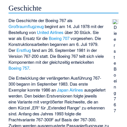
Geschichte
Die Geschichte der Boeing 767 als
Großraumflugzeug
beginnt am 14. Juli 1978 mit der
D
Bestellung von
United Airlines
über 30 Stück. Sie
ie
war als Ersatz für die
Boeing 707
vorgesehen. Die
e
Konstruktionsarbeiten begannen am 6. Juli 1979.
r
Der
Erstflug
fand am 26. September 1981 in der
s
Version 767-200 statt. Die Boeing 767 teilt sich viele
t
Komponenten mit der gleichzeitig entwickelten
e
Boeing 757
.
B
o
Die Entwicklung der verlängerten Ausführung 767-
ei
300 begann im September 1983. Das erste
n
Exemplar konnte 1986 an
Japan Airlines
ausgeliefert
g
werden. Den beiden Erstversionen folgte jeweils
7
eine Variante mit vergrößerter Reichweite, die an
6
dem Kürzel „ER“ für „Extended Range“ zu erkennen
7
sind. Anfang des Jahres 1993 folgte die
Frachtvariante 767-300F auf Basis der 767-300.
Zudem werden ausgemusterte Passagierflugzeuge zu