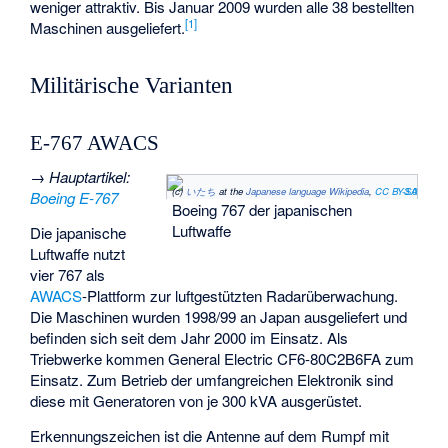
weniger attraktiv. Bis Januar 2009 wurden alle 38 bestellten
[
1
]
Maschinen ausgeliefert.
Militärische Varianten
E-767 AWACS
→
Hauptartikel
:
(c)
いたち
at the
Japanese language Wikipedia
,
CC BY-SA 3.0
Boeing E-767
Boeing 767 der japanischen
Luftwaffe
Die japanische
Luftwaffe nutzt
vier 767 als
AWACS
-Plattform zur luftgestützten Radarüberwachung.
Die Maschinen wurden 1998/99 an Japan ausgeliefert und
befinden sich seit dem Jahr 2000 im Einsatz. Als
Triebwerke kommen General Electric CF6-80C2B6FA zum
Einsatz. Zum Betrieb der umfangreichen Elektronik sind
diese mit Generatoren von je 300 kVA ausgerüstet.
Erkennungszeichen ist die Antenne auf dem Rumpf mit