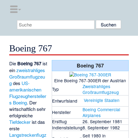
Boeing 767
Die
Boeing 767
ist
Boeing 767
ein
zweistrahliges
Großraumflugzeu
Eine Boeing 767-300ER der Austrian
g
des
US-
Zweistrahliges
Typ
amerikanischen
Großraumflugzeug
Flugzeughersteller
Vereinigte Staaten
Entwurfsland
s
Boeing
. Der
wirtschaftlich sehr
Boeing Commercial
Hersteller
erfolgreiche
Airplanes
Erstflug
26. September 1981
Tiefdecker
ist das
Indienststellung
8. September 1982
erste
Langstreckenflugz
Seit 1980 in