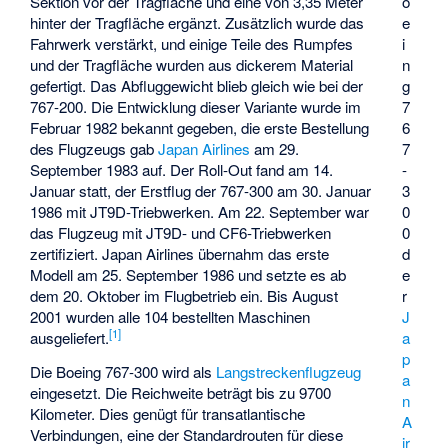
Sektion vor der Tragfläche und eine von 3,35 Meter
o
hinter der Tragfläche ergänzt. Zusätzlich wurde das
e
Fahrwerk verstärkt, und einige Teile des Rumpfes
i
und der Tragfläche wurden aus dickerem Material
n
gefertigt. Das Abfluggewicht blieb gleich wie bei der
g
767-200. Die Entwicklung dieser Variante wurde im
7
Februar 1982 bekannt gegeben, die erste Bestellung
6
des Flugzeugs gab
Japan Airlines
am 29.
7
September 1983 auf. Der Roll-Out fand am 14.
-
Januar statt, der Erstflug der 767-300 am 30. Januar
3
1986 mit JT9D-Triebwerken. Am 22. September war
0
das Flugzeug mit JT9D- und CF6-Triebwerken
0
zertifiziert. Japan Airlines übernahm das erste
d
Modell am 25. September 1986 und setzte es ab
e
dem 20. Oktober im Flugbetrieb ein. Bis August
r
2001 wurden alle 104 bestellten Maschinen
J
[
1
]
ausgeliefert.
a
p
Die Boeing 767-300 wird als
Langstreckenflugzeug
a
eingesetzt. Die Reichweite beträgt bis zu 9700
n
Kilometer. Dies genügt für transatlantische
A
Verbindungen, eine der Standardrouten für diese
ir