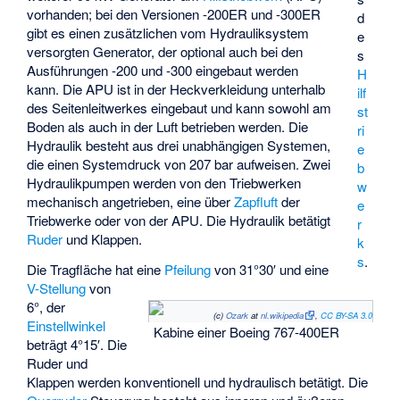
vorhanden; bei den Versionen -200ER und -300ER
d
gibt es einen zusätzlichen vom Hydrauliksystem
e
versorgten Generator, der optional auch bei den
s
Ausführungen -200 und -300 eingebaut werden
H
kann. Die APU ist in der Heckverkleidung unterhalb
ilf
des Seitenleitwerkes eingebaut und kann sowohl am
st
Boden als auch in der Luft betrieben werden. Die
ri
Hydraulik besteht aus drei unabhängigen Systemen,
e
die einen Systemdruck von 207 bar aufweisen. Zwei
b
Hydraulikpumpen werden von den Triebwerken
w
mechanisch angetrieben, eine über
Zapfluft
der
e
Triebwerke oder von der APU. Die Hydraulik betätigt
r
Ruder
und Klappen.
k
s
.
Die Tragfläche hat eine
Pfeilung
von 31°30′ und eine
V-Stellung
von
6°, der
(c)
Ozark
at
nl.wikipedia
,
CC BY-SA 3.0
Einstellwinkel
Kabine einer Boeing 767-400ER
beträgt 4°15′. Die
Ruder und
Klappen werden konventionell und hydraulisch betätigt. Die