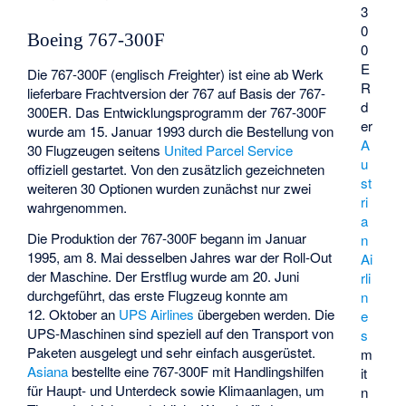
3
0
Boeing 767-300F
0
E
Die 767-300F (englisch
F
reighter) ist eine ab Werk
R
lieferbare Frachtversion der 767 auf Basis der 767-
d
300ER. Das Entwicklungsprogramm der 767-300F
er
wurde am 15. Januar 1993 durch die Bestellung von
A
30 Flugzeugen seitens
United Parcel Service
u
offiziell gestartet. Von den zusätzlich gezeichneten
st
weiteren 30 Optionen wurden zunächst nur zwei
ri
wahrgenommen.
a
Die Produktion der 767-300F begann im Januar
n
1995, am 8. Mai desselben Jahres war der Roll-Out
Ai
der Maschine. Der Erstflug wurde am 20. Juni
rli
durchgeführt, das erste Flugzeug konnte am
n
12. Oktober an
UPS Airlines
übergeben werden. Die
e
UPS-Maschinen sind speziell auf den Transport von
s
Paketen ausgelegt und sehr einfach ausgerüstet.
m
Asiana
bestellte eine 767-300F mit Handlingshilfen
it
für Haupt- und Unterdeck sowie Klimaanlagen, um
n