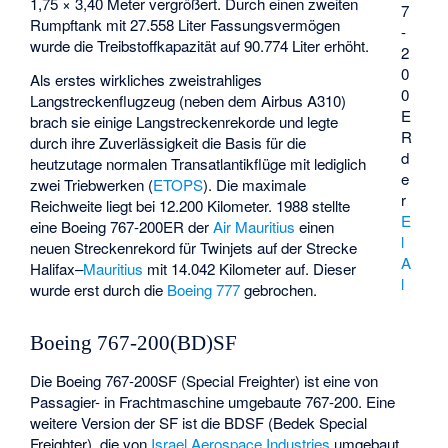
1,75 × 3,40 Meter vergrößert. Durch einen zweiten
7
Rumpftank mit 27.558 Liter Fassungsvermögen
-
wurde die Treibstoffkapazität auf 90.774 Liter erhöht.
2
0
Als erstes wirkliches zweistrahliges
0
Langstreckenflugzeug (neben dem Airbus A310)
E
brach sie einige Langstreckenrekorde und legte
R
durch ihre Zuverlässigkeit die Basis für die
d
heutzutage normalen Transatlantikflüge mit lediglich
e
zwei Triebwerken (
ETOPS
). Die maximale
r
Reichweite liegt bei 12.200 Kilometer. 1988 stellte
E
eine Boeing 767-200ER der
Air Mauritius
einen
l
neuen Streckenrekord für Twinjets auf der Strecke
A
Halifax
–
Mauritius
mit 14.042 Kilometer auf. Dieser
l
wurde erst durch die
Boeing 777
gebrochen.
Boeing 767-200(BD)SF
Die Boeing 767-200SF (Special Freighter) ist eine von
Passagier- in Frachtmaschine umgebaute 767-200. Eine
weitere Version der SF ist die BDSF (Bedek Special
Freighter), die von
Israel Aerospace Industries
umgebaut