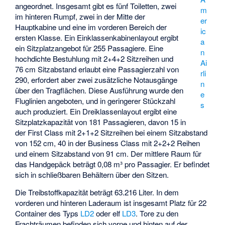
angeordnet. Insgesamt gibt es fünf Toiletten, zwei
m
im hinteren Rumpf, zwei in der Mitte der
er
Hauptkabine und eine im vorderen Bereich der
ic
ersten Klasse. Ein Einklassenkabinenlayout ergibt
a
ein Sitzplatzangebot für 255 Passagiere. Eine
n
hochdichte Bestuhlung mit 2+4+2 Sitzreihen und
Ai
76 cm Sitzabstand erlaubt eine Passagierzahl von
rli
290, erfordert aber zwei zusätzliche Notausgänge
n
über den Tragflächen. Diese Ausführung wurde den
e
Fluglinien angeboten, und in geringerer Stückzahl
s
auch produziert. Ein Dreiklassenlayout ergibt eine
Sitzplatzkapazität von 181 Passagieren, davon 15 in
der First Class mit 2+1+2 Sitzreihen bei einem Sitzabstand
von 152 cm, 40 in der Business Class mit 2+2+2 Reihen
und einem Sitzabstand von 91 cm. Der mittlere Raum für
das Handgepäck beträgt 0,08 m³ pro Passagier. Er befindet
sich in schließbaren Behältern über den Sitzen.
Die Treibstoffkapazität beträgt 63.216 Liter. In dem
vorderen und hinteren Laderaum ist insgesamt Platz für 22
Container des Typs
LD2
oder elf
LD3
. Tore zu den
Frachträumen befinden sich vorne und hinten auf der