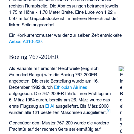
rechten Rumpfseite. Die Abmessungen betragen jeweils
1,75 m Höhe × 1,78 Meter Breite. Eine Luke von 1,22 ×
0,97 m für Gepäckstücke ist im hinteren Bereich auf der
linken Seite angeordnet.
Ein Konkurrenzmuster war der zur selben Zeit entwickelte
Airbus A310-200
.
Boeing 767-200ER
Als Variante mit erhöhter Reichweite (englisch
E
xtended
R
ange) wird die Boeing 767-200ER
E
angeboten. Die erste Bestellung wurde am 16.
in
Dezember 1982 durch
Ethiopian Airlines
e
aufgegeben. Die 767-200ER führte ihren Erstflug am
B
6. März 1984 durch, bereits am 26. März wurde das
o
erste Flugzeug an
El Al
ausgeliefert. Bis März 2008
ei
[
1
]
wurden alle 121 bestellten Maschinen ausgeliefert.
n
g
Gegenüber dem Muster 767-200 wurde die vordere
7
Frachttür auf der rechten Seite serienmäßig auf
6