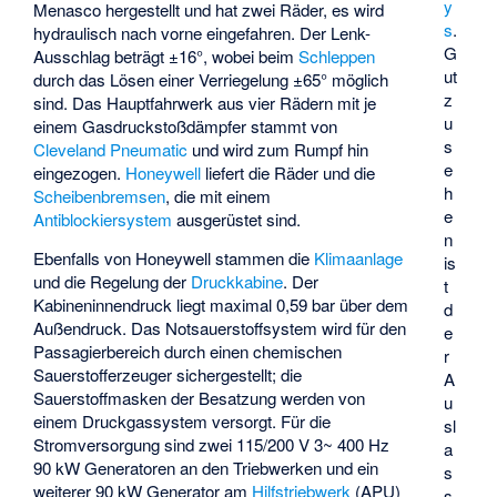
y
Menasco
hergestellt und hat zwei Räder, es wird
s
.
hydraulisch nach vorne eingefahren. Der Lenk-
G
Ausschlag beträgt ±16°, wobei beim
Schleppen
ut
durch das Lösen einer Verriegelung ±65° möglich
z
sind. Das Hauptfahrwerk aus vier Rädern mit je
u
einem Gasdruckstoßdämpfer stammt von
s
Cleveland Pneumatic
und wird zum Rumpf hin
e
eingezogen.
Honeywell
liefert die Räder und die
h
Scheibenbremsen
, die mit einem
e
Antiblockiersystem
ausgerüstet sind.
n
Ebenfalls von Honeywell stammen die
Klimaanlage
is
und die Regelung der
Druckkabine
. Der
t
Kabineninnendruck liegt maximal 0,59 bar über dem
d
Außendruck. Das Notsauerstoffsystem wird für den
e
Passagierbereich durch einen chemischen
r
Sauerstofferzeuger sichergestellt; die
A
Sauerstoffmasken der Besatzung werden von
u
einem Druckgassystem versorgt. Für die
sl
Stromversorgung sind zwei 115/200 V 3~ 400 Hz
a
90 kW Generatoren an den Triebwerken und ein
s
weiterer 90 kW Generator am
Hilfstriebwerk
(APU)
s