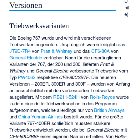
C
Versionen
hil
e)
Triebwerksvarianten
Die Boeing 767 wurde und wird mit verschiedenen
Triebwerken angeboten. Ursprünglich waren lediglich das
JT9D-7R4
von
Pratt & Whitney
und das
CF6-80A
von
General Electric
verfügbar. Noch für die ursprünglichen
Varianten der 767, der 200 und 300, lieferten
Pratt &
Whitney
und
General Electric
verbesserte Triebwerke vom
Typ
PW4062
respektive
CF6-80C2B7F
. Die neueren
Versionen – 200ER, 300ER und 300F – wurden von Anfang
an ausschließlich mit den verbesserten Triebwerken
ausgeliefert. Mit dem
RB211-524H
von
Rolls-Royce
wurde
zudem eine dritte Triebwerksoption in das Programm
aufgenommen, welche allerdings nur von
British Airways
und
China Yunnan Airlines
bestellt wurde. Für die größte
Variante 767-400ER schließlich mussten stärkere
Triebwerke entwickelt werden, die bei
General Electric
mit
CF6-80C2B8F
einen eigenen Namen erhielten. Von
Rolls-