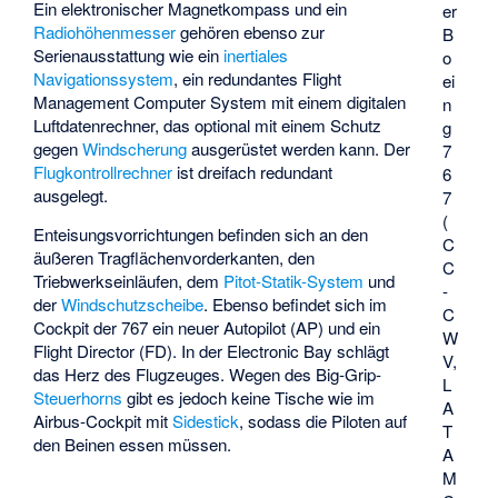
Ein elektronischer Magnetkompass und ein
er
Radiohöhenmesser
gehören ebenso zur
B
Serienausstattung wie ein
inertiales
o
Navigationssystem
, ein redundantes Flight
ei
Management Computer System mit einem digitalen
n
Luftdatenrechner, das optional mit einem Schutz
g
gegen
Windscherung
ausgerüstet werden kann. Der
7
Flugkontrollrechner
ist dreifach redundant
6
ausgelegt.
7
(
Enteisungsvorrichtungen befinden sich an den
C
äußeren Tragflächenvorderkanten, den
C
Triebwerkseinläufen, dem
Pitot-Statik-System
und
-
der
Windschutzscheibe
. Ebenso befindet sich im
C
Cockpit der 767 ein neuer Autopilot (AP) und ein
W
Flight Director (FD). In der Electronic Bay schlägt
V,
das Herz des Flugzeuges. Wegen des Big-Grip-
L
Steuerhorns
gibt es jedoch keine Tische wie im
A
Airbus-Cockpit mit
Sidestick
, sodass die Piloten auf
T
den Beinen essen müssen.
A
M