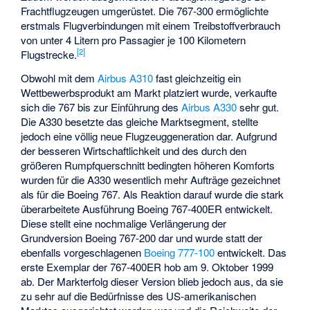
Frachtflugzeugen umgerüstet. Die 767-300 ermöglichte
erstmals Flugverbindungen mit einem Treibstoffverbrauch
von unter 4 Litern pro Passagier je 100 Kilometern
[
2
]
Flugstrecke.
Obwohl mit dem
Airbus A310
fast gleichzeitig ein
Wettbewerbsprodukt am Markt platziert wurde, verkaufte
sich die 767 bis zur Einführung des
Airbus A330
sehr gut.
Die A330 besetzte das gleiche Marktsegment, stellte
jedoch eine völlig neue Flugzeuggeneration dar. Aufgrund
der besseren Wirtschaftlichkeit und des durch den
größeren Rumpfquerschnitt bedingten höheren Komforts
wurden für die A330 wesentlich mehr Aufträge gezeichnet
als für die Boeing 767. Als Reaktion darauf wurde die stark
überarbeitete Ausführung Boeing 767-400ER entwickelt.
Diese stellt eine nochmalige Verlängerung der
Grundversion Boeing 767-200 dar und wurde statt der
ebenfalls vorgeschlagenen
Boeing 777-100
entwickelt. Das
erste Exemplar der 767-400ER hob am 9. Oktober 1999
ab. Der Markterfolg dieser Version blieb jedoch aus, da sie
zu sehr auf die Bedürfnisse des US-amerikanischen