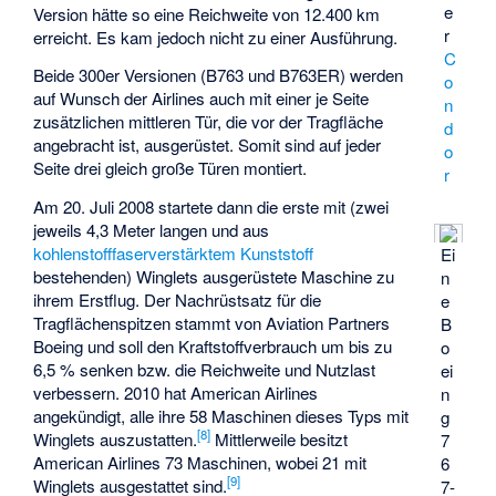
e
Version hätte so eine Reichweite von 12.400 km
r
erreicht. Es kam jedoch nicht zu einer Ausführung.
C
Beide 300er Versionen (B763 und B763ER) werden
o
auf Wunsch der Airlines auch mit einer je Seite
n
zusätzlichen mittleren Tür, die vor der Tragfläche
d
angebracht ist, ausgerüstet. Somit sind auf jeder
o
Seite drei gleich große Türen montiert.
r
Am 20. Juli 2008 startete dann die erste mit (zwei
jeweils 4,3 Meter langen und aus
kohlenstofffaserverstärktem Kunststoff
Ei
bestehenden) Winglets ausgerüstete Maschine zu
n
ihrem Erstflug. Der Nachrüstsatz für die
e
Tragflächenspitzen stammt von Aviation Partners
B
Boeing und soll den Kraftstoffverbrauch um bis zu
o
6,5 % senken bzw. die Reichweite und Nutzlast
ei
verbessern. 2010 hat American Airlines
n
angekündigt, alle ihre 58 Maschinen dieses Typs mit
g
[
8
]
Winglets auszustatten.
Mittlerweile besitzt
7
American Airlines 73 Maschinen, wobei 21 mit
6
[
9
]
Winglets ausgestattet sind.
7-