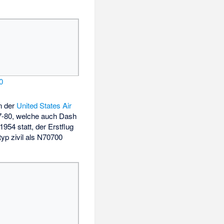
0
n der
United States Air
7-80, welche auch Dash
954 statt, der Erstflug
typ zivil als N70700