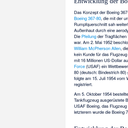
Entwicklung der Bo
Das Konzept der Boeing 367-4
Boeing 367-80
, die mit der 
Rumpfquerschnitt sah weiterh
Außenhaut durch eine aerody
Die
Pfeilung
der Tragflächen 
war. Am 2. Mai 1952 beschlo
William McPherson Allen
, d
kein Kunde für das Flugzeug i
mit 16 Millionen US-Dollar
Force
(USAF) ein Wettbewerb
80 (deutsch: Bindestrich 80
folgte am 15. Juli 1954 vom
registriert.
Am 5. Oktober 1954 bestellt
Tankflugzeug ausgerüstete Bo
USAF Boeing, das Flugzeug a
letzterem wurde die Boeing 7