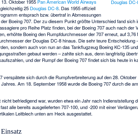
am 13. Oktober 1955
Pan American World Airways
Douglas DC-
gleichzeitig 25
Douglas DC-8
. Das 1955 offiziell
rogramm entsprach bzw. übertraf in Abmessungen
e der Boeing 707. Der zu diesem Punkt größte Unterschied fand sich
assagiere pro Reihe Platz finden, bei der Boeing 707 auch nach der Ve
en, erhöhte Boeing den Rumpfdurchmesser der 707 erneut, auf 3,76 M
rchmesser der Douglas DC-8 hinaus. Die sehr teure Entscheidung –
den, sondern auch von nun an das Tankflugzeug Boeing KC-135 und 
ungsstraßen gebaut werden – zahlte sich aus, denn langfristig übert
kaufszahlen, und der Rumpf der Boeing 707 findet sich bis heute in
7 verspätete sich durch die Rumpfverbreiterung auf den 28. Oktober 1
Jahres. Am 18. September 1958 wurde die Boeing 707 durch die am
.
t nicht befriedigend war, wurden etwa ein Jahr nach Indienststellung 
ast alle bereits ausgelieferten 707-100, und -200 mit einer Verlänge
tikalen Leitblech unten am Heck ausgestattet.
 Einsatz