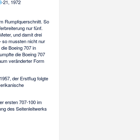
8
-21, 1972
 im Rumpfquerschnitt. So
rbreiterung nur fünf.
eter, und damit drei
 so mussten nicht nur
die Boeing 707 in
rumpfte die Boeing 707
 kaum veränderter Form
957, der Erstflug folgte
erikanische
der ersten 707-100 im
rung des Seitenleitwerks