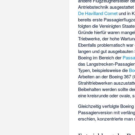
andere Flugzeughersteller d
Antriebstechnik ausgestattet
De Havilland Comet
und in K
bereits erste Passagierflugz
folgten die Vereinigten Staa
Gründe hierfür waren mangel
Triebwerke, der hohe Wartu
Ebenfalls problematisch war
langen und gut ausgebauten 
Boeing im Bereich der
Passag
das Langstrecken-Passagie
Typen, beispielsweise die
Bo
Arbeiten an der
Boeing 367
(
Strahltriebwerken auszustat
Beibehalten werden sollte d
eine kreisrunde oder ovale, s
Gleichzeitig verfolgte Boei
Passagierversion mit verlän
erschien, konzentrierte man 