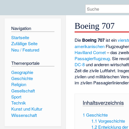
Boeing 707
Navigation
Startseite
Die
Boeing 707
ist ein
vierst
Zufällige Seite
amerikanischen
Flugzeugher
Neu / Featured
Havilland Comet
– das zweit
Passagierflugzeug
. Sie rev
Themenportale
DC-8
und anderen wirtschaftl
Zeit die zivile Luftfahrt. I
Geographie
zivilen und militärischen Ver
Geschichte
im zivilen Passagierliniendien
Religion
Gesellschaft
Sport
Inhaltsverzeichnis
Technik
Kunst und Kultur
1
Geschichte
Wissenschaft
1.1
Vorgeschichte
1.2
Entwicklung der