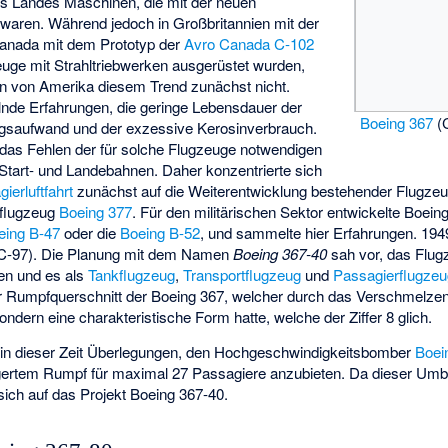
es Landes Maschinen, die mit der neuen
 waren. Während jedoch in Großbritannien mit der
anada mit dem Prototyp der
Avro Canada C-102
euge mit Strahltriebwerken ausgerüstet wurden,
ten von Amerika diesem Trend zunächst nicht.
nde Erfahrungen, die geringe Lebensdauer der
Boeing 367
(
ngsaufwand und der exzessive Kerosinverbrauch.
 das Fehlen der für solche Flugzeuge notwendigen
Start- und Landebahnen. Daher konzentrierte sich
ierluftfahrt
zunächst auf die Weiterentwicklung bestehender Flugzeu
rflugzeug
Boeing 377
. Für den militärischen Sektor entwickelte Boeing
eing B-47
oder die
Boeing B-52
, und sammelte hier Erfahrungen. 194
C-97). Die Planung mit dem Namen
Boeing 367-40
sah vor, das Flug
ten und es als
Tankflugzeug
,
Transportflugzeug
und
Passagierflugze
er Rumpfquerschnitt der Boeing 367, welcher durch das Verschmelze
ondern eine charakteristische Form hatte, welche der Ziffer 8 glich.
ng in dieser Zeit Überlegungen, den Hochgeschwindigkeitsbomber
Boei
gertem Rumpf für maximal 27 Passagiere anzubieten. Da dieser Umba
sich auf das Projekt Boeing 367-40.