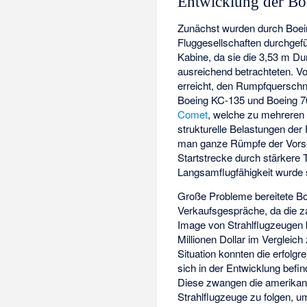
Entwicklung der Bo
Zunächst wurden durch Boei
Fluggesellschaften durchgefüh
Kabine, da sie die 3,53 m D
ausreichend betrachteten. V
erreicht, den Rumpfquerschn
Boeing KC-135 und Boeing 70
Comet
, welche zu mehreren 
strukturelle Belastungen der
man ganze Rümpfe der Vorse
Startstrecke durch stärkere
Langsamflugfähigkeit wurde 
Große Probleme bereitete Bo
Verkaufsgespräche, da die z
Image von Strahlflugzeugen 
Millionen Dollar im Vergleic
Situation konnten die erfolgr
sich in der Entwicklung bef
Diese zwangen die amerikan
Strahlflugzeuge zu folgen, u