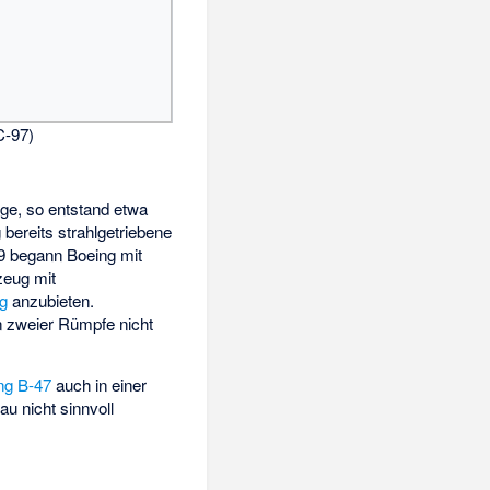
C-97)
ge, so entstand etwa
 bereits strahlgetriebene
9 begann Boeing mit
zeug mit
ug
anzubieten.
n zweier Rümpfe nicht
ng B-47
auch in einer
u nicht sinnvoll