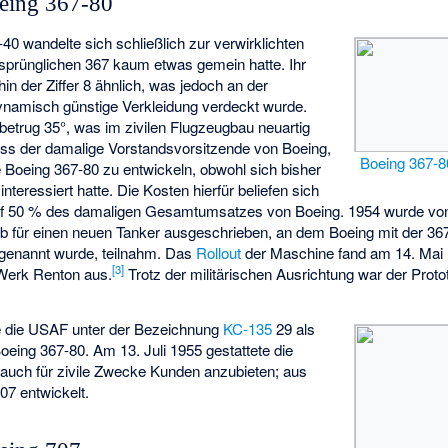
eing 367-80
0 wandelte sich schließlich zur verwirklichten
ursprünglichen 367 kaum etwas gemein hatte. Ihr
in der Ziffer 8 ähnlich, was jedoch an der
namisch günstige Verkleidung verdeckt wurde.
betrug 35°, was im zivilen Flugzeugbau neuartig
ss der damalige Vorstandsvorsitzende von Boeing,
Boeing 367-8
ie Boeing 367-80 zu entwickeln, obwohl sich bisher
nteressiert hatte. Die Kosten hierfür beliefen sich
 auf 50 % des damaligen Gesamtumsatzes von Boeing. 1954 wurde vo
 für einen neuen Tanker ausgeschrieben, an dem Boeing mit der 36
) genannt wurde, teilnahm. Das
Rollout
der Maschine fand am 14. Mai 1
[
3
]
Werk Renton
aus.
Trotz der militärischen Ausrichtung war der Proto
e die USAF unter der Bezeichnung
KC-135
29 als
eing 367-80. Am 13. Juli 1955 gestattete die
uch für zivile Zwecke Kunden anzubieten; aus
07 entwickelt.