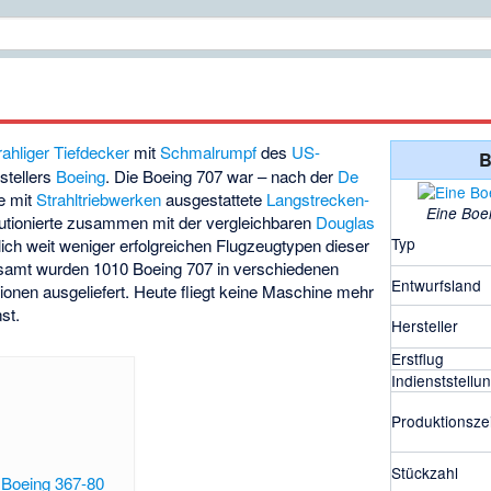
rahliger
Tiefdecker
mit
Schmalrumpf
des
US-
B
stellers
Boeing
. Die Boeing 707 war – nach der
De
e mit
Strahltriebwerken
ausgestattete
Langstrecken-
Eine Boe
olutionierte zusammen mit der vergleichbaren
Douglas
Typ
ich weit weniger erfolgreichen Flugzeugtypen dieser
nsgesamt wurden 1010 Boeing 707 in verschiedenen
Entwurfsland
sionen ausgeliefert. Heute fliegt keine Maschine mehr
st.
Hersteller
Erstflug
Indienststellu
Produktionszei
Stückzahl
 Boeing 367-80