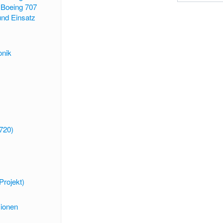
 Boeing 707
und Einsatz
onik
720)
Projekt)
sionen