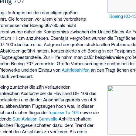
eing 707
ng Umfragen bei den damaligen großen
Boeing KC-1
rt. Sie forderten vor allem eine verbreiterte
urchmesser der Boeing 367-80 als nicht
orerst wurde daher ein Kompromiss zwischen der United States Air 
itt um 11 cm anzuheben. Ebenfalls vergrößert wurden die Tragflächen
7-100 identisch sind. Aufgrund der großen strukturellen Probleme d
Abstürzen geführt hatten, konzentrierte sich Boeing in der Testphas
 Flugzeugbestandteile. Zur Hilfe nahm man dafür beispielsweise groß
rien-Boeing-707 versenkte. Große Verbesserungen konnten bei der
 Triebwerke und den Einbau von
Auftriebshilfen
an den Tragflächen err
stark verbessert.
eing zunächst die zäh verlaufenden
ahlreichen Abstürze der de Havilland DH 106 das
belasteten und da der Anschaffungspreis von 4,5
h zu altbewährten Flugzeugen hoch war. In dieser
eich und sicher fliegende
Tupolew Tu-104
sowie die
indende
Sud Aviation Caravelle
Abhilfe schaffen:
ischen Fluggesellschaften dazu, dem Trend der
m nicht den Anschluss zu verlieren. Als erste