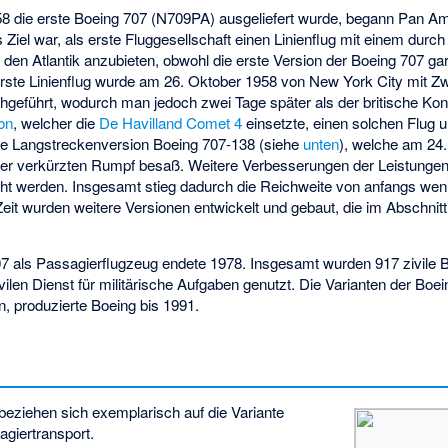
 die erste Boeing 707 (N709PA) ausgeliefert wurde, begann Pan Am
Ziel war, als erste Fluggesellschaft einen Linienflug mit einem durch
den Atlantik anzubieten, obwohl die erste Version der Boeing 707 gar 
erste Linienflug wurde am 26. Oktober 1958 von New York City mit Z
hgeführt, wodurch man jedoch zwei Tage später als der britische Ko
on
, welcher die
De Havilland Comet 4
einsetzte, einen solchen Flug u
ie Langstreckenversion Boeing 707-138 (siehe
unten
), welche am 24.
ter verkürzten Rumpf besaß. Weitere Verbesserungen der Leistunge
icht werden. Insgesamt stieg dadurch die Reichweite von anfangs wen
Zeit wurden weitere Versionen entwickelt und gebaut, die im Abschnit
7 als Passagierflugzeug endete 1978. Insgesamt wurden 917 zivile B
len Dienst für militärische Aufgaben genutzt. Die Varianten der Boeing
n, produzierte Boeing bis 1991.
eziehen sich exemplarisch auf die Variante
agiertransport.