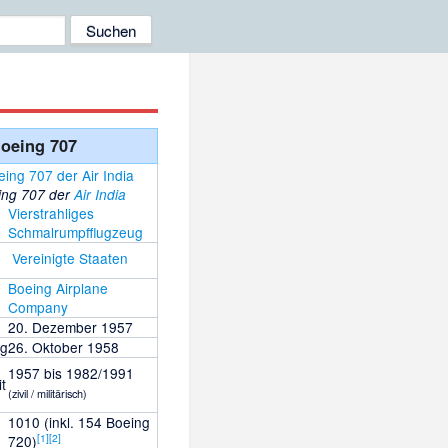
oeing 707
ing 707 der
Air India
Vierstrahliges
Schmalrumpfflugzeug
Vereinigte Staaten
Boeing Airplane
Company
20. Dezember 1957
ng
26. Oktober 1958
1957 bis 1982/1991
t
(zivil / militärisch)
1010 (inkl. 154 Boeing
[
1
]
[
2
]
720)