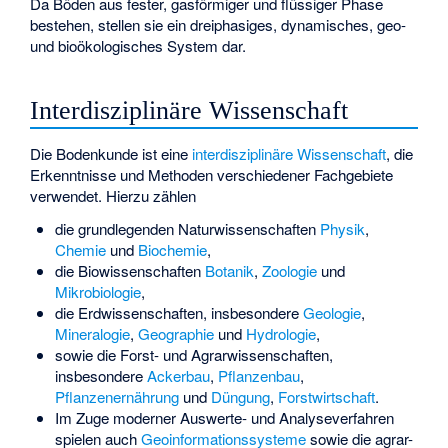
Da Böden aus fester, gasförmiger und flüssiger Phase
bestehen, stellen sie ein dreiphasiges, dynamisches, geo-
und bioökologisches System dar.
Interdisziplinäre Wissenschaft
Die Bodenkunde ist eine
interdisziplinäre Wissenschaft
, die
Erkenntnisse und Methoden verschiedener Fachgebiete
verwendet. Hierzu zählen
die grundlegenden Naturwissenschaften
Physik
,
Chemie
und
Biochemie
,
die Biowissenschaften
Botanik
,
Zoologie
und
Mikrobiologie
,
die Erdwissenschaften, insbesondere
Geologie
,
Mineralogie
,
Geographie
und
Hydrologie
,
sowie die Forst- und Agrarwissenschaften,
insbesondere
Ackerbau
,
Pflanzenbau
,
Pflanzenernährung
und
Düngung
,
Forstwirtschaft
.
Im Zuge moderner Auswerte- und Analyseverfahren
spielen auch
Geoinformationssysteme
sowie die agrar-