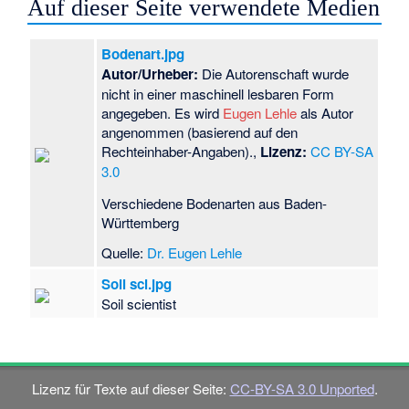
Auf dieser Seite verwendete Medien
Bodenart.jpg
Autor/Urheber:
Die Autorenschaft wurde
nicht in einer maschinell lesbaren Form
angegeben. Es wird
Eugen Lehle
als Autor
angenommen (basierend auf den
Rechteinhaber-Angaben).,
Lizenz:
CC BY-SA
3.0
Verschiedene Bodenarten aus Baden-
Württemberg
Quelle:
Dr. Eugen Lehle
Soil sci.jpg
Soil scientist
Lizenz für Texte auf dieser Seite:
CC-BY-SA 3.0 Unported
.