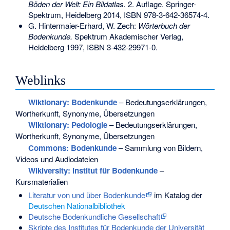
Böden der Welt: Ein Bildatlas.
2. Auflage. Springer-
Spektrum, Heidelberg 2014,
ISBN 978-3-642-36574-4
.
G. Hintermaier-Erhard, W. Zech:
Wörterbuch der
Bodenkunde.
Spektrum Akademischer Verlag,
Heidelberg 1997,
ISBN 3-432-29971-0
.
Weblinks
Wiktionary: Bodenkunde
– Bedeutungserklärungen,
Wortherkunft, Synonyme, Übersetzungen
Wiktionary: Pedologie
– Bedeutungserklärungen,
Wortherkunft, Synonyme, Übersetzungen
Commons
: Bodenkunde
– Sammlung von Bildern,
Videos und Audiodateien
Wikiversity: Institut für Bodenkunde
–
Kursmaterialien
Literatur von und über Bodenkunde
im Katalog der
Deutschen Nationalbibliothek
Deutsche Bodenkundliche Gesellschaft
Skripte des Institutes für Bodenkunde der Universität