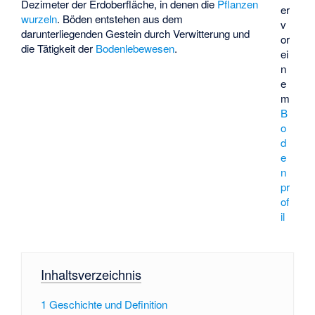
Dezimeter der Erdoberfläche, in denen die
Pflanzen
er
wurzeln
. Böden entstehen aus dem
v
darunterliegenden Gestein durch Verwitterung und
or
die Tätigkeit der
Bodenlebewesen
.
ei
n
e
m
B
o
d
e
n
pr
of
il
Inhaltsverzeichnis
1
Geschichte und Definition