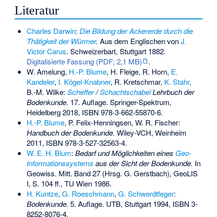
Literatur
Charles Darwin
:
Die Bildung der Ackererde durch die
Thätigkeit der Würmer
.
Aus dem Englischen von
J.
Victor Carus
. Schweizerbart, Stuttgart 1882.
Digitalisierte Fassung (PDF; 2,1 MB)
.
W. Amelung,
H.-P. Blume
, H. Fleige, R. Horn,
E.
Kandeler
,
I. Kögel-Knabner
, R. Kretschmar,
K. Stahr
,
B.-M. Wilke:
Scheffer
/
Schachtschabel
Lehrbuch der
Bodenkunde.
17. Auflage. Springer-Spektrum,
Heidelberg 2018,
ISBN 978-3-662-55870-6
.
H.-P. Blume
, P. Felix-Henningsen, W. R. Fischer:
Handbuch der Bodenkunde.
Wiley-VCH, Weinheim
2011,
ISBN 978-3-527-32563-4
.
W. E. H. Blum
:
Bedarf und Möglichkeiten eines
Geo-
Informationssystems
aus der Sicht der Bodenkunde.
In
Geowiss. Mitt. Band 27 (Hrsg. G. Gerstbach), GeoLIS
I, S. 104 ff., TU Wien 1986.
H. Kuntze
,
G. Roeschmann
,
G. Schwerdtfeger
:
Bodenkunde.
5. Auflage. UTB, Stuttgart 1994,
ISBN 3-
8252-8076-4
.