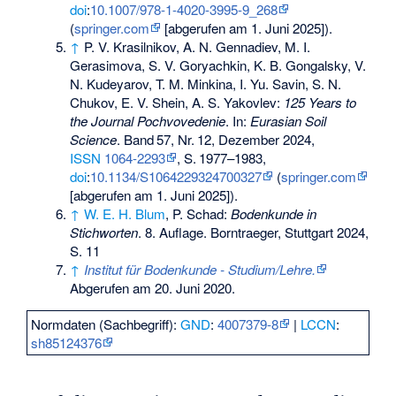
doi
:
10.1007/978-1-4020-3995-9_268
(
springer.com
[abgerufen am 1. Juni 2025]).
↑
P. V. Krasilnikov, A. N. Gennadiev, M. I.
Gerasimova, S. V. Goryachkin, K. B. Gongalsky, V.
N. Kudeyarov, T. M. Minkina, I. Yu. Savin, S. N.
Chukov, E. V. Shein, A. S. Yakovlev:
125 Years to
the Journal Pochvovedenie
. In:
Eurasian Soil
Science
.
Band
57
,
Nr.
12
, Dezember 2024,
ISSN
1064-2293
,
S.
1977–1983
,
doi
:
10.1134/S1064229324700327
(
springer.com
[abgerufen am 1. Juni 2025]).
↑
W. E. H. Blum
, P. Schad:
Bodenkunde in
Stichworten
. 8. Auflage. Borntraeger, Stuttgart 2024,
S. 11
↑
Institut für Bodenkunde - Studium/Lehre.
Abgerufen am 20. Juni 2020
.
Normdaten (Sachbegriff):
GND
:
4007379-8
|
LCCN
:
sh85124376