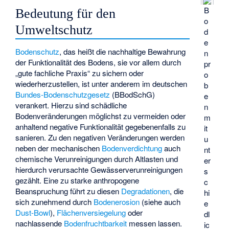
B
Bedeutung für den
o
Umweltschutz
d
e
Bodenschutz
, das heißt die nachhaltige Bewahrung
n
der Funktionalität des Bodens, sie vor allem durch
pr
„gute fachliche Praxis“ zu sichern oder
o
wiederherzustellen, ist unter anderem im deutschen
b
Bundes-Bodenschutzgesetz
(BBodSchG)
e
verankert. Hierzu sind schädliche
n
Bodenveränderungen möglichst zu vermeiden oder
m
anhaltend negative Funktionalität gegebenenfalls zu
it
sanieren. Zu den negativen Veränderungen werden
u
neben der mechanischen
Bodenverdichtung
auch
nt
chemische Verunreinigungen durch Altlasten und
er
hierdurch verursachte Gewässerverunreinigungen
s
gezählt. Eine zu starke anthropogene
c
Beanspruchung führt zu diesen
Degradationen
, die
hi
sich zunehmend durch
Bodenerosion
(siehe auch
e
Dust-Bowl
),
Flächenversiegelung
oder
dl
nachlassende
Bodenfruchtbarkeit
messen lassen.
ic