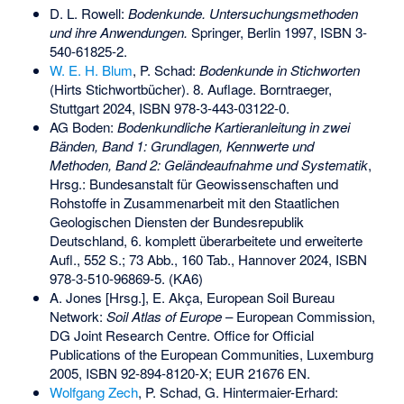
D. L. Rowell:
Bodenkunde. Untersuchungsmethoden
und ihre Anwendungen.
Springer, Berlin 1997,
ISBN 3-
540-61825-2
.
W. E. H. Blum
, P. Schad:
Bodenkunde in Stichworten
(Hirts Stichwortbücher). 8. Auflage. Borntraeger,
Stuttgart 2024,
ISBN 978-3-443-03122-0
.
AG Boden:
Bodenkundliche Kartieranleitung in zwei
Bänden, Band 1: Grundlagen, Kennwerte und
Methoden, Band 2: Geländeaufnahme und Systematik
,
Hrsg.: Bundesanstalt für Geowissenschaften und
Rohstoffe in Zusammenarbeit mit den Staatlichen
Geologischen Diensten der Bundesrepublik
Deutschland, 6. komplett überarbeitete und erweiterte
Aufl., 552 S.; 73 Abb., 160 Tab., Hannover 2024,
ISBN
978-3-510-96869-5
. (KA6)
A. Jones [Hrsg.], E. Akça, European Soil Bureau
Network:
Soil Atlas of Europe
– European Commission,
DG Joint Research Centre. Office for Official
Publications of the European Communities, Luxemburg
2005,
ISBN 92-894-8120-X
; EUR 21676 EN.
Wolfgang Zech
, P. Schad, G. Hintermaier-Erhard: