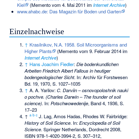
Kiel
(
Memento
vom 4. Mai 2011 im
Internet Archive
)
www.ahabc.de: Das Magazin für Boden und Garten
Einzelnachweise
↑
Krasilnikov, N.A. 1958. Soil Microorganisms and
Higher Plants
(
Memento
vom 9. Februar 2014 im
Internet Archive
)
↑
Hans Joachim Fiedler
:
Die bodenkundlichen
Arbeiten Friedrich Albert Fallous in heutiger
bodengeologischer Sicht
. In: Archiv für Forstwesen
Bd. 19, 1970, S. 1027–1035
↑
A. A. Yarilov:
C. Darviin – osnovopoloshnik nauki
o pochve.
(Charles Darwin – The founder of soil
science).
In:
Potschwowedenije
, Band 4, 1936, S.
17–23
a
b
c
↑
J. Lag, Amos Hadas, Rhodes W. Fairbridge:
History of Soil Science
. In:
Encyclopedia of Soil
Science
. Springer Netherlands, Dordrecht 2008,
ISBN 978-1-4020-3994-2
,
S.
307–312
,