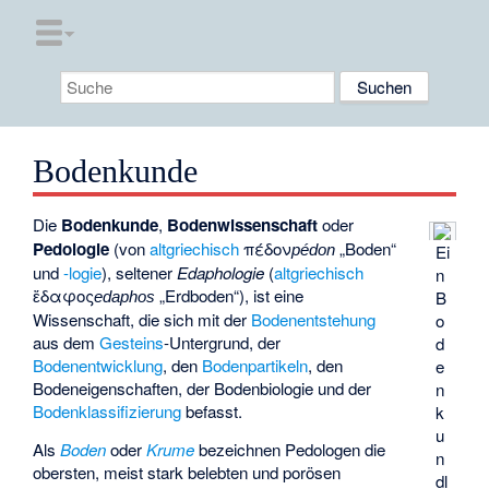
Bodenkunde
Die
Bodenkunde
,
Bodenwissenschaft
oder
Pedologie
(von
altgriechisch
πέδον
„Boden“
Ei
pédon
und
-logie
), seltener
Edaphologie
(
altgriechisch
n
ἔδαφος
„Erdboden“), ist eine
B
edaphos
Wissenschaft, die sich mit der
Bodenentstehung
o
aus dem
Gesteins
-Untergrund, der
d
Bodenentwicklung
, den
Bodenpartikeln
, den
e
Bodeneigenschaften, der Bodenbiologie und der
n
Bodenklassifizierung
befasst.
k
u
Als
Boden
oder
Krume
bezeichnen Pedologen die
n
obersten, meist stark belebten und porösen
dl