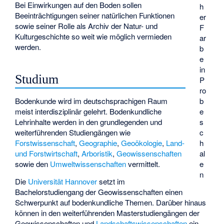
Bei Einwirkungen auf den Boden sollen
h
Beeinträchtigungen seiner natürlichen Funktionen
er
sowie seiner Rolle als Archiv der Natur- und
F
Kulturgeschichte so weit wie möglich vermieden
ar
werden.
b
e
in
Studium
P
ro
b
Bodenkunde wird im deutschsprachigen Raum
e
meist interdisziplinär gelehrt. Bodenkundliche
s
Lehrinhalte werden in den grundlegenden und
c
weiterführenden Studiengängen wie
h
Forstwissenschaft
,
Geographie
,
Geoökologie
,
Land-
al
und Forstwirtschaft
,
Arboristik
,
Geowissenschaften
e
sowie den
Umweltwissenschaften
vermittelt.
n
Die
Universität Hannover
setzt im
Bachelorstudiengang der Geowissenschaften einen
Schwerpunkt auf bodenkundliche Themen. Darüber hinaus
können in den weiterführenden Masterstudiengängen der
Geowissenschaften und
Landschaftswissenschaften
ein