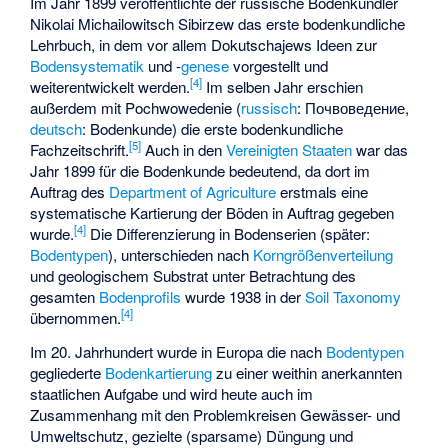
Im Jahr 1899 veröffentlichte der russische Bodenkundler
Nikolai Michailowitsch Sibirzew
das erste bodenkundliche
Lehrbuch, in dem vor allem Dokutschajews Ideen zur
Bodensystematik
und -
genese
vorgestellt und
[
4
]
weiterentwickelt werden.
Im selben Jahr erschien
außerdem mit Pochwowedenie (
russisch
: Почвоведение,
deutsch
: Bodenkunde) die erste bodenkundliche
[
5
]
Fachzeitschrift.
Auch in den
Vereinigten Staaten
war das
Jahr 1899 für die Bodenkunde bedeutend, da dort im
Auftrag des
Department of Agriculture
erstmals eine
systematische Kartierung der Böden in Auftrag gegeben
[
4
]
wurde.
Die Differenzierung in Bodenserien (später:
Bodentypen
), unterschieden nach
Korngrößenverteilung
und geologischem Substrat unter Betrachtung des
gesamten
Bodenprofils
wurde 1938 in der
Soil Taxonomy
[
4
]
übernommen.
Im 20. Jahrhundert wurde in Europa die nach
Bodentypen
gegliederte
Bodenkartierung
zu einer weithin anerkannten
staatlichen Aufgabe und wird heute auch im
Zusammenhang mit den Problemkreisen Gewässer- und
Umweltschutz, gezielte (sparsame) Düngung und