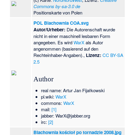
Commons by-sa-3.0 de
Positionskarte von Polen
POL Blachownia COA.svg
Autor/Urheber:
Die Autorenschaft wurde
nicht in einer maschinell lesbaren Form
angegeben. Es wird
WarX
als Autor
angenommen (basierend auf den
Rechteinhaber-Angaben).,
Lizenz:
CC BY-SA
2.5
Author
real name: Artur Jan Fijałkowski
pl.wiki:
WarX
commons:
WarX
mail:
[1]
jabber: WarX@jabber.org
irc:
[2]
Blachownia kościoł po tornadzie 2008.jpg