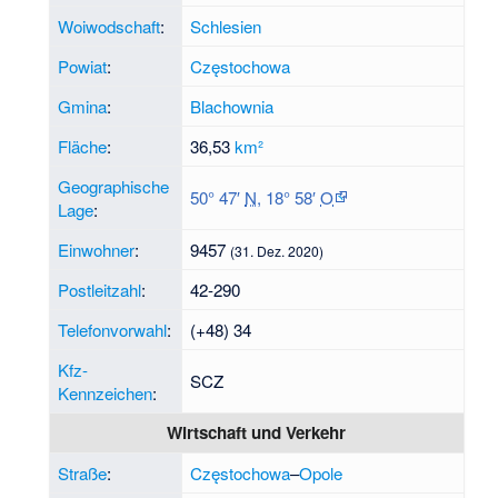
Woiwodschaft
:
Schlesien
Powiat
:
Częstochowa
Gmina
:
Blachownia
Fläche
:
36,53
km²
Geographische
50° 47′
N
,
18° 58′
O
Lage
:
Einwohner
:
9457
(31. Dez. 2020)
Postleitzahl
:
42-290
Telefonvorwahl
:
(+48) 34
Kfz-
SCZ
Kennzeichen
:
Wirtschaft und Verkehr
Straße
:
Częstochowa
–
Opole