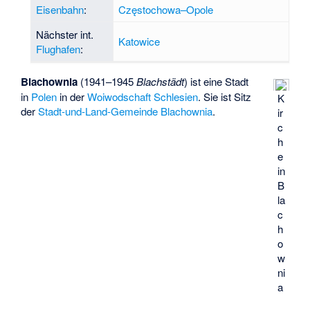
Eisenbahn
:
Częstochowa–Opole
Nächster int.
Katowice
Flughafen
:
Blachownia
(1941–1945
Blachstädt
) ist eine Stadt
in
Polen
in der
Woiwodschaft Schlesien
. Sie ist Sitz
K
der
Stadt-und-Land-Gemeinde Blachownia
.
ir
c
h
e
in
B
la
c
h
o
w
ni
a