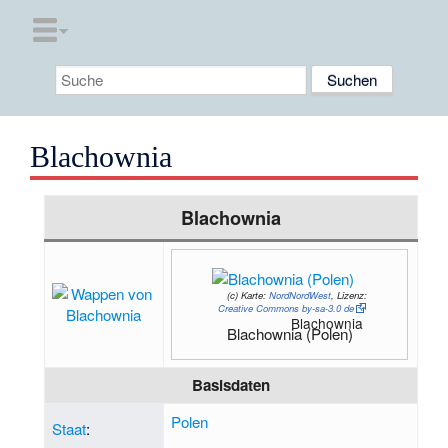
Blachownia
Blachownia
(c)
Karte:
NordNordWest
, Lizenz:
Creative Commons by-sa-3.0 de
Blachownia
Blachownia (Polen)
Basisdaten
Polen
Staat
: