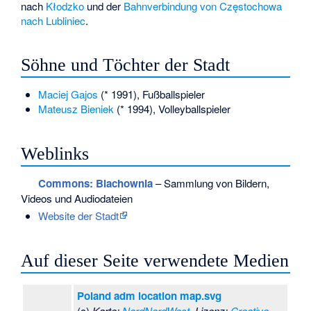
nach
Kłodzko
und der
Bahnverbindung von Częstochowa
nach Lubliniec
.
Söhne und Töchter der Stadt
Maciej Gajos
(* 1991), Fußballspieler
Mateusz Bieniek
(* 1994), Volleyballspieler
Weblinks
Commons
: Blachownia
– Sammlung von Bildern,
Videos und Audiodateien
Website der Stadt
Auf dieser Seite verwendete Medien
Poland adm location map.svg
(c)
Karte:
NordNordWest
, Lizenz:
Creative