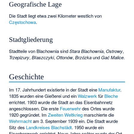
Geografische Lage
Die Stadt liegt etwa zwei Kilometer westlich von
Częstochowa
.
Stadtgliederung
Stadtteile von Blachownia sind
Stara Blachownia
,
Ostrowy
,
Trzepizury
,
Błaszczyki
,
Ottonów
,
Brzózka
und
Gać Malice
.
Geschichte
Im 17. Jahrhundert existierte in der Stadt eine
Manufaktur
.
1835 wurden eine Gießerei und ein
Walzwerk
für
Bleche
errichtet. 1903 wurde die Stadt an das Eisenbahnnetz
angeschlossen. Die erste
Feuerwehr
des Ortes wurde
1920 gegründet. Im
Zweiten Weltkrieg
marschierte die
Wehrmacht
am 3. September 1939 ein. Die Stadt wurde
Sitz des
Landkreises Blachstädt
. 1950 wurde ein
Eisenbergwerk errichtet. Neun Jahre später wurde der Ort