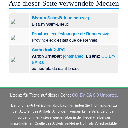
Auf dieser Seite verwendete Medien
Bistum Saint-Brieuc neu.svg
Bistum Saint-Brieuc
Province ecclésiastique de Rennes.svg
Province ecclésiastique de Rennes
Cathedrale2.JPG
Autor/Urheber:
jonathaneo
,
Lizenz:
CC BY-
SA 3.0
cathédrale de saint-brieuc
Lizenz für Texte auf dieser Seite:
CC-BY-SA 3.0 Unported
.
Der original-Artikel ist
hier
abrufbar.
Hier
finden Sie Informationen zu
den Autoren des Artikels. An Bildern wurden keine Veränderungen
vorgenommen - diese werden aber in der Regel wie bei der
ursprünglichen Quelle des Artikels verkleinert, d.h. als Vorschaubilder