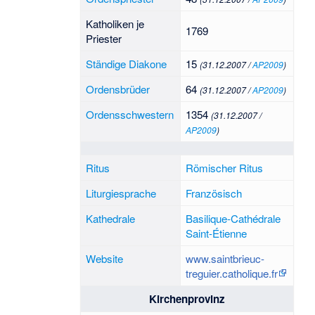
Katholiken je
1769
Priester
Ständige Diakone
15
(31.12.2007 /
AP2009
)
Ordensbrüder
64
(31.12.2007 /
AP2009
)
Ordensschwestern
1354
(31.12.2007 /
AP2009
)
Ritus
Römischer Ritus
Liturgiesprache
Französisch
Kathedrale
Basilique-Cathédrale
Saint-Étienne
Website
www.saintbrieuc-
treguier.catholique.fr
Kirchenprovinz