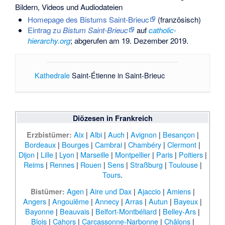
Bildern, Videos und Audiodateien
Homepage des Bistums Saint-Brieuc
(französisch)
Eintrag zu
Bistum Saint-Brieuc
auf
catholic-
hierarchy.org
; abgerufen am 19. Dezember 2019.
Kathedrale
Saint-Étienne in Saint-Brieuc
Diözesen in Frankreich
Aix
|
Albi
|
Auch
|
Avignon
|
Besançon
|
Erzbistümer:
Bordeaux
|
Bourges
|
Cambrai
|
Chambéry
|
Clermont
|
Dijon
|
Lille
|
Lyon
|
Marseille
|
Montpellier
|
Paris
|
Poitiers
|
Reims
|
Rennes
|
Rouen
|
Sens
|
Straßburg
|
Toulouse
|
Tours
.
Agen
|
Aire und Dax
|
Ajaccio
|
Amiens
|
Bistümer:
Angers
|
Angoulême
|
Annecy
|
Arras
|
Autun
|
Bayeux
|
Bayonne
|
Beauvais
|
Belfort-Montbéliard
|
Belley-Ars
|
Blois
|
Cahors
|
Carcassonne-Narbonne
|
Châlons
|