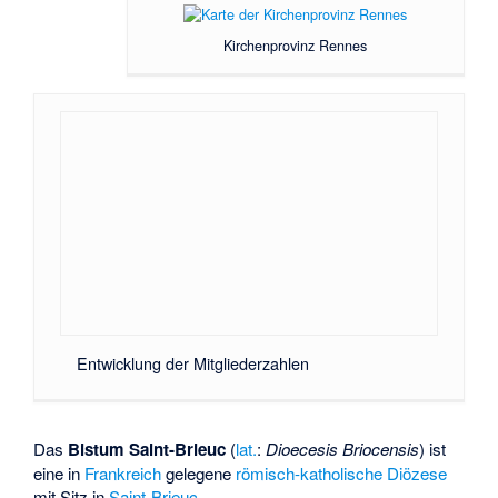
Kirchenprovinz Rennes
Entwicklung der Mitgliederzahlen
Das
Bistum Saint-Brieuc
(
lat.
:
Dioecesis Briocensis
) ist
eine in
Frankreich
gelegene
römisch-katholische
Diözese
mit Sitz in
Saint-Brieuc
.