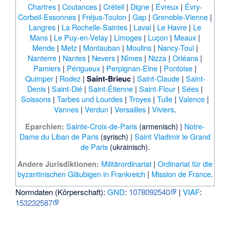
Chartres
|
Coutances
|
Créteil
|
Digne
|
Évreux
|
Évry-
Corbeil-Essonnes
|
Fréjus-Toulon
|
Gap
|
Grenoble-Vienne
|
Langres
|
La Rochelle-Saintes
|
Laval
|
Le Havre
|
Le
Mans
|
Le Puy-en-Velay
|
Limoges
|
Luçon
|
Meaux
|
Mende
|
Metz
|
Montauban
|
Moulins
|
Nancy-Toul
|
Nanterre
|
Nantes
|
Nevers
|
Nîmes
|
Nizza
|
Orléans
|
Pamiers
|
Périgueux
|
Perpignan-Elne
|
Pontoise
|
Quimper
|
Rodez
|
|
Saint-Claude
|
Saint-
Saint-Brieuc
Denis
|
Saint-Dié
|
Saint-Étienne
|
Saint-Flour
|
Sées
|
Soissons
|
Tarbes und Lourdes
|
Troyes
|
Tulle
|
Valence
|
Vannes
|
Verdun
|
Versailles
|
Viviers
.
Sainte-Croix-de-Paris
(armenisch) |
Notre-
Eparchien:
Dame du Liban de Paris
(syrisch) |
Saint Vladimir le Grand
de Paris
(ukrainisch).
Militärordinariat
|
Ordinariat für die
Andere Jurisdiktionen:
byzantinischen Gläubigen in Frankreich
|
Mission de France
.
Normdaten (Körperschaft):
GND
:
1078092540
|
VIAF
:
153232587