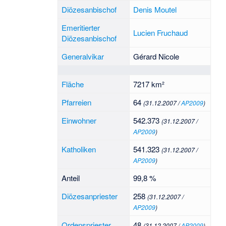
Diözesanbischof
Denis Moutel
Emeritierter
Lucien Fruchaud
Diözesanbischof
Generalvikar
Gérard Nicole
Fläche
7217 km²
Pfarreien
64
(31.12.2007 /
AP2009
)
Einwohner
542.373
(31.12.2007 /
AP2009
)
Katholiken
541.323
(31.12.2007 /
AP2009
)
Anteil
99,8 %
Diözesanpriester
258
(31.12.2007 /
AP2009
)
Ordenspriester
48
(31.12.2007 /
AP2009
)