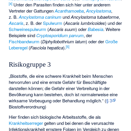
[
4
]
Unter den Parasiten finden sich hier unter anderem
Vertreter der Gattungen
Acanthamoeba
,
Ancylostoma
,
z. B.
Ancylostoma caninum
und
Ancylostoma tubaeforme
,
Ascaris
, z. B. der
Spulwurm
(
Ascaris lumbricoides
) und der
Schweinespulwurm
(
Ascaris suum
) oder
Babesia
. Weitere
Beispiele sind
Cryptosporidium parvum
, der
Fischbandwurm
(
Diphyllobothrium latum
) oder der
Große
[
5
]
Leberegel
(
Fasciola hepatica
).
Risikogruppe 3
„Biostoffe, die eine schwere Krankheit beim Menschen
hervorrufen und eine ernste Gefahr für Beschäftigte
darstellen können; die Gefahr einer Verbreitung in der
Bevölkerung kann bestehen, doch ist normalerweise eine
wirksame Vorbeugung oder Behandlung möglich.“ (
§ 3
Biostoffverordnung)
Hier finden sich biologische Arbeitsstoffe, die als
Krankheitserreger
gelten und bei denen die verursachte
Infektionskrankheit ernstere Folgen im Vergleich zu denen