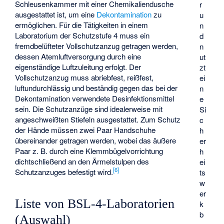
Schleusenkammer mit einer Chemikaliendusche
r
ausgestattet ist, um eine
Dekontamination
zu
u
ermöglichen. Für die Tätigkeiten in einem
n
Laboratorium der Schutzstufe 4 muss ein
d
fremdbelüfteter Vollschutzanzug getragen werden,
n
dessen Atemluftversorgung durch eine
ut
eigenständige Luftzuleitung erfolgt. Der
zt
Vollschutzanzug muss abriebfest, reißfest,
ei
luftundurchlässig und beständig gegen das bei der
n
Dekontamination verwendete Desinfektionsmittel
e
sein. Die Schutzanzüge sind idealerweise mit
Si
angeschweißten Stiefeln ausgestattet. Zum Schutz
c
der Hände müssen zwei Paar Handschuhe
h
übereinander getragen werden, wobei das äußere
er
Paar z. B. durch eine Klemmbügelvorrichtung
h
dichtschließend an den Ärmelstulpen des
ei
[
6
]
Schutzanzuges befestigt wird.
ts
w
er
Liste von BSL-4-Laboratorien
k
b
(Auswahl)