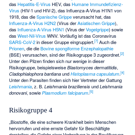
das
Hepatitis-E-Virus
HEV, das
Humane Immundefizienz-
Virus
(HIV-1 und HIV-2), das Influenza-A-Virus H1N1 von
1918, das die
Spanische Grippe
verursacht hat, das
Influenza-A-Virus H2N2
(Virus der
Asiatischen Grippe
),
das
Influenza-A-Virus H5N1
(Virus der
Vogelgrippe
) sowie
das
West-Nil-Virus
WNV. Vorläufig ist das Coronavirus
[
7
]
SARS-CoV-2
in dieser Gruppe eingruppiert.
Auch die
Prionen
, die die
Bovine spongiforme Enzephalopathie
[
2
]
(BSE) verursachen, sind der Risikogruppe 3 zugeordnet.
Unter den Pilzen finden sich nur wenige in dieser
Risikogruppe, beispielsweise
Blastomyces dermatitidis
,
[
4
]
Cladophialophora bantiana
und
Histoplasma capsulatum
.
Unter den Parasiten finden sich hier Vertreter der Gattung
Leishmania
, z. B.
Leishmania braziliensis
und
Leishmania
[
5
]
donovani
, sowie
Plasmodium falciparum
.
Risikogruppe 4
„Biostoffe, die eine schwere Krankheit beim Menschen
hervorrufen und eine ernste Gefahr für Beschäftigte
darstellen; die Gefahr einer Verbreitung in der Bevölkerung