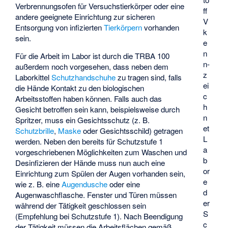
Verbrennungsofen für Versuchstierkörper oder eine
ff
andere geeignete Einrichtung zur sicheren
V
Entsorgung von infizierten
Tierkörpern
vorhanden
k
sein.
e
n
Für die Arbeit im Labor ist durch die TRBA 100
n­
außerdem noch vorgesehen, dass neben dem
z
Laborkittel
Schutzhandschuhe
zu tragen sind, falls
ei
die Hände Kontakt zu den biologischen
c
Arbeitsstoffen haben können. Falls auch das
h
Gesicht betroffen sein kann, beispielsweise durch
n
Spritzer, muss ein Gesichtsschutz (z. B.
et
Schutzbrille
,
Maske
oder Gesichtsschild) getragen
L
werden. Neben den bereits für Schutzstufe 1
a
vorgeschriebenen Möglichkeiten zum Waschen und
b
Desinfizieren der Hände muss nun auch eine
or
Einrichtung zum Spülen der Augen vorhanden sein,
e
wie z. B. eine
Augendusche
oder eine
d
Augenwaschflasche
. Fenster und Türen müssen
er
während der Tätigkeit geschlossen sein
S
(Empfehlung bei Schutzstufe 1). Nach Beendigung
c
der Tätigkeit müssen die Arbeitsflächen gemäß