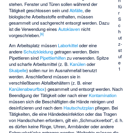
h
stehen. Fenster und Türen sollen während der
fü
Tätigkeit geschlossen sein und
Abfälle
, die
r
biologische Arbeitsstoffe enthalten, müssen
S
gesammelt und sachgerecht entsorgt werden. Dazu
c
ist die Verwendung eines
Autoklaven
nicht
h
[
6
]
vorgeschrieben.
ut
z­
Am Arbeitsplatz müssen
Laborkittel
oder eine
st
andere
Schutzkleidung
getragen werden. Beim
uf
Pipettieren sind
Pipettierhilfen
zu verwenden. Spitze
e
und scharfe Arbeitsmittel (z. B.
Kanülen
oder
1
Skalpelle
) sollen nur im Ausnahmefall benutzt
werden. Anschließend müssen sie in
verschließbaren Abfallbehältern (z. B. einer
Kanülenabwurfbox
) gesammelt und entsorgt werden. Nach
Beendigung der Tätigkeit oder nach einer
Kontamination
müssen sich die Beschäftigten die Hände reinigen und
desinfizieren und nach dem
Hautschutzplan
pflegen. Bei
Tätigkeiten, die eine Händedesinfektion oder das Tragen
von Handschuhen erfordern, gilt ein „Schmuckverbot“, d. h.
es dürfen keine Ringe, Uhren, Armbänder oder andere
Schmuckstücke getragen werden. Weiterhin müssen die