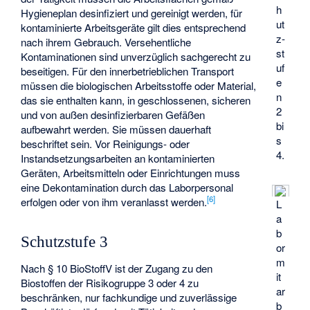
h
Hygieneplan desinfiziert und gereinigt werden, für
ut
kontaminierte Arbeitsgeräte gilt dies entsprechend
z­
nach ihrem Gebrauch. Versehentliche
st
Kontaminationen sind unverzüglich sachgerecht zu
uf
beseitigen. Für den innerbetrieblichen Transport
e
müssen die biologischen Arbeitsstoffe oder Material,
n
das sie enthalten kann, in geschlossenen, sicheren
2
und von außen desinfizierbaren Gefäßen
bi
aufbewahrt werden. Sie müssen dauerhaft
s
beschriftet sein. Vor Reinigungs- oder
4.
Instandsetzungsarbeiten an kontaminierten
Geräten, Arbeitsmitteln oder Einrichtungen muss
eine Dekontamination durch das Laborpersonal
[
6
]
erfolgen oder von ihm veranlasst werden.
L
a
b
Schutzstufe 3
or
m
Nach § 10 BioStoffV ist der Zugang zu den
it
Biostoffen der Risikogruppe 3 oder 4 zu
ar
beschränken, nur fachkundige und zuverlässige
b