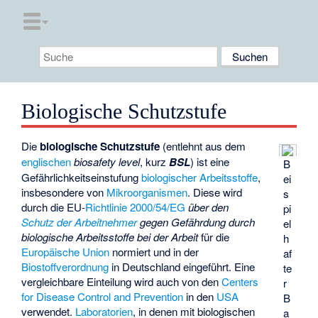
Biologische Schutzstufe
Die
biologische Schutzstufe
(entlehnt aus dem
englischen
biosafety level
, kurz
BSL
) ist eine
B
Gefährlichkeitseinstufung
biologischer Arbeitsstoffe
,
ei
insbesondere von
Mikroorganismen
. Diese wird
s
durch die EU-
Richtlinie 2000/54/EG
über den
pi
Schutz der Arbeitnehmer
gegen Gefährdung durch
el
biologische Arbeitsstoffe bei der Arbeit
für die
h
Europäische Union
normiert und in der
af
Biostoffverordnung
in Deutschland eingeführt. Eine
te
vergleichbare Einteilung wird auch von den
Centers
r
for Disease Control and Prevention
in den
USA
B
verwendet.
Laboratorien
, in denen mit biologischen
a