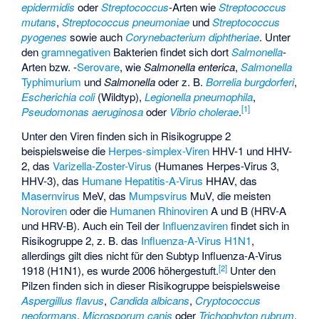
epidermidis
oder
Streptococcus
-Arten wie
Streptococcus
mutans
,
Streptococcus pneumoniae
und
Streptococcus
pyogenes
sowie auch
Corynebacterium diphtheriae
. Unter
den
gramnegativen
Bakterien findet sich dort
Salmonella
-
Arten bzw. -
Serovare
, wie
Salmonella enterica
,
Salmonella
Typhimurium
und
Salmonella
oder z. B.
Borrelia burgdorferi
,
Escherichia coli
(Wildtyp),
Legionella pneumophila
,
[
1
]
Pseudomonas aeruginosa
oder
Vibrio cholerae
.
Unter den Viren finden sich in Risikogruppe 2
beispielsweise die
Herpes-simplex-Viren
HHV-1 und HHV-
2, das
Varizella-Zoster-Virus
(Humanes Herpes-Virus 3,
HHV-3), das
Humane Hepatitis-A-Virus
HHAV, das
Masernvirus
MeV, das
Mumpsvirus
MuV, die meisten
Noroviren
oder die
Humanen Rhinoviren
A und B (HRV-A
und HRV-B). Auch ein Teil der
Influenzaviren
findet sich in
Risikogruppe 2, z. B. das
Influenza-A-Virus H1N1
,
allerdings gilt dies nicht für den Subtyp Influenza-A-Virus
[
2
]
1918 (H1N1), es wurde 2006 höhergestuft.
Unter den
Pilzen finden sich in dieser Risikogruppe beispielsweise
Aspergillus flavus
,
Candida albicans
,
Cryptococcus
neoformans
,
Microsporum canis
oder
Trichophyton rubrum
.