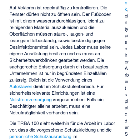
n
Auf Vektoren ist regelmäßig zu kontrollieren. Die
k
,
Fenster dürfen nicht zu öffnen sein. Der Fußboden
ei
ist mit einem wasserundurchlässigen, leicht zu
n
reinigenden Material auszukleiden und die
ty
Oberflächen müssen säure-, laugen- und
pi
lösungsmittelbeständig, sowie beständig gegen
s
Desinfektionsmittel sein. Jedes Labor muss seine
c
eigene Ausrüstung besitzen und es muss an
h
Sicherheitswerkbänken gearbeitet werden. Die
er
sachgerechte Entsorgung durch ein beauftragtes
A
Unternehmen ist nur in begründeten Einzelfällen
rb
zulässig, üblich ist die Verwendung eines
ei
Autoklaven
direkt im Schutzstufenbereich. Für
t
sicherheitsrelevante Einrichtungen ist eine
s­
Notstromversorgung
vorgeschrieben. Falls ein
pl
Beschäftigter
alleine arbeitet
, muss eine
at
Notrufmöglichkeit vorhanden sein.
z
d
Die TRBA 100 sieht weiterhin für die Arbeit im Labor
er
vor, dass die vorgesehene Schutzkleidung und die
S
persönliche Schutzausrüstung
im