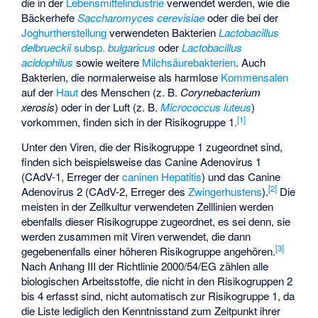
die in der
Lebensmittelindustrie
verwendet werden, wie die
Bäckerhefe
Saccharomyces cerevisiae
oder die bei der
Joghurtherstellung
verwendeten Bakterien
Lactobacillus
delbrueckii
subsp.
bulgaricus
oder
Lactobacillus
acidophilus
sowie weitere
Milchsäurebakterien
. Auch
Bakterien, die normalerweise als harmlose
Kommensalen
auf der
Haut
des Menschen (z. B.
Corynebacterium
xerosis
) oder in der Luft (z. B.
Micrococcus luteus
)
[
1
]
vorkommen, finden sich in der Risikogruppe 1.
Unter den Viren, die der Risikogruppe 1 zugeordnet sind,
finden sich beispielsweise das
Canine Adenovirus
1
(CAdV-1, Erreger der
caninen Hepatitis
) und das Canine
[
2
]
Adenovirus 2 (CAdV-2, Erreger des
Zwingerhustens
).
Die
meisten in der Zellkultur verwendeten Zelllinien werden
ebenfalls dieser Risikogruppe zugeordnet, es sei denn, sie
werden zusammen mit Viren verwendet, die dann
[
3
]
gegebenenfalls einer höheren Risikogruppe angehören.
Nach Anhang III der Richtlinie 2000/54/EG zählen alle
biologischen Arbeitsstoffe, die nicht in den Risikogruppen 2
bis 4 erfasst sind, nicht automatisch zur Risikogruppe 1, da
die Liste lediglich den Kenntnisstand zum Zeitpunkt ihrer