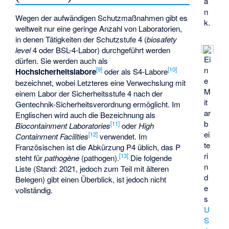
a
n
Wegen der aufwändigen Schutzmaßnahmen gibt es
k.
weltweit nur eine geringe Anzahl von Laboratorien,
in denen Tätigkeiten der Schutzstufe 4 (
biosafety
level
4 oder BSL-4-Labor) durchgeführt werden
Ei
dürfen. Sie werden auch als
n
[
9
]
[
10
]
Hochsicherheitslabore
oder als S4-Labore
e
bezeichnet, wobei Letzteres eine Verwechslung mit
M
einem Labor der Sicherheitsstufe 4 nach der
it
Gentechnik-Sicherheitsverordnung ermöglicht. Im
ar
Englischen wird auch die Bezeichnung als
b
[
11
]
Biocontainment Laboratories
oder
High
ei
[
12
]
Containment Facilities
verwendet. Im
te
Französischen ist die Abkürzung P4 üblich, das P
ri
[
13
]
steht für
pathogène
(pathogen).
Die folgende
n
Liste (Stand: 2021, jedoch zum Teil mit älteren
d
Belegen) gibt einen Überblick, ist jedoch nicht
e
vollständig.
s
U
S