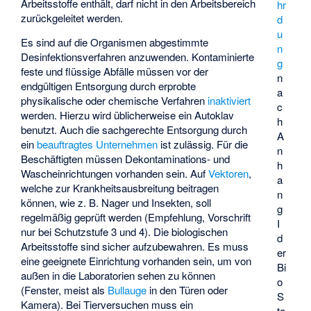
Arbeitsstoffe enthält, darf nicht in den Arbeitsbereich
hr
zurückgeleitet werden.
d
u
Es sind auf die Organismen abgestimmte
n
Desinfektionsverfahren anzuwenden. Kontaminierte
g
feste und flüssige Abfälle müssen vor der
n
endgültigen Entsorgung durch erprobte
a
physikalische oder chemische Verfahren
inaktiviert
c
werden. Hierzu wird üblicherweise ein Autoklav
h
benutzt. Auch die sachgerechte Entsorgung durch
A
ein
beauftragtes Unternehmen
ist zulässig. Für die
n
Beschäftigten müssen Dekontaminations- und
h
Wascheinrichtungen vorhanden sein. Auf
Vektoren
,
a
welche zur Krankheitsausbreitung beitragen
n
können, wie z. B. Nager und Insekten, soll
g
regelmäßig geprüft werden (Empfehlung, Vorschrift
I
nur bei Schutzstufe 3 und 4). Die biologischen
d
Arbeitsstoffe sind sicher aufzubewahren. Es muss
er
eine geeignete Einrichtung vorhanden sein, um von
Bi
außen in die Laboratorien sehen zu können
o
(Fenster, meist als
Bullauge
in den Türen oder
S
Kamera). Bei Tierversuchen muss ein
to