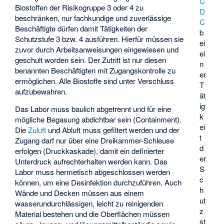
C
Biostoffen der Risikogruppe 3 oder 4 zu
D
beschränken, nur fachkundige und zuverlässige
C
Beschäftigte dürfen damit Tätigkeiten der
b
Schutzstufe 3 bzw. 4 ausführen. Hierfür müssen sie
ei
zuvor durch Arbeitsanweisungen eingewiesen und
ei
geschult worden sein. Der Zutritt ist nur diesen
n
benannten Beschäftigten mit Zugangskontrolle zu
er
ermöglichen. Alle Biostoffe sind unter Verschluss
T
aufzubewahren.
ät
ig
Das Labor muss baulich abgetrennt und für eine
k
mögliche Begasung abdichtbar sein (Containment).
ei
Die
Zuluft
und Abluft muss gefiltert werden und der
t
Zugang darf nur über eine Dreikammer-Schleuse
d
erfolgen (Druckkaskade), damit ein definierter
er
Unterdruck aufrechterhalten werden kann. Das
S
Labor muss hermetisch abgeschlossen werden
c
können, um eine Desinfektion durchzuführen. Auch
h
Wände und Decken müssen aus einem
ut
wasserundurchlässigen, leicht zu reinigenden
z
Material bestehen und die Oberflächen müssen
st