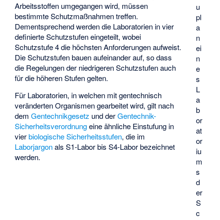
Arbeitsstoffen umgegangen wird, müssen
u
bestimmte Schutzmaßnahmen treffen.
pl
Dementsprechend werden die Laboratorien in vier
a
definierte Schutzstufen eingeteilt, wobei
n
Schutzstufe 4 die höchsten Anforderungen aufweist.
ei
Die Schutzstufen bauen aufeinander auf, so dass
n
die Regelungen der niedrigeren Schutzstufen auch
e
für die höheren Stufen gelten.
s
L
Für Laboratorien, in welchen mit gentechnisch
a
veränderten Organismen gearbeitet wird, gilt nach
b
dem
Gentechnikgesetz
und der
Gentechnik-
or
Sicherheitsverordnung
eine ähnliche Einstufung in
at
vier
biologische Sicherheitsstufen
, die im
or
Laborjargon
als S1-Labor bis S4-Labor bezeichnet
iu
werden.
m
s
d
er
S
c