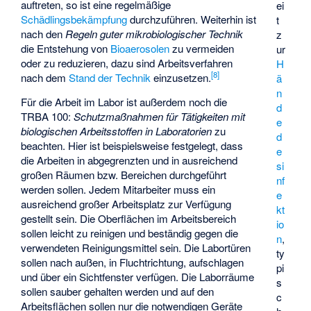
auftreten, so ist eine regelmäßige
ei
Schädlingsbekämpfung
durchzuführen. Weiterhin ist
t
nach den
Regeln guter mikrobiologischer Technik
z
die Entstehung von
Bioaerosolen
zu vermeiden
ur
oder zu reduzieren, dazu sind Arbeitsverfahren
H
[
8
]
nach dem
Stand der Technik
einzusetzen.
ä
n
Für die Arbeit im Labor ist außerdem noch die
d
TRBA 100:
Schutzmaßnahmen für Tätigkeiten mit
e
biologischen Arbeitsstoffen in Laboratorien
zu
d
beachten. Hier ist beispielsweise festgelegt, dass
e
die Arbeiten in abgegrenzten und in ausreichend
si
großen Räumen bzw. Bereichen durchgeführt
nf
werden sollen. Jedem Mitarbeiter muss ein
e
ausreichend großer Arbeitsplatz zur Verfügung
kt
gestellt sein. Die Oberflächen im Arbeitsbereich
io
sollen leicht zu reinigen und beständig gegen die
n
,
verwendeten Reinigungsmittel sein. Die Labortüren
ty
sollen nach außen, in Fluchtrichtung, aufschlagen
pi
und über ein Sichtfenster verfügen. Die Laborräume
s
sollen sauber gehalten werden und auf den
c
Arbeitsflächen sollen nur die notwendigen Geräte