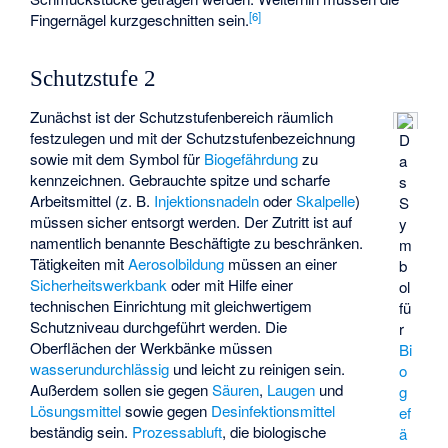
[
6
]
Fingernägel kurzgeschnitten sein.
Schutzstufe 2
Zunächst ist der Schutzstufenbereich räumlich
festzulegen und mit der Schutzstufenbezeichnung
D
sowie mit dem Symbol für
Biogefährdung
zu
a
kennzeichnen. Gebrauchte spitze und scharfe
s
Arbeitsmittel (z. B.
Injektionsnadeln
oder
Skalpelle
)
S
müssen sicher entsorgt werden. Der Zutritt ist auf
y
namentlich benannte Beschäftigte zu beschränken.
m
Tätigkeiten mit
Aerosolbildung
müssen an einer
b
Sicherheitswerkbank
oder mit Hilfe einer
ol
technischen Einrichtung mit gleichwertigem
fü
Schutzniveau durchgeführt werden. Die
r
Oberflächen der Werkbänke müssen
Bi
wasserundurchlässig
und leicht zu reinigen sein.
o
Außerdem sollen sie gegen
Säuren
,
Laugen
und
g
Lösungsmittel
sowie gegen
Desinfektionsmittel
ef
beständig sein.
Prozessabluft
, die biologische
ä