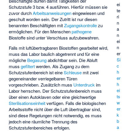
Beschäftigte dürfen damit Tätigkeiten der
ei
Schutzstufe 3 bzw. 4 ausführen. Hierfür müssen sie
te
zuvor durch
Arbeitsanweisungen
eingewiesen und
ri
geschult worden sein. Der Zutritt ist nur diesen
n
benannten Beschäftigten mit
Zugangskontrolle
zu
a
ermöglichen. Für den Menschen
pathogene
n
Biostoffe sind unter Verschluss aufzubewahren.
ei
n
Falls mit luftübertragbaren Biostoffen gearbeitet wird,
er
muss das Labor baulich abgetrennt und für eine
Si
mögliche
Begasung
abdichtbar sein. Die Abluft
c
muss
gefiltert
werden. Als Zugang zu dem
h
Schutzstufenbereich ist eine
Schleuse
mit zwei
er
gegeneinander verriegelbaren Türen
h
vorgeschrieben. Zusätzlich muss
Unterdruck
im
ei
Labor herrschen. Der Schutzstufenbereich muss
ts
über einen Autoklaven oder eine gleichwertige
w
Sterilisationseinheit
verfügen. Falls die biologischen
er
Arbeitsstoffe nicht über die Luft übertragbar sind,
k
sind diese Regelungen nicht notwendig, es muss
b
jedoch eine räumliche Trennung des
a
Schutzstufenbereiches erfolgen.