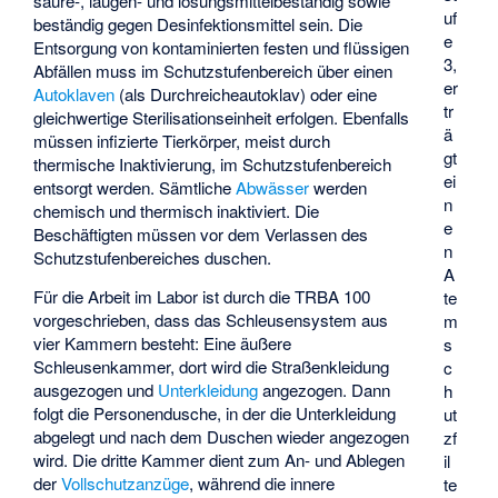
säure-, laugen- und lösungsmittelbeständig sowie
uf
beständig gegen Desinfektionsmittel sein. Die
e
Entsorgung von kontaminierten festen und flüssigen
3,
Abfällen muss im Schutzstufenbereich über einen
er
Autoklaven
(als Durchreicheautoklav) oder eine
tr
gleichwertige Sterilisationseinheit erfolgen. Ebenfalls
ä
müssen infizierte Tierkörper, meist durch
gt
thermische Inaktivierung, im Schutzstufenbereich
ei
entsorgt werden. Sämtliche
Abwässer
werden
n
chemisch und thermisch inaktiviert. Die
e
Beschäftigten müssen vor dem Verlassen des
n
Schutzstufenbereiches duschen.
A
Für die Arbeit im Labor ist durch die TRBA 100
te
vorgeschrieben, dass das Schleusensystem aus
m
vier Kammern besteht: Eine äußere
s
Schleusenkammer, dort wird die Straßenkleidung
c
ausgezogen und
Unterkleidung
angezogen. Dann
h
folgt die Personendusche, in der die Unterkleidung
ut
abgelegt und nach dem Duschen wieder angezogen
zf
wird. Die dritte Kammer dient zum An- und Ablegen
il
der
Vollschutzanzüge
, während die innere
te