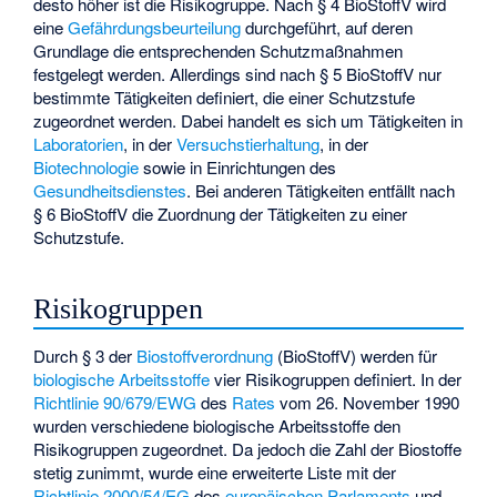
desto höher ist die Risikogruppe. Nach § 4 BioStoffV wird
eine
Gefährdungsbeurteilung
durchgeführt, auf deren
Grundlage die entsprechenden Schutzmaßnahmen
festgelegt werden. Allerdings sind nach § 5 BioStoffV nur
bestimmte Tätigkeiten definiert, die einer Schutzstufe
zugeordnet werden. Dabei handelt es sich um Tätigkeiten in
Laboratorien
, in der
Versuchstierhaltung
, in der
Biotechnologie
sowie in Einrichtungen des
Gesundheitsdienstes
. Bei anderen Tätigkeiten entfällt nach
§ 6 BioStoffV die Zuordnung der Tätigkeiten zu einer
Schutzstufe.
Risikogruppen
Durch § 3 der
Biostoffverordnung
(BioStoffV) werden für
biologische Arbeitsstoffe
vier Risikogruppen definiert. In der
Richtlinie 90/679/EWG
des
Rates
vom 26. November 1990
wurden verschiedene biologische Arbeitsstoffe den
Risikogruppen zugeordnet. Da jedoch die Zahl der Biostoffe
stetig zunimmt, wurde eine erweiterte Liste mit der
Richtlinie 2000/54/EG
des
europäischen Parlaments
und