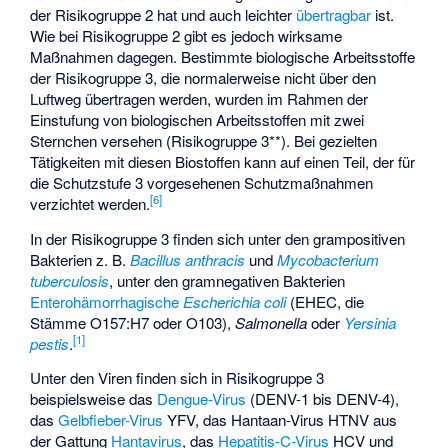
der Risikogruppe 2 hat und auch leichter
übertragbar
ist.
Wie bei Risikogruppe 2 gibt es jedoch wirksame
Maßnahmen dagegen. Bestimmte biologische Arbeitsstoffe
der Risikogruppe 3, die normalerweise nicht über den
Luftweg übertragen werden, wurden im Rahmen der
Einstufung von biologischen Arbeitsstoffen mit zwei
Sternchen versehen (Risikogruppe 3**). Bei gezielten
Tätigkeiten mit diesen Biostoffen kann auf einen Teil, der für
die Schutzstufe 3 vorgesehenen Schutzmaßnahmen
[
6
]
verzichtet werden.
In der Risikogruppe 3 finden sich unter den grampositiven
Bakterien z. B.
Bacillus anthracis
und
Mycobacterium
tuberculosis
, unter den gramnegativen Bakterien
Enterohämorrhagische
Escherichia coli
(EHEC, die
Stämme O157:H7 oder O103),
Salmonella
oder
Yersinia
[
1
]
pestis
.
Unter den Viren finden sich in Risikogruppe 3
beispielsweise das
Dengue-Virus
(DENV-1 bis DENV-4),
das
Gelbfieber-Virus
YFV, das
Hantaan-Virus
HTNV aus
der Gattung
Hantavirus
, das
Hepatitis-C-Virus
HCV und