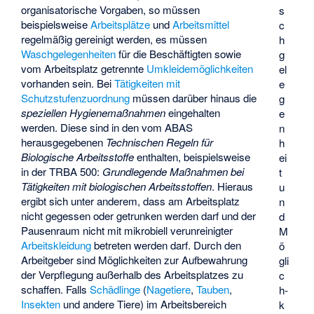
organisatorische Vorgaben, so müssen
s
beispielsweise
Arbeitsplätze
und
Arbeitsmittel
c
regelmäßig gereinigt werden, es müssen
h
Waschgelegenheiten
für die Beschäftigten sowie
g
vom Arbeitsplatz getrennte
Umkleidemöglichkeiten
el
vorhanden sein. Bei
Tätigkeiten mit
e
Schutzstufenzuordnung
müssen darüber hinaus die
g
speziellen Hygienemaßnahmen
eingehalten
e
werden. Diese sind in den vom ABAS
n
herausgegebenen
Technischen Regeln für
h
Biologische Arbeitsstoffe
enthalten, beispielsweise
ei
in der TRBA 500:
Grundlegende Maßnahmen bei
t
Tätigkeiten mit biologischen Arbeitsstoffen
. Hieraus
u
ergibt sich unter anderem, dass am Arbeitsplatz
n
nicht gegessen oder getrunken werden darf und der
d
Pausenraum nicht mit mikrobiell verunreinigter
M
Arbeitskleidung
betreten werden darf. Durch den
ö
Arbeitgeber sind Möglichkeiten zur Aufbewahrung
gli
der Verpflegung außerhalb des Arbeitsplatzes zu
c
schaffen. Falls
Schädlinge
(
Nagetiere
,
Tauben
,
h­
Insekten
und andere Tiere) im Arbeitsbereich
k