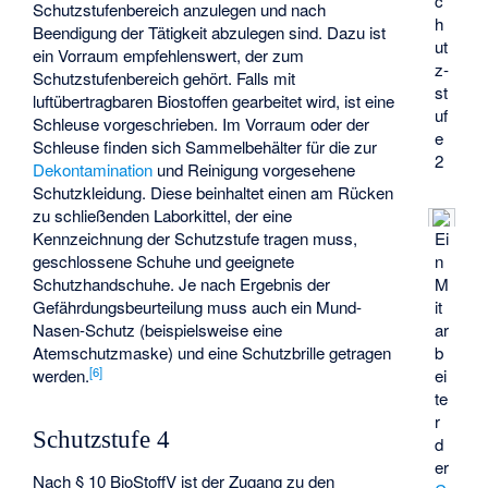
c
Schutzstufenbereich anzulegen und nach
h
Beendigung der Tätigkeit abzulegen sind. Dazu ist
ut
ein Vorraum empfehlenswert, der zum
z­
Schutzstufenbereich gehört. Falls mit
st
luftübertragbaren Biostoffen gearbeitet wird, ist eine
uf
Schleuse vorgeschrieben. Im Vorraum oder der
e
Schleuse finden sich Sammelbehälter für die zur
2
Dekontamination
und Reinigung vorgesehene
Schutzkleidung. Diese beinhaltet einen am Rücken
zu schließenden Laborkittel, der eine
Ei
Kennzeichnung der Schutzstufe tragen muss,
n
geschlossene Schuhe und geeignete
M
Schutzhandschuhe. Je nach Ergebnis der
it
Gefährdungsbeurteilung muss auch ein Mund-
ar
Nasen-Schutz (beispielsweise eine
b
Atemschutzmaske) und eine Schutzbrille getragen
[
6
]
ei
werden.
te
r
Schutzstufe 4
d
er
Nach § 10 BioStoffV ist der Zugang zu den