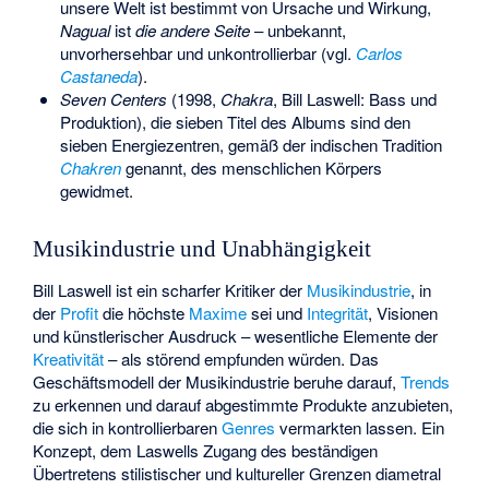
unsere Welt ist bestimmt von Ursache und Wirkung,
Nagual
ist
die andere Seite
– unbekannt,
unvorhersehbar und unkontrollierbar (vgl.
Carlos
Castaneda
).
Seven Centers
(1998,
Chakra
, Bill Laswell: Bass und
Produktion), die sieben Titel des Albums sind den
sieben Energiezentren, gemäß der indischen Tradition
Chakren
genannt, des menschlichen Körpers
gewidmet.
Musikindustrie und Unabhängigkeit
Bill Laswell ist ein scharfer Kritiker der
Musikindustrie
, in
der
Profit
die höchste
Maxime
sei und
Integrität
, Visionen
und künstlerischer Ausdruck – wesentliche Elemente der
Kreativität
– als störend empfunden würden. Das
Geschäftsmodell der Musikindustrie beruhe darauf,
Trends
zu erkennen und darauf abgestimmte Produkte anzubieten,
die sich in kontrollierbaren
Genres
vermarkten lassen. Ein
Konzept, dem Laswells Zugang des beständigen
Übertretens stilistischer und kultureller Grenzen diametral