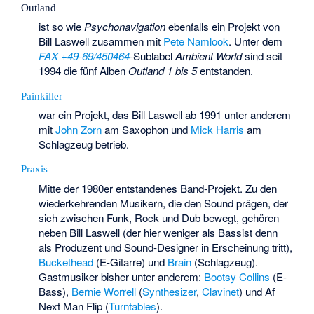
Outland
ist so wie
Psychonavigation
ebenfalls ein Projekt von
Bill Laswell zusammen mit
Pete Namlook
. Unter dem
FAX +49-69/450464
-Sublabel
Ambient World
sind seit
1994 die fünf Alben
Outland 1 bis 5
entstanden.
Painkiller
war ein Projekt, das Bill Laswell ab 1991 unter anderem
mit
John Zorn
am Saxophon und
Mick Harris
am
Schlagzeug betrieb.
Praxis
Mitte der 1980er entstandenes Band-Projekt. Zu den
wiederkehrenden Musikern, die den Sound prägen, der
sich zwischen Funk, Rock und Dub bewegt, gehören
neben Bill Laswell (der hier weniger als Bassist denn
als Produzent und Sound-Designer in Erscheinung tritt),
Buckethead
(E-Gitarre) und
Brain
(Schlagzeug).
Gastmusiker bisher unter anderem:
Bootsy Collins
(E-
Bass),
Bernie Worrell
(
Synthesizer
,
Clavinet
) und
Af
Next Man Flip
(
Turntables
).