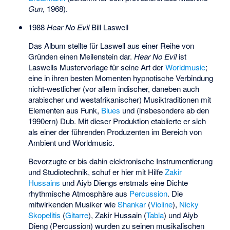
Gun
, 1968).
1988
Hear No Evil
Bill Laswell
Das Album stellte für Laswell aus einer Reihe von
Gründen einen Meilenstein dar.
Hear No Evil
ist
Laswells Mustervorlage für seine Art der
Worldmusic
;
eine in ihren besten Momenten hypnotische Verbindung
nicht-westlicher (vor allem indischer, daneben auch
arabischer und westafrikanischer) Musiktraditionen mit
Elementen aus Funk,
Blues
und (insbesondere ab den
1990ern) Dub. Mit dieser Produktion etablierte er sich
als einer der führenden Produzenten im Bereich von
Ambient und Worldmusic.
Bevorzugte er bis dahin elektronische Instrumentierung
und Studiotechnik, schuf er hier mit Hilfe
Zakir
Hussains
und
Aiyb Diengs
erstmals eine Dichte
rhythmische Atmosphäre aus
Percussion
. Die
mitwirkenden Musiker wie
Shankar
(
Violine
),
Nicky
Skopelitis
(
Gitarre
), Zakir Hussain (
Tabla
) und Aiyb
Dieng (Percussion) wurden zu seinen musikalischen