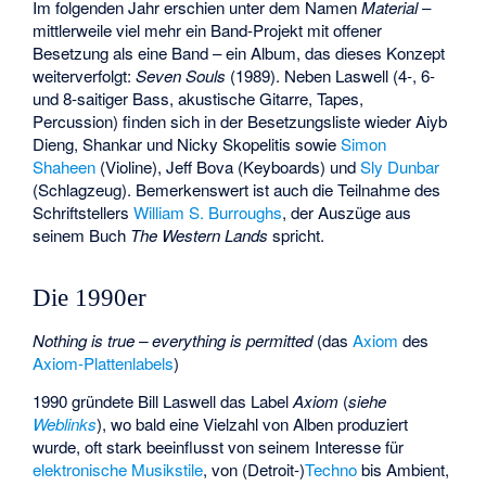
Im folgenden Jahr erschien unter dem Namen
Material
–
mittlerweile viel mehr ein Band-Projekt mit offener
Besetzung als eine Band – ein Album, das dieses Konzept
weiterverfolgt:
Seven Souls
(1989). Neben Laswell (4-, 6-
und 8-saitiger Bass, akustische Gitarre, Tapes,
Percussion) finden sich in der Besetzungsliste wieder Aiyb
Dieng, Shankar und Nicky Skopelitis sowie
Simon
Shaheen
(Violine),
Jeff Bova
(Keyboards) und
Sly Dunbar
(Schlagzeug). Bemerkenswert ist auch die Teilnahme des
Schriftstellers
William S. Burroughs
, der Auszüge aus
seinem Buch
The Western Lands
spricht.
Die 1990er
Nothing is true – everything is permitted
(das
Axiom
des
Axiom-Plattenlabels
)
1990 gründete Bill Laswell das Label
Axiom
(
siehe
Weblinks
), wo bald eine Vielzahl von Alben produziert
wurde, oft stark beeinflusst von seinem Interesse für
elektronische Musikstile
, von (Detroit-)
Techno
bis Ambient,