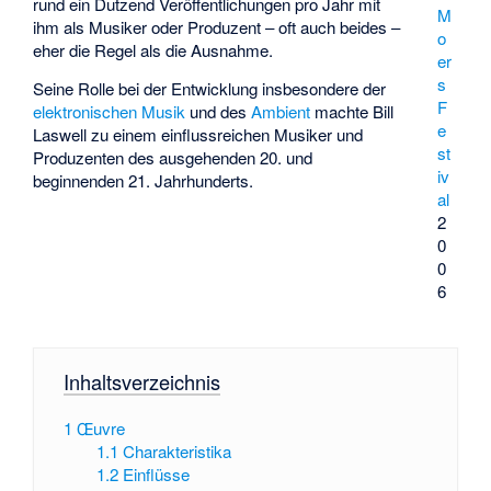
rund ein Dutzend Veröffentlichungen pro Jahr mit
M
ihm als Musiker oder Produzent – oft auch beides –
o
eher die Regel als die Ausnahme.
er
s
Seine Rolle bei der Entwicklung insbesondere der
F
elektronischen Musik
und des
Ambient
machte Bill
e
Laswell zu einem einflussreichen Musiker und
st
Produzenten des ausgehenden 20. und
iv
beginnenden 21. Jahrhunderts.
al
2
0
0
6
Inhaltsverzeichnis
1
Œuvre
1.1
Charakteristika
1.2
Einflüsse