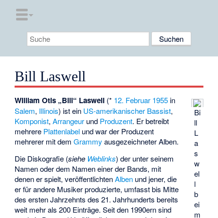
Bill Laswell
William Otis „Bill“ Laswell
(*
12. Februar
1955
in
Salem
,
Illinois
) ist ein
US-amerikanischer
Bassist
,
Bi
Komponist
,
Arrangeur
und
Produzent
. Er betreibt
ll
mehrere
Plattenlabel
und war der Produzent
L
mehrerer mit dem
Grammy
ausgezeichneter Alben.
a
s
Die Diskografie (
siehe
Weblinks
) der unter seinem
w
Namen oder dem Namen einer der Bands, mit
el
denen er spielt, veröffentlichten
Alben
und jener, die
l
er für andere Musiker produzierte, umfasst bis Mitte
b
des ersten Jahrzehnts des 21. Jahrhunderts bereits
ei
weit mehr als 200 Einträge. Seit den 1990ern sind
m