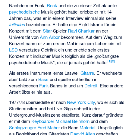
Nachdem er Funk,
Rock
und die zu dieser Zeit aktuelle
psychedelische
Musik gehört hatte, erlebte er mit 14
Jahren das, was er in einem Interview einmal als seine
Initiation
bezeichnete. Er hatte eine Eintrittskarte für ein
Konzert mit dem
Sitar
-Spieler
Ravi Shankar
an der
Universität von
Ann Arbor
bekommen. Auf dem Weg zum
Konzert nahm er zum ersten Mal in seinem Leben ein mit
LSD
versetztes Getränk ein und erlebte sein erstes
Konzert mit indischer Musik folglich als die „großartigste
[
1
]
[
2
]
psychedelische Musik“, die er jemals gehört hatte.
Als erstes Instrument lernte Laswell
Gitarre
. Er wechselte
aber bald zum
Bass
und spielte schließlich in
verschiedenen
Funk
-Bands in und um
Detroit
. Eine andere
Arbeit übte er nie aus.
1977/78 übersiedelte er nach
New York City
, wo er sich als
Studiomusiker und bei Live-Gigs schnell in der
Underground-Musikszene etablierte. Kurz darauf gründete
er mit dem
Keyboarder
Michael Beinhorn
und dem
Schlagzeuger
Fred Maher
die Band
Material
. Ursprünglich
als Begleitband des Gitarristen
Daevid Allen
geschaffen,