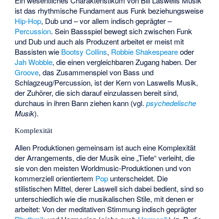
Ein wesentliches Charakteristikum von Bill Laswells Musik
ist das rhythmische Fundament aus Funk beziehungsweise
Hip-Hop
, Dub und – vor allem indisch geprägter –
Percussion
. Sein Bassspiel bewegt sich zwischen Funk
und Dub und auch als Produzent arbeitet er meist mit
Bassisten wie
Bootsy Collins
,
Robbie Shakespeare
oder
Jah Wobble
, die einen vergleichbaren Zugang haben. Der
Groove
, das Zusammenspiel von Bass und
Schlagzeug/Percussion, ist der Kern von Laswells Musik,
der Zuhörer, die sich darauf einzulassen bereit sind,
durchaus in ihren Bann ziehen kann (vgl.
psychedelische
Musik
).
Komplexität
Allen Produktionen gemeinsam ist auch eine Komplexität
der Arrangements, die der Musik eine „Tiefe“ verleiht, die
sie von den meisten Worldmusic-Produktionen und von
kommerziell orientiertem
Pop
unterscheidet. Die
stilistischen Mittel, derer Laswell sich dabei bedient, sind so
unterschiedlich wie die musikalischen Stile, mit denen er
arbeitet: Von der meditativen Stimmung indisch geprägter