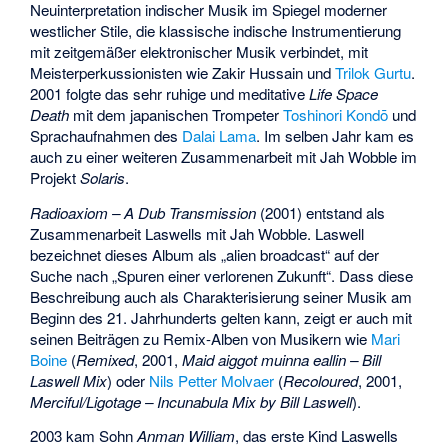
Neuinterpretation indischer Musik im Spiegel moderner
westlicher Stile, die klassische indische Instrumentierung
mit zeitgemäßer elektronischer Musik verbindet, mit
Meisterperkussionisten wie Zakir Hussain und
Trilok Gurtu
.
2001 folgte das sehr ruhige und meditative
Life Space
Death
mit dem japanischen Trompeter
Toshinori Kondō
und
Sprachaufnahmen des
Dalai Lama
. Im selben Jahr kam es
auch zu einer weiteren Zusammenarbeit mit Jah Wobble im
Projekt
Solaris
.
Radioaxiom – A Dub Transmission
(2001) entstand als
Zusammenarbeit Laswells mit Jah Wobble. Laswell
bezeichnet dieses Album als „alien broadcast“ auf der
Suche nach „Spuren einer verlorenen Zukunft“. Dass diese
Beschreibung auch als Charakterisierung seiner Musik am
Beginn des 21. Jahrhunderts gelten kann, zeigt er auch mit
seinen Beiträgen zu Remix-Alben von Musikern wie
Mari
Boine
(
Remixed
, 2001,
Maid aiggot muinna eallin – Bill
Laswell Mix
) oder
Nils Petter Molvaer
(
Recoloured
, 2001,
Merciful/Ligotage – Incunabula Mix by Bill Laswell
).
2003 kam Sohn
Anman William
, das erste Kind Laswells