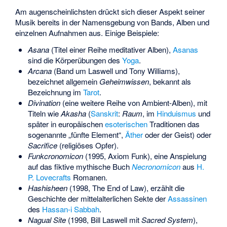
Am augenscheinlichsten drückt sich dieser Aspekt seiner
Musik bereits in der Namensgebung von Bands, Alben und
einzelnen Aufnahmen aus. Einige Beispiele:
Asana
(Titel einer Reihe meditativer Alben),
Asanas
sind die Körperübungen des
Yoga
.
Arcana
(Band um Laswell und Tony Williams),
bezeichnet allgemein
Geheimwissen
, bekannt als
Bezeichnung im
Tarot
.
Divination
(eine weitere Reihe von Ambient-Alben), mit
Titeln wie
Akasha
(
Sanskrit
:
Raum
, im
Hinduismus
und
später in europäischen
esoterischen
Traditionen das
sogenannte „fünfte Element“,
Äther
oder der Geist) oder
Sacrifice
(religiöses Opfer).
Funkcronomicon
(1995, Axiom Funk), eine Anspielung
auf das fiktive mythische Buch
Necronomicon
aus
H.
P. Lovecrafts
Romanen.
Hashisheen
(1998, The End of Law), erzählt die
Geschichte der mittelalterlichen Sekte der
Assassinen
des
Hassan-i Sabbah
.
Nagual Site
(1998, Bill Laswell mit
Sacred System
),