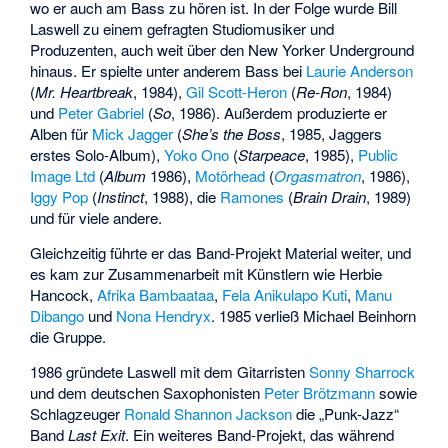
wo er auch am Bass zu hören ist. In der Folge wurde Bill
Laswell zu einem gefragten Studiomusiker und
Produzenten, auch weit über den New Yorker Underground
hinaus. Er spielte unter anderem Bass bei
Laurie Anderson
(
Mr. Heartbreak
, 1984),
Gil Scott-Heron
(
Re-Ron
, 1984)
und
Peter Gabriel
(
So
, 1986). Außerdem produzierte er
Alben für
Mick Jagger
(
She’s the Boss
, 1985, Jaggers
erstes Solo-Album),
Yoko Ono
(
Starpeace
, 1985),
Public
Image Ltd
(
Album
1986),
Motörhead
(
Orgasmatron
, 1986),
Iggy Pop
(
Instinct
, 1988), die
Ramones
(
Brain Drain
, 1989)
und für viele andere.
Gleichzeitig führte er das Band-Projekt Material weiter, und
es kam zur Zusammenarbeit mit Künstlern wie Herbie
Hancock,
Afrika Bambaataa
,
Fela Anikulapo Kuti
,
Manu
Dibango
und
Nona Hendryx
. 1985 verließ Michael Beinhorn
die Gruppe.
1986 gründete Laswell mit dem Gitarristen
Sonny Sharrock
und dem deutschen Saxophonisten
Peter Brötzmann
sowie
Schlagzeuger
Ronald Shannon Jackson
die „Punk-Jazz“
Band
Last Exit
. Ein weiteres Band-Projekt, das während