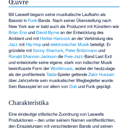
Œuvre
Bill Laswell begann seine musikalische Laufbahn als
Bassist in
Funk
-Bands. Nach seiner Übersiedlung nach
New York war er bald auch als Produzent mit Künstlern wie
Brian Eno
und
David Byrne
an der Entwicklung des
Ambient und mit
Herbie Hancock
an der Verbindung des
Jazz
mit
Hip-Hop
und
elektronischer Musik
beteiligt. Er
gründete mit
Sonny Sharrock
,
Peter Brötzmann
und
Ronald Shannon Jackson
die
Free-Jazz
-Band
Last Exit
und entwickelte seine eigene, stark von indischer Musik
beeinflusste Form der
Worldmusic
, wobei der heutzutage
als der profilierteste
Tabla
-Spieler geltende
Zakir Hussain
über Jahrzehnte sein musikalischer Wegbegleiter wurde.
Sein Bassspiel ist vor allem von
Dub
und Funk geprägt.
Charakteristika
Eine eindeutige stilistische Zuordnung von Laswells
Produktionen – den unter seinem Namen veröffentlichten,
den Einspielungen mit verschiedenen Bands und seinen