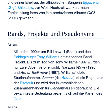
und seiner Ehefrau, der äthiopischen Sängerin
Ejigayehu
„Gigi“ Shibabaw
, zur Welt. Hochzeit war kurz nach
Fertigstellung ihres von ihm produzierten Albums
GiGi
(2001) gewesen.
Bands, Projekte und Pseudonyme
Arcana
Mitte der 1990er um Bill Laswell (Bass) und den
Schlagzeuger
Tony Williams
entstandenes Band-
Projekt. Bis zum Tod von Tony Williams 1997 wurden
nur zwei Alben veröffentlicht:
The Last Wave
(1996)
und
Arc of Testimony
(1997), Williams’ letzte
Studioaufnahme.
Arcana
(dt.:
Arkana
) ist ein Begriff aus
der
Esoterik
und wird dort in verschiedenen
Zusammenhängen für
Geheimwissen
gebraucht. Die
bekannteste Bedeutung bezieht sich auf die Karten des
Tarot
.
Asana