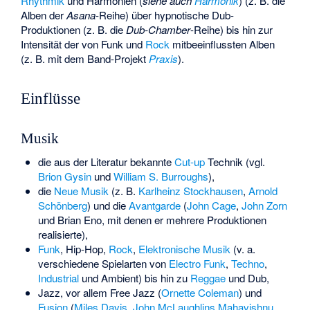
Rhythmik
und Harmonien (
siehe auch
Harmonik
) (z. B. die
Alben der
Asana
-Reihe) über hypnotische Dub-
Produktionen (z. B. die
Dub-Chamber
-Reihe) bis hin zur
Intensität der von Funk und
Rock
mitbeeinflussten Alben
(z. B. mit dem Band-Projekt
Praxis
).
Einflüsse
Musik
die aus der Literatur bekannte
Cut-up
Technik (vgl.
Brion Gysin
und
William S. Burroughs
),
die
Neue Musik
(z. B.
Karlheinz Stockhausen
,
Arnold
Schönberg
) und die
Avantgarde
(
John Cage
,
John Zorn
und Brian Eno, mit denen er mehrere Produktionen
realisierte),
Funk
, Hip-Hop,
Rock
,
Elektronische Musik
(v. a.
verschiedene Spielarten von
Electro Funk
,
Techno
,
Industrial
und Ambient) bis hin zu
Reggae
und Dub,
Jazz, vor allem Free Jazz (
Ornette Coleman
) und
Fusion
(
Miles Davis
,
John McLaughlins Mahavishnu