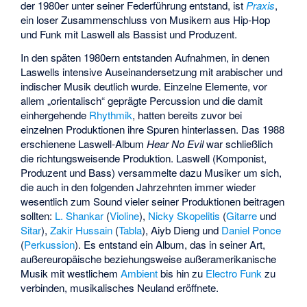
der 1980er unter seiner Federführung entstand, ist
Praxis
,
ein loser Zusammenschluss von Musikern aus Hip-Hop
und Funk mit Laswell als Bassist und Produzent.
In den späten 1980ern entstanden Aufnahmen, in denen
Laswells intensive Auseinandersetzung mit arabischer und
indischer Musik deutlich wurde. Einzelne Elemente, vor
allem „orientalisch“ geprägte Percussion und die damit
einhergehende
Rhythmik
, hatten bereits zuvor bei
einzelnen Produktionen ihre Spuren hinterlassen. Das 1988
erschienene Laswell-Album
Hear No Evil
war schließlich
die richtungsweisende Produktion. Laswell (Komponist,
Produzent und Bass) versammelte dazu Musiker um sich,
die auch in den folgenden Jahrzehnten immer wieder
wesentlich zum Sound vieler seiner Produktionen beitragen
sollten:
L. Shankar
(
Violine
),
Nicky Skopelitis
(
Gitarre
und
Sitar
),
Zakir Hussain
(
Tabla
),
Aiyb Dieng
und
Daniel Ponce
(
Perkussion
). Es entstand ein Album, das in seiner Art,
außereuropäische beziehungsweise außeramerikanische
Musik mit westlichem
Ambient
bis hin zu
Electro Funk
zu
verbinden, musikalisches Neuland eröffnete.