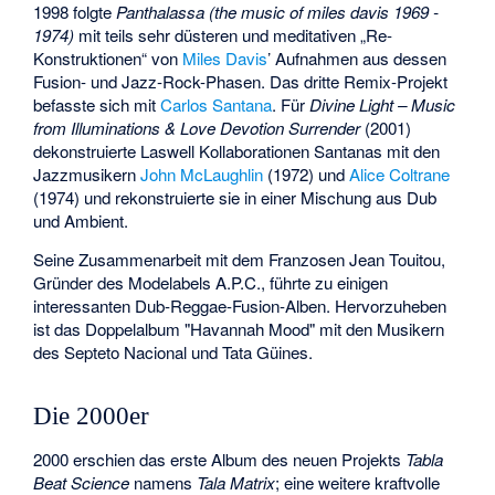
1998 folgte
Panthalassa (the music of miles davis 1969 -
1974)
mit teils sehr düsteren und meditativen „Re-
Konstruktionen“ von
Miles Davis
’ Aufnahmen aus dessen
Fusion- und Jazz-Rock-Phasen. Das dritte Remix-Projekt
befasste sich mit
Carlos Santana
. Für
Divine Light – Music
from Illuminations & Love Devotion Surrender
(2001)
dekonstruierte Laswell Kollaborationen Santanas mit den
Jazzmusikern
John McLaughlin
(1972) und
Alice Coltrane
(1974) und rekonstruierte sie in einer Mischung aus Dub
und Ambient.
Seine Zusammenarbeit mit dem Franzosen Jean Touitou,
Gründer des Modelabels A.P.C., führte zu einigen
interessanten Dub-Reggae-Fusion-Alben. Hervorzuheben
ist das Doppelalbum "Havannah Mood" mit den Musikern
des Septeto Nacional und Tata Güines.
Die 2000er
2000 erschien das erste Album des neuen Projekts
Tabla
Beat Science
namens
Tala Matrix
; eine weitere kraftvolle