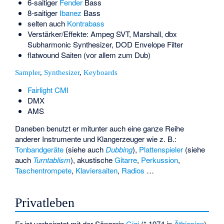
6-saitiger
Fender
Bass
8-saitiger
Ibanez
Bass
selten auch
Kontrabass
Verstärker/Effekte: Ampeg SVT, Marshall, dbx
Subharmonic Synthesizer, DOD Envelope Filter
flatwound Saiten (vor allem zum Dub)
Sampler
,
Synthesizer
,
Keyboards
Fairlight CMI
DMX
AMS
Daneben benutzt er mitunter auch eine ganze Reihe
anderer Instrumente und Klangerzeuger wie z. B.:
Tonbandgeräte
(siehe auch
Dubbing
),
Plattenspieler
(siehe
auch
Turntablism
), akustische
Gitarre
,
Perkussion
,
Taschentrompete
,
Klaviersaiten
,
Radios
…
Privatleben
Er ist verheiratet mit der Sängerin
Gigi
(* 1974 in
Äthiopien
).