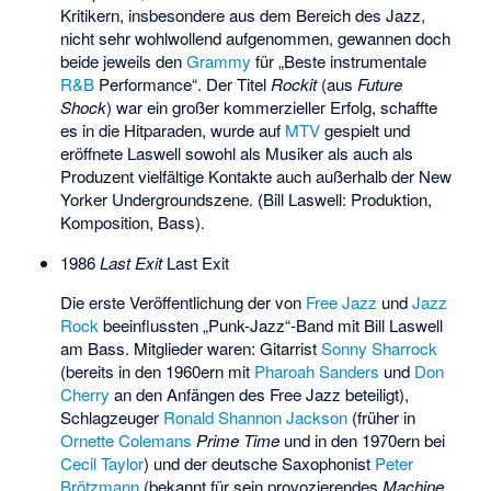
Kritikern, insbesondere aus dem Bereich des Jazz,
nicht sehr wohlwollend aufgenommen, gewannen doch
beide jeweils den
Grammy
für „Beste instrumentale
R&B
Performance
“. Der Titel
Rockit
(aus
Future
Shock
) war ein großer kommerzieller Erfolg, schaffte
es in die Hitparaden, wurde auf
MTV
gespielt und
eröffnete Laswell sowohl als Musiker als auch als
Produzent vielfältige Kontakte auch außerhalb der New
Yorker Undergroundszene. (Bill Laswell: Produktion,
Komposition, Bass).
1986
Last Exit
Last Exit
Die erste Veröffentlichung der von
Free Jazz
und
Jazz
Rock
beeinflussten „Punk-Jazz“-Band mit Bill Laswell
am Bass. Mitglieder waren: Gitarrist
Sonny Sharrock
(bereits in den 1960ern mit
Pharoah Sanders
und
Don
Cherry
an den Anfängen des Free Jazz beteiligt),
Schlagzeuger
Ronald Shannon Jackson
(früher in
Ornette Colemans
Prime Time
und in den 1970ern bei
Cecil Taylor
) und der deutsche Saxophonist
Peter
Brötzmann
(bekannt für sein provozierendes
Machine