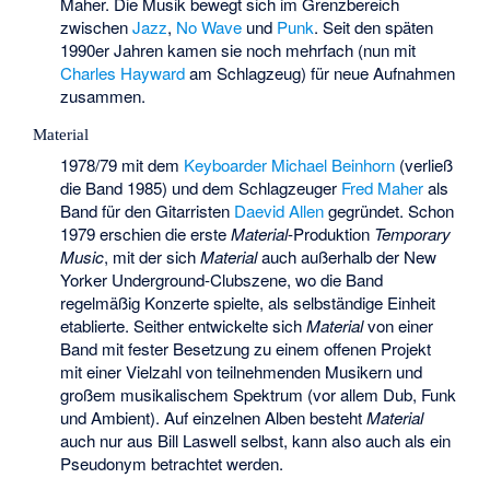
Maher. Die Musik bewegt sich im Grenzbereich
zwischen
Jazz
,
No Wave
und
Punk
. Seit den späten
1990er Jahren kamen sie noch mehrfach (nun mit
Charles Hayward
am Schlagzeug) für neue Aufnahmen
zusammen.
Material
1978/79 mit dem
Keyboarder
Michael Beinhorn
(verließ
die Band 1985) und dem Schlagzeuger
Fred Maher
als
Band für den Gitarristen
Daevid Allen
gegründet. Schon
1979 erschien die erste
Material
-Produktion
Temporary
Music
, mit der sich
Material
auch außerhalb der New
Yorker Underground-Clubszene, wo die Band
regelmäßig Konzerte spielte, als selbständige Einheit
etablierte. Seither entwickelte sich
Material
von einer
Band mit fester Besetzung zu einem offenen Projekt
mit einer Vielzahl von teilnehmenden Musikern und
großem musikalischem Spektrum (vor allem Dub, Funk
und Ambient). Auf einzelnen Alben besteht
Material
auch nur aus Bill Laswell selbst, kann also auch als ein
Pseudonym betrachtet werden.