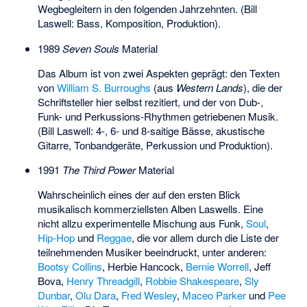
Wegbegleitern in den folgenden Jahrzehnten. (Bill
Laswell: Bass, Komposition, Produktion).
1989
Seven Souls
Material
Das Album ist von zwei Aspekten geprägt: den Texten
von
William S. Burroughs
(aus
Western Lands
), die der
Schriftsteller hier selbst rezitiert, und der von Dub-,
Funk- und Perkussions-Rhythmen getriebenen Musik.
(Bill Laswell: 4-, 6- und 8-saitige Bässe, akustische
Gitarre, Tonbandgeräte, Perkussion und Produktion).
1991
The Third Power
Material
Wahrscheinlich eines der auf den ersten Blick
musikalisch kommerziellsten Alben Laswells. Eine
nicht allzu experimentelle Mischung aus Funk,
Soul
,
Hip-Hop
und
Reggae
, die vor allem durch die Liste der
teilnehmenden Musiker beeindruckt, unter anderen:
Bootsy Collins
, Herbie Hancock,
Bernie Worrell
,
Jeff
Bova
,
Henry Threadgill
,
Robbie Shakespeare
,
Sly
Dunbar
,
Olu Dara
,
Fred Wesley
,
Maceo Parker
und
Pee