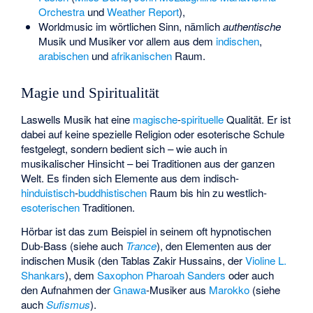
Orchestra
und
Weather Report
),
Worldmusic im wörtlichen Sinn, nämlich
authentische
Musik und Musiker vor allem aus dem
indischen
,
arabischen
und
afrikanischen
Raum.
Magie und Spiritualität
Laswells Musik hat eine
magische
-
spirituelle
Qualität. Er ist
dabei auf keine spezielle Religion oder esoterische Schule
festgelegt, sondern bedient sich – wie auch in
musikalischer Hinsicht – bei Traditionen aus der ganzen
Welt. Es finden sich Elemente aus dem indisch-
hinduistisch
-
buddhistischen
Raum bis hin zu westlich-
esoterischen
Traditionen.
Hörbar ist das zum Beispiel in seinem oft hypnotischen
Dub-Bass (siehe auch
Trance
), den Elementen aus der
indischen Musik (den Tablas Zakir Hussains, der
Violine
L.
Shankars
), dem
Saxophon
Pharoah Sanders
oder auch
den Aufnahmen der
Gnawa
-Musiker aus
Marokko
(siehe
auch
Sufismus
).