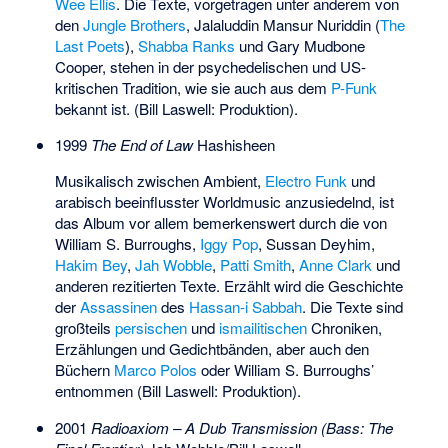
Wee Ellis
. Die Texte, vorgetragen unter anderem von
den
Jungle Brothers
,
Jalaluddin Mansur Nuriddin
(
The
Last Poets
),
Shabba Ranks
und
Gary Mudbone
Cooper
, stehen in der psychedelischen und US-
kritischen Tradition, wie sie auch aus dem
P-Funk
bekannt ist. (Bill Laswell: Produktion).
1999
The End of Law
Hashisheen
Musikalisch zwischen Ambient,
Electro Funk
und
arabisch beeinflusster Worldmusic anzusiedelnd, ist
das Album vor allem bemerkenswert durch die von
William S. Burroughs,
Iggy Pop
,
Sussan Deyhim
,
Hakim Bey
,
Jah Wobble
,
Patti Smith
,
Anne Clark
und
anderen rezitierten Texte. Erzählt wird die Geschichte
der
Assassinen
des
Hassan-i Sabbah
. Die Texte sind
großteils
persischen
und
ismailitischen
Chroniken,
Erzählungen und Gedichtbänden, aber auch den
Büchern
Marco Polos
oder William S. Burroughs’
entnommen (Bill Laswell: Produktion).
2001
Radioaxiom – A Dub Transmission (Bass: The