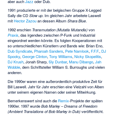
aber auch
Jazz
oder Dub.
1991 produzierte er mit der belgischen Gruppe X-Legged
Sally die CD
Slow up
. Im gleichen Jahr arbeitete Laswell
mit
Hector Zazou
an dessen Album
Shara Blue
.
1992 erschien
Transmutation (Mutatis Mutandis)
von
Praxis
, das irgendwo zwischen P-Funk und Industrial
eingeordnet werden könnte. Es folgten Kooperationen mit
so unterschiedlichen Künstlern und Bands wie: Brian Eno,
Dub Syndicate
,
Pharoah Sanders
,
Pete Namlook
,
F.F.F.
,
DJ
Spooky
,
George Clinton
,
Tony Williams
,
Nicky Skopelitis
,
DJ Krush
,
Jonah Sharp
,
Sly Dunbar
,
Manu Dibango
,
Jah
Wobble
, dem Schriftsteller William S. Burroughs und vielen
anderen.
Die 1990er waren eine außerordentlich produktive Zeit für
Bill Laswell. Jahr für Jahr erschien eine Vielzahl von Alben
unter seinem eigenen Namen oder seiner Mitwirkung.
Bemerkenswert sind auch die
Remix
-Projekte der späten
1990er. 1997 wurde
Bob Marley – Dreams of Freedom
(Ambient Translations of Bob Marley in Dub)
veröffentlicht.