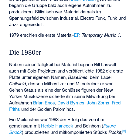
begann die Gruppe bald auch eigene Aufnahmen zu
produzieren. Stilistisch war Material damals im
Spannungsfeld zwischen Industrial, Electro Funk, Funk und
Jazz angesiedelt.
1979 erschien die erste Material-
EP
,
Temporary Music 1
.
Die 1980er
Neben seiner Tätigkeit bei Material begann Bill Laswell
auch mit Solo-Projekten und veröffentlichte 1982 die erste
Platte unter eigenem Namen,
Baselines
, beim Label
Celluloid
, dessen Mitbesitzer und Mitbetreiber er war.
Seinen Status als eine der Schlüsselfiguren der New
Yorker Musikszene sicherte ihm seine Mitwirkung bei
Aufnahmen
Brian Enos
,
David Byrnes
,
John Zorns
,
Fred
Friths
und der
Golden Palominos
.
Ein Meilenstein war 1983 der Erfolg des von ihm
gemeinsam mit
Herbie Hancock
und Beinhorn (
Future
[
3
]
Shock
) produzierten und mitkomponierten Stücks
Rockit
,