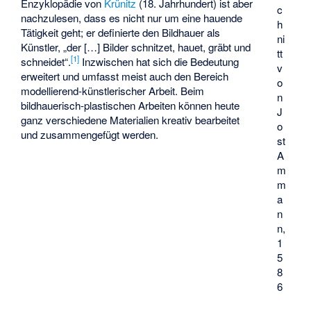
Enzyklopädie von
Krünitz
(18. Jahrhundert) ist aber
c
nachzulesen, dass es nicht nur um eine hauende
h
Tätigkeit geht; er definierte den Bildhauer als
ni
Künstler, „der […] Bilder schnitzet, hauet, gräbt und
tt
[
1
]
schneidet“.
Inzwischen hat sich die Bedeutung
v
erweitert und umfasst meist auch den Bereich
o
modellierend-künstlerischer Arbeit. Beim
n
bildhauerisch-plastischen Arbeiten können heute
J
ganz verschiedene Materialien kreativ bearbeitet
o
und zusammengefügt werden.
st
A
m
m
a
n
n
,
1
5
8
6