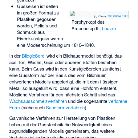
Gusseisen ist selten
im großen Format zu
(c) Rama,
CC BY-SA 3.0 fr
Plastiken gegossen
Porphyrkopf des
worden, Reliefs und
Amenhotep II.
,
Louvre
Schmuck aus
Eisenkunstguss waren
eine Modeerscheinung um 1810–1840.
In der
Bildgießerei
wird ein Bildhauermodell benötigt, das
aus Ton, Wachs, Gips oder anderen Stoffen bestehen
kann. Beim Guss wird in den Kunstgießereien zunächst
eine Gussform auf der Basis des vom Bildhauer
entworfenen Modells angefertigt, die mit dem flüssigen
Metall so ausgefüllt wird, dass eine Hohlform entsteht.
Mögliche Verfahren für den nächsten Schritt sind das
Wachsausschmelzverfahren
und die sogenannte
verlorene
Form
(siehe auch
Sandformverfahren
).
Galvanische Verfahren zur Herstellung von Plastiken
haben mit der Gusstechnik die Notwendigkeit eines
zugrundeliegenden Modells gemeinsam, das weitere
Verfahren ist jedoch gänzlich anders (siehe