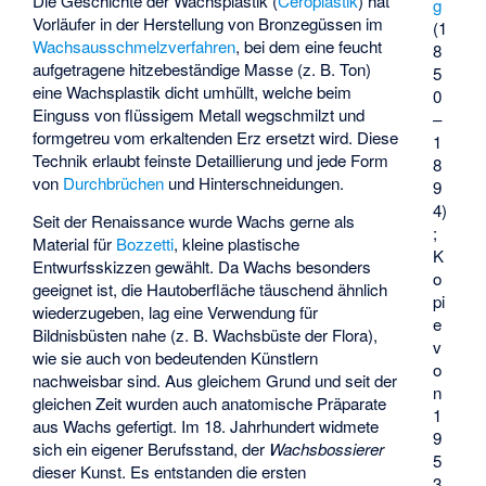
Die Geschichte der Wachsplastik (
Ceroplastik
) hat
g
Vorläufer in der Herstellung von Bronzegüssen im
(1
Wachsausschmelzverfahren
, bei dem eine feucht
8
aufgetragene hitzebeständige Masse (z. B. Ton)
5
eine Wachsplastik dicht umhüllt, welche beim
0
Einguss von flüssigem Metall wegschmilzt und
–
formgetreu vom erkaltenden Erz ersetzt wird. Diese
1
Technik erlaubt feinste Detaillierung und jede Form
8
von
Durchbrüchen
und Hinterschneidungen.
9
4)
Seit der Renaissance wurde Wachs gerne als
;
Material für
Bozzetti
, kleine plastische
K
Entwurfsskizzen gewählt. Da Wachs besonders
o
geeignet ist, die Hautoberfläche täuschend ähnlich
pi
wiederzugeben, lag eine Verwendung für
e
Bildnisbüsten nahe (z. B.
Wachsbüste der Flora
),
v
wie sie auch von bedeutenden Künstlern
o
nachweisbar sind. Aus gleichem Grund und seit der
n
gleichen Zeit wurden auch anatomische Präparate
1
aus Wachs gefertigt. Im 18. Jahrhundert widmete
9
sich ein eigener Berufsstand, der
Wachsbossierer
5
dieser Kunst. Es entstanden die ersten
3