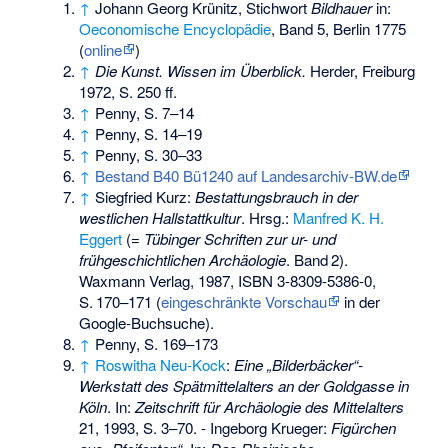
↑
Johann Georg Krünitz, Stichwort
Bildhauer
in:
Oeconomische Encyclopädie
, Band 5, Berlin 1775
(
online
)
↑
Die Kunst. Wissen im Überblick.
Herder, Freiburg
1972, S. 250 ff.
↑
Penny, S. 7–14
↑
Penny, S. 14–19
↑
Penny, S. 30–33
↑
Bestand B40 Bü1240 auf Landesarchiv-BW.de
↑
Siegfried Kurz
:
Bestattungsbrauch in der
westlichen Hallstattkultur
. Hrsg.:
Manfred K. H.
Eggert
(=
Tübinger Schriften zur ur- und
frühgeschichtlichen Archäologie
.
Band
2
).
Waxmann Verlag, 1987,
ISBN 3-8309-5386-0
,
S.
170–171
(
eingeschränkte Vorschau
in der
Google-Buchsuche).
↑
Penny, S. 169–173
↑
Roswitha Neu-Kock
:
Eine „Bilderbäcker“-
Werkstatt des Spätmittelalters an der Goldgasse in
Köln
. In:
Zeitschrift für Archäologie des Mittelalters
21, 1993, S. 3–70. - Ingeborg Krueger:
Figürchen