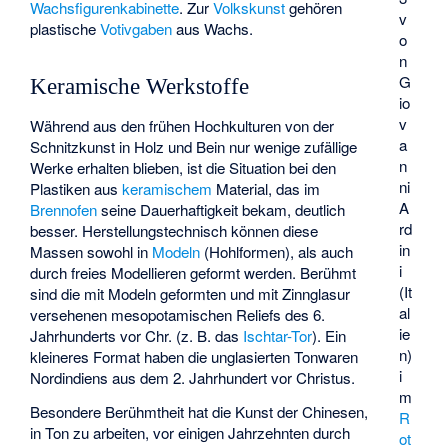
Wachsfigurenkabinette
. Zur
Volkskunst
gehören
v
plastische
Votivgaben
aus Wachs.
o
n
G
Keramische Werkstoffe
io
v
Während aus den frühen Hochkulturen von der
a
Schnitzkunst in Holz und Bein nur wenige zufällige
n
Werke erhalten blieben, ist die Situation bei den
ni
Plastiken aus
keramischem
Material, das im
A
Brennofen
seine Dauerhaftigkeit bekam, deutlich
rd
besser. Herstellungstechnisch können diese
in
Massen sowohl in
Modeln
(Hohlformen), als auch
i
durch freies Modellieren geformt werden. Berühmt
(It
sind die mit Modeln geformten und mit Zinnglasur
al
versehenen mesopotamischen Reliefs des 6.
ie
Jahrhunderts vor Chr. (z. B. das
Ischtar-Tor
). Ein
n)
kleineres Format haben die unglasierten Tonwaren
i
Nordindiens aus dem 2. Jahrhundert vor Christus.
m
Besondere Berühmtheit hat die Kunst der Chinesen,
R
in Ton zu arbeiten, vor einigen Jahrzehnten durch
ot