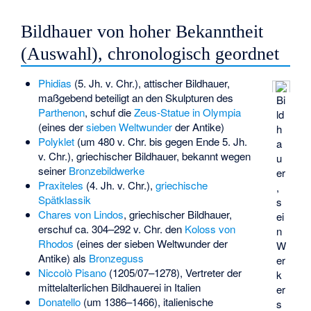
Bildhauer von hoher Bekanntheit
(Auswahl), chronologisch geordnet
Phidias
(5. Jh. v. Chr.), attischer Bildhauer,
maßgebend beteiligt an den Skulpturen des
Bi
Parthenon
, schuf die
Zeus-Statue in Olympia
ld
(eines der
sieben Weltwunder
der Antike)
h
Polyklet
(um 480 v. Chr. bis gegen Ende 5. Jh.
a
v. Chr.), griechischer Bildhauer, bekannt wegen
u
seiner
Bronzebildwerke
er
Praxiteles
(4. Jh. v. Chr.),
griechische
,
Spätklassik
s
Chares von Lindos
, griechischer Bildhauer,
ei
erschuf ca. 304–292 v. Chr. den
Koloss von
n
Rhodos
(eines der sieben Weltwunder der
W
Antike) als
Bronzeguss
er
Niccolò Pisano
(1205/07–1278), Vertreter der
k
mittelalterlichen Bildhauerei in Italien
er
Donatello
(um 1386–1466), italienische
s