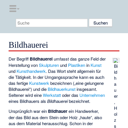
Bildhauerei
Der Begriff
Bildhauerei
umfasst das ganze Feld der
Herstellung von
Skulpturen
und
Plastiken
in
Kunst
Bi
und
Kunsthandwerk
. Das Wort steht allgemein für
ld
die Tätigkeit. In der Umgangssprache kann es auch
h
das fertige
Kunstwerk
bezeichnen („eine gelungene
a
Bildhauerei“) und die
Bildhauerkunst
insgesamt.
u
Seltener wird eine
Werkstatt
oder das
Unternehmen
er
eines Bildhauers als
Bildhauerei
bezeichnet.
,
H
Ursprünglich war ein
Bildhauer
ein Handwerker,
ol
der das Bild aus dem Stein oder Holz „haute“, also
z
aus dem Material herausschlug. Schon in der
s