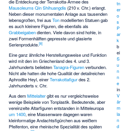
die Entdeckung der Terrakotta-Armee des
tn
Mausoleums Qin Shihuangdis
(210 v. Chr.) erlangt.
er
Neben dieser monumentalen Anlage aus tausenden
o
lebensgroßen, frei aus
Ton
modellierten Statuen gab
s
es auch kleinere Figuren, die ebenfalls als
P
Grabbeigaben
dienten. Viele davon sind hohle, in
ar
zwei Formenhälften gepresste und glasierte
k
[
8
]
Serienprodukte.
b
ei
Eine ganz ähnliche Herstellungsweise und Funktion
S
wird mit den im Griechenland des 4. und 3.
u
Jahrhunderts beliebten
Tanagra-Figuren
verbunden.
n
Nicht alle hatten die hohe Qualität der detailreichen
n
Aphrodite Heyl
, einer
Terrakottafigur
des 2.
e
Jahrhunderts v. Chr.
in
V
Aus dem
Mittelalter
gibt es nur vergleichsweise
är
wenige Beispiele von Tonplastik. Bedeutende, aber
m
vereinzelte Altarfiguren entstanden in Mitteleuropa
la
um 1400
, eine Massenware dagegen waren
n
kleinformatige Andachtsfigürchen aus weißem
d
Pfeifenton, eine rheinische Spezialität des späten