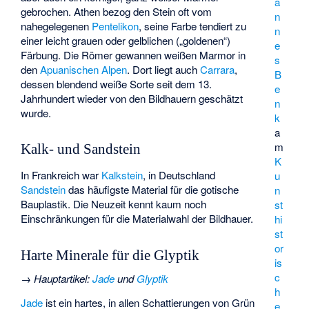
a
gebrochen. Athen bezog den Stein oft vom
n
nahegelegenen
Pentelikon
, seine Farbe tendiert zu
n
einer leicht grauen oder gelblichen („goldenen“)
e
Färbung. Die Römer gewannen weißen Marmor in
s
den
Apuanischen Alpen
. Dort liegt auch
Carrara
,
B
dessen blendend weiße Sorte seit dem 13.
e
Jahrhundert wieder von den Bildhauern geschätzt
n
wurde.
k
a
m
Kalk- und Sandstein
K
In Frankreich war
Kalkstein
, in Deutschland
u
Sandstein
das häufigste Material für die gotische
n
Bauplastik. Die Neuzeit kennt kaum noch
st
Einschränkungen für die Materialwahl der Bildhauer.
hi
st
or
Harte Minerale für die Glyptik
is
c
→
Hauptartikel
:
Jade
und
Glyptik
h
Jade
ist ein hartes, in allen Schattierungen von Grün
e