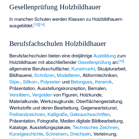
Gesellenprüfung Holzbildhauer
In manchen Schulen werden Klassen zu Holzbildhauern
[
13
]
[
14
]
ausgebildet.
Berufsfachschulen Holzbildhauer
Berufsfachschulen bieten eine dreijährige
Ausbildung
zum
[
15
]
Holzbildhauer mit abschließender
Gesellenprüfung
an:
allgemeine Berufsschulfächer,
Kunstmarkt
, Skulpturarbeit,
Bildhauerei,
Schnitzen
,
Modellieren
, Abformtechniken,
Gips
-,
Silikon
-,
Polyester
- und
Betonguss
,
Keramik
,
Präsentation, Ausstellungskonzeption, Bemalen,
Versilbern
,
Vergolden
von Figuren, Holzkunde,
Materialkunde, Werkzeugkunde, Oberflächengestaltung,
Werkstoffe und deren Bearbeitung, Gegenwartskunst,
Freihandzeichnen
,
Kalligrafie
,
Gebrauchsschriften
,
Präsentation, Fotografie, Medien digitale Bildbearbeitung,
Kataloge, Ausstellungsplakate,
Technisches Zeichnen
,
Kunstgeschichte
,
Schreinern
,
Drechseln
, Verleimung,