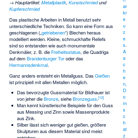
→
Hauptartikel
:
Metallplastik
,
Kunstschmied
und
ar
Kupferschmied
kr
e
Das plastische Arbeiten in Metall benutzt sehr
u
unterschiedliche Techniken. So kann eine Form aus
z
geschlagenen („
getriebenen
“) Blechen heraus
e
modelliert werden. Kleine, schmuckhafte Reliefs
s
.
sind so entstanden wie auch monumentale
A
Denkmäler, z. B. die
Freiheitsstatue
, die Quadriga
a
auf dem
Brandenburger Tor
oder das
c
Hermannsdenkmal
.
h
Ganz anders entsteht ein Metallguss. Das
Gießen
e
ist prinzipiell mit allen Metallen möglich.
n,
D
Das bevorzugte Gussmaterial für Bildhauer ist
o
[
12
]
von jeher die
Bronze
, siehe
Bronzeguss
.
m
Man kennt künstlerische Beispiele für den Guss
s
aus Messing und Zinn sowie Massenprodukte
c
aus Zink.
h
Silber lässt sich weniger gut gießen, größere
at
Skulpturen aus diesem Material sind meist
z
getrieben.