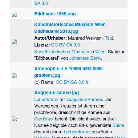
SA 3.0
Bildhauer-1568.png
Kunsthistorisches Museum Wien
Bildhauerei 2010.jpg
Autor/Urheber:
Manfred Werner -
Tsui
,
Lizenz:
CC BY-SA 3.0
Kunsthistorisches Museum
in
Wien
, Skulptur
"Bildhauerei" von
Johannes Benk
.
Amenophis II-E 10896-IMG 0085-
gradient.jpg
(c) Rama,
CC BY-SA 3.0 fr
Augustus kameo.jpg
Lotharkreuz
mit
Augustus
-
Kamee
. Die
Vierung des Kreuzes ist durch eine
prachtvolle, dreischichtige Kamee aus
Sardonyx
betont. Die leicht ovale, antike
Kamee zeigt die nach links gewendete
Büste
des mit einem
Lorbeerkranz
gekrönten
Kaisers
Augustus, der in seiner rechten
Hand