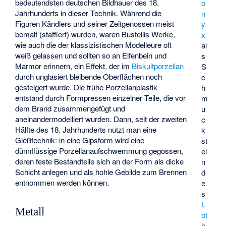
bedeutendsten deutschen Bildhauer des 18.
o
Jahrhunderts in dieser Technik. Während die
n
Figuren Kändlers und seiner Zeitgenossen meist
y
bemalt (staffiert) wurden, waren Bustellis Werke,
x
wie auch die der klassizistischen Modelleure oft
al
weiß gelassen und sollten so an Elfenbein und
s
Marmor erinnern, ein Effekt, der im
Biskuitporzellan
S
durch unglasiert bleibende Oberflächen noch
c
gesteigert wurde. Die frühe Porzellanplastik
h
entstand durch Formpressen einzelner Teile, die vor
m
dem Brand zusammengefügt und
u
aneinandermodelliert wurden. Dann, seit der zweiten
c
Hälfte des 18. Jahrhunderts nutzt man eine
k
Gießtechnik: in eine Gipsform wird eine
st
dünnflüssige Porzellanaufschwemmung gegossen,
ei
deren feste Bestandteile sich an der Form als dicke
n
Schicht anlegen und als hohle Gebilde zum Brennen
d
entnommen werden können.
e
s
L
Metall
ot
h