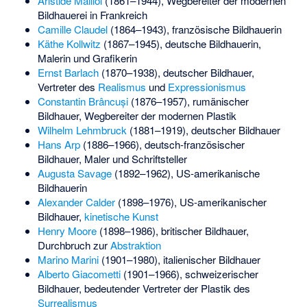
Aristide Maillol
(1861–1944), Wegbereiter der modernen
Bildhauerei in Frankreich
Camille Claudel
(1864–1943), französische Bildhauerin
Käthe Kollwitz
(1867–1945), deutsche Bildhauerin,
Malerin und Grafikerin
Ernst Barlach
(1870–1938), deutscher Bildhauer,
Vertreter des
Realismus
und
Expressionismus
Constantin Brâncuși
(1876–1957), rumänischer
Bildhauer, Wegbereiter der modernen Plastik
Wilhelm Lehmbruck
(1881–1919), deutscher Bildhauer
Hans Arp
(1886–1966), deutsch-französischer
Bildhauer, Maler und Schriftsteller
Augusta Savage
(1892–1962), US-amerikanische
Bildhauerin
Alexander Calder
(1898–1976), US-amerikanischer
Bildhauer,
kinetische Kunst
Henry Moore
(1898–1986), britischer Bildhauer,
Durchbruch zur
Abstraktion
Marino Marini
(1901–1980), italienischer Bildhauer
Alberto Giacometti
(1901–1966), schweizerischer
Bildhauer, bedeutender Vertreter der Plastik des
Surrealismus