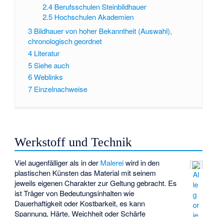
2.4
Berufsschulen Steinbildhauer
2.5
Hochschulen Akademien
3
Bildhauer von hoher Bekanntheit (Auswahl),
chronologisch geordnet
4
Literatur
5
Siehe auch
6
Weblinks
7
Einzelnachweise
Werkstoff und Technik
Viel augenfälliger als in der
Malerei
wird in den
plastischen Künsten das Material mit seinem
Al
jeweils eigenen Charakter zur Geltung gebracht. Es
le
ist Träger von Bedeutungsinhalten wie
g
Dauerhaftigkeit oder Kostbarkeit, es kann
or
Spannung, Härte, Weichheit oder Schärfe
ie