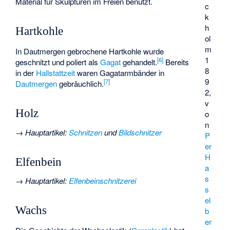
Material für Skulpturen im Freien benutzt.
c
k
h
Hartkohle
ol
m
In Dautmergen gebrochene
Hartkohle
wurde
1
[
6
]
geschnitzt und poliert als
Gagat
gehandelt.
Bereits
8
in der
Hallstattzeit
waren Gagatarmbänder in
9
[
7
]
Dautmergen
gebräuchlich.
2,
v
Holz
o
n
→
Hauptartikel
:
Schnitzen
und
Bildschnitzer
P
er
H
Elfenbein
a
s
→
Hauptartikel
:
Elfenbeinschnitzerei
s
el
Wachs
b
er