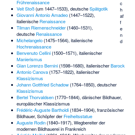
Frührenaissance
c
Veit Stoß
(um 1447–1533), deutsche
Spätgotik
h
Giovanni Antonio Amadeo
(1447–1522),
af
italienische
Renaissance
f
Tilman Riemenschneider
(1460–1531),
e
deutsche
Renaissance
n
Michelangelo
(1475–1564), italienische
d
Hochrenaissance
Benvenuto Cellini
(1500–1571), italienischer
Manierismus
Gian Lorenzo Bernini
(1598–1680), italienischer
Barock
Antonio Canova
(1757–1822), italienischer
Klassizismus
Johann Gottfried Schadow
(1764–1850), deutscher
Klassizismus
Bertel Thorvaldsen
(1770–1844), dänischer Bildhauer,
europäischer Klassizismus
Frédéric-Auguste Bartholdi
(1834–1904), französischer
Bildhauer, Schöpfer der
Freiheitsstatue
Auguste Rodin
(1840–1917), Wegbereiter der
modernen Bildhauerei in Frankreich