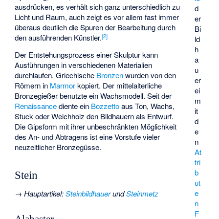
ausdrücken, es verhält sich ganz unterschiedlich zu
d
Licht und Raum, auch zeigt es vor allem fast immer
er
überaus deutlich die Spuren der Bearbeitung durch
Bi
[
2
]
den ausführenden Künstler.
ld
h
Der Entstehungsprozess einer Skulptur kann
a
Ausführungen in verschiedenen Materialien
u
durchlaufen. Griechische
Bronzen
wurden von den
er
Römern in
Marmor
kopiert. Der mittelalterliche
ei
Bronzegießer benutzte ein Wachsmodell. Seit der
m
Renaissance
diente ein
Bozzetto
aus Ton, Wachs,
it
Stuck oder Weichholz den Bildhauern als Entwurf.
d
Die Gipsform mit ihrer unbeschränkten Möglichkeit
e
des An- und Abtragens ist eine Vorstufe vieler
n
neuzeitlicher Bronzegüsse.
At
tri
b
Stein
ut
e
→
Hauptartikel
:
Steinbildhauer
und
Steinmetz
n
F