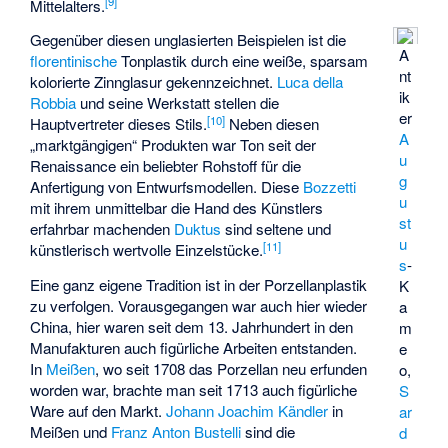
[
9
]
Mittelalters.
Gegenüber diesen unglasierten Beispielen ist die
A
florentinische
Tonplastik durch eine weiße, sparsam
nt
kolorierte Zinnglasur gekennzeichnet.
Luca della
ik
Robbia
und seine Werkstatt stellen die
er
[
10
]
Hauptvertreter dieses Stils.
Neben diesen
A
„marktgängigen“ Produkten war Ton seit der
u
Renaissance ein beliebter Rohstoff für die
g
Anfertigung von Entwurfsmodellen. Diese
Bozzetti
u
mit ihrem unmittelbar die Hand des Künstlers
st
erfahrbar machenden
Duktus
sind seltene und
u
[
11
]
künstlerisch wertvolle Einzelstücke.
s
-
Eine ganz eigene Tradition ist in der Porzellanplastik
K
zu verfolgen. Vorausgegangen war auch hier wieder
a
China, hier waren seit dem 13. Jahrhundert in den
m
Manufakturen auch figürliche Arbeiten entstanden.
e
In
Meißen
, wo seit 1708 das Porzellan neu erfunden
o,
worden war, brachte man seit 1713 auch figürliche
S
Ware auf den Markt.
Johann Joachim Kändler
in
ar
Meißen und
Franz Anton Bustelli
sind die
d