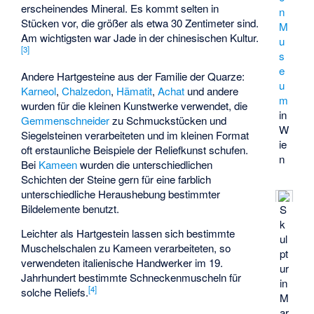
erscheinendes Mineral. Es kommt selten in
n
Stücken vor, die größer als etwa 30 Zentimeter sind.
M
Am wichtigsten war Jade in der chinesischen Kultur.
u
[
3
]
s
e
Andere Hartgesteine aus der Familie der Quarze:
u
Karneol
,
Chalzedon
,
Hämatit
,
Achat
und andere
m
wurden für die kleinen Kunstwerke verwendet, die
in
Gemmenschneider
zu Schmuckstücken und
W
Siegelsteinen verarbeiteten und im kleinen Format
ie
oft erstaunliche Beispiele der Reliefkunst schufen.
n
Bei
Kameen
wurden die unterschiedlichen
Schichten der Steine gern für eine farblich
unterschiedliche Heraushebung bestimmter
Bildelemente benutzt.
S
k
Leichter als Hartgestein lassen sich bestimmte
ul
Muschelschalen zu Kameen verarbeiteten, so
pt
verwendeten italienische Handwerker im 19.
ur
Jahrhundert bestimmte Schneckenmuscheln für
in
[
4
]
solche Reliefs.
M
ar