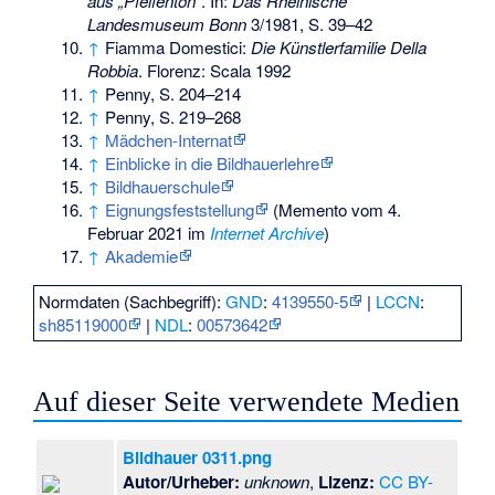
aus „Pfeifenton“
. In:
Das Rheinische
Landesmuseum Bonn
3/1981, S. 39–42
↑
Fiamma Domestici:
Die Künstlerfamilie Della
Robbia
. Florenz: Scala 1992
↑
Penny, S. 204–214
↑
Penny, S. 219–268
↑
Mädchen-Internat
↑
Einblicke in die Bildhauerlehre
↑
Bildhauerschule
↑
Eignungsfeststellung
(
Memento
vom 4.
Februar 2021 im
Internet Archive
)
↑
Akademie
Normdaten (Sachbegriff):
GND
:
4139550-5
|
LCCN
:
sh85119000
|
NDL
:
00573642
Auf dieser Seite verwendete Medien
Bildhauer 0311.png
Autor/Urheber:
unknown
,
Lizenz:
CC BY-