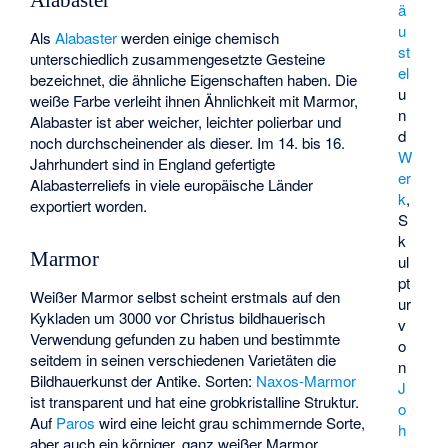
Alabaster
ä
u
Als
Alabaster
werden einige chemisch
st
unterschiedlich zusammengesetzte Gesteine
el
bezeichnet, die ähnliche Eigenschaften haben. Die
u
weiße Farbe verleiht ihnen Ähnlichkeit mit Marmor,
n
Alabaster ist aber weicher, leichter polierbar und
d
noch durchscheinender als dieser. Im 14. bis 16.
W
Jahrhundert sind in England gefertigte
er
Alabasterreliefs in viele europäische Länder
k
,
exportiert worden.
S
k
Marmor
ul
pt
Weißer Marmor selbst scheint erstmals auf den
ur
Kykladen um 3000 vor Christus bildhauerisch
v
Verwendung gefunden zu haben und bestimmte
o
seitdem in seinen verschiedenen Varietäten die
n
Bildhauerkunst der Antike. Sorten:
Naxos-Marmor
J
ist transparent und hat eine grobkristalline Struktur.
o
Auf
Paros
wird eine leicht grau schimmernde Sorte,
h
aber auch ein körniger, ganz weißer Marmor