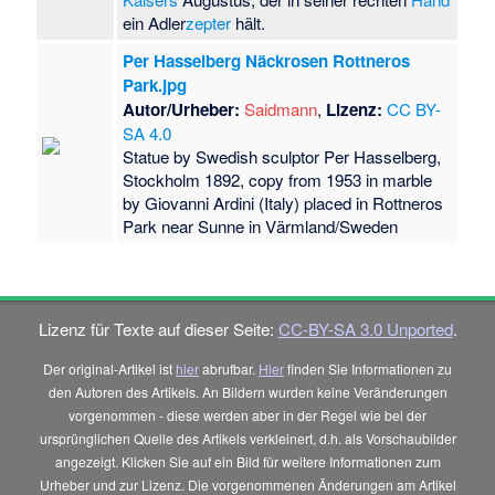
ein Adler
zepter
hält.
Per Hasselberg Näckrosen Rottneros
Park.jpg
Autor/Urheber:
Saidmann
,
Lizenz:
CC BY-
SA 4.0
Statue by Swedish sculptor Per Hasselberg,
Stockholm 1892, copy from 1953 in marble
by Giovanni Ardini (Italy) placed in Rottneros
Park near Sunne in Värmland/Sweden
Lizenz für Texte auf dieser Seite:
CC-BY-SA 3.0 Unported
.
Der original-Artikel ist
hier
abrufbar.
Hier
finden Sie Informationen zu
den Autoren des Artikels. An Bildern wurden keine Veränderungen
vorgenommen - diese werden aber in der Regel wie bei der
ursprünglichen Quelle des Artikels verkleinert, d.h. als Vorschaubilder
angezeigt. Klicken Sie auf ein Bild für weitere Informationen zum
Urheber und zur Lizenz. Die vorgenommenen Änderungen am Artikel