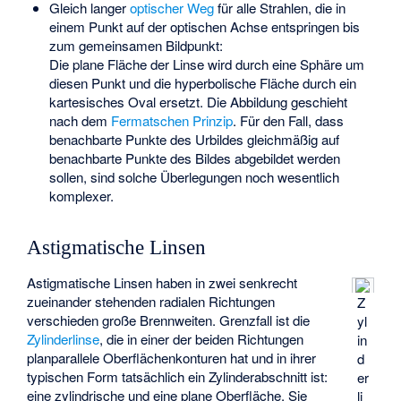
Gleich langer
optischer Weg
für alle Strahlen, die in
einem Punkt auf der optischen Achse entspringen bis
zum gemeinsamen Bildpunkt:
Die plane Fläche der Linse wird durch eine Sphäre um
diesen Punkt und die hyperbolische Fläche durch ein
kartesisches Oval
ersetzt. Die Abbildung geschieht
nach dem
Fermatschen Prinzip
. Für den Fall, dass
benachbarte Punkte des Urbildes gleichmäßig auf
benachbarte Punkte des Bildes abgebildet werden
sollen, sind solche Überlegungen noch wesentlich
komplexer.
Astigmatische Linsen
Astigmatische Linsen haben in zwei senkrecht
zueinander stehenden radialen Richtungen
Z
verschieden große Brennweiten. Grenzfall ist die
yl
Zylinderlinse
, die in einer der beiden Richtungen
in
planparallele Oberflächenkonturen hat und in ihrer
d
typischen Form tatsächlich ein Zylinderabschnitt ist:
er
eine zylindrische und eine plane Oberfläche. Sie
li