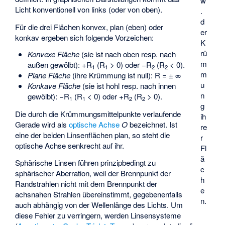
w
Licht konventionell von links (oder von oben).
.
d
Für die drei Flächen konvex, plan (eben) oder
er
konkav ergeben sich folgende Vorzeichen:
K
rü
Konvexe Fläche
(sie ist nach oben resp. nach
m
außen gewölbt): +R
(R
> 0) oder −R
(R
< 0).
1
1
2
2
m
Plane Fläche
(ihre Krümmung ist null): R = ± ∞
u
Konkave Fläche
(sie ist hohl resp. nach innen
n
gewölbt): −R
(R
< 0) oder +R
(R
> 0).
1
1
2
2
g
Die durch die Krümmungsmittelpunkte verlaufende
ih
Gerade wird als
optische Achse
O
bezeichnet. Ist
re
eine der beiden Linsenflächen plan, so steht die
r
optische Achse senkrecht auf ihr.
Fl
ä
Sphärische Linsen führen prinzipbedingt zu
c
sphärischer Aberration, weil der Brennpunkt der
h
Randstrahlen nicht mit dem Brennpunkt der
e
achsnahen Strahlen übereinstimmt, gegebenenfalls
n.
auch abhängig von der Wellenlänge des Lichts. Um
diese Fehler zu verringern, werden Linsensysteme