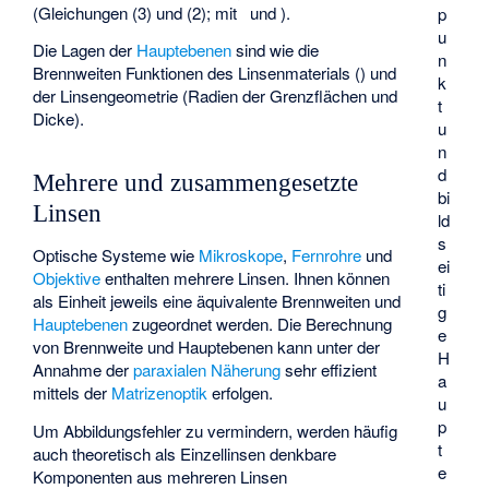
(Gleichungen (3) und (2); mit
und
).
p
u
Die Lagen der
Hauptebenen
sind wie die
n
Brennweiten Funktionen des Linsenmaterials (
) und
k
der Linsengeometrie (Radien der Grenzflächen und
t
Dicke).
u
n
d
Mehrere und zusammengesetzte
bi
Linsen
ld
s
Optische Systeme wie
Mikroskope
,
Fernrohre
und
ei
Objektive
enthalten mehrere Linsen. Ihnen können
ti
als Einheit jeweils eine äquivalente Brennweiten und
g
Hauptebenen
zugeordnet werden. Die Berechnung
e
von Brennweite und Hauptebenen kann unter der
H
Annahme der
paraxialen Näherung
sehr effizient
a
mittels der
Matrizenoptik
erfolgen.
u
p
Um Abbildungsfehler zu vermindern, werden häufig
t
auch theoretisch als Einzellinsen denkbare
e
Komponenten aus mehreren Linsen