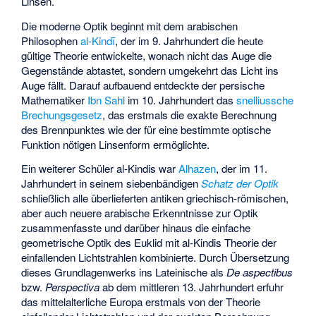
Linsen.
Die moderne Optik beginnt mit dem arabischen
Philosophen
al-Kindī
, der im 9. Jahrhundert die heute
gültige Theorie entwickelte, wonach nicht das Auge die
Gegenstände abtastet, sondern umgekehrt das Licht ins
Auge fällt. Darauf aufbauend entdeckte der persische
Mathematiker
Ibn Sahl
im 10. Jahrhundert das
snelliussche
Brechungsgesetz
, das erstmals die exakte Berechnung
des Brennpunktes wie der für eine bestimmte optische
Funktion nötigen Linsenform ermöglichte.
Ein weiterer Schüler al-Kindis war
Alhazen
, der im 11.
Jahrhundert in seinem siebenbändigen
Schatz der Optik
schließlich alle überlieferten antiken griechisch-römischen,
aber auch neuere arabische Erkenntnisse zur Optik
zusammenfasste und darüber hinaus die einfache
geometrische Optik des Euklid mit al-Kindis Theorie der
einfallenden Lichtstrahlen kombinierte. Durch Übersetzung
dieses Grundlagenwerks ins Lateinische als
De aspectibus
bzw.
Perspectiva
ab dem mittleren 13. Jahrhundert erfuhr
das mittelalterliche Europa erstmals von der Theorie