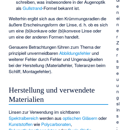
schreiben, was insbesondere in der Augenoptik
e
als
Gullstrand
-Formel bekannt ist.
n
ei
Weiterhin ergibt sich aus den Krümmungsradien die
n
äußere Erscheinungsform der Linse, d. h. ob es sich
e
um eine (bi)konkave oder (bi)konvexe Linse oder
r
um eine der anderen Formen handelt.
Z
Genauere Betrachtungen führen zum Thema der
e
prinzipiell unvermeidbaren
Abbildungsfehler
und
r
weiterer Fehler durch Fehler und Ungenauigkeiten
s
bei der Herstellung (Materialfehler, Toleranzen beim
tr
Schliff, Montagefehler).
e
u
u
Herstellung und verwendete
n
g
Materialien
sl
in
Linsen zur Verwendung im sichtbaren
s
Spektralbereich
werden aus
optischen Gläsern
oder
e
Kunststoffen
wie
Polycarbonaten
,
: