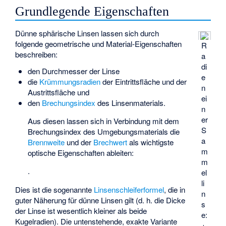
Grundlegende Eigenschaften
Dünne sphärische Linsen lassen sich durch
folgende geometrische und Material-Eigenschaften
R
beschreiben:
a
di
den Durchmesser der Linse
e
die
Krümmungsradien
der Eintrittsfläche
und der
n
Austrittsfläche
und
ei
den
Brechungsindex
des Linsenmaterials.
n
er
Aus diesen lassen sich in Verbindung mit dem
S
Brechungsindex des Umgebungsmaterials
die
a
Brennweite
und der
Brechwert
als wichtigste
m
optische Eigenschaften ableiten:
m
.
el
li
Dies ist die sogenannte
Linsenschleiferformel
, die in
n
guter Näherung für dünne Linsen gilt (d. h. die Dicke
s
der Linse ist wesentlich kleiner als beide
e:
Kugelradien). Die untenstehende, exakte Variante
+