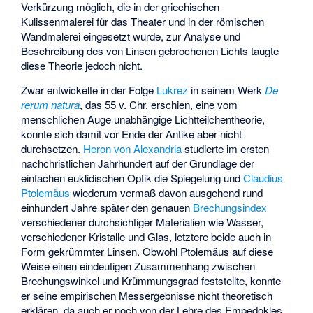
Verkürzung möglich, die in der griechischen
Kulissenmalerei für das Theater und in der römischen
Wandmalerei eingesetzt wurde, zur Analyse und
Beschreibung des von Linsen gebrochenen Lichts taugte
diese Theorie jedoch nicht.
Zwar entwickelte in der Folge
Lukrez
in seinem Werk
De
rerum natura
, das 55 v. Chr. erschien, eine vom
menschlichen Auge unabhängige Lichtteilchentheorie,
konnte sich damit vor Ende der Antike aber nicht
durchsetzen.
Heron von Alexandria
studierte im ersten
nachchristlichen Jahrhundert auf der Grundlage der
einfachen euklidischen Optik die Spiegelung und
Claudius
Ptolemäus
wiederum vermaß davon ausgehend rund
einhundert Jahre später den genauen
Brechungsindex
verschiedener durchsichtiger Materialien wie Wasser,
verschiedener Kristalle und Glas, letztere beide auch in
Form gekrümmter Linsen. Obwohl Ptolemäus auf diese
Weise einen eindeutigen Zusammenhang zwischen
Brechungswinkel und Krümmungsgrad feststellte, konnte
er seine empirischen Messergebnisse nicht theoretisch
erklären, da auch er noch von der Lehre des Empedokles