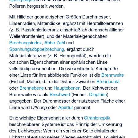
Polieren hergestellt werden.
Mit Hilfe der geometrischen Größen Durchmesser,
Linsenradien, Mittendicke, ergänzt mit Herstelltoleranzen
(z. B. Passfehlertoleranz einschließlich durchschnittlicher
Wellenfrontfehler), und der Materialeigenschaften
Brechungsindex
,
Abbe-Zahl
und
Spannungsdoppelbrechung
, ergänzt durch
Materialtoleranzen (z. B.
Homogenität
), werden die
optischen Eigenschaften einer sphärischen Linse
vollständig beschrieben. Die wesentlichste Kenngröße
einer Linse für ihre abbildende Funktion ist die
Brennweite
(Einheit: Meter), d. h. die Distanz zwischen
Brennpunkt
oder
Brennebene
und
Hauptebenen
. Der Kehrwert der
Brennweite wird als
Brechwert
(Einheit:
Dioptrien
)
angegeben. Der Durchmesser der nutzbaren Fläche einer
Linse wird
Öffnung
oder
Apertur
genannt.
Eine wichtige Eigenschaft aller durch
Strahlenoptik
beschreibbaren Systeme ist das Prinzip der Umkehrung
des Lichtweges: Wenn ein von einer Seite einfallender
Lichtstrahl entlang seines Weges verfolgt wird, so wird ein