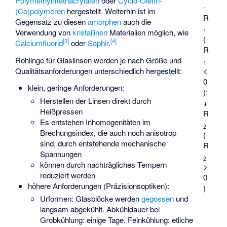
Polymethylmethacrylaten
oder
Cyclo-Olefin-
-
(Co)polymeren
hergestellt. Weiterhin ist im
R
Gegensatz zu diesen
amorphen
auch die
1
Verwendung von
kristallinen
Materialien möglich, wie
(
[
3
]
[
4
]
Calciumfluorid
oder
Saphir
.
R
Rohlinge für Glaslinsen werden je nach Größe und
1
<
Qualitätsanforderungen unterschiedlich hergestellt:
0
klein, geringe Anforderungen:
);
Herstellen der Linsen direkt durch
+
Heißpressen
R
Es entstehen Inhomogenitäten im
2
Brechungsindex, die auch noch anisotrop
(
sind, durch entstehende mechanische
R
Spannungen
2
können durch nachträgliches Tempern
>
reduziert werden
0
höhere Anforderungen (Präzisionsoptiken):
)
Urformen: Glasblöcke werden
gegossen
und
langsam abgekühlt. Abkühldauer bei
Grobkühlung: einige Tage, Feinkühlung: etliche