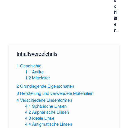
c
hl
iff
e
n.
Inhaltsverzeichnis
1
Geschichte
1.1
Antike
1.2
Mittelalter
2
Grundlegende Eigenschaften
3
Herstellung und verwendete Materialien
4
Verschiedene Linsenformen
4.1
Sphärische Linsen
4.2
Asphärische Linsen
4.3
Ideale Linse
4.4
Astigmatische Linsen