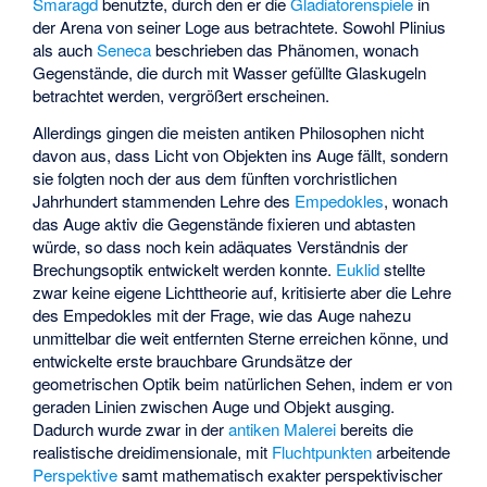
Smaragd
benutzte, durch den er die
Gladiatorenspiele
in
der Arena von seiner Loge aus betrachtete. Sowohl Plinius
als auch
Seneca
beschrieben das Phänomen, wonach
Gegenstände, die durch mit Wasser gefüllte Glaskugeln
betrachtet werden, vergrößert erscheinen.
Allerdings gingen die meisten antiken Philosophen nicht
davon aus, dass Licht von Objekten ins Auge fällt, sondern
sie folgten noch der aus dem fünften vorchristlichen
Jahrhundert stammenden Lehre des
Empedokles
, wonach
das Auge aktiv die Gegenstände fixieren und abtasten
würde, so dass noch kein adäquates Verständnis der
Brechungsoptik entwickelt werden konnte.
Euklid
stellte
zwar keine eigene Lichttheorie auf, kritisierte aber die Lehre
des Empedokles mit der Frage, wie das Auge nahezu
unmittelbar die weit entfernten Sterne erreichen könne, und
entwickelte erste brauchbare Grundsätze der
geometrischen Optik beim natürlichen Sehen, indem er von
geraden Linien zwischen Auge und Objekt ausging.
Dadurch wurde zwar in der
antiken Malerei
bereits die
realistische dreidimensionale, mit
Fluchtpunkten
arbeitende
Perspektive
samt mathematisch exakter perspektivischer