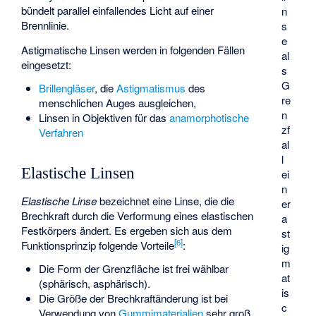
bündelt parallel einfallendes Licht auf einer
n
Brennlinie.
s
e
Astigmatische Linsen werden in folgenden Fällen
al
eingesetzt:
s
G
Brillengläser
, die
Astigmatismus
des
re
menschlichen Auges ausgleichen,
n
Linsen in Objektiven für das
anamorphotische
zf
Verfahren
al
l
Elastische Linsen
ei
n
Elastische Linse
bezeichnet eine Linse, die die
er
Brechkraft durch die Verformung eines elastischen
a
Festkörpers ändert. Es ergeben sich aus dem
st
[
6
]
Funktionsprinzip folgende Vorteile
:
ig
m
Die Form der Grenzfläche ist frei wählbar
at
(sphärisch, asphärisch).
is
Die Größe der Brechkraftänderung ist bei
c
Verwendung von
Gummimaterialien
sehr groß