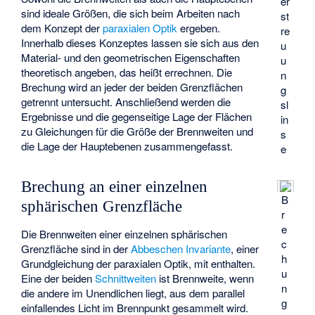
er
sind ideale Größen, die sich beim Arbeiten nach
st
dem Konzept der
paraxialen Optik
ergeben.
re
Innerhalb dieses Konzeptes lassen sie sich aus den
u
Material- und den geometrischen Eigenschaften
u
theoretisch angeben, das heißt errechnen. Die
n
Brechung wird an jeder der beiden Grenzflächen
g
getrennt untersucht. Anschließend werden die
sl
Ergebnisse und die gegenseitige Lage der Flächen
in
zu Gleichungen für die Größe der Brennweiten und
s
die Lage der Hauptebenen zusammengefasst.
e
Brechung an einer einzelnen
B
sphärischen Grenzfläche
r
e
Die Brennweiten einer einzelnen sphärischen
c
Grenzfläche sind in der
Abbeschen Invariante
, einer
h
Grundgleichung der paraxialen Optik, mit enthalten.
u
Eine der beiden
Schnittweiten
ist Brennweite, wenn
n
die andere im Unendlichen liegt, aus dem parallel
g
einfallendes Licht im Brennpunkt gesammelt wird.