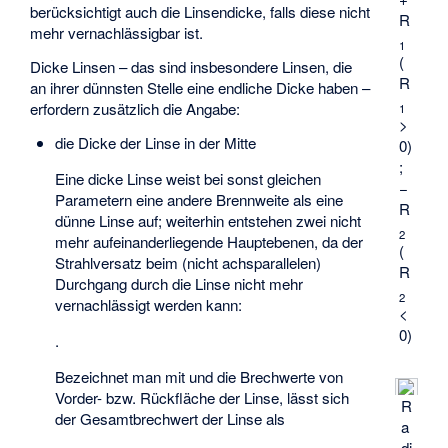
berücksichtigt auch die Linsendicke, falls diese nicht
R
mehr vernachlässigbar ist.
1
(
Dicke Linsen – das sind insbesondere Linsen, die
R
an ihrer dünnsten Stelle eine endliche Dicke haben –
erfordern zusätzlich die Angabe:
1
>
die Dicke der Linse in der Mitte
0)
;
Eine dicke Linse weist bei sonst gleichen
−
Parametern eine andere Brennweite als eine
R
dünne Linse auf; weiterhin entstehen zwei nicht
2
mehr aufeinanderliegende Hauptebenen, da der
(
Strahlversatz beim (nicht achsparallelen)
R
Durchgang durch die Linse nicht mehr
2
vernachlässigt werden kann:
<
0)
.
Bezeichnet man mit
und
die Brechwerte von
Vorder- bzw. Rückfläche der Linse, lässt sich
R
der Gesamtbrechwert der Linse als
a
di