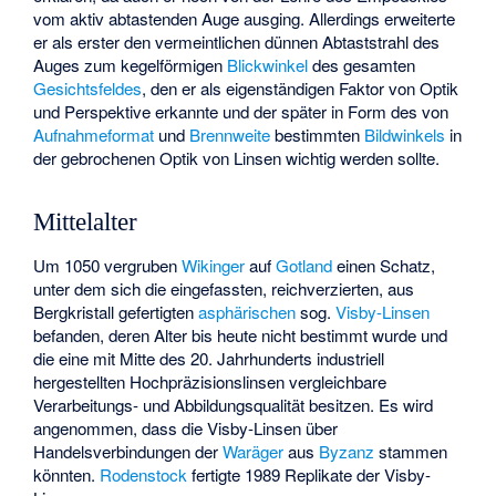
vom aktiv abtastenden Auge ausging. Allerdings erweiterte
er als erster den vermeintlichen dünnen Abtaststrahl des
Auges zum kegelförmigen
Blickwinkel
des gesamten
Gesichtsfeldes
, den er als eigenständigen Faktor von Optik
und Perspektive erkannte und der später in Form des von
Aufnahmeformat
und
Brennweite
bestimmten
Bildwinkels
in
der gebrochenen Optik von Linsen wichtig werden sollte.
Mittelalter
Um 1050 vergruben
Wikinger
auf
Gotland
einen Schatz,
unter dem sich die eingefassten, reichverzierten, aus
Bergkristall gefertigten
asphärischen
sog.
Visby-Linsen
befanden, deren Alter bis heute nicht bestimmt wurde und
die eine mit Mitte des 20. Jahrhunderts industriell
hergestellten Hochpräzisionslinsen vergleichbare
Verarbeitungs- und Abbildungsqualität besitzen. Es wird
angenommen, dass die Visby-Linsen über
Handelsverbindungen der
Waräger
aus
Byzanz
stammen
könnten.
Rodenstock
fertigte 1989 Replikate der Visby-