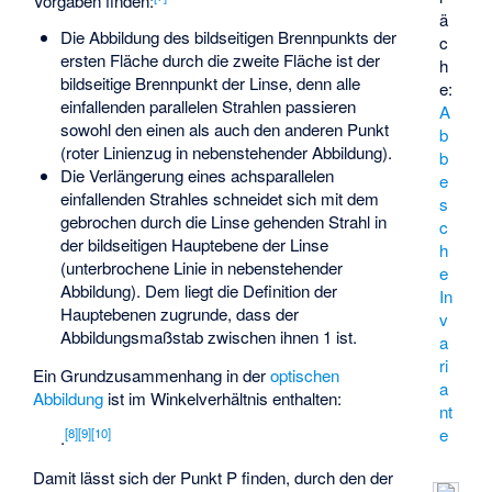
Vorgaben finden:
ä
Die Abbildung des bildseitigen Brennpunkts der
c
ersten Fläche durch die zweite Fläche ist der
h
bildseitige Brennpunkt der Linse, denn alle
e:
einfallenden parallelen Strahlen passieren
A
sowohl den einen als auch den anderen Punkt
b
(roter Linienzug in nebenstehender Abbildung).
b
Die Verlängerung eines achsparallelen
e
einfallenden Strahles schneidet sich mit dem
s
gebrochen durch die Linse gehenden Strahl in
c
der bildseitigen Hauptebene der Linse
h
(unterbrochene Linie in nebenstehender
e
Abbildung). Dem liegt die Definition der
In
Hauptebenen zugrunde, dass der
v
Abbildungsmaßstab zwischen ihnen 1 ist.
a
ri
Ein Grundzusammenhang in der
optischen
a
Abbildung
ist im Winkelverhältnis
enthalten:
nt
e
[
8
]
[
9
]
[
10
]
.
Damit lässt sich der Punkt P finden, durch den der