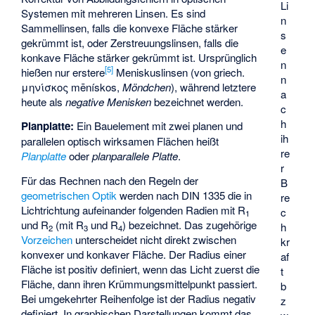
Li
Systemen mit mehreren Linsen. Es sind
n
Sammellinsen, falls die konvexe Fläche stärker
s
gekrümmt ist, oder Zerstreuungslinsen, falls die
e
konkave Fläche stärker gekrümmt ist. Ursprünglich
n
[
5
]
hießen nur erstere
Meniskuslinsen (von griech.
n
μηνίσκος mēnískos,
Möndchen
), während letztere
a
heute als
negative Menisken
bezeichnet werden.
c
h
Planplatte:
Ein Bauelement mit zwei planen und
ih
parallelen optisch wirksamen Flächen heißt
re
Planplatte
oder
planparallele Platte
.
r
Für das Rechnen nach den Regeln der
B
geometrischen Optik
werden nach DIN 1335 die in
re
Lichtrichtung aufeinander folgenden Radien mit R
c
1
und R
(mit R
und R
) bezeichnet. Das zugehörige
h
2
3
4
Vorzeichen
unterscheidet nicht direkt zwischen
kr
konvexer und konkaver Fläche. Der Radius einer
af
Fläche ist positiv definiert, wenn das Licht zuerst die
t
Fläche, dann ihren Krümmungsmittelpunkt passiert.
b
Bei umgekehrter Reihenfolge ist der Radius negativ
z
definiert. In graphischen Darstellungen kommt das