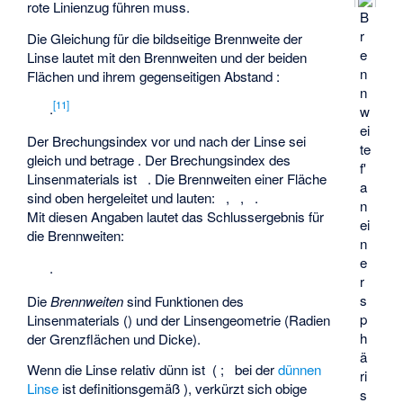
rote Linienzug führen muss.
B
r
Die Gleichung für die bildseitige Brennweite der
e
Linse lautet mit den Brennweiten
und
der beiden
n
Flächen und ihrem gegenseitigen Abstand
:
n
[
11
]
.
w
ei
Der Brechungsindex vor und nach der Linse sei
te
gleich und betrage
. Der Brechungsindex des
f'
Linsenmaterials ist
. Die Brennweiten einer Fläche
a
sind oben hergeleitet und lauten:
,
,
.
n
Mit diesen Angaben lautet das Schlussergebnis für
ei
die Brennweiten:
n
e
.
r
s
Die
Brennweiten
sind Funktionen des
p
Linsenmaterials (
) und der Linsengeometrie (Radien
h
der Grenzflächen und Dicke).
ä
Wenn die Linse relativ dünn ist (
; bei der
dünnen
ri
Linse
ist definitionsgemäß
), verkürzt sich obige
s