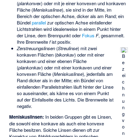
(
plankonvex
) oder mit je einer konvexen und konkaven
Fläche (
Meniskuslinse
), sie sind in der Mitte, im
Bereich der optischen Achse, dicker als am Rand; ein
Bündel
parallel
zur optischen Achse einfallender
Lichtstrahlen wird idealerweise in einem Punkt hinter
der Linse, dem Brennpunkt oder
Fokus
F
, gesammelt.
Ihre Brennweite
f
ist positiv.
Zerstreuungslinsen
(
Streulinse
) mit zwei
konkaven Flächen (
bikonkav
) oder mit einer
B
konkaven und einer ebenen Fläche
e
(
plankonkav
) oder mit einer konkaven und einer
z
konvexen Fläche (
Meniskuslinse
), jedenfalls am
ei
Rand dicker als in der Mitte; ein Bündel von
c
einfallenden Parallelstrahlen läuft hinter der Linse
h
so auseinander, als käme es von einem Punkt
n
auf der Einfallseite des Lichts. Die Brennweite ist
u
negativ.
n
g
Meniskuslinsen:
In beiden Gruppen gibt es Linsen,
v
die sowohl eine konkave als auch eine konvexe
o
Fläche besitzen. Solche Linsen dienen oft zur
n
Korrektur von Abbildungsfehlern in optischen