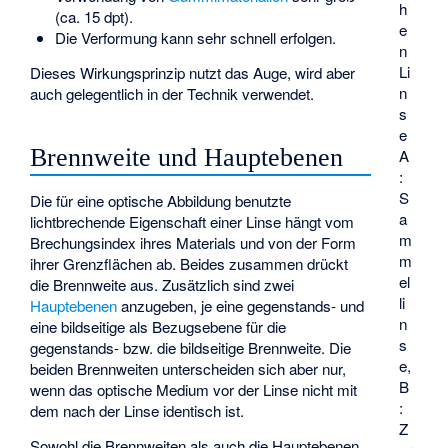
h
(ca. 15 dpt).
e
Die Verformung kann sehr schnell erfolgen.
n
Li
Dieses Wirkungsprinzip nutzt das Auge, wird aber
n
auch gelegentlich in der Technik verwendet.
s
e
Brennweite und Hauptebenen
A
:
S
Die für eine optische Abbildung benutzte
a
lichtbrechende Eigenschaft einer Linse hängt vom
m
Brechungsindex ihres Materials und von der Form
m
ihrer Grenzflächen ab. Beides zusammen drückt
el
die Brennweite aus. Zusätzlich sind zwei
li
Hauptebenen
anzugeben, je eine gegenstands- und
n
eine bildseitige als Bezugsebene für die
s
gegenstands- bzw. die bildseitige Brennweite. Die
e,
beiden Brennweiten unterscheiden sich aber nur,
B
wenn das optische Medium vor der Linse nicht mit
:
dem nach der Linse identisch ist.
Z
Sowohl die Brennweiten als auch die Hauptebenen