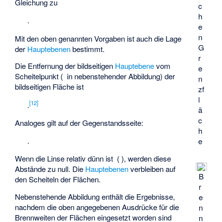
Gleichung zu
c
h
.
e
n
Mit den oben genannten Vorgaben ist auch die Lage
G
der
Hauptebenen
bestimmt.
r
Die Entfernung der bildseitigen
Hauptebene
vom
e
Scheitelpunkt
(
in nebenstehender Abbildung) der
n
bildseitigen Fläche ist
zf
l
[
12
]
.
ä
c
Analoges gilt auf der Gegenstandsseite:
h
.
e
Wenn die Linse relativ dünn ist (
), werden diese
Abstände zu null. Die
Hauptebenen
verbleiben auf
B
den Scheiteln der Flächen.
r
Nebenstehende Abbildung enthält die Ergebnisse,
e
nachdem die oben angegebenen Ausdrücke für die
n
Brennweiten der Flächen eingesetzt worden sind
n