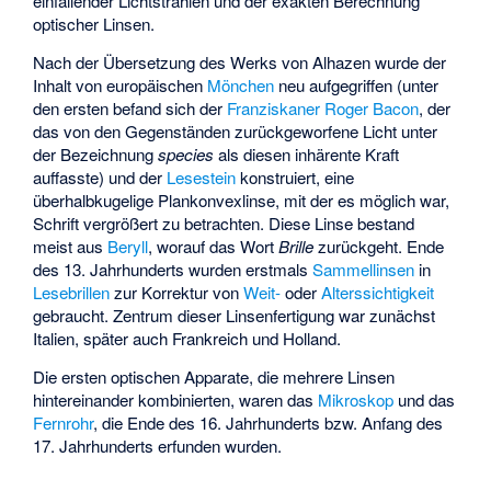
einfallender Lichtstrahlen und der exakten Berechnung
optischer Linsen.
Nach der Übersetzung des Werks von Alhazen wurde der
Inhalt von europäischen
Mönchen
neu aufgegriffen (unter
den ersten befand sich der
Franziskaner
Roger Bacon
, der
das von den Gegenständen zurückgeworfene Licht unter
der Bezeichnung
species
als diesen inhärente Kraft
auffasste) und der
Lesestein
konstruiert, eine
überhalbkugelige Plankonvexlinse, mit der es möglich war,
Schrift vergrößert zu betrachten. Diese Linse bestand
meist aus
Beryll
, worauf das Wort
Brille
zurückgeht. Ende
des 13. Jahrhunderts wurden erstmals
Sammellinsen
in
Lesebrillen
zur Korrektur von
Weit-
oder
Alterssichtigkeit
gebraucht. Zentrum dieser Linsenfertigung war zunächst
Italien, später auch Frankreich und Holland.
Die ersten optischen Apparate, die mehrere Linsen
hintereinander kombinierten, waren das
Mikroskop
und das
Fernrohr
, die Ende des 16. Jahrhunderts bzw. Anfang des
17. Jahrhunderts erfunden wurden.