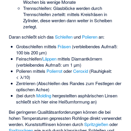
Wochen bis wenige Monate
Trennschleifen: Glasblöcke werden durch
Trennschleifen zerteilt: mittels Kreisfräsen in
Zylinder, diese werden dann weiter in Scheiben
zerlegt.
Daran schließt sich das
Schleifen
und
Polieren
an:
Grobschleifen mittels
Fräsen
(verbleibendes Aufmaß:
100 bis 200 µm)
Feinschleifen/
Läppen
mittels Diamantkörnern
(verbleibendes Aufmaß: um 1 µm)
Polieren mittels
Polierrot
oder
Ceroxid
(Rauhigkeit:
< λ/10)
Zentrieren (Abschleifen des Randes zum Festlegen der
optischen Achse)
(bei durch
Molding
hergestellten asphärischen Linsen
schließt sich hier eine Heißumformung an)
Bei geringeren Qualitätsanforderungen können die bei
hohen Temperaturen gepressten Rohlinge direkt verwendet
werden. Kunststofflinsen können durch
Spritzgießen
oder
Spritzprägen
wie auch durch klassisches Schleifen und