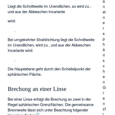
a
Liegt die Schnittweite
im Unendlichen, so wird
zu
,
n
und aus der Abbeschen Invariante
ei
n
wird:
e
r
.
s
p
Bei umgekehrter Strahlrichtung liegt die Schnittweite
h
im Unendlichen,
wird zu
, und aus der Abbeschen
ä
Invariante wird:
ri
.
s
c
Die
Hauptebene
geht durch den Scheitelpunkt
der
h
sphärischen Fläche.
e
n
G
Brechung an einer Linse
r
e
Bei einer Linse erfolgt die Brechung an zwei in der
n
Regel sphärischen Grenzflächen. Die gemeinsame
zf
Brennweite lässt sich unter Beachtung folgender
l
[
7
]