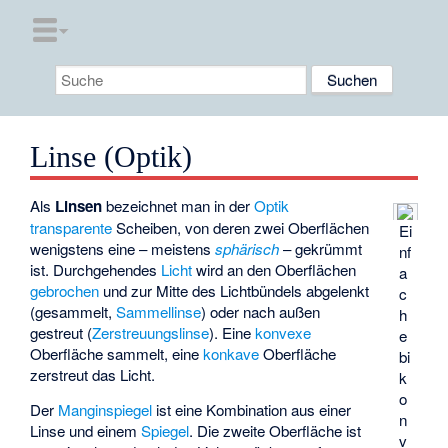
Linse (Optik)
Als
Linsen
bezeichnet man in der
Optik
transparente
Scheiben, von deren zwei Oberflächen
Ei
wenigstens eine – meistens
sphärisch
– gekrümmt
nf
ist. Durchgehendes
Licht
wird an den Oberflächen
a
gebrochen
und zur Mitte des Lichtbündels abgelenkt
c
(gesammelt,
Sammellinse
) oder nach außen
h
gestreut (
Zerstreuungslinse
). Eine
konvexe
e
Oberfläche sammelt, eine
konkave
Oberfläche
bi
zerstreut das Licht.
k
o
Der
Manginspiegel
ist eine Kombination aus einer
n
Linse und einem
Spiegel
. Die zweite Oberfläche ist
v