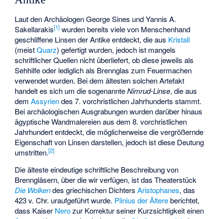
Laut den Archäologen George Sines und Yannis A.
[
1
]
Sakellarakis
wurden bereits viele von Menschenhand
geschliffene Linsen der Antike entdeckt, die aus
Kristall
(meist
Quarz
) gefertigt wurden, jedoch ist mangels
schriftlicher Quellen nicht überliefert, ob diese jeweils als
Sehhilfe oder lediglich als Brennglas zum Feuermachen
verwendet wurden. Bei dem ältesten solchen Artefakt
handelt es sich um die sogenannte
Nimrud-Linse
, die aus
dem
Assyrien
des 7. vorchristlichen Jahrhunderts stammt.
Bei archäologischen Ausgrabungen wurden darüber hinaus
ägyptische Wandmalereien aus dem 8. vorchristlichen
Jahrhundert entdeckt, die möglicherweise die vergrößernde
Eigenschaft von Linsen darstellen, jedoch ist diese Deutung
[
2
]
umstritten.
Die älteste eindeutige schriftliche Beschreibung von
Brenngläsern, über die wir verfügen, ist das Theaterstück
Die Wolken
des griechischen Dichters
Aristophanes
, das
423 v. Chr. uraufgeführt wurde.
Plinius der Ältere
berichtet,
dass Kaiser
Nero
zur Korrektur seiner Kurzsichtigkeit einen