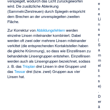
verspiegelt, wodurch das Licht zurückgeworfen
e
wird. Die zusätzliche Ablenkung
x
(Sammeln/Zerstreuen) durch Spiegeln entspricht
e
dem Brechen an der unverspiegelten zweiten
Li
Fläche.
n
s
Zur Korrektur von
Abbildungsfehlern
werden
e
einzelne Linsen miteinander kombiniert. Dabei
(
werden oft zwei oder mehrere Linsen miteinander
S
verkittet (die entsprechenden Kontaktstellen haben
a
die gleiche Krümmung), so dass wie Einzellinsen zu
m
behandelnde Linsengruppen entstehen. Einzellinsen
m
werden auch als Linsengruppen bezeichnet, sodass
el
z. B. das
Trioplan
drei Linsen in drei Gruppen und
li
das
Tessar
drei (bzw. zwei) Gruppen aus vier
n
Linsen hat.
s
e)
.
D
er
ä