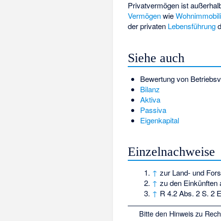
Privatvermögen ist außerhalb
Vermögen
wie
Wohnimmobil
der privaten
Lebensführung
d
Siehe auch
Bewertung von Betriebsv
Bilanz
Aktiva
Passiva
Eigenkapital
Einzelnachweise
↑
zur Land- und Forst
↑
zu den Einkünften 
↑
R 4.2 Abs. 2 S. 2 
Bitte den
Hinweis zu Rec