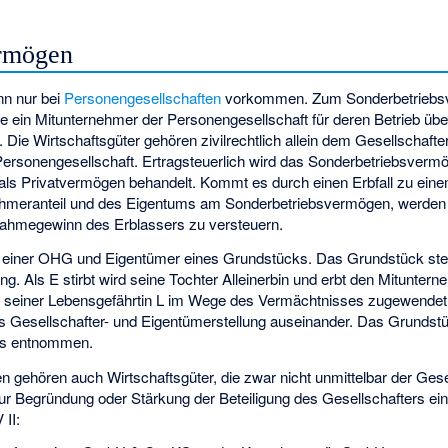
ermögen
n nur bei
Personengesellschaften
vorkommen. Zum Sonderbetriebs
ie ein Mitunternehmer der Personengesellschaft für deren Betrieb übe
. Die Wirtschaftsgüter gehören zivilrechtlich allein dem Gesellschafter
ersonengesellschaft. Ertragsteuerlich wird das Sonderbetriebsverm
als Privatvermögen behandelt. Kommt es durch einen Erbfall zu eine
ehmeranteil und des Eigentums am Sonderbetriebsvermögen, werde
nahmegewinn des Erblassers zu versteuern.
ter einer OHG und Eigentümer eines Grundstücks. Das Grundstück stel
g. Als E stirbt wird seine Tochter Alleinerbin und erbt den Mituntern
seiner Lebensgefährtin L im Wege des Vermächtnisses zugewendet. 
s Gesellschafter- und Eigentümerstellung auseinander. Das Grundstüc
ls entnommen.
gehören auch Wirtschaftsgüter, die zwar nicht unmittelbar der Gese
ur Begründung oder Stärkung der Beteiligung des Gesellschafters ei
 II: