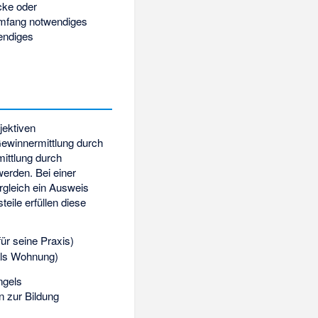
cke oder
 Umfang notwendiges
wendiges
jektiven
Gewinnermittlung durch
mittlung durch
erden. Bei einer
rgleich ein Ausweis
eile erfüllen diese
ür seine Praxis)
als Wohnung)
ngels
n zur Bildung