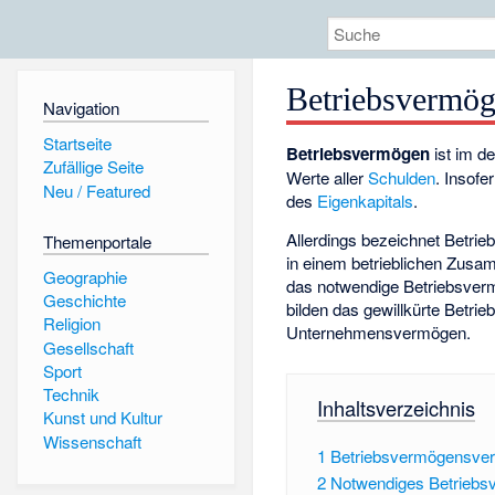
Betriebsvermö
Navigation
Startseite
Betriebsvermögen
ist im d
Zufällige Seite
Werte aller
Schulden
. Insofe
Neu / Featured
des
Eigenkapitals
.
Allerdings bezeichnet Betrie
Themenportale
in einem betrieblichen Zusa
Geographie
das notwendige Betriebsver
Geschichte
bilden das gewillkürte Betr
Religion
Unternehmensvermögen.
Gesellschaft
Sport
Technik
Inhaltsverzeichnis
Kunst und Kultur
Wissenschaft
1
Betriebsvermögensver
2
Notwendiges Betrieb