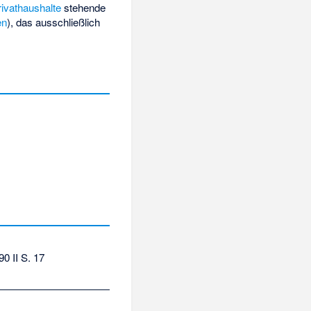
rivathaushalte
stehende
en
), das ausschließlich
0 II S. 17