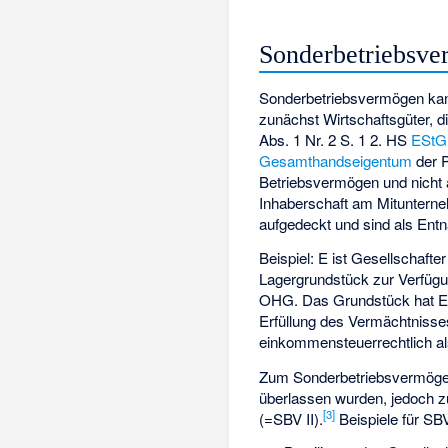
Sonderbetriebsv
Sonderbetriebsvermögen kan
zunächst Wirtschaftsgüter, d
Abs. 1 Nr. 2 S. 1 2. HS
EStG
Gesamthandseigentum
der P
Betriebsvermögen und nicht 
Inhaberschaft am Mituntern
aufgedeckt und sind als Ent
Beispiel: E ist Gesellschaf
Lagergrundstück zur Verfügun
OHG. Das Grundstück hat E 
Erfüllung des Vermächtnisse
einkommensteuerrechtlich a
Zum Sonderbetriebsvermögen 
überlassen wurden, jedoch z
[3]
(=SBV II).
Beispiele für SBV