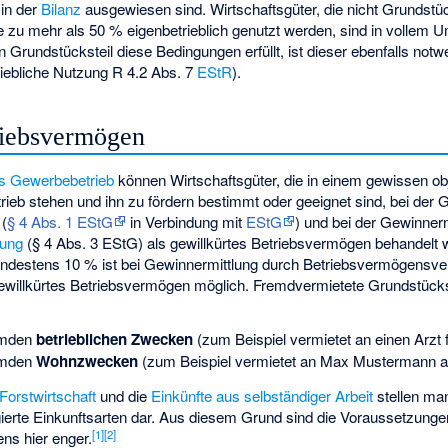
in der
Bilanz
ausgewiesen sind. Wirtschaftsgüter, die nicht Grundstü
e zu mehr als 50 % eigenbetrieblich genutzt werden, sind in vollem
 Grundstücksteil diese Bedingungen erfüllt, ist dieser ebenfalls not
iebliche Nutzung R 4.2 Abs. 7
EStR
).
riebsvermögen
us Gewerbebetrieb
können Wirtschaftsgüter, die in einem gewissen ob
b stehen und ihn zu fördern bestimmt oder geeignet sind, bei der 
(
§ 4 Abs. 1 EStG
in Verbindung mit
EStG
) und bei der Gewinner
ung
(§ 4 Abs. 3 EStG) als gewillkürtes Betriebsvermögen behandelt w
indestens 10 % ist bei Gewinnermittlung durch Betriebsvermögensve
gewillkürtes Betriebsvermögen möglich. Fremdvermietete Grundstückst
remden
betrieblichen Zwecken
(zum Beispiel vermietet an einen Arzt f
remden
Wohnzwecken
(zum Beispiel vermietet an Max Mustermann 
Forstwirtschaft
und die
Einkünfte aus selbständiger Arbeit
stellen ma
gierte Einkunftsarten dar. Aus diesem Grund sind die Voraussetzunge
[1]
[2]
ns hier enger.