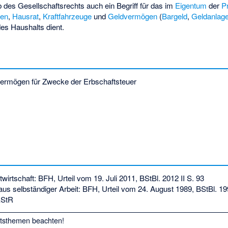
 des Gesellschaftsrechts auch ein Begriff für das im
Eigentum
der
P
ien
,
Hausrat
,
Kraftfahrzeuge
und
Geldvermögen
(
Bargeld
,
Geldanlag
es Haushalts dient.
ermögen für Zwecke der Erbschaftsteuer
wirtschaft: BFH, Urteil vom 19. Juli 2011, BStBl. 2012 II S. 93
aus selbständiger Arbeit: BFH, Urteil vom 24. August 1989, BStBl. 199
EStR
htsthemen
beachten!