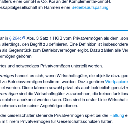
schafters einer GmbH & Co. KG an der Komplementär-GmbH.
ebskapitalgesellschaft im Rahmen einer
Betriebsaufspaltung
ar in
§ 264c
Abs. 3 Satz 1 HGB vom Privatvermögen als dem „son
 allerdings, den Begriff zu definieren. Eine Definition ist insbesonder
en als Gegenstück zum Betriebsvermögen ergibt. Dazu zählen alle 
vermögen gehören.
ürtes und notwendiges Privatvermögen unterteilt werden.
vermögen
handelt es sich, wenn Wirtschaftsgüter, die objektiv dazu ge
icht zu Betriebsvermögen bestimmt werden. Dazu gehören
Wertpapiere
t werden. Diese können sowohl privat als auch betrieblich genutzt 
tvermögen
sind die Wirtschaftsgüter zuzurechnen, die keinen funkti
s solcher anerkannt werden kann. Dies sind in erster Linie Wirtschafts
nehmers oder seiner Angehörigen dienen.
der Gesellschafter stehende Privatvermögen spielt bei der
Haftung
e
 mit ihrem Privatvermögen für Gesellschaftsschulden haften.