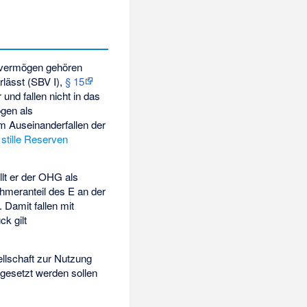
vermögen gehören
rlässt (SBV I),
§ 15
 und fallen nicht in das
ögen als
m Auseinanderfallen der
n
stille Reserven
lt er der OHG als
ehmeranteil des E an der
Damit fallen mit
k gilt
llschaft zur Nutzung
ngesetzt werden sollen