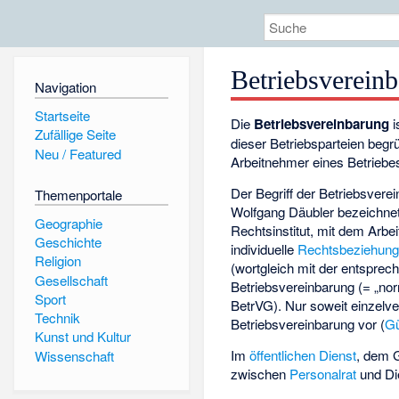
Betriebsverein
Navigation
Startseite
Die
Betriebsvereinbarung
i
Zufällige Seite
dieser Betriebsparteien beg
Neu / Featured
Arbeitnehmer eines Betriebes
Der Begriff der Betriebsvere
Themenportale
Wolfgang Däubler bezeichnet s
Geographie
Rechtsinstitut, mit dem Arbe
Geschichte
individuelle
Rechtsbeziehun
Religion
(wortgleich mit der entspre
Gesellschaft
Betriebsvereinbarung (= „no
Sport
BetrVG). Nur soweit einzelve
Technik
Betriebsvereinbarung vor (
Gü
Kunst und Kultur
Im
öffentlichen Dienst
, dem 
Wissenschaft
zwischen
Personalrat
und Die