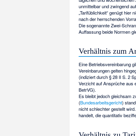
unmittelbar und zwingend auf
„Tarifüblichkeit“ genügt hie
nach der herrschenden Vorran
Die sogenannte Zwei-Schrank
Auffassung beide Normen glei
Verhältnis zum Ar
Eine Betriebsvereinbarung gi
Vereinbarungen gelten hingeg
(indiziert durch § 28 II S. 2
Verzicht auf Ansprüche aus e
BetrVG).
Es bleibt jedoch gleichsam z
(
Bundesarbeitsgericht
) stand
nicht schlechter gestellt wir
handelt, die quantitativ bezif
Verhältnis zu Tar