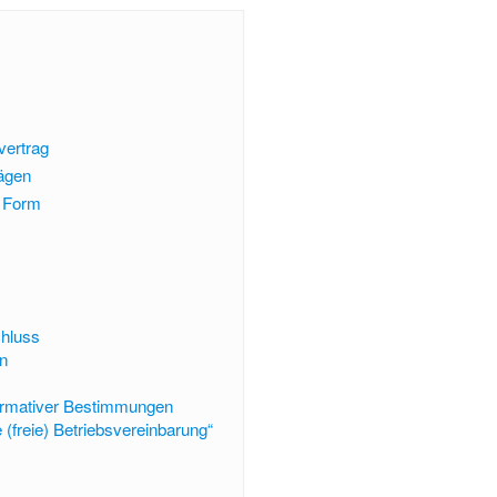
vertrag
rägen
 Form
chluss
n
rmativer Bestimmungen
 (freie) Betriebsvereinbarung“