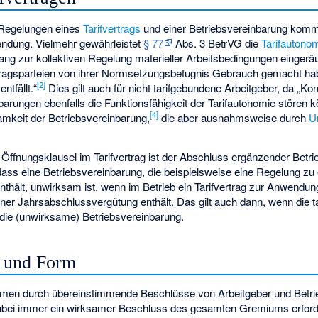
n Regelungen eines
Tarifvertrags
und einer Betriebsvereinbarung komm
endung. Vielmehr gewährleistet
§ 77
Abs. 3 BetrVG die
Tarifautono
rrang zur kollektiven Regelung materieller Arbeitsbedingungen eingerä
vertragsparteien von ihrer Normsetzungsbefugnis Gebrauch gemacht h
[
2
]
ntfällt.“
Dies gilt auch für nicht tarifgebundene Arbeitgeber, da „K
arungen ebenfalls die Funktionsfähigkeit der Tarifautonomie stören k
[
4
]
mkeit der Betriebsvereinbarung,
die aber ausnahmsweise durch
U
 Öffnungsklausel im Tarifvertrag ist der Abschluss ergänzender Betr
dass eine Betriebsvereinbarung, die beispielsweise eine Regelung zu 
nthält, unwirksam ist, wenn im Betrieb ein Tarifvertrag zur Anwendun
ner Jahrsabschlussvergütung enthält. Das gilt auch dann, wenn die ta
 die (unwirksame) Betriebsvereinbarung.
 und Form
men durch übereinstimmende Beschlüsse von Arbeitgeber und Betrie
 dabei immer ein wirksamer Beschluss des gesamten Gremiums erfor