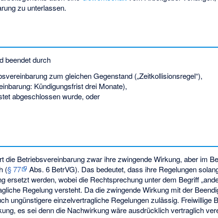
arung zu unterlassen.
rd beendet durch
bsvereinbarung zum gleichen Gegenstand („Zeitkollisionsregel“),
reinbarung: Kündigungsfrist drei Monate),
ristet abgeschlossen wurde, oder
rt die Betriebsvereinbarung zwar ihre zwingende Wirkung, aber im B
h (
§ 77
Abs. 6 BetrVG). Das bedeutet, dass ihre Regelungen solange
ng
ersetzt werden, wobei die Rechtsprechung unter dem Begriff „an
ragliche Regelung versteht. Da die zwingende Wirkung mit der Beendigu
h ungünstigere einzelvertragliche Regelungen zulässig. Freiwillige 
kung, es sei denn die Nachwirkung wäre ausdrücklich vertraglich vere