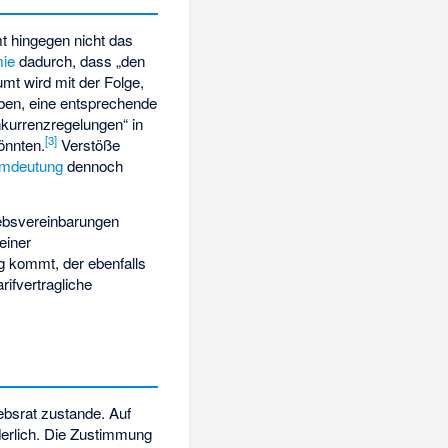
t hingegen nicht das
mie
dadurch, dass „den
umt wird mit der Folge,
aben, eine entsprechende
onkurrenzregelungen“ in
[
3
]
önnten.
Verstöße
mdeutung
dennoch
iebsvereinbarungen
einer
g kommt, der ebenfalls
rifvertragliche
bsrat zustande. Auf
derlich. Die Zustimmung