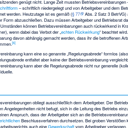
sitzenden genügt nicht. Lange Zeit mussten Betriebsvereinbarungen 
chriftform
– schriftlich niedergelegt und von Arbeitgeber und dem Bet
hnet werden. Heutzutage ist es gemäß (
§ 77
Abs. 2 Satz 3 BetrVG) 
her Form abzuschließen. Dazu müssen Arbeitgeber und Betriebsrat 
er Umständen können Betriebsvereinbarungen auch rückwirkend in Kra
er), wenn dabei das Verbot der „
echten Rückwirkung
“ beachtet wird.
nbarung davon abhängig gemacht werden, dass ihr die betroffenen Ar
[
6
]
immen.
vereinbarung kann eine so genannte „Regelungsabrede“ formlos (als
lungsabrede entfaltet aber keine der Betriebsvereinbarung vergleic
ereinbarung kann aber die Regelungsabrede nicht nur generelle (kol
iduelle.
svereinbarungen obliegt ausschließlich dem Arbeitgeber. Der Betriebs
n Angelegenheiten nicht befugt, sich in die Leitung des Betriebs ein
seinen Anspruch, dass der Arbeitgeber sich an die Betriebsvereinbarun
erichtlichen
Beschlussverfahren durchsetzen. Bei groben Verstößen 
rbeitsgerichts auch eine
Gewerkschaft
vom Arbeitgeber verlangen, 