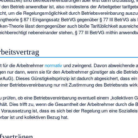
 den Betrieb anwendbar ist, also mindestens der Arbeitgeber tarifgeb
r nicht, um die Regelungsmöglichkeit durch Betriebsvereinbarung aus
gtheorie § 87 I Eingangssatz BetrVG gegenüber § 77 III BetrVG als l
en-Theorie lässt demgegenüber auch bloße Tarifüblichkeit ausreiche
chberechtigt nebeneinander stehen, § 77 III BetrVG mithin anwendbar
beitsvertrag
lt für die Arbeitnehmer
normativ
und zwingend. Davon abweichende ar
en nur dann, wenn sie für den Arbeitnehmer günstiger als die Betrie
 SprAuG). Dieses Günstigkeitsprinzip ist dadurch abgesichert, dass ein 
iner Betriebsvereinbarung nur mit Zustimmung des Betriebsrats wirk
u prüfen, ob eine Betriebsvereinbarung eventuell einem „kollektiven G
hält. Dies trifft zu, wenn die Gesamtheit der Arbeitnehmer durch die
d. Voraussetzung ist, dass es sich bei der Regelung um eine Soziallei
ferbar ist und kollektiven Bezug hat.
ifverträgen