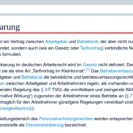
barung
st ein Vertrag zwischen
Arbeitgeber
und
Betriebsrat
, der aber nicht n
ründet, sondern auch (wie ein Gesetz oder
Tarifvertrag
) verbindliche N
 formuliert.
inbarung im deutschen Arbeitsrecht wird im
Gesetz
nicht definiert. De
[
1
]
ie als eine Art „Tarifvertrag im Kleinformat“.
Das
Betriebsverfass
itgeber und
Betriebsrat
die betriebliche und betriebsverfassungsrecht
gen
zwischen Arbeitgeber und Arbeitnehmern regeln, als vorhanden v
chenden Regelung des
§ 4
TVG) die unmittelbare und zwingende Wir
rmative Wirkung“) zugunsten der Arbeitnehmer eines Betriebs an (
§ 7
rtraglich für den Arbeitnehmer günstigere Regelungen vereinbart sind
nstigkeitsprinzip
).
Geltungsbereich des
Personalvertretungsrechtes
werden entsprechen
nststelle als
Dienstvereinbarung
bezeichnet.