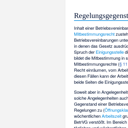
Regelungsgegens
Inhalt einer Betriebsvereinb
Mitbestimmungsrecht
zusteh
Betriebsvereinbarungen unte
in denen das Gesetz ausdrück
Spruch der
Einigungsstelle
di
bildet die Mitbestimmung in
Mitbestimmungsrechte (
§ 11
Recht einräumen, vom Arbei
diesen Fällen kann der Arbeit
beide Seiten die Einigungsst
Soweit aber in Angelegenheit
solche Angelegenheiten auch
Gegenstand einer Betriebsver
Regelungen zu (
Öffnungskla
wöchentlichen
Arbeitszeit
gru
BetrVG verstößt. Im Bereic
täglichen und wöchentlichen 