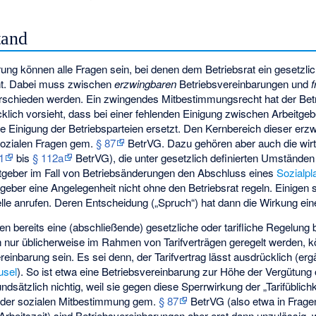
tand
arung können alle Fragen sein, bei denen dem Betriebsrat ein gesetzli
t. Dabei muss zwischen
erzwingbaren
Betriebsvereinbarungen und
f
rschieden werden. Ein zwingendes Mitbestimmungsrecht hat der Betri
lich vorsieht, dass bei einer fehlenden Einigung zwischen Arbeitgeb
e Einigung der Betriebsparteien ersetzt. Den Kernbereich dieser er
 sozialen Fragen gem.
§ 87
BetrVG. Dazu gehören aber auch die wirt
1
bis
§ 112a
BetrVG), die unter gesetzlich definierten Umständen
tgeber im Fall von Betriebsänderungen den Abschluss eines
Sozialpl
geber eine Angelegenheit nicht ohne den Betriebsrat regeln. Einigen s
elle anrufen. Deren Entscheidung („Spruch“) hat dann die Wirkung ein
en bereits eine (abschließende) gesetzliche oder tarifliche Regelung 
 nur üblicherweise im Rahmen von Tarifverträgen geregelt werden, k
einbarung sein. Es sei denn, der Tarifvertrag lässt ausdrücklich (erg
usel
). So ist etwa eine Betriebsvereinbarung zur Höhe der Vergütung
ndsätzlich nichtig, weil sie gegen diese Sperrwirkung der „Tarifüblich
h der sozialen Mitbestimmung gem.
§ 87
BetrVG (also etwa in Fragen
Arbeitszeit) sind Betriebsvereinbarungen aber erst dann unzulässig, w