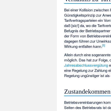
Bei einer Kollision zwische
Günstigkeitsprinzip zur Anw
Tarifvertragsparteien ein Vo
daß [sic!] da, wo die Tarif
Befugnis der Betriebspartner e
der Form von Betriebsvereinb
dagegen führen zur Unwirksa
[
5
]
Wirkung entfalten kann.
Allein durch eine sogenannte
möglich. Das hat zur Folge, 
Jahresabschlussvergütung
e
eine Regelung zur Zahlung ei
Regelung ungünstiger ist als
Zustandekommen
Betriebsvereinbarungen kom
Seiten des Betriebsrats ist