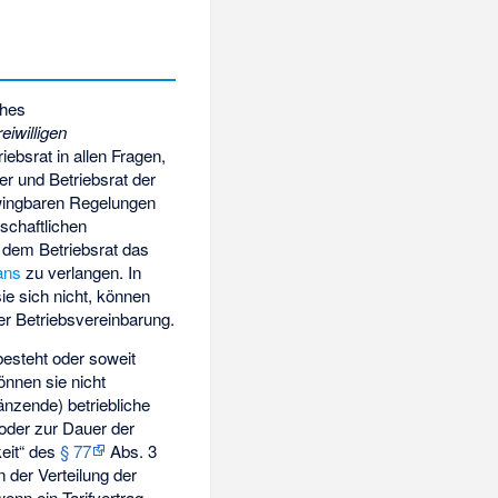
ches
reiwilligen
ebsrat in allen Fragen,
er und Betriebsrat der
zwingbaren Regelungen
schaftlichen
 dem Betriebsrat das
ans
zu verlangen. In
ie sich nicht, können
er Betriebsvereinbarung.
besteht oder soweit
önnen sie nicht
änzende) betriebliche
 oder zur Dauer der
keit“ des
§ 77
Abs. 3
 der Verteilung der
enn ein Tarifvertrag