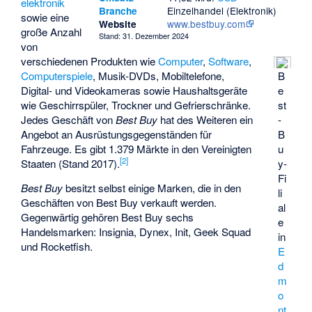
elektronik
Einzelhandel (Elektronik)
Branche
sowie eine
www.bestbuy.com
Website
große Anzahl
Stand: 31. Dezember 2024
von
verschiedenen Produkten wie
Computer
,
Software
,
B
Computerspiele
, Musik-DVDs, Mobiltelefone,
e
Digital- und Videokameras sowie Haushaltsgeräte
st
wie Geschirrspüler, Trockner und Gefrierschränke.
-
Jedes Geschäft von
Best Buy
hat des Weiteren ein
B
Angebot an Ausrüstungsgegenständen für
u
Fahrzeuge. Es gibt 1.379 Märkte in den Vereinigten
[
2
]
y-
Staaten (Stand 2017).
Fi
Best Buy
besitzt selbst einige Marken, die in den
li
Geschäften von Best Buy verkauft werden.
al
Gegenwärtig gehören Best Buy sechs
e
Handelsmarken: Insignia, Dynex, Init, Geek Squad
in
und Rocketfish.
E
d
m
o
nt