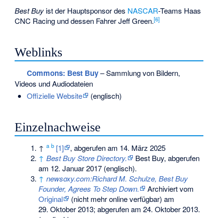
Best Buy
ist der Hauptsponsor des
NASCAR
-Teams
Haas
[
6
]
CNC Racing
und dessen Fahrer
Jeff Green
.
Weblinks
Commons
: Best Buy
– Sammlung von Bildern,
Videos und Audiodateien
Offizielle Website
(englisch)
Einzelnachweise
a
b
↑
[1]
, abgerufen am 14. März 2025
↑
Best Buy Store Directory.
Best Buy,
abgerufen
am 12. Januar 2017
(englisch).
↑
newsoxy.com:Richard M. Schulze, Best Buy
Founder, Agrees To Step Down.
Archiviert vom
Original
(nicht mehr online verfügbar) am
29. Oktober 2013
;
abgerufen am 24. Oktober 2013
.