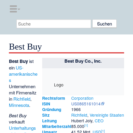
Best Buy
Best Buy Co., Inc.
Best Buy
ist
ein
US-
amerikanische
s
Logo
Unternehmen
mit Firmensitz
Corporation
Rechtsform
in
Richfield
,
US0865161014
ISIN
Minnesota
.
1966
Gründung
Richfield
,
Vereinigte Staaten
Best Buy
Sitz
Hubert Joly
,
CEO
Leitung
verkauft
[
1
]
85.000
Mitarbeiterzahl
Unterhaltungs
[
1
]
41,52 Mrd.
USD
Umsatz