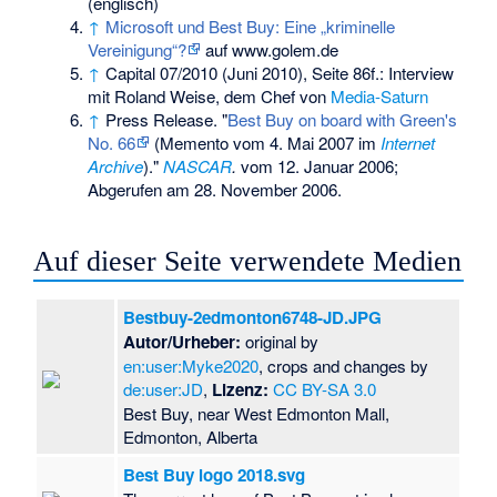
(englisch)
↑
Microsoft und Best Buy: Eine „kriminelle
Vereinigung“?
auf www.golem.de
↑
Capital 07/2010 (Juni 2010), Seite 86f.: Interview
mit
Roland Weise
, dem Chef von
Media-Saturn
↑
Press Release. "
Best Buy on board with Green's
No. 66
(
Memento
vom 4. Mai 2007 im
Internet
Archive
)."
NASCAR
.
vom 12. Januar 2006;
Abgerufen am 28. November 2006.
Auf dieser Seite verwendete Medien
Bestbuy-2edmonton6748-JD.JPG
Autor/Urheber:
original by
en:user:Myke2020
, crops and changes by
de:user:JD
,
Lizenz:
CC BY-SA 3.0
Best Buy, near West Edmonton Mall,
Edmonton, Alberta
Best Buy logo 2018.svg