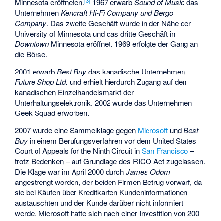
[
3
]
Minnesota eröffneten.
1967 erwarb
Sound of Music
das
Unternehmen
Kencraft Hi-Fi Company und Bergo
Company
. Das zweite Geschäft wurde in der Nähe der
University of Minnesota und das dritte Geschäft in
Downtown
Minnesota eröffnet. 1969 erfolgte der Gang an
die Börse.
2001 erwarb
Best Buy
das kanadische Unternehmen
Future Shop Ltd.
und erhielt hierdurch Zugang auf den
kanadischen Einzelhandelsmarkt der
Unterhaltungselektronik. 2002 wurde das Unternehmen
Geek Squad
erworben.
2007 wurde eine Sammelklage gegen
Microsoft
und
Best
Buy
in einem Berufungsverfahren vor dem
United States
Court of Appeals for the Ninth Circuit
in
San Francisco
–
trotz Bedenken – auf Grundlage des
RICO Act
zugelassen.
Die Klage war im April 2000 durch
James Odom
angestrengt worden, der beiden Firmen Betrug vorwarf, da
sie bei Käufen über Kreditkarten Kundeninformationen
austauschten und der Kunde darüber nicht informiert
werde. Microsoft hatte sich nach einer Investition von 200