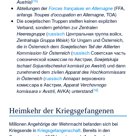
[
15
]
Austria)
Abteilungen der
Forces françaises en Allemagne
(FFA,
anfangs
Troupes d’occupation en Allemagne
, TOA)
Die sowjetischen Truppen stellten keinen expliziten
Verband, sondern gehörten zur
Zentralen
Heeresgruppe
(
russisch
Центральная группа войск
,
Zentralnaja Gruppa Woisk
) für Ungarn und Österreich,
die in Österreich dem
Sowjetischen Teil der Alliierten
Kommission für Österreich
(
russisch
Советская часть
союзнической комиссии по Австрии
,
Sowjetskaja
tschast Sojusnitscheskoi komissii po Awstrii
) und dann
zunehmend dem zivilen
Apparat des Hochkommissars
in Österreich
(
russisch
Аппарат верховного
комиссара в Австрии
,
Apparat Verchovnogo
[
16
]
komissara v Avstrii
, AVKA) unterstand
Heimkehr der Kriegsgefangenen
Millionen Angehörige der Wehrmacht befanden sich bei
Kriegsende in
Kriegsgefangenschaft
. Bereits in den