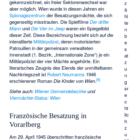
gekennzeichnet, ein freier Sektorenwechsel war
z
aber möglich. Wien wurde in diesen Jahren ein
ä
Spionagezentrum
der Besatzungsmächte, die sich
hl
gegenseitig misstrauten. Die Spielfilme
Der dritte
te
Mann
und
Die Vier im Jeep
waren ein Spiegelbild
n
dieser Zeit. Diese Bezeichnung bezieht sich auf die
b
interalliierte
Militärpolizei
, deren motorisierten
e
Patrouillen in der gemeinsam verwalteten
s
Innenstadt (1. Bezirk, „Internationale Zone“) je ein
at
Militärpolizist der vier Mächte angehörte. Ein
z
literarisches Zeugnis des Elends der unmittelbaren
u
Nachkriegszeit ist
Robert Neumanns
1946
n
[
8
]
erschienener Roman
Die Kinder von Wien
.
g
sr
Siehe auch
:
Wiener Gemeindebezirke
und
e
Viermächte-Status: Wien
c
ht
lic
Französische Besatzung in
h
Vorarlberg
z
u
Am 29. April 1945 überschritten französische