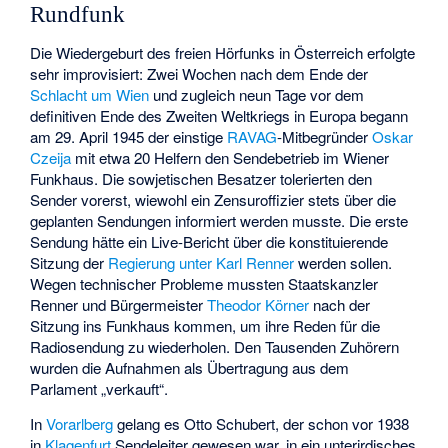
Rundfunk
Die Wiedergeburt des freien Hörfunks in Österreich erfolgte
sehr improvisiert: Zwei Wochen nach dem Ende der
Schlacht um Wien
und zugleich neun Tage vor dem
definitiven Ende des Zweiten Weltkriegs in Europa begann
am 29. April 1945 der einstige
RAVAG
-Mitbegründer
Oskar
Czeija
mit etwa 20 Helfern den Sendebetrieb im Wiener
Funkhaus. Die sowjetischen Besatzer tolerierten den
Sender vorerst, wiewohl ein Zensuroffizier stets über die
geplanten Sendungen informiert werden musste. Die erste
Sendung hätte ein Live-Bericht über die konstituierende
Sitzung der
Regierung unter Karl Renner
werden sollen.
Wegen technischer Probleme mussten Staatskanzler
Renner und Bürgermeister
Theodor Körner
nach der
Sitzung ins Funkhaus kommen, um ihre Reden für die
Radiosendung zu wiederholen. Den Tausenden Zuhörern
wurden die Aufnahmen als Übertragung aus dem
Parlament „verkauft“.
In
Vorarlberg
gelang es Otto Schubert, der schon vor 1938
in
Klagenfurt
Sendeleiter gewesen war, in ein unterirdisches