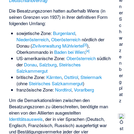
Deutschlandvertrag
n
Die Besatzungszonen hatten außerhalb Wiens (in
er
seinen Grenzen von 1937) in ihrer definitiven Form
S
folgenden Umfang:
c
h
sowjetische Zone:
Burgenland
,
w
Niederösterreich
,
Oberösterreich
nördlich der
ar
[
3
]
Donau (
Zivilverwaltung Mühlviertel
),
z
[
4
]
Oberkommando in
Baden bei Wien
;
e
US-amerikanische Zone:
Oberösterreich
südlich
n
der
Donau
,
Salzburg
,
Steirisches
b
Salzkammergut
er
britische Zone:
Kärnten
,
Osttirol
,
Steiermark
g
(ohne
Steirisches Salzkammergut
)
pl
französische Zone:
Nordtirol
,
Vorarlberg
at
Um die Demarkationslinien zwischen den
z
Besatzungszonen zu überschreiten, benötigte man
einen von den Alliierten ausgestellten
Identitätsausweis
, der in vier Sprachen (Deutsch,
Ö
Englisch, Französisch, Russisch) ausgefertigt war
st
und Bestätigungsvermerke jeder der vier