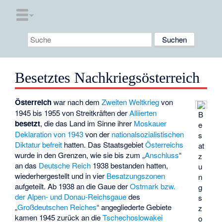
Besetztes Nachkriegsösterreich
Österreich
war nach dem
Zweiten Weltkrieg
von
1945 bis 1955 von Streitkräften der
Alliierten
B
besetzt
, die das Land im Sinne ihrer
Moskauer
e
Deklaration von 1943
von der
nationalsozialistischen
s
Diktatur
befreit
hatten. Das Staatsgebiet
Österreichs
at
wurde in den Grenzen, wie sie bis zum „
Anschluss
“
z
an das
Deutsche Reich
1938 bestanden hatten,
u
wiederhergestellt und in vier
Besatzungszonen
n
aufgeteilt. Ab 1938 an die Gaue der
Ostmark bzw.
g
der Alpen- und Donau-Reichsgaue
des
s
„
Großdeutschen Reiches
“ angegliederte Gebiete
z
kamen 1945 zurück an die
Tschechoslowakei
o