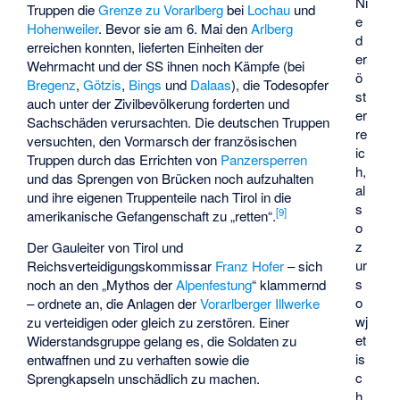
Ni
Truppen die
Grenze zu Vorarlberg
bei
Lochau
und
e
Hohenweiler
. Bevor sie am 6. Mai den
Arlberg
d
erreichen konnten, lieferten Einheiten der
er
Wehrmacht und der SS ihnen noch Kämpfe (bei
ö
Bregenz
,
Götzis
,
Bings
und
Dalaas
), die Todesopfer
st
auch unter der Zivilbevölkerung forderten und
er
Sachschäden verursachten. Die deutschen Truppen
re
versuchten, den Vormarsch der französischen
ic
Truppen durch das Errichten von
Panzersperren
h,
und das Sprengen von Brücken noch aufzuhalten
al
und ihre eigenen Truppenteile nach Tirol in die
s
[
9
]
amerikanische Gefangenschaft zu „retten“.
o
z
Der Gauleiter von Tirol und
ur
Reichsverteidigungskommissar
Franz Hofer
– sich
s
noch an den „Mythos der
Alpenfestung
“ klammernd
o
– ordnete an, die Anlagen der
Vorarlberger Illwerke
wj
zu verteidigen oder gleich zu zerstören. Einer
et
Widerstandsgruppe gelang es, die Soldaten zu
is
entwaffnen und zu verhaften sowie die
c
Sprengkapseln unschädlich zu machen.
h