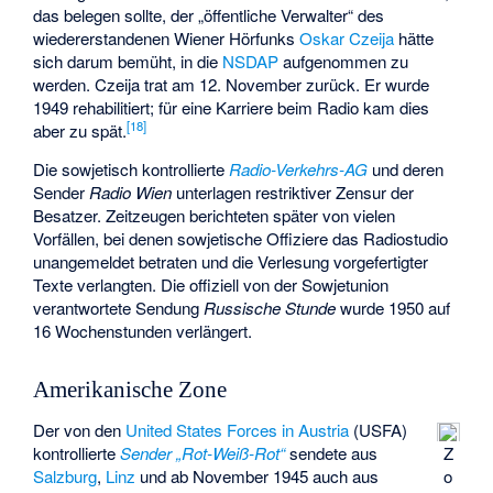
das belegen sollte, der „öffentliche Verwalter“ des
wiedererstandenen Wiener Hörfunks
Oskar Czeija
hätte
sich darum bemüht, in die
NSDAP
aufgenommen zu
werden. Czeija trat am 12. November zurück. Er wurde
1949 rehabilitiert; für eine Karriere beim Radio kam dies
[
18
]
aber zu spät.
Die sowjetisch kontrollierte
Radio-Verkehrs-AG
und deren
Sender
Radio Wien
unterlagen restriktiver Zensur der
Besatzer. Zeitzeugen berichteten später von vielen
Vorfällen, bei denen sowjetische Offiziere das Radiostudio
unangemeldet betraten und die Verlesung vorgefertigter
Texte verlangten. Die offiziell von der Sowjetunion
verantwortete Sendung
Russische Stunde
wurde 1950 auf
16 Wochenstunden verlängert.
Amerikanische Zone
Der von den
United States Forces in Austria
(USFA)
kontrollierte
Sender „Rot-Weiß-Rot“
sendete aus
Z
Salzburg
,
Linz
und ab November 1945 auch aus
o