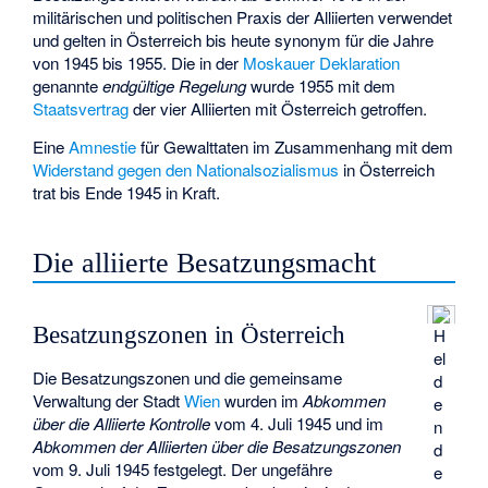
militärischen und politischen Praxis der Alliierten verwendet
und gelten in Österreich bis heute synonym für die Jahre
von 1945 bis 1955. Die in der
Moskauer Deklaration
genannte
endgültige Regelung
wurde 1955 mit dem
Staatsvertrag
der vier Alliierten mit Österreich getroffen.
Eine
Amnestie
für Gewalttaten im Zusammenhang mit dem
Widerstand gegen den Nationalsozialismus
in Österreich
trat bis Ende 1945 in Kraft.
Die alliierte Besatzungsmacht
Besatzungszonen in Österreich
H
el
Die Besatzungszonen und die gemeinsame
d
Verwaltung der Stadt
Wien
wurden im
Abkommen
e
über die Alliierte Kontrolle
vom 4. Juli 1945 und im
n
Abkommen der Alliierten über die Besatzungszonen
d
vom 9. Juli 1945 festgelegt. Der ungefähre
e