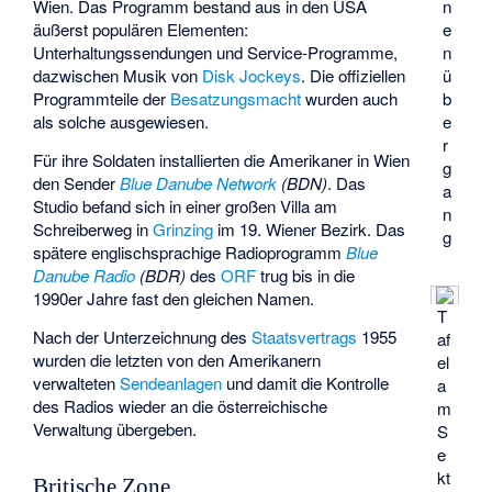
Wien. Das Programm bestand aus in den USA
n
äußerst populären Elementen:
e
Unterhaltungssendungen und Service-Programme,
n
dazwischen Musik von
Disk Jockeys
. Die offiziellen
ü
Programmteile der
Besatzungsmacht
wurden auch
b
als solche ausgewiesen.
e
r
Für ihre Soldaten installierten die Amerikaner in Wien
g
den Sender
Blue Danube Network
(BDN)
. Das
a
Studio befand sich in einer großen Villa am
n
Schreiberweg in
Grinzing
im 19. Wiener Bezirk. Das
g
spätere englischsprachige Radioprogramm
Blue
Danube Radio
(BDR)
des
ORF
trug bis in die
1990er Jahre fast den gleichen Namen.
T
Nach der Unterzeichnung des
Staatsvertrags
1955
af
wurden die letzten von den Amerikanern
el
verwalteten
Sendeanlagen
und damit die Kontrolle
a
des Radios wieder an die österreichische
m
Verwaltung übergeben.
S
e
kt
Britische Zone