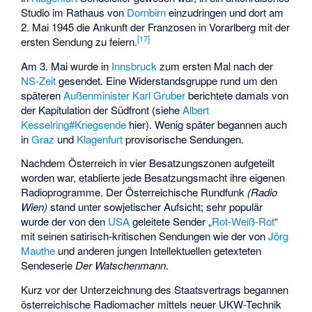
Studio im Rathaus von
Dornbirn
einzudringen und dort am
2. Mai 1945 die Ankunft der Franzosen in Vorarlberg mit der
[
17
]
ersten Sendung zu feiern.
Am 3. Mai wurde in
Innsbruck
zum ersten Mal nach der
NS-Zeit
gesendet. Eine Widerstandsgruppe rund um den
späteren
Außenminister
Karl Gruber
berichtete damals von
der Kapitulation der Südfront (siehe
Albert
Kesselring#Kriegsende
hier). Wenig später begannen auch
in
Graz
und
Klagenfurt
provisorische Sendungen.
Nachdem Österreich in vier Besatzungszonen aufgeteilt
worden war, etablierte jede Besatzungsmacht ihre eigenen
Radioprogramme. Der Österreichische Rundfunk
(
Radio
Wien
)
stand unter sowjetischer Aufsicht; sehr populär
wurde der von den
USA
geleitete Sender „
Rot-Weiß-Rot
“
mit seinen satirisch-kritischen Sendungen wie der von
Jörg
Mauthe
und anderen jungen Intellektuellen getexteten
Sendeserie
Der Watschenmann
.
Kurz vor der Unterzeichnung des Staatsvertrags begannen
österreichische Radiomacher mittels neuer UKW-Technik