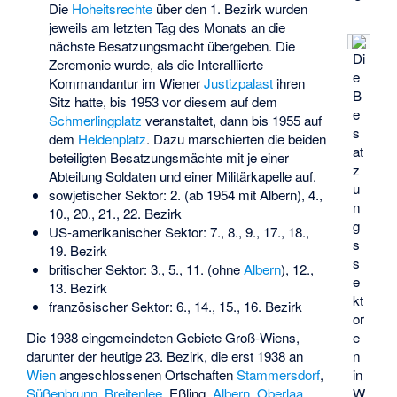
Die
Hoheitsrechte
über den 1. Bezirk wurden
jeweils am letzten Tag des Monats an die
nächste Besatzungsmacht übergeben. Die
Di
Zeremonie wurde, als die Interalliierte
e
Kommandantur im Wiener
Justizpalast
ihren
B
Sitz hatte, bis 1953 vor diesem auf dem
e
Schmerlingplatz
veranstaltet, dann bis 1955 auf
s
dem
Heldenplatz
. Dazu marschierten die beiden
at
beteiligten Besatzungsmächte mit je einer
z
Abteilung Soldaten und einer Militärkapelle auf.
u
sowjetischer Sektor: 2. (ab 1954 mit Albern), 4.,
n
10., 20., 21., 22. Bezirk
g
US-amerikanischer Sektor: 7., 8., 9., 17., 18.,
s
19. Bezirk
s
britischer Sektor: 3., 5., 11. (ohne
Albern
), 12.,
e
13. Bezirk
kt
französischer Sektor: 6., 14., 15., 16. Bezirk
or
Die 1938 eingemeindeten Gebiete Groß-Wiens,
e
darunter der heutige 23. Bezirk, die erst 1938 an
n
Wien
angeschlossenen Ortschaften
Stammersdorf
,
in
Süßenbrunn
,
Breitenlee
,
Eßling
,
Albern
,
Oberlaa
,
W