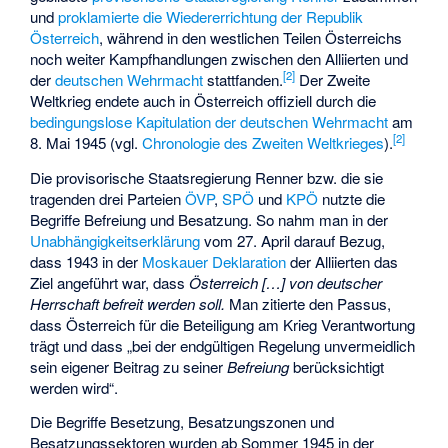
und
proklamierte die Wiedererrichtung der Republik
Österreich
, während in den westlichen Teilen Österreichs
noch weiter Kampfhandlungen zwischen den Alliierten und
[
2
]
der
deutschen Wehrmacht
stattfanden.
Der Zweite
Weltkrieg endete auch in Österreich offiziell durch die
bedingungslose Kapitulation der deutschen Wehrmacht
am
[
2
]
8. Mai 1945 (vgl.
Chronologie des Zweiten Weltkrieges
).
Die provisorische Staatsregierung Renner bzw. die sie
tragenden drei Parteien
ÖVP
,
SPÖ
und
KPÖ
nutzte die
Begriffe Befreiung und Besatzung. So nahm man in der
Unabhängigkeitserklärung
vom 27. April darauf Bezug,
dass 1943 in der
Moskauer Deklaration
der Alliierten das
Ziel angeführt war, dass
Österreich […] von deutscher
Herrschaft befreit werden soll.
Man zitierte den Passus,
dass Österreich für die Beteiligung am Krieg Verantwortung
trägt und dass „bei der endgültigen Regelung unvermeidlich
sein eigener Beitrag zu seiner
Befreiung
berücksichtigt
werden wird“.
Die Begriffe Besetzung, Besatzungszonen und
Besatzungssektoren wurden ab Sommer 1945 in der