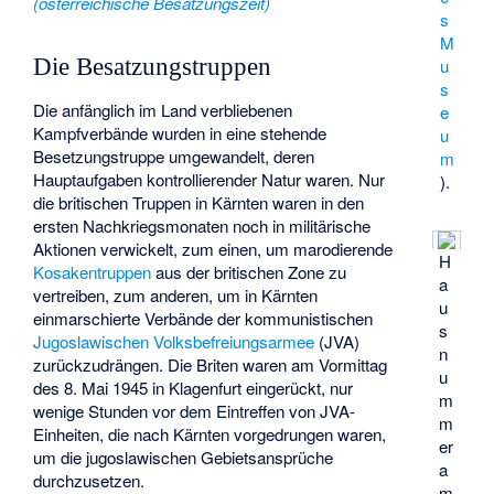
(österreichische Besatzungszeit)
s
M
Die Besatzungstruppen
u
s
Die anfänglich im Land verbliebenen
e
Kampfverbände wurden in eine stehende
u
Besetzungstruppe umgewandelt, deren
m
Hauptaufgaben kontrollierender Natur waren. Nur
).
die britischen Truppen in Kärnten waren in den
ersten Nachkriegsmonaten noch in militärische
Aktionen verwickelt, zum einen, um marodierende
H
Kosakentruppen
aus der britischen Zone zu
a
vertreiben, zum anderen, um in Kärnten
u
einmarschierte Verbände der kommunistischen
s
Jugoslawischen Volksbefreiungsarmee
(JVA)
n
zurückzudrängen. Die Briten waren am Vormittag
u
des 8. Mai 1945 in Klagenfurt eingerückt, nur
m
wenige Stunden vor dem Eintreffen von JVA-
m
Einheiten, die nach Kärnten vorgedrungen waren,
er
um die jugoslawischen Gebietsansprüche
a
durchzusetzen.
m