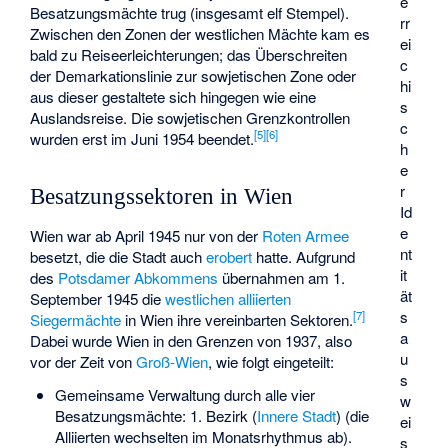
e
Besatzungsmächte trug (insgesamt elf Stempel).
rr
Zwischen den Zonen der westlichen Mächte kam es
ei
bald zu Reiseerleichterungen; das Überschreiten
c
der Demarkationslinie zur sowjetischen Zone oder
hi
aus dieser gestaltete sich hingegen wie eine
s
Auslandsreise. Die sowjetischen Grenzkontrollen
c
[
5
]
[
6
]
wurden erst im Juni 1954 beendet.
h
e
r
Besatzungssektoren in Wien
Id
e
Wien war ab April 1945 nur von der
Roten Armee
nt
besetzt, die die Stadt auch
erobert
hatte. Aufgrund
it
des
Potsdamer Abkommens
übernahmen am 1.
ät
September 1945 die
westlichen alliierten
s
[
7
]
Siegermächte
in Wien ihre vereinbarten Sektoren.
a
Dabei wurde Wien in den Grenzen von 1937, also
u
vor der Zeit von
Groß-Wien
, wie folgt eingeteilt:
s
Gemeinsame Verwaltung durch alle vier
w
Besatzungsmächte: 1. Bezirk (
Innere Stadt
) (die
ei
Alliierten wechselten im Monatsrhythmus ab).
s