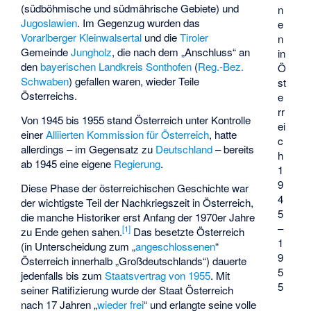
(südböhmische und südmährische Gebiete) und
n
Jugoslawien
. Im Gegenzug wurden das
e
Vorarlberger
Kleinwalsertal
und die
Tiroler
n
Gemeinde
Jungholz
, die nach dem „Anschluss“ an
in
den
bayerischen
Landkreis Sonthofen
(
Reg.-Bez.
Ö
Schwaben
) gefallen waren, wieder Teile
st
Österreichs.
e
rr
Von 1945 bis 1955 stand Österreich unter Kontrolle
ei
einer
Alliierten Kommission für Österreich
, hatte
c
allerdings – im Gegensatz zu
Deutschland
– bereits
h
ab 1945 eine eigene
Regierung
.
1
9
Diese Phase der österreichischen Geschichte war
4
der wichtigste Teil der Nachkriegszeit in Österreich,
5
die manche Historiker erst Anfang der 1970er Jahre
–
[
1
]
zu Ende gehen sahen.
Das besetzte Österreich
1
(in Unterscheidung zum „
angeschlossenen
“
9
Österreich innerhalb „Großdeutschlands“) dauerte
5
jedenfalls bis zum
Staatsvertrag von 1955
. Mit
5
seiner Ratifizierung wurde der Staat Österreich
nach 17 Jahren „
wieder frei
“ und erlangte seine volle