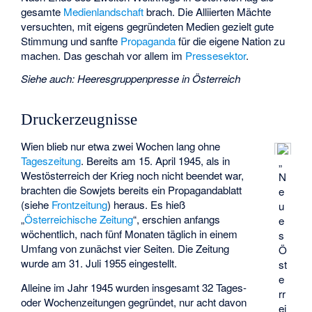
gesamte
Medienlandschaft
brach. Die Alliierten Mächte
versuchten, mit eigens gegründeten Medien gezielt gute
Stimmung und sanfte
Propaganda
für die eigene Nation zu
machen. Das geschah vor allem im
Pressesektor
.
Siehe auch
:
Heeresgruppenpresse in Österreich
Druckerzeugnisse
Wien blieb nur etwa zwei Wochen lang ohne
Tageszeitung
. Bereits am 15. April 1945, als in
„
Westösterreich der Krieg noch nicht beendet war,
N
brachten die Sowjets bereits ein Propagandablatt
e
(siehe
Frontzeitung
) heraus. Es hieß
u
„
Österreichische Zeitung
“, erschien anfangs
e
wöchentlich, nach fünf Monaten täglich in einem
s
Umfang von zunächst vier Seiten. Die Zeitung
Ö
wurde am 31. Juli 1955 eingestellt.
st
e
Alleine im Jahr 1945 wurden insgesamt 32 Tages-
rr
oder Wochenzeitungen gegründet, nur acht davon
ei