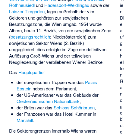
Rothneusiedl
und
Hadersdorf-Weidlingau
sowie der
ie
Lainzer Tiergarten
, lagen außerhalb der vier
n
Sektoren und gehörten zur sowjetischen
Di
Besatzungszone, die Wien umgab. 1954 wurde
e
Albern, heute 11. Bezirk, von der sowjetischen Zone
a
(
besatzungsrechtlich
: Niederösterreich) zum
uf
sowjetischen Sektor Wiens (2. Bezirk)
g
umgegliedert; dies erfolgte im Zuge der definitiven
e
Auflösung Groß-Wiens und der teilweisen
h
Neugliederung der verbliebenen Wiener Bezirke.
ell
te
Das
Hauptquartier
n
R
der sowjetischen Truppen war das
Palais
a
Epstein
neben dem Parlament,
n
der US-Amerikaner war das Gebäude der
d
Oesterreichischen Nationalbank
,
g
der Briten war das
Schloss Schönbrunn
,
e
der Franzosen war das
Hotel Kummer
in
bi
Mariahilf
.
et
Die Sektorengrenzen innerhalb Wiens waren
e