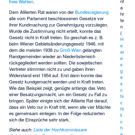
nf
freie Wahlen
.
a
Dem Alliierten Rat waren von der
Bundesregierung
hr
alle vom Parlament beschlossenen Gesetze vor
te
ihrer Kundmachung zur Genehmigung vorzulegen.
n
Wurde die Zustimmung nicht erteilt, konnte das
(
Gesetz nicht in Kraft treten. So geschah es z. B.
H
beim Wiener Gebietsänderungsgesetz 1946, mit
e
dem die meisten 1938 zu
Groß-Wien
gelangten
er
Randgemeinden wieder an Niederösterreich
e
rückgegliedert werden sollten. Die sowjetischen
s
Vertreter stimmten nicht zu und gaben ihren
g
Widerstand erst 1954 auf. Erst dann konnte das
e
Gesetz kundgemacht werden und in Kraft treten.
s
Wie das Beispiel zeigt, genügte anfangs das Veto
c
einer Besatzungsmacht, um ein Gesetz zu Fall zu
hi
bringen. Später einigte sich der Alliierte Rat darauf,
c
dass ein Veto nur in Kraft tritt, wenn alle vier Mächte
ht
es gemeinsam einlegen. In der Folge reduzierten
li
sich die Einsprüche sehr stark.
c
h
Siehe auch
:
Liste der Hochkommissare
e