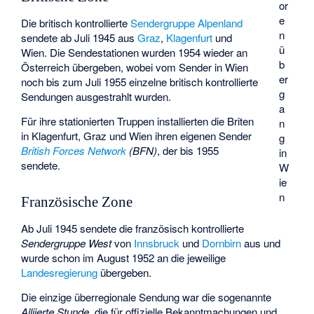
or
e
Die britisch kontrollierte
Sendergruppe Alpenland
n
sendete ab Juli 1945 aus
Graz
,
Klagenfurt
und
ü
Wien. Die Sendestationen wurden 1954 wieder an
b
Österreich übergeben, wobei vom Sender in Wien
er
noch bis zum Juli 1955 einzelne britisch kontrollierte
g
Sendungen ausgestrahlt wurden.
a
Für ihre stationierten Truppen installierten die Briten
n
in Klagenfurt, Graz und Wien ihren eigenen Sender
g
British Forces Network
(BFN)
, der bis 1955
in
sendete.
W
ie
n
Französische Zone
Ab Juli 1945 sendete die französisch kontrollierte
Sendergruppe West
von
Innsbruck
und
Dornbirn
aus und
wurde schon im August 1952 an die jeweilige
Landesregierung
übergeben.
Die einzige überregionale Sendung war die sogenannte
Alliierte Stunde
, die für offizielle Bekanntmachungen und