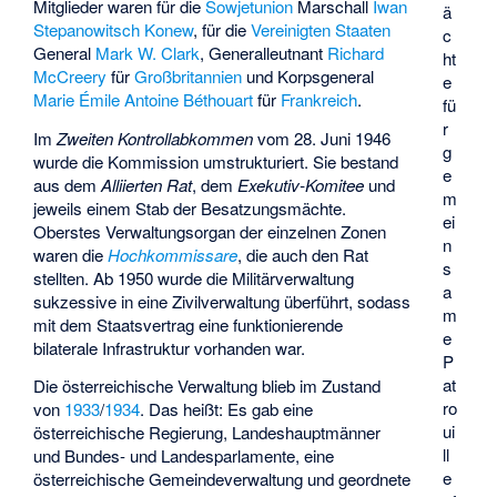
Mitglieder waren für die
Sowjetunion
Marschall
Iwan
ä
Stepanowitsch Konew
, für die
Vereinigten Staaten
c
General
Mark W. Clark
, Generalleutnant
Richard
ht
McCreery
für
Großbritannien
und Korpsgeneral
e
Marie Émile Antoine Béthouart
für
Frankreich
.
fü
r
Im
Zweiten Kontrollabkommen
vom 28. Juni 1946
g
wurde die Kommission umstrukturiert. Sie bestand
e
aus dem
Alliierten Rat
, dem
Exekutiv-Komitee
und
m
jeweils einem Stab der Besatzungsmächte.
ei
Oberstes Verwaltungsorgan der einzelnen Zonen
n
waren die
Hochkommissare
, die auch den Rat
s
stellten. Ab 1950 wurde die Militärverwaltung
a
sukzessive in eine Zivilverwaltung überführt, sodass
m
mit dem Staatsvertrag eine funktionierende
e
bilaterale Infrastruktur vorhanden war.
P
at
Die österreichische Verwaltung blieb im Zustand
ro
von
1933
/
1934
. Das heißt: Es gab eine
ui
österreichische Regierung, Landeshauptmänner
ll
und Bundes- und Landesparlamente, eine
e
österreichische Gemeindeverwaltung und geordnete