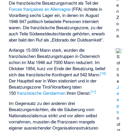
Die französische Besatzungsmacht als Teil der
e
Forces françaises en Allemagne
(FFA) richtete in
n
Vorarlberg sechs Lager ein, in denen im August
Z
1946 947 politisch belastete Personen interniert
o
waren. Die französische Besatzungszone, zu der
n
auch Teile Südwestdeutschlands gehörten, erwarb
e.
aber bald den Ruf als „Eldorado der Duldsamkeit“.
Anfangs 15.000 Mann stark, wurden die
französischen Besatzungstruppen in Österreich
S
schon im Mai 1946 auf 7000 Mann reduziert. Im
ol
Oktober 1954, kurz vor Ende der Besatzung, belief
c
[
10
]
sich das französische Kontingent auf 542 Mann.
h
Der Hauptteil war in Wien stationiert und in der
e
Besatzungszone Tirol/Vorarlberg taten
J
[
11
]
150
französische Gendarmen
ihren Dienst.
e
e
Im Gegensatz zu den anderen drei
p
Besatzungsmächten, die die Säuberung vom
s
Nationalsozialismus strikt und vor allem selbst
n
vornahmen, mussten die Franzosen mangels
ut
eigener ausreichender Organisationsstrukturen
zt