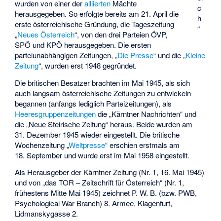
wurden von einer der
alliierten
Mächte
c
herausgegeben. So erfolgte bereits am 21. April die
h
erste österreichische Gründung, die Tageszeitung
“
„
Neues Österreich
“, von den drei Parteien ÖVP,
SPÖ und KPÖ herausgegeben. Die ersten
parteiunabhängigen Zeitungen, „
Die Presse
“ und die „
Kleine
Zeitung
“, wurden erst 1948 gegründet.
Die britischen Besatzer brachten im Mai 1945, als sich
auch langsam österreichische Zeitungen zu entwickeln
begannen (anfangs lediglich Parteizeitungen), als
Heeresgruppenzeitungen
die „
Kärntner Nachrichten
“ und
die „
Neue Steirische Zeitung
“ heraus. Beide wurden am
31. Dezember 1945 wieder eingestellt. Die britische
Wochenzeitung „
Weltpresse
“ erschien erstmals am
18. September und wurde erst im Mai 1958 eingestellt.
Als Herausgeber der Kärntner Zeitung (Nr. 1, 16. Mai 1945)
und von „das TOR – Zeitschrift für Österreich“ (Nr. 1,
frühestens Mitte Mai 1945) zeichnet P. W. B. (bzw. PWB,
Psychological War Branch) 8. Armee, Klagenfurt,
Lidmanskygasse 2.