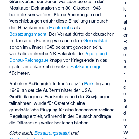
Grenzverlauf der Zonen war aber bereits in der
n
Moskauer Deklaration vom 30. Oktober 1943
k
beschlossen worden. Kleine Änderungen und
m
Verschiebungen erfuhr diese Einteilung nur durch
al
das Hinzukommen
Frankreichs
als
d
Besatzungsmacht
. Der Verlauf dürfte der deutschen
er
militärischen Führung wie auch dem
Generalstab
R
schon im Jänner 1945 bekannt gewesen sein,
ot
weshalb zahlreiche NS-Belastete der
Alpen- und
e
Donau-Reichsgaue
knapp vor Kriegsende in das
n
später amerikanisch besetzte
Salzkammergut
A
flüchteten.
r
m
Auf einer Außenministerkonferenz in
Paris
im Juni
e
1949, an der die Außenminister der USA,
e
Großbritanniens, Frankreichs und der Sowjetunion
a
teilnahmen, wurde für Österreich eine
uf
grundsätzliche Einigung für eine friedensvertragliche
d
Regelung erzielt, während in der Deutschlandfrage
e
die Differenzen weiter bestehen blieben.
m
W
Siehe auch
:
Besatzungsstatut
und
ie