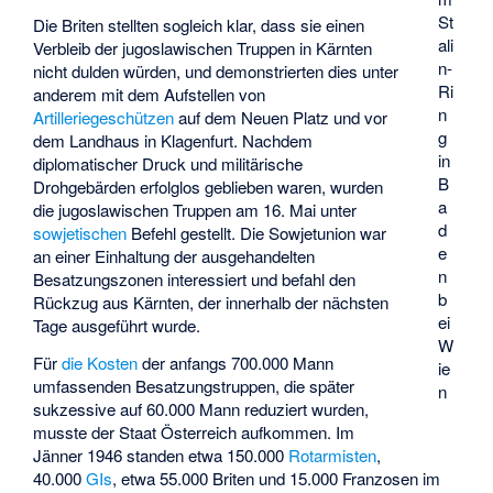
St
Die Briten stellten sogleich klar, dass sie einen
ali
Verbleib der jugoslawischen Truppen in Kärnten
n-
nicht dulden würden, und demonstrierten dies unter
Ri
anderem mit dem Aufstellen von
n
Artilleriegeschützen
auf dem Neuen Platz und vor
g
dem Landhaus in Klagenfurt. Nachdem
in
diplomatischer Druck und militärische
B
Drohgebärden erfolglos geblieben waren, wurden
a
die jugoslawischen Truppen am 16. Mai unter
d
sowjetischen
Befehl gestellt. Die Sowjetunion war
e
an einer Einhaltung der ausgehandelten
n
Besatzungszonen interessiert und befahl den
b
Rückzug aus Kärnten, der innerhalb der nächsten
ei
Tage ausgeführt wurde.
W
Für
die Kosten
der anfangs 700.000 Mann
ie
umfassenden Besatzungstruppen, die später
n
sukzessive auf 60.000 Mann reduziert wurden,
musste der Staat Österreich aufkommen. Im
Jänner 1946 standen etwa 150.000
Rotarmisten
,
40.000
GIs
, etwa 55.000 Briten und 15.000 Franzosen im