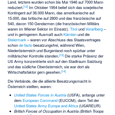
Land, letztere wurden schon bis Mai 1946 auf 7000 Mann
[
12
]
reduziert.
Im Oktober 1954 belief sich das sowjetische
Kontingent auf 36.000 Mann, das amerikanische auf
15.000, das britische auf 2800 und das französische auf
540, davon 150 Gendarmen (die französischen Militärs
waren im Wiener Sektor im Einsatz).
Tirol
und
Vorarlberg
–
und in geringerem Ausmaß auch
Kärnten
und die
Steiermark
– waren vor Abschluss des Staatsvertrages
schon
de facto
besatzungsfrei, während Wien,
Niederösterreich und Burgenland noch spürbar unter
[
13
]
militärischer Kontrolle standen.
Die starke Präsenz der
US Army konzentrierte sich auf den Stadtraum Salzburg
und das südliche Oberösterreich, sie war dort als
[
14
]
Wirtschaftsfaktor gern gesehen.
Die Verbände, die die alliierte Besatzungsmacht in
Österreich stellten, waren:
United States Forces in Austria
(USFA), anfangs unter
dem
European Command
(EUCOM), dann Teil der
United States Army Europe and Africa
(USAREUR)
British Forces of Occupation in Austria
(British Troops