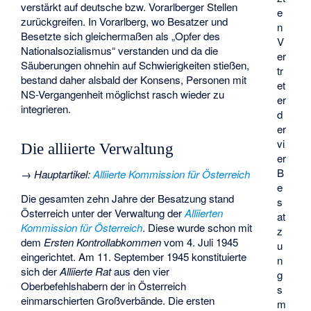
verstärkt auf deutsche bzw. Vorarlberger Stellen
e
zurückgreifen. In Vorarlberg, wo Besatzer und
n
Besetzte sich gleichermaßen als „Opfer des
V
Nationalsozialismus“ verstanden und da die
er
Säuberungen ohnehin auf Schwierigkeiten stießen,
tr
bestand daher alsbald der Konsens, Personen mit
et
NS-Vergangenheit möglichst rasch wieder zu
er
integrieren.
d
er
vi
Die alliierte Verwaltung
er
B
→
Hauptartikel
:
Alliierte Kommission für Österreich
e
Die gesamten zehn Jahre der Besatzung stand
s
Österreich unter der Verwaltung der
Alliierten
at
Kommission für Österreich
. Diese wurde schon mit
z
dem
Ersten Kontrollabkommen
vom 4. Juli 1945
u
eingerichtet. Am 11. September 1945 konstituierte
n
sich der
Alliierte Rat
aus den vier
g
Oberbefehlshabern der in Österreich
s
einmarschierten Großverbände. Die ersten
m