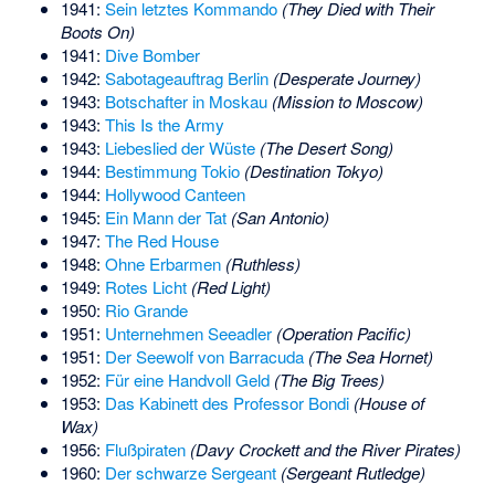
1941:
Sein letztes Kommando
(They Died with Their
Boots On)
1941:
Dive Bomber
1942:
Sabotageauftrag Berlin
(Desperate Journey)
1943:
Botschafter in Moskau
(Mission to Moscow)
1943:
This Is the Army
1943:
Liebeslied der Wüste
(The Desert Song)
1944:
Bestimmung Tokio
(Destination Tokyo)
1944:
Hollywood Canteen
1945:
Ein Mann der Tat
(San Antonio)
1947:
The Red House
1948:
Ohne Erbarmen
(Ruthless)
1949:
Rotes Licht
(Red Light)
1950:
Rio Grande
1951:
Unternehmen Seeadler
(Operation Pacific)
1951:
Der Seewolf von Barracuda
(The Sea Hornet)
1952:
Für eine Handvoll Geld
(The Big Trees)
1953:
Das Kabinett des Professor Bondi
(House of
Wax)
1956:
Flußpiraten
(Davy Crockett and the River Pirates)
1960:
Der schwarze Sergeant
(Sergeant Rutledge)