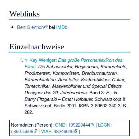
Weblinks
Bert Glennon
bei
IMDb
Einzelnachweise
↑
Kay Weniger
:
Das große Personenlexikon des
Films
. Die Schauspieler, Regisseure, Kameraleute,
Produzenten, Komponisten, Drehbuchautoren,
Filmarchitekten, Ausstatter, Kostümbildner, Cutter,
Tontechniker, Maskenbildner und Special Effects
Designer des 20. Jahrhunderts.
Band 3:
F – H.
Barry Fitzgerald – Ernst Hofbauer.
Schwarzkopf &
Schwarzkopf, Berlin 2001,
ISBN 3-89602-340-3
, S.
282.
Normdaten (Person):
GND
:
139223444
|
LCCN
:
n86075608
|
VIAF
:
48246646
|