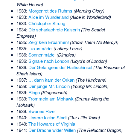
White House)
1933:
Morgenrot des Ruhms
(Morning Glory)
1933:
Alice im Wunderland
(Alice in Wonderland)
1933:
Christopher Strong
1934:
Die scharlachrote Kaiserin
(The Scarlet
Empress)
1935:
Zeig’ kein Erbarmen!
(Show Them No Mercy!)
1935:
Luxusmädel
(Lottery Lover)
1936:
Sonnenmädel
(Dimples)
1936:
Signale nach London
(Lloyd’s of London)
1936:
Der Gefangene der Haifischinsel
(The Prisoner of
Shark Island)
1937:
… dann kam der Orkan
(The Hurricane)
1939:
Der junge Mr. Lincoln
(Young Mr. Lincoln)
1939:
Ringo
(Stagecoach)
1939:
Trommeln am Mohawk
(Drums Along the
Mohawk)
1939:
Swanee River
1940:
Unsere kleine Stadt
(Our Little Town)
1940:
The Howards of Virginia
1941:
Der Drache wider Willen
(The Reluctant Dragon)