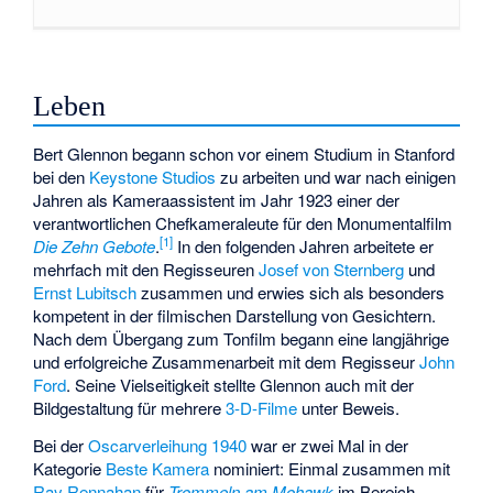
Leben
Bert Glennon begann schon vor einem Studium in Stanford
bei den
Keystone Studios
zu arbeiten und war nach einigen
Jahren als Kameraassistent im Jahr 1923 einer der
verantwortlichen Chefkameraleute für den Monumentalfilm
[
1
]
Die Zehn Gebote
.
In den folgenden Jahren arbeitete er
mehrfach mit den Regisseuren
Josef von Sternberg
und
Ernst Lubitsch
zusammen und erwies sich als besonders
kompetent in der filmischen Darstellung von Gesichtern.
Nach dem Übergang zum Tonfilm begann eine langjährige
und erfolgreiche Zusammenarbeit mit dem Regisseur
John
Ford
. Seine Vielseitigkeit stellte Glennon auch mit der
Bildgestaltung für mehrere
3-D-Filme
unter Beweis.
Bei der
Oscarverleihung 1940
war er zwei Mal in der
Kategorie
Beste Kamera
nominiert: Einmal zusammen mit
Ray Rennahan
für
Trommeln am Mohawk
im Bereich