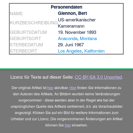
Personendaten
Glennon, Bert
NAME
US-amerikanischer
KURZBESCHREIBUNG
Kameramann
GEBURTSDATUM
19. November 1893
GEBURTSORT
Anaconda
,
Montana
STERBEDATUM
29. Juni 1967
STERBEORT
Los Angeles
,
Kalifornien
Lizenz für Texte auf dieser Seite:
CC-BY-SA 3.0 Unported
.
Der original-Artikel ist
hier
abrufbar.
Hier
finden Sie Informationen zu
den Autoren des Artikels. An Bildern wurden keine Veränderungen
vorgenommen - diese werden aber in der Regel wie bei der
ursprünglichen Quelle des Artikels verkleinert, d.h. als Vorschaubilder
angezeigt. Klicken Sie auf ein Bild für weitere Informationen zum
Urheber und zur Lizenz. Die vorgenommenen Änderungen am Artikel
können Sie
hier
einsehen.