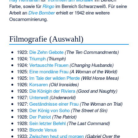
Farbe, sowie für
Ringo
im Bereich Schwarzweiß. Für seine
Arbeit an
Dive Bomber
erhielt er 1942 eine weitere
Oscarnominierung.
Filmografie (Auswahl)
1923:
Die Zehn Gebote
(The Ten Commandments)
1924:
Triumph
(Triumph)
1924:
Vertauschte Frauen
(Changing Husbands)
1925:
Eine mondäne Frau
(A Woman of the World)
1925:
Im Tale der wilden Pferde
(Wild Horse Mesa)
1926:
Korsaren
(Old Ironsides)
1926:
Die Königin der Riviera
(Good and Naughty)
1927:
Unterwelt
(Underworld)
1927:
Geständnisse einer Frau
(The Woman on Trial)
1928:
Der König von Soho
(The Street of Sin)
1928:
Der Patriot
(The Patriot)
1928:
Sein letzter Befehl
(The Last Command)
1932:
Blonde Venus
1933:
Zwischen heut und morgen
(Gabriel Over the