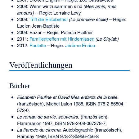
2008:
Wenn wir zusammen sind
(Mes amis, mes
amours)
– Regie: Lorraine Levy
2009:
Triff die Elisabeths!
(La première étoile)
– Regie:
Lucien Jean-Baptiste
2009: Bazar – Regie: Patricia Plattner
2011:
Familientreffen mit Hindernissen
(Le Skylab)
2012:
Paulette
– Regie:
Jérôme Enrico
Veröffentlichungen
Bücher
Elisabeth Pauline et David Mes enfants de la balle.
(französisch), Michel Lafon 1988,
ISBN 978-2-86804-
572-0
.
Le roman de sa vie, souvenirs.
(französisch),
Flammarion 1997,
ISBN 978-2-08-067378-7
.
La fiancée du cinema.
Autobiographie (französisch),
Ramsay 1999,
ISBN 978-2-85956-456-8