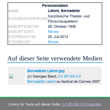
Personendaten
Lafont, Bernadette
NAME
französische Theater- und
KURZBESCHREIBUNG
Filmschauspielerin
GEBURTSDATUM
28. Oktober 1938
GEBURTSORT
Nîmes
STERBEDATUM
25. Juli 2013
STERBEORT
Nîmes
Auf dieser Seite verwendete Medien
Bernadette Lafont.jpg
(c) Georges Biard,
CC BY-SA 3.0
Bernadette Lafont
au festival de Cannes 2007
Lizenz für Texte auf dieser Seite:
CC-BY-SA 3.0 Unported
.