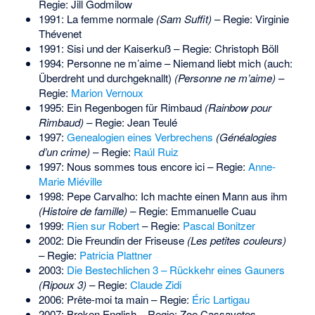
Regie: Jill Godmilow
1991: La femme normale
(Sam Suffit)
– Regie: Virginie
Thévenet
1991: Sisi und der Kaiserkuß – Regie: Christoph Böll
1994: Personne ne m’aime – Niemand liebt mich (auch:
Überdreht und durchgeknallt)
(Personne ne m’aime)
–
Regie:
Marion Vernoux
1995: Ein Regenbogen für Rimbaud
(Rainbow pour
Rimbaud)
– Regie: Jean Teulé
1997:
Genealogien eines Verbrechens
(Généalogies
d’un crime)
– Regie:
Raúl Ruiz
1997: Nous sommes tous encore ici – Regie:
Anne-
Marie Miéville
1998: Pepe Carvalho: Ich machte einen Mann aus ihm
(Histoire de famille)
– Regie: Emmanuelle Cuau
1999:
Rien sur Robert
– Regie:
Pascal Bonitzer
2002: Die Freundin der Friseuse
(Les petites couleurs)
– Regie:
Patricia Plattner
2003:
Die Bestechlichen 3 – Rückkehr eines Gauners
(Ripoux 3)
– Regie:
Claude Zidi
2006: Prête-moi ta main – Regie:
Éric Lartigau
2007: Broken English – Regie:
Zoe Cassavetes