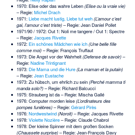
1970: Elise oder das wahre Leben
(Elise ou la vraie vie)
– Regie:
Michel Drach
1971:
Liebe macht lustig, Liebe tut weh
(L’amour c’est
gai, l’amour c’est triste)
– Regie: Jean Daniel Pollet
1971/90 / 1972:
Out 1: Noli me tangere
/
Out 1: Spectre
– Regie:
Jacques Rivette
1972:
Ein schönes Mädchen wie ich
(Une belle fille
comme moi)
– Regie: François Truffaut
1973: Die Angst vor der Wahrheit
(Defense de savoir)
–
Regie:
Nadine Trintignant
1973:
Die Mama und die Hure
(La maman et la putain)
– Regie:
Jean Eustache
1973: Zu hübsch, um ehrlich zu sein
(Perché mamma ti
manda solo?)
– Regie: Richard Balcucci
1975: Strauberg ist da – Regie: Mischa Gallé
1976: Computer morden leise
(L’ordinateurs des
pompes funèbres)
– Regie:
Gérard Pirès
1976:
Nordwestwind
(Noroit)
– Regie: Jacques Rivette
1978:
Violette Nozière
– Regie: Claude Chabrol
1978: Der kleine Spinner mit dem großen Socken
(Chaussete surprise)
– Regie: Jean-François Davy