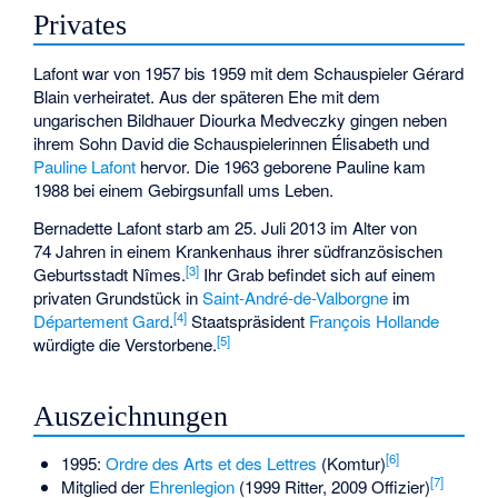
Privates
Lafont war von 1957 bis 1959 mit dem Schauspieler Gérard
Blain verheiratet. Aus der späteren Ehe mit dem
ungarischen Bildhauer Diourka Medveczky gingen neben
ihrem Sohn David die Schauspielerinnen Élisabeth und
Pauline Lafont
hervor. Die 1963 geborene Pauline kam
1988 bei einem Gebirgsunfall ums Leben.
Bernadette Lafont starb am 25. Juli 2013 im Alter von
74 Jahren in einem Krankenhaus ihrer südfranzösischen
[
3
]
Geburtsstadt Nîmes.
Ihr Grab befindet sich auf einem
privaten Grundstück in
Saint-André-de-Valborgne
im
[
4
]
Département Gard
.
Staatspräsident
François Hollande
[
5
]
würdigte die Verstorbene.
Auszeichnungen
[
6
]
1995:
Ordre des Arts et des Lettres
(Komtur)
[
7
]
Mitglied der
Ehrenlegion
(1999 Ritter, 2009 Offizier)