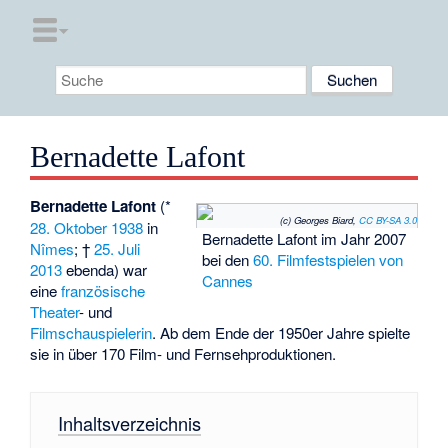
Bernadette Lafont
Bernadette Lafont
(*
(c) Georges Biard,
CC BY-SA 3.0
28. Oktober
1938
in
Bernadette Lafont im Jahr 2007
Nîmes
; †
25. Juli
bei den
60. Filmfestspielen von
2013
ebenda) war
Cannes
eine
französische
Theater
- und
Filmschauspielerin
. Ab dem Ende der 1950er Jahre spielte
sie in über 170 Film- und Fernsehproduktionen.
Inhaltsverzeichnis