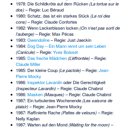
1978: Die Schildkröte auf dem Rücken
(La tortue sur le
dos)
– Regie: Luc Béraud
1980: Schatz, das ist ein starkes Stück
(Le roi des
cons)
– Regie: Claude Confortes
1982: Wenn Leckerbissen locken
(On n’est pas sorti de
l’auberge)
– Regie: Max Pécas
1983:
Gwendoline
– Regie: Just Jaeckin
1984:
Dog Day – Ein Mann rennt um sein Leben
(Canicule)
– Regie:
Yves Boisset
1985:
Das freche Mädchen
(L’éffrontée)
– Regie:
Claude Miller
1985: Der kleine Coup
(Le pactole)
– Regie:
Jean-
Pierre Mocky
1986:
Inspektor Lavardin
oder Die Gerechtigkeit
(Inspecteur Lavardin)
– Regie: Claude Chabrol
1986:
Masken
(Masques)
– Regie: Claude Chabrol
1987: Ein turbulentes Wochenende
(Les saisons de
plaisir)
– Regie: Jean-Pierre Mocky
1987: Raffinierte Rache
(Pattes de velours)
– Regie:
Nelly Kaplan
1987: Warten auf den Mond
(Waiting for the moon)
–