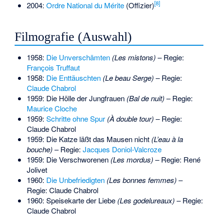
[
8
]
2004:
Ordre National du Mérite
(Offizier)
Filmografie (Auswahl)
1958:
Die Unverschämten
(Les mistons)
– Regie:
François Truffaut
1958:
Die Enttäuschten
(Le beau Serge)
– Regie:
Claude Chabrol
1959: Die Hölle der Jungfrauen
(Bal de nuit)
– Regie:
Maurice Cloche
1959:
Schritte ohne Spur
(À double tour)
– Regie:
Claude Chabrol
1959: Die Katze läßt das Mausen nicht
(L’eau à la
bouche)
– Regie:
Jacques Doniol-Valcroze
1959: Die Verschworenen
(Les mordus)
– Regie: René
Jolivet
1960:
Die Unbefriedigten
(Les bonnes femmes)
–
Regie: Claude Chabrol
1960: Speisekarte der Liebe
(Les godelureaux)
– Regie:
Claude Chabrol