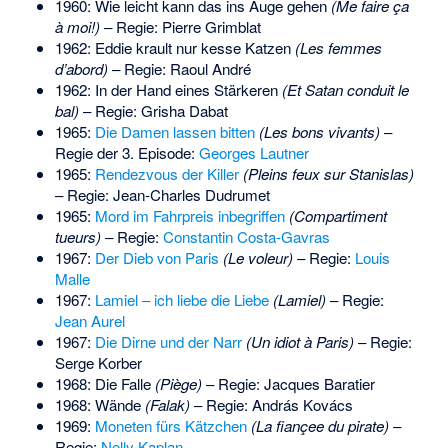
1960: Wie leicht kann das ins Auge gehen
(Me faire ça
à moi!)
– Regie: Pierre Grimblat
1962: Eddie krault nur kesse Katzen
(Les femmes
d’abord)
– Regie:
Raoul André
1962: In der Hand eines Stärkeren
(Et Satan conduit le
bal)
– Regie: Grisha Dabat
1965:
Die Damen lassen bitten
(Les bons vivants)
–
Regie der 3. Episode:
Georges Lautner
1965:
Rendezvous der Killer
(Pleins feux sur Stanislas)
– Regie: Jean-Charles Dudrumet
1965:
Mord im Fahrpreis inbegriffen
(Compartiment
tueurs)
– Regie:
Constantin Costa-Gavras
1967:
Der Dieb von Paris
(Le voleur)
– Regie:
Louis
Malle
1967:
Lamiel – ich liebe die Liebe
(Lamiel)
– Regie:
Jean Aurel
1967:
Die Dirne und der Narr
(Un idiot à Paris)
– Regie:
Serge Korber
1968: Die Falle
(Piège)
– Regie: Jacques Baratier
1968: Wände
(Falak)
– Regie: András Kovács
1969:
Moneten fürs Kätzchen
(La fiançee du pirate)
–
Regie:
Nelly Kaplan