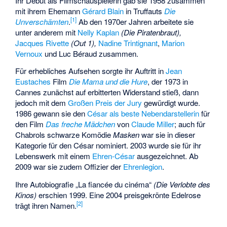
Ihr Debüt als Filmschauspielerin gab sie 1958 zusammen
mit ihrem Ehemann
Gérard Blain
in Truffauts
Die
[
1
]
Unverschämten
.
Ab den 1970er Jahren arbeitete sie
unter anderem mit
Nelly Kaplan
(Die Piratenbraut),
Jacques Rivette
(Out 1),
Nadine Trintignant
,
Marion
Vernoux
und Luc Béraud zusammen.
Für erhebliches Aufsehen sorgte ihr Auftritt in
Jean
Eustaches
Film
Die Mama und die Hure
, der 1973 in
Cannes zunächst auf erbitterten Widerstand stieß, dann
jedoch mit dem
Großen Preis der Jury
gewürdigt wurde.
1986 gewann sie den
César als beste Nebendarstellerin
für
den Film
Das freche Mädchen
von
Claude Miller
; auch für
Chabrols schwarze Komödie
Masken
war sie in dieser
Kategorie für den César nominiert. 2003 wurde sie für ihr
Lebenswerk mit einem
Ehren-César
ausgezeichnet. Ab
2009 war sie zudem Offizier der
Ehrenlegion
.
Ihre Autobiografie „La fiancée du cinéma“
(Die Verlobte des
Kinos)
erschien 1999. Eine 2004 preisgekrönte Edelrose
[
2
]
trägt ihren Namen.