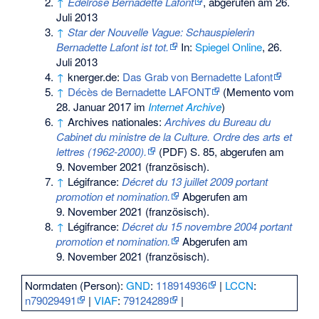
↑
Edelrose Bernadette Lafont
, abgerufen am 26.
Juli 2013
↑
Star der Nouvelle Vague: Schauspielerin
Bernadette Lafont ist tot.
In:
Spiegel Online
, 26.
Juli 2013
↑
knerger.de:
Das Grab von Bernadette Lafont
↑
Décès de Bernadette LAFONT
(
Memento
vom
28. Januar 2017 im
Internet Archive
)
↑
Archives nationales:
Archives du Bureau du
Cabinet du ministre de la Culture. Ordre des arts et
lettres (1962-2000).
(PDF)
S. 85
,
abgerufen am
9. November 2021
(französisch).
↑
Légifrance:
Décret du 13 juillet 2009 portant
promotion et nomination.
Abgerufen am
9. November 2021
(französisch).
↑
Légifrance:
Décret du 15 novembre 2004 portant
promotion et nomination.
Abgerufen am
9. November 2021
(französisch).
Normdaten (Person):
GND
:
118914936
|
LCCN
:
n79029491
|
VIAF
:
79124289
|