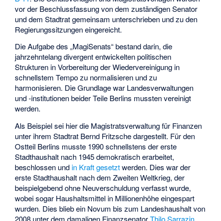
vor der Beschlussfassung von dem zuständigen Senator
und dem Stadtrat gemeinsam unterschrieben und zu den
Regierungssitzungen eingereicht.
Die Aufgabe des „MagiSenats“ bestand darin, die
jahrzehntelang divergent entwickelten politischen
Strukturen in Vorbereitung der Wiedervereinigung in
schnellstem Tempo zu normalisieren und zu
harmonisieren. Die Grundlage war Landesverwaltungen
und -institutionen beider Teile Berlins mussten vereinigt
werden.
Als Beispiel sei hier die Magistratsverwaltung für Finanzen
unter ihrem Stadtrat Bernd Fritzsche dargestellt. Für den
Ostteil Berlins musste 1990 schnellstens der erste
Stadthaushalt nach 1945 demokratisch erarbeitet,
beschlossen und
in Kraft gesetzt
werden. Dies war der
erste Stadthaushalt nach dem Zweiten Weltkrieg, der
beispielgebend ohne Neuverschuldung verfasst wurde,
wobei sogar Haushaltsmittel in Millionenhöhe eingespart
wurden. Dies blieb ein Novum bis zum Landeshaushalt von
2008 unter dem damaligen Finanzsenator
Thilo Sarrazin
,