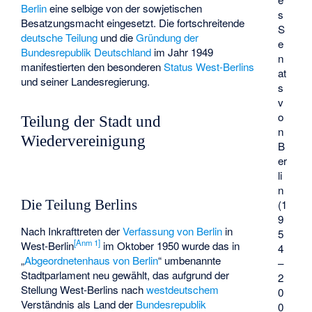
Berlin
eine selbige von der sowjetischen
s
Besatzungsmacht eingesetzt. Die fortschreitende
S
deutsche Teilung
und die
Gründung der
e
Bundesrepublik Deutschland
im Jahr 1949
n
manifestierten den besonderen
Status West-Berlins
at
und seiner Landesregierung.
s
v
o
Teilung der Stadt und
n
Wiedervereinigung
B
er
li
n
(1
Die Teilung Berlins
9
Nach Inkrafttreten der
Verfassung von Berlin
in
5
[
Anm 1
]
West-Berlin
im Oktober 1950 wurde das in
4
„
Abgeordnetenhaus von Berlin
“ umbenannte
–
Stadtparlament neu gewählt, das aufgrund der
2
Stellung West-Berlins nach
westdeutschem
0
Verständnis als Land der
Bundesrepublik
0