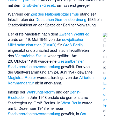
mit dem
Groß-Berlin-Gesetz
umfassend geregelt.
Während der
Zeit des Nationalsozialismus
stand seit
Inkrafttreten der
Deutschen Gemeindeordnung
1935 ein
Stadtpräsident an der Spitze der Berliner Verwaltung.
Der erste Magistrat nach dem
Zweiten Weltkrieg
wurde am 19. Mai 1945 von der
sowjetischen
E
Militäradministration (SMAD)
für
Groß-Berlin
h
eingesetzt und zunächst auch nach Inkrafttreten
e
des
Viermächte-Status
weitergeführt. Am
m
20. Oktober 1946 wurde eine
Gesamtberliner
al
Stadtverordnetenversammlung
gewählt. Der von
ig
der Stadtversammlung am 24. Juni 1947 gewählte
e
Magistrat Reuter
wurde allerdings von der
Alliierten
S
Kommandantur
nicht anerkannt.
ta
n
Infolge der
Währungsreform
und der
Berlin-
d
Blockade
im Jahr 1948 endete die gemeinsame
ar
Stadtregierung Groß-Berlins. In
West-Berlin
wurde
te
am 5. Dezember 1948 eine neue
d
Stadtverordnetenversammlung
gewählt, in
Ost-
e