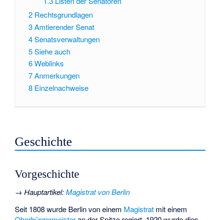
1.3
Listen der Senatoren
2
Rechtsgrundlagen
3
Amtierender Senat
4
Senatsverwaltungen
5
Siehe auch
6
Weblinks
7
Anmerkungen
8
Einzelnachweise
Geschichte
Vorgeschichte
→
Hauptartikel
:
Magistrat von Berlin
Seit 1808 wurde Berlin von einem
Magistrat
mit einem
Oberbürgermeister
an der Spitze regiert. 1920 wurde dies