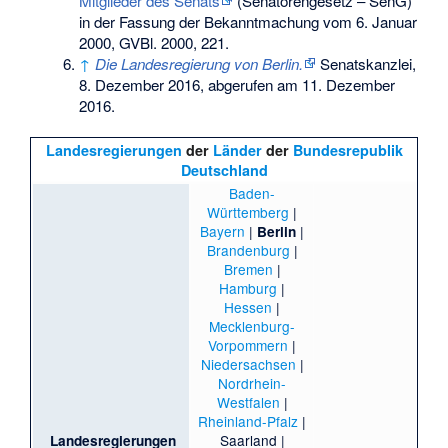
Mitglieder des Senats
(Senatorengesetz – SenG)
in der Fassung der Bekanntmachung vom 6. Januar
2000, GVBl. 2000, 221.
↑
Die Landesregierung von Berlin.
Senatskanzlei,
8. Dezember 2016,
abgerufen am 11. Dezember
2016
.
Landesregierungen
der
Länder
der
Bundesrepublik
Deutschland
Baden-
Württemberg
|
Bayern
|
|
Berlin
Brandenburg
|
Bremen
|
Hamburg
|
Hessen
|
Mecklenburg-
Vorpommern
|
Niedersachsen
|
Nordrhein-
Westfalen
|
Rheinland-Pfalz
|
Saarland
|
Landesregierungen