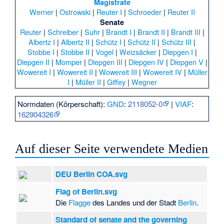
Magistrate
Werner
|
Ostrowski
|
Reuter I
|
Schroeder
|
Reuter II
Senate
Reuter
|
Schreiber
|
Suhr
|
Brandt I
|
Brandt II
|
Brandt III
|
Albertz I
|
Albertz II
|
Schütz I
|
Schütz II
|
Schütz III
|
Stobbe I
|
Stobbe II
|
Vogel
|
Weizsäcker
|
Diepgen I
|
Diepgen II
|
Momper
|
Diepgen III
|
Diepgen IV
|
Diepgen V
|
Wowereit I
|
Wowereit II
|
Wowereit III
|
Wowereit IV
|
Müller
I
|
Müller II
|
Giffey
|
Wegner
Normdaten (Körperschaft):
GND
:
2118052-0
|
VIAF
:
162904326
Auf dieser Seite verwendete Medien
DEU Berlin COA.svg
Flag of Berlin.svg
Die
Flagge
des Landes und der Stadt
Berlin
.
Standard of senate and the governing