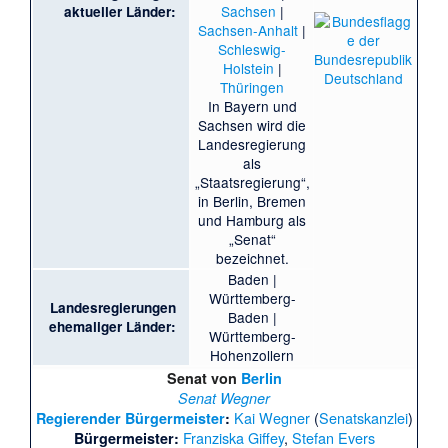
Sachsen
|
aktueller Länder:
Sachsen-Anhalt
|
Schleswig-
Holstein
|
Thüringen
In Bayern und
Sachsen wird die
Landesregierung
als
„Staatsregierung“,
in Berlin, Bremen
und Hamburg als
„Senat“
bezeichnet.
Baden
|
Württemberg-
Landesregierungen
Baden
|
ehemaliger Länder:
Württemberg-
Hohenzollern
Senat
von
Berlin
Senat Wegner
Kai Wegner
(
Senatskanzlei
)
Regierender Bürgermeister
:
Franziska Giffey
,
Stefan Evers
Bürgermeister: