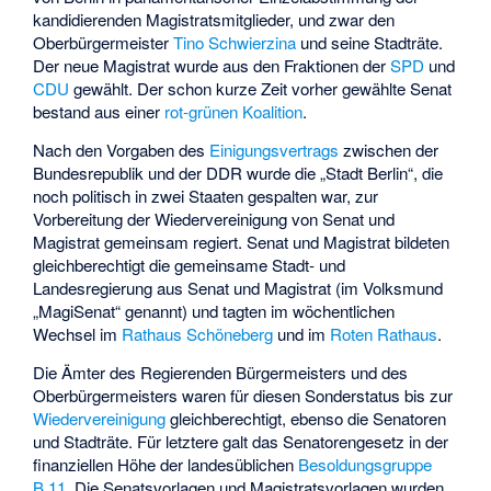
kandidierenden Magistratsmitglieder, und zwar den
Oberbürgermeister
Tino Schwierzina
und seine Stadträte.
Der neue Magistrat wurde aus den Fraktionen der
SPD
und
CDU
gewählt. Der schon kurze Zeit vorher gewählte Senat
bestand aus einer
rot-grünen Koalition
.
Nach den Vorgaben des
Einigungsvertrags
zwischen der
Bundesrepublik und der DDR wurde die „Stadt Berlin“, die
noch politisch in zwei Staaten gespalten war, zur
Vorbereitung der Wiedervereinigung von Senat und
Magistrat gemeinsam regiert. Senat und Magistrat bildeten
gleichberechtigt die gemeinsame Stadt- und
Landesregierung aus Senat und Magistrat (im Volksmund
„MagiSenat“ genannt) und tagten im wöchentlichen
Wechsel im
Rathaus Schöneberg
und im
Roten Rathaus
.
Die Ämter des Regierenden Bürgermeisters und des
Oberbürgermeisters waren für diesen Sonderstatus bis zur
Wiedervereinigung
gleichberechtigt, ebenso die Senatoren
und Stadträte. Für letztere galt das Senatorengesetz in der
finanziellen Höhe der landesüblichen
Besoldungsgruppe
B 11
. Die Senatsvorlagen und Magistratsvorlagen wurden