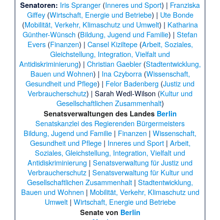
Iris Spranger
(
Inneres und Sport
) |
Franziska
Senatoren:
Giffey
(
Wirtschaft, Energie und Betriebe
) |
Ute Bonde
(
Mobilität, Verkehr, Klimaschutz und Umwelt
) |
Katharina
Günther-Wünsch
(
Bildung, Jugend und Familie
) |
Stefan
Evers
(
Finanzen
) |
Cansel Kiziltepe
(
Arbeit, Soziales,
Gleichstellung, Integration, Vielfalt und
Antidiskriminierung
) |
Christian Gaebler
(
Stadtentwicklung,
Bauen und Wohnen
) |
Ina Czyborra
(
Wissenschaft,
Gesundheit und Pflege
) |
Felor Badenberg
(
Justiz und
Verbraucherschutz
) |
Sarah Wedl-Wilson
(
Kultur und
Gesellschaftlichen Zusammenhalt
)
Senatsverwaltungen
des Landes
Berlin
Senatskanzlei des Regierenden Bürgermeisters
Bildung, Jugend und Familie
|
Finanzen
|
Wissenschaft,
Gesundheit und Pflege
|
Inneres und Sport
|
Arbeit,
Soziales, Gleichstellung, Integration, Vielfalt und
Antidiskriminierung
|
Senatsverwaltung für Justiz und
Verbraucherschutz
|
Senatsverwaltung für Kultur und
Gesellschaftlichen Zusammenhalt
|
Stadtentwicklung,
Bauen und Wohnen
|
Mobilität, Verkehr, Klimaschutz und
Umwelt
|
Wirtschaft, Energie und Betriebe
Senate
von
Berlin