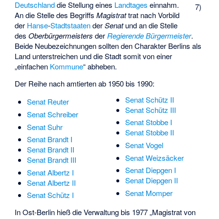
Deutschland
die Stellung eines
Landtages
einnahm.
7)
An die Stelle des Begriffs
Magistrat
trat nach Vorbild
der
Hanse
-
Stadtstaaten
der
Senat
und an die Stelle
des
Oberbürgermeisters
der
Regierende Bürgermeister
.
Beide Neubezeichnungen sollten den Charakter Berlins als
Land unterstreichen und die Stadt somit von einer
„einfachen
Kommune
“ abheben.
Der Reihe nach amtierten ab 1950 bis 1990:
Senat Schütz II
Senat Reuter
Senat Schütz III
Senat Schreiber
Senat Stobbe I
Senat Suhr
Senat Stobbe II
Senat Brandt I
Senat Vogel
Senat Brandt II
Senat Weizsäcker
Senat Brandt III
Senat Diepgen I
Senat Albertz I
Senat Diepgen II
Senat Albertz II
Senat Momper
Senat Schütz I
In Ost-Berlin hieß die Verwaltung bis 1977 „Magistrat von