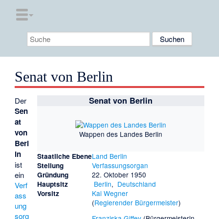
Senat von Berlin
Senat von Berlin
Der
Sen
at
von
Wappen des Landes Berlin
Berl
in
Land Berlin
Staatliche Ebene
ist
Verfassungsorgan
Stellung
ein
22. Oktober 1950
Gründung
Berlin
,
Deutschland
Hauptsitz
Verf
Kai Wegner
Vorsitz
ass
(
Regierender Bürgermeister
)
ung
sorg
Franziska Giffey
(Bürgermeisterin