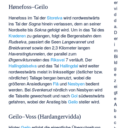
er
Hønefoss–Geilo
vi
d
Hønefoss im Tal der
Storelva
wird nordwestwärts
d
ins Tal der
Sogna
hinein verlassen, dem an seiner
a.
Nordseite bis
Sokna
gefolgt wird. Um in das Tal des
D
Krøderen
zu gelangen, folgt die Bergensbahn dem
er
Rudselva
, passiert die Seen
Langevannet
und
i
Breidvannet
sowie den 2,3 Kilometer langen
m
Haverstingtunnelen
, der parallel zum
Bi
Ørgenviktunnelen
des
Riksvei
7 verläuft. Der
ld
Hallingdalselva
und das Tal
Hallingdal
wird weiter
g
nordwestwärts meist in linksseitiger (östlicher bzw.
e
nördlicher) Tallage bergan benutzt, wobei die
z
größeren Ansiedlungen
Flå
und
Nesbyen
bedient
ei
werden. Bei
Svenkerud
nördlich von Nesbyen wird
gt
die Talseite gewechselt und nach
Gol
südwestwärts
e
gefahren, wobei der Anstieg bis
Geilo
steiler wird.
A
b
s
Geilo–Voss (Hardangervidda)
c
Hinter
Geilo
erfolgt die eigentliche Überschreitung