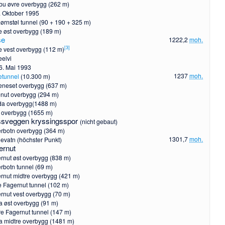
bu øvre overbygg (262 m)
. Oktober 1995
jørnstøl tunnel (90 + 190 + 325 m)
e øst overbygg (189 m)
se
1222,2
moh.
[
3
]
e vest overbygg (112 m)
eelvi
6. Mai 1993
1237
moh.
etunnel
(10.300 m)
eneset overbygg (637 m)
nut overbygg (294 m)
a overbygg(1488 m)
a overbygg (1655 m)
ssveggen kryssingsspor
(nicht gebaut)
rbotn overbygg (364 m)
1301,7
moh.
evatn
(höchster Punkt)
ernut
rnut øst overbygg (838 m)
rbotn tunnel (69 m)
rnut midtre overbygg (421 m)
e Fagernut tunnel (102 m)
rnut vest overbygg (70 m)
a øst overbygg (91 m)
re Fagernut tunnel (147 m)
a midtre overbygg (1481 m)