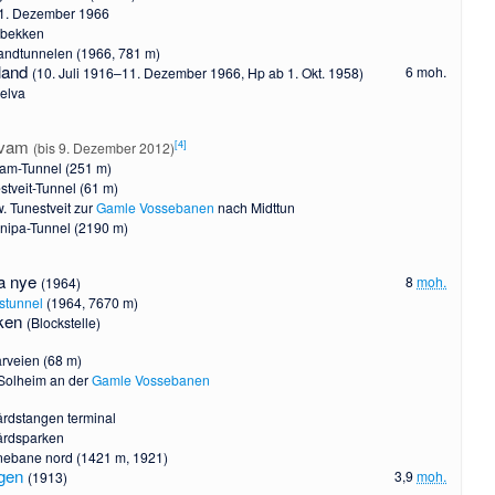
1. Dezember 1966
ebekken
andtunnelen (1966, 781 m)
land
6 moh.
(10. Juli 1916–11. Dezember 1966, Hp ab 1. Okt. 1958)
elva
kvam
[
4
]
(bis 9. Dezember 2012)
am-Tunnel (251 m)
stveit-Tunnel (61 m)
. Tunestveit zur
Gamle Vossebanen
nach Midttun
nipa-Tunnel (2190 m)
a nye
8
moh.
(1964)
kstunnel
(1964, 7670 m)
iken
(Blockstelle)
arveien (68 m)
Solheim an der
Gamle Vossebanen
rdstangen terminal
årdsparken
ebane nord (1421 m, 1921)
gen
3,9
moh.
(1913)