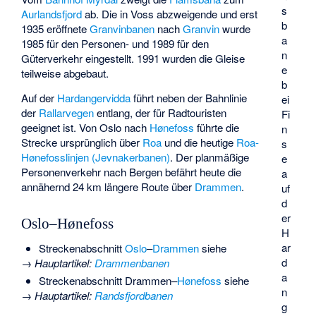
s
Aurlandsfjord
ab. Die in Voss abzweigende und erst
b
1935 eröffnete
Granvinbanen
nach
Granvin
wurde
a
1985 für den Personen- und 1989 für den
n
Güterverkehr eingestellt. 1991 wurden die Gleise
e
teilweise abgebaut.
b
Auf der
Hardangervidda
führt neben der Bahnlinie
ei
der
Rallarvegen
entlang, der für Radtouristen
Fi
geeignet ist. Von Oslo nach
Hønefoss
führte die
n
Strecke ursprünglich über
Roa
und die heutige
Roa-
s
Hønefosslinjen (Jevnakerbanen)
. Der planmäßige
e
Personenverkehr nach Bergen befährt heute die
a
annähernd 24 km längere Route über
Drammen
.
uf
d
er
Oslo–Hønefoss
H
ar
Streckenabschnitt
Oslo
–
Drammen
siehe
d
→
Hauptartikel
:
Drammenbanen
a
Streckenabschnitt Drammen–
Hønefoss
siehe
n
→
Hauptartikel
:
Randsfjordbanen
g