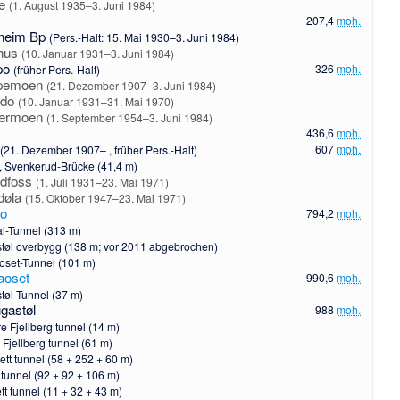
le
(1. August 1935–3. Juni 1984)
207,4
moh.
neim Bp
(Pers.-Halt: 15. Mai 1930–3. Juni 1984)
lhus
(10. Januar 1931–3. Juni 1984)
po
326
moh.
(früher Pers.-Halt)
rpemoen
(21. Dezember 1907–3. Juni 1984)
ndo
(10. Januar 1931–31. Mai 1970)
germoen
(1. September 1954–3. Juni 1984)
436,6
moh.
l
607
moh.
(21. Dezember 1907– , früher Pers.-Halt)
, Svenkerud-Brücke (41,4 m)
idfoss
(1. Juli 1931–23. Mai 1971)
døla
(15. Oktober 1947–23. Mai 1971)
lo
794,2
moh.
l-Tunnel (313 m)
tøl overbygg (138 m; vor 2011 abgebrochen)
oset-Tunnel (101 m)
aoset
990,6
moh.
støl-Tunnel (37 m)
gastøl
988
moh.
e Fjellberg tunnel (14 m)
 Fjellberg tunnel (61 m)
ett tunnel (58 + 252 + 60 m)
 tunnel (92 + 92 + 106 m)
tt tunnel (11 + 32 + 43 m)