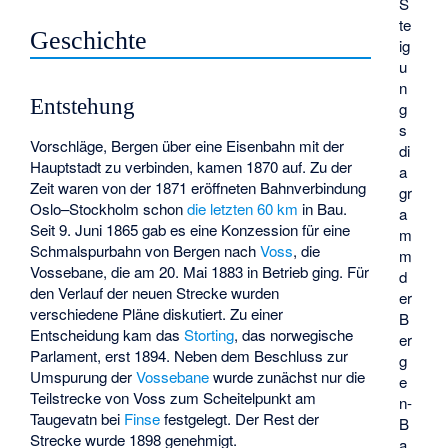
S
te
Geschichte
ig
u
n
Entstehung
g
s
Vorschläge, Bergen über eine Eisenbahn mit der
di
Hauptstadt zu verbinden, kamen 1870 auf. Zu der
a
Zeit waren von der 1871 eröffneten Bahnverbindung
gr
Oslo–Stockholm schon
die letzten 60 km
in Bau.
a
Seit 9. Juni 1865 gab es eine Konzession für eine
m
Schmalspurbahn von Bergen nach
Voss
, die
m
Vossebane, die am 20. Mai 1883 in Betrieb ging. Für
d
den Verlauf der neuen Strecke wurden
er
verschiedene Pläne diskutiert. Zu einer
B
Entscheidung kam das
Storting
, das norwegische
er
Parlament, erst 1894. Neben dem Beschluss zur
g
Umspurung der
Vossebane
wurde zunächst nur die
e
Teilstrecke von Voss zum Scheitelpunkt am
n-
Taugevatn bei
Finse
festgelegt. Der Rest der
B
Strecke wurde 1898 genehmigt.
a