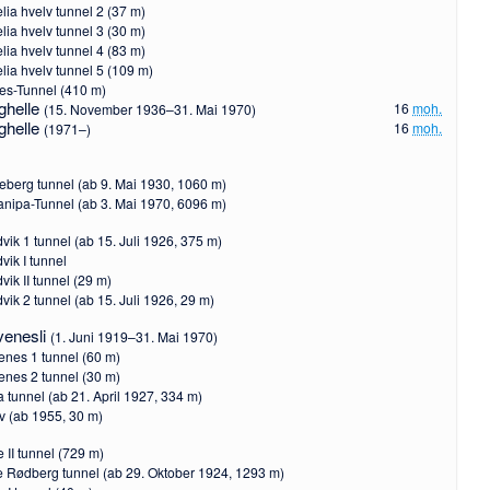
lia hvelv tunnel 2 (37 m)
lia hvelv tunnel 3 (30 m)
lia hvelv tunnel 4 (83 m)
lia hvelv tunnel 5 (109 m)
es-Tunnel (410 m)
ghelle
16
moh.
(15. November 1936–31. Mai 1970)
ghelle
16
moh.
(1971–)
eberg tunnel (ab 9. Mai 1930, 1060 m)
nipa-Tunnel (ab 3. Mai 1970, 6096 m)
vik 1 tunnel (ab 15. Juli 1926, 375 m)
vik I tunnel
vik II tunnel (29 m)
vik 2 tunnel (ab 15. Juli 1926, 29 m)
venesli
(1. Juni 1919–31. Mai 1970)
enes 1 tunnel (60 m)
enes 2 tunnel (30 m)
 tunnel (ab 21. April 1927, 334 m)
v (ab 1955, 30 m)
 II tunnel (729 m)
e Rødberg tunnel (ab 29. Oktober 1924, 1293 m)