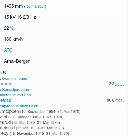
1435 mm
(
Normalspur
)
15 kV 16 2/3 Hz
~
22
‰
160 km/h
ATC
Arna–Bergen
o S
he
Drammenbane
ammen
2,2
moh.
he
Randsfjordbane
akerbane von Roa
efoss
96,8
moh.
sfjordbane nach Heen
umtoppen
(10. September 1954–31. Mai 1970)
ksal
(20. Oktober 1930–31. Mai 1970)
msrud
(15. Mai 1930–31. Mai 1970)
steinrud
(15. Mai 1930–31. Mai 1970)
leby
(15. November 1915–31. Mai 1970)