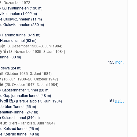
8. Dezember 1972
e Gulsviktunnelen (130 m)
vik-tunnelen (1 002 m)
re Gulsviktunnelen (11 m)
re Gulsviktunnelen (230 m)
e Haremo tunnel (415 m)
e Haremo tunnel (63 m)
tsjø
(8. Dezember 1930–3. Juni 1984)
yni
(18. November 1935–3. Juni 1984)
Tunnel (30 m)
155
moh.
idelva
(24 m)
i
(5. Oktober 1935–3. Juni 1984)
e
(16. Juni 1930–20. Oktober 1947)
de
(20. Oktober 1947–3. Juni 1984)
e Gaptjernnatten tunnel (28 m)
re Gaptjernnatten tunnel (48 m)
tvoll Bp
161
moh.
(Pers.-Halt bis 3. Juni 1984)
bråten-Tunnel (56 m)
enatten-Tunnel (247 m)
e Kolsrud tunnel (340 m)
srud
(Pers.-Halt bis 3. Juni 1984)
re Kolsrud tunnel (26 m)
re Kolsrud tunnel (48 m)