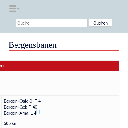
Bergensbanen
en
Bergen–Oslo S: F 4
Bergen–Gol: R 40
[
1
]
Bergen–Arna: L 4
505 km