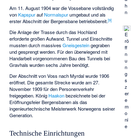
h
Am 11. August 1904 war die Vossebane vollständig
n
von
Kapspur
auf
Normalspur
umgebaut und als
[
9
]
erster Abschnitt der Bergensbane betriebsbereit.
Die Anlage der Trasse durch das Hochland
E
erforderte großen Aufwand. Tunnel und Einschnitte
rö
mussten durch massives
Gneisgestein
gegraben
ff
und gesprengt werden. Für den überwiegend mit
n
Handarbeit vorgenommenen Bau des Tunnels bei
u
Gravhals wurden sechs Jahre benötigt.
n
g
Der Abschnitt von Voss nach Myrdal wurde 1906
s
eröffnet. Die gesamte Strecke wurde am 27.
z
November 1909 für den Personenverkehr
er
freigegeben. König
Haakon
bezeichnete bei der
e
Eröffnungsfeier Bergensbanen als das
m
ingenieurtechnische Meisterwerk Norwegens seiner
o
Generation.
ni
e
Technische Einrichtungen