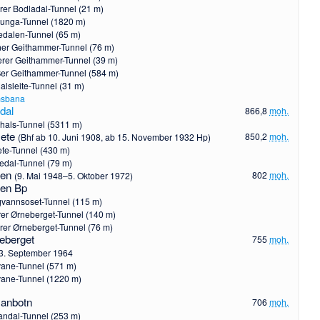
rer Bodladal-Tunnel (21 m)
unga-Tunnel (1820 m)
edalen-Tunnel (65 m)
ner Geithammer-Tunnel (76 m)
lerer Geithammer-Tunnel (39 m)
er Geithammer-Tunnel (584 m)
alsleite-Tunnel (31 m)
msbana
dal
866,8
moh.
hals-Tunnel (5311 m)
ete
850,2
moh.
(Bhf ab 10. Juni 1908, ab 15. November 1932 Hp)
te-Tunnel (430 m)
edal-Tunnel (79 m)
ren
802
moh.
(9. Mai 1948–5. Oktober 1972)
ren Bp
vannsoset-Tunnel (115 m)
er Ørneberget-Tunnel (140 m)
rer Ørneberget-Tunnel (76 m)
eberget
755
moh.
3. September 1964
vane-Tunnel (571 m)
vane-Tunnel (1220 m)
sanbotn
706
moh.
andal-Tunnel (253 m)