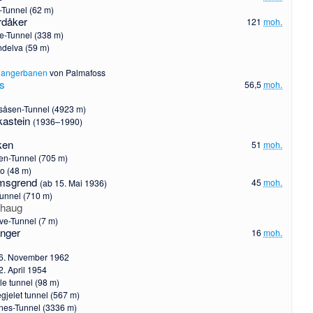
-Tunnel (62 m)
rdåker
121
moh.
de-Tunnel (338 m)
ndelva
(59 m)
dangerbanen
von Palmafoss
s
56,5
moh.
såsen-Tunnel (4923 m)
kastein
(1936–1990)
ken
51
moh.
en-Tunnel (705 m)
so
(48 m)
msgrend
45
moh.
(ab 15. Mai 1936)
unnel (710 m)
haug
ve-Tunnel (7 m)
nger
16
moh.
6. November 1962
2. April 1954
e tunnel (98 m)
egjelet tunnel (567 m)
es-Tunnel (3336 m)