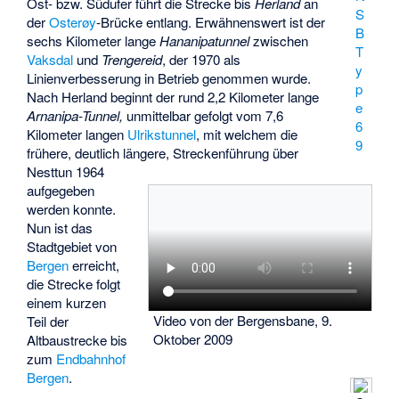
Ost- bzw. Südufer führt die Strecke bis
Herland
an
S
der
Osterøy
-Brücke entlang. Erwähnenswert ist der
B
sechs Kilometer lange
Hananipatunnel
zwischen
T
Vaksdal
und
Trengereid
, der 1970 als
y
Linienverbesserung in Betrieb genommen wurde.
p
Nach Herland beginnt der rund 2,2 Kilometer lange
e
Arnanipa-Tunnel,
unmittelbar gefolgt vom 7,6
6
Kilometer langen
Ulrikstunnel
, mit welchem die
9
frühere, deutlich längere, Streckenführung über
Nesttun
1964
aufgegeben
werden konnte.
Nun ist das
Stadtgebiet von
Bergen
erreicht,
die Strecke folgt
einem kurzen
Video von der Bergensbane, 9.
Teil der
Oktober 2009
Altbaustrecke bis
zum
Endbahnhof
Bergen
.