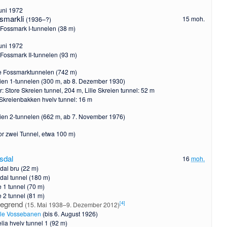
uni 1972
smarkli
15 moh.
(1936–?)
e Fossmark I-tunnelen (38 m)
uni 1972
e Fossmark II-tunnelen (93 m)
e Fossmarktunnelen (742 m)
ien 1-tunnelen (300 m, ab 8. Dezember 1930)
r: Store Skreien tunnel, 204 m, Lille Skreien tunnel: 52 m
Skreienbakken hvelv tunnel: 16 m
ien 2-tunnelen (662 m, ab 7. November 1976)
or zwei Tunnel, etwa 100 m)
sdal
16
moh.
dal bru (22 m)
dal tunnel (180 m)
 1 tunnel (70 m)
 2 tunnel (81 m)
egrend
[
4
]
(15. Mai 1938–9. Dezember 2012)
le Vossebanen
(bis 6. August 1926)
lia hvelv tunnel 1 (92 m)