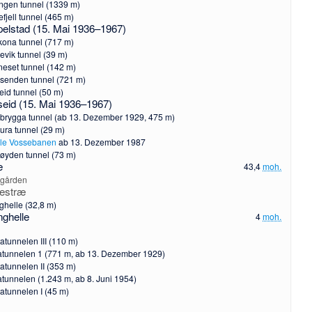
ngen tunnel (1339 m)
efjell tunnel (465 m)
pelstad (15. Mai 1936–1967)
lkona tunnel (717 m)
evik tunnel (39 m)
neset tunnel (142 m)
senden tunnel (721 m)
eid tunnel (50 m)
seid (15. Mai 1936–1967)
brygga tunnel (ab 13. Dezember 1929, 475 m)
ura tunnel (29 m)
le Vossebanen
ab 13. Dezember 1987
øyden tunnel (73 m)
e
43,4
moh.
egården
lestræ
ghelle (32,8 m)
nghelle
4
moh.
atunnelen III (110 m)
atunnelen 1 (771 m, ab 13. Dezember 1929)
atunnelen II (353 m)
atunnelen (1.243 m, ab 8. Juni 1954)
atunnelen I (45 m)