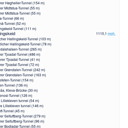
rer Høgheller-Tunnel (154 m)
er Midtstua-Tunnel (55 m)
rer Midtstua-Tunnel (55 m)
a-Tunnel (66 m)
å-Tunnel (52 m)
ingskeid-Tunnel (111 m)
lingskeid
1110,1
moh.
icher Hallingskeid-Tunnel (103 m)
licher Hallingskeid-Tunnel (78 m)
dalshalsen-Tunnel (265 m)
er Tjoadal-Tunnel (486 m)
lerer Tjoadal-Tunnel (41 m)
rer Tjoadal-Tunnel (72 m)
er Grøndalen-Tunnel (242 m)
rer Grøndalen-Tunnel (163 m)
efeten-Tunnel (154 m)
en-Tunnel (136 m)
dåa
, Kleva-Brücke (30 m)
enosi-Tunnel (126 m)
 Lillekleven tunnel (54 m)
e Lillekleven tunnel (146 m)
uft-Tunnel (45 m)
er Seltuftberg-Tunnel (279 m)
rer Seltuftberg-Tunnel (96 m)
er Bodladal-Tunnel (55 m)