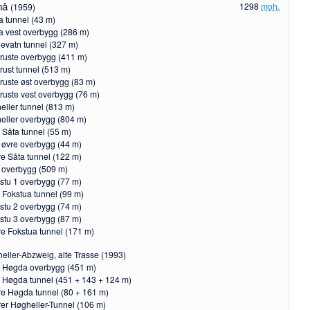
nå
1298
moh.
(1959)
a tunnel (43 m)
a vest overbygg (286 m)
evatn tunnel (327 m)
truste overbygg (411 m)
trust tunnel (513 m)
truste øst overbygg (83 m)
truste vest overbygg (76 m)
eller tunnel (813 m)
eller overbygg (804 m)
 Såta tunnel (55 m)
 øvre overbygg (44 m)
e Såta tunnel (122 m)
 overbygg (509 m)
stu 1 overbygg (77 m)
 Fokstua tunnel (99 m)
stu 2 overbygg (74 m)
stu 3 overbygg (87 m)
e Fokstua tunnel (171 m)
eller-Abzweig, alte Trasse (1993)
 Høgda overbygg (451 m)
 Høgda tunnel (451 + 143 + 124 m)
e Høgda tunnel (80 + 161 m)
er Høgheller-Tunnel (106 m)