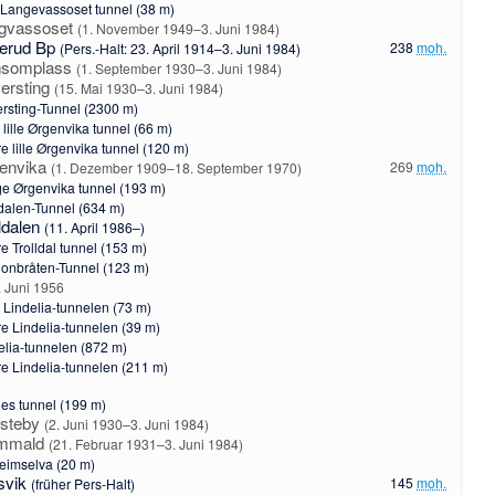
e Langevassoset tunnel (38 m)
gvassoset
(1. November 1949–3. Juni 1984)
lerud Bp
238
moh.
(Pers.-Halt: 23. April 1914–3. Juni 1984)
nsomplass
(1. September 1930–3. Juni 1984)
ersting
(15. Mai 1930–3. Juni 1984)
rsting-Tunnel (2300 m)
 lille Ørgenvika tunnel (66 m)
e lille Ørgenvika tunnel (120 m)
envika
269
moh.
(1. Dezember 1909–18. September 1970)
e Ørgenvika tunnel (193 m)
ldalen-Tunnel (634 m)
lldalen
(11. April 1986–)
e Trolldal tunnel (153 m)
onbråten-Tunnel (123 m)
. Juni 1956
 Lindelia-tunnelen (73 m)
re Lindelia-tunnelen (39 m)
elia-tunnelen (872 m)
e Lindelia-tunnelen (211 m)
es tunnel (199 m)
steby
(2. Juni 1930–3. Juni 1984)
ommald
(21. Februar 1931–3. Juni 1984)
eimselva
(20 m)
svik
145
moh.
(früher Pers-Halt)