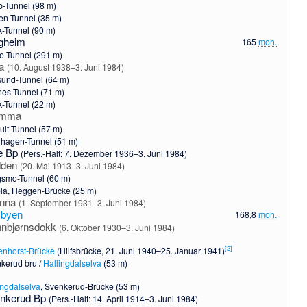
-Tunnel (98 m)
en-Tunnel (35 m)
-Tunnel (90 m)
gheim
165
moh.
e-Tunnel (291 m)
ta
(10. August 1938–3. Juni 1984)
sund-Tunnel (64 m)
nes-Tunnel (71 m)
k-Tunnel (22 m)
omma
ult-Tunnel (57 m)
hagen-Tunnel (51 m)
e Bp
(Pers.-Halt: 7. Dezember 1936–3. Juni 1984)
dden
(20. Mai 1913–3. Juni 1984)
gsmo-Tunnel (60 m)
la
, Heggen-Brücke (25 m)
ønna
(1. September 1931–3. Juni 1984)
byen
168,8
moh.
nbjørnsdokk
(6. Oktober 1930–3. Juni 1984)
[
2
]
enhorst-Brücke
(Hilfsbrücke, 21. Juni 1940–25. Januar 1941)
kerud bru /
Hallingdalselva
(53 m)
ingdalselva
, Svenkerud-Brücke (53 m)
nkerud Bp
(Pers.-Halt: 14. April 1914–3. Juni 1984)