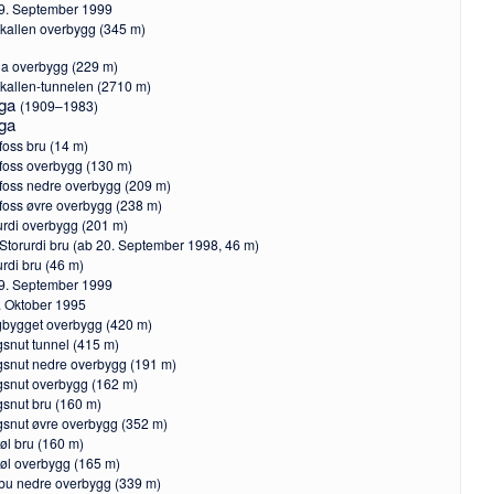
9. September 1999
kallen overbygg (345 m)
a overbygg (229 m)
kallen-tunnelen (2710 m)
nga
(1909–1983)
ga
tfoss bru (14 m)
tfoss overbygg (130 m)
foss nedre overbygg (209 m)
foss øvre overbygg (238 m)
urdi overbygg (201 m)
Storurdi bru (ab 20. September 1998, 46 m)
urdi bru (46 m)
9. September 1999
. Oktober 1995
bygget overbygg (420 m)
snut tunnel (415 m)
snut nedre overbygg (191 m)
snut overbygg (162 m)
snut bru (160 m)
snut øvre overbygg (352 m)
tøl bru (160 m)
tøl overbygg (165 m)
bu nedre overbygg (339 m)