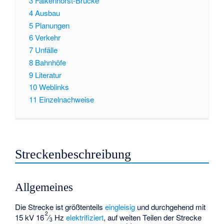
3
Falkenhorst-Brücke
4
Ausbau
5
Planungen
6
Verkehr
7
Unfälle
8
Bahnhöfe
9
Literatur
10
Weblinks
11
Einzelnachweise
Streckenbeschreibung
Allgemeines
Die Strecke ist größtenteils
eingleisig
und durchgehend mit
2
15 kV
16
⁄
Hz
elektrifiziert
, auf weiten Teilen der Strecke
3