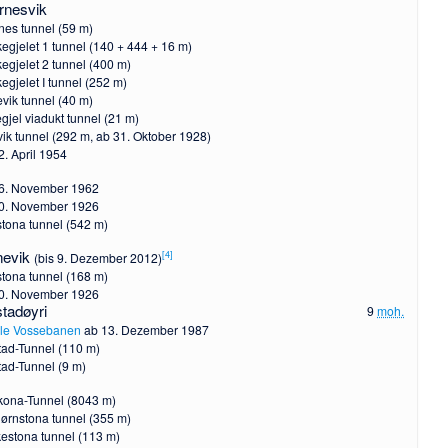
nesvik
es tunnel (59 m)
egjelet 1 tunnel (140 + 444 + 16 m)
egjelet 2 tunnel (400 m)
egjelet I tunnel (252 m)
evik tunnel (40 m)
egjel viadukt tunnel (21 m)
evik tunnel (292 m, ab 31. Oktober 1928)
2. April 1954
6. November 1962
0. November 1926
tona tunnel (542 m)
nevik
[
4
]
(bis 9. Dezember 2012)
tona tunnel (168 m)
0. November 1926
stadøyri
9
moh.
le Vossebanen
ab 13. Dezember 1987
tad-Tunnel (110 m)
tad-Tunnel (9 m)
lkona-Tunnel (8043 m)
jørnstona tunnel (355 m)
estona tunnel (113 m)