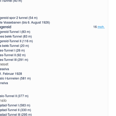
 I tunnel (40 m)
gereid spor 2 tunnel (54 m)
e Vossebanen (bis 6. August 1926)
ngereid
16
moh.
gereid-Tunnel I (83 m)
es bekk-Tunnel (83 m)
gereid-Tunnel II (116 m)
ta bekk-Tunnel (20 m)
es-Tunnel I (26 m)
es-Tunnel II (92 m)
es-Tunnel III (291 m)
neset
eselva
1. Februar 1928
lo I-tunnelen (581 m)
enelva
lo-Tunnel II (377 m)
slo
stad-Tunnel I (583 m)
stad-Tunnel II (330 m)
stad-Tunnel III (295 m)