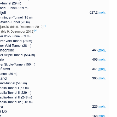
e-Tunnel (29 m)
ndal-Tunnel (229 m)
fjell
627,2
moh.
nningen-Tunnel (15 m)
estølen-Tunnel (70 m)
jareid
[
4
]
(bis 9. Dezember 2012)
i
[
4
]
(bis 9. Dezember 2012)
er Vold-Tunnel (59 m)
lerer Vold-Tunnel (78 m)
rer Vold-Tunnel (28 m)
megrend
465
moh.
er Skiple-Tunnel (564 m)
ple
406
moh.
ner Skiple-Tunnel (150 m)
flaten
341
moh.
unnel (89 m)
land
305
moh.
and-Tunnel (545 m)
adlia-Tunnel I (57 m)
adlia-Tunnel II (229 m)
adlia-Tunnel III (248 m)
adlia-Tunnel IV (313 m)
ve
226
moh.
e Bp
e
168
moh.