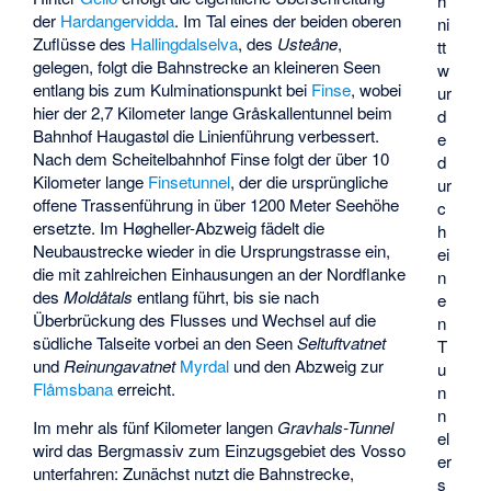
h
der
Hardangervidda
. Im Tal eines der beiden oberen
ni
Zuflüsse des
Hallingdalselva
, des
Usteåne
,
tt
gelegen, folgt die Bahnstrecke an kleineren Seen
w
entlang bis zum Kulminationspunkt bei
Finse
, wobei
ur
hier der 2,7 Kilometer lange Gråskallentunnel beim
d
Bahnhof Haugastøl die Linienführung verbessert.
e
Nach dem Scheitelbahnhof Finse folgt der über 10
d
Kilometer lange
Finsetunnel
, der die ursprüngliche
ur
offene Trassenführung in über 1200 Meter Seehöhe
c
ersetzte. Im Høgheller-Abzweig fädelt die
h
Neubaustrecke wieder in die Ursprungstrasse ein,
ei
die mit zahlreichen Einhausungen an der Nordflanke
n
des
Moldåtals
entlang führt, bis sie nach
e
Überbrückung des Flusses und Wechsel auf die
n
südliche Talseite vorbei an den Seen
Seltuftvatnet
T
und
Reinungavatnet
Myrdal
und den Abzweig zur
u
Flåmsbana
erreicht.
n
n
Im mehr als fünf Kilometer langen
Gravhals-Tunnel
el
wird das Bergmassiv zum Einzugsgebiet des
Vosso
er
unterfahren: Zunächst nutzt die Bahnstrecke,
s