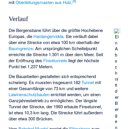
[
8
]
mit
Oberleitungsmasten aus Holz
.
Verlauf
Die Bergensbane führt über die größte Hochebene
Europas, die
Hardangervidda
. Sie verläuft dabei
Ei
über eine Strecke von etwa 100 km oberhalb der
n
Baumgrenze
. Am ursprünglichen Scheitelpunkt
A
erreichte die Strecke 1.301 m über dem Meer. Seit
b
der Eröffnung des
Finsetunnels
liegt der höchste
s
Punkt bei 1.237 Metern.
c
h
Die Bauarbeiten gestalteten sich entsprechend
ni
schwierig. Es mussten insgesamt 182
Tunnel
mit
tt
einer Gesamtlänge von 73 km und weitere
d
Lawinenschutzbauten
errichtet werden, um einen
er
Ganzjahresbetrieb zu ermöglichen. Der längste
B
Tunnel der Strecke, der 1993 erbaute Finsetunnel,
er
ist etwa 10,3 km lang. Die Strecke führt außerdem
g
über etwa 300 Brücken.
e
n
Vom
Bahnhof Myrdal
zweigt die
Flåmsbana
zum