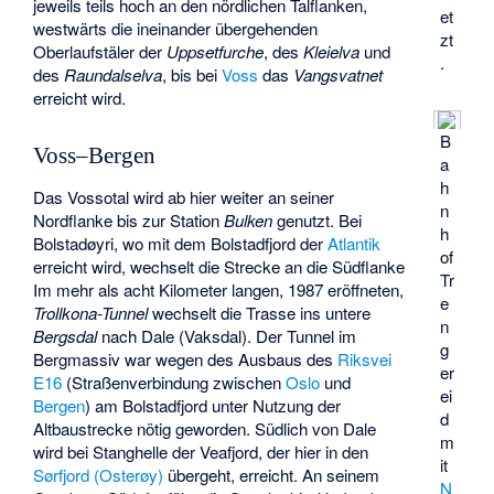
jeweils teils hoch an den nördlichen Talflanken,
et
westwärts die ineinander übergehenden
zt
Oberlaufstäler der
Uppsetfurche
, des
Kleielva
und
.
des
Raundalselva
, bis bei
Voss
das
Vangsvatnet
erreicht wird.
B
Voss–Bergen
a
h
Das Vossotal wird ab hier weiter an seiner
n
Nordflanke bis zur Station
Bulken
genutzt. Bei
h
Bolstadøyri, wo mit dem
Bolstadfjord
der
Atlantik
of
erreicht wird, wechselt die Strecke an die Südflanke
Tr
Im mehr als acht Kilometer langen, 1987 eröffneten,
e
Trollkona-Tunnel
wechselt die Trasse ins untere
n
Bergsdal
nach
Dale (Vaksdal)
. Der Tunnel im
g
Bergmassiv war wegen des Ausbaus des
Riksvei
er
E16
(Straßenverbindung zwischen
Oslo
und
ei
Bergen
) am Bolstadfjord unter Nutzung der
d
Altbaustrecke nötig geworden. Südlich von Dale
m
wird bei Stanghelle der
Veafjord
, der hier in den
it
Sørfjord (Osterøy)
übergeht, erreicht. An seinem
N