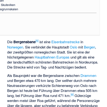
ken
h
Skuteviken
tegrunnskaien
[
5
]
Die
Bergensbane
ist eine
Eisenbahnstrecke
in
Norwegen
. Sie verbindet die Hauptstadt
Oslo
mit
Bergen
,
der zweitgrößten norwegischen Stadt. Sie ist eine der
höchstgelegenen
Hauptbahnen
Europas
und gilt als eine
der landschaftlich schönsten Bahnstrecken in Nordeuropa.
Die Strecke wird von Tag- und Nachtzügen bedient.
Als Bauprojekt war die Bergensbane zwischen
Drammen
und Bergen etwa 470 km lang. Der seither durch mehrere
Neutrassierungen verkürzte Schienenweg von Oslo nach
Bergen ist heute bei Führung über Drammen etwa 505 km
[
6
]
lang, bei Führung über Roa rund 471 km.
Güterzüge
werden meist über Roa geführt, während die Personenzüge
über die längere, aber schneller zu befahrende Verbindung