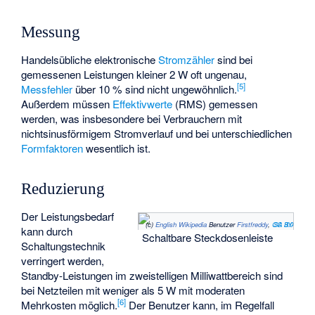
Messung
Handelsübliche elektronische
Stromzähler
sind bei
gemessenen Leistungen kleiner 2 W oft ungenau,
[
5
]
Messfehler
über 10 % sind nicht ungewöhnlich.
Außerdem müssen
Effektivwerte
(RMS) gemessen
werden, was insbesondere bei Verbrauchern mit
nichtsinusförmigem Stromverlauf und bei unterschiedlichen
Formfaktoren
wesentlich ist.
Reduzierung
Der Leistungsbedarf
(c) ​
English Wikipedia
Benutzer
Firstfreddy
,
CC BY-SA 3.0
kann durch
Schaltbare Steckdosenleiste
Schaltungstechnik
verringert werden,
Standby-Leistungen im zweistelligen Milliwattbereich sind
bei Netzteilen mit weniger als 5 W mit moderaten
[
6
]
Mehrkosten möglich.
Der Benutzer kann, im Regelfall