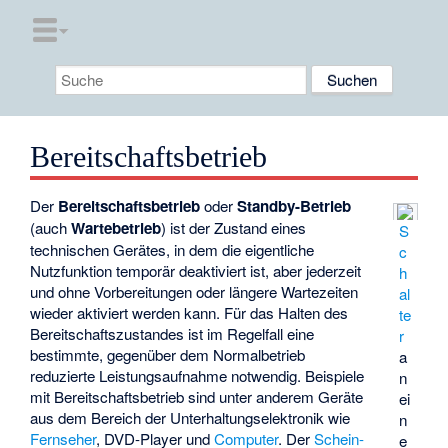
Bereitschaftsbetrieb
Der
Bereitschaftsbetrieb
oder
Standby-Betrieb
(auch
Wartebetrieb
) ist der Zustand eines
S
technischen Gerätes, in dem die eigentliche
c
Nutzfunktion temporär deaktiviert ist, aber jederzeit
h
und ohne Vorbereitungen oder längere Wartezeiten
al
wieder aktiviert werden kann. Für das Halten des
te
Bereitschaftszustandes ist im Regelfall eine
r
bestimmte, gegenüber dem Normalbetrieb
a
reduzierte Leistungsaufnahme notwendig. Beispiele
n
mit Bereitschaftsbetrieb sind unter anderem Geräte
ei
aus dem Bereich der Unterhaltungselektronik wie
n
Fernseher
,
DVD-Player
und
Computer
. Der
Schein-
e