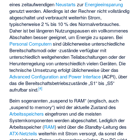
eines zeitaufwendigen
Neustarts
zur
Energieeinsparung
genutzt werden. Allerdings ist der Rechner nicht vollständig
abgeschaltet und verbraucht weiterhin Strom,
typischerweise 2 % bis 10 % des Normalverbrauches.
Daher ist bei längeren Nutzungspausen ein vollkommenes
Abschalten besser geeignet, um Energie zu sparen. Bei
Personal Computern
sind üblicherweise unterschiedliche
Bereitschaftsmodi oder -zustände verfügbar mit
unterschiedlich weitgehenden Teilabschaltungen oder der
Herunterregelung von unterschiedlich vielen Geräten. Die
technische Umsetzung erfolgt üblicherweise über das
Advanced Configuration and Power Interface
(ACPI), über
das die Bereitschaftsbetriebszustände „S1“ bis „S5“
[
4
]
aufrufbar sind.
Beim sogenannten „suspend to RAM“ (englisch, auch
„suspend to memory“) wird der aktuelle Zustand des
Arbeitsspeichers
eingefroren und die meisten
Systemkomponenten werden abgeschaltet. Lediglich der
Arbeitsspeicher (
RAM
) wird über die
Standby
-Leitung des
ATX
-
Netzteils
weiterhin mit Strom versorgt, da sonst die
gespeicherten Daten verlorengehen würden. Der PC wirkt