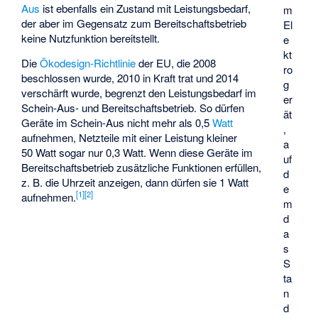
Aus
ist ebenfalls ein Zustand mit Leistungsbedarf,
m
der aber im Gegensatz zum Bereitschaftsbetrieb
El
keine Nutzfunktion bereitstellt.
e
kt
Die
Ökodesign-Richtlinie
der EU, die 2008
ro
beschlossen wurde, 2010 in Kraft trat und 2014
g
verschärft wurde, begrenzt den Leistungsbedarf im
er
Schein-Aus- und Bereitschaftsbetrieb. So dürfen
ät
Geräte im Schein-Aus nicht mehr als 0,5
Watt
,
aufnehmen, Netzteile mit einer Leistung kleiner
a
50 Watt sogar nur 0,3 Watt. Wenn diese Geräte im
uf
Bereitschaftsbetrieb zusätzliche Funktionen erfüllen,
d
z. B. die Uhrzeit anzeigen, dann dürfen sie 1 Watt
e
[
1
]
[
2
]
aufnehmen.
m
d
a
s
S
ta
n
d