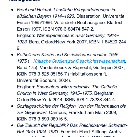
Front und Heimat. Ländliche Kriegserfahrungen im
südlichen Bayern 1914–1923.
Dissertation. Universität
Essen 1995/1996. Veränderte Buchausgabe: Klartext,
Essen 1997,
ISBN 978-3-88474-547-2
.
Englisch:
War experiences in rural Germany. 1914–
1923.
Berg, Oxford/New York 2007,
ISBN 1-84520-244-
9
.
Katholische Kirche und Sozialwissenschaften 1945–
1975
(=
Kritische Studien zur Geschichtswissenschaft
.
Band 175). Vandenhoeck & Ruprecht, Göttingen 2007,
ISBN 978-3-525-35156-7
(Habilitationsschrift.
Universität Bochum, 2004).
Englisch:
Encounters with modernity. The Catholic
Church in West Germany, 1945–1975.
Berghahn,
Oxford/New York 2014,
ISBN 978-1-78238-344-4
.
Sozialgeschichte der Religion. Von der Reformation bis
zur Gegenwart.
Campus, Frankfurt am Main 2009,
ISBN 978-3-593-38916-5
.
Die Zukunft der Republik? Das Reichsbanner Schwarz-
Rot-Gold 1924–1933.
Friedrich-Ebert-Stiftung, Archiv