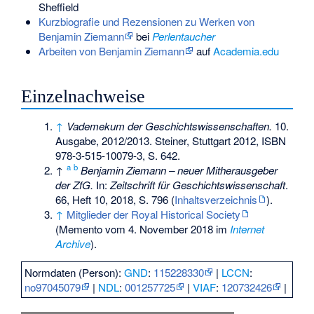
Sheffield
Kurzbiografie und Rezensionen zu Werken von
Benjamin Ziemann
bei
Perlentaucher
Arbeiten von Benjamin Ziemann
auf
Academia.edu
Einzelnachweise
↑
Vademekum der Geschichtswissenschaften.
10.
Ausgabe, 2012/2013. Steiner, Stuttgart 2012,
ISBN
978-3-515-10079-3
, S. 642.
a
b
↑
Benjamin Ziemann – neuer Mitherausgeber
der ZfG.
In:
Zeitschrift für Geschichtswissenschaft
.
66, Heft 10, 2018, S. 796 (
Inhaltsverzeichnis
).
↑
Mitglieder der Royal Historical Society
(
Memento
vom 4. November 2018 im
Internet
Archive
).
Normdaten (Person):
GND
:
115228330
|
LCCN
:
no97045079
|
NDL
:
001257725
|
VIAF
:
120732426
|