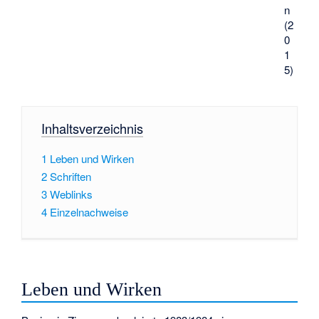
n
(2
0
1
5)
Inhaltsverzeichnis
1
Leben und Wirken
2
Schriften
3
Weblinks
4
Einzelnachweise
Leben und Wirken