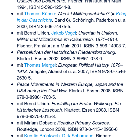
Quellen und Dokumente.
Fischer, Frankfurt am Main
1994,
ISBN 3-596-12544-8
.
mit
Thomas Kühne
:
Was ist Militärgeschichte?
(=
Krieg
in der Geschichte
.
Band 6). Schöningh, Paderborn u. a.
2000,
ISBN 3-506-74475-5
.
mit Bernd Ulrich,
Jakob Vogel
:
Untertan in Uniform.
Militär und Militarismus im Kaiserreich, 1871–1914.
Fischer, Frankfurt am Main 2001,
ISBN 3-596-14903-7
.
Perspektiven der Historischen Friedensforschung.
Klartext, Essen 2002,
ISBN 3-89861-078-0
.
mit
Thomas Mergel
:
European Political History 1870–
1913.
Ashgate, Aldershot u. a. 2007,
ISBN 978-0-7546-
2630-5
.
Peace Movements in Western Europe, Japan and the
USA during the Cold War.
Klartext, Essen 2008,
ISBN
978-3-89861-763-5
.
mit Bernd Ulrich:
Frontalltag im Ersten Weltkrieg. Ein
historisches Lesebuch.
Klartext, Essen 2008,
ISBN
978-3-8375-0015-8
.
mit Miriam Dobson:
Reading Primary Sources.
Routledge, London 2008,
ISBN 978-0-415-42956-6
.
mit
Kerstin Brückweh
,
Dirk Schumann
, Richard