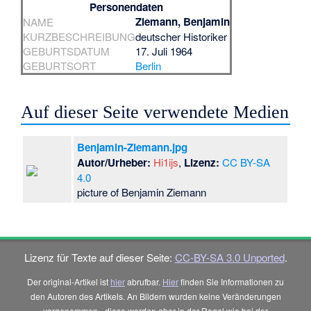
Personendaten
Ziemann, Benjamin
NAME
KURZBESCHREIBUNG
deutscher Historiker
GEBURTSDATUM
17. Juli 1964
GEBURTSORT
Berlin
Auf dieser Seite verwendete Medien
Benjamin-Ziemann.jpg
Autor/Urheber:
Hi1ijs
,
Lizenz:
CC BY-SA
4.0
picture of Benjamin Ziemann
Lizenz für Texte auf dieser Seite:
CC-BY-SA 3.0 Unported
.
Der original-Artikel ist
hier
abrufbar.
Hier
finden Sie Informationen zu
den Autoren des Artikels. An Bildern wurden keine Veränderungen
vorgenommen - diese werden aber in der Regel wie bei der