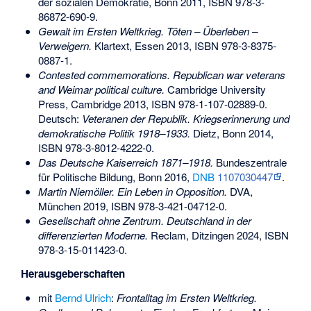
der sozialen Demokratie, Bonn 2011,
ISBN 978-3-
86872-690-9
.
Gewalt im Ersten Weltkrieg. Töten – Überleben –
Verweigern.
Klartext, Essen 2013,
ISBN 978-3-8375-
0887-1
.
Contested commemorations. Republican war veterans
and Weimar political culture.
Cambridge University
Press, Cambridge 2013,
ISBN 978-1-107-02889-0
.
Deutsch:
Veteranen der Republik. Kriegserinnerung und
demokratische Politik 1918–1933.
Dietz, Bonn 2014,
ISBN 978-3-8012-4222-0
.
Das Deutsche Kaiserreich 1871–1918.
Bundeszentrale
für Politische Bildung, Bonn 2016,
DNB
1107030447
.
Martin Niemöller. Ein Leben in Opposition.
DVA,
München 2019,
ISBN 978-3-421-04712-0
.
Gesellschaft ohne Zentrum. Deutschland in der
differenzierten Moderne.
Reclam, Ditzingen 2024,
ISBN
978-3-15-011423-0
.
Herausgeberschaften
mit
Bernd Ulrich
:
Frontalltag im Ersten Weltkrieg.