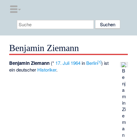
Benjamin Ziemann
[
1
]
Benjamin Ziemann
(*
17. Juli
1964
in
Berlin
) ist
ein deutscher
Historiker
.
B
e
nj
a
m
in
Zi
e
m
a
n