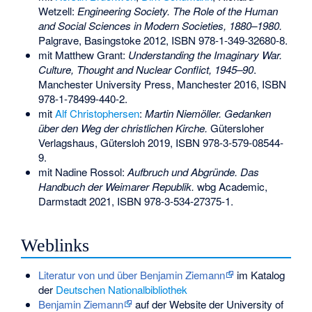
Wetzell:
Engineering Society. The Role of the Human
and Social Sciences in Modern Societies, 1880–1980.
Palgrave, Basingstoke 2012,
ISBN 978-1-349-32680-8
.
mit Matthew Grant:
Understanding the Imaginary War.
Culture, Thought and Nuclear Conflict, 1945–90
.
Manchester University Press, Manchester 2016,
ISBN
978-1-78499-440-2
.
mit
Alf Christophersen
:
Martin Niemöller. Gedanken
über den Weg der christlichen Kirche.
Gütersloher
Verlagshaus, Gütersloh 2019,
ISBN 978-3-579-08544-
9
.
mit Nadine Rossol:
Aufbruch und Abgründe. Das
Handbuch der Weimarer Republik.
wbg Academic,
Darmstadt 2021,
ISBN 978-3-534-27375-1
.
Weblinks
Literatur von und über Benjamin Ziemann
im Katalog
der
Deutschen Nationalbibliothek
Benjamin Ziemann
auf der Website der University of