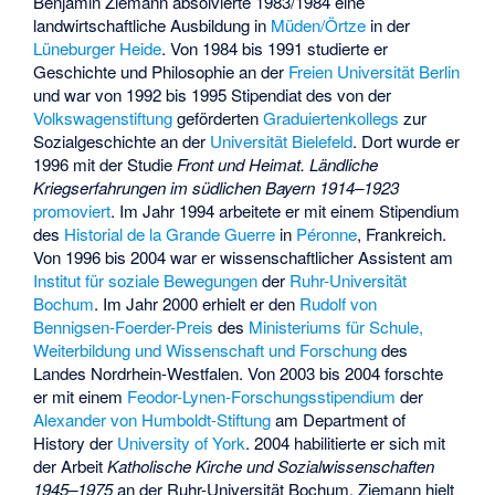
Benjamin Ziemann absolvierte 1983/1984 eine
landwirtschaftliche Ausbildung in
Müden/Örtze
in der
Lüneburger Heide
. Von 1984 bis 1991 studierte er
Geschichte und Philosophie an der
Freien Universität Berlin
und war von 1992 bis 1995 Stipendiat des von der
Volkswagenstiftung
geförderten
Graduiertenkollegs
zur
Sozialgeschichte an der
Universität Bielefeld
. Dort wurde er
1996 mit der Studie
Front und Heimat. Ländliche
Kriegserfahrungen im südlichen Bayern 1914–1923
promoviert
. Im Jahr 1994 arbeitete er mit einem Stipendium
des
Historial de la Grande Guerre
in
Péronne
, Frankreich.
Von 1996 bis 2004 war er wissenschaftlicher Assistent am
Institut für soziale Bewegungen
der
Ruhr-Universität
Bochum
. Im Jahr 2000 erhielt er den
Rudolf von
Bennigsen-Foerder-Preis
des
Ministeriums für Schule,
Weiterbildung und Wissenschaft und Forschung
des
Landes Nordrhein-Westfalen. Von 2003 bis 2004 forschte
er mit einem
Feodor-Lynen-Forschungsstipendium
der
Alexander von Humboldt-Stiftung
am Department of
History der
University of York
. 2004 habilitierte er sich mit
der Arbeit
Katholische Kirche und Sozialwissenschaften
1945–1975
an der Ruhr-Universität Bochum. Ziemann hielt