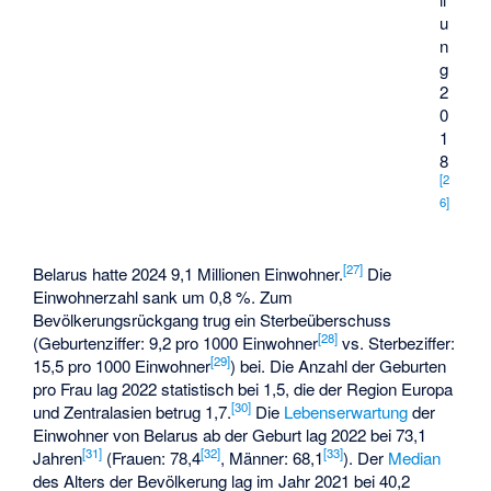
u
n
g
2
0
1
8
[
2
6
]
[
27
]
Belarus hatte 2024 9,1 Millionen Einwohner.
Die
Einwohnerzahl sank um 0,8 %. Zum
Bevölkerungsrückgang trug ein Sterbeüberschuss
[
28
]
(Geburtenziffer: 9,2 pro 1000 Einwohner
vs. Sterbeziffer:
[
29
]
15,5 pro 1000 Einwohner
) bei. Die Anzahl der Geburten
pro Frau lag 2022 statistisch bei 1,5, die der Region Europa
[
30
]
und Zentralasien betrug 1,7.
Die
Lebenserwartung
der
Einwohner von Belarus ab der Geburt lag 2022 bei 73,1
[
31
]
[
32
]
[
33
]
Jahren
(Frauen: 78,4
, Männer: 68,1
). Der
Median
des Alters der Bevölkerung lag im Jahr 2021 bei 40,2