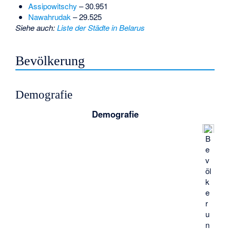
Assipowitschy
– 30.951
Nawahrudak
– 29.525
Siehe auch
:
Liste der Städte in Belarus
Bevölkerung
Demografie
Demografie
B
e
v
öl
k
e
r
u
n