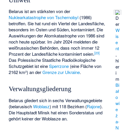
Umwelt
Belarus ist am stärksten von der
Nuklearkatastrophe von Tschernobyl
(1986)
D
betroffen. Sie hat rund ein Viertel der Landesfläche,
er
besonders im Osten und Süden, kontaminiert. Die
W
Auswirkungen der Atomkatastrophe von 1986 sind
is
noch heute spürbar. Im Jahr 2024 meldeten die
e
weißrussischen Behörden, dass noch immer 12
nt
[
23
]
Prozent der Landesfläche kontaminiert seien.
,
Das
Polessische Staatliche Radioökologische
hi
Schutzgebiet
ist eine
Sperrzone
(eine Fläche von
er
2162 km²) an der
Grenze zur Ukraine
.
i
m
Bi
Verwaltungsgliederung
ał
o
Belarus gliedert sich in sechs Verwaltungsgebiete
wi
(belarusisch
Woblasz
) mit 118 Bezirken (
Rajone
).
e
Die Hauptstadt Minsk hat einen Sonderstatus und
ż
gehört keiner der Woblasze an.
a-
N