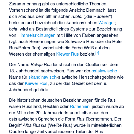
Zusammenhang gibt es unterschiedliche Theorien.
Vorherrschend ist die folgende Ansicht: Demnach lässt
sich
Rus
aus dem
altfinnischen
rūōtsi
(„die Ruderer“)
herleiten und bezeichnet die skandinavischen
Waräger
;
bela-
wird als Bestandteil eines Systems zur Bezeichnung
von
Himmelsrichtungen
mit Hilfe von Farben angesehen
(vgl. auch Benennungen wie
Schwarze Rus
oder die
Rote
Rus
/Rotreußen), wobei sich die Farbe Weiß auf den
[
7
]
Westen der ehemaligen
Kiewer Rus
bezieht.
Der Name
Belaja Rus
lässt sich in den Quellen seit dem
13. Jahrhundert nachweisen. Rus war der
ostslawische
Name für
skandinavisch
-slawische Herrschaftsgebiete wie
das der
Kiewer Rus
, zu der das Gebiet seit dem 9.
Jahrhundert gehörte.
Die historischen deutschen Bezeichnungen für die Rus
waren Russland,
Reußen
oder
Ruthenien
, jedoch wurde ab
der Mitte des 20. Jahrhunderts unmittelbar aus den
ostslawischen Sprachen die Form
Rus
übernommen. Der
Begriff
Alba Russia
(Weiße Rus) wurde in mittelalterlichen
Quellen lange Zeit verschiedenen Teilen der Rus