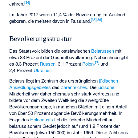
[
34
]
Jahren.
Im Jahre 2017 waren 11,4 % der Bevölkerung im Ausland
[
35
]
[
36
]
geboren, die meisten davon in Russland.
Bevölkerungsstruktur
Das Staatsvolk bilden die ostslawischen
Belarussen
mit
etwa 83 Prozent der Gesamtbevölkerung. Neben ihnen gibt
[
37
]
es 8,3 Prozent
Russen
, 3,1 Prozent
Polen
und
2,4 Prozent
Ukrainer
.
Belarus liegt im Zentrum des ursprünglichen
jüdischen
Ansiedlungsgebietes
des
Zarenreiches
. Die
jüdische
Minderheit war daher ehemals sehr stark vertreten und
bildete vor dem Zweiten Weltkrieg die zweitgrößte
Bevölkerungsgruppe, in manchen Städten mit einem Anteil
von über 50 Prozent sogar die Bevölkerungsmehrheit. In
Folge des
Holocausts
fiel die jüdische Minderheit auf
belarussischem Gebiet jedoch auf rund 1,9 Prozent der
Bevölkerung (etwa 150.000) im Jahr 1959. Diese Zahl sank