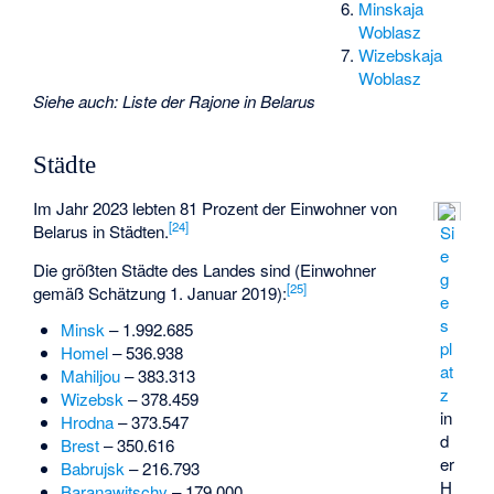
Minskaja
Woblasz
Wizebskaja
Woblasz
Siehe auch
:
Liste der Rajone in Belarus
Städte
Im Jahr 2023 lebten 81 Prozent der Einwohner von
[
24
]
Belarus in Städten.
Si
e
Die größten Städte des Landes sind (Einwohner
g
[
25
]
gemäß Schätzung 1. Januar 2019):
e
s
Minsk
– 1.992.685
pl
Homel
– 536.938
at
Mahiljou
– 383.313
z
Wizebsk
– 378.459
in
Hrodna
– 373.547
d
Brest
– 350.616
er
Babrujsk
– 216.793
H
Baranawitschy
– 179.000