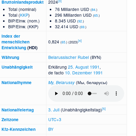
[
3
]
2024
Bruttoinlandsprodukt
Total (nominal)
76 Milliarden USD
(
84.
)
Total (
KKP
)
296 Milliarden USD
(
65.
)
BIP/Einw. (nom.)
8.345 USD
(
92.
)
BIP/Einw. (KKP)
32.414 USD
(
69.
)
Index der
[
4
]
0,824
menschlichen
(
65.
) (2023)
Entwicklung
(HDI)
Belarussischer Rubel
(BYN)
Währung
Erklärung
25. August
1991
,
Unabhängigkeit
de facto
10. Dezember
1991
(Мы, беларусы)
National­hymne
My, Belarussy
[
5
]
3. Juli
(Unabhängigkeitstag)
Nationalfeiertag
UTC
+3
Zeitzone
BY
Kfz-Kennzeichen