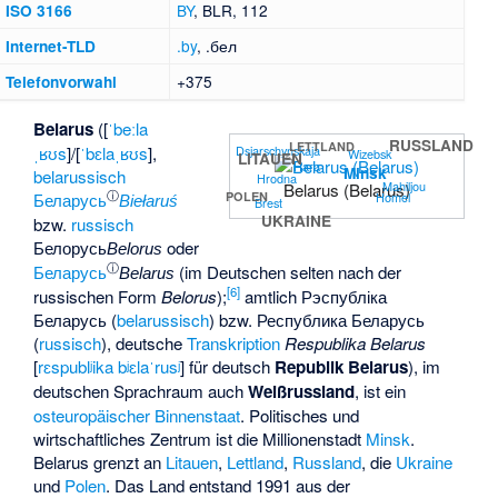
BY
, BLR, 112
ISO 3166
.by
,
.бел
Internet-TLD
+375
Telefonvorwahl
Belarus
([
ˈbeːla
RUSSLAND
LETTLAND
Dsjarschynskaja
ˌʁʊs
]/[
ˈbɛlaˌʁʊs
],
Wizebsk
LITAUEN
Hara
Minsk
belarussisch
Hrodna
Mahiljou
Belarus (Belarus)
ⓘ
Homel
Беларусь
POLEN
Biełaruś
Brest
UKRAINE
bzw.
russisch
Белорусь
oder
Belorus
ⓘ
Беларусь
(im Deutschen selten nach der
Belarus
[
6
]
russischen Form
Belorus
);
amtlich
Рэспубліка
Беларусь
(
belarussisch
) bzw.
Республика Беларусь
(
russisch
), deutsche
Transkription
Respublika Belarus
[
rɛspublʲika bʲɛlaˈrusʲ
] für deutsch
Republik Belarus
), im
deutschen Sprachraum auch
Weißrussland
, ist ein
osteuropäischer
Binnenstaat
. Politisches und
wirtschaftliches Zentrum ist die Millionenstadt
Minsk
.
Belarus grenzt an
Litauen
,
Lettland
,
Russland
, die
Ukraine
und
Polen
. Das Land entstand 1991 aus der