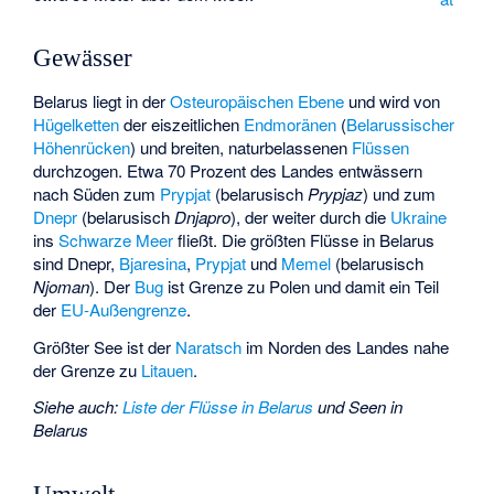
Gewässer
Belarus liegt in der
Osteuropäischen Ebene
und wird von
Hügelketten
der eiszeitlichen
Endmoränen
(
Belarussischer
Höhenrücken
) und breiten, naturbelassenen
Flüssen
durchzogen. Etwa 70 Prozent des Landes entwässern
nach Süden zum
Prypjat
(belarusisch
Prypjaz
) und zum
Dnepr
(belarusisch
Dnjapro
), der weiter durch die
Ukraine
ins
Schwarze Meer
fließt. Die größten Flüsse in Belarus
sind Dnepr,
Bjaresina
,
Prypjat
und
Memel
(belarusisch
Njoman
). Der
Bug
ist Grenze zu Polen und damit ein Teil
der
EU-Außengrenze
.
Größter See ist der
Naratsch
im Norden des Landes nahe
der Grenze zu
Litauen
.
Siehe auch
:
Liste der Flüsse in Belarus
und
Seen in
Belarus