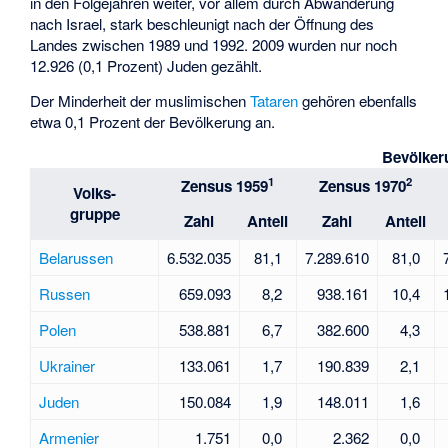
in den Folgejahren weiter, vor allem durch Abwanderung
nach Israel, stark beschleunigt nach der Öffnung des
Landes zwischen 1989 und 1992. 2009 wurden nur noch
12.926 (0,1 Prozent) Juden gezählt.
Der Minderheit der muslimischen
Tataren
gehören ebenfalls
etwa 0,1 Prozent der Bevölkerung an.
Bevölker
1
2
Zensus 1959
Zensus 1970
Volks-
gruppe
Zahl
Anteil
Zahl
Anteil
Belarussen
6.532.035
81,1
7.289.610
81,0
Russen
659.093
8,2
938.161
10,4
Polen
538.881
6,7
382.600
4,3
Ukrainer
133.061
1,7
190.839
2,1
Juden
150.084
1,9
148.011
1,6
Armenier
1.751
0,0
2.362
0,0