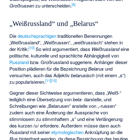
[
9
]
Großrussen
zu unterscheiden.
„Weißrussland“ und „Belarus“
Die
deutschsprachigen
traditionellen Benennungen
„Weißrussland“, „Weißrussen“, „weißrussisch“ stehen in
[
10
]
der Kritik:
So wird argumentiert, dass
Weißrussland
eine
politische, kulturelle und sprachliche Abhängigkeit von
Russland
bzw.
Großrussland
suggeriere. Anhänger dieser
Position plädieren für die Bezeichnung
Belarus
und
versuchen, auch das Adjektiv
belarusisch
(mit einem „s“)
[
11
]
[
12
]
zu popularisieren.
Gegner dieser Sichtweise argumentieren, dass „Weiß-“
lediglich eine Übersetzung von
bela-
darstelle, und
Schreibungen wie „Belarusen“ anstelle von „-russen“
zudem auch eine Änderung der Aussprache von
stimmlosem zu stimmhaftem „s“ und eine Verlängerung
des kurzen /ʊ/ erfordere. Außerdem müsse dann auch
Russland
mit seiner
etymologischen
Anknüpfung an die
Rus
hinterfragt werden, da diese Bezeichnung das heutige