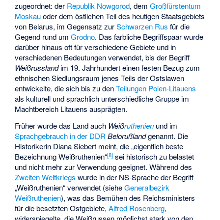
zugeordnet: der
Republik Nowgorod
, dem
Großfürstentum
Moskau
oder dem östlichen Teil des heutigen Staatsgebiets
von Belarus, im Gegensatz zur
Schwarzen Rus
für die
Gegend rund um
Grodno
. Das farbliche Begriffspaar wurde
darüber hinaus oft für verschiedene Gebiete und in
verschiedenen Bedeutungen verwendet, bis der Begriff
Weißrussland
im 19. Jahrhundert einen festen Bezug zum
ethnischen Siedlungsraum jenes Teils der Ostslawen
entwickelte, die sich bis zu den
Teilungen Polen-Litauens
als kulturell und sprachlich unterschiedliche Gruppe im
Machtbereich Litauens ausprägten.
Früher wurde das Land auch
Weiß
ruthenien
und im
Sprachgebrauch in der DDR
Belorußland
genannt. Die
Historikerin Diana Siebert meint, die „eigentlich beste
[
8
]
Bezeichnung Weißruthenien“
sei historisch zu belastet
und nicht mehr zur Verwendung geeignet. Während des
Zweiten Weltkriegs
wurde in der
NS-Sprache
der Begriff
„Weißruthenien“ verwendet (siehe
Generalbezirk
Weißruthenien
), was das Bemühen des Reichsministers
für die besetzten Ostgebiete,
Alfred Rosenberg
,
widerspiegelte, die Weißrussen möglichst stark von den