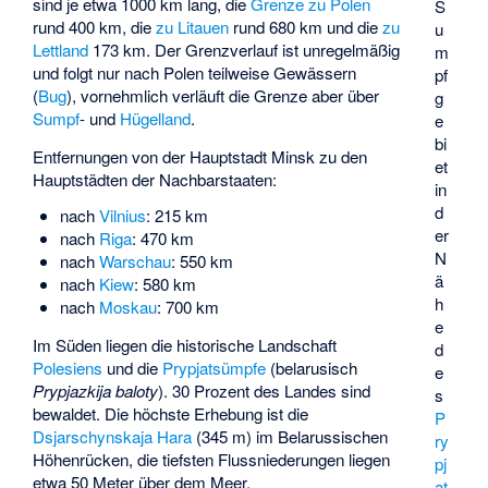
sind je etwa 1000 km lang, die
Grenze zu Polen
S
rund 400 km, die
zu Litauen
rund 680 km und die
zu
u
Lettland
173 km. Der Grenzverlauf ist unregelmäßig
m
und folgt nur nach Polen teilweise Gewässern
pf
(
Bug
), vornehmlich verläuft die Grenze aber über
g
Sumpf
- und
Hügelland
.
e
bi
Entfernungen von der Hauptstadt Minsk zu den
et
Hauptstädten der Nachbarstaaten:
in
d
nach
Vilnius
: 215 km
er
nach
Riga
: 470 km
N
nach
Warschau
: 550 km
ä
nach
Kiew
: 580 km
h
nach
Moskau
: 700 km
e
Im Süden liegen die historische Landschaft
d
Polesiens
und die
Prypjatsümpfe
(belarusisch
e
Prypjazkija baloty
). 30 Prozent des Landes sind
s
bewaldet. Die höchste Erhebung ist die
P
Dsjarschynskaja Hara
(345 m) im Belarussischen
ry
Höhenrücken, die tiefsten Flussniederungen liegen
pj
etwa 50 Meter über dem Meer.
at