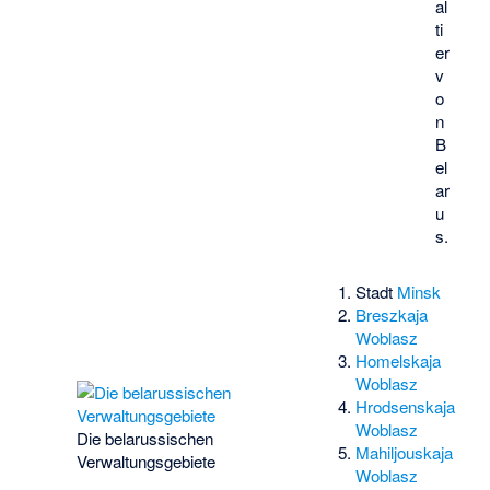
al
ti
er
v
o
n
B
el
ar
u
s.
Stadt
Minsk
Breszkaja
Woblasz
Homelskaja
Woblasz
Hrodsenskaja
Woblasz
Die belarussischen
Mahiljouskaja
Verwaltungsgebiete
Woblasz