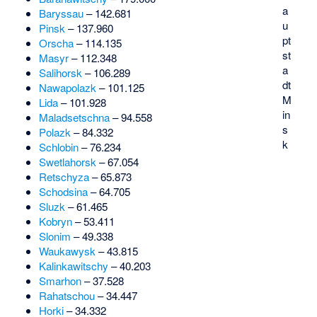
a
Baryssau
– 142.681
u
Pinsk
– 137.960
pt
Orscha
– 114.135
st
Masyr
– 112.348
a
Salihorsk
– 106.289
dt
Nawapolazk
– 101.125
M
Lida
– 101.928
in
Maladsetschna
– 94.558
s
Polazk
– 84.332
k
Schlobin
– 76.234
Swetlahorsk
– 67.054
Retschyza
– 65.873
Schodsina
– 64.705
Sluzk
– 61.465
Kobryn
– 53.411
Slonim
– 49.338
Waukawysk
– 43.815
Kalinkawitschy
– 40.203
Smarhon
– 37.528
Rahatschou
– 34.447
Horki
– 34.332