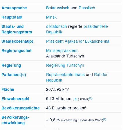
Belarussisch
und
Russisch
Amtssprache
Minsk
Hauptstadt
diktatorisch
regierte
präsidentielle
Staats- und
Republik
Regierungsform
Präsident
Aljaksandr Lukaschenka
Staatsoberhaupt
Ministerpräsident
Regierungschef
Aljaksandr Turtschyn
Regierung Turtschyn
Regierung
Repräsentantenhaus
und
Rat der
Parlament(e)
Republik
207.595 km²
Fläche
9,13 Millionen
Einwohnerzahl
[
1
]
(
99.
) (2024)
46 Einwohner pro km²
Bevölkerungsdichte
Bevölkerungs­
− 0,8 %
[
2
]
(Schätzung für das Jahr 2022)
entwicklung