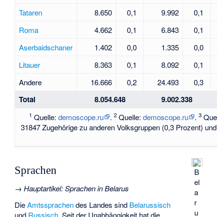
Tataren
8.650
0,1
9.992
0,1
Roma
4.662
0,1
6.843
0,1
Aserbaidschaner
1.402
0,0
1.335
0,0
Litauer
8.363
0,1
8.092
0,1
Andere
16.666
0,2
24.493
0,3
Total
8.054.648
9.002.338
1
2
3
Quelle:
demoscope.ru
.
Quelle:
demoscope.ru
.
Quel
31847 Zugehörige zu anderen Volksgruppen (0,3 Prozent) und 
Sprachen
B
el
→
Hauptartikel
:
Sprachen in Belarus
a
r
Die
Amtssprachen
des Landes sind
Belarussisch
u
und
Russisch
. Seit der Unabhängigkeit hat die