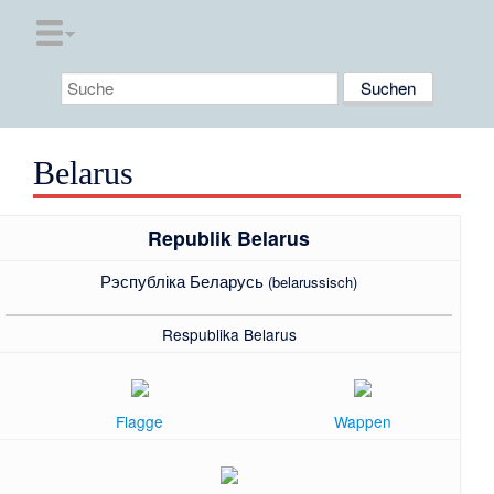
Belarus
Republik Belarus
Рэспубліка Беларусь
(belarussisch)
Respublika Belarus
Flagge
Wappen