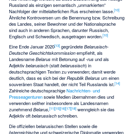
Russland als einzigen semantisch „unmarkierten“
[
10
]
Nachfolger der mittelalterlichen Rus erscheinen lasse.
Ähnliche Kontroversen um die Benennung bzw. Schreibung
des Landes, seiner Bewohner und der Nationalsprache
sind auch in anderen Sprachen, darunter Russisch,
[
10
]
Englisch und Schwedisch, ausgetragen worden.
[
13
]
Eine Ende Januar 2020
gegründete
Belarusisch-
Deutsche Geschichtskommission
empfiehlt, als
Landesname
Belarus
mit Betonung auf
-rus
und als
Adjektiv
belarusisch
(statt
belarussisch
) in
deutschsprachigen Texten zu verwenden; damit werde
deutlich, dass es sich bei der
Republik Belarus
um einen
[
14
]
souveränen Staat handelt, der nicht Teil Russlands ist.
Zahlreiche deutschsprachige
Nachrichten- und
Presseagenturen
sowie Medien übernahmen dies und
verwenden seither insbesondere als Landesnamen
[
11
]
[
15
]
[
16
]
[
17
]
[
18
]
zunehmend
Belarus,
wenngleich sie das
Adjektiv oft
belarussisch
schreiben.
Die offiziellen belarusischen Stellen sowie die
österreichische und schweizerische Diplomatie verwenden