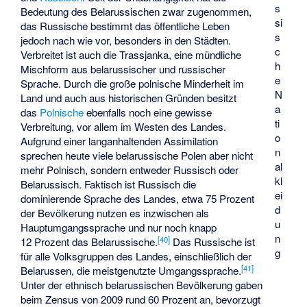
s
Bedeutung des Belarussischen zwar zugenommen,
si
das Russische bestimmt das öffentliche Leben
s
jedoch nach wie vor, besonders in den Städten.
c
Verbreitet ist auch die
Trassjanka
, eine mündliche
h
Mischform aus belarussischer und russischer
e
Sprache. Durch die große polnische Minderheit im
N
Land und auch aus historischen Gründen besitzt
a
das
Polnische
ebenfalls noch eine gewisse
ti
Verbreitung, vor allem im Westen des Landes.
o
Aufgrund einer langanhaltenden Assimilation
n
sprechen heute viele belarussische Polen aber nicht
al
mehr Polnisch, sondern entweder Russisch oder
kl
Belarussisch. Faktisch ist Russisch die
ei
dominierende Sprache des Landes, etwa 75 Prozent
d
der Bevölkerung nutzen es inzwischen als
u
Hauptumgangssprache und nur noch knapp
n
[
40
]
12 Prozent das Belarussische.
Das Russische ist
g
für alle Volksgruppen des Landes, einschließlich der
[
41
]
Belarussen, die meistgenutzte Umgangssprache.
Unter der ethnisch belarussischen Bevölkerung gaben
beim Zensus von 2009 rund 60 Prozent an, bevorzugt