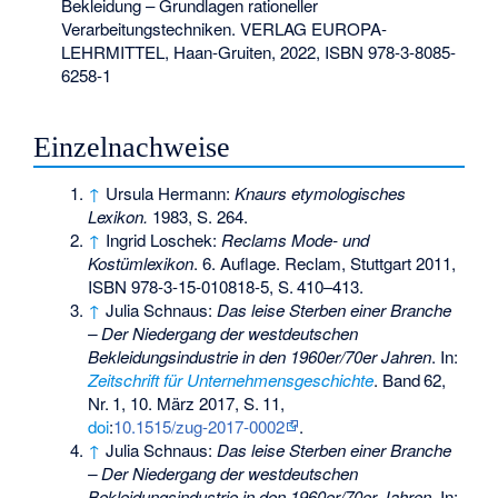
Bekleidung – Grundlagen rationeller
Verarbeitungstechniken. VERLAG EUROPA-
LEHRMITTEL, Haan-Gruiten, 2022,
ISBN 978-3-8085-
6258-1
Einzelnachweise
↑
Ursula Hermann:
Knaurs etymologisches
Lexikon.
1983, S. 264.
↑
Ingrid Loschek:
Reclams Mode- und
Kostümlexikon
. 6. Auflage. Reclam, Stuttgart 2011,
ISBN 978-3-15-010818-5
,
S.
410–413
.
↑
Julia Schnaus:
Das leise Sterben einer Branche
– Der Niedergang der westdeutschen
Bekleidungsindustrie in den 1960er/70er Jahren
. In:
Zeitschrift für Unternehmensgeschichte
.
Band
62
,
Nr.
1
, 10. März 2017,
S.
11
,
doi
:
10.1515/zug-2017-0002
.
↑
Julia Schnaus:
Das leise Sterben einer Branche
– Der Niedergang der westdeutschen
Bekleidungsindustrie in den 1960er/70er Jahren
. In: