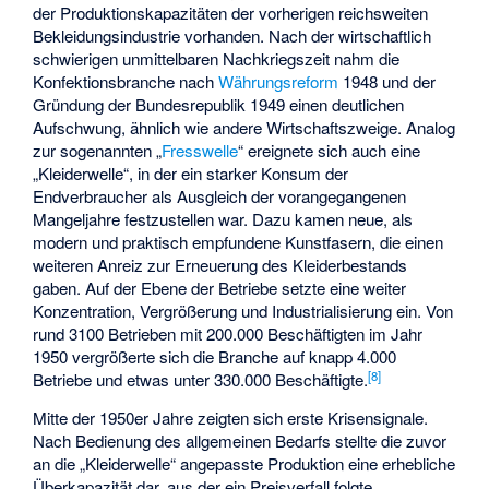
der Produktionskapazitäten der vorherigen reichsweiten
Bekleidungsindustrie vorhanden. Nach der wirtschaftlich
schwierigen unmittelbaren Nachkriegszeit nahm die
Konfektionsbranche nach
Währungsreform
1948 und der
Gründung der Bundesrepublik 1949 einen deutlichen
Aufschwung, ähnlich wie andere Wirtschaftszweige. Analog
zur sogenannten „
Fresswelle
“ ereignete sich auch eine
„Kleiderwelle“, in der ein starker Konsum der
Endverbraucher als Ausgleich der vorangegangenen
Mangeljahre festzustellen war. Dazu kamen neue, als
modern und praktisch empfundene Kunstfasern, die einen
weiteren Anreiz zur Erneuerung des Kleiderbestands
gaben. Auf der Ebene der Betriebe setzte eine weiter
Konzentration, Vergrößerung und Industrialisierung ein. Von
rund 3100 Betrieben mit 200.000 Beschäftigten im Jahr
1950 vergrößerte sich die Branche auf knapp 4.000
[
8
]
Betriebe und etwas unter 330.000 Beschäftigte.
Mitte der 1950er Jahre zeigten sich erste Krisensignale.
Nach Bedienung des allgemeinen Bedarfs stellte die zuvor
an die „Kleiderwelle“ angepasste Produktion eine erhebliche
Überkapazität dar, aus der ein Preisverfall folgte.