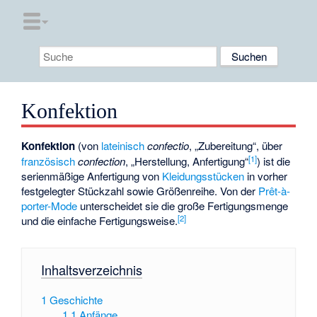
Konfektion
Konfektion
(von
lateinisch
confectio
, „Zubereitung“, über
[
1
]
französisch
confection
, „Herstellung, Anfertigung“
) ist die
serienmäßige Anfertigung von
Kleidungsstücken
in vorher
festgelegter Stückzahl sowie Größenreihe. Von der
Prêt-à-
porter-Mode
unterscheidet sie die große Fertigungsmenge
[
2
]
und die einfache Fertigungsweise.
Inhaltsverzeichnis
1
Geschichte
1.1
Anfänge