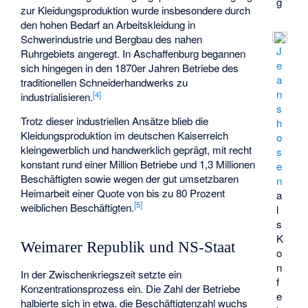
g
zur Kleidungsproduktion wurde insbesondere durch
den hohen Bedarf an Arbeitskleidung in
Schwerindustrie und Bergbau des nahen
J
Ruhrgebiets angeregt. In Aschaffenburg begannen
e
sich hingegen in den 1870er Jahren Betriebe des
a
traditionellen Schneiderhandwerks zu
n
[
4
]
industrialisieren.
s
Trotz dieser industriellen Ansätze blieb die
h
Kleidungsproduktion im deutschen Kaiserreich
o
kleingewerblich und handwerklich geprägt, mit recht
s
konstant rund einer Million Betriebe und 1,3 Millionen
e
Beschäftigten sowie wegen der gut umsetzbaren
n
Heimarbeit einer Quote von bis zu 80 Prozent
a
[
5
]
weiblichen Beschäftigten.
l
s
K
Weimarer Republik und NS-Staat
o
n
In der Zwischenkriegszeit setzte ein
f
Konzentrationsprozess ein. Die Zahl der Betriebe
e
halbierte sich in etwa, die Beschäftigtenzahl wuchs