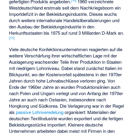
[
10
]
gefertigten Produkts angeboten.
1960 verzeichnete
Westdeutschland erstmals seit dem Nachkriegsboom ein
Importdefizit in der Bekleidungsindustrie. Dieses wuchs
durch weitere internationale Handelsliberalisierungen und
den Ausbau der Bekleidungsindustrie in den
Herkunftsstaaten bis 1975 auf rund 3 Milliarden D-Mark an.
[
11
]
Viele deutsche Konfektionsunternehmen reagierten auf die
weitere Verschärfung ihrer wirtschaftlichen Lage mit der
Auslagerung wachsender Teile ihrer Produktion in Staaten
mit niedrigem Lohnniveau. Dabei stand zunächst Italien im
Blickpunkt, wo der Kostenvorteil spätestens in den 1970er
Jahren durch hohe Lohnabschlüsse verloren ging. Von
Ende der 1960er Jahre an wurden Produktionslinien auch
nach Polen und Ungarn verlegt und von Anfang der 1970er
Jahre an auch nach Ostasien, insbesondere nach
Hongkong und Südkorea. Die Verlagerung war in der Regel
als
passive Lohnveredelung
organisiert: Materialien der
deutschen Textilindustrie wurden exportiert und die fertigen
Bekleidungsstücke importiert. Kleinere deutsche
Unternehmen arbeiteten dabei meist mit Firmen in den