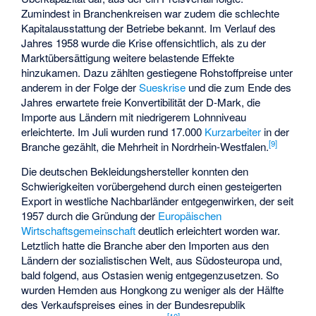
Zumindest in Branchenkreisen war zudem die schlechte
Kapitalausstattung der Betriebe bekannt. Im Verlauf des
Jahres 1958 wurde die Krise offensichtlich, als zu der
Marktübersättigung weitere belastende Effekte
hinzukamen. Dazu zählten gestiegene Rohstoffpreise unter
anderem in der Folge der
Sueskrise
und die zum Ende des
Jahres erwartete freie Konvertibilität der D-Mark, die
Importe aus Ländern mit niedrigerem Lohnniveau
erleichterte. Im Juli wurden rund 17.000
Kurzarbeiter
in der
[
9
]
Branche gezählt, die Mehrheit in Nordrhein-Westfalen.
Die deutschen Bekleidungshersteller konnten den
Schwierigkeiten vorübergehend durch einen gesteigerten
Export in westliche Nachbarländer entgegenwirken, der seit
1957 durch die Gründung der
Europäischen
Wirtschaftsgemeinschaft
deutlich erleichtert worden war.
Letztlich hatte die Branche aber den Importen aus den
Ländern der sozialistischen Welt, aus Südosteuropa und,
bald folgend, aus Ostasien wenig entgegenzusetzen. So
wurden Hemden aus Hongkong zu weniger als der Hälfte
des Verkaufspreises eines in der Bundesrepublik