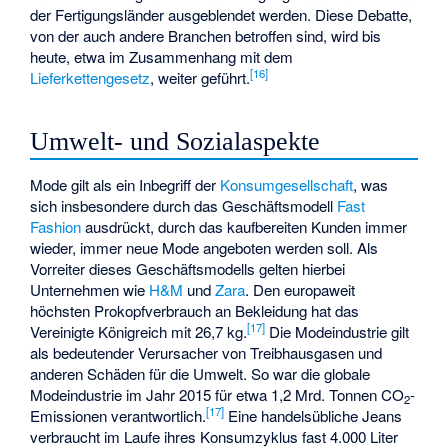
der Fertigungsländer ausgeblendet werden. Diese Debatte,
von der auch andere Branchen betroffen sind, wird bis
heute, etwa im Zusammenhang mit dem
[
16
]
Lieferkettengesetz
, weiter geführt.
Umwelt- und Sozialaspekte
Mode gilt als ein Inbegriff der
Konsumgesellschaft
, was
sich insbesondere durch das Geschäftsmodell
Fast
Fashion
ausdrückt, durch das kaufbereiten Kunden immer
wieder, immer neue Mode angeboten werden soll. Als
Vorreiter dieses Geschäftsmodells gelten hierbei
Unternehmen wie
H&M
und
Zara
. Den europaweit
höchsten Prokopfverbrauch an Bekleidung hat das
[
17
]
Vereinigte Königreich mit 26,7 kg.
Die Modeindustrie gilt
als bedeutender Verursacher von Treibhausgasen und
anderen Schäden für die Umwelt. So war die globale
Modeindustrie im Jahr 2015 für etwa 1,2 Mrd. Tonnen CO
-
2
[
17
]
Emissionen verantwortlich.
Eine handelsübliche Jeans
verbraucht im Laufe ihres Konsumzyklus fast 4.000 Liter