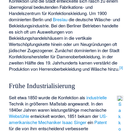
Konfektion
und die Stadt entwickelte sich rasch zu einem
überregional bedeutenden Fabrikations- und
Handelszentrum für Konfektionskleidung. Um 1900
dominierten Berlin und
Breslau
die deutsche Wäsche- und
Bekleidungsindustrie. Bei den Berliner Betrieben handelte
es sich oft um Ausweitungen von
Bekleidungshandelshäusern in die vertikale
Wertschöpfungskette hinein oder um Neugründungen oft
jüdischer Zugezogener. Zunächst dominierten in der Stadt
Konfektionshersteller für Damenoberbekleidung, in der
zweiten Hälfte des 19. Jahrhunderts kamen verstärkt die
[
3
]
Produktion von Herrenoberbekleidung und Wäsche hinzu.
Frühe Industrialisierung
Seit etwa 1850 wurde die Konfektion als
industrielle
Technik in größerem Maßstab angewandt. In den
S
1840er Jahren waren leistungsfähige mechanische
a
Webstühle
entwickelt worden, 1851 bekam der
US-
k
amerikanische
Mechaniker
Isaac Singer
ein
Patent
k
für die von ihm entscheidend verbesserte
o