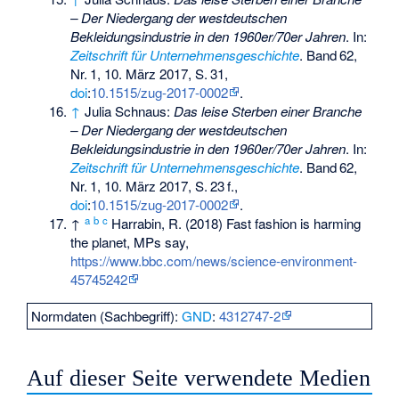
– Der Niedergang der westdeutschen
Bekleidungsindustrie in den 1960er/70er Jahren
. In:
Zeitschrift für Unternehmensgeschichte
.
Band
62
,
Nr.
1
, 10. März 2017,
S.
31
,
doi
:
10.1515/zug-2017-0002
.
↑
Julia Schnaus:
Das leise Sterben einer Branche
– Der Niedergang der westdeutschen
Bekleidungsindustrie in den 1960er/70er Jahren
. In:
Zeitschrift für Unternehmensgeschichte
.
Band
62
,
Nr.
1
, 10. März 2017,
S.
23
f
.,
doi
:
10.1515/zug-2017-0002
.
a
b
c
↑
Harrabin, R. (2018) Fast fashion is harming
the planet, MPs say,
https://www.bbc.com/news/science-environment-
45745242
Normdaten (Sachbegriff):
GND
:
4312747-2
Auf dieser Seite verwendete Medien