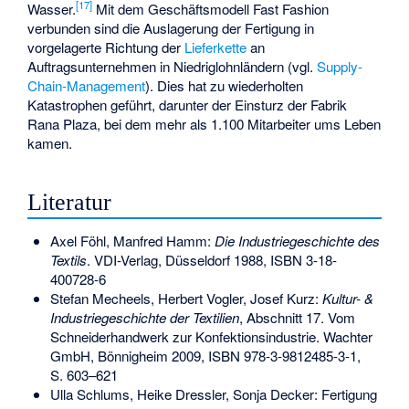
[
17
]
Wasser.
Mit dem Geschäftsmodell Fast Fashion
verbunden sind die Auslagerung der Fertigung in
vorgelagerte Richtung der
Lieferkette
an
Auftragsunternehmen in Niedriglohnländern (vgl.
Supply-
Chain-Management
). Dies hat zu wiederholten
Katastrophen geführt, darunter der Einsturz der Fabrik
Rana Plaza
, bei dem mehr als 1.100 Mitarbeiter ums Leben
kamen.
Literatur
Axel Föhl, Manfred Hamm:
Die Industriegeschichte des
Textils
. VDI-Verlag, Düsseldorf 1988,
ISBN 3-18-
400728-6
Stefan Mecheels, Herbert Vogler, Josef Kurz:
Kultur- &
Industriegeschichte der Textilien
, Abschnitt 17. Vom
Schneiderhandwerk zur Konfektionsindustrie. Wachter
GmbH, Bönnigheim 2009,
ISBN 978-3-9812485-3-1
,
S. 603–621
Ulla Schlums, Heike Dressler, Sonja Decker: Fertigung