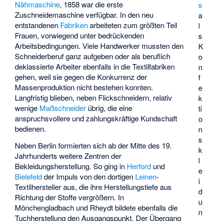
Nähmaschine
, 1858 war die erste
s
Zuschneidemaschine verfügbar. In den neu
a
entstandenen
Fabriken
arbeiteten zum größten Teil
l
Frauen, vorwiegend unter bedrückenden
s
Arbeitsbedingungen. Viele Handwerker mussten den
K
Schneiderberuf ganz aufgeben oder als beruflich
o
deklassierte Arbeiter ebenfalls in die Textilfabriken
n
gehen, weil sie gegen die Konkurrenz der
f
Massenproduktion nicht bestehen konnten.
e
Langfristig blieben, neben Flickschneidern, relativ
k
wenige
Maßschneider
übrig, die eine
ti
anspruchsvollere und zahlungskräftige Kundschaft
o
bedienen.
n
s
Neben Berlin formierten sich ab der Mitte des 19.
k
Jahrhunderts weitere Zentren der
l
Bekleidungsherstellung. So ging in
Herford
und
e
Bielefeld
der Impuls von den dortigen
Leinen
-
i
Textilhersteller aus, die ihre Herstellungstiefe aus
d
Richtung der Stoffe vergrößern. In
u
Mönchengladbach und Rheydt bildete ebenfalls die
n
Tuchherstellung den Ausgangspunkt. Der Übergang