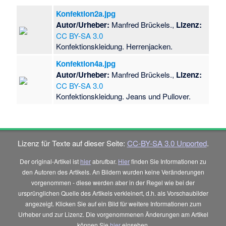
Konfektion2a.jpg
Autor/Urheber:
Manfred Brückels.,
Lizenz:
CC BY-SA 3.0
Konfektionskleidung. Herrenjacken.
Konfektion4a.jpg
Autor/Urheber:
Manfred Brückels.,
Lizenz:
CC BY-SA 3.0
Konfektionskleidung. Jeans und Pullover.
Lizenz für Texte auf dieser Seite:
CC-BY-SA 3.0 Unported
.
Der original-Artikel ist
hier
abrufbar.
Hier
finden Sie Informationen zu
den Autoren des Artikels. An Bildern wurden keine Veränderungen
vorgenommen - diese werden aber in der Regel wie bei der
ursprünglichen Quelle des Artikels verkleinert, d.h. als Vorschaubilder
angezeigt. Klicken Sie auf ein Bild für weitere Informationen zum
Urheber und zur Lizenz. Die vorgenommenen Änderungen am Artikel
können Sie
hier
einsehen.