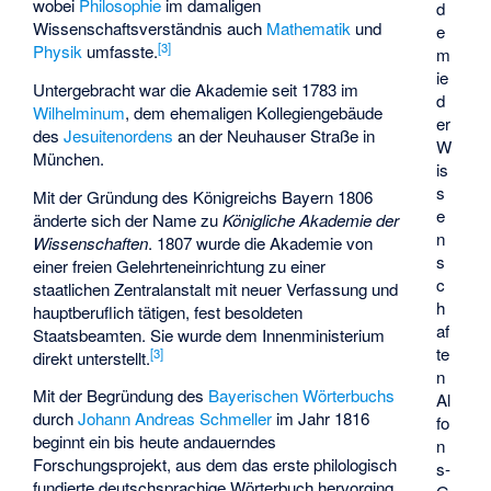
wobei
Philosophie
im damaligen
d
Wissenschaftsverständnis auch
Mathematik
und
e
[
3
]
Physik
umfasste.
m
ie
Untergebracht war die Akademie seit 1783 im
d
Wilhelminum
, dem ehemaligen Kollegiengebäude
er
des
Jesuitenordens
an der Neuhauser Straße in
W
München.
is
s
Mit der Gründung des Königreichs Bayern 1806
e
änderte sich der Name zu
Königliche Akademie der
n
Wissenschaften
. 1807 wurde die Akademie von
s
einer freien Gelehrteneinrichtung zu einer
c
staatlichen Zentralanstalt mit neuer Verfassung und
h
hauptberuflich tätigen, fest besoldeten
af
Staatsbeamten. Sie wurde dem Innenministerium
te
[
3
]
direkt unterstellt.
n
Mit der Begründung des
Bayerischen Wörterbuchs
Al
durch
Johann Andreas Schmeller
im Jahr 1816
fo
beginnt ein bis heute andauerndes
n
Forschungsprojekt, aus dem das erste philologisch
s-
fundierte deutschsprachige Wörterbuch hervorging.