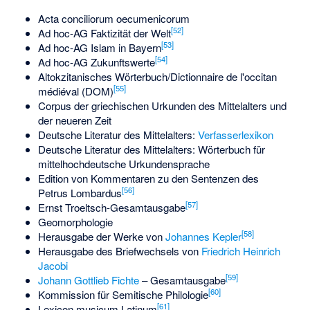
Acta conciliorum oecumenicorum
[
52
]
Ad hoc-AG Faktizität der Welt
[
53
]
Ad hoc-AG Islam in Bayern
[
54
]
Ad hoc-AG Zukunftswerte
Altokzitanisches Wörterbuch/Dictionnaire de l'occitan
[
55
]
médiéval (DOM)
Corpus der griechischen Urkunden des Mittelalters und
der neueren Zeit
Deutsche Literatur des Mittelalters
:
Verfasserlexikon
Deutsche Literatur des Mittelalters: Wörterbuch für
mittelhochdeutsche Urkundensprache
Edition von Kommentaren zu den Sentenzen des
[
56
]
Petrus Lombardus
[
57
]
Ernst Troeltsch-Gesamtausgabe
Geomorphologie
[
58
]
Herausgabe der Werke von
Johannes Kepler
Herausgabe des Briefwechsels von
Friedrich Heinrich
Jacobi
[
59
]
Johann Gottlieb Fichte
– Gesamtausgabe
[
60
]
Kommission für Semitische Philologie
[
61
]
Lexicon musicum Latinum