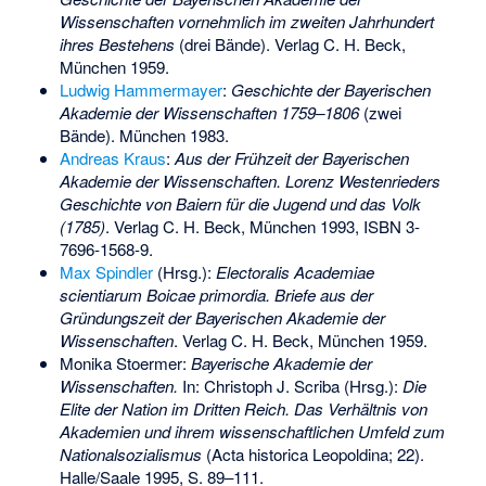
Wissenschaften vornehmlich im zweiten Jahrhundert
ihres Bestehens
(drei Bände). Verlag C. H. Beck,
München 1959.
Ludwig Hammermayer
:
Geschichte der Bayerischen
Akademie der Wissenschaften 1759–1806
(zwei
Bände). München 1983.
Andreas Kraus
:
Aus der Frühzeit der Bayerischen
Akademie der Wissenschaften. Lorenz Westenrieders
Geschichte von Baiern für die Jugend und das Volk
(1785)
. Verlag C. H. Beck, München 1993,
ISBN 3-
7696-1568-9
.
Max Spindler
(Hrsg.):
Electoralis Academiae
scientiarum Boicae primordia. Briefe aus der
Gründungszeit der Bayerischen Akademie der
Wissenschaften
. Verlag C. H. Beck, München 1959.
Monika Stoermer:
Bayerische Akademie der
Wissenschaften.
In:
Christoph J. Scriba
(Hrsg.):
Die
Elite der Nation im Dritten Reich. Das Verhältnis von
Akademien und ihrem wissenschaftlichen Umfeld zum
Nationalsozialismus
(Acta historica Leopoldina; 22).
Halle/Saale 1995, S. 89–111.