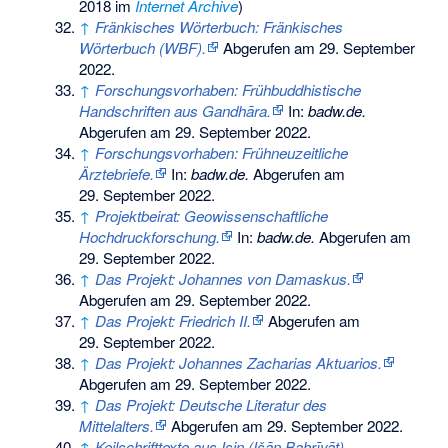
2018 im
Internet Archive
)
↑
Fränkisches Wörterbuch: Fränkisches
Wörterbuch (WBF).
Abgerufen am 29. September
2022
.
↑
Forschungsvorhaben: Frühbuddhistische
Handschriften aus Gandhāra.
In:
badw.de.
Abgerufen am 29. September 2022
.
↑
Forschungsvorhaben: Frühneuzeitliche
Ärztebriefe.
In:
badw.de.
Abgerufen am
29. September 2022
.
↑
Projektbeirat: Geowissenschaftliche
Hochdruckforschung.
In:
badw.de.
Abgerufen am
29. September 2022
.
↑
Das Projekt: Johannes von Damaskus.
Abgerufen am 29. September 2022
.
↑
Das Projekt: Friedrich II.
Abgerufen am
29. September 2022
.
↑
Das Projekt: Johannes Zacharias Aktuarios.
Abgerufen am 29. September 2022
.
↑
Das Projekt: Deutsche Literatur des
Mittelalters.
Abgerufen am 29. September 2022
.
↑
Keilschrifttexte aus Isin (Išān Baḥrīyāt)