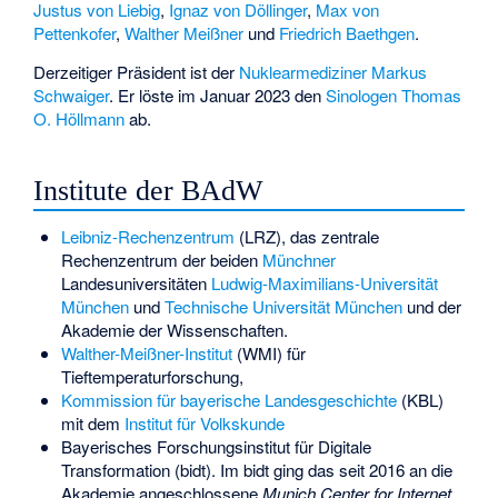
Justus von Liebig
,
Ignaz von Döllinger
,
Max von
Pettenkofer
,
Walther Meißner
und
Friedrich Baethgen
.
Derzeitiger Präsident ist der
Nuklearmediziner
Markus
Schwaiger
. Er löste im Januar 2023 den
Sinologen
Thomas
O. Höllmann
ab.
Institute der BAdW
Leibniz-Rechenzentrum
(LRZ), das zentrale
Rechenzentrum der beiden
Münchner
Landesuniversitäten
Ludwig-Maximilians-Universität
München
und
Technische Universität München
und der
Akademie der Wissenschaften.
Walther-Meißner-Institut
(WMI) für
Tieftemperaturforschung,
Kommission für bayerische Landesgeschichte
(KBL)
mit dem
Institut für Volkskunde
Bayerisches Forschungsinstitut für Digitale
Transformation
(bidt). Im bidt ging das seit 2016 an die
Akademie angeschlossene
Munich Center for Internet