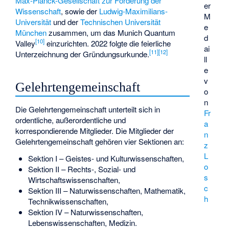
Max-Planck-Gesellschaft zur Förderung der
er
Wissenschaft
, sowie der
Ludwig-Maximilians-
M
Universität
und der
Technischen Universität
e
München
zusammen, um das
Munich Quantum
d
[
10
]
Valley
einzurichten. 2022 folgte die feierliche
ai
[
11
]
[
12
]
Unterzeichnung der Gründungsurkunde.
ll
e
v
Gelehrtengemeinschaft
o
n
Die Gelehrtengemeinschaft unterteilt sich in
Fr
ordentliche, außerordentliche und
a
korrespondierende Mitglieder
. Die Mitglieder der
n
Gelehrtengemeinschaft gehören vier Sektionen an:
z
L
Sektion I – Geistes- und Kulturwissenschaften,
o
Sektion II – Rechts-, Sozial- und
s
Wirtschaftswissenschaften,
c
Sektion III – Naturwissenschaften, Mathematik,
h
Technikwissenschaften,
Sektion IV – Naturwissenschaften,
Lebenswissenschaften, Medizin.