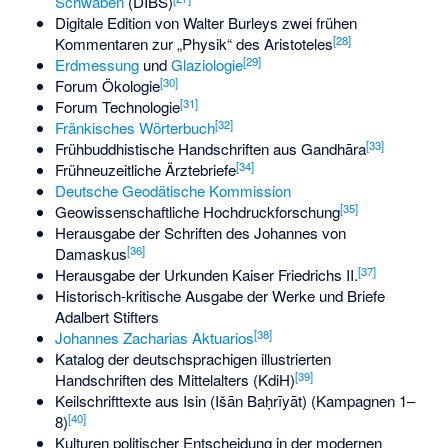
Schwaben
(DIBS)
Digitale Edition von Walter Burleys zwei frühen
[
28
]
Kommentaren zur „Physik“ des Aristoteles
[
29
]
Erdmessung
und
Glaziologie
[
30
]
Forum Ökologie
[
31
]
Forum Technologie
[
32
]
Fränkisches Wörterbuch
[
33
]
Frühbuddhistische Handschriften aus Gandhāra
[
34
]
Frühneuzeitliche Ärztebriefe
Deutsche Geodätische Kommission
[
35
]
Geowissenschaftliche Hochdruckforschung
Herausgabe der Schriften des Johannes von
[
36
]
Damaskus
[
37
]
Herausgabe der Urkunden Kaiser Friedrichs II.
Historisch-kritische Ausgabe der Werke und Briefe
Adalbert Stifters
[
38
]
Johannes Zacharias Aktuarios
Katalog der deutschsprachigen illustrierten
[
39
]
Handschriften des Mittelalters (KdiH)
Keilschrifttexte aus Isin (Išān Baḥrīyāt) (Kampagnen 1–
[
40
]
8)
Kulturen politischer Entscheidung in der modernen