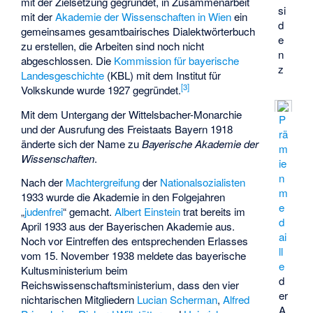
mit der Zielsetzung gegründet, in Zusammenarbeit
si
mit der
Akademie der Wissenschaften in Wien
ein
d
gemeinsames gesamtbairisches Dialektwörterbuch
e
zu erstellen, die Arbeiten sind noch nicht
n
abgeschlossen. Die
Kommission für bayerische
z
Landesgeschichte
(KBL) mit dem Institut für
[
3
]
Volkskunde wurde 1927 gegründet.
Mit dem Untergang der Wittelsbacher-Monarchie
P
und der Ausrufung des Freistaats Bayern 1918
rä
änderte sich der Name zu
Bayerische Akademie der
m
Wissenschaften
.
ie
n
Nach der
Machtergreifung
der
Nationalsozialisten
m
1933 wurde die Akademie in den Folgejahren
e
„
judenfrei
“ gemacht.
Albert Einstein
trat bereits im
d
April 1933 aus der Bayerischen Akademie aus.
ai
Noch vor Eintreffen des entsprechenden Erlasses
ll
vom 15. November 1938 meldete das bayerische
e
Kultusministerium beim
d
Reichswissenschaftsministerium, dass den vier
er
nichtarischen Mitgliedern
Lucian Scherman
,
Alfred
A