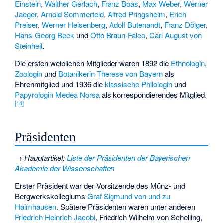
Einstein
,
Walther Gerlach
,
Franz Boas
,
Max Weber
,
Werner
Jaeger
,
Arnold Sommerfeld
,
Alfred Pringsheim
,
Erich
Preiser
,
Werner Heisenberg
,
Adolf Butenandt
,
Franz Dölger
,
Hans-Georg Beck
und
Otto Braun-Falco
,
Carl August von
Steinheil
.
Die ersten weiblichen Mitglieder waren 1892 die
Ethnologin
,
Zoologin
und
Botanikerin
Therese von Bayern
als
Ehrenmitglied und 1936 die
klassische Philologin
und
Papyrologin
Medea Norsa
als korrespondierendes Mitglied.
[
14
]
Präsidenten
→
Hauptartikel
:
Liste der Präsidenten der Bayerischen
Akademie der Wissenschaften
Erster Präsident war der Vorsitzende des Münz- und
Bergwerkskollegiums
Graf Sigmund von und zu
Haimhausen
. Spätere Präsidenten waren unter anderen
Friedrich Heinrich Jacobi
,
Friedrich Wilhelm von Schelling
,