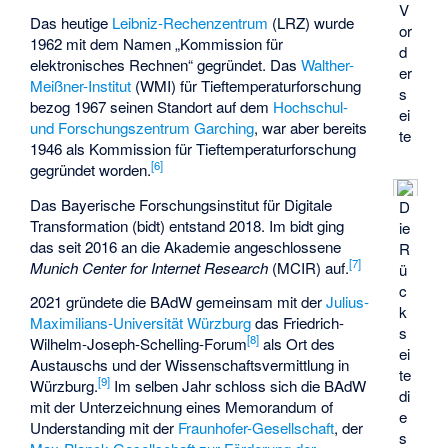
V
Das heutige
Leibniz-Rechenzentrum
(LRZ) wurde
or
1962 mit dem Namen „Kommission für
d
elektronisches Rechnen“ gegründet. Das
Walther-
er
Meißner-Institut
(WMI) für Tieftemperaturforschung
s
bezog 1967 seinen Standort auf dem
Hochschul-
ei
und Forschungszentrum Garching
, war aber bereits
te
1946 als Kommission für Tieftemperaturforschung
[
6
]
gegründet worden.
Das
Bayerische
Forschungsinstitut für Digitale
D
Transformation
(bidt) entstand 2018. Im bidt ging
ie
das seit 2016 an die Akademie angeschlossene
R
[
7
]
Munich Center for Internet Research
(MCIR) auf.
ü
c
2021 gründete die BAdW gemeinsam mit der
Julius-
k
Maximilians-Universität Würzburg
das Friedrich-
s
[
8
]
Wilhelm-Joseph-Schelling-Forum
als Ort des
ei
Austauschs und der Wissenschaftsvermittlung in
te
[
9
]
Würzburg.
Im selben Jahr schloss sich die BAdW
di
mit der Unterzeichnung eines Memorandum of
e
Understanding mit der
Fraunhofer-Gesellschaft
, der
s