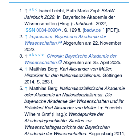
a
b
c
↑
Isabel Leicht, Ruth-Maria Zapf:
BAdW
Jahrbuch 2022
. In: Bayerische Akademie der
Wissenschaften (Hrsg.):
Jahrbuch
. 2022,
ISSN
0084-6090
,
S.
129
ff
. (
badw.de
[PDF]).
↑
Impressum: Bayerische Akademie der
Wissenschaften.
Abgerufen am 22. November
2022
.
a
b
c
d
e
f
↑
Chronik: Bayerische Akademie der
Wissenschaften.
Abgerufen am 25. April 2025
.
↑
Matthias Berg:
Karl Alexander von Müller.
Historiker für den Nationalsozialismus.
Göttingen
2014, S. 283 f.
↑
Matthias Berg:
Nationalsozialistische Akademie
oder Akademie im Nationalsozialismus. Die
bayerische Akademie der Wissenschaften und ihr
Präsident Karl Alexander von Müller.
In: Friedrich
Wilhelm Graf (Hrsg.):
Wendepunkte der
Akademiegeschichte. Studien zur
Wissenschaftsgeschichte der Bayerischen
Akademie der Wissenschaften.
Regensburg 2011,