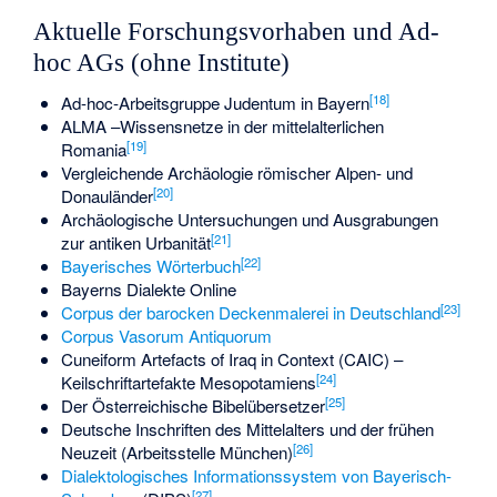
Aktuelle Forschungsvorhaben und Ad-
hoc AGs (ohne Institute)
[
18
]
Ad-hoc-Arbeitsgruppe Judentum in Bayern
ALMA –Wissensnetze in der mittelalterlichen
[
19
]
Romania
Vergleichende Archäologie römischer Alpen- und
[
20
]
Donauländer
Archäologische Untersuchungen und Ausgrabungen
[
21
]
zur antiken Urbanität
[
22
]
Bayerisches Wörterbuch
Bayerns Dialekte Online
[
23
]
Corpus der barocken Deckenmalerei in Deutschland
Corpus Vasorum Antiquorum
Cuneiform Artefacts of Iraq in Context (CAIC) –
[
24
]
Keilschriftartefakte Mesopotamiens
[
25
]
Der Österreichische Bibelübersetzer
Deutsche Inschriften des Mittelalters und der frühen
[
26
]
Neuzeit (Arbeitsstelle München)
Dialektologisches Informationssystem von Bayerisch-
[
27
]