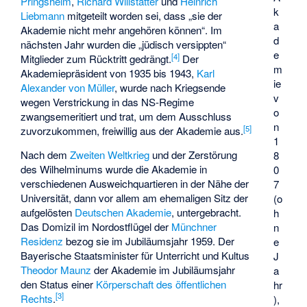
Pringsheim
,
Richard Willstätter
und
Heinrich
k
Liebmann
mitgeteilt worden sei, dass „sie der
a
Akademie nicht mehr angehören können“. Im
d
nächsten Jahr wurden die „jüdisch versippten“
e
[
4
]
Mitglieder zum Rücktritt gedrängt.
Der
m
Akademiepräsident von 1935 bis 1943,
Karl
ie
Alexander von Müller
, wurde nach Kriegsende
v
wegen Verstrickung in das NS-Regime
o
zwangsemeritiert und trat, um dem Ausschluss
n
[
5
]
zuvorzukommen, freiwillig aus der Akademie aus.
1
Nach dem
Zweiten Weltkrieg
und der Zerstörung
8
des Wilhelminums wurde die Akademie in
0
verschiedenen Ausweichquartieren in der Nähe der
7
Universität, dann vor allem am ehemaligen Sitz der
(o
aufgelösten
Deutschen Akademie
, untergebracht.
h
Das Domizil im Nordostflügel der
Münchner
n
Residenz
bezog sie im Jubiläumsjahr 1959. Der
e
Bayerische Staatsminister für Unterricht und Kultus
J
Theodor Maunz
der Akademie im Jubiläumsjahr
a
den Status einer
Körperschaft des öffentlichen
hr
[
3
]
Rechts
.
),