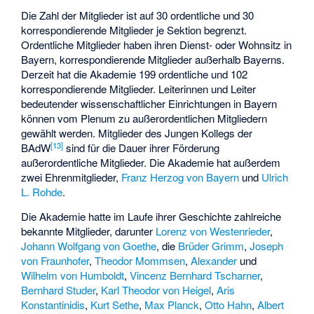
Die Zahl der Mitglieder ist auf 30 ordentliche und 30
korrespondierende Mitglieder je Sektion begrenzt.
Ordentliche Mitglieder haben ihren Dienst- oder Wohnsitz in
Bayern, korrespondierende Mitglieder außerhalb Bayerns.
Derzeit hat die Akademie 199 ordentliche und 102
korrespondierende Mitglieder. Leiterinnen und Leiter
bedeutender wissenschaftlicher Einrichtungen in Bayern
können vom Plenum zu außerordentlichen Mitgliedern
gewählt werden. Mitglieder des Jungen Kollegs der
[
13
]
BAdW
sind für die Dauer ihrer Förderung
außerordentliche Mitglieder. Die Akademie hat außerdem
zwei Ehrenmitglieder,
Franz Herzog von Bayern
und
Ulrich
L. Rohde
.
Die Akademie hatte im Laufe ihrer Geschichte zahlreiche
bekannte Mitglieder, darunter
Lorenz von Westenrieder
,
Johann Wolfgang von Goethe
, die
Brüder Grimm
,
Joseph
von Fraunhofer
,
Theodor Mommsen
,
Alexander
und
Wilhelm von Humboldt
,
Vincenz Bernhard Tscharner
,
Bernhard Studer
,
Karl Theodor von Heigel
,
Aris
Konstantinidis
,
Kurt Sethe
,
Max Planck
,
Otto Hahn
,
Albert