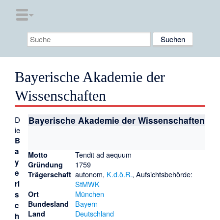
Bayerische Akademie der
Wissenschaften
D
Bayerische Akademie der Wissenschaften
ie
B
a
Tendit ad aequum
Motto
y
1759
Gründung
e
autonom,
K.d.ö.R.
, Aufsichtsbehörde:
Trägerschaft
ri
StMWK
München
s
Ort
Bayern
Bundesland
c
Deutschland
Land
h