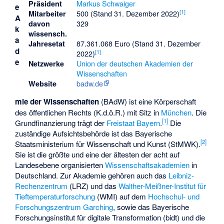
Markus Schwaiger
Präsident
e
[
1
]
500 (Stand 31. Dezember 2022)
Mitarbeiter
A
329
davon
k
wissensch.
a
87.361.068 Euro (Stand 31. Dezember
Jahresetat
d
[
1
]
2022)
e
Union der deutschen Akademien der
Netzwerke
Wissenschaften
badw.de
Website
mie der Wissenschaften
(BAdW) ist eine Körperschaft
des öffentlichen Rechts (K.d.ö.R.) mit Sitz in
München
. Die
[
1
]
Grundfinanzierung trägt der
Freistaat Bayern
.
Die
zuständige Aufsichtsbehörde ist das Bayerische
[
2
]
Staatsministerium für Wissenschaft und Kunst (StMWK).
Sie ist die größte und eine der ältesten der acht auf
Landesebene organisierten
Wissenschaftsakademien
in
Deutschland. Zur Akademie gehören auch das
Leibniz-
Rechenzentrum
(LRZ) und das
Walther-Meißner-Institut für
Tieftemperaturforschung
(WMI) auf dem
Hochschul- und
Forschungszentrum Garching
, sowie das
Bayerische
Forschungsinstitut für digitale Transformation
(bidt) und die