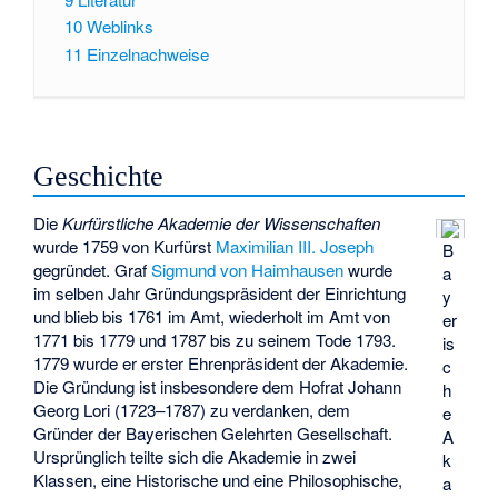
10
Weblinks
11
Einzelnachweise
Geschichte
Die
Kurfürstliche Akademie der Wissenschaften
wurde 1759 von Kurfürst
Maximilian III. Joseph
B
gegründet. Graf
Sigmund von Haimhausen
wurde
a
im selben Jahr Gründungspräsident der Einrichtung
y
und blieb bis 1761 im Amt, wiederholt im Amt von
er
1771 bis 1779 und 1787 bis zu seinem Tode 1793.
is
1779 wurde er erster Ehrenpräsident der Akademie.
c
Die Gründung ist insbesondere dem Hofrat
Johann
h
Georg Lori
(1723–1787) zu verdanken, dem
e
Gründer der Bayerischen Gelehrten Gesellschaft.
A
Ursprünglich teilte sich die Akademie in zwei
k
Klassen, eine Historische und eine Philosophische,
a