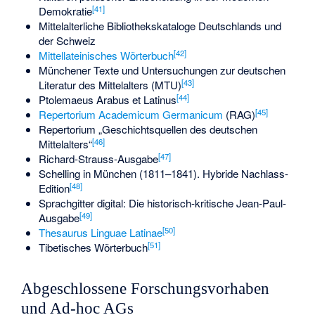
[
41
]
Demokratie
Mittelalterliche Bibliothekskataloge Deutschlands und
der Schweiz
[
42
]
Mittellateinisches Wörterbuch
Münchener Texte und Untersuchungen zur deutschen
[
43
]
Literatur des Mittelalters (MTU)
[
44
]
Ptolemaeus Arabus et Latinus
[
45
]
Repertorium Academicum Germanicum
(RAG)
Repertorium „Geschichtsquellen des deutschen
[
46
]
Mittelalters“
[
47
]
Richard-Strauss-Ausgabe
Schelling in München (1811–1841). Hybride Nachlass-
[
48
]
Edition
Sprachgitter digital: Die historisch-kritische Jean-Paul-
[
49
]
Ausgabe
[
50
]
Thesaurus Linguae Latinae
[
51
]
Tibetisches Wörterbuch
Abgeschlossene Forschungsvorhaben
und Ad-hoc AGs