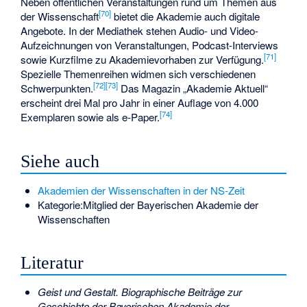
Neben öffentlichen Veranstaltungen rund um Themen aus
[
70
]
der Wissenschaft
bietet die Akademie auch digitale
Angebote. In der Mediathek stehen Audio- und Video-
Aufzeichnungen von Veranstaltungen, Podcast-Interviews
[
71
]
sowie Kurzfilme zu Akademievorhaben zur Verfügung.
Spezielle Themenreihen widmen sich verschiedenen
[
72
]
[
73
]
Schwerpunkten.
Das Magazin „Akademie Aktuell“
erscheint drei Mal pro Jahr in einer Auflage von 4.000
[
74
]
Exemplaren sowie als e-Paper.
Siehe auch
Akademien der Wissenschaften in der NS-Zeit
Kategorie:Mitglied der Bayerischen Akademie der
Wissenschaften
Literatur
Geist und Gestalt. Biographische Beiträge zur
Geschichte der Bayerischen Akademie der