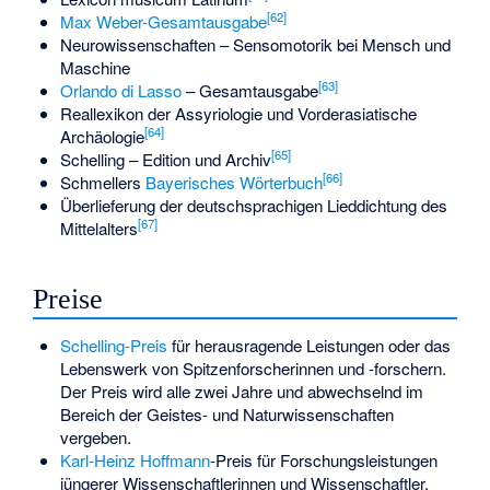
[
62
]
Max Weber-Gesamtausgabe
Neurowissenschaften – Sensomotorik bei Mensch und
Maschine
[
63
]
Orlando di Lasso
– Gesamtausgabe
Reallexikon der Assyriologie und Vorderasiatische
[
64
]
Archäologie
[
65
]
Schelling – Edition und Archiv
[
66
]
Schmellers
Bayerisches Wörterbuch
Überlieferung der deutschsprachigen Lieddichtung des
[
67
]
Mittelalters
Preise
Schelling-Preis
für herausragende Leistungen oder das
Lebenswerk von Spitzenforscherinnen und -forschern.
Der Preis wird alle zwei Jahre und abwechselnd im
Bereich der Geistes- und Naturwissenschaften
vergeben.
Karl-Heinz Hoffmann
-Preis für Forschungsleistungen
jüngerer Wissenschaftlerinnen und Wissenschaftler.