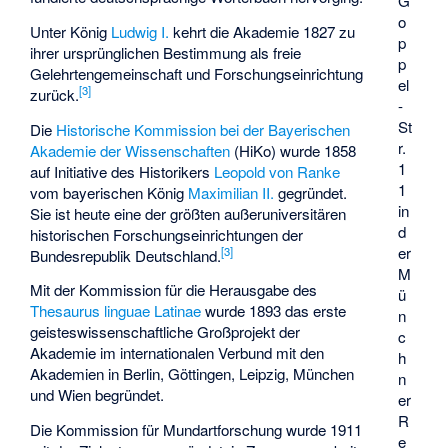
G
o
Unter König
Ludwig I.
kehrt die Akademie 1827 zu
p
ihrer ursprünglichen Bestimmung als freie
p
Gelehrtengemeinschaft und Forschungseinrichtung
el
[
3
]
zurück.
-
St
Die
Historische Kommission bei der Bayerischen
r.
Akademie der Wissenschaften
(HiKo) wurde 1858
1
auf Initiative des Historikers
Leopold von Ranke
1
vom bayerischen König
Maximilian II.
gegründet.
in
Sie ist heute eine der größten außeruniversitären
d
historischen Forschungseinrichtungen der
er
[
3
]
Bundesrepublik Deutschland.
M
Mit der Kommission für die Herausgabe des
ü
Thesaurus linguae Latinae
wurde 1893 das erste
n
geisteswissenschaftliche Großprojekt der
c
Akademie im internationalen Verbund mit den
h
Akademien in Berlin, Göttingen, Leipzig, München
n
und Wien begründet.
er
R
Die Kommission für Mundartforschung wurde 1911
e