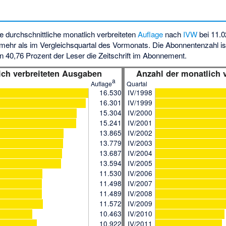
ie durchschnittliche monatlich verbreiteten
Auflage
nach
IVW
bei 11.
 mehr als im Vergleichsquartal des Vormonats. Die Abonnentenzahl is
 40,76 Prozent der Leser die Zeitschrift im Abonnement.
ich verbreiteten Ausgaben
Anzahl der monatlich
a
Auflage
Quartal
16.530
IV/1998
16.301
IV/1999
15.304
IV/2000
15.241
IV/2001
13.865
IV/2002
13.779
IV/2003
13.687
IV/2004
13.594
IV/2005
11.530
IV/2006
11.498
IV/2007
11.489
IV/2008
11.572
IV/2009
10.463
IV/2010
10.922
IV/2011