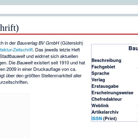
hrift)
ch in der
Bauverlag BV GmbH
(Gütersloh)
Bau
tektur
-
Zeitschrift
. Das jeweils letzte Heft
Stadtbauwelt
und widmet sich aktuellen
Beschreibung
gen. Die
Bauwelt
existiert seit 1910 und hat
Fachgebiet
hien 2009 in einer Druckauflage von ca.
Sprache
t über den größten Stellenmarktteil aller
Verlag
rzeitschriften.
Erstausgabe
Erscheinungsweise
Chefredakteur
Weblink
Artikelarchiv
ISSN
(Print)