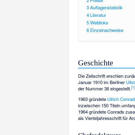
2
Preise
3
Auflagenstatistik
4
Literatur
5
Weblinks
6
Einzelnachweise
Geschichte
Die Zeitschrift erschien zu
Januar 1910 im Berliner
Ulls
[
1
]
der Nummer 36 eingestellt.
1963 gründete
Ulrich Conrad
inzwischen 150 Titeln umfan
1964 gründete Conrads zu
als Vierteljahresschrift für A