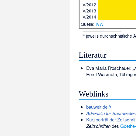
IV/2012
IV/2013
IV/2014
Quelle:
IVW
a
jeweils durchschnittliche
Literatur
Eva Maria Froschauer:
„
Ernst Wasmuth, Tübingen
Weblinks
bauwelt.de
Adrenalin für Baumeister:
Kurzporträt der Zeitschrif
Zeitschriften
des
Goethe-I