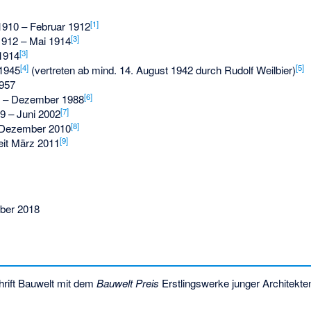
[
1
]
 1910 – Februar 1912
[
3
]
1912 – Mai 1914
[
3
]
 1914
[
4
]
[
5
]
1945
(vertreten ab mind. 14. August 1942 durch Rudolf Weilbier)
1957
[
6
]
57 – Dezember 1988
[
7
]
9 – Juni 2002
[
8
]
– Dezember 2010
[
9
]
it März 2011
ber 2018
chrift Bauwelt mit dem
Bauwelt Preis
Erstlingswerke junger Architekte