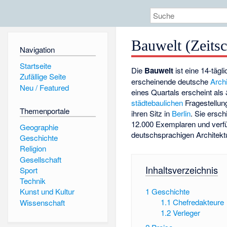
Bauwelt (Zeitsc
Navigation
Startseite
Die
Bauwelt
ist eine 14-tägli
Zufällige Seite
erscheinende deutsche
Archi
Neu / Featured
eines Quartals erscheint als
städtebaulichen
Fragestellun
Themenportale
ihren Sitz in
Berlin
. Sie ersc
12.000 Exemplaren und verfüg
Geographie
deutschsprachigen Architektu
Geschichte
Religion
Gesellschaft
Inhaltsverzeichnis
Sport
Technik
1
Geschichte
Kunst und Kultur
1.1
Chefredakteure
Wissenschaft
1.2
Verleger