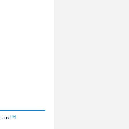
[
10
]
n aus.