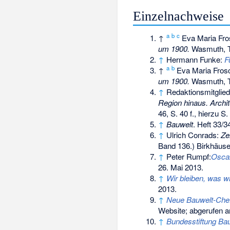
Einzelnachweise
a
b
c
↑
Eva Maria Fr
um 1900.
Wasmuth, Tü
↑
Hermann Funke:
F
a
b
↑
Eva Maria Fros
um 1900.
Wasmuth, Tü
↑
Redaktionsmitglied
Region hinaus. Archi
46, S. 40 f., hierzu S. 
↑
Bauwelt
. Heft 33/3
↑
Ulrich Conrads:
Ze
Band 136.) Birkhäuse
↑
Peter Rumpf:
Oscar
26. Mai 2013.
↑
Wir bleiben, was w
2013.
↑
Neue Bauwelt-Chefr
Website; abgerufen a
↑
Bundesstiftung Bau