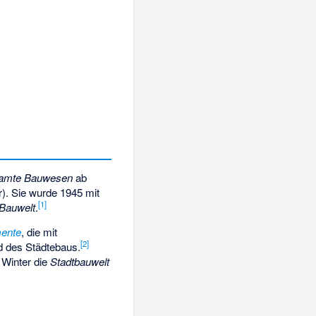
 gesamte Bauwesen
ab
). Sie wurde 1945 mit
[
1
]
Bauwelt
.
ente
, die mit
[
2
]
d des Städtebaus.
 Winter die
Stadtbauwelt