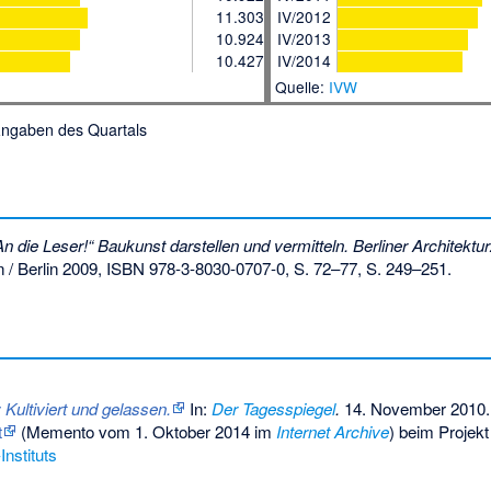
11.303
IV/2012
10.924
IV/2013
10.427
IV/2014
Quelle:
IVW
 Angaben des Quartals
An die Leser!“ Baukunst darstellen und vermitteln. Berliner Architektu
 / Berlin 2009,
ISBN 978-3-8030-0707-0
, S. 72–77, S. 249–251.
 Kultiviert und gelassen.
In:
Der Tagesspiegel
.
14. November 2010.
t
(
Memento
vom 1. Oktober 2014 im
Internet Archive
) beim Projek
nstituts