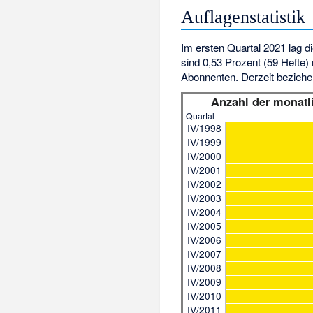
Auflagenstatistik
Im ersten Quartal 2021 lag d
sind 0,53 Prozent (59 Hefte)
Abonnenten. Derzeit beziehen
Anzahl der monatl
Quartal
IV/1998
IV/1999
IV/2000
IV/2001
IV/2002
IV/2003
IV/2004
IV/2005
IV/2006
IV/2007
IV/2008
IV/2009
IV/2010
IV/2011