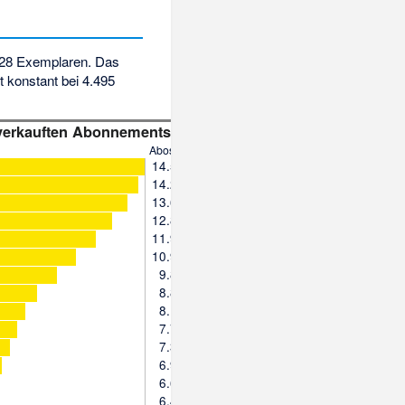
028 Exemplaren. Das
t konstant bei 4.495
 verkauften Abonnements
a
Abos
14.577
14.269
13.655
12.864
11.998
10.912
9.881
8.808
8.167
7.743
7.383
6.943
6.670
6.431