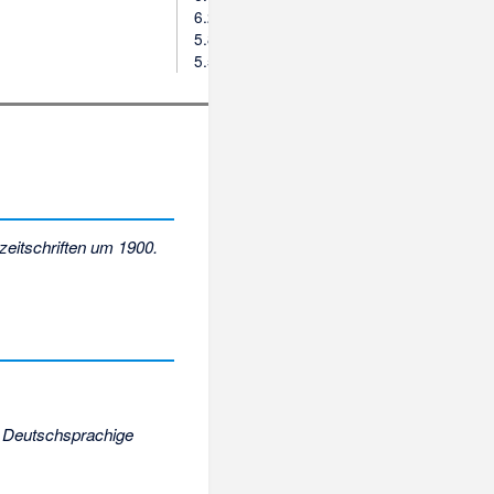
6.229
5.807
5.582
rzeitschriften um 1900.
t
Deutschsprachige