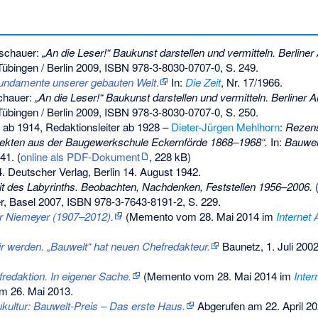
oschauer:
„An die Leser!“ Baukunst darstellen und vermitteln. Berliner 
bingen / Berlin 2009,
ISBN 978-3-8030-0707-0
, S. 249.
undamente unserer gebauten Welt
.
In:
Die Zeit
, Nr. 17/1966.
chauer:
„An die Leser!“ Baukunst darstellen und vermitteln. Berliner Ar
bingen / Berlin 2009,
ISBN 978-3-8030-0707-0
, S. 250.
 ab 1914, Redaktionsleiter ab 1928 –
Dieter-Jürgen Mehlhorn
:
Rezens
tekten aus der Baugewerkschule Eckernförde 1868–1968“.
In:
Bauwel
41. (
online als PDF-Dokument
, 228 kB)
4. Deutscher Verlag, Berlin 14. August 1942.
it des Labyrinths. Beobachten, Nachdenken, Feststellen 1956–2006.
r, Basel 2007,
ISBN 978-3-7643-8191-2
, S. 229.
 Niemeyer (1907–2012).
(
Memento
vom 28. Mai 2014 im
Internet 
ir werden. „Bauwelt“ hat neuen Chefredakteur.
Baunetz, 1. Juli 200
edaktion. In eigener Sache.
(
Memento
vom 28. Mai 2014 im
Inter
m 26. Mai 2013.
kultur: Bauwelt-Preis – Das erste Haus.
Abgerufen am 22. April 2