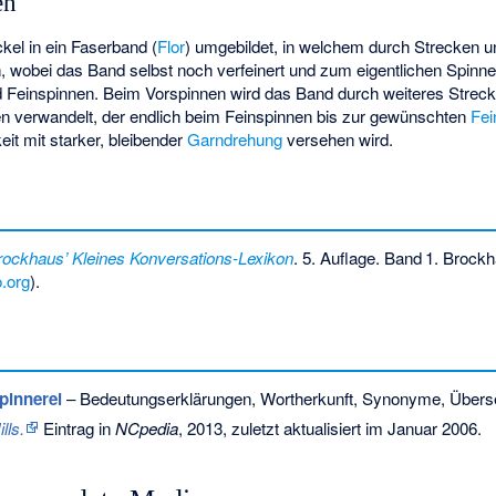
en
kel in ein Faserband (
Flor
) umgebildet, in welchem durch
Strecken
u
n, wobei das Band selbst noch verfeinert und zum eigentlichen Spinnen
 und Feinspinnen. Beim Vorspinnen wird das Band durch weiteres Streck
n verwandelt, der endlich beim Feinspinnen bis zur gewünschten
Fei
eit mit starker, bleibender
Garndrehung
versehen wird.
rockhaus’ Kleines Konversations-Lexikon
. 5. Auflage.
Band
1
. Brockh
.org
).
pinnerei
– Bedeutungserklärungen, Wortherkunft, Synonyme, Übers
lls.
Eintrag in
NCpedia
, 2013, zuletzt aktualisiert im Januar 2006.