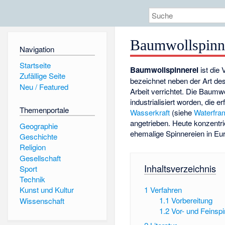
Baumwollspinn
Navigation
Startseite
Baumwollspinnerei
ist die
Zufällige Seite
bezeichnet neben der Art de
Neu / Featured
Arbeit verrichtet. Die Baumwo
industrialisiert worden, die
Themenportale
Wasserkraft
(siehe
Waterfra
angetrieben. Heute konzentrie
Geographie
ehemalige Spinnereien in Eur
Geschichte
Religion
Gesellschaft
Inhaltsverzeichnis
Sport
Technik
1
Verfahren
Kunst und Kultur
1.1
Vorbereitung
Wissenschaft
1.2
Vor- und Feinsp