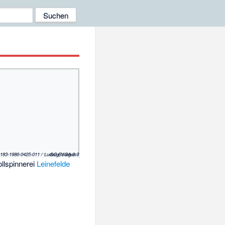
(c) Bundesarchiv, Bild 183-1986-0425-011 / Ludwig, Jürgen / CC-BY-SA 3.0
lspinnerei
Leinefelde