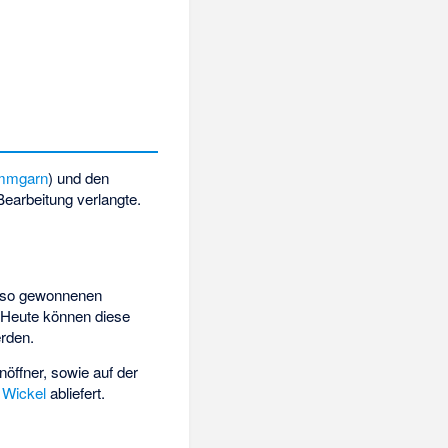
mmgarn
) und den
Bearbeitung verlangte.
e so gewonnenen
 Heute können diese
erden.
nöffner
, sowie auf der
s
Wickel
abliefert.