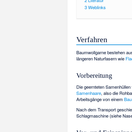
2
Literatur
3
Weblinks
Verfahren
Baumwollgarne bestehen a
längeren Naturfasern wie
Fla
Vorbereitung
Die geernteten Samenhüllen 
Samenhaare
, also die Rohb
Arbeitsgänge von einem
Bau
Nach dem Transport geschieh
Schlagmaschine (siehe
Nase