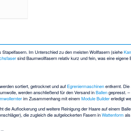
us
Stapelfasern
. Im Unterschied zu den meisten Wollfasern (siehe
Ka
chsfaser
sind Baumwollfasern relativ kurz und fein, was eine eigene 
werden sortiert, getrocknet und auf
Egreniermaschinen
entkernt. Di
aumwolle, werden anschließend für den Versand in
Ballen
gepresst. –
mwollernter
im Zusammenhang mit einem
Module Builder
erledigt w
t die Auflockerung und weitere Reinigung der Haare auf einem
Balle
nschläger
), die zugleich die aufgelockerten Fasern in
Wattenform
al