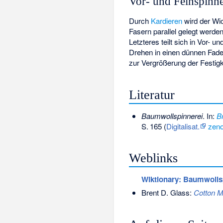
Vor- und Feinspinn
Durch
Kardieren
wird der Wic
Fasern parallel gelegt werde
Letzteres teilt sich in Vor-
Drehen in einen dünnen Fade
zur Vergrößerung der Festigk
Literatur
Baumwollspinnerei
. In:
B
S.
165
(
Digitalisat.
zeno
Weblinks
Wiktionary: Baumwolls
Brent D. Glass:
Cotton Mi