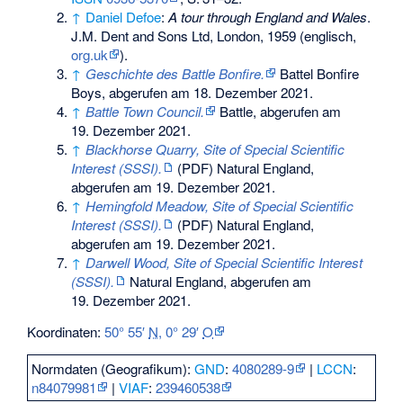
↑
Daniel Defoe
:
A tour through England and Wales
.
J.M. Dent and Sons Ltd, London, 1959 (englisch,
org.uk
).
↑
Geschichte des Battle Bonfire.
Battel Bonfire
Boys,
abgerufen am 18. Dezember 2021
.
↑
Battle Town Council.
Battle,
abgerufen am
19. Dezember 2021
.
↑
Blackhorse Quarry, Site of Special Scientific
Interest (SSSI).
(PDF) Natural England,
abgerufen am 19. Dezember 2021
.
↑
Hemingfold Meadow, Site of Special Scientific
Interest (SSSI).
(PDF) Natural England,
abgerufen am 19. Dezember 2021
.
↑
Darwell Wood, Site of Special Scientific Interest
(SSSI).
Natural England,
abgerufen am
19. Dezember 2021
.
Koordinaten:
50° 55′
N
,
0° 29′
O
Normdaten (Geografikum):
GND
:
4080289-9
|
LCCN
:
n84079981
|
VIAF
:
239460538