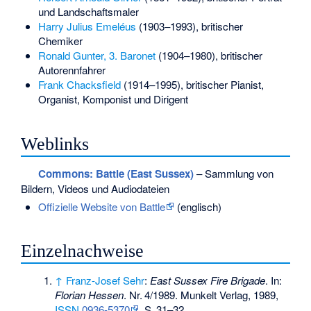
und Landschaftsmaler
Harry Julius Emeléus
(1903–1993), britischer
Chemiker
Ronald Gunter, 3. Baronet
(1904–1980), britischer
Autorennfahrer
Frank Chacksfield
(1914–1995), britischer Pianist,
Organist, Komponist und Dirigent
Weblinks
Commons
: Battle (East Sussex)
– Sammlung von
Bildern, Videos und Audiodateien
Offizielle Website von Battle
(englisch)
Einzelnachweise
↑
Franz-Josef Sehr
:
East Sussex Fire Brigade
. In:
Florian Hessen
.
Nr.
4/1989
. Munkelt Verlag, 1989,
ISSN
0936-5370
,
S.
31–32
.