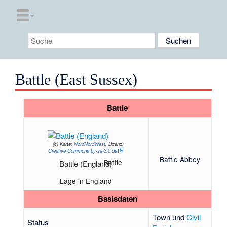
Battle (East Sussex)
Battle
(c)
Karte:
NordNordWest
, Lizenz:
Creative Commons by-sa-3.0 de
Battle Abbey
Battle
Battle (England)
Lage in England
Basisdaten
Town und
Civil
Status