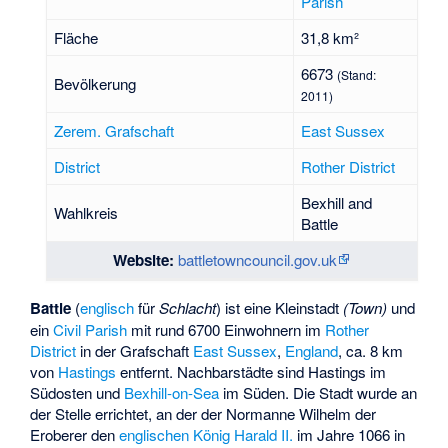
Parish
Fläche
31,8 km²
6673
(Stand:
Bevölkerung
2011)
Zerem. Grafschaft
East Sussex
District
Rother District
Bexhill and
Wahlkreis
Battle
Website:
battletowncouncil.gov.uk
Battle
(
englisch
für
Schlacht
) ist eine Kleinstadt
(Town)
und
ein
Civil Parish
mit rund 6700 Einwohnern im
Rother
District
in der Grafschaft
East Sussex
,
England
, ca. 8 km
von
Hastings
entfernt. Nachbarstädte sind Hastings im
Südosten und
Bexhill-on-Sea
im Süden. Die Stadt wurde an
der Stelle errichtet, an der der Normanne Wilhelm der
Eroberer den
englischen König
Harald II.
im Jahre 1066 in