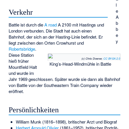
l
e
Verkehr
A
b
Battle ist durch die
A road
A 2100 mit Hastings und
b
London verbunden. Die Stadt hat auch einen
e
Bahnhof, der sich an der Hasting-Linie befindet. Er
y
liegt zwischen den Orten
Crowhurst
und
Robertsbridge
.
Diese Station
(c) Chris Downer,
CC BY-SA 2.0
hieß früher
King’s-Head-Windmühle in Battle
Mountfield Halt
und wurde im
Jahr 1969 geschlossen. Später wurde sie dann als Bahnhof
von Battle von der Southeastern Train Company wieder
eröffnet.
Persönlichkeiten
William Munk
(1816–1898), britischer Arzt und Biograf
Herbert Arnould Olivier
(1861–1952), britischer Porträt-