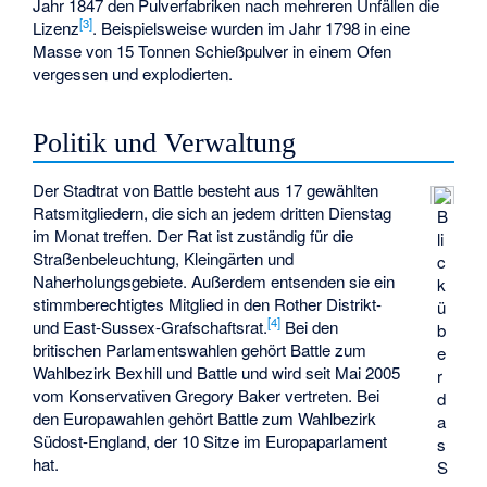
Jahr 1847 den Pulverfabriken nach mehreren Unfällen die
[
3
]
Lizenz
. Beispielsweise wurden im Jahr 1798 in eine
Masse von 15 Tonnen Schießpulver in einem Ofen
vergessen und explodierten.
Politik und Verwaltung
Der Stadtrat von Battle besteht aus 17 gewählten
Ratsmitgliedern, die sich an jedem dritten Dienstag
B
im Monat treffen. Der Rat ist zuständig für die
li
Straßenbeleuchtung, Kleingärten und
c
Naherholungsgebiete. Außerdem entsenden sie ein
k
stimmberechtigtes Mitglied in den Rother Distrikt-
ü
[
4
]
und East-Sussex-Grafschaftsrat.
Bei den
b
britischen Parlamentswahlen gehört Battle zum
e
Wahlbezirk Bexhill und Battle und wird seit Mai 2005
r
vom Konservativen Gregory Baker vertreten. Bei
d
den Europawahlen gehört Battle zum Wahlbezirk
a
Südost-England, der 10 Sitze im Europaparlament
s
hat.
S