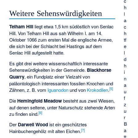
c
h
Weitere Sehenswürdigkeiten
l
a
Telham Hill
liegt etwa 1,5 km südöstlich von Senlac
c
h
Hill. Von Telham Hill aus sah Wilhelm I. am 14.
tf
Oktober 1066 zum ersten Mal die englische Armee,
e
die sich bei der Schlacht bei Hastings auf dem
l
Senlac Hill aufgestellt hatte.
d
Es gibt drei weitere wissenschaftlich interessante
h
Sehenswürdigkeiten in der Gemeinde.
Blackhorse
i
Quarry
, ein Fundplatz einer Vielzahl von
n
paläontologisch interessanten fossilen Knochen und
a
[
5
]
Zähnen, z. B. vom
Iguanodon
und von
Krokodilen
.
u
f
Die
Hemingfold Meadow
besteht aus zwei Wiesen,
z
auf denen seltene, unter Naturschutz stehende Arten
u
[
6
]
zu finden sind.
r
B
Der
Darwell Wood
ist ein geschütztes
a
[
7
]
Hainbuchengehölz mit alten Eichen.
tt