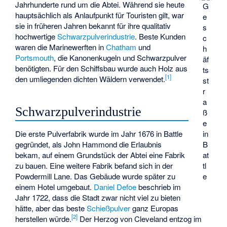
Jahrhunderte rund um die Abtei. Während sie heute
G
hauptsächlich als Anlaufpunkt für Touristen gilt, war
e
sie in früheren Jahren bekannt für ihre qualitativ
s
hochwertige
Schwarzpulverindustrie
. Beste Kunden
c
waren die Marinewerften in
Chatham
und
h
Portsmouth
, die Kanonenkugeln und Schwarzpulver
äf
benötigten. Für den Schiffsbau wurde auch Holz aus
ts
[
1
]
den umliegenden dichten Wäldern verwendet.
st
r
a
Schwarzpulverindustrie
ß
e
Die erste Pulverfabrik wurde im Jahr 1676 in Battle
in
gegründet, als John Hammond die Erlaubnis
B
bekam, auf einem Grundstück der Abtei eine Fabrik
at
zu bauen. Eine weitere Fabrik befand sich in der
tl
Powdermill Lane. Das Gebäude wurde später zu
e
einem Hotel umgebaut.
Daniel Defoe
beschrieb im
Jahr 1722, dass die Stadt zwar nicht viel zu bieten
hätte, aber das beste
Schießpulver
ganz Europas
[
2
]
herstellen würde.
Der Herzog von Cleveland entzog im