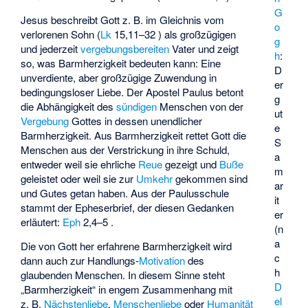
G
Jesus beschreibt Gott z. B. im Gleichnis vom
o
verlorenen Sohn (
Lk
15,11–32 ) als großzügigen
g
und jederzeit
vergebungsbereiten
Vater und zeigt
h
:
so, was Barmherzigkeit bedeuten kann: Eine
D
unverdiente, aber großzügige Zuwendung in
er
bedingungsloser Liebe. Der Apostel Paulus betont
g
die Abhängigkeit des
sündigen
Menschen von der
ut
Vergebung
Gottes in dessen unendlicher
e
Barmherzigkeit. Aus Barmherzigkeit rettet Gott die
S
Menschen aus der Verstrickung in ihre Schuld,
a
entweder weil sie ehrliche
Reue
gezeigt und
Buße
m
geleistet oder weil sie zur
Umkehr
gekommen sind
ar
und Gutes getan haben. Aus der Paulusschule
it
stammt der Epheserbrief, der diesen Gedanken
er
erläutert:
Eph
2,4–5 .
(n
a
Die von Gott her erfahrene Barmherzigkeit wird
c
dann auch zur Handlungs-
Motivation
des
h
glaubenden Menschen. In diesem Sinne steht
D
„Barmherzigkeit“ in engem Zusammenhang mit
el
z. B.
Nächstenliebe
,
Menschenliebe
oder
Humanität