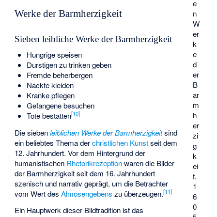
e
Werke der Barmherzigkeit
n
W
er
Sieben leibliche Werke der Barmherzigkeit
k
e
Hungrige speisen
d
Durstigen zu trinken geben
er
Fremde beherbergen
B
Nackte kleiden
ar
Kranke pflegen
m
Gefangene besuchen
[
10
]
h
Tote bestatten
er
Die sieben
leiblichen Werke der Barmherzigkeit
sind
zi
ein beliebtes Thema der
christlichen Kunst
seit dem
g
12. Jahrhundert. Vor dem Hintergrund der
k
humanistischen
Rhetorikrezeption
waren die Bilder
ei
der Barmherzigkeit seit dem 16. Jahrhundert
t,
szenisch und narrativ geprägt, um die Betrachter
1
[
11
]
vom Wert des
Almosengebens
zu überzeugen.
6
0
Ein Hauptwerk dieser Bildtradition ist das
5,