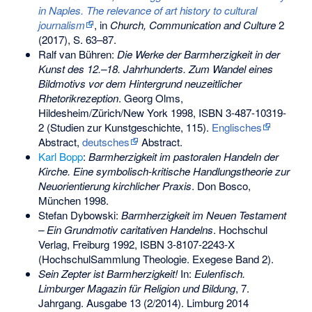
in Naples. The relevance of art history to cultural
journalism
, in
Church, Communication and Culture
2
(2017), S. 63–87.
Ralf van Bühren:
Die Werke der Barmherzigkeit in der
Kunst des 12.–18. Jahrhunderts. Zum Wandel eines
Bildmotivs vor dem Hintergrund neuzeitlicher
Rhetorikrezeption
. Georg Olms,
Hildesheim/Zürich/New York 1998,
ISBN 3-487-10319-
2
(Studien zur Kunstgeschichte, 115).
Englisches
Abstract,
deutsches
Abstract.
Karl Bopp
:
Barmherzigkeit im pastoralen Handeln der
Kirche. Eine symbolisch-kritische Handlungstheorie zur
Neuorientierung kirchlicher Praxis
. Don Bosco,
München 1998.
Stefan Dybowski:
Barmherzigkeit im Neuen Testament
– Ein Grundmotiv caritativen Handelns
. Hochschul
Verlag, Freiburg 1992,
ISBN 3-8107-2243-X
(HochschulSammlung Theologie. Exegese Band 2).
Sein Zepter ist Barmherzigkeit!
In:
Eulenfisch
.
Limburger Magazin für Religion und Bildung
, 7.
Jahrgang. Ausgabe 13 (2/2014). Limburg 2014