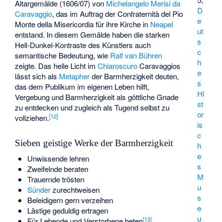
Altargemälde (1606/07) von
Michelangelo Merisi da
D
Caravaggio
, das im Auftrag der Confraternità del Pio
e
Monte della Misericordia für ihre Kirche in
Neapel
ut
entstand. In diesem Gemälde haben die starken
s
Hell-Dunkel-Kontraste des Künstlers auch
c
semantische Bedeutung, wie
Ralf van Bühren
h
zeigte. Das helle Licht im
Chiaroscuro
Caravaggios
e
lässt sich als
Metapher
der Barmherzigkeit deuten,
s
das dem Publikum im eigenen Leben hilft,
Hi
Vergebung und Barmherzigkeit als göttliche Gnade
st
zu entdecken und zugleich als Tugend selbst zu
or
[
12
]
vollziehen.
is
c
Sieben geistige Werke der Barmherzigkeit
h
e
Unwissende lehren
s
Zweifelnde beraten
M
Trauernde trösten
u
Sünder
zurechtweisen
s
Beleidigern gern verzeihen
e
Lästige geduldig ertragen
u
[
13
]
Für Lebende und Verstorbene beten