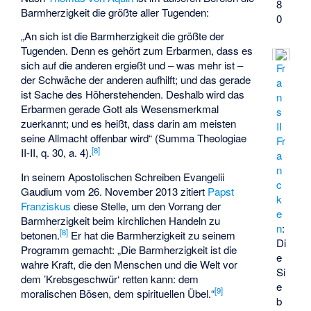
8
Barmherzigkeit die größte aller Tugenden:
0
„An sich ist die Barmherzigkeit die größte der
Tugenden. Denn es gehört zum Erbarmen, dass es
sich auf die anderen ergießt und – was mehr ist –
Fr
der Schwäche der anderen aufhilft; und das gerade
a
ist Sache des Höherstehenden. Deshalb wird das
n
Erbarmen gerade Gott als Wesensmerkmal
s
zuerkannt; und es heißt, dass darin am meisten
II
seine Allmacht offenbar wird“ (Summa Theologiae
Fr
[
8
]
II-II, q. 30, a. 4).
a
n
In seinem Apostolischen Schreiben
Evangelii
c
Gaudium
vom 26. November 2013 zitiert
Papst
k
Franziskus
diese Stelle, um den Vorrang der
e
Barmherzigkeit beim kirchlichen Handeln zu
n
:
[
8
]
betonen.
Er hat die Barmherzigkeit zu seinem
Di
Programm gemacht: „Die Barmherzigkeit ist die
e
wahre Kraft, die den Menschen und die Welt vor
Si
dem ’Krebsgeschwür‘ retten kann: dem
e
[
9
]
moralischen Bösen, dem spirituellen Übel.“
b