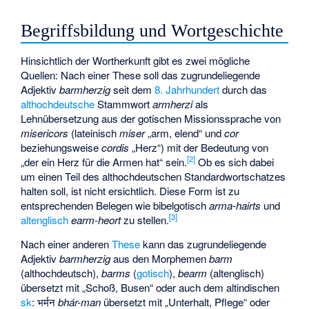
Begriffsbildung und Wortgeschichte
Hinsichtlich der Wortherkunft gibt es zwei mögliche
Quellen: Nach einer These soll das zugrundeliegende
Adjektiv
barmherzig
seit dem
8. Jahrhundert
durch das
althochdeutsche
Stammwort
armherzi
als
Lehnübersetzung aus der gotischen Missionssprache von
misericors
(lateinisch
miser
„arm, elend“ und
cor
beziehungsweise
cordis
„Herz“) mit der Bedeutung von
[
2
]
„der ein Herz für die Armen hat“ sein.
Ob es sich dabei
um einen Teil des althochdeutschen Standardwortschatzes
halten soll, ist nicht ersichtlich. Diese Form ist zu
entsprechenden Belegen wie bibelgotisch
arma-hairts
und
[
3
]
altenglisch
earm-heort
zu stellen.
Nach einer anderen
These
kann das zugrundeliegende
Adjektiv
barmherzig
aus den Morphemen
barm
(althochdeutsch),
barms
(
gotisch
),
bearm
(altenglisch)
übersetzt mit „Schoß, Busen“ oder auch dem altindischen
sk
: भर्मन
bhár-man
übersetzt mit „Unterhalt, Pflege“ oder