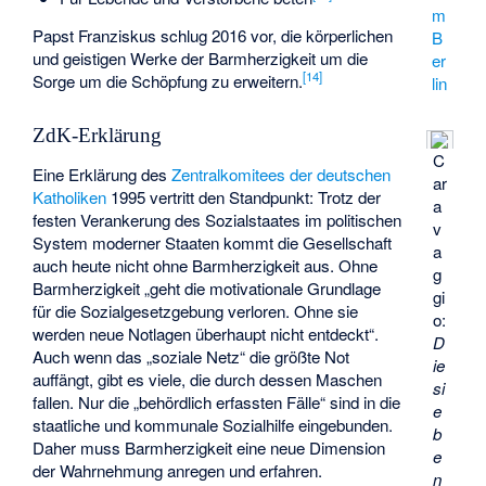
m
Papst Franziskus schlug 2016 vor, die körperlichen
B
und geistigen Werke der Barmherzigkeit um die
er
[
14
]
Sorge um die Schöpfung zu erweitern.
lin
ZdK-Erklärung
C
Eine Erklärung des
Zentralkomitees der deutschen
ar
Katholiken
1995 vertritt den Standpunkt: Trotz der
a
festen Verankerung des Sozialstaates im politischen
v
System moderner Staaten kommt die Gesellschaft
a
auch heute nicht ohne Barmherzigkeit aus. Ohne
g
Barmherzigkeit „geht die motivationale Grundlage
gi
für die Sozialgesetzgebung verloren. Ohne sie
o:
werden neue Notlagen überhaupt nicht entdeckt“.
D
Auch wenn das „soziale Netz“ die größte Not
ie
auffängt, gibt es viele, die durch dessen Maschen
si
fallen. Nur die „behördlich erfassten Fälle“ sind in die
e
staatliche und kommunale Sozialhilfe eingebunden.
b
Daher muss Barmherzigkeit eine neue Dimension
e
der Wahrnehmung anregen und erfahren.
n