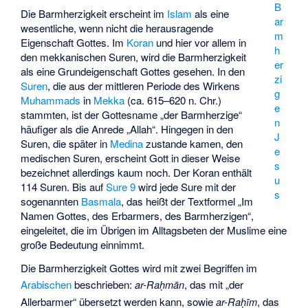
B
Die Barmherzigkeit erscheint im
Islam
als eine
ar
wesentliche, wenn nicht die herausragende
m
Eigenschaft Gottes. Im
Koran
und hier vor allem in
h
den mekkanischen Suren, wird die Barmherzigkeit
er
als eine Grundeigenschaft Gottes gesehen. In den
zi
Suren
, die aus der mittleren Periode des Wirkens
g
Muhammads
in
Mekka
(ca. 615–620 n. Chr.)
e
stammten, ist der Gottesname „der Barmherzige“
n
häufiger als die Anrede „Allah“. Hingegen in den
J
Suren, die später in
Medina
zustande kamen, den
e
medischen Suren, erscheint Gott in dieser Weise
s
bezeichnet allerdings kaum noch. Der Koran enthält
u
114 Suren. Bis auf
Sure 9
wird jede Sure mit der
s
sogenannten
Basmala
, das heißt der Textformel „Im
Namen Gottes, des Erbarmers, des Barmherzigen“,
eingeleitet, die im Übrigen im Alltagsbeten der Muslime eine
große Bedeutung einnimmt.
Die Barmherzigkeit Gottes wird mit zwei Begriffen im
Arabischen
beschrieben:
, das mit „der
ar-Raḥmān
Allerbarmer“ übersetzt werden kann, sowie
, das
ar-Raḥīm