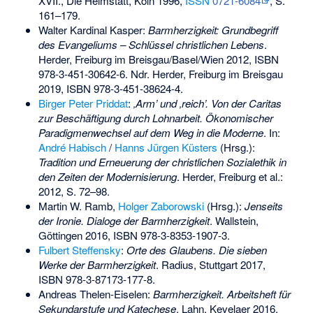
XVII., Die Heimstatt, Köln 1996,
ISSN
0721-6084
, S.
161–179.
Walter Kardinal Kasper
:
Barmherzigkeit: Grundbegriff
des Evangeliums – Schlüssel christlichen Lebens
.
Herder, Freiburg im Breisgau/Basel/Wien 2012,
ISBN
978-3-451-30642-6
. Ndr. Herder, Freiburg im Breisgau
2019,
ISBN 978-3-451-38624-4
.
Birger Peter Priddat
:
‚Arm’ und ‚reich’. Von der Caritas
zur Beschäftigung durch Lohnarbeit. Ökonomischer
Paradigmenwechsel auf dem Weg in die Moderne
. In:
André Habisch
/
Hanns Jürgen Küsters
(Hrsg.):
Tradition und Erneuerung der christlichen Sozialethik in
den Zeiten der Modernisierung
. Herder, Freiburg et al.:
2012, S. 72–98.
Martin W. Ramb,
Holger Zaborowski
(Hrsg.):
Jenseits
der Ironie. Dialoge der Barmherzigkeit
. Wallstein,
Göttingen 2016,
ISBN 978-3-8353-1907-3
.
Fulbert Steffensky
:
Orte des Glaubens. Die sieben
Werke der Barmherzigkeit
. Radius, Stuttgart 2017,
ISBN 978-3-87173-177-8
.
Andreas Thelen-Eiselen:
Barmherzigkeit. Arbeitsheft für
Sekundarstufe und Katechese
. Lahn, Kevelaer 2016,