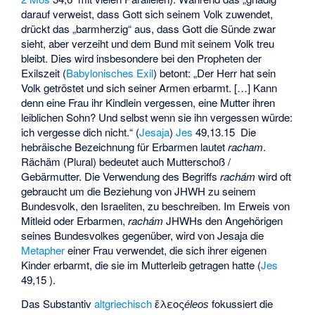
darauf verweist, dass Gott sich seinem Volk zuwendet,
drückt das „barmherzig“ aus, dass Gott die Sünde zwar
sieht, aber verzeiht und dem Bund mit seinem Volk treu
bleibt. Dies wird insbesondere bei den Propheten der
Exilszeit (
Babylonisches Exil
) betont: „Der Herr hat sein
Volk getröstet und sich seiner Armen erbarmt. […] Kann
denn eine Frau ihr Kindlein vergessen, eine Mutter ihren
leiblichen Sohn? Und selbst wenn sie ihn vergessen würde:
ich vergesse dich nicht.“ (
Jesaja
)
Jes
49,13.15 Die
hebräische Bezeichnung für Erbarmen lautet
racham
.
Rächäm (Plural) bedeutet auch Mutterschoß /
Gebärmutter. Die Verwendung des Begriffs
rachám
wird oft
gebraucht um die Beziehung von JHWH zu seinem
Bundesvolk, den Israeliten, zu beschreiben. Im Erweis von
Mitleid oder Erbarmen,
rachám
JHWHs den Angehörigen
seines Bundesvolkes gegenüber, wird von Jesaja die
Metapher
einer Frau verwendet, die sich ihrer eigenen
Kinder erbarmt, die sie im Mutterleib getragen hatte (
Jes
49,15 ).
Das Substantiv
altgriechisch
ἔλεος
fokussiert die
éleos