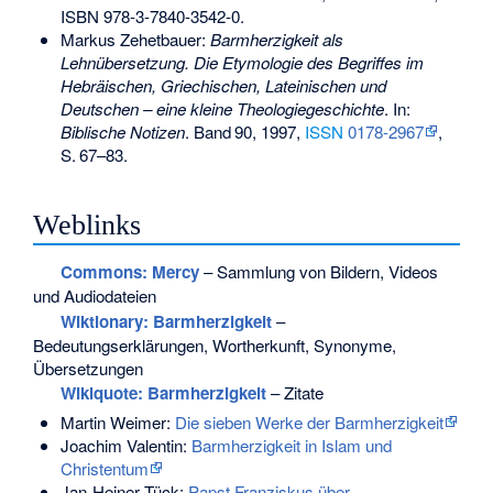
ISBN 978-3-7840-3542-0
.
Markus Zehetbauer:
Barmherzigkeit als
Lehnübersetzung. Die Etymologie des Begriffes im
Hebräischen, Griechischen, Lateinischen und
Deutschen – eine kleine Theologiegeschichte
. In:
Biblische Notizen
.
Band
90
, 1997,
ISSN
0178-2967
,
S.
67–83
.
Weblinks
Commons
: Mercy
– Sammlung von Bildern, Videos
und Audiodateien
Wiktionary: Barmherzigkeit
–
Bedeutungserklärungen, Wortherkunft, Synonyme,
Übersetzungen
Wikiquote: Barmherzigkeit
– Zitate
Martin Weimer:
Die sieben Werke der Barmherzigkeit
Joachim Valentin:
Barmherzigkeit in Islam und
Christentum
Jan-Heiner Tück:
Papst Franziskus über