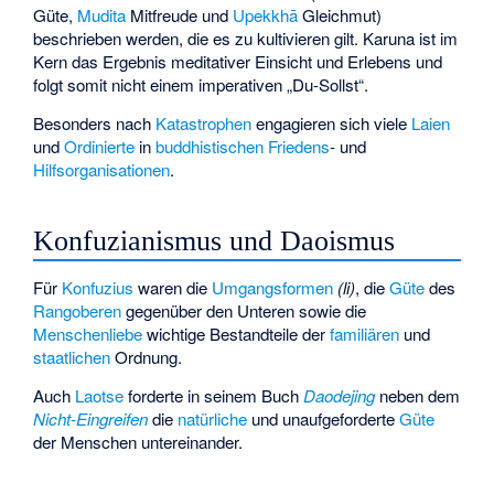
Güte,
Mudita
Mitfreude und
Upekkhā
Gleichmut)
beschrieben werden, die es zu kultivieren gilt. Karuna ist im
Kern das Ergebnis meditativer Einsicht und Erlebens und
folgt somit nicht einem imperativen „Du-Sollst“.
Besonders nach
Katastrophen
engagieren sich viele
Laien
und
Ordinierte
in
buddhistischen
Friedens
- und
Hilfsorganisationen
.
Konfuzianismus und Daoismus
Für
Konfuzius
waren die
Umgangsformen
(li)
, die
Güte
des
Rangoberen
gegenüber den Unteren sowie die
Menschenliebe
wichtige Bestandteile der
familiären
und
staatlichen
Ordnung.
Auch
Laotse
forderte in seinem Buch
Daodejing
neben dem
Nicht-Eingreifen
die
natürliche
und unaufgeforderte
Güte
der Menschen untereinander.