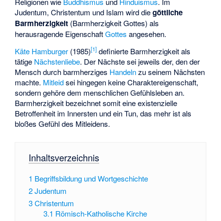
Religionen wie
Buddhismus
und
Hinduismus
. Im
Judentum, Christentum und Islam wird die
göttliche
Barmherzigkeit
(Barmherzigkeit Gottes) als
herausragende Eigenschaft
Gottes
angesehen.
[
1
]
Käte Hamburger
(1985)
definierte Barmherzigkeit als
tätige
Nächstenliebe
. Der Nächste sei jeweils der, den der
Mensch durch barmherziges
Handeln
zu seinem Nächsten
machte.
Mitleid
sei hingegen keine Charaktereigenschaft,
sondern gehöre dem menschlichen Gefühlsleben an.
Barmherzigkeit bezeichnet somit eine existenzielle
Betroffenheit im Innersten und ein Tun, das mehr ist als
bloßes Gefühl des Mitleidens.
Inhaltsverzeichnis
1
Begriffsbildung und Wortgeschichte
2
Judentum
3
Christentum
3.1
Römisch-Katholische Kirche