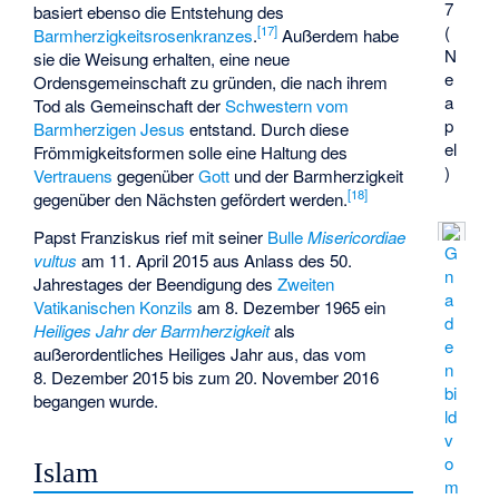
7
basiert ebenso die Entstehung des
(
[
17
]
Barmherzigkeitsrosenkranzes
.
Außerdem habe
N
sie die Weisung erhalten, eine neue
e
Ordensgemeinschaft zu gründen, die nach ihrem
a
Tod als Gemeinschaft der
Schwestern vom
p
Barmherzigen Jesus
entstand. Durch diese
el
Frömmigkeitsformen solle eine Haltung des
)
Vertrauens
gegenüber
Gott
und der Barmherzigkeit
[
18
]
gegenüber den Nächsten gefördert werden.
Papst Franziskus rief mit seiner
Bulle
Misericordiae
G
vultus
am 11. April 2015 aus Anlass des 50.
n
Jahrestages der Beendigung des
Zweiten
a
Vatikanischen Konzils
am 8. Dezember 1965 ein
d
Heiliges Jahr der Barmherzigkeit
als
e
außerordentliches Heiliges Jahr aus, das vom
n
8. Dezember 2015 bis zum 20. November 2016
bi
begangen wurde.
ld
v
o
Islam
m