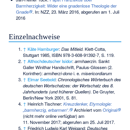
Barmherzigkeit: Wider eine gnadenlose Theologie der
Gnade
. In: NZZ, 23. März 2016, abgerufen am 1. Juli
2016
Einzelnachweise
↑
Käte Hamburger
:
Das Mitleid.
Klett-Cotta,
Stuttgart 1985,
ISBN 978-3-608-91392-7
, S. 119.
↑
Althochdeutscher Isidor
:
armhaerzin
. Sankt
Galler Winithar Handschrift, Paulus-Glossen (2.
Korinther):
armiherzi-dono
i. e.
misericordiarum
↑
Elmar Seebold
:
Chronologisches Wörterbuch des
deutschen Wortschatzes: der Wortschatz des 8.
Jahrhunderts (und früherer Quellen).
De Gruyter,
Berlin/New York 2001, S. 81.
↑
Heinrich Tischner:
Kreuzdenker, Etymologie:
„barmherzig, erbarmen“.
Archiviert vom
Original
(nicht mehr online verfügbar) am
11. November 2017
;
abgerufen am 25. Juli 2017
.
↑
Friedrich Ludwig Karl Weigand:
Deutsches