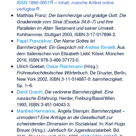
ISSN
1866-0851
–
Inhalt, manche Artikel online
verfügbar
Matthias Franz:
Der barmherzige und gnädige Gott. Die
Gnadenrede vom Sinai (Exodus 34,6–7) und ihre
Parallelen im Alten Testament und seiner Umwelt
.
Kohlhammer, Stuttgart 2003,
ISBN 3-17-017896-2
.
Papst Franziskus
:
Der Name Gottes ist
Barmherzigkeit. Ein Gespräch mit
Andrea Tornielli
. Aus
dem Italienischen von Elisabeth Liebl. Kösel, München
2016,
ISBN 978-3-466-37173-0
.
Ulrich Goebel;
Oskar Reichmann
(Hrsg.):
Frühneuhochdeutsches Wörterbuch
. De Gruyter, Berlin,
New York 2002,
ISBN 3-11-014887-0
:
barmherzigkeit
,
Sp. 1–6.
Daniil Granin
:
Die verlorene Barmherzigkeit. Eine
russische Erfahrung
. Herder, Freiburg/Basel/Wien
1993,
ISBN 3-451-04043-3
.
Manfred Hermanns
, Angela Stempin:
Barmherzigkeit –
unmodern? Eine Anfrage an die Gesellschaft zur
schwindenden Dimension im Sozialstaat.
In:
Karl Hugo
Breuer
(Hrsg.):
Jahrbuch für Jugendsozialarbeit.
Bd.