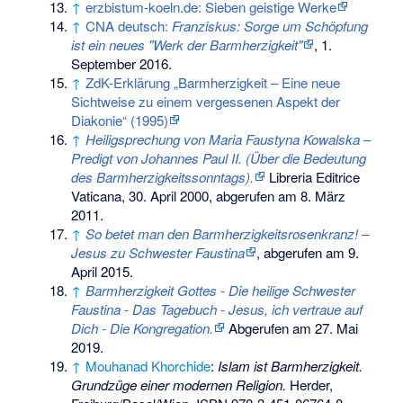
↑
erzbistum-koeln.de: Sieben geistige Werke
↑
CNA deutsch:
Franziskus: Sorge um Schöpfung
ist ein neues "Werk der Barmherzigkeit"
, 1.
September 2016.
↑
ZdK-Erklärung „Barmherzigkeit – Eine neue
Sichtweise zu einem vergessenen Aspekt der
Diakonie“ (1995)
↑
Heiligsprechung von Maria Faustyna Kowalska –
Predigt von Johannes Paul II. (Über die Bedeutung
des Barmherzigkeitssonntags).
Libreria Editrice
Vaticana, 30. April 2000,
abgerufen am 8. März
2011
.
↑
So betet man den Barmherzigkeitsrosenkranz! –
Jesus zu Schwester Faustina
, abgerufen am 9.
April 2015.
↑
Barmherzigkeit Gottes - Die heilige Schwester
Faustina - Das Tagebuch - Jesus, ich vertraue auf
Dich - Die Kongregation.
Abgerufen am 27. Mai
2019
.
↑
Mouhanad Khorchide
:
Islam ist Barmherzigkeit.
Grundzüge einer modernen Religion.
Herder,