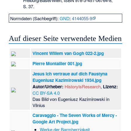
Freiburg/Basel/Wien,
ISBN 978-3-451-06764-8
,
S. 37.
Normdaten (Sachbegriff):
GND
:
4144055-9
Auf dieser Seite verwendete Medien
Vincent Willem van Gogh 022-2.jpg
Pierre Montallier 001.jpg
Jesus ich vertraue auf dich Faustyna
Eugeniusz Kazimirowski 1934.jpg
Autor/Urheber:
HistoryIsResearch
,
Lizenz:
CC BY-SA 4.0
Das Bild von Eugeniusz Kazimirowski in
Vilnius
Caravaggio - The Seven Works of Mercy -
Google Art Project.jpg
Werke der Barmherzigkeit