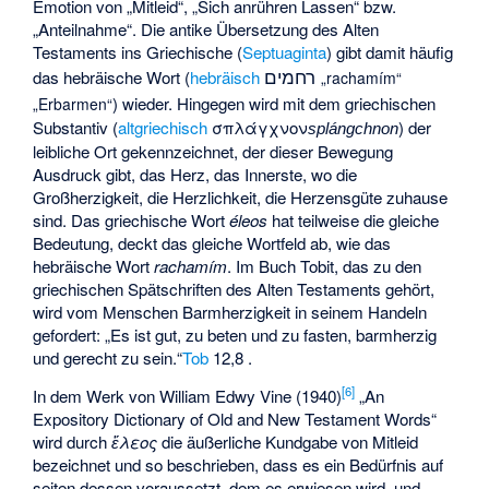
Emotion von „Mitleid“, „Sich anrühren Lassen“ bzw.
„Anteilnahme“. Die antike Übersetzung des Alten
Testaments ins Griechische (
Septuaginta
) gibt damit häufig
רחמים
das hebräische Wort (
hebräisch
“rachamím„
) wieder. Hingegen wird mit dem griechischen
“Erbarmen„
Substantiv (
altgriechisch
σπλάγχνον
) der
splángchnon
leibliche Ort gekennzeichnet, der dieser Bewegung
Ausdruck gibt, das Herz, das Innerste, wo die
Großherzigkeit, die Herzlichkeit, die Herzensgüte zuhause
sind. Das griechische Wort
éleos
hat teilweise die gleiche
Bedeutung, deckt das gleiche Wortfeld ab, wie das
hebräische Wort
rachamím
. Im Buch Tobit, das zu den
griechischen Spätschriften des Alten Testaments gehört,
wird vom Menschen Barmherzigkeit in seinem Handeln
gefordert: „Es ist gut, zu beten und zu fasten, barmherzig
und gerecht zu sein.“
Tob
12,8 .
[
6
]
In dem Werk von
William Edwy Vine
(1940)
„An
Expository Dictionary of Old and New Testament Words“
wird durch
ἔλεος
die äußerliche Kundgabe von Mitleid
bezeichnet und so beschrieben, dass es ein Bedürfnis auf
seiten dessen voraussetzt, dem es erwiesen wird, und