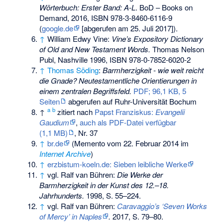
Wörterbuch: Erster Band: A-L
. BoD – Books on
Demand, 2016,
ISBN 978-3-8460-6116-9
(
google.de
[abgerufen am 25. Juli 2017]).
↑
William Edwy Vine
:
Vine’s Expository Dictionary
of Old and New Testament Words.
Thomas Nelson
Publ, Nashville 1996,
ISBN 978-0-7852-6020-2
↑
Thomas Söding
:
Barmherzigkeit - wie weit reicht
die Gnade? Neutestamentliche Orientierungen in
einem zentralen Begriffsfeld.
PDF; 96,1 KB, 5
Seiten
abgerufen auf Ruhr-Universität Bochum
a
b
↑
zitiert nach
Papst Franziskus:
Evangelii
Gaudium
,
auch als PDF-Datei verfügbar
(1,1 MB)
, Nr. 37
↑
br.de
(
Memento
vom 22. Februar 2014 im
Internet Archive
)
↑
erzbistum-koeln.de: Sieben leibliche Werke
↑
vgl. Ralf van Bühren:
Die Werke der
Barmherzigkeit in der Kunst des 12.–18.
Jahrhunderts.
1998, S. 55–224.
↑
vgl. Ralf van Bühren:
Caravaggio’s ‘Seven Works
of Mercy’ in Naples
.
2017, S. 79–80.