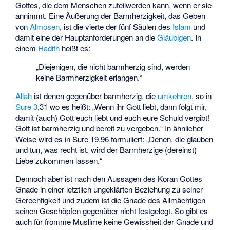
Gottes, die dem Menschen zuteilwerden kann, wenn er sie
annimmt. Eine Äußerung der Barmherzigkeit, das Geben
von
Almosen
, ist die vierte der fünf Säulen des
Islam
und
damit eine der Hauptanforderungen an die
Gläubigen
. In
einem
Hadith
heißt es:
„Diejenigen, die nicht barmherzig sind, werden
keine Barmherzigkeit erlangen.“
Allah
ist denen gegenüber barmherzig, die
umkehren
, so in
Sure 3
,31 wo es heißt: „Wenn ihr Gott liebt, dann folgt mir,
damit (auch) Gott euch liebt und euch eure Schuld vergibt!
Gott ist barmherzig und bereit zu vergeben.“ In ähnlicher
Weise wird es in
Sure 19
,96 formuliert: „Denen, die glauben
und tun, was recht ist, wird der Barmherzige (dereinst)
Liebe zukommen lassen.“
Dennoch aber ist nach den Aussagen des Koran Gottes
Gnade in einer letztlich ungeklärten Beziehung zu seiner
Gerechtigkeit und zudem ist die Gnade des Allmächtigen
seinen Geschöpfen gegenüber nicht festgelegt. So gibt es
auch für fromme Muslime keine Gewissheit der Gnade und