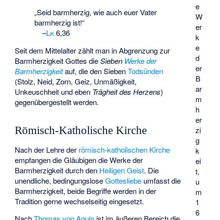
e
„Seid barmherzig, wie auch euer Vater
W
barmherzig ist!“
er
–
Lk
6,36
k
e
Seit dem Mittelalter zählt man in Abgrenzung zur
d
Barmherzigkeit Gottes die
Sieben
Werke der
er
Barmherzigkeit
auf, die den Sieben
Todsünden
B
(Stolz, Neid, Zorn, Geiz, Unmäßigkeit,
ar
Unkeuschheit und eben
Trägheit des Herzens
)
m
gegenübergestellt werden.
h
er
Römisch-Katholische Kirche
zi
g
Nach der Lehre der
römisch-katholischen Kirche
k
empfangen die Gläubigen die Werke der
ei
Barmherzigkeit durch den
Heiligen Geist
. Die
t,
unendliche, bedingungslose
Gottesliebe
umfasst die
u
Barmherzigkeit, beide Begriffe werden in der
m
Tradition gerne wechselseitig eingesetzt.
1
6
Nach
Thomas von Aquin
ist im äußeren Bereich die