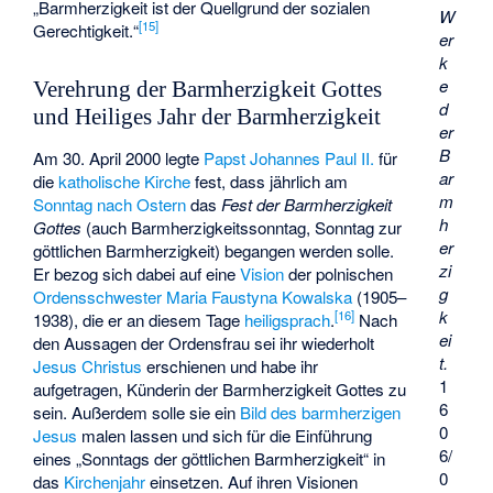
„Barmherzigkeit ist der Quellgrund der sozialen
W
[
15
]
Gerechtigkeit.“
er
k
e
Verehrung der Barmherzigkeit Gottes
d
und Heiliges Jahr der Barmherzigkeit
er
B
Am 30. April 2000 legte
Papst
Johannes Paul II.
für
ar
die
katholische Kirche
fest, dass jährlich am
m
Sonntag nach Ostern
das
Fest der Barmherzigkeit
h
Gottes
(auch Barmherzigkeitssonntag, Sonntag zur
er
göttlichen Barmherzigkeit) begangen werden solle.
zi
Er bezog sich dabei auf eine
Vision
der polnischen
g
Ordensschwester
Maria Faustyna Kowalska
(1905–
k
[
16
]
1938), die er an diesem Tage
heiligsprach
.
Nach
ei
den Aussagen der Ordensfrau sei ihr wiederholt
t.
Jesus Christus
erschienen und habe ihr
1
aufgetragen, Künderin der Barmherzigkeit Gottes zu
6
sein. Außerdem solle sie ein
Bild des barmherzigen
0
Jesus
malen lassen und sich für die Einführung
6/
eines „Sonntags der göttlichen Barmherzigkeit“ in
0
das
Kirchenjahr
einsetzen. Auf ihren Visionen