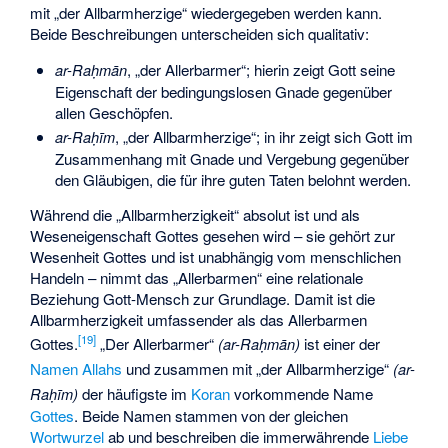
mit „der Allbarmherzige“ wiedergegeben werden kann.
Beide Beschreibungen unterscheiden sich qualitativ:
, „der Allerbarmer“; hierin zeigt Gott seine
ar-Raḥmān
Eigenschaft der bedingungslosen Gnade gegenüber
allen Geschöpfen.
, „der Allbarmherzige“; in ihr zeigt sich Gott im
ar-Raḥīm
Zusammenhang mit Gnade und Vergebung gegenüber
den Gläubigen, die für ihre guten Taten belohnt werden.
Während die „Allbarmherzigkeit“ absolut ist und als
Weseneigenschaft Gottes gesehen wird – sie gehört zur
Wesenheit Gottes und ist unabhängig vom menschlichen
Handeln – nimmt das „Allerbarmen“ eine relationale
Beziehung Gott-Mensch zur Grundlage. Damit ist die
Allbarmherzigkeit umfassender als das Allerbarmen
[
19
]
Gottes.
„Der Allerbarmer“
(
)
ist einer der
ar-Raḥmān
Namen Allahs
und zusammen mit „der Allbarmherzige“
(
ar-
)
der häufigste im
Koran
vorkommende Name
Raḥīm
Gottes
. Beide Namen stammen von der gleichen
Wortwurzel
ab und beschreiben die immerwährende
Liebe