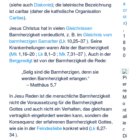
a
(siehe auch
Diakonie
); die lateinische Bezeichnung
cr
ist
caritas
(daher die katholische Organisation
oi
Caritas
).
x
)
Jesus Christus hat in vielen
Gleichnissen
,
Barmherzigkeit verdeutlicht, z. B. im
Gleichnis vom
1
barmherzigen Samariter
(
Lk
10,25–37 ). Seine
8
Krankenheilungen waren Akte der Barmherzigkeit
9
(
Mk
1,16–20 ;
Lk
8,1–3 ;
Mk
7,31–37 ). Auch in der
0
Bergpredigt
ist von der Barmherzigkeit die Rede:
„Selig sind die Barmherzigen, denn sie
Pi
werden Barmherzigkeit erlangen.“
er
–
Matthäus 5,7
re
In Jesu Reden ist die menschliche Barmherzigkeit
M
nicht die Voraussetzung für die Barmherzigkeit
o
Gottes und auch nicht ein Verhalten, das gleichsam
nt
vertraglich eingefordert werden kann, sondern die
all
Konsequenz der erfahrenen Barmherzigkeit Gottes,
ie
wie sie in der
Feindesliebe
konkret wird (
Lk
6,27-
r
:
34 ).
Di