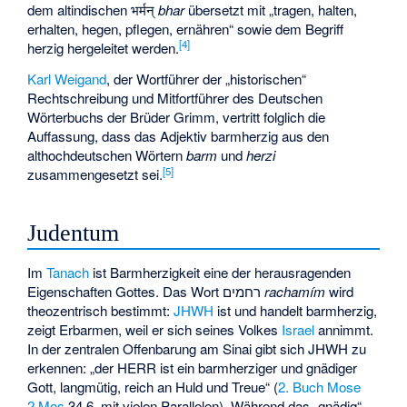
dem altindischen भर्मन्
bhar
übersetzt mit „tragen, halten,
erhalten, hegen, pflegen, ernähren“ sowie dem Begriff
[
4
]
herzig hergeleitet werden.
Karl Weigand
, der Wortführer der „historischen“
Rechtschreibung und Mitfortführer des Deutschen
Wörterbuchs der Brüder Grimm, vertritt folglich die
Auffassung, dass das Adjektiv barmherzig aus den
althochdeutschen Wörtern
barm
und
herzi
[
5
]
zusammengesetzt sei.
Judentum
Im
Tanach
ist Barmherzigkeit eine der herausragenden
Eigenschaften Gottes. Das Wort רחמים
rachamím
wird
theozentrisch bestimmt:
JHWH
ist und handelt barmherzig,
zeigt Erbarmen, weil er sich seines Volkes
Israel
annimmt.
In der zentralen Offenbarung am Sinai gibt sich JHWH zu
erkennen: „der HERR ist ein barmherziger und gnädiger
Gott, langmütig, reich an Huld und Treue“ (
2. Buch Mose
2 Mos
34,6 mit vielen Parallelen). Während das „gnädig“