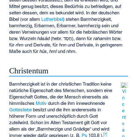
Mittel genug besitzt, dieses Bedürfnis zu befriedigen, auf
seiten dessen, dem es bekundet wird. In der deutschen
Bibel (vor allem
Lutherbibel
) stehen Barmherzigkeit,
barmherzig, Erbarmen, Erbarmer, barmherzig sein und
deren Verneinungen vor allem für die hebräischen Wörter
bzw. Wurzeln
häsäd
(hebr. חֶסֶד), dann für
rahamim
bzw.
für
rhm
und Derivate, für
hnn
und Derivate, in geringerem
Maße auch für
hûs
,
hml
und
nhm
.
Christentum
Barmherzigkeit ist in der christlichen Tradition keine
natürliche Eigenschaft des Menschen, sondern eine
Vi
Eigenschaft Gottes, die der Mensch einerseits als
n
himmlisches
Motiv
durch die ihm innewohnende
c
Gottesliebe
besitzt und die ihm andererseits in
e
höherer Form und unerschöpflich durch Gott
nt
zuteilwird. Schon im Alten Testament gilt Gott vor
v
allem als der „Barmherzige und Gnädige“ und wird
a
[
7
]
immer wieder dafür gepriesen (z. B.
Ps
103,8 ).
n