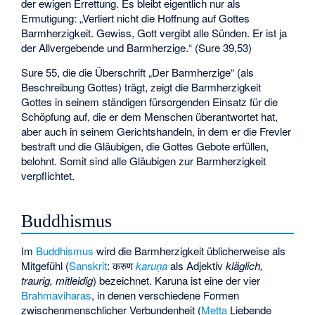
der ewigen Errettung. Es bleibt eigentlich nur als
Ermutigung: „Verliert nicht die Hoffnung auf Gottes
Barmherzigkeit. Gewiss, Gott vergibt alle Sünden. Er ist ja
der Allvergebende und Barmherzige.“ (
Sure 39
,53)
Sure 55
, die die Überschrift „Der Barmherzige“ (als
Beschreibung Gottes) trägt, zeigt die Barmherzigkeit
Gottes in seinem ständigen fürsorgenden Einsatz für die
Schöpfung auf, die er dem Menschen überantwortet hat,
aber auch in seinem Gerichtshandeln, in dem er die Frevler
bestraft und die Gläubigen, die Gottes Gebote erfüllen,
belohnt. Somit sind alle Gläubigen zur Barmherzigkeit
verpflichtet.
Buddhismus
Im
Buddhismus
wird die Barmherzigkeit üblicherweise als
Mitgefühl (
Sanskrit
: करुण
karuṇa
als Adjektiv
kläglich,
traurig, mitleidig
) bezeichnet. Karuna ist eine der vier
Brahmaviharas
, in denen verschiedene Formen
zwischenmenschlicher Verbundenheit (
Metta
Liebende