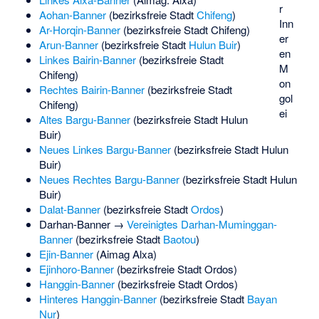
r
Aohan-Banner
(bezirksfreie Stadt
Chifeng
)
Inn
Ar-Horqin-Banner
(bezirksfreie Stadt Chifeng)
er
Arun-Banner
(bezirksfreie Stadt
Hulun Buir
)
en
Linkes Bairin-Banner
(bezirksfreie Stadt
M
Chifeng)
on
Rechtes Bairin-Banner
(bezirksfreie Stadt
gol
Chifeng)
ei
Altes Bargu-Banner
(bezirksfreie Stadt Hulun
Buir)
Neues Linkes Bargu-Banner
(bezirksfreie Stadt Hulun
Buir)
Neues Rechtes Bargu-Banner
(bezirksfreie Stadt Hulun
Buir)
Dalat-Banner
(bezirksfreie Stadt
Ordos
)
Darhan-Banner →
Vereinigtes Darhan-Muminggan-
Banner
(bezirksfreie Stadt
Baotou
)
Ejin-Banner
(Aimag Alxa)
Ejinhoro-Banner
(bezirksfreie Stadt Ordos)
Hanggin-Banner
(bezirksfreie Stadt Ordos)
Hinteres Hanggin-Banner
(bezirksfreie Stadt
Bayan
Nur
)