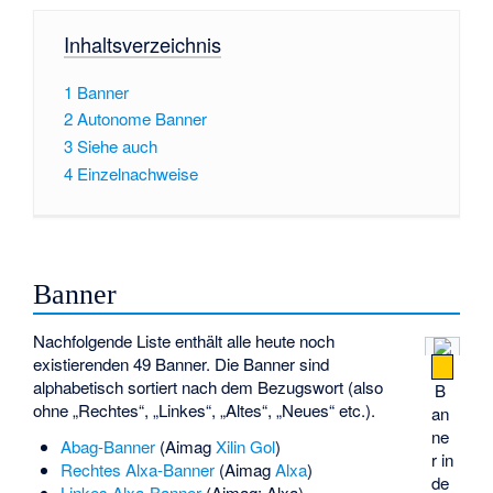
Inhaltsverzeichnis
1
Banner
2
Autonome Banner
3
Siehe auch
4
Einzelnachweise
Banner
Nachfolgende Liste enthält alle heute noch
existierenden 49 Banner. Die Banner sind
alphabetisch sortiert nach dem Bezugswort (also
B
ohne „Rechtes“, „Linkes“, „Altes“, „Neues“ etc.).
an
ne
Abag-Banner
(Aimag
Xilin Gol
)
r in
Rechtes Alxa-Banner
(Aimag
Alxa
)
de
Linkes Alxa-Banner
(Aimag: Alxa)