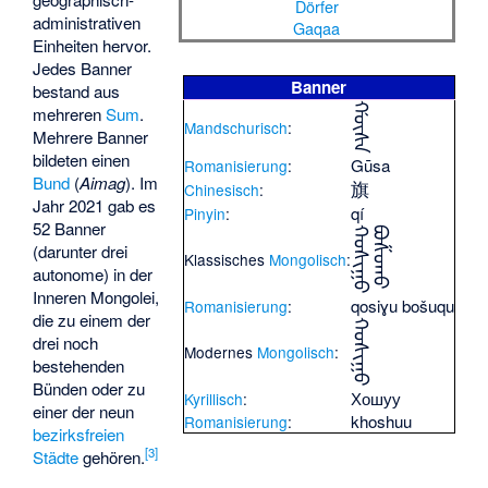
Dörfer
administrativen
Gaqaa
Einheiten hervor.
Jedes Banner
Banner
bestand aus
ᡤᡡᠰᠠ
mehreren
Sum
.
Mandschurisch
:
Mehrere Banner
bildeten einen
Gūsa
Romanisierung
:
Bund
(
Aimag
). Im
旗
Chinesisch
:
Jahr 2021 gab es
qí
Pinyin
:
52 Banner
ᠬᠣᠰᠢᠭᠤ
ᠪᠣᠱᠤᠬᠤ
(darunter drei
Klassisches
Mongolisch
:
autonome) in der
Inneren Mongolei,
qosiɣu bošuqu
Romanisierung
:
die zu einem der
ᠬᠣᠰᠢᠭᠤ
drei noch
Modernes
Mongolisch
:
bestehenden
Bünden oder zu
Хошуу
Kyrillisch
:
einer der neun
khoshuu
Romanisierung
:
bezirksfreien
[
3
]
Städte
gehören.