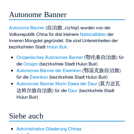
Autonome Banner
自治旗
Autonome Banner
(
,
zìzhìqí
) wurden von der
Volksrepublik China für drei kleinere
Nationalitäten
der
Inneren Mongolei gegründet. Sie sind Untereinheiten der
bezirksfreien Stadt
Hulun Buir
.
鄂伦春自治旗
Oroqenisches Autonomes Banner
(
) für
die
Oroqen
(bezirksfreie Stadt Hulun Buir)
鄂温克族自治旗
Autonomes Banner der Ewenken
(
)
für die
Ewenken
(bezirksfreie Stadt Hulun Buir)
莫力达瓦
Autonomes Banner Morin Dawa der Daur
(
达斡尔族自治旗
) für die
Daur
(bezirksfreie Stadt
Hulun Buir)
Siehe auch
Administrative Gliederung Chinas