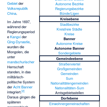
Gebiet
der
Autonome Bezirke
Volksrepublik
Regierungsbezirke
Bünde/Ligen
China
.
Kreisebene
Im Jahre 1697,
Stadtbezirke
während der
Kreisfreie Städte
Regierungsperiod
Kreise
e
Kangxi
der
Banner
Qing-Dynastie
,
Autonome Kreise
wurden die
Autonome Banner
Mongolen, die
Sondergebiete
unter
Gemeindeebene
mandschurischer
Straßenviertel
Herrschaft
Großgemeinden
standen, in das
Gemeinden
militärisch-
Sum
politische System
Nationalitätengemeinden
der
Acht Banner
Nationalitäten-Sum
[
2
]
integriert.
Amtsgebietsstellen
Daraus gingen die
Dorfebene
späteren
Einwohnergemeinschaften
geographisch-