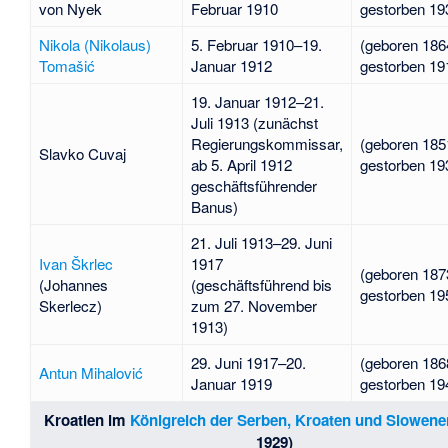
von
Nyek
Februar 1910
gestorben 19
Nikola (Nikolaus)
5. Februar 1910–19.
(geboren 186
Tomašić
Januar 1912
gestorben 19
19. Januar 1912–21.
Juli 1913 (zunächst
Regierungskommissar,
(geboren 185
Slavko Cuvaj
ab 5. April 1912
gestorben 19
geschäftsführender
Banus)
21. Juli 1913–29. Juni
Ivan Škrlec
1917
(geboren 187
(Johannes
(geschäftsführend bis
gestorben 19
Skerlecz)
zum 27. November
1913)
29. Juni 1917–20.
(geboren 186
Antun Mihalović
Januar 1919
gestorben 19
Kroatien im
Königreich der Serben, Kroaten und Slowene
1929)