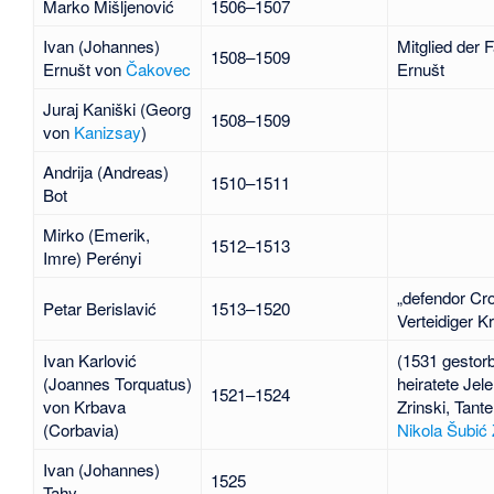
Marko Mišljenović
1506–1507
Ivan (Johannes)
Mitglied der F
1508–1509
Ernušt
von
Čakovec
Ernušt
Juraj Kaniški
(Georg
1508–1509
von
Kanizsay
)
Andrija (Andreas)
1510–1511
Bot
Mirko (Emerik,
1512–1513
Imre) Perényi
„defendor Cro
Petar Berislavić
1513–1520
Verteidiger K
Ivan Karlović
(1531 gestor
(
Joannes Torquatus
)
heiratete Jel
1521–1524
von
Krbava
Zrinski, Tant
(Corbavia)
Nikola Šubić 
Ivan (Johannes)
1525
Tahy