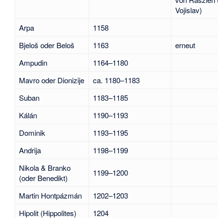
Vojislav)
Arpa
1158
Bjeloš oder Beloš
1163
erneut
Ampudin
1164–1180
Mavro oder Dionizije
ca. 1180–1183
Suban
1183–1185
Kálán
1190–1193
Dominik
1193–1195
Andrija
1198–1199
Nikola & Branko
1199–1200
(oder Benedikt)
Martin Hontpázmán
1202–1203
Hipolit (Hippolites)
1204