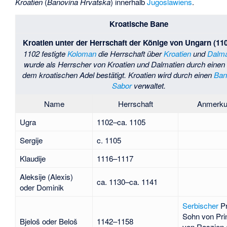
Kroatien
(
Banovina Hrvatska
) innerhalb
Jugoslawiens
.
Kroatische Bane
Kroatien unter der Herrschaft der Könige von Ungarn (11
1102 festigte
Koloman
die Herrschaft über
Kroatien
und
Dalma
wurde als Herrscher von Kroatien und Dalmatien durch einen 
dem kroatischen Adel bestätigt. Kroatien wird durch einen
Ba
Sabor
verwaltet.
Name
Herrschaft
Anmerku
Ugra
1102–ca. 1105
Sergije
c. 1105
Klaudije
1116–1117
Aleksije (Alexis)
ca. 1130–ca. 1141
oder Dominik
Serbischer
Pr
Sohn von Prin
Bjeloš oder Beloš
1142–1158
von Raszien 