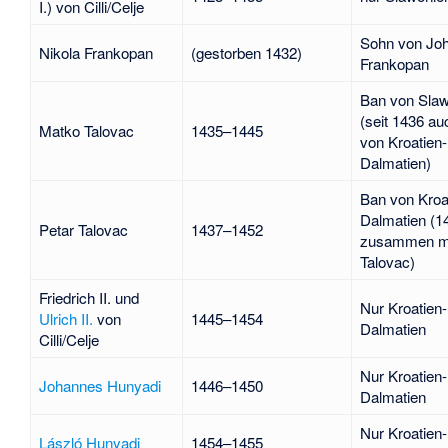
I.)
von Cilli/Celje
Sohn von
Jo
Nikola Frankopan
(gestorben 1432)
Frankopan
Ban von Sla
(seit 1436 a
Matko
Talovac
1435–1445
von Kroatien-
Dalmatien)
Ban von Kroa
Dalmatien (
Petar
Talovac
1437–1452
zusammen mi
Talovac)
Friedrich II.
und
Nur Kroatien-
Ulrich II.
von
1445–1454
Dalmatien
Cilli/Celje
Nur Kroatien-
Johannes Hunyadi
1446–1450
Dalmatien
Nur Kroatien-
László Hunyadi
1454–1455