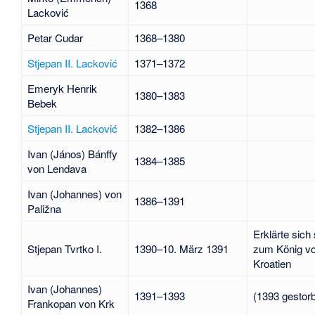
1368
Lacković
Petar Cudar
1368–1380
Stjepan II. Lacković
1371–1372
Emeryk Henrik
1380–1383
Bebek
Stjepan II. Lacković
1382–1386
Ivan (János) Bánffy
1384–1385
von Lendava
Ivan (Johannes) von
1386–1391
Paližna
Erklärte sich 
Stjepan Tvrtko I.
1390–10. März 1391
zum König v
Kroatien
Ivan (Johannes)
1391–1393
(1393 gestor
Frankopan
von Krk