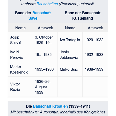
mehrere
Banschaften
(Provinzen) unterteilt.
Bane der
Banschaft
Bane der
Banschaft
Save
Küstenland
Name
Amtszeit
Name
Amtszeit
Josip
3. Oktober
Ivo Tartaglia
1929–1932
Silović
1929–19..
Ivo N.
Josip
19..–1935
1932–1938
Perović
Jablanović
Marko
1935–1936
Mirko Buić
1938–1939
Kostrenčić
1936–26.
Viktor
August
Ružić
1939
Die
Banschaft Kroatien
(1939–1941)
Mit beschränkter Autonomie. Innerhalb des Königreiches