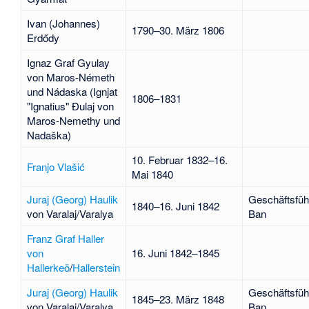
Ivan (Johannes)
1790–30. März 1806
Erdődy
Ignaz Graf Gyulay
von Maros-Németh
und Nádaska (Ignjat
1806–1831
"Ignatius" Đulaj von
Maros-Nemethy und
Nadaška)
10. Februar 1832–16.
Franjo Vlašić
Mai 1840
Juraj (Georg) Haulik
Geschäftsfüh
1840–16. Juni 1842
von
Varalaj
/
Varalya
Ban
Franz Graf Haller
von
16. Juni 1842–1845
Hallerkeö
/
Hallerstein
Juraj (Georg) Haulik
Geschäftsfüh
1845–23. März 1848
von Varalaj/Varalya
Ban