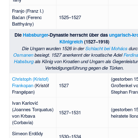
Franjo (Franz I.)
Baćan (Ferenc
1525–1527
Batthyány)
Die
Habsburger
-Dynastie herrscht über das
ungarisch-kr
Königreich
(1527–1918)
Die Ungarn wurden 1526 in der
Schlacht bei Mohács
durc
Osmanen
besiegt. 1527 anerkennt der kroatische Adel
Ferdina
Habsburg
als König von Kroatien und Ungarn als Gegenleistun
Verteidigungsführung gegen die Türken.
Christoph (Kristof)
(gestorben 1
Frankopan
(Kristóf
1527
Großenkel v
Frangépan)
Stephan Fra
Ivan Karlović
(Joannes Torquatus)
(gestorben 1
1527–1531
von Krbava
heiratete
Ilon
(Corbavia)
Simeon Erdődy
1530–1534