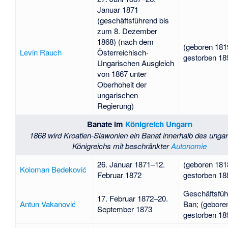
Januar 1871
(geschäftsführend bis
zum 8. Dezember
1868) (nach dem
(geboren 181
Levin Rauch
Österreichisch-
gestorben 18
Ungarischen Ausgleich
von 1867 unter
Oberhoheit der
ungarischen
Regierung)
Banate im
Königreich Ungarn
1868 wird Kroatien-Slawonien ein Banat innerhalb des unga
Königreichs mit beschränkter
Autonomie
26. Januar 1871–12.
(geboren 181
Koloman Bedeković
Februar 1872
gestorben 18
Geschäftsfüh
17. Februar 1872–20.
Antun Vakanović
Ban; (gebore
September 1873
gestorben 18