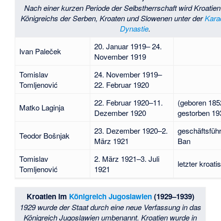
Nach einer kurzen Periode der Selbstherrschaft wird Kroatien 
Königreichs der Serben, Kroaten und Slowenen unter der
Kara
Dynastie
.
20. Januar 1919– 24.
Ivan Paleček
November 1919
Tomislav
24. November 1919–
Tomljenović
22. Februar 1920
22. Februar 1920–11.
(geboren 185
Matko Laginja
Dezember 1920
gestorben 19
23. Dezember 1920–2.
geschäftsfüh
Teodor Bošnjak
März 1921
Ban
Tomislav
2. März 1921–3. Juli
letzter kroat
Tomljenović
1921
Kroatien im
Königreich Jugoslawien
(1929–1939)
1929 wurde der Staat durch eine neue Verfassung in das
Königreich Jugoslawien umbenannt. Kroatien wurde in