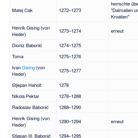
herrschte üb
Matej Cak
1272–1273
"Dalmatien u
Kroatien"
Henrik Gising (von
1273–1274
erneut
Heder)
Dioniz Babonić
1274–1275
Toma
1275–1276
Ivan
Gising
(von
1275–1277
Heder)
Stjepan Haholt
1278
Nikola Pektar
1278–1288
Radoslav Babonić
1288–1290
Henrik Gising (von
1290–1294
erneut
Heder)
Stjepan III. Babonić
1294–1295