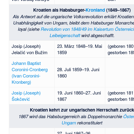
Kroatien als Habsburger-
Kronland
(1849–1867)
Als Antwort auf die ungarische Volksrevolution erklärt Kroatie
Unabhängigkeit von Ungarn, bleibt dem Habsburger Monarch
loyal (siehe
Revolution von 1848/49 im Kaisertum Österreic
Leibeigenschaft
wird abgeschafft.
Josip (Joseph)
23. März 1848–19. Mai
(geboren 180
Jelačić von Bužim
1859
gestorben 18
Johann Baptist
Coronini-Cronberg
28. Juli 1859–19. Juni
(Ivan Coronini-
1860
Kronberg)
Josip (Joseph)
19. Juni 1860–27. Juni
(geboren 181
Šokčević
1867
gestorben 18
Kroatien kehrt zur ungarischen Herrschaft zurüc
1867 wird das Habsburgerreich als Doppelmonarchie
Öster
Ungarn
rekonstituiert
27. Juni 1867–26.