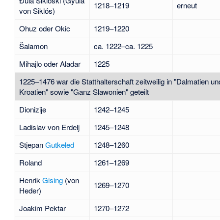
Ðula Šikloški (Gyula
1218–1219
erneut
von Siklós)
Ohuz oder Okic
1219–1220
Šalamon
ca. 1222–ca. 1225
Mihajlo oder Aladar
1225
1225–1476 war die Statthalterschaft zeitweilig in "Dalmatien un
Kroatien" sowie "Ganz Slawonien" geteilt
Dionizije
1242–1245
Ladislav von Erdelj
1245–1248
Stjepan
Gutkeled
1248–1260
Roland
1261–1269
Henrik
Gising
(von
1269–1270
Heder)
Joakim Pektar
1270–1272