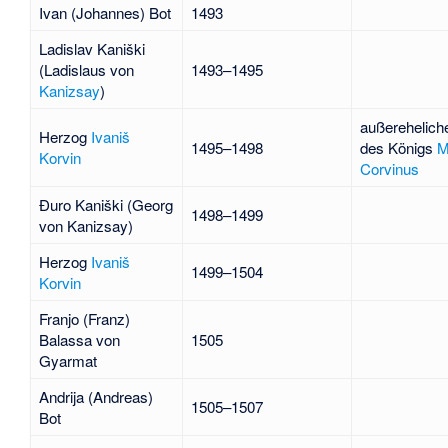
Ivan (Johannes) Bot
1493
Ladislav Kaniški
(Ladislaus von
1493–1495
Kanizsay
)
außerehelich
Herzog
Ivaniš
1495–1498
des Königs
M
Korvin
Corvinus
Ðuro Kaniški
(Georg
1498–1499
von Kanizsay)
Herzog
Ivaniš
1499–1504
Korvin
Franjo (Franz)
Balassa von
1505
Gyarmat
Andrija (Andreas)
1505–1507
Bot