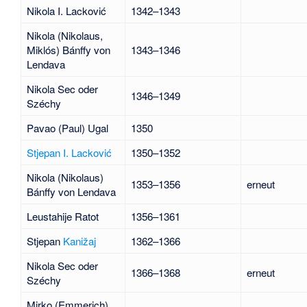
Nikola I.
Lacković
1342–1343
Nikola (Nikolaus,
Miklós) Bánffy von
1343–1346
Lendava
Nikola Sec oder
1346–1349
Széchy
Pavao (Paul) Ugal
1350
Stjepan I. Lacković
1350–1352
Nikola (Nikolaus)
1353–1356
erneut
Bánffy von Lendava
Leustahije Ratot
1356–1361
Stjepan
Kanižaj
1362–1366
Nikola Sec oder
1366–1368
erneut
Széchy
Mirko (Emmerich)