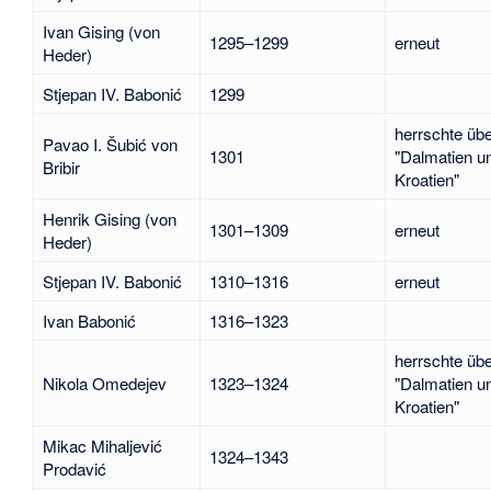
Ivan Gising (von
1295–1299
erneut
Heder)
Stjepan IV. Babonić
1299
herrschte üb
Pavao I. Šubić von
1301
"Dalmatien u
Bribir
Kroatien"
Henrik Gising (von
1301–1309
erneut
Heder)
Stjepan IV. Babonić
1310–1316
erneut
Ivan Babonić
1316–1323
herrschte üb
Nikola Omedejev
1323–1324
"Dalmatien u
Kroatien"
Mikac Mihaljević
1324–1343
Prodavić