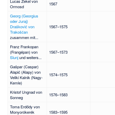
Lucas Zekel von
1567
Ormosd
Georg (Georgius
oder Juraj)
Drašković von
1567–1575
Trakošćan
zusammen mit...
Franz Frankopan
(Frangépan) von
1567–1573
Slunj
und weiters...
Gašpar (Caspar)
Alapić (Alapy)
von
1574–1575
Veliki Kalnik
(
Nagy-
Kemle
)
Kristof Ungnad
von
1576–1583
Sonneg
Toma Erdődy
von
Monyorókerék
1583–1595