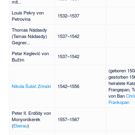
mit...
Louis Pekry von
1532–1537
Petrovina
Thomas Nádasdy
(Tamas Nádasdy)
1537–1542
Gegner...
Petar Keglević
von
1537–1542
Bužim
(geboren 150
gestorben 15
heiratete
Kata
Nikola Šubić Zrinski
1542–1556
Frangepan
, T
von Ban
Chri
Frankopan
Peter II. Erdődy
von
Monyorókerék
1557–1567
(
Eberau
)