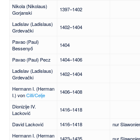
Nikola (Nikolaus)
1397–1402
Gorjanski
Ladislav (Ladislaus)
1402–1404
Grdevački
Pavao (Paul)
1404
Bessenyő
Pavao (Paul) Pecz
1404–1406
Ladislav (Ladislaus)
1402–1404
Grdevački
Hermann I. (Herman
1406–1408
I.)
von
Cilli/Celje
Dionizije IV.
1416–1418
Lacković
David Lacković
1416–1418
nur Slawonie
Hermann I. (Herman
1423–1435
nur Slawonie