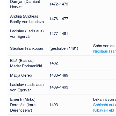
Damjan (Damian)
1472–1473
Horvat
Andrija (Andreas)
1476–1477
Bánffy von Lendava
Ladislav (Ladislaus)
1477–1481
von Egervár
Sohn von co
Stephan Frankopan
(gestorben 1481)
Nikolaus Fra
Blaž (Blasius)
1482
Madar Podmanički
Matija Gereb
1483–1489
Ladislav (Ladislaus)
1489–1493
von Egervár
Emerik (Mirko)
bekannt von 
Derenčin (Imre
1493
Schlacht auf
Derencsény)
Krbava-Feld