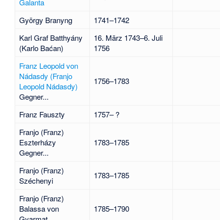
Galanta
György Branyng
1741–1742
Karl Graf Batthyány
16. März 1743–6. Juli
(Karlo Baćan)
1756
Franz Leopold von
Nádasdy (Franjo
1756–1783
Leopold Nádasdy)
Gegner...
Franz Fauszty
1757– ?
Franjo (Franz)
Eszterházy
1783–1785
Gegner...
Franjo (Franz)
1783–1785
Széchenyi
Franjo (Franz)
Balassa von
1785–1790
Gyarmat