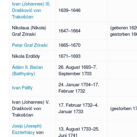
Ivan (Johannes) III.
Drašković von
1639–1646
Trakošćan
Nikolaus (Nikola)
(geboren 162
1647–1664
Graf Zrinski
gestorben 16
Petar Graf Zrinski
1665–1670
Nikola Erdődy
1671–1693
Ádám II. Baćan
26. August 1693–7.
(Batthyány)
September 1703
24. Januar 1704–17.
Ivan Pállfy
Februar 1732
Ivan (Johannes) V.
17. Februar 1732–4.
Drašković von
(gestorben 1
Januar 1733
Trakošćan
Josip (Joseph)
13. August 1733–25.
Eszterházy
von
Juni 1741