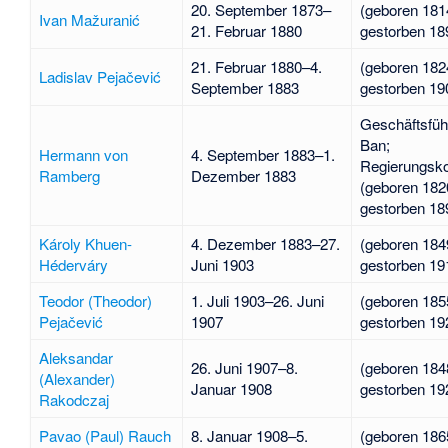
20. September 1873–
(geboren 181
Ivan Mažuranić
21. Februar 1880
gestorben 18
21. Februar 1880–4.
(geboren 182
Ladislav Pejačević
September 1883
gestorben 19
Geschäftsfüh
Ban;
Hermann von
4. September 1883–1.
Regierungsk
Ramberg
Dezember 1883
(geboren 182
gestorben 18
Károly Khuen-
4. Dezember 1883–27.
(geboren 184
Héderváry
Juni 1903
gestorben 19
Teodor (Theodor)
1. Juli 1903–26. Juni
(geboren 185
Pejačević
1907
gestorben 19
Aleksandar
26. Juni 1907–8.
(geboren 184
(Alexander)
Januar 1908
gestorben 19
Rakodczaj
Pavao (Paul) Rauch
8. Januar 1908–5.
(geboren 186