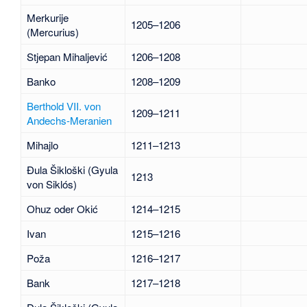
Merkurije
1205–1206
(Mercurius)
Stjepan Mihaljević
1206–1208
Banko
1208–1209
Berthold VII. von
1209–1211
Andechs-Meranien
Mihajlo
1211–1213
Ðula Šikloški (Gyula
1213
von Siklós)
Ohuz oder Okić
1214–1215
Ivan
1215–1216
Poža
1216–1217
Bank
1217–1218