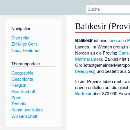
Balıkesir (Prov
Navigation
Startseite
Balıkesir
ist eine
türkische 
Zufällige Seite
Landes. Im Westen grenzt s
Neu / Featured
Norden an die Provinz
Çanak
Marmarameer
. Balıkesir ist 
Themenportale
Großstadtgemeinde/Metropol
belediyesi
) und besteht aus 2
Geographie
Geschichte
In der Provinz leben mehr al
Religion
davon entfallen auf die glei
Gesellschaft
Balıkesir
über 370.000 Einwo
Sport
Technik
Kunst und Kultur
Wissenschaft