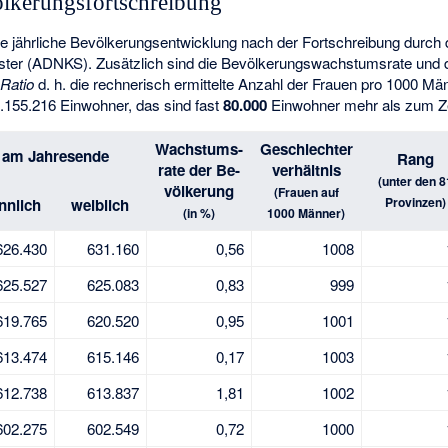
ölkerungsfortschreibung
ie jährliche Bevölkerungsentwicklung nach der Fortschreibung durch 
ister (ADNKS). Zusätzlich sind die Bevölkerungswachstumsrate und 
Ratio
d. h. die rechnerisch ermittelte Anzahl der Frauen pro 1000 Män
1.155.216 Einwohner, das sind fast
80.000
Einwohner mehr als zum Z
Wachstums-
Geschlechter
 am Jahresende
Rang
rate der Be-
verhältnis
(unter den 8
völkerung
(Frauen auf
Provinzen)
nnlich
weiblich
(in %)
1000 Männer)
626.430
631.160
0,56
1008
625.527
625.083
0,83
999
619.765
620.520
0,95
1001
613.474
615.146
0,17
1003
612.738
613.837
1,81
1002
602.275
602.549
0,72
1000