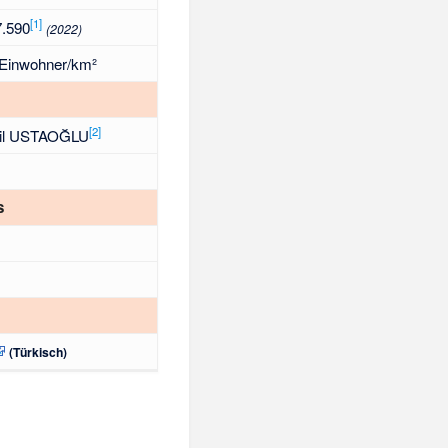
[
1
]
7.590
(2022)
 Einwohner/km²
[
2
]
il USTAOĞLU
s
(Türkisch)