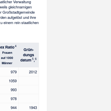
atlicher Verwaltung
eweils gleichnamigen
der Großstadtgemeinde
rden aufgelöst und ihre
u einem rein staatlichen
4
ex Ratio
Grün-
Frauen
dungs
auf 1000
5
6
datum
,
Männer
979
2012
1059
993
978
944
1943