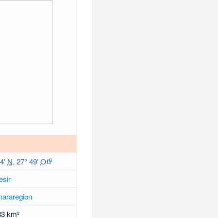
44′
N
,
27° 49′
O
esir
araregion
83 km²