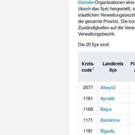
Mahalle
-Organisationen ein
(durch das İlçe) hergestellt
staatlichen Verwaltungsbezi
die gesamte Provinz. Die k
Zuständigkeiten auf die Verw
Verwaltungsbezirk.
Die 20 İlçe sind:
Kreis-
Landkreis
F
1
code
İlçe
2077
Altıeylül
1161
Ayvalık
1169
Balya
1171
Bandırma
1191
Bigadiç