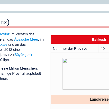
inz)
Provinz
im Westen des
ie an das
Ägäische Meer
, im
Balıkesir
kale
und an das
Nummer der Provinz:
10
seit 2012 eine
provinz (
Büyükşehir
0 İlçe.
s eine Million Menschen,
chnamige Provinzhauptstadt
hner.
Landkreise