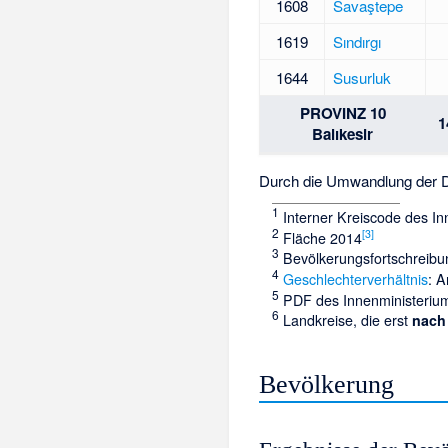
1608
Savaştepe
1619
Sındırgı
1644
Susurluk
PROVINZ 10
1
Balıkesir
Durch die Umwandlung der Dör
1
Interner Kreiscode des I
2
[
3
]
Fläche 2014
3
Bevölkerungsfortschreib
4
Geschlechterverhältnis
: 
5
PDF des Innenministeriu
6
Landkreise, die erst
nach
Bevölkerung