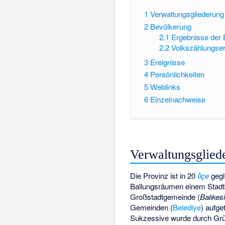
1
Verwaltungsgliederung
2
Bevölkerung
2.1
Ergebnisse der 
2.2
Volkszählungse
3
Ereignisse
4
Persönlichkeiten
5
Weblinks
6
Einzelnachweise
Verwaltungsglied
Die Provinz ist in 20
İlçe
gegl
Ballungsräumen einem Stadtbe
Großstadtgemeinde (
Balıkes
Gemeinden (
Belediye
) aufg
Sukzessive wurde durch Grü