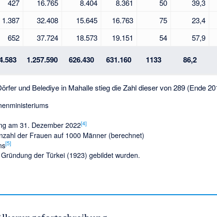
427
16.765
8.404
8.361
50
39,3
1.387
32.408
15.645
16.763
75
23,4
652
37.724
18.573
19.151
54
57,9
4.583
1.257.590
626.430
631.160
1133
86,2
fer und Belediye in Mahalle stieg die Zahl dieser von 289 (Ende 201
nnenministeriums
[
4
]
ung am 31. Dezember 2022
Anzahl der Frauen auf 1000 Männer (berechnet)
[
5
]
ms
Gründung der Türkei (1923) gebildet wurden.