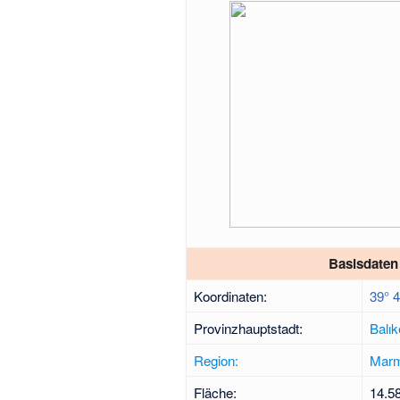
Basisdaten
Koordinaten:
39° 
Provinzhauptstadt:
Balık
Region:
Marm
Fläche:
14.5