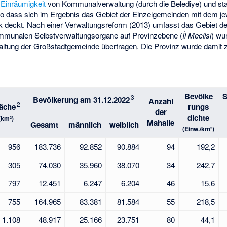
e
Einräumigkeit
von Kommunalverwaltung (durch die Belediye) und sta
, so dass sich im Ergebnis das Gebiet der Einzelgemeinden mit dem j
rk deckt. Nach einer Verwaltungsreform (2013) umfasst das Gebiet 
ommunalen Selbstverwaltungsorgane auf Provinzebene (
İl Meclisi
) wu
altung der Großstadtgemeinde übertragen. Die Provinz wurde damit z
Bevölke
S
3
Bevölkerung am 31.12.2022
Anzahl
2
läche
rungs
der
dichte
(km²)
Mahalle
Gesamt
männlich
weiblich
(Einw./km²)
956
183.736
92.852
90.884
94
192,2
305
74.030
35.960
38.070
34
242,7
797
12.451
6.247
6.204
46
15,6
755
164.965
83.381
81.584
55
218,5
1.108
48.917
25.166
23.751
80
44,1