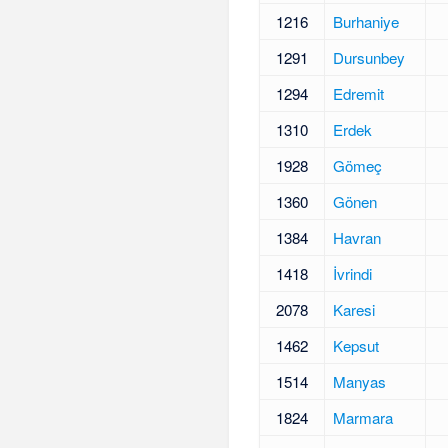
1216
Burhaniye
1291
Dursunbey
1294
Edremit
1310
Erdek
1928
Gömeç
1360
Gönen
1384
Havran
1418
İvrindi
2078
Karesi
1462
Kepsut
1514
Manyas
1824
Marmara