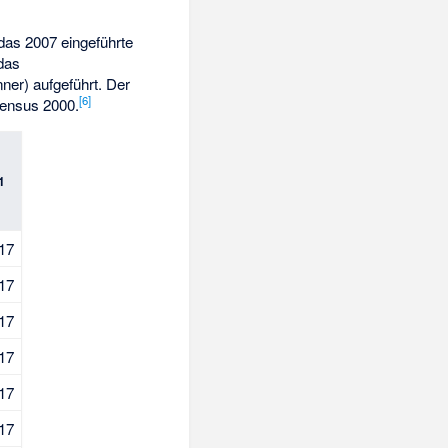
das 2007 eingeführte
das
ner) aufgeführt. Der
[
6
]
ensus 2000.
1
17
17
17
17
17
17