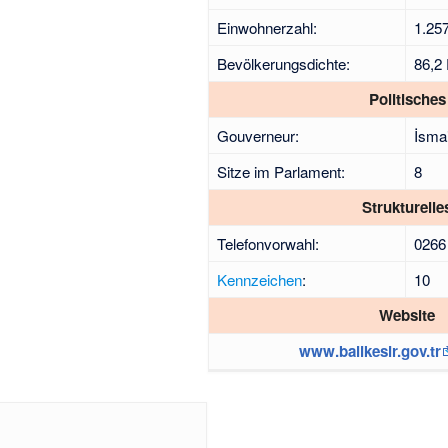
Einwohnerzahl:
1.25
Bevölkerungsdichte:
86,2
Politisches
Gouverneur:
İsma
Sitze im Parlament:
8
Strukturelle
Telefonvorwahl:
0266
Kennzeichen
:
10
Website
www.balikesir.gov.tr