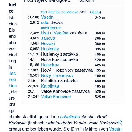
lovi
ce
von Hranice na Moravě
(vorm.
ÖLEG
)
Vsetín
(0,200)
ist
345 m
odb.
Bečva
2,872
eine
nach Bylnice
Eis
Ústí u Vsetína
zastávka
3,365
360 m
enb
Janová
4,603
365 m
ahn
Hovězí
7,567
380 m
ver
Huslenky
9,982
395 m
Huslenky zastávka
12,176
bind
405 m
Halenkov zastávka
14,1
420 m
ung
Halenkov
15,168
425 m
in
Nový Hrozenkov zastávka
17,385
435 m
Tsc
Nový Hrozenkov
19,501
460 m
hec
Karolinka zastávka
21,9
480 m
hien
Karolinka
22,930
485 m
Velké Karlovice zastávka
26,1
, die
520 m
Velké Karlovice
27,347
525 m
urs
prü
ngli
ch als staatlich gerantierte
Lokalbahn
Wsetin–Groß-
[2]
Karlowitz
(tschech.:
Místní dráha Vsetín–Velké Karlovice
)
erbaut und betrieben wurde. Sie führt in Mähren von
Vsetín