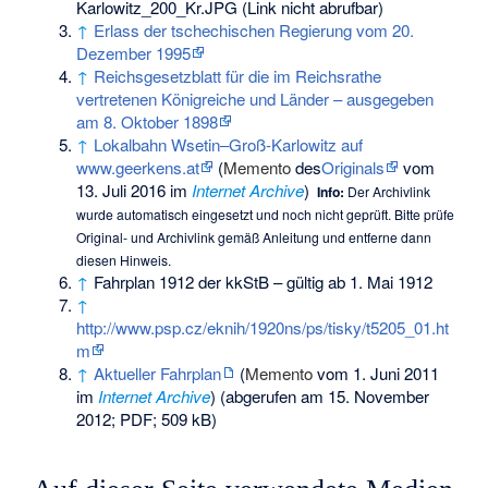
Karlowitz_200_Kr.JPG (Link nicht abrufbar)
↑
Erlass der tschechischen Regierung vom 20.
Dezember 1995
↑
Reichsgesetzblatt für die im Reichsrathe
vertretenen Königreiche und Länder – ausgegeben
am 8. Oktober 1898
↑
Lokalbahn Wsetin–Groß-Karlowitz auf
www.geerkens.at
(
Memento
des
Originals
vom
13. Juli 2016 im
Internet Archive
)
Info:
Der Archivlink
wurde automatisch eingesetzt und noch nicht geprüft. Bitte prüfe
Original- und Archivlink gemäß
Anleitung
und entferne dann
diesen Hinweis.
↑
Fahrplan 1912 der kkStB – gültig ab 1. Mai 1912
↑
http://www.psp.cz/eknih/1920ns/ps/tisky/t5205_01.ht
m
↑
Aktueller Fahrplan
(
Memento
vom 1. Juni 2011
im
Internet Archive
) (abgerufen am 15. November
2012; PDF; 509 kB)