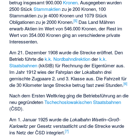
betrug insgesamt 900.000
Kronen
. Ausgegeben wurden
2500 Stück
Stammaktien
zu je 200 Kronen, 100
Stammaktien zu je 4000 Kronen und 1079 Stück
[5]
Obligationen zu je 2000 Kronen.
Das Land Mähren
erwarb Aktien im Wert von 546.000 Kronen, der Rest im
Wert von 354.000 Kronen ging an verschiedene private
Interessenten.
Am 21. Dezember 1908 wurde die Strecke eröffnet. Den
Betrieb führte die
k.k. Nordbahndirektion
der
k.k.
Staatsbahnen
(kkStB) für Rechnung der Eigentümer aus.
Im Jahr 1912 wies der Fahrplan der Lokalbahn drei
gemischte Zugpaare 2. und 3. Klasse aus. Die Fahrzeit für
[6]
die 30 Kilometer lange Strecke betrug fast zwei Stunden.
Nach dem Ersten Weltkrieg ging die Betriebsführung an die
neu gegründeten
Tschechoslowakischen Staatsbahnen
(ČSD).
Am 1. Januar 1925 wurde die
Lokalbahn Wsetin–Groß-
Karlowitz
per Gesetz verstaatlicht und die Strecke wurde
[7]
ins Netz der ČSD integriert.