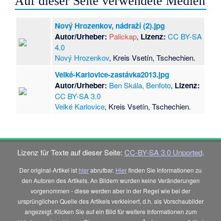
Auf dieser Seite verwendete Medien
Nový Hrozenkov, nádraží (2).jpg
Autor/Urheber:
Palickap
,
Lizenz:
CC BY-SA
4.0
Nový Hrozenkov
, Kreis Vsetín, Tschechien.
Velké-Karlovice-zastávka2013.jpg
Autor/Urheber:
Ben Skála, Benfoto
,
Lizenz:
CC BY-SA 3.0
Velké Karlovice
, Kreis Vsetín, Tschechien.
Lizenz für Texte auf dieser Seite:
CC-BY-SA 3.0 Unported
.
Der original-Artikel ist
hier
abrufbar.
Hier
finden Sie Informationen zu
den Autoren des Artikels. An Bildern wurden keine Veränderungen
vorgenommen - diese werden aber in der Regel wie bei der
ursprünglichen Quelle des Artikels verkleinert, d.h. als Vorschaubilder
angezeigt. Klicken Sie auf ein Bild für weitere Informationen zum