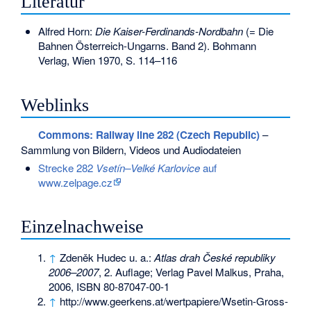
Literatur
Alfred Horn:
Die Kaiser-Ferdinands-Nordbahn
(= Die
Bahnen Österreich-Ungarns. Band 2). Bohmann
Verlag, Wien 1970, S. 114–116
Weblinks
Commons
: Railway line 282 (Czech Republic)
–
Sammlung von Bildern, Videos und Audiodateien
Strecke 282
Vsetín–Velké Karlovice
auf
www.zelpage.cz
Einzelnachweise
↑
Zdeněk Hudec u. a.:
Atlas drah České republiky
2006–2007
, 2. Auflage; Verlag Pavel Malkus, Praha,
2006,
ISBN 80-87047-00-1
↑
http://www.geerkens.at/wertpapiere/Wsetin-Gross-