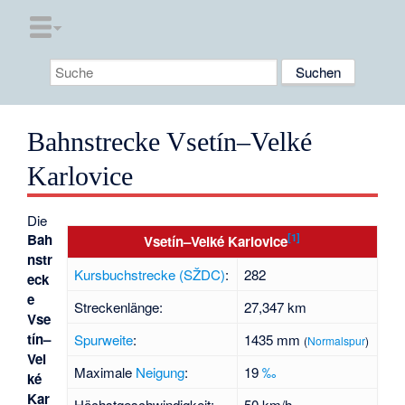
Bahnstrecke Vsetín–Velké
Karlovice
Die
[1]
Bah
Vsetín–Velké Karlovice
nstr
Kursbuchstrecke (SŽDC)
:
282
eck
e
Streckenlänge:
27,347 km
Vse
tín–
Spurweite
:
1435 mm
(
Normalspur
)
Vel
Maximale
Neigung
:
19
‰
ké
Kar
Höchstgeschwindigkeit:
50 km/h