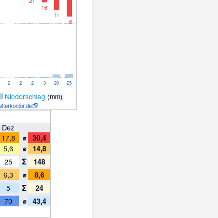
21
16
11
6
2
2
2
3
20
25
_
Niederschlag
(mm)
etterkontor.de
Dez
⌀
17,8
30,4
⌀
5,6
14,8
Σ
25
148
⌀
6,3
8,6
Σ
5
24
⌀
70
43,4