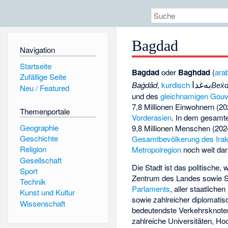
Bagdad
Navigation
Startseite
Bagdad
oder
Baghdad
(
ara
Zufällige Seite
بەغدا
Baġdād
,
kurdisch
Beẍ
Neu / Featured
und des
gleichnamigen Gou
7,8 Millionen Einwohnern (20
Themenportale
Vorderasien
. In dem gesamt
Geographie
9,8 Millionen Menschen (202
Geschichte
Gesamtbevölkerung des Ira
Religion
Metropolregion
noch weit dar
Gesellschaft
Die Stadt ist das politische, w
Sport
Zentrum des Landes sowie Si
Technik
Parlaments
, aller staatliche
Kunst und Kultur
sowie zahlreicher diplomatis
Wissenschaft
bedeutendste Verkehrsknoten
zahlreiche Universitäten, H