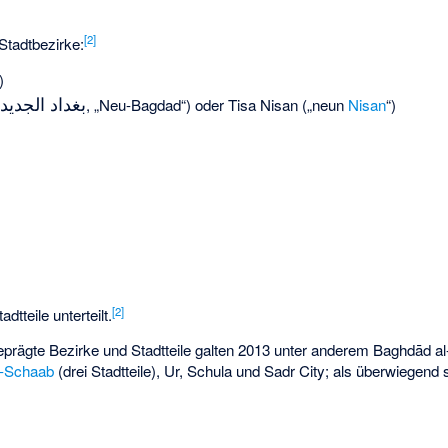
[
2
]
Stadtbezirke:
)
بغداد الجديد
, „Neu-Bagdad“) oder Tisa Nisan („neun
Nisan
“)
[
2
]
dtteile unterteilt.
eprägte Bezirke und Stadtteile galten 2013 unter anderem Baghdād al
l-Schaab
(drei Stadtteile), Ur, Schula und Sadr City; als überwiegend 