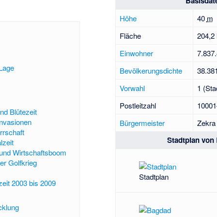
Basisdat
Höhe
40
m
Fläche
204,2
Einwohner
7.837
Lage
Bevölkerungsdichte
38.38
Vorwahl
1 (Sta
Postleitzahl
10001
nd Blütezeit
Invasionen
Bürgermeister
Zekra
rschaft
Stadtplan von
lzeit
 und Wirtschaftsboom
er Golfkrieg
Stadtplan
eit 2003 bis 2009
cklung