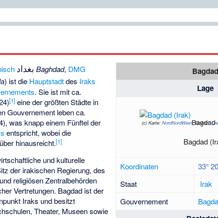
بغداد
bisch
Baghdad
,
DMG
Bagda
) ist die
Hauptstadt
des
Iraks
da
Lage
vernements
. Sie ist mit ca.
[
1
]
24)
eine der größten Städte in
en Gouvernement leben ca.
Bagdad
4), was knapp einem Fünftel der
(c)
Karte:
NordNordWest
, Lizenz:
Cr
ks
entspricht, wobei die
Bagdad (Ir
[
1
]
über hinausreicht.
irtschaftliche und kulturelle
Koordinaten
33° 2
tz der irakischen Regierung, des
n und religiösen Zentralbehörden
Staat
Irak
cher Vertretungen. Bagdad ist der
punkt Iraks und besitzt
Gouvernement
Bagd
ochschulen, Theater, Museen sowie