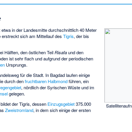
e
t etwa in der Landesmitte durchschnittlich 40 Meter
e erstreckt sich am Mittellauf des
Tigris
, der bis
wei Hälften, den östlichen Teil
Risafa
und den
oden ist sehr flach und aufgrund der periodischen
len
Ursprungs.
Handelsweg für die Stadt. In Bagdad laufen einige
ie durch den
fruchtbaren Halbmond
führen, ein
regengebiet
, nördlich der Syrischen Wüste und im
nsel
gelegen.
bildet der Tigris, dessen
Einzugsgebiet
375.000
Satellitenau
das
Zweistromland
, in dem sich einige der ersten