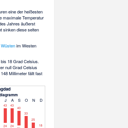
uren eine der heißesten
che maximale Temperatur
 des Jahres äußerst
t sinken diese selten
n
Wüsten
im Westen
 bis 18 Grad Celsius.
er null Grad Celsius
48 Millimeter fällt fast
agdad
diagramm
J
A
S
O
N
D
43
43
40
33
25
18
24
24