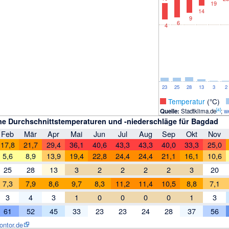
19
14
9
6
4
23
25
28
13
3
2
_
Temperatur
(°C)
[
4
]
Quelle:
Stadtklima.de
;
w
he Durchschnittstemperaturen und -niederschläge für Bagdad
Feb
Mär
Apr
Mai
Jun
Jul
Aug
Sep
Okt
Nov
17,8
21,7
29,4
36,1
40,6
43,3
43,3
40,0
33,3
25,0
5,6
8,9
13,9
19,4
22,8
24,4
24,4
21,1
16,1
10,6
25
28
13
3
2
2
2
2
3
20
7,3
7,9
8,6
9,7
8,3
11,2
11,4
10,5
8,8
7,1
3
4
3
1
0
0
0
0
1
3
61
52
45
33
23
23
24
28
37
56
ontor.de