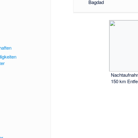
Bagdad
haften
igkeiten
ter
Nachtaufnah
150 km Entfe
hr