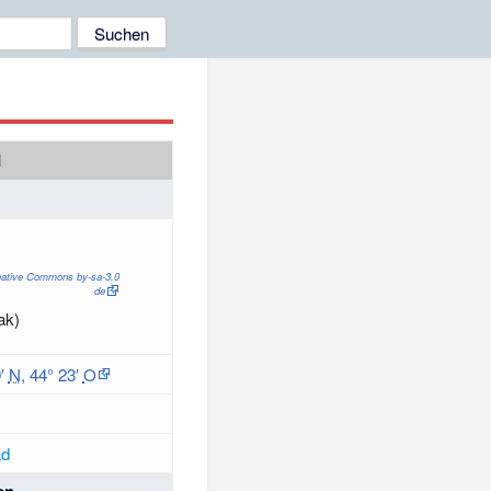
d
eative Commons by-sa-3.0
de
ak)
0′
N
,
44° 23′
O
ad