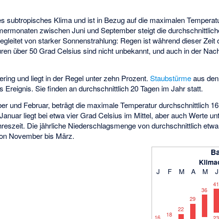
nes subtropisches Klima und ist in Bezug auf die maximalen Temperat
mermonaten zwischen Juni und September steigt die durchschnittli
begleitet von starker Sonnenstrahlung: Regen ist während dieser Zeit
en über 50 Grad Celsius sind nicht unbekannt, und auch in der Nach
gering und liegt in der Regel unter zehn Prozent.
Staubstürme
aus de
Ereignis. Sie finden an durchschnittlich 20 Tagen im Jahr statt.
r und Februar, beträgt die maximale Temperatur durchschnittlich 16
anuar liegt bei etwa vier Grad Celsius im Mittel, aber auch Werte unt
ahreszeit. Die jährliche Niederschlagsmenge von durchschnittlich etwa 1
von November bis März.
B
Klima
J
F
M
A
M
J
41
36
29
22
18
16
23