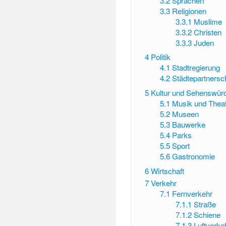
3.2
Sprachen
3.3
Religionen
3.3.1
Muslime
3.3.2
Christen
3.3.3
Juden
4
Politik
4.1
Stadtregierung
4.2
Städtepartnersc
5
Kultur und Sehenswürd
5.1
Musik und Thea
5.2
Museen
5.3
Bauwerke
5.4
Parks
5.5
Sport
5.6
Gastronomie
6
Wirtschaft
7
Verkehr
7.1
Fernverkehr
7.1.1
Straße
7.1.2
Schiene
7.1.3
Luftverke