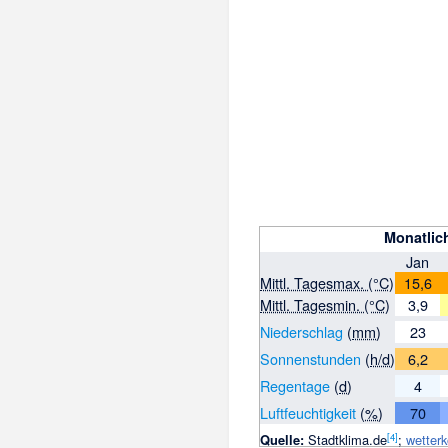
Monatlic
Jan
Mittl. Tagesmax. (°C)
15,6
Mittl. Tagesmin. (°C)
3,9
Niederschlag
(
mm
)
23
Sonnenstunden
(
h/d
)
6,2
Regentage
(
d
)
4
Luftfeuchtigkeit
(
%
)
70
[
4
]
Quelle:
Stadtklima.de
;
wetterk