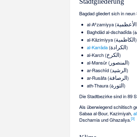
Stadtgliederung
Bagdad gliedert sich in neun 
الأعظمية
al-Aʿzamiyya
(
ة
Baghdād al-dschadīda
(
الكاظمية
al-Kāzimiyya
(
)
الكرادة
al-Karrāda
(
)
الكرخ
al-Karch
(
)
المنصور
al-Mansūr
(
)
الرشيد
ar-Raschīd
(
)
الرصافة
ar-Rusāfa
(
)
الثورة
ath-Thaura
(
)
Die Stadtbezirke sind in 89 Sta
Als überwiegend schiitisch g
Sabaa al-Bour, Kazimiyah,
a
[
3
]
Dschamia und Ghazaliya.