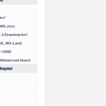
en
 km²
.463
(2024)
1,3 Einwohner/km²
dt), 964 (Land)
–10090
 Mohammed Alusch
 Bagdad