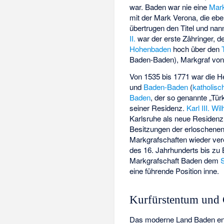
war. Baden war nie eine
Mar
mit der
Mark Verona
, die eb
übertrugen den Titel und nan
II.
war der erste Zähringer, 
Hohenbaden
hoch über den
Baden-Baden), Markgraf von
Von 1535 bis 1771 war die He
und
Baden-Baden
(
katholisc
Baden
, der so genannte „Tür
seiner Residenz.
Karl III. W
Karlsruhe als neue Residenz
Besitzungen der erloschenen
Markgrafschaften wieder ver
des 16. Jahrhunderts bis zu 
Markgrafschaft Baden dem
eine führende Position inne.
Kurfürstentum und 
Das moderne Land Baden ents