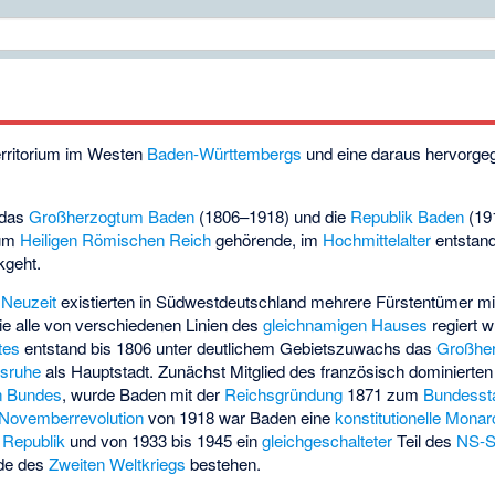
Territorium im Westen
Baden-Württembergs
und eine daraus hervorg
 das
Großherzogtum Baden
(1806–1918) und die
Republik Baden
(19
zum
Heiligen Römischen Reich
gehörende, im
Hochmittelalter
entstan
kgeht.
 Neuzeit
existierten in Südwestdeutschland mehrere Fürstentümer m
e alle von verschiedenen Linien des
gleichnamigen Hauses
regiert w
tes
entstand bis 1806 unter deutlichem Gebietszuwachs das
Großhe
lsruhe
als Hauptstadt. Zunächst Mitglied des französisch dominierte
n Bundes
, wurde Baden mit der
Reichsgründung
1871 zum
Bundesst
Novemberrevolution
von 1918 war Baden eine
konstitutionelle Monar
e
Republik
und von 1933 bis 1945 ein
gleichgeschalteter
Teil des
NS-S
nde des
Zweiten Weltkriegs
bestehen.