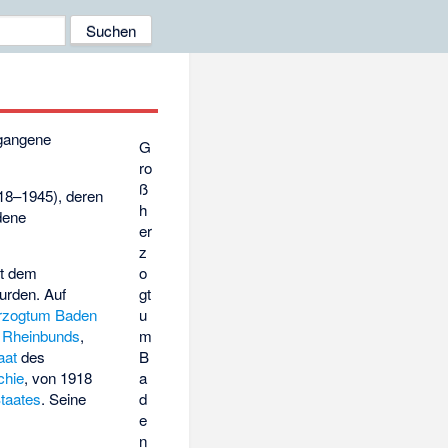
egangene
G
ro
ß
18–1945), deren
h
dene
er
z
it dem
o
urden. Auf
gt
rzogtum Baden
u
n
Rheinbunds
,
m
aat
des
B
chie
, von 1918
a
taates
. Seine
d
e
n