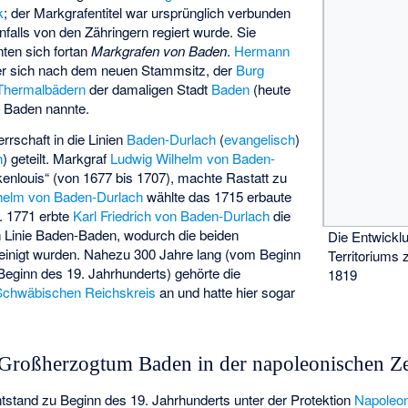
k
; der Markgrafentitel war ursprünglich verbunden
enfalls von den Zähringern regiert wurde. Sie
nten sich fortan
Markgrafen von Baden
.
Hermann
der sich nach dem neuen Stammsitz, der
Burg
Thermalbädern
der damaligen Stadt
Baden
(heute
 Baden nannte.
rrschaft in die Linien
Baden-Durlach
(
evangelisch
)
h
) geteilt. Markgraf
Ludwig Wilhelm von Baden-
kenlouis“ (von 1677 bis 1707), machte Rastatt zu
ilhelm von Baden-Durlach
wählte das 1715 erbaute
. 1771 erbte
Karl Friedrich von Baden-Durlach
die
 Linie Baden-Baden, wodurch die beiden
Die Entwickl
einigt wurden.
Nahezu 300 Jahre lang (vom Beginn
Territoriums
Beginn des 19. Jahrhunderts) gehörte die
1819
Schwäbischen Reichskreis
an und hatte hier sogar
Großherzogtum Baden in der napoleonischen Ze
tand zu Beginn des 19. Jahrhunderts unter der Protektion
Napoleo