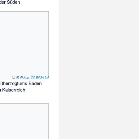
 der Süden
(c)
52 Pickup
,
CC BY-SA 3.0
oßherzogtums Baden
 Kaiserreich