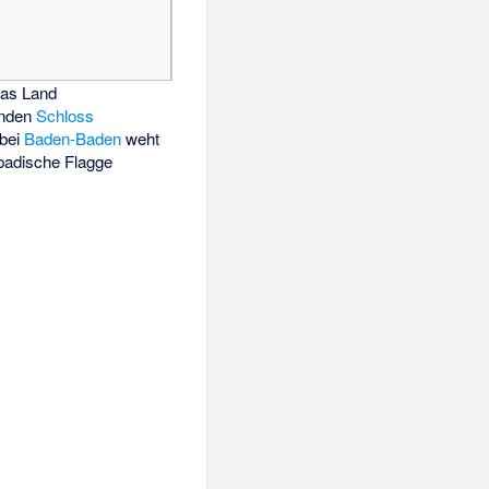
das Land
nden
Schloss
bei
Baden-Baden
weht
 badische Flagge