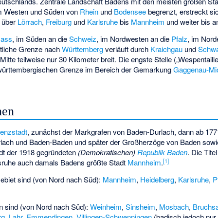
utschlands. Zentrale Landschaft Badens mit den meisten großen Städ
Im Westen und Süden von
Rhein
und
Bodensee
begrenzt, erstreckt s
über
Lörrach
,
Freiburg
und
Karlsruhe
bis
Mannheim
und weiter bis 
sass
, im Süden an die
Schweiz
, im Nordwesten an die
Pfalz
, im Nor
stliche Grenze nach
Württemberg
verläuft durch
Kraichgau
und
Schwa
tte teilweise nur 30 Kilometer breit. Die engste Stelle („Wespentaille
 württembergischen Grenze im Bereich der Gemarkung
Gaggenau-Mi
nen
enzstadt
, zunächst der Markgrafen von Baden-Durlach, dann ab 1771
lach und Baden-Baden und später der Großherzöge von Baden sowi
dt der 1918 gegründeten
(Demokratischen)
Republik Baden
. Die Tit
[
1
]
lsruhe auch damals Badens größte Stadt
Mannheim
.
biet sind (von Nord nach Süd):
Mannheim
,
Heidelberg
,
Karlsruhe
,
P
n sind (von Nord nach Süd):
Weinheim
,
Sinsheim
,
Mosbach
,
Bruchsa
rg
,
Lahr
,
Emmendingen
,
Villingen-Schwenningen
(badisch jedoch nur 