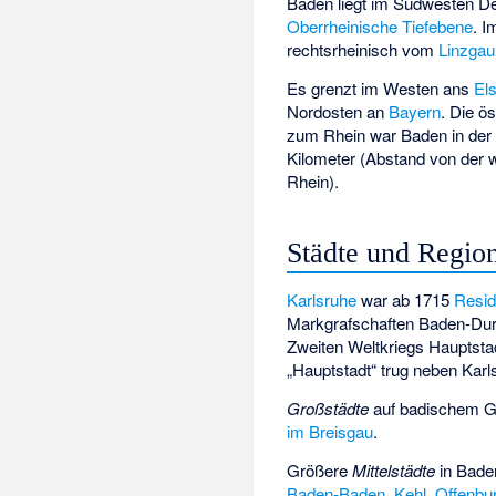
Baden liegt im Südwesten De
Oberrheinische Tiefebene
. 
rechtsrheinisch vom
Linzgau
Es grenzt im Westen ans
El
Nordosten an
Bayern
. Die ö
zum Rhein war Baden in der Mi
Kilometer (Abstand von der
Rhein).
Städte und Regio
Karlsruhe
war ab 1715
Resid
Markgrafschaften Baden-Dur
Zweiten Weltkriegs Hauptsta
„Hauptstadt“ trug neben Kar
Großstädte
auf badischem Ge
im Breisgau
.
Größere
Mittelstädte
in Bade
Baden-Baden
,
Kehl
,
Offenbu