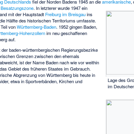
ung Deutschlands
fiel der Norden Badens 1945 an die
amerikanische
,
e Besatzungszone
. In letzterer wurde 1947 ein
and mit der Hauptstadt
Freiburg im Breisgau
ins
die Hälfte des historischen Territoriums umfasste.
 Teil von
Württemberg-Baden
. 1952 gingen Baden,
ttemberg-Hohenzollern
im neu geschaffenen
erg auf.
t der baden-württembergischen Regierungsbezirke
torischen Grenzen zwischen den ehemals
 abweicht, ist der Name Baden nach wie vor weithin
 das Gebiet des früheren Staates im Gebrauch.
torische Abgrenzung von Württemberg bis heute in
Lage des Gr
ider, etwa in Sportverbänden, Kirchen und
im Deutschen