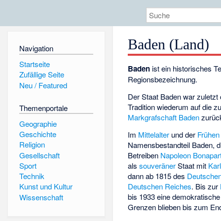
Baden (Land)
Navigation
Startseite
Baden
ist ein historisches 
Zufällige Seite
Regionsbezeichnung.
Neu / Featured
Der Staat Baden war zuletzt
Tradition wiederum auf die 
Themenportale
Markgrafschaft Baden
zurüc
Geographie
Geschichte
Im
Mittelalter
und der
Frühen
Religion
Namensbestandteil Baden, di
Gesellschaft
Betreiben
Napoleon Bonapar
als
souveräner
Staat mit
Kar
Sport
dann ab 1815 des
Deutsche
Technik
Deutschen Reiches
. Bis zur
Kunst und Kultur
bis 1933 eine demokratisch
Wissenschaft
Grenzen blieben bis zum E