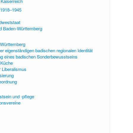
Kaiserreich
 1918–1945
dweststaat
d Baden-Württemberg
-Württemberg
er eigenständigen badischen regionalen Identität
ng eines badischen Sonderbewusstseins
 Küche
 Liberalismus
isierung
eordnung
stsein und -pflege
ionsvereine