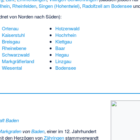
Rhein
,
Rheinfelden
,
Singen (Hohentwiel)
,
Radolfzell am Bodensee
un
dnet von Norden nach Süden):
Ortenau
Hotzenwald
Kaiserstuhl
Hochrhein
Breisgau
Klettgau
Rheinebene
Baar
Schwarzwald
Hegau
Markgräflerland
Linzgau
Wiesental
Bodensee
aft Baden
Markgrafen
von
Baden
, einer im 12. Jahrhundert
e mit den Herzögen von
Zähringen
stammverwandt