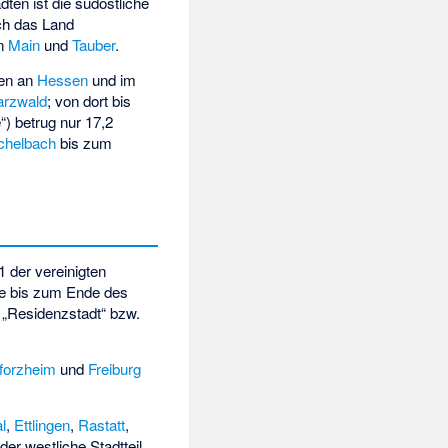
ten ist die südöstliche
ich das Land
an
Main
und
Tauber
.
den an
Hessen
und im
rzwald
; von dort bis
“) betrug nur 17,2
chelbach
bis zum
 der vereinigten
e bis zum Ende des
el „Residenzstadt“ bzw.
forzheim
und
Freiburg
l
,
Ettlingen
,
Rastatt
,
der westliche Stadtteil