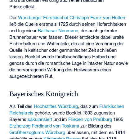
Prickeleffekt.
Der
Würzburger Fürstbischof
Christoph Franz von Hutten
ließ die Quelle erstmals 1725 durch seinen Hofarchitekten
und Ingenieur
Balthasar Neumann
, der auch gelernter
Brunnenbauer war, fassen. Dieser entdeckte dabei uralte
Eichenbalken und Waffenteile, die auf eine Verehrung der
Quelle in keltischer oder germanischer Zeit schließen
lassen. Bocklet wurde fürstbischöfliches Hofbad und
genoss durch die romantische Lage in intakter Natur sowie
die hervorragende Wirkung des Heilwassers einen
ausgezeichneten Ruf.
Bayerisches Königreich
Als Teil des
Hochstiftes Würzburg
, das zum
Fränkischen
Reichskreis
gehörte, wurde Bocklet 1803 zugunsten
Bayerns
säkularisiert
und im
Frieden von Preßburg
1805
Erzherzog Ferdinand von Toskana
zur Bildung des
Großherzogtums Würzburg
überlassen, mit dem es 1814
endgültig an das
Königreich Bayern
fiel, das bis 1918