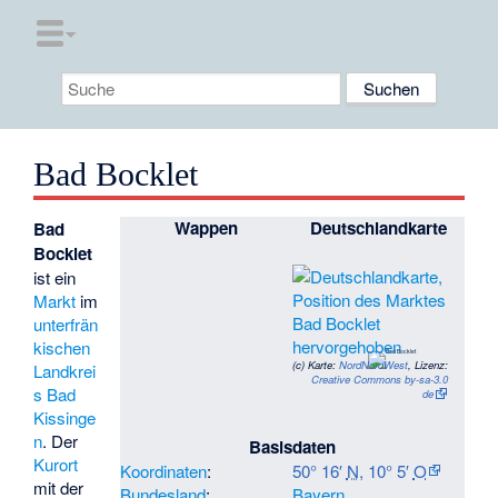
Bad Bocklet
Wappen
Deutschlandkarte
Bad
Bocklet
ist ein
Markt
im
unterfrän
kischen
(c)
Karte:
NordNordWest
, Lizenz:
Landkrei
Creative Commons by-sa-3.0
s Bad
de
Kissinge
n
. Der
Basisdaten
Kurort
Koordinaten
:
50° 16′
N
,
10° 5′
O
mit der
Bundesland
:
Bayern