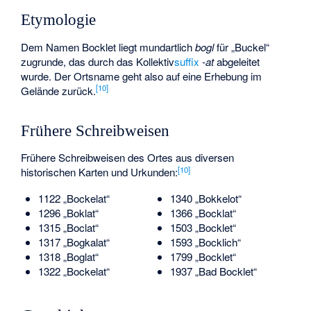
Etymologie
Dem Namen Bocklet liegt mundartlich
bogl
für „Buckel“
zugrunde, das durch das Kollektiv
suffix
-at
abgeleitet
wurde. Der Ortsname geht also auf eine Erhebung im
[
10
]
Gelände zurück.
Frühere Schreibweisen
Frühere Schreibweisen des Ortes aus diversen
[
10
]
historischen Karten und Urkunden:
1122 „Bockelat“
1340 „Bokkelot“
1296 „Boklat“
1366 „Bocklat“
1315 „Boclat“
1503 „Bocklet“
1317 „Bogkalat“
1593 „Bocklich“
1318 „Boglat“
1799 „Bocklet“
1322 „Bockelat“
1937 „Bad Bocklet“