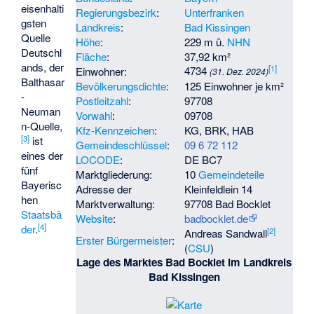
eisenhalti
Regierungsbezirk
:
Unterfranken
gsten
Landkreis
:
Bad Kissingen
Quelle
Höhe
:
229 m ü.
NHN
Deutschl
Fläche
:
37,92 km²
ands, der
[
1
]
4734
Einwohner:
(31. Dez. 2024)
Balthasar
Bevölkerungsdichte
:
125 Einwohner je km²
-
Postleitzahl
:
97708
Neuman
Vorwahl
:
09708
n-Quelle,
Kfz-Kennzeichen
:
KG, BRK, HAB
[
3
]
ist
Gemeindeschlüssel
:
09 6 72 112
eines der
LOCODE
:
DE BC7
fünf
Marktgliederung:
10
Gemeindeteile
Bayerisc
Adresse der
Kleinfeldlein 14
hen
Marktverwaltung:
97708 Bad Bocklet
Staatsbä
Website
:
badbocklet.de
[
4
]
der
.
[
2
]
Andreas Sandwall
Erster Bürgermeister
:
(
CSU
)
Lage des Marktes Bad Bocklet im Landkreis
Bad Kissingen