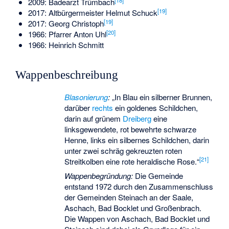
2009: Badearzt Trümbach
[
19
]
2017: Altbürgermeister Helmut Schuck
[
19
]
2017: Georg Christoph
[
20
]
1966: Pfarrer Anton Uhl
1966: Heinrich Schmitt
Wappenbeschreibung
Blasonierung
:
„In Blau ein silberner Brunnen,
darüber
rechts
ein goldenes Schildchen,
darin auf grünem
Dreiberg
eine
linksgewendete, rot bewehrte schwarze
Henne, links ein silbernes Schildchen, darin
unter zwei schräg gekreuzten roten
[
21
]
Streitkolben eine rote
heraldische Rose
.“
Wappenbegründung:
Die Gemeinde
entstand 1972 durch den Zusammenschluss
der Gemeinden Steinach an der Saale,
Aschach, Bad Bocklet und Großenbrach.
Die Wappen von Aschach, Bad Bocklet und