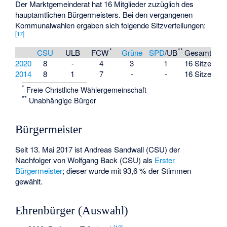
Der Marktgemeinderat hat 16 Mitglieder zuzüglich des
hauptamtlichen Bürgermeisters. Bei den vergangenen
Kommunalwahlen ergaben sich folgende Sitzverteilungen:
[
17
]
*
**
CSU
ULB
FCW
Grüne
SPD
/UB
Gesamt
2020
8
-
4
3
1
16 Sitze
2014
8
1
7
-
-
16 Sitze
*
Freie Christliche Wählergemeinschaft
**
Unabhängige Bürger
Bürgermeister
Seit 13. Mai 2017 ist Andreas Sandwall (CSU) der
Nachfolger von Wolfgang Back (CSU) als
Erster
Bürgermeister
; dieser wurde mit 93,6 % der Stimmen
gewählt.
Ehrenbürger (Auswahl)
[
18
]