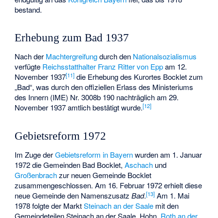
bestand.
Erhebung zum Bad 1937
Nach der
Machtergreifung
durch den
Nationalsozialismus
verfügte
Reichsstatthalter
Franz Ritter von Epp
am 12.
[
11
]
November 1937
die Erhebung des Kurortes Bocklet zum
„Bad“, was durch den offiziellen Erlass des Ministeriums
des Innern (IME) Nr. 3008b 190 nachträglich am 29.
[
12
]
November 1937 amtlich bestätigt wurde.
Gebietsreform 1972
Im Zuge der
Gebietsreform in Bayern
wurden am 1. Januar
1972 die Gemeinden Bad Bocklet,
Aschach
und
Großenbrach
zur neuen Gemeinde Bocklet
zusammengeschlossen. Am 16. Februar 1972 erhielt diese
[
13
]
neue Gemeinde den Namenszusatz
Bad
.
Am 1. Mai
1978 folgte der Markt
Steinach an der Saale
mit den
Gemeindeteilen
Steinach an der Saale
,
Hohn
,
Roth an der