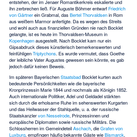
entstehen, der im Jenaer Romantikerkreis eskalierte und
ihn zerbrechen ließ. Für Auguste Böhmer entwarf
Friedrich
von Gärtner
ein Grabmal, das
Bertel Thorvaldsen
in Rom
aus weißem Marmor anfertigte. Da es wegen des Streits
und wohl auch aus finanziellen Gründen nie nach Bocklet
gelangte, ist es heute im Thorvaldsen-Museum in
Kopenhagen
ausgestellt. Nach Bocklet kam nur ein
Gipsabdruck dieses künstlerisch bemerkenswerten und
feinfühligen
Triptychons
. Es wurde vermutet, dass Goethe
der leibliche Vater Augustes gewesen sein könnte, es gab
jedoch dafür keinen Beweis.
Im späteren Bayerischen
Staatsbad
Bocklet kurten auch
bedeutende Persönlichkeiten wie die bayerische
Kronprinzessin Marie 1844 und nochmals als Königin 1852.
Auch internationale Politiker, Adel und Geldadel stärkten
sich durch die erholsame Ruhe im sehenswerten Kurgarten
und das Heilwasser der Stahlquelle, u. a. der russische
Staatskanzler
von Nesselrode
, Prinzessinnen und
europäische Diplomaten sowie russische Militärs. Die
Schlossherren im Gemeindeteil
Aschach
, die
Grafen von
Luxburg
, empfingen häufig bekannte Gäste wie
Bismarck
,