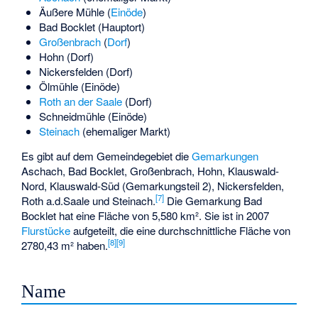
Äußere Mühle
(
Einöde
)
Bad Bocklet (Hauptort)
Großenbrach
(
Dorf
)
Hohn
(Dorf)
Nickersfelden
(Dorf)
Ölmühle
(Einöde)
Roth an der Saale
(Dorf)
Schneidmühle
(Einöde)
Steinach
(ehemaliger Markt)
Es gibt auf dem Gemeindegebiet die
Gemarkungen
Aschach, Bad Bocklet, Großenbrach, Hohn,
Klauswald-
Nord
,
Klauswald-Süd
(Gemarkungsteil 2), Nickersfelden,
[
7
]
Roth a.d.Saale und Steinach.
Die Gemarkung Bad
Bocklet hat eine Fläche von 5,580 km². Sie ist in 2007
Flurstücke
aufgeteilt, die eine durchschnittliche Fläche von
[
8
]
[
9
]
2780,43 m² haben.
Name