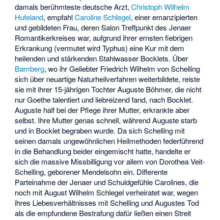
damals berühmteste deutsche Arzt,
Christoph Wilhelm
Hufeland
, empfahl
Caroline Schlegel
, einer emanzipierten
und gebildeten Frau, deren Salon Treffpunkt des Jenaer
Romantikerkreises war, aufgrund ihrer ernsten fiebrigen
Erkrankung (vermutet wird Typhus) eine Kur mit dem
heilenden und stärkenden Stahlwasser Bocklets. Über
Bamberg
, wo ihr Geliebter
Friedrich Wilhelm von Schelling
sich über neuartige Naturheilverfahren weiterbildete, reiste
sie mit ihrer 15-jährigen Tochter
Auguste Böhmer
, die nicht
nur Goethe talentiert und liebreizend fand, nach Bocklet.
Auguste half bei der Pflege ihrer Mutter, erkrankte aber
selbst. Ihre Mutter genas schnell, während Auguste starb
und in Bocklet begraben wurde. Da sich Schelling mit
seinen damals ungewöhnlichen Heilmethoden federführend
in die Behandlung beider eingemischt hatte, handelte er
sich die massive Missbilligung vor allem von Dorothea Veit-
Schelling, geborener Mendelsohn ein. Differente
Parteinahme der Jenaer und Schuldgefühle Carolines, die
noch mit August Wilhelm Schlegel verheiratet war, wegen
ihres Liebesverhältnisses mit Schelling und Augustes Tod
als die empfundene Bestrafung dafür ließen einen Streit