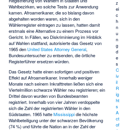
Registrierung von Wählern in Staaten und
z
Wahlbezirken, wo solche Tests zur Anwendung
ei
kamen. Afroamerikaner, die so bislang davon
c
abgehalten worden waren, sich in den
h
Wählerregister eintragen zu lassen, hatten damit
n
erstmals eine Alternative zu einem Prozess vor
u
Gericht. In Fällen, wo Diskriminierung im Hinblick
n
auf Wahlen stattfand, autorisierte das Gesetz von
g
1965 den
United States Attorney General
,
d
Bundesuntersucher zu entsenden, die örtliche
e
Registerführer ersetzen würden.
s
C
Das Gesetz hatte einen sofortigen und positiven
iv
Effekt auf Afroamerikaner. Innerhalb weniger
il
Monate nach seinem Inkrafttreten ließen sich eine
R
Viertelmillion schwarze Wähler neu registrieren; ein
ig
Drittel davon wurden von Bundesbeamten
ht
registriert. Innerhalb von vier Jahren verdoppelte
s
sich die Zahl der registrierten Wähler in den
A
Südstaaten. 1965 hatte
Mississippi
die höchste
ct
Wahlbeteiligung unter der schwarzen Bevölkerung
of
(74 %) und führte die Nation an in der Zahl der