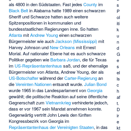
als 4800 in den Südstaaten. Fast jedes
County
im
s
Black Belt
in Alabama hatte 1989 einen schwarzen
P
Sheriff und Schwarze hatten auch weitere
ol
Spitzenpositionen in kommunalen und
iti
bundesstaatlichen Regierungen inne. So hatten
k
Atlanta
mit
Andrew Young
einen schwarzen
u
Bürgermeister wie auch
Jackson (Mississippi)
mit
n
Harvey Johnson
und
New Orleans
mit
Ernest
d
Morial
. Auf nationaler Ebene hat es auch schwarze
G
Politiker gegeben wie
Barbara Jordan
, die für Texas
e
im
US-Repräsentantenhaus
saß, und der ehemalige
s
Bürgermeister von Atlanta, Andrew Young, der als
el
US-Botschafter
während der
Carter-Regierung
an
ls
die
Vereinten Nationen
entsandt wurde.
Julian Bond
c
wurde 1965 in das Landesparlament von
Georgia
h
gewählt; die politische Reaktion auf seine öffentliche
af
Gegnerschaft zum
Vietnamkrieg
verhinderte jedoch,
t.
dass er vor 1967 sein Mandat annehmen konnte.
D
Gegenwärtig vertritt John Lewis den fünften
ir
Kongressbezirk von Georgia im
e
Repräsentantenhaus der Vereinigten Staaten
, in das
kt