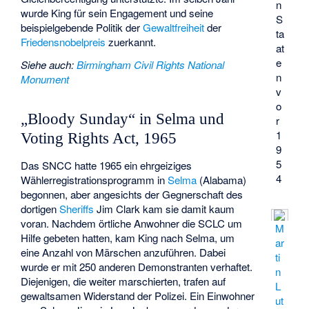
n
wurde King für sein Engagement und seine
S
beispielgebende Politik der
Gewaltfreiheit
der
ta
Friedensnobelpreis
zuerkannt.
at
e
Siehe auch
:
Birmingham Civil Rights National
n
Monument
v
o
„Bloody Sunday“ in Selma und
r
1
Voting Rights Act, 1965
9
5
Das SNCC hatte 1965 ein ehrgeiziges
4
Wählerregistrationsprogramm in
Selma
(Alabama)
begonnen, aber angesichts der Gegnerschaft des
dortigen
Sheriffs
Jim Clark kam sie damit kaum
voran. Nachdem örtliche Anwohner die SCLC um
M
Hilfe gebeten hatten, kam King nach Selma, um
ar
eine Anzahl von Märschen anzuführen. Dabei
ti
wurde er mit 250 anderen Demonstranten verhaftet.
n
Diejenigen, die weiter marschierten, trafen auf
L
gewaltsamen Widerstand der Polizei. Ein Einwohner
ut