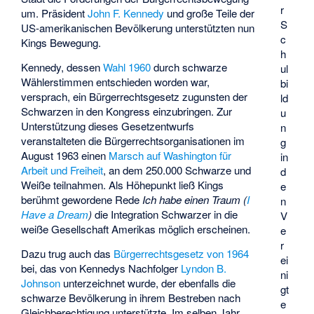
r
um. Präsident
John F. Kennedy
und große Teile der
S
US-amerikanischen Bevölkerung unterstützten nun
c
Kings Bewegung.
h
Kennedy, dessen
Wahl 1960
durch schwarze
ul
Wählerstimmen entschieden worden war,
bi
versprach, ein Bürgerrechtsgesetz zugunsten der
ld
Schwarzen in den Kongress einzubringen. Zur
u
Unterstützung dieses Gesetzentwurfs
n
veranstalteten die Bürgerrechtsorganisationen im
g
August 1963 einen
Marsch auf Washington für
in
Arbeit und Freiheit
, an dem 250.000 Schwarze und
d
Weiße teilnahmen. Als Höhepunkt ließ Kings
e
berühmt gewordene Rede
Ich habe einen Traum
(
I
n
Have a Dream
)
die Integration Schwarzer in die
V
weiße Gesellschaft Amerikas möglich erscheinen.
e
r
Dazu trug auch das
Bürgerrechtsgesetz von 1964
ei
bei, das von Kennedys Nachfolger
Lyndon B.
ni
Johnson
unterzeichnet wurde, der ebenfalls die
gt
schwarze Bevölkerung in ihrem Bestreben nach
e
Gleichberechtigung unterstützte. Im selben Jahr