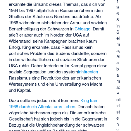
1
erkannte die Brisanz dieses Themas, das sich von
9
1964 bis 1967 alljährlich in Rassenunruhen in den
6
Ghettos der Städte des Nordens ausdrückte. Ab
5
1966 widmete er sich daher der Armut und sozialen
in
Benachteiligung der Schwarzen in
Chicago
. Damit
S
stieß er aber auch im Norden der USA auf
el
Widerstand; seine Kampagnen brachten kaum
m
Erfolg. King erkannte, dass Rassismus kein
a,
politisches Problem des Südens darstellte, sondern
Al
in den wirtschaftlichen und sozialen Strukturen der
a
USA ruhte. Daher forderte er im Kampf gegen diese
b
soziale Segregation und den system
inhärenten
a
Rassismus eine Revolution des amerikanischen
m
Wertesystems und eine Umverteilung von Macht
a:
und Kapital.
P
oli
Dazu sollte es jedoch nicht kommen.
King kam
zi
1968 durch ein Attentat ums Leben
. Danach traten
st
zögerliche Verbesserungen ein. Die amerikanische
e
Gesellschaft hat sich jedoch bis in die Gegenwart in
n
Bezug auf die Ungleichbehandlung der schwarzen
v
gegenüber der weißen Bevölkerung nicht