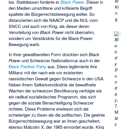
er
los. Stattdessen forderte er
Black Power
. Dieser in
Ki
den Medien umstrittene und kritisierte Begriff
n
spaltete die Bürgerrechtsbewegung weiter. So
g
distanzierten sich die NAACP und die NUL vom
SNCC und auch von King, als dieser deren
Verurteilung von
Black Power
nicht übernahm,
sondern um Verständnis für die Black-Power-
Bl
Bewegung warb.
o
o
In ihrer gewaltbereiten Form drückten sich
Black
d
Power
und Schwarzer Nationalismus auch in der
y
Black Panther Party
aus. Diese legitimierte ihre
S
Militanz mit der nach wie vor existenten
u
rassistischen Gewalt gegen Schwarze in den USA.
n
Neben ihrem Selbstverständnis als bewaffnete
d
Wachen der schwarzen Bevölkerung verfolgte sie
a
ein radikal sozialistisches Programm, das sich
y
,
gegen die soziale Benachteiligung Schwarzer
7.
richtete. Diese Probleme erwiesen sich als
M
schwieriger zu lösen als die politischen. Die geeinte
är
Bürgerrechtsbewegung war an ihnen gescheitert,
z
ebenso Malcolm X, der 1965 ermordet wurde. King