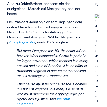
Auto zurückbeförderte, nachdem sie den
3)
erfolgreichen Marsch auf Montgomery beendet
hatten.
2.
US-Präsident Johnson hielt acht Tage nach dem
J
ersten Marsch eine Fernsehansprache an die
ul
Nation, bei der er um Unterstützung für den
i
Gesetzentwurf des neuen Wahlrechtsgesetzes
1
(
Voting Rights Act
)
warb. Darin sagte er:
9
But even if we pass this bill, the battle will not
6
be over. What happened in Selma is part of a
4:
far larger movement which reaches into every
U
section and state of America. It is the effort of
S
American Negroes to secure for themselves
-
the full blessings of American life.
P
rä
Their cause must be our cause too. Because
si
it is not just Negroes, but really it is all of us,
d
who must overcome the crippling legacy of
e
bigotry and injustice. And
We Shall
nt
Overcome
.
L