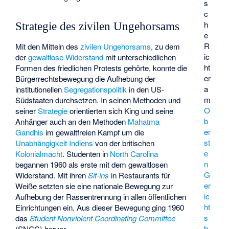
s
c
h
Strategie des zivilen Ungehorsams
e
R
Mit den Mitteln des
zivilen Ungehorsams
, zu dem
ic
der
gewaltlose Widerstand
mit unterschiedlichen
ht
Formen des friedlichen Protests gehörte, konnte die
er
Bürgerrechtsbewegung die Aufhebung der
a
institutionellen
Segregationspolitik
in den US-
m
Südstaaten durchsetzen. In seinen Methoden und
O
seiner
Strategie
orientierten sich King und seine
b
Anhänger auch an den Methoden
Mahatma
er
Gandhis
im gewaltfreien Kampf um die
st
Unabhängigkeit
Indiens
von der britischen
e
Kolonialmacht
. Studenten in
North Carolina
n
begannen 1960 als erste mit dem gewaltlosen
G
Widerstand. Mit ihren
Sit-ins
in Restaurants für
er
Weiße setzten sie eine nationale Bewegung zur
ic
Aufhebung der Rassentrennung in allen öffentlichen
ht
Einrichtungen ein. Aus dieser Bewegung ging 1960
s
das
Student Nonviolent Coordinating Committee
h
(SNCC) hervor.