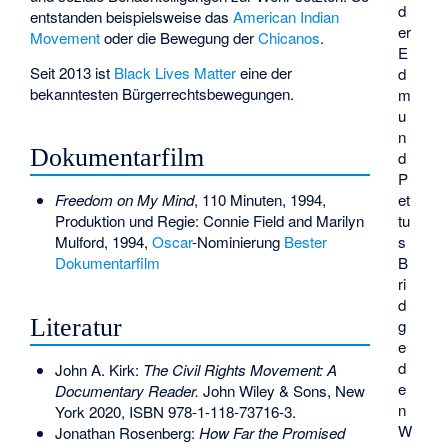
d
entstanden beispielsweise das
American Indian
er
Movement
oder die Bewegung der
Chicanos
.
E
Seit 2013 ist
Black Lives Matter
eine der
d
bekanntesten Bürgerrechtsbewegungen.
m
u
n
Dokumentarfilm
d
P
et
Freedom on My Mind
, 110 Minuten, 1994,
tu
Produktion und Regie:
Connie Field
and
Marilyn
s
Mulford
, 1994,
Oscar
-Nominierung
Bester
B
Dokumentarfilm
ri
d
Literatur
g
e
d
John A. Kirk:
The Civil Rights Movement: A
e
Documentary Reader.
John Wiley & Sons, New
n
York 2020,
ISBN 978-1-118-73716-3
.
W
Jonathan Rosenberg:
How Far the Promised