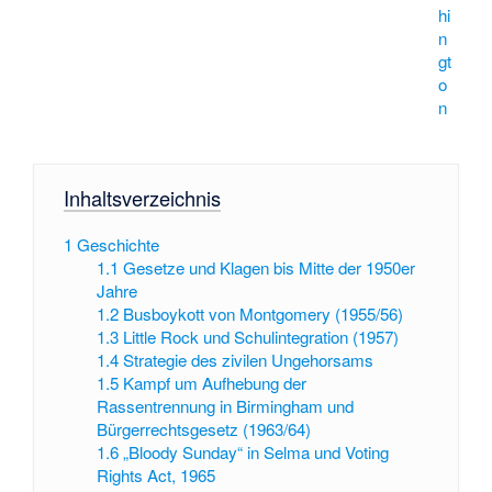
hi
n
gt
o
n
Inhaltsverzeichnis
1
Geschichte
1.1
Gesetze und Klagen bis Mitte der 1950er
Jahre
1.2
Busboykott von Montgomery (1955/56)
1.3
Little Rock und Schulintegration (1957)
1.4
Strategie des zivilen Ungehorsams
1.5
Kampf um Aufhebung der
Rassentrennung in Birmingham und
Bürgerrechtsgesetz (1963/64)
1.6
„Bloody Sunday“ in Selma und Voting
Rights Act, 1965