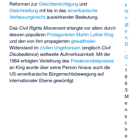
Reformen zur
Gleichberechtigung
und
s
Gleichstellung
mit bis in das
amerikanische
hi
Verfassungsrecht
auswirkender Bedeutung.
n
gt
Das
Civil Rights Movement
erlangte vor allem durch
o
dessen populären
Protagonisten
Martin Luther King
n,
und den von ihm propagierten
gewaltfreien
D
Widerstand im
zivilen Ungehorsam
(englisch
Civil
.
Disobedience
) weltweite Aufmerksamkeit. Mit der
C
1964 erfolgten Verleihung des
Friedensnobelpreises
.
,
an King wurde über seine Person hinaus auch die
1
US-amerikanische Bürgerrechtsbewegung auf
9
internationaler Ebene gewürdigt.
6
3:
M
e
n
s
c
h
e