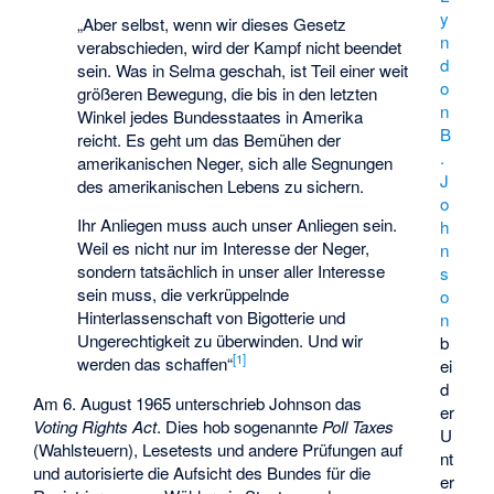
y
„Aber selbst, wenn wir dieses Gesetz
n
verabschieden, wird der Kampf nicht beendet
d
sein. Was in Selma geschah, ist Teil einer weit
o
größeren Bewegung, die bis in den letzten
n
Winkel jedes Bundesstaates in Amerika
B
reicht. Es geht um das Bemühen der
.
amerikanischen Neger, sich alle Segnungen
J
des amerikanischen Lebens zu sichern.
o
Ihr Anliegen muss auch unser Anliegen sein.
h
Weil es nicht nur im Interesse der Neger,
n
sondern tatsächlich in unser aller Interesse
s
sein muss, die verkrüppelnde
o
Hinterlassenschaft von Bigotterie und
n
Ungerechtigkeit zu überwinden. Und wir
b
[
1
]
werden das schaffen“
ei
d
Am 6. August 1965 unterschrieb Johnson das
er
Voting Rights Act
. Dies hob sogenannte
Poll Taxes
U
(Wahlsteuern), Lesetests und andere Prüfungen auf
nt
und autorisierte die Aufsicht des Bundes für die
er