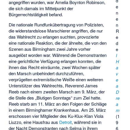
d
angegriffen wurden, war
Amelia Boynton Robinson
,
e
die sich damals im Mittelpunkt der
n
Bürgerrechtstätigkeit befand.
e
Die nationale Rundfunkübertragung von Polizisten,
n
die widerstandslose Marschierer angriffen, die nur
R
das Wahlrecht zu erlangen suchten, provozierte
e
eine nationale Reaktion, die der ähnelte, die von den
d
Szenen aus Birmingham zwei Jahre vorher
e
ausgelöst worden war. Während die Demonstranten
I
eine gerichtliche Verfügung erlangen konnten, die
H
ihnen das Recht einräumte, zwei Wochen später
a
den Marsch unbehindert durchzuführen,
v
verprügelten extremistische Weiße einen weiteren
e
Unterstützer des Wahlrechts, Reverend
James
a
Reeb
nach einem zweiten Marsch am 9. März, der
D
die Stelle des „Blutigen Sonntags“ zum Ziel hatte.
re
Reeb starb am 11. März an den Folgen der Schläge
a
in einem Birminghamer Krankenhaus. Am 25. März
m
erschossen vier Mitglieder des Ku-Klux-Klan
Viola
(1
Liuzzo
, eine Hausfrau aus
Detroit
, während sie in
9
der Nacht Demonstranten nach Selma in ihrem
6