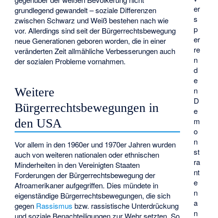
er
grundlegend gewandelt – soziale Differenzen
s
zwischen Schwarz und Weiß bestehen nach wie
p
vor. Allerdings sind seit der Bürgerrechtsbewegung
er
neue Generationen geboren worden, die in einer
re
veränderten Zeit allmähliche Verbesserungen auch
n
der sozialen Probleme vornahmen.
d
e
n
Weitere
D
Bürgerrechtsbewegungen in
e
m
den USA
o
n
Vor allem in den 1960er und 1970er Jahren wurden
st
auch von weiteren nationalen oder ethnischen
ra
Minderheiten in den Vereinigten Staaten
nt
Forderungen der Bürgerrechtsbewegung der
e
Afroamerikaner aufgegriffen. Dies mündete in
n
eigenständige Bürgerrechtsbewegungen, die sich
a
gegen
Rassismus
bzw. rassistische Unterdrückung
n
und soziale Benachteiligungen zur Wehr setzten. So