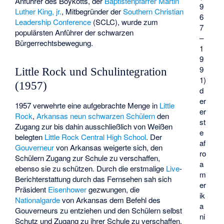
Anführer des Boykotts, der
Baptistenpfarrer
Martin
9
Luther King, jr.
, Mitbegründer der
Southern Christian
6
Leadership Conference
(SCLC), wurde zum
7
populärsten Anführer der schwarzen
–
Bürgerrechtsbewegung.
1
9
9
Little Rock und Schulintegration
1)
(1957)
d
er
1957 verwehrte eine aufgebrachte Menge in
Little
er
Rock
,
Arkansas
neun schwarzen Schülern
den
st
Zugang zur bis dahin ausschließlich von Weißen
e
belegten
Little Rock Central High School
. Der
af
Gouverneur
von Arkansas weigerte sich, den
ro
Schülern Zugang zur Schule zu verschaffen,
a
ebenso sie zu schützen. Durch die erstmalige
Live
-
m
Berichterstattung durch das Fernsehen sah sich
er
Präsident
Eisenhower
gezwungen, die
ik
Nationalgarde
von Arkansas dem Befehl des
a
Gouverneurs zu entziehen und den Schülern selbst
ni
Schutz und Zugang zu ihrer Schule zu verschaffen.