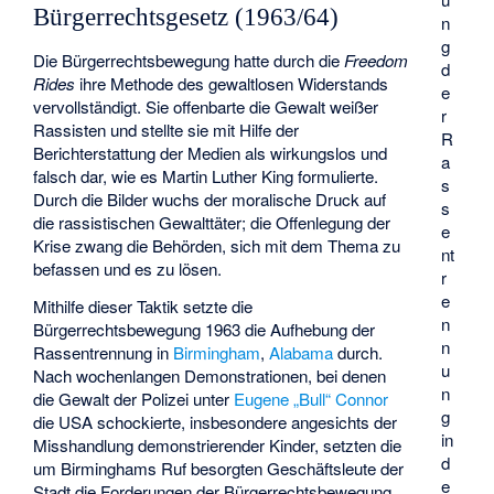
Bürgerrechtsgesetz (1963/64)
n
g
Die Bürgerrechtsbewegung hatte durch die
Freedom
d
Rides
ihre Methode des gewaltlosen Widerstands
e
vervollständigt. Sie offenbarte die Gewalt weißer
r
Rassisten und stellte sie mit Hilfe der
R
Berichterstattung der Medien als wirkungslos und
a
falsch dar, wie es Martin Luther King formulierte.
s
Durch die Bilder wuchs der moralische Druck auf
s
die rassistischen Gewalttäter; die Offenlegung der
e
Krise zwang die Behörden, sich mit dem Thema zu
nt
befassen und es zu lösen.
r
e
Mithilfe dieser Taktik setzte die
n
Bürgerrechtsbewegung 1963 die Aufhebung der
n
Rassentrennung in
Birmingham
,
Alabama
durch.
u
Nach wochenlangen Demonstrationen, bei denen
n
die Gewalt der Polizei unter
Eugene „Bull“ Connor
g
die USA schockierte, insbesondere angesichts der
in
Misshandlung demonstrierender Kinder, setzten die
d
um Birminghams Ruf besorgten Geschäftsleute der
e
Stadt die Forderungen der Bürgerrechtsbewegung