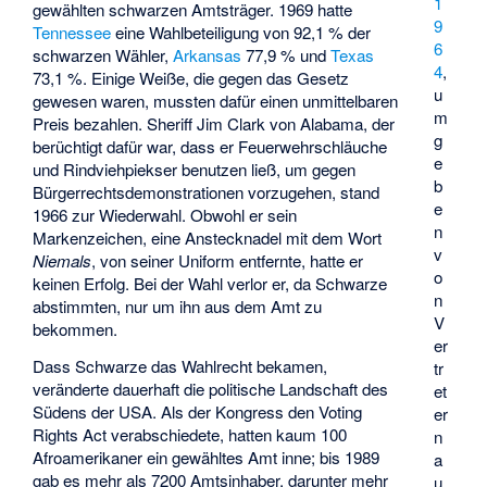
1
gewählten schwarzen Amtsträger. 1969 hatte
9
Tennessee
eine Wahlbeteiligung von 92,1 % der
6
schwarzen Wähler,
Arkansas
77,9 % und
Texas
4
,
73,1 %. Einige Weiße, die gegen das Gesetz
u
gewesen waren, mussten dafür einen unmittelbaren
m
Preis bezahlen. Sheriff Jim Clark von Alabama, der
g
berüchtigt dafür war, dass er Feuerwehrschläuche
e
und Rindviehpiekser benutzen ließ, um gegen
b
Bürgerrechtsdemonstrationen vorzugehen, stand
e
1966 zur Wiederwahl. Obwohl er sein
n
Markenzeichen, eine Anstecknadel mit dem Wort
v
Niemals
, von seiner Uniform entfernte, hatte er
o
keinen Erfolg. Bei der Wahl verlor er, da Schwarze
n
abstimmten, nur um ihn aus dem Amt zu
V
bekommen.
er
Dass Schwarze das Wahlrecht bekamen,
tr
veränderte dauerhaft die politische Landschaft des
et
Südens der USA. Als der Kongress den Voting
er
Rights Act verabschiedete, hatten kaum 100
n
Afroamerikaner ein gewähltes Amt inne; bis 1989
a
gab es mehr als 7200 Amtsinhaber, darunter mehr
u