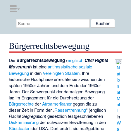
Bürgerrechtsbewegung
Die
Bürgerrechtsbewegung
(
englisch
Civil Rights
Movement
) ist eine
antirassistische
soziale
N
Bewegung
in den
Vereinigten Staaten
. Ihre
at
historische Hochphase erreichte sie zwischen den
io
späten 1950er Jahren und dem Ende der 1960er
n
Jahre. Der Schwerpunkt der damaligen Bewegung
al
lag im Engagement für die Durchsetzung der
M
Bürgerrechte
der
Afroamerikaner
gegen die zu
al
dieser Zeit in Form der „
Rassentrennung
“ (englisch
l
Racial Segregation
) gesetzlich festgeschriebenen
in
Diskriminierung
der schwarzen Bevölkerung in den
W
Südstaaten
der USA. Dort erstritt sie maßgebliche
a