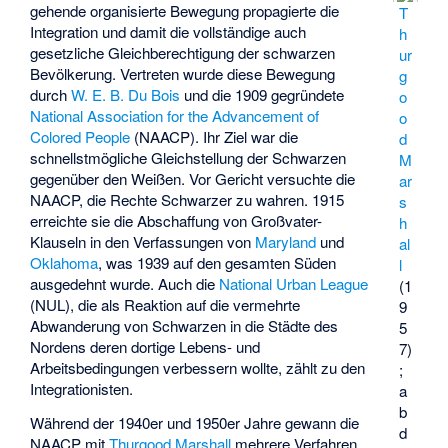
gehende organisierte Bewegung propagierte die
T
Integration und damit die vollständige auch
h
gesetzliche Gleichberechtigung der schwarzen
ur
Bevölkerung. Vertreten wurde diese Bewegung
g
durch
W. E. B. Du Bois
und die 1909 gegründete
o
National Association for the Advancement of
o
Colored People
(NAACP). Ihr Ziel war die
d
schnellstmögliche Gleichstellung der Schwarzen
M
gegenüber den Weißen. Vor Gericht versuchte die
ar
NAACP, die Rechte Schwarzer zu wahren. 1915
s
erreichte sie die Abschaffung von Großvater-
h
Klauseln in den Verfassungen von
Maryland
und
al
Oklahoma
, was 1939 auf den gesamten Süden
l
ausgedehnt wurde. Auch die
National Urban League
(1
(NUL), die als Reaktion auf die vermehrte
9
Abwanderung von Schwarzen in die Städte des
5
Nordens deren dortige Lebens- und
7)
Arbeitsbedingungen verbessern wollte, zählt zu den
;
Integrationisten.
a
b
Während der 1940er und 1950er Jahre gewann die
d
NAACP mit
Thurgood Marshall
mehrere Verfahren,