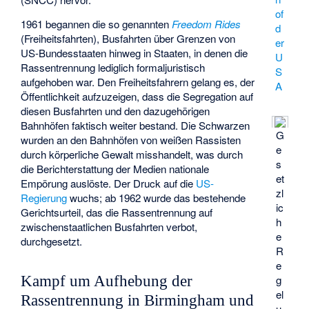
of
1961 begannen die so genannten
Freedom Rides
d
(Freiheitsfahrten), Busfahrten über Grenzen von
er
US-Bundesstaaten hinweg in Staaten, in denen die
U
Rassentrennung lediglich formaljuristisch
S
aufgehoben war. Den Freiheitsfahrern gelang es, der
A
Öffentlichkeit aufzuzeigen, dass die Segregation auf
diesen Busfahrten und den dazugehörigen
Bahnhöfen faktisch weiter bestand. Die Schwarzen
G
wurden an den Bahnhöfen von weißen Rassisten
e
durch körperliche Gewalt misshandelt, was durch
s
die Berichterstattung der Medien nationale
et
Empörung auslöste. Der Druck auf die
US-
zl
Regierung
wuchs; ab 1962 wurde das bestehende
ic
Gerichtsurteil, das die Rassentrennung auf
h
zwischenstaatlichen Busfahrten verbot,
e
durchgesetzt.
R
e
Kampf um Aufhebung der
g
el
Rassentrennung in Birmingham und
u