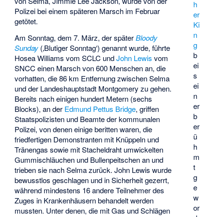
von Selma, Jimmie Lee Jackson, wurde von der
h
Polizei bei einem späteren Marsch im Februar
er
getötet.
Ki
n
Am Sonntag, dem 7. März, der später
Bloody
g
Sunday
(‚Blutiger Sonntag‘) genannt wurde, führte
b
Hosea Williams
vom SCLC und
John Lewis
vom
ei
SNCC einen
Marsch
von 600 Menschen an, die
s
vorhatten, die 86 km Entfernung zwischen Selma
ei
und der Landeshauptstadt Montgomery zu gehen.
n
Bereits nach einigen hundert Metern (sechs
er
Blocks), an der
Edmund Pettus Bridge
, griffen
b
Staatspolizisten und Beamte der kommunalen
er
Polizei, von denen einige beritten waren, die
ü
friedfertigen Demonstranten mit Knüppeln und
h
Tränengas sowie mit Stacheldraht umwickelten
m
Gummischläuchen und Bullenpeitschen an und
t
trieben sie nach Selma zurück. John Lewis wurde
g
bewusstlos geschlagen und in Sicherheit gezerrt,
e
während mindestens 16 andere Teilnehmer des
w
Zuges in Krankenhäusern behandelt werden
or
mussten. Unter denen, die mit Gas und Schlägen