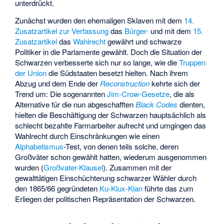
unterdrückt.
Zunächst wurden den ehemaligen Sklaven mit dem
14.
Zusatzartikel zur Verfassung
das
Bürger-
und mit dem
15.
Zusatzartikel
das
Wahlrecht
gewährt und schwarze
Politiker in die Parlamente gewählt. Doch die Situation der
Schwarzen verbesserte sich nur so lange, wie die
Truppen
der Union
die Südstaaten besetzt hielten. Nach ihrem
Abzug und dem Ende der
Reconstruction
kehrte sich der
Trend um: Die sogenannten
Jim-Crow-Gesetze
, die als
Alternative für die nun abgeschafften
Black Codes
dienten,
hielten die Beschäftigung der Schwarzen hauptsächlich als
schlecht bezahlte Farmarbeiter aufrecht und umgingen das
Wahlrecht durch Einschränkungen wie einen
Alphabetismus
-Test, von denen teils solche, deren
Großväter schon gewählt hatten, wiederum ausgenommen
wurden (
Großvater-Klausel
). Zusammen mit der
gewalttätigen Einschüchterung schwarzer Wähler durch
den 1865/66 gegründeten
Ku-Klux-Klan
führte das zum
Erliegen der politischen Repräsentation der Schwarzen.