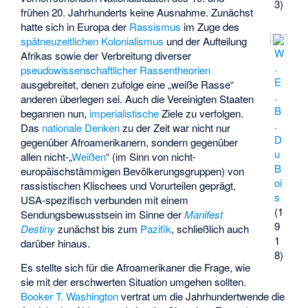
3)
frühen 20. Jahrhunderts keine Ausnahme. Zunächst
hatte sich in Europa der
Rassismus
im Zuge des
spätneuzeitlichen
Kolonialismus
und der Aufteilung
W
Afrikas sowie der Verbreitung diverser
.
pseudowissenschaftlicher
Rassentheorien
E
ausgebreitet, denen zufolge eine „weiße Rasse“
.
anderen überlegen sei. Auch die Vereinigten Staaten
B
begannen nun,
imperialistische
Ziele zu verfolgen.
.
Das
nationale Denken
zu der Zeit war nicht nur
D
gegenüber Afroamerikanern, sondern gegenüber
u
allen nicht-„
Weißen
“ (im Sinn von nicht-
B
europäischstämmigen Bevölkerungsgruppen) von
oi
rassistischen Klischees und Vorurteilen geprägt,
s
USA-spezifisch verbunden mit einem
(1
Sendungsbewusstsein im Sinne der
Manifest
9
Destiny
zunächst bis zum
Pazifik
, schließlich auch
1
darüber hinaus.
8)
Es stellte sich für die Afroamerikaner die Frage, wie
sie mit der erschwerten Situation umgehen sollten.
Booker T. Washington
vertrat um die Jahrhundertwende die