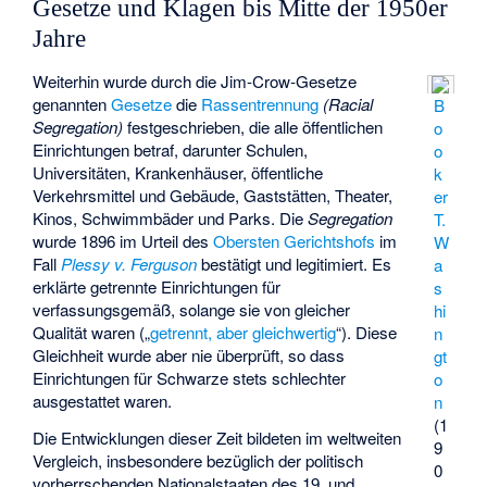
Gesetze und Klagen bis Mitte der 1950er
Jahre
Weiterhin wurde durch die Jim-Crow-Gesetze
genannten
Gesetze
die
Rassentrennung
(Racial
B
Segregation)
festgeschrieben, die alle öffentlichen
o
Einrichtungen betraf, darunter Schulen,
o
Universitäten, Krankenhäuser, öffentliche
k
Verkehrsmittel und Gebäude, Gaststätten, Theater,
er
Kinos, Schwimmbäder und Parks. Die
Segregation
T.
wurde 1896 im Urteil des
Obersten Gerichtshofs
im
W
Fall
Plessy v. Ferguson
bestätigt und legitimiert. Es
a
erklärte getrennte Einrichtungen für
s
verfassungsgemäß, solange sie von gleicher
hi
Qualität waren („
getrennt, aber gleichwertig
“). Diese
n
Gleichheit wurde aber nie überprüft, so dass
gt
Einrichtungen für Schwarze stets schlechter
o
ausgestattet waren.
n
(1
Die Entwicklungen dieser Zeit bildeten im weltweiten
9
Vergleich, insbesondere bezüglich der politisch
0
vorherrschenden Nationalstaaten des 19. und