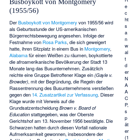
Busboykott von Montgomery
e
(1955/56)
c
ht
Der
Busboykott von Montgomery
von 1955/56 wird
s
als Geburtsstunde der US-amerikanischen
a
Bürgerrechtsbewegung angesehen. Infolge der
n
Festnahme von
Rosa Parks
, die sich geweigert
w
hatte, ihren Sitzplatz in einem Bus in
Montgomery
,
al
Alabama
für einen Weißen zu räumen, boykottierte
t
die afroamerikanische Bevölkerung der Stadt 13
d
Monate lang das Busunternehmen. Zusätzlich
er
reichte eine Gruppe Betroffener Klage ein
(Gayle v.
N
Browder)
, mit der Begründung, die Regeln der
A
Rassentrennung des Busunternehmens verstießen
A
gegen den
14. Zusatzartikel zur Verfassung
. Dieser
C
Klage wurde mit Verweis auf die
P,
Grundsatzentscheidung
Brown v. Board of
s
Education
stattgegeben, was der Oberste
p
Gerichtshof am 13. November 1956 bestätigte. Die
ät
Schwarzen hatten durch diesen Vorfall nationale
er
Aufmerksamkeit gewonnen, insbesondere der
(1