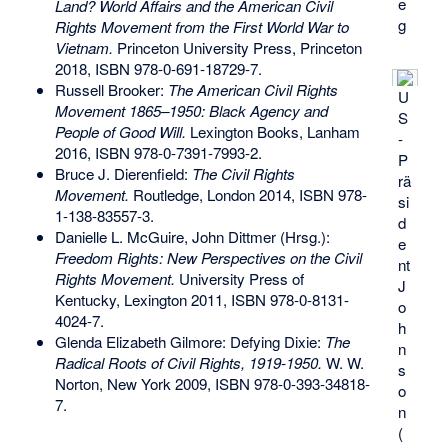
e
Land? World Affairs and the American Civil
g
Rights Movement from the First World War to
Vietnam.
Princeton University Press, Princeton
2018,
ISBN 978-0-691-18729-7
.
Russell Brooker:
The American Civil Rights
U
Movement 1865–1950: Black Agency and
S
People of Good Will.
Lexington Books, Lanham
-
2016,
ISBN 978-0-7391-7993-2
.
P
Bruce J. Dierenfield:
The Civil Rights
rä
Movement.
Routledge, London 2014,
ISBN 978-
si
1-138-83557-3
.
d
Danielle L. McGuire, John Dittmer (Hrsg.):
e
Freedom Rights: New Perspectives on the Civil
nt
Rights Movement.
University Press of
J
Kentucky, Lexington 2011,
ISBN 978-0-8131-
o
4024-7
.
h
Glenda Elizabeth Gilmore: Defying Dixie:
The
n
Radical Roots of Civil Rights, 1919-1950.
W. W.
s
Norton, New York 2009,
ISBN 978-0-393-34818-
o
7
.
n
(