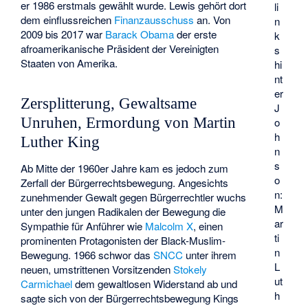
er 1986 erstmals gewählt wurde. Lewis gehört dort
li
dem einflussreichen
Finanzausschuss
an. Von
n
2009 bis 2017 war
Barack Obama
der erste
k
afroamerikanische Präsident der Vereinigten
s
Staaten von Amerika.
hi
nt
er
Zersplitterung, Gewaltsame
J
Unruhen, Ermordung von Martin
o
h
Luther King
n
s
Ab Mitte der 1960er Jahre kam es jedoch zum
o
Zerfall der Bürgerrechtsbewegung. Angesichts
n:
zunehmender Gewalt gegen Bürgerrechtler wuchs
M
unter den jungen Radikalen der Bewegung die
ar
Sympathie für Anführer wie
Malcolm X
, einen
ti
prominenten Protagonisten der
Black-Muslim
-
n
Bewegung. 1966 schwor das
SNCC
unter ihrem
L
neuen, umstrittenen Vorsitzenden
Stokely
ut
Carmichael
dem gewaltlosen Widerstand ab und
h
sagte sich von der Bürgerrechtsbewegung Kings