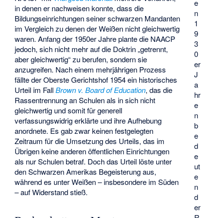
e
in denen er nachweisen konnte, dass die
n
Bildungseinrichtungen seiner schwarzen Mandanten
1
im Vergleich zu denen der Weißen nicht gleichwertig
9
waren. Anfang der 1950er Jahre plante die NAACP
3
jedoch, sich nicht mehr auf die Doktrin „getrennt,
0
aber gleichwertig“ zu berufen, sondern sie
er
anzugreifen. Nach einem mehrjährigen Prozess
J
fällte der Oberste Gerichtshof 1954 ein historisches
a
Urteil im Fall
Brown v. Board of Education
, das die
hr
Rassentrennung an Schulen als in sich nicht
e
gleichwertig und somit für generell
n
verfassungswidrig erklärte und ihre Aufhebung
b
anordnete. Es gab zwar keinen festgelegten
e
Zeitraum für die Umsetzung des Urteils, das im
d
Übrigen keine anderen öffentlichen Einrichtungen
e
als nur Schulen betraf. Doch das Urteil löste unter
ut
den Schwarzen Amerikas Begeisterung aus,
e
während es unter Weißen – insbesondere im Süden
n
– auf Widerstand stieß.
d
er
R