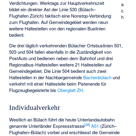
Verdichtungen. Werktags zur Hauptverkehrszeit
a
bildet ein direkter Ast der Linie 530 (Bülach–
c
Flughafen Zürich) faktisch eine Nonstop-Verbindung
h
zum Flughafen. Auf Gemeindegebiet werden neun
weitere Haltestellen von den regionalen Buslinien
bedient.
Die drei täglich verkehrenden Bülacher Ortsbuslinien 501,
503 und 504 fallen ebenfalls in die Zuständigkeit von
PostAuto und bedienen neben dem Bahnhof und drei
Regionalbus-Haltestellen weitere 21 Haltestellen auf
Gemeindegebiet. Die Linie 504 bedient auch zwei
Haltestellen in der Nachbargemeinde
Bachenbülach
und
verkehrt mit einer Haltestelle beim Pistenende für
Flugzeugbegeisterte bis
Oberglatt ZH
.
Individualverkehr
Westlich an Bülach führt die heute Unterlandautobahn
[
28
]
genannte Unterländer Expressstrasse
A51
(Zürich–
Flughafen–Bülach) vorbei und erschliesst die Gemeinde