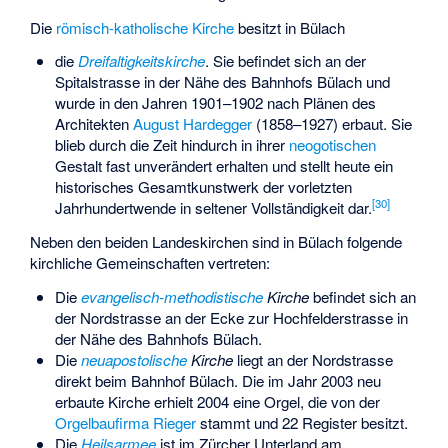
Die
römisch-katholische Kirche
besitzt in Bülach
die
Dreifaltigkeitskirche
. Sie befindet sich an der
Spitalstrasse in der Nähe des Bahnhofs Bülach und
wurde in den Jahren 1901–1902 nach Plänen des
Architekten
August Hardegger
(1858–1927) erbaut. Sie
blieb durch die Zeit hindurch in ihrer
neogotischen
Gestalt fast unverändert erhalten und stellt heute ein
historisches Gesamtkunstwerk der vorletzten
[
30
]
Jahrhundertwende in seltener Vollständigkeit dar.
Neben den beiden Landeskirchen sind in Bülach folgende
kirchliche Gemeinschaften vertreten:
Die
evangelisch-methodistische
Kirche
befindet sich an
der Nordstrasse an der Ecke zur Hochfelderstrasse in
der Nähe des Bahnhofs Bülach.
Die
neuapostolische
Kirche
liegt an der Nordstrasse
direkt beim Bahnhof Bülach. Die im Jahr 2003 neu
erbaute Kirche erhielt 2004 eine Orgel, die von der
Orgelbaufirma Rieger
stammt und 22 Register besitzt.
Die
Heilsarmee
ist im Zürcher Unterland am