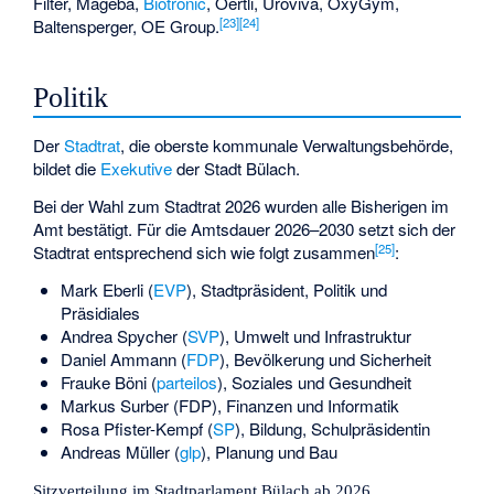
Filter,
Mageba
,
Biotronic
, Oertli, Uroviva, OxyGym,
[
23
]
[
24
]
Baltensperger, OE Group.
Politik
Der
Stadtrat
, die oberste kommunale Verwaltungsbehörde,
bildet die
Exekutive
der Stadt Bülach.
Bei der Wahl zum Stadtrat 2026 wurden alle Bisherigen im
Amt bestätigt. Für die Amtsdauer 2026–2030 setzt sich der
[
25
]
Stadtrat entsprechend sich wie folgt zusammen
:
Mark Eberli (
EVP
), Stadtpräsident, Politik und
Präsidiales
Andrea Spycher (
SVP
), Umwelt und Infrastruktur
Daniel Ammann (
FDP
), Bevölkerung und Sicherheit
Frauke Böni (
parteilos
), Soziales und Gesundheit
Markus Surber (FDP), Finanzen und Informatik
Rosa Pfister-Kempf (
SP
), Bildung, Schulpräsidentin
Andreas Müller (
glp
), Planung und Bau
Sitzverteilung im Stadtparlament Bülach ab 2026