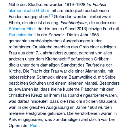
Nähe des Stadtkerns wurden 1919–1928
Im Füchsli
alemannische Gräber
mit archäologisch bedeutenden
[
7
]
Funden ausgegraben.
Gefunden wurden hierbei zwei
Fibeln, die eine ist das sog.
Fischfibelpaar
, die andere die
Bülacher Fibel
, der bis heute (Stand 2013) einzige Fund mit
Runeninschrift
in der Schweiz. Die im Jahr 1968
gemachten archäologischen Ausgrabungen in der
reformierten Ortskirche brachten das Grab einer adeligen
Frau aus dem 7. Jahrhundert zutage, getrennt von allen
anderen unter dem Kirchenschiff gefundenen Gräbern,
direkt unter dem damaligen Standort des Taufsteins der
Kirche. Die Tracht der Frau war die einer Alamannin, mit
nebst reichem Schmuck einem Baumwollkleid, mit Seide
bestickten Schuhen und einem leinenen Mantel. Besonders
zu erwähnen ist, dass kleine kupferne Plättchen mit dem
christlichen Kreuz an ihrem Halsband eingearbeitet waren,
was darauf hindeutet, dass die Frau christlichen Glaubens
war. In der gleichen Ausgrabung im Jahre 1968 wurden
mehrere Pestgräber gefunden. Die Verstorbenen waren in
Kalk eingegossen, was zur damaligen Zeit üblich war bei
[
8
]
Opfern der
Pest
.