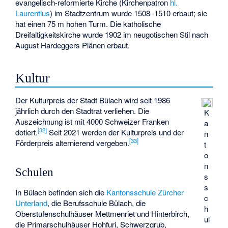
evangelisch-reformierte Kirche (Kirchenpatron
hl.
Laurentius
) im Stadtzentrum wurde 1508–1510 erbaut; sie
hat einen 75 m hohen Turm. Die katholische
Dreifaltigkeitskirche wurde 1902 im neugotischen Stil nach
August Hardeggers Plänen erbaut.
Kultur
Der Kulturpreis der Stadt Bülach wird seit 1986
jährlich durch den Stadtrat verliehen. Die
K
Auszeichnung ist mit 4000 Schweizer Franken
a
[
32
]
dotiert.
Seit 2021 werden der Kulturpreis und der
n
[
33
]
Förderpreis alternierend vergeben.
t
o
n
Schulen
s
s
In Bülach befinden sich die
Kantonsschule Zürcher
c
Unterland
, die Berufsschule Bülach, die
h
Oberstufenschulhäuser Mettmenriet und Hinterbirch,
ul
die Primarschulhäuser Hohfuri, Schwerzgrub,