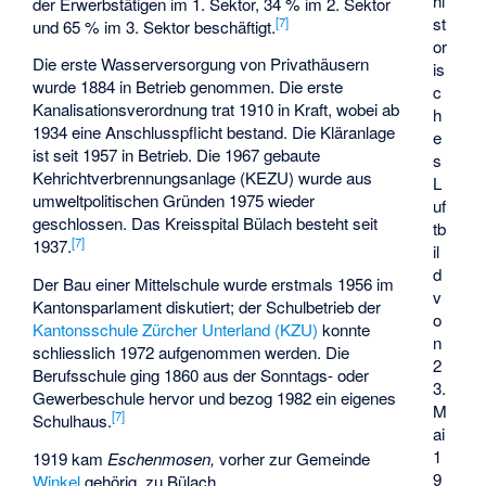
hi
der Erwerbstätigen im 1. Sektor, 34 % im 2. Sektor
st
[
7
]
und 65 % im 3. Sektor beschäftigt.
or
Die erste Wasserversorgung von Privathäusern
is
wurde 1884 in Betrieb genommen. Die erste
c
Kanalisationsverordnung trat 1910 in Kraft, wobei ab
h
1934 eine Anschlusspflicht bestand. Die Kläranlage
e
ist seit 1957 in Betrieb. Die 1967 gebaute
s
Kehrichtverbrennungsanlage (KEZU) wurde aus
L
umweltpolitischen Gründen 1975 wieder
uf
geschlossen. Das Kreisspital Bülach besteht seit
tb
[
7
]
1937.
il
d
Der Bau einer Mittelschule wurde erstmals 1956 im
v
Kantonsparlament diskutiert; der Schulbetrieb der
o
Kantonsschule Zürcher Unterland (KZU)
konnte
n
schliesslich 1972 aufgenommen werden. Die
2
Berufsschule ging 1860 aus der Sonntags- oder
3.
Gewerbeschule hervor und bezog 1982 ein eigenes
M
[
7
]
Schulhaus.
ai
1
1919 kam
Eschenmosen,
vorher zur Gemeinde
9
Winkel
gehörig, zu Bülach.