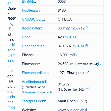
BFS-Nr.
:
0053
en
Diale
Postleitzahl
:
8180
kt
Büüli
UN/LOCODE
:
CH BUA
[
ˈbyːl
Koordinaten
:
683122
/
263712
[
5
]
i
]
)
ist
Höhe
:
428
m ü. M.
eine
politi
[
1
]
Höhenbereich
:
379–597
m ü. M.
sche
[
2
]
Fläche:
16,09 km²
Gem
eind
[
3
]
Einwohner:
24'508
(31. Dezember 2024)
e
und
Einwohnerdichte
:
1271 Einw. pro km²
der
Hau
Ausländeranteil
:
31,5 %
ptort
(Einwohner ohne
[
4
]
(31. Dezember 2024)
des
Schweizer Bürgerrecht
)
gleic
Stadtpräsident
:
Mark Eberli (
EVP
)
hna
mige
Website:
www.buelach.ch