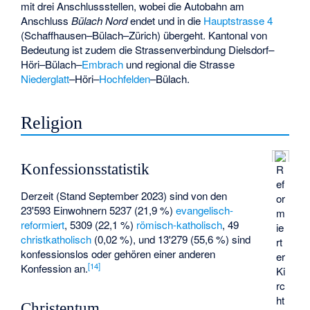
mit drei Anschlussstellen, wobei die Autobahn am
Anschluss
Bülach Nord
endet und in die
Hauptstrasse 4
(Schaffhausen–Bülach–Zürich) übergeht. Kantonal von
Bedeutung ist zudem die Strassenverbindung Dielsdorf–
Höri–Bülach–
Embrach
und regional die Strasse
Niederglatt
–Höri–
Hochfelden
–Bülach.
Religion
Konfessionsstatistik
R
ef
Derzeit (Stand September 2023) sind von den
or
23'593 Einwohnern 5237 (21,9 %)
evangelisch-
m
reformiert
, 5309 (22,1 %)
römisch-katholisch
, 49
ie
christkatholisch
(0,02 %), und 13'279 (55,6 %) sind
rt
konfessionslos oder gehören einer anderen
er
[
14
]
Konfession an.
Ki
rc
ht
Christentum