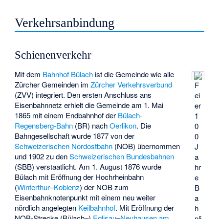
Verkehrsanbindung
Schienenverkehr
Mit dem
Bahnhof Bülach
ist die Gemeinde wie alle
Zürcher Gemeinden im
Zürcher Verkehrsverbund
F
(ZVV) integriert. Den ersten Anschluss ans
ei
Eisenbahnnetz erhielt die Gemeinde am 1. Mai
er
1865 mit einem Endbahnhof der
Bülach-
1
Regensberg-Bahn
(BR) nach
Oerlikon
. Die
0
Bahngesellschaft wurde 1877 von der
0
Schweizerischen Nordostbahn
(NOB) übernommen
J
und 1902 zu den
Schweizerischen Bundesbahnen
a
(SBB) verstaatlicht. Am 1. August 1876 wurde
hr
Bülach mit Eröffnung der Hochrheinbahn
e
(
Winterthur
–
Koblenz
) der NOB zum
B
Eisenbahnknotenpunkt mit einem neu weiter
a
nördlich angelegten
Keilbahnhof
. Mit Eröffnung der
h
NOB-Strecke (Bülach–)
Eglisau
–
Neuhausen am
nli