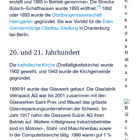
erstellt und 1865 in Betrieb genommen. Die Strecke
li
[
7
]
Bülach–Schaffhausen wurde 1893 eröffnet.
1892
n
oder 1893 wurde die
Obstbaugenossenschaft
k
Heimgarten
gegründet. Sie war Vorbild für die
Eden
s
Gemeinnützige Obstbau-Siedlung
in Oranienburg
d
bei Berlin.
a
s
20. und 21. Jahrhundert
R
at
Die
katholische Kirche
(Dreifaltigkeitskirche) wurde
h
1902 geweiht, und 1943 wurde die Kirchgemeinde
a
gegründet.
u
s
1890/91 wurde das Glaswerk gebaut. Die Glasfabrik
Vetropack AG war bis 2001 zusammen mit den
Glaswerken Saint-Prex und Wauwil das grösste
B
Glasverpackungsunternehmen der Schweiz. Im
ül
Jahr 1917 nahm die Giesserei Sulzer AG ihren
a
Betrieb auf. Weitere mittelgrosse Industriebetriebe
c
sind im Motoren-, Stahl- und Maschinenbau sowie
h,
in der Computerbranche tätig. 1990 waren gut 1 %