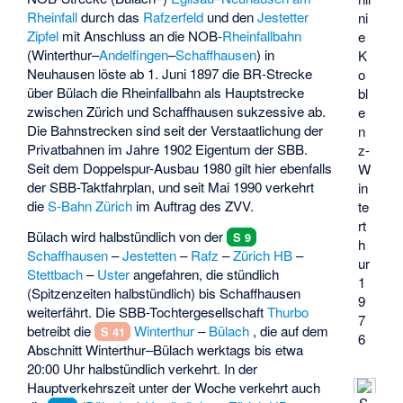
Rheinfall
durch das
Rafzerfeld
und den
Jestetter
ni
Zipfel
mit Anschluss an die NOB-
Rheinfallbahn
e
(Winterthur–
Andelfingen
–
Schaffhausen
) in
K
Neuhausen löste ab 1. Juni 1897 die BR-Strecke
o
über Bülach die Rheinfallbahn als Hauptstrecke
bl
zwischen Zürich und Schaffhausen sukzessive ab.
e
Die Bahnstrecken sind seit der Verstaatlichung der
n
Privatbahnen im Jahre 1902 Eigentum der SBB.
z-
Seit dem Doppelspur-Ausbau 1980 gilt hier ebenfalls
W
der SBB-Taktfahrplan, und seit Mai 1990 verkehrt
in
die
S-Bahn Zürich
im Auftrag des ZVV.
te
rt
Bülach wird halbstündlich von der
S 9
h
Schaffhausen
–
Jestetten
–
Rafz
–
Zürich HB
–
ur
Stettbach
–
Uster
angefahren, die stündlich
1
(Spitzenzeiten halbstündlich) bis Schaffhausen
9
weiterfährt. Die SBB-Tochtergesellschaft
Thurbo
7
betreibt die
Winterthur
–
Bülach
, die auf dem
S 41
6
Abschnitt Winterthur–Bülach werktags bis etwa
20:00 Uhr halbstündlich verkehrt. In der
Hauptverkehrszeit unter der Woche verkehrt auch
S