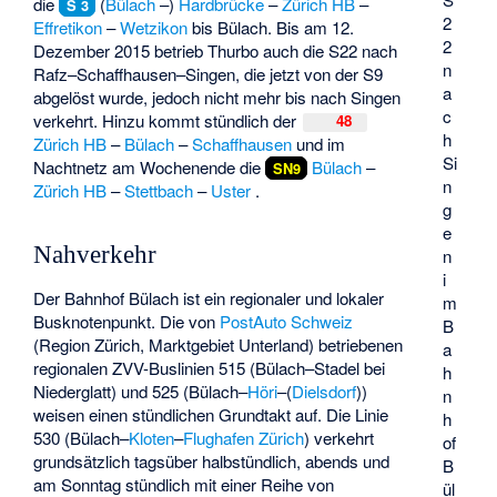
die
(
Bülach
–)
Hardbrücke
–
Zürich HB
–
S 3
2
Effretikon
–
Wetzikon
bis Bülach. Bis am 12.
2
Dezember 2015 betrieb Thurbo auch die S22 nach
n
Rafz–Schaffhausen–Singen, die jetzt von der S9
a
abgelöst wurde, jedoch nicht mehr bis nach Singen
c
verkehrt. Hinzu kommt stündlich der
48
h
Zürich HB
–
Bülach
–
Schaffhausen
und im
Si
Nachtnetz am Wochenende die
Bülach
–
SN9
n
Zürich HB
–
Stettbach
–
Uster
.
g
e
Nahverkehr
n
i
Der Bahnhof Bülach ist ein regionaler und lokaler
m
Busknotenpunkt. Die von
PostAuto Schweiz
B
(Region Zürich, Marktgebiet Unterland) betriebenen
a
regionalen ZVV-Buslinien 515 (Bülach–Stadel bei
h
Niederglatt) und 525 (Bülach–
Höri
–(
Dielsdorf
))
n
weisen einen stündlichen Grundtakt auf. Die Linie
h
530 (Bülach–
Kloten
–
Flughafen Zürich
) verkehrt
of
grundsätzlich tagsüber halbstündlich, abends und
B
am Sonntag stündlich mit einer Reihe von
ül