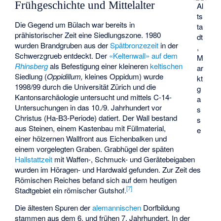
Frühgeschichte und Mittelalter
Al
ts
Die Gegend um Bülach war bereits in
ta
prähistorischer Zeit eine Siedlungszone. 1980
dt
wurden Brandgruben aus der
Spätbronzezeit
in der
,
Schwerzgrueb entdeckt. Der
«Keltenwall» auf dem
M
Rhinsberg
als Befestigung einer kleineren
keltischen
ar
Siedlung (
Oppidillum,
kleines Oppidum) wurde
kt
1998/99 durch die Universität Zürich und die
g
Kantonsarchäologie untersucht und mittels C-14-
a
Untersuchungen in das 10./9. Jahrhundert vor
s
Christus (Ha-B3-Periode) datiert. Der Wall bestand
s
aus Steinen, einem Kastenbau mit Füllmaterial,
e
einer hölzernen Wallfront aus Eichenbalken und
einem vorgelegten Graben. Grabhügel der späten
Hallstattzeit
mit Waffen-, Schmuck- und Gerätebeigaben
wurden im Höragen- und Hardwald gefunden. Zur Zeit des
Römischen Reiches befand sich auf dem heutigen
[
7
]
Stadtgebiet ein römischer Gutshof.
Die ältesten Spuren der
alemannischen
Dorfbildung
stammen aus dem 6. und frühen 7. Jahrhundert. In der