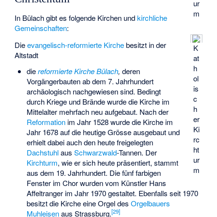
ur
m
In Bülach gibt es folgende Kirchen und
kirchliche
Gemeinschaften
:
Die
evangelisch-reformierte Kirche
besitzt in der
K
Altstadt
at
h
die
reformierte Kirche Bülach
,
deren
ol
Vorgängerbauten ab dem 7. Jahrhundert
is
archäologisch nachgewiesen sind. Bedingt
c
durch Kriege und Brände wurde die Kirche im
h
Mittelalter mehrfach neu aufgebaut. Nach der
er
Reformation
im Jahr 1528 wurde die Kirche im
Ki
Jahr 1678 auf die heutige Grösse ausgebaut und
rc
erhielt dabei auch den heute freigelegten
ht
Dachstuhl
aus
Schwarzwald
-Tannen. Der
ur
Kirchturm
, wie er sich heute präsentiert, stammt
m
aus dem 19. Jahrhundert. Die fünf farbigen
Fenster im Chor wurden vom Künstler
Hans
Affeltranger
im Jahr 1970 gestaltet. Ebenfalls seit 1970
besitzt die Kirche eine Orgel des
Orgelbauers
[
29
]
Muhleisen
aus Strassburg.