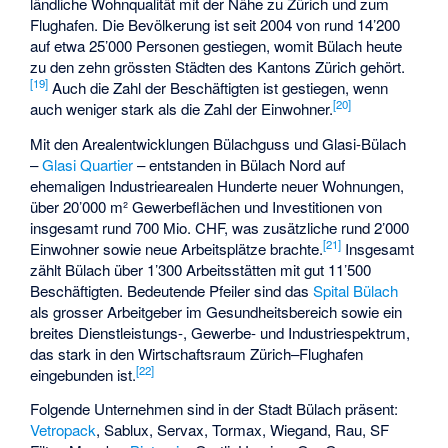
ländliche Wohnqualität mit der Nähe zu Zürich und zum
Flughafen. Die Bevölkerung ist seit 2004 von rund 14’200
auf etwa 25’000 Personen gestiegen, womit Bülach heute
zu den zehn grössten Städten des Kantons Zürich gehört.
[
19
]
Auch die Zahl der Beschäftigten ist gestiegen, wenn
[
20
]
auch weniger stark als die Zahl der Einwohner.
Mit den Arealentwicklungen Bülachguss und Glasi-Bülach
–
Glasi Quartier
– entstanden in Bülach Nord auf
ehemaligen Industriearealen Hunderte neuer Wohnungen,
über 20’000 m² Gewerbeflächen und Investitionen von
insgesamt rund 700 Mio. CHF, was zusätzliche rund 2’000
[
21
]
Einwohner sowie neue Arbeitsplätze brachte.
Insgesamt
zählt Bülach über 1’300 Arbeitsstätten mit gut 11’500
Beschäftigten. Bedeutende Pfeiler sind das
Spital Bülach
als grosser Arbeitgeber im Gesundheitsbereich sowie ein
breites Dienstleistungs-, Gewerbe- und Industriespektrum,
das stark in den Wirtschaftsraum Zürich–Flughafen
[
22
]
eingebunden ist.
Folgende Unternehmen sind in der Stadt Bülach präsent:
Vetropack
, Sablux,
Servax
, Tormax, Wiegand, Rau, SF