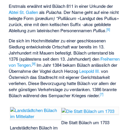
Erstmals erwähnt wird Bülach 811 in einer Urkunde der
Abtei St. Gallen
als
Pulacha
. Der Name geht auf eine nicht
belegte Form
(prædium) *Pulliācum
«Landgut des Pullius»
zurück, eine mit dem keltischen Suffix
-akos
gebildete
[
5
]
Ableitung zum lateinischen Personennamen
Pullius
.
Die sich im Hochmittelalter zu einer geschlossenen
Siedlung entwickelnde Ortschaft war bereits im 13.
Jahrhundert mit Mauern befestigt. Bülach unterstand bis
1376 (spätestens seit dem 13. Jahrhundert) den
Freiherren
[
9
]
von Tengen
.
Im Jahr 1384 bekam Bülach anlässlich der
Übernahme der Vogtei durch Herzog
Leopold III.
von
Österreich das Stadtrecht mit eigener Gerichtsbarkeit
verliehen. Diese Bevorzugung hatte Bülach vor allem der
sehr günstigen Verkehrslage zu verdanken. 1386 brannte
[
7
]
Bülach während des Sempacher Krieges nieder.
Die Statt Bülach um 1703
Landstädtchen Bülach im