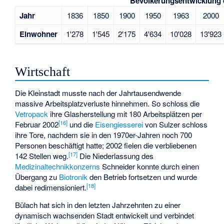
Bevölkerungsentwicklung 
Jahr
1836
1850
1900
1950
1963
2000
Einwohner
1'278
1'545
2'175
4'634
10'028
13'923
Wirtschaft
Die Kleinstadt musste nach der Jahrtausendwende
massive Arbeitsplatzverluste hinnehmen. So schloss die
Vetropack
ihre Glasherstellung mit 180 Arbeitsplätzen per
[
16
]
Februar 2002
und die
Eisengiesserei
von Sulzer schloss
ihre Tore, nachdem sie in den 1970er-Jahren noch 700
Personen beschäftigt hatte; 2002 fielen die verbliebenen
[
17
]
142 Stellen weg.
Die Niederlassung des
Medizinaltechnikkonzerns
Schneider konnte durch einen
Übergang zu
Biotronik
den Betrieb fortsetzen und wurde
[
18
]
dabei redimensioniert.
Bülach hat sich in den letzten Jahrzehnten zu einer
dynamisch wachsenden Stadt entwickelt und verbindet