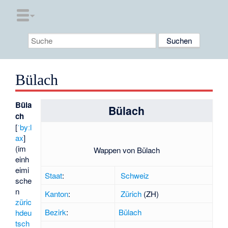
Bülach
Büla
Bülach
ch
[
ˈbyːl
ax
]
(im
Wappen von Bülach
einh
eimi
Staat
:
Schweiz
sche
n
Kanton
:
Zürich
(ZH)
züric
Bezirk
:
Bülach
hdeu
tsch