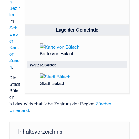
n
Bezir
ks
im
Sch
Lage der Gemeinde
weiz
er
Kant
Karte von Bülach
on
Züric
Weitere Karten
h
.
Die
Stadt Bülach
Stadt
Büla
ch
ist das wirtschaftliche Zentrum der Region
Zürcher
Unterland
.
Inhaltsverzeichnis