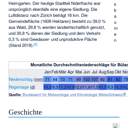
Heimgarten. Der heutige Stadtteil Niderflachs war
s
ursprünglich ebenfalls eine eigene Siedlung. Die
b
Luftdistanz nach Zürich beträgt 16 km. Die
a
Gemeindefläche (1609 Hektaren) besteht zu 39,0 %
u
aus Wald, 29,8 % werden landwirtschaftlich genutzt,
m
und 30,8 % dienen der Siedlung und dem Verkehr.
e
0,3 % sind Gewässer- und unproduktive Fläche
n
[
6
]
(Stand 2018).
Monatliche Durchschnittsniederschläge für Büla
Jan
Feb
Mär
Apr
Mai
Jun
Jul
Aug
Sep
Okt
No
Niederschlag
(
mm
)
71
64
73
71
99
102
107
92
81
82
7
Regentage
(
d
)
10,3
9,3
11,2
10,9
12,0
11,6
11,5
10,5
9,3
10,3
10
Quelle:
Bundesamt für Meteorologie und Klimatologie MeteoSchweiz
Geschichte