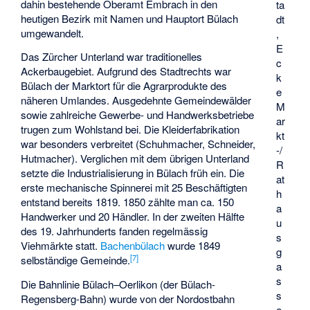
dahin bestehende Oberamt Embrach in den
ta
heutigen Bezirk mit Namen und Hauptort Bülach
dt
umgewandelt.
,
E
Das Zürcher Unterland war traditionelles
c
Ackerbaugebiet. Aufgrund des Stadtrechts war
k
Bülach der Marktort für die Agrarprodukte des
e
näheren Umlandes. Ausgedehnte Gemeindewälder
M
sowie zahlreiche Gewerbe- und Handwerksbetriebe
ar
trugen zum Wohlstand bei. Die Kleiderfabrikation
kt
war besonders verbreitet (Schuhmacher, Schneider,
-/
Hutmacher). Verglichen mit dem übrigen Unterland
R
setzte die Industrialisierung in Bülach früh ein. Die
at
erste mechanische Spinnerei mit 25 Beschäftigten
h
entstand bereits 1819. 1850 zählte man ca. 150
a
Handwerker und 20 Händler. In der zweiten Hälfte
u
des 19. Jahrhunderts fanden regelmässig
s
Viehmärkte statt.
Bachenbülach
wurde 1849
g
[
7
]
selbständige Gemeinde.
a
s
Die Bahnlinie Bülach–Oerlikon (der Bülach-
s
Regensberg-Bahn) wurde von der Nordostbahn
e,