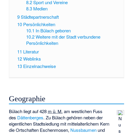
8.2
Sport und Vereine
8.3
Medien
9
Städtepartnerschaft
10
Persönlichkeiten
10.1
In Bülach geboren
10.2
Weitere mit der Stadt verbundene
Persönlichkeiten
11
Literatur
12
Weblinks
13
Einzelnachweise
Geographie
Bülach liegt auf
428
m ü. M.
am westlichen Fuss
des
Dättenberges
. Zu Bülach gehören neben der
N
eigentlichen Stadtsiedlung mit mittelalterlichem Kern
u
die Ortschaften Eschenmosen,
Nussbaumen
und
s