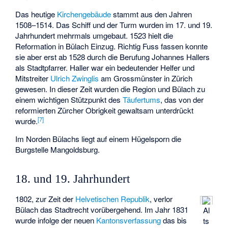
Das heutige
Kirchengebäude
stammt aus den Jahren
1508–1514. Das Schiff und der Turm wurden im 17. und 19.
Jahrhundert mehrmals umgebaut. 1523 hielt die
Reformation in Bülach Einzug. Richtig Fuss fassen konnte
sie aber erst ab 1528 durch die Berufung Johannes Hallers
als Stadtpfarrer. Haller war ein bedeutender Helfer und
Mitstreiter
Ulrich Zwinglis
am Grossmünster in Zürich
gewesen. In dieser Zeit wurden die Region und Bülach zu
einem wichtigen Stützpunkt des
Täufertums
, das von der
reformierten Zürcher Obrigkeit gewaltsam unterdrückt
[
7
]
wurde.
Im Norden Bülachs liegt auf einem Hügelsporn die
Burgstelle Mangoldsburg
.
18. und 19. Jahrhundert
1802, zur Zeit der
Helvetischen Republik
, verlor
Bülach das Stadtrecht vorübergehend. Im Jahr 1831
Al
wurde infolge der neuen
Kantonsverfassung
das bis
ts