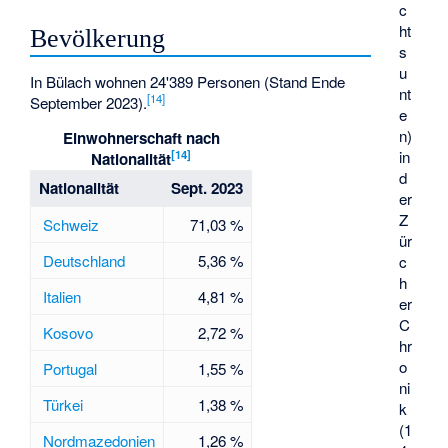
c
ht
Bevölkerung
s
u
In Bülach wohnen 24'389 Personen (Stand Ende
nt
[
14
]
September 2023).
e
n)
Einwohnerschaft nach
in
[
14
]
Nationalität
d
Nationalität
Sept. 2023
er
Z
Schweiz
71,03 %
ür
Deutschland
5,36 %
c
h
Italien
4,81 %
er
C
Kosovo
2,72 %
hr
o
Portugal
1,55 %
ni
Türkei
1,38 %
k
(1
Nordmazedonien
1,26 %