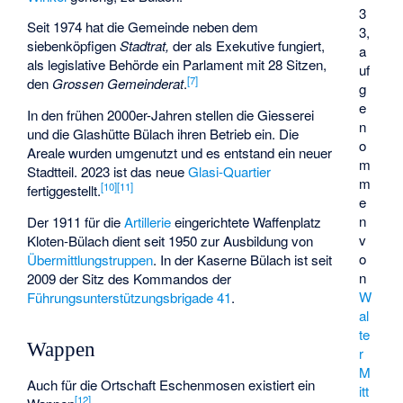
3
Seit 1974 hat die Gemeinde neben dem
3,
siebenköpfigen
Stadtrat,
der als Exekutive fungiert,
a
als legislative Behörde ein Parlament mit 28 Sitzen,
uf
[
7
]
den
Grossen Gemeinderat
.
g
e
In den frühen 2000er-Jahren stellen die Giesserei
n
und die Glashütte Bülach ihren Betrieb ein. Die
o
Areale wurden umgenutzt und es entstand ein neuer
m
Stadtteil. 2023 ist das neue
Glasi-Quartier
m
[
10
]
[
11
]
fertiggestellt.
e
n
Der 1911 für die
Artillerie
eingerichtete
Waffenplatz
v
Kloten-Bülach
dient seit 1950 zur Ausbildung von
o
Übermittlungstruppen
. In der Kaserne Bülach ist seit
n
2009 der Sitz des Kommandos der
W
Führungsunterstützungsbrigade 41
.
al
te
Wappen
r
M
Auch für die Ortschaft Eschenmosen existiert ein
itt
[
12
]