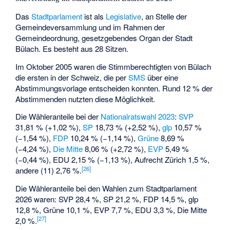
Das
Stadtparlament
ist als
Legislative
, an Stelle der
Gemeindeversammlung und im Rahmen der
Gemeindeordnung, gesetzgebendes Organ der Stadt
Bülach. Es besteht aus 28 Sitzen.
Im Oktober 2005 waren die Stimmberechtigten von Bülach
die ersten in der Schweiz, die per
SMS
über eine
Abstimmungsvorlage entscheiden konnten. Rund 12 % der
Abstimmenden nutzten diese Möglichkeit.
Die Wähleranteile bei der
Nationalratswahl 2023
:
SVP
31,81 % (+1,02 %),
SP
18,73 % (+2,52 %),
glp
10,57 %
(−1,54 %),
FDP
10,24 % (−1,14 %),
Grüne
8,69 %
(−4,24 %),
Die Mitte
8,06 % (+2,72 %),
EVP
5,49 %
(−0,44 %),
EDU
2,15 % (−1,13 %), Aufrecht Zürich 1,5 %,
[
26
]
andere (11) 2,76 %.
Die Wähleranteile bei den Wahlen zum Stadtparlament
2026 waren: SVP 28,4 %, SP 21,2 %, FDP 14,5 %, glp
12,8 %, Grüne 10,1 %, EVP 7,7 %, EDU 3,3 %, Die Mitte
[
27
]
2,0 %.