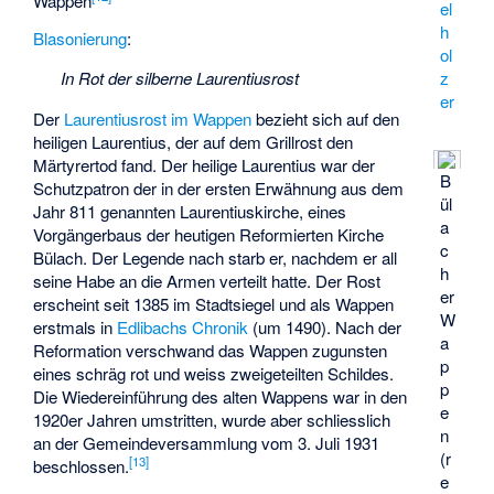
Wappen
el
h
Blasonierung
:
ol
In Rot der silberne Laurentiusrost
z
er
Der
Laurentiusrost im Wappen
bezieht sich auf den
heiligen Laurentius, der auf dem Grillrost den
Märtyrertod fand. Der heilige Laurentius war der
B
Schutzpatron der in der ersten Erwähnung aus dem
ül
Jahr 811 genannten Laurentiuskirche, eines
a
Vorgängerbaus der heutigen Reformierten Kirche
c
Bülach. Der Legende nach starb er, nachdem er all
h
seine Habe an die Armen verteilt hatte. Der Rost
er
erscheint seit 1385 im Stadtsiegel und als Wappen
W
erstmals in
Edlibachs Chronik
(um 1490). Nach der
a
Reformation verschwand das Wappen zugunsten
p
eines schräg rot und weiss zweigeteilten Schildes.
p
Die Wiedereinführung des alten Wappens war in den
e
1920er Jahren umstritten, wurde aber schliesslich
n
an der Gemeindeversammlung vom 3. Juli 1931
(r
[
13
]
beschlossen.
e