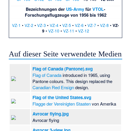
Bezeichnungen der
US-Army
für
VTOL
-
Forschungsflugzeuge
von 1956 bis 1962
VZ-1
•
VZ-2
•
VZ-3
•
VZ-4
•
VZ-5
•
VZ-6
•
VZ-7
•
VZ-8
•
VZ-
•
VZ-10
•
VZ-11
•
VZ-12
9
Auf dieser Seite verwendete Medien
Flag of Canada (Pantone).svg
Flag of Canada
introduced in 1965, using
Pantone colours. This design replaced the
Canadian Red Ensign
design.
Flag of the United States.svg
Flagge der Vereinigten Staaten
von Amerika
Avrocar flying.jpg
Avrocar flying
Avrocar 3-view.jpg