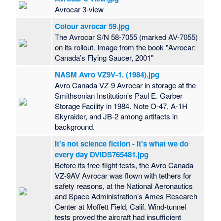
Avrocar 3-view
Colour avrocar 59.jpg
The Avrocar S/N 58-7055 (marked AV-7055)
on its rollout. Image from the book "Avrocar:
Canada’s Flying Saucer, 2001"
NASM Avro VZ9V-1. (1984).jpg
Avro Canada VZ-9 Avrocar in storage at the
Smithsonian Institution's Paul E. Garber
Storage Facility in 1984. Note O-47, A-1H
Skyraider, and JB-2 among artifacts in
background.
It's not science fiction - It's what we do
every day DVIDS765481.jpg
Before its free-flight tests, the Avro Canada
VZ-9AV Avrocar was flown with tethers for
safety reasons, at the National Aeronautics
and Space Administration’s Ames Research
Center at Moffett Field, Calif. Wind-tunnel
tests proved the aircraft had insufficient