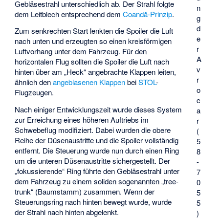
Gebläsestrahl unterschiedlich ab. Der Strahl folgte
n
dem Leitblech entsprechend dem
Coandă-Prinzip
.
g
d
Zum senkrechten Start lenkten die Spoiler die Luft
e
nach unten und erzeugten so einen kreisförmigen
r
Luftvorhang unter dem Fahrzeug. Für den
A
horizontalen Flug sollten die Spoiler die Luft nach
v
hinten über am „Heck“ angebrachte Klappen leiten,
r
ähnlich den
angeblasenen Klappen
bei
STOL
-
o
Flugzeugen.
c
Nach einiger Entwicklungszeit wurde dieses System
a
zur Erreichung eines höheren Auftriebs im
r
Schwebeflug modifiziert. Dabei wurden die obere
(
Reihe der Düsenaustritte und die Spoiler vollständig
5
entfernt. Die Steuerung wurde nun durch einen Ring
8
um die unteren Düsenaustritte sichergestellt. Der
-
„fokussierende“ Ring führte den Gebläsestrahl unter
7
dem Fahrzeug zu einem soliden sogenannten „tree-
0
trunk“ (Baumstamm) zusammen. Wenn der
5
Steuerungsring nach hinten bewegt wurde, wurde
5
der Strahl nach hinten abgelenkt.
)