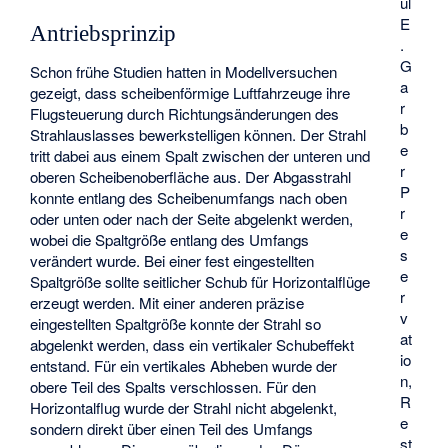
ul
E
Antriebsprinzip
.
G
Schon frühe Studien hatten in Modellversuchen
a
gezeigt, dass scheibenförmige Luftfahrzeuge ihre
r
Flugsteuerung durch Richtungsänderungen des
b
Strahlauslasses bewerkstelligen können. Der Strahl
e
tritt dabei aus einem Spalt zwischen der unteren und
r
oberen Scheibenoberfläche aus. Der Abgasstrahl
P
konnte entlang des Scheibenumfangs nach oben
r
oder unten oder nach der Seite abgelenkt werden,
e
wobei die Spaltgröße entlang des Umfangs
s
verändert wurde. Bei einer fest eingestellten
e
Spaltgröße sollte seitlicher Schub für Horizontalflüge
r
erzeugt werden. Mit einer anderen präzise
v
eingestellten Spaltgröße konnte der Strahl so
at
abgelenkt werden, dass ein vertikaler Schubeffekt
io
entstand. Für ein vertikales Abheben wurde der
n,
obere Teil des Spalts verschlossen. Für den
R
Horizontalflug wurde der Strahl nicht abgelenkt,
e
sondern direkt über einen Teil des Umfangs
st