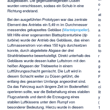
ausgeblasen. Die gegenüberliegenden Düsen
o
wurden verschlossen, sodass ein Schub in eine
r
Richtung endstand.
at
Bei den ausgeführten Prototypen war das zentrale
io
Element des Antriebs ein 5,49 m im Durchmesser
n
messendes gekapseltes Gebläse (
Mantelpropeller
).
a
Mit Hilfe einer sogenannten Blattspitzenturbine (
tip
n
turbine
) wurde der Antrieb des Gebläses, das einen
d
Luftmassenstrom von etwa 150 kg/s durchsetzen
S
konnte, durch abgeleitete Abgase der drei
to
Strahltriebwerke bewerkstelligt. Direkt unterhalb des
r
Gebläses wurde dessen kalter Luftstrom mit den
a
heißen Abgasen der Triebwerke in einem
g
Luftführungsschacht gemischt. Die Luft wird in
e
diesem Schacht weiter zu Düsen geführt, die
F
entlang des gesamten Umfangs angeordnet sind.
a
Da das Fahrzeug auch längere Zeit im Bodeneffekt
ci
operieren sollte, war die Beibehaltung eines stabilen
lit
Flugzustands und damit die Erzeugung eines
y
stabilen Luftkissens unter dem Rumpf von
(
besonderer Bedeutung. Hierzu wurde in diesem
1