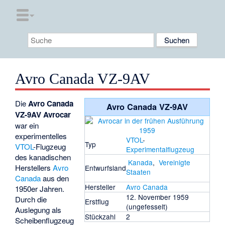
Avro Canada VZ-9AV
Die
Avro Canada
Avro Canada VZ-9AV
VZ-9AV Avrocar
war ein
experimentelles
VTOL
-
Typ
VTOL
-Flugzeug
Experimentalflugzeug
des kanadischen
Kanada
,
Vereinigte
Herstellers
Avro
Entwurfsland
Staaten
Canada
aus den
Hersteller
Avro Canada
1950er Jahren.
12. November 1959
Durch die
Erstflug
(ungefesselt)
Auslegung als
Stückzahl
2
Scheibenflugzeug