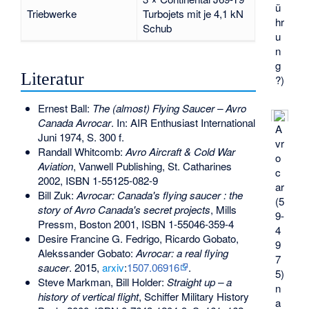
ü
Triebwerke
Turbojets mit je 4,1 kN
hr
Schub
u
n
g
Literatur
?)
Ernest Ball:
The (almost) Flying Saucer – Avro
Canada Avrocar
. In: AIR Enthusiast International
A
Juni 1974, S. 300 f.
vr
Randall Whitcomb:
Avro Aircraft & Cold War
o
Aviation
, Vanwell Publishing, St. Catharines
c
2002,
ISBN 1-55125-082-9
ar
Bill Zuk:
Avrocar: Canada's flying saucer : the
(5
story of Avro Canada's secret projects
, Mills
9-
Pressm, Boston 2001,
ISBN 1-55046-359-4
4
Desire Francine G. Fedrigo, Ricardo Gobato,
9
Alekssander Gobato:
Avrocar: a real flying
7
saucer
. 2015,
arxiv
:
1507.06916
.
5)
Steve Markman, Bill Holder:
Straight up – a
n
history of vertical flight
, Schiffer Military History
a