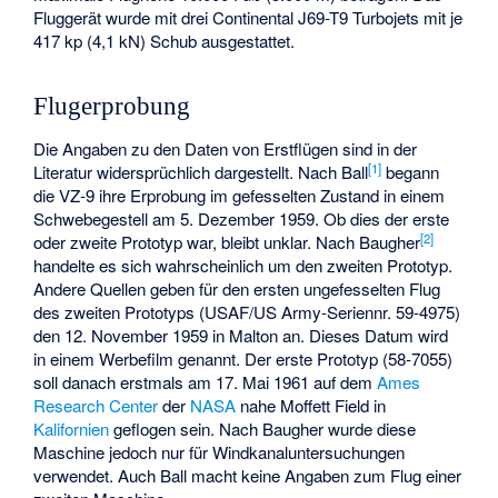
Fluggerät wurde mit drei
Continental J69
-T9 Turbojets mit je
417 kp (4,1 kN) Schub ausgestattet.
Flugerprobung
Die Angaben zu den Daten von Erstflügen sind in der
[1]
Literatur widersprüchlich dargestellt. Nach Ball
begann
die VZ-9 ihre Erprobung im gefesselten Zustand in einem
Schwebegestell am 5. Dezember 1959. Ob dies der erste
[2]
oder zweite Prototyp war, bleibt unklar. Nach Baugher
handelte es sich wahrscheinlich um den zweiten Prototyp.
Andere Quellen geben für den ersten ungefesselten Flug
des zweiten Prototyps (USAF/US Army-Seriennr. 59-4975)
den 12. November 1959 in
Malton
an. Dieses Datum wird
in einem Werbefilm genannt. Der erste Prototyp (58-7055)
soll danach erstmals am 17. Mai 1961 auf dem
Ames
Research Center
der
NASA
nahe Moffett Field in
Kalifornien
geflogen sein. Nach Baugher wurde diese
Maschine jedoch nur für Windkanaluntersuchungen
verwendet. Auch Ball macht keine Angaben zum Flug einer