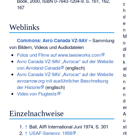
Book, 2000,
ISBN 0-7643-1204-9
, S. 161, 162,
c
167
h
d
e
Weblinks
n
M
Commons
: Avro Canada VZ-9AV
– Sammlung
o
von Bildern, Videos und Audiodateien
di
Fotos und Filme auf www.laesiworks.com
fi
Avro Canada VZ-9AV „Avrocar“ auf der Website
k
von
Avroland Canada
(englisch)
at
Avro Canada VZ-9AV „Avrocar“ auf der Website
io
avroarrow.org
mit ausführlicher Beschreibung
n
der Historie
(englisch)
e
Video von Flugtests
n
d
er
Einzelnachweise
A
u
st
↑
Ball, AIR International Juni 1974, S. 301
rit
↑
USAF-Seriennr. 1958