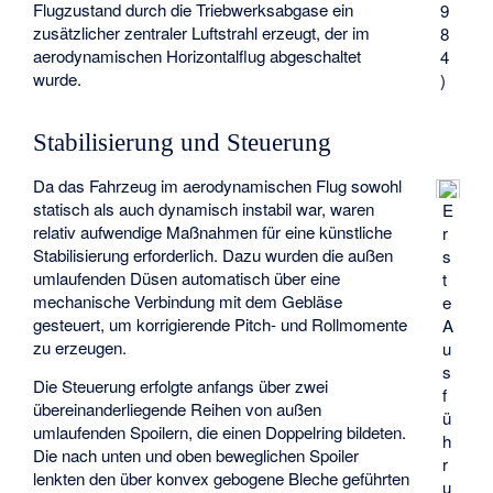
Flugzustand durch die Triebwerksabgase ein
9
zusätzlicher zentraler Luftstrahl erzeugt, der im
8
aerodynamischen Horizontalflug abgeschaltet
4
wurde.
)
Stabilisierung und Steuerung
Da das Fahrzeug im aerodynamischen Flug sowohl
statisch als auch dynamisch instabil war, waren
E
relativ aufwendige Maßnahmen für eine künstliche
r
Stabilisierung erforderlich. Dazu wurden die außen
s
umlaufenden Düsen automatisch über eine
t
mechanische Verbindung mit dem Gebläse
e
gesteuert, um korrigierende Pitch- und Rollmomente
A
zu erzeugen.
u
s
Die Steuerung erfolgte anfangs über zwei
f
übereinanderliegende Reihen von außen
ü
umlaufenden Spoilern, die einen Doppelring bildeten.
h
Die nach unten und oben beweglichen Spoiler
r
lenkten den über konvex gebogene Bleche geführten
u