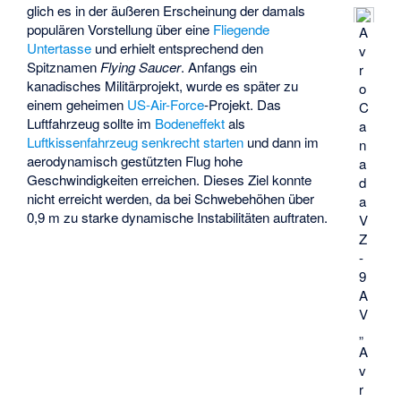
glich es in der äußeren Erscheinung der damals
populären Vorstellung über eine
Fliegende
A
Untertasse
und erhielt entsprechend den
v
Spitznamen
Flying Saucer
. Anfangs ein
r
kanadisches Militärprojekt, wurde es später zu
o
einem geheimen
US-Air-Force
-Projekt. Das
C
Luftfahrzeug sollte im
Bodeneffekt
als
a
Luftkissenfahrzeug
senkrecht starten
und dann im
n
aerodynamisch gestützten Flug hohe
a
Geschwindigkeiten erreichen. Dieses Ziel konnte
d
nicht erreicht werden, da bei Schwebehöhen über
a
0,9 m zu starke dynamische Instabilitäten auftraten.
V
Z
-
9
A
V
„
A
v
r