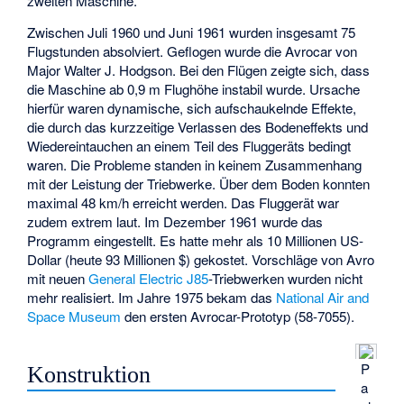
zweiten Maschine.
Zwischen Juli 1960 und Juni 1961 wurden insgesamt 75
Flugstunden absolviert. Geflogen wurde die Avrocar von
Major Walter J. Hodgson. Bei den Flügen zeigte sich, dass
die Maschine ab 0,9 m Flughöhe instabil wurde. Ursache
hierfür waren dynamische, sich aufschaukelnde Effekte,
die durch das kurzzeitige Verlassen des Bodeneffekts und
Wiedereintauchen an einem Teil des Fluggeräts bedingt
waren. Die Probleme standen in keinem Zusammenhang
mit der Leistung der Triebwerke. Über dem Boden konnten
maximal 48 km/h erreicht werden. Das Fluggerät war
zudem extrem laut. Im Dezember 1961 wurde das
Programm eingestellt. Es hatte mehr als 10 Millionen US-
Dollar (heute 93 Millionen $) gekostet. Vorschläge von Avro
mit neuen
General Electric J85
-Triebwerken wurden nicht
mehr realisiert. Im Jahre 1975 bekam das
National Air and
Space Museum
den ersten Avrocar-Prototyp (58-7055).
P
Konstruktion
a