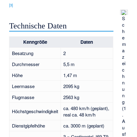
[3]
S
c
Technische Daten
h
e
Kenngröße
Daten
m
a
Besatzung
2
z
ei
Durchmesser
5,5 m
c
Höhe
1,47 m
h
n
Leermasse
2095 kg
u
n
Flugmasse
2563 kg
g
ca. 480 km/h (geplant),
(1
Höchstgeschwindigkeit
real ca. 48 km/h
.
A
Dienstgipfelhöhe
ca. 3000 m (geplant)
u
sf
3 ×
Continental J69
-T9