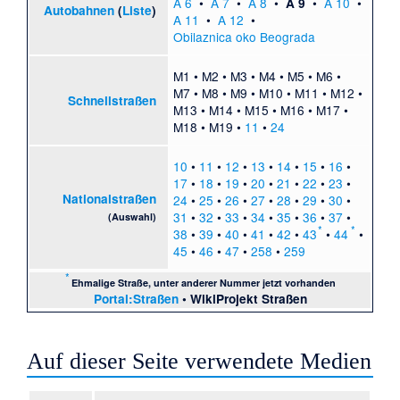
A 6
•
A 7
•
A 8
•
•
A 10
•
A 9
Autobahnen
(
Liste
)
A 11
•
A 12
•
Obilaznica oko Beograda
M1
•
M2
•
M3
•
M4
•
M5
•
M6
•
M7
•
M8
•
M9
•
M10
•
M11
•
M12
•
Schnellstraßen
M13
•
M14
•
M15
•
M16
•
M17
•
M18
•
M19
•
11
•
24
10
•
11
•
12
•
13
•
14
•
15
•
16
•
17
•
18
•
19
•
20
•
21
•
22
•
23
•
Nationalstraßen
24
•
25
•
26
•
27
•
28
•
29
•
30
•
31
•
32
•
33
•
34
•
35
•
36
•
37
•
(Auswahl)
*
*
38
•
39
•
40
•
41
•
42
•
43
•
44
•
45
•
46
•
47
•
258
•
259
*
Ehmalige Straße, unter anderer Nummer jetzt vorhanden
Portal:Straßen
•
WikiProjekt Straßen
Auf dieser Seite verwendete Medien