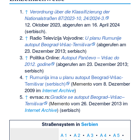
↑
Verordnung über die Klassifizierung der
Nationalstraßen 87/2023-10, 24/2024-3.
12. Oktober 2023,
abgerufen am 16. April 2024
(serbisch).
↑
Radio Televizija Vojvodine:
U planu Rumunije
autoput Beograd-Vršac-Temišvar
(abgerufen am
23. Dezember 2013; serbisch)
↑
Politika Online:
Autoput Pančevo – Vršac do
2012. godine
(abgerufen am 23. Dezember 2013;
serbisch)
↑
Rumunija ima u planu autoput Beograd-Vršac-
Temišvar (serbisch)
(
Memento
vom 8. Dezember
2009 im
Internet Archive
)
↑
evrsac.rs:
Gradiće se autoput Beograd–Vršac–
Temišvar
(
Memento
vom 26. Dezember 2013 im
Internet Archive
) (serbisch)
Straßensystem in
Serbien
A 1
•
A 2
•
A 3
•
A 4
•
A 5
•