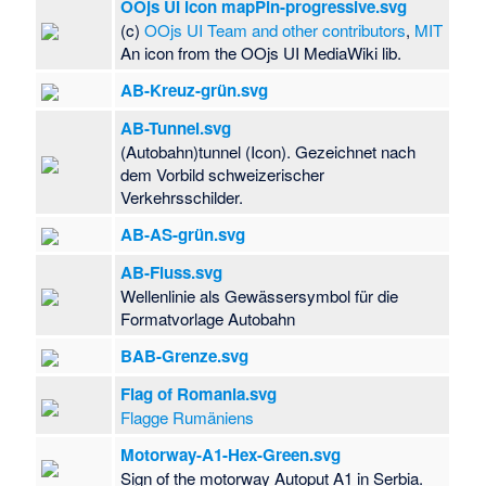
OOjs UI icon mapPin-progressive.svg
(c)
OOjs UI Team and other contributors
,
MIT
An icon from the OOjs UI MediaWiki lib.
AB-Kreuz-grün.svg
AB-Tunnel.svg
(Autobahn)tunnel (Icon). Gezeichnet nach
dem Vorbild schweizerischer
Verkehrsschilder.
AB-AS-grün.svg
AB-Fluss.svg
Wellenlinie als Gewässersymbol für die
Formatvorlage Autobahn
BAB-Grenze.svg
Flag of Romania.svg
Flagge Rumäniens
Motorway-A1-Hex-Green.svg
Sign of the motorway Autoput A1 in Serbia.