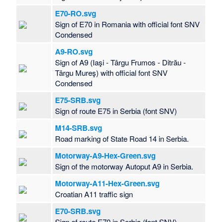
E70-RO.svg
Sign of E70 in Romania with official font SNV
Condensed
A9-RO.svg
Sign of A9 (Iaşi - Târgu Frumos - Ditrău -
Târgu Mureş) with official font SNV
Condensed
E75-SRB.svg
Sign of route E75 in Serbia (font SNV)
M14-SRB.svg
Road marking of State Road 14 in Serbia.
Motorway-A9-Hex-Green.svg
Sign of the motorway Autoput A9 in Serbia.
Motorway-A11-Hex-Green.svg
Croatian A11 traffic sign
E70-SRB.svg
Sign of route E70 in Serbia (font SNV)