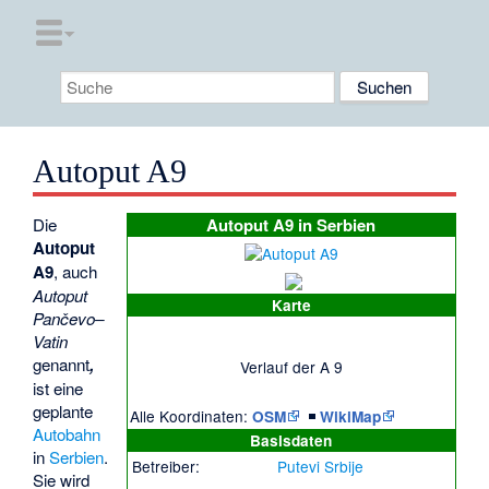
Autoput A9
Die
Autoput A9 in Serbien
Autoput
A9
, auch
Autoput
Karte
Pančevo–
Vatin
genannt
,
Verlauf der A 9
ist eine
geplante
Alle Koordinaten:
|
OSM
WikiMap
Autobahn
Basisdaten
in
Serbien
.
Betreiber:
Putevi Srbije
Sie wird