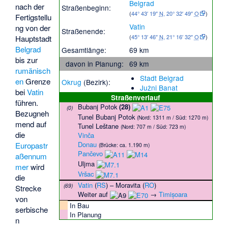
Belgrad
nach der
Straßenbeginn:
(
44° 43′ 19″
N
,
20° 32′ 49″
O
)
Fertigstellu
Vatin
ng von der
Straßenende:
(
45° 13′ 46″
N
,
21° 16′ 32″
O
)
Hauptstadt
Belgrad
Gesamtlänge:
69 km
bis zur
davon in Planung:
69 km
rumänisch
Stadt Belgrad
en
Grenze
Okrug
(Bezirk):
Južni Banat
bei
Vatin
Straßenverlauf
führen.
Bubanj Potok
(28)
(0)
Bezugneh
Tunel Bubanj Potok
(Nord: 1311 m / Süd: 1270 m)
mend auf
Tunel Leštane
(Nord: 707 m / Süd: 723 m)
die
Vinča
Donau
Europastr
(Brücke: ca. 1.190 m)
Pančevo
aßennum
Uljma
mer
wird
Vršac
die
Vatin
(
RS
) –
Moravita
(
RO
)
(69)
Strecke
Weiter auf
→
Timișoara
von
In Bau
serbische
In Planung
n