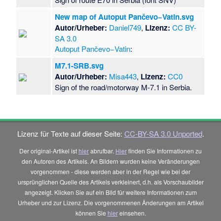
New map of Autoput Pančevo−Vatin.svg
Autor/Urheber:
Daniel749
,
Lizenz:
CC BY-
SA 3.0
Autoput Pančevo−Vatin
:
M7.1-SRB.svg
Autor/Urheber:
Misa443
,
Lizenz:
CC0
Sign of the road/motorway M-7.1 in Serbia.
Lizenz für Texte auf dieser Seite:
CC-BY-SA 3.0 Unported
.
Der original-Artikel ist
hier
abrufbar.
Hier
finden Sie Informationen zu
den Autoren des Artikels. An Bildern wurden keine Veränderungen
vorgenommen - diese werden aber in der Regel wie bei der
ursprünglichen Quelle des Artikels verkleinert, d.h. als Vorschaubilder
angezeigt. Klicken Sie auf ein Bild für weitere Informationen zum
Urheber und zur Lizenz. Die vorgenommenen Änderungen am Artikel
können Sie
hier
einsehen.