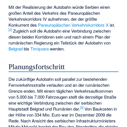
Mit der Realisierung der Autobahn würde Serbien einen
großen Anteil des Verkehrs des
Paneuropäischen
Verkehrskorridors IV
aufnehmen, der der größte
Konkurrent des
Paneuropäischen Verkehrskorridors X
ist.
[2]
Zugleich soll die Autobahn eine Verbindung zwischen
diesen beiden Korridoren sein und nach einem Plan der
rumänischen Regierung ein Teilstück der Autobahn von
Belgrad
bis
Timișoara
werden.
Planungsfortschritt
Die zukünftige Autobahn soll parallel zur bestehenden
Fernverkehrsstraße verlaufen und an der rumänischen
Grenze enden. Mit einem täglichen Verkehrsaufkommen
von 5.000 bis 7.000 Fahrzeugen stellt die derzeitige Straße
eine wichtige Verbindung zwischen der serbischen
[3]
Hauptstadt Belgrad und Rumänien dar.
Von Baukosten in
der Höhe von 334 Mio. Euro war im Dezember 2009 die
Rede. Nach Ansicht des serbischen Infrastrukturministers
Milutin Mrkonjić
besitzt der Bau des Abschnittes die gleiche