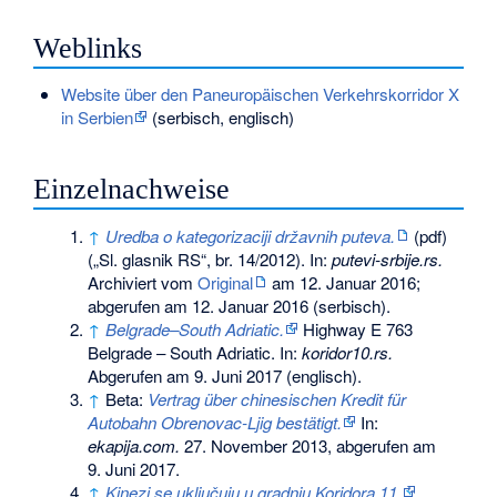
Weblinks
Website über den Paneuropäischen Verkehrskorridor X
in Serbien
(serbisch, englisch)
Einzelnachweise
↑
Uredba o kategorizaciji državnih puteva.
(pdf)
(„Sl. glasnik RS“, br. 14/2012). In:
putevi-srbije.rs.
Archiviert vom
Original
am
12. Januar 2016
;
abgerufen am 12. Januar 2016
(serbisch).
↑
Belgrade–South Adriatic.
Highway E 763
Belgrade – South Adriatic. In:
koridor10.rs.
Abgerufen am 9. Juni 2017
(englisch).
↑
Beta:
Vertrag über chinesischen Kredit für
Autobahn Obrenovac-Ljig bestätigt.
In:
ekapija.com.
27. November 2013,
abgerufen am
9. Juni 2017
.
↑
Kinezi se uključuju u gradnju Koridora 11.