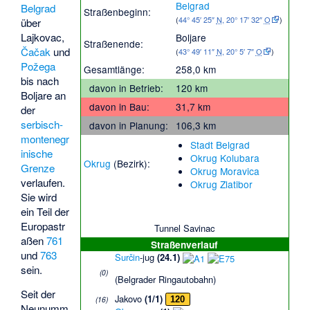
Belgrad
Belgrad
Straßenbeginn:
(
44° 45′ 25″
N
,
20° 17′ 32″
O
)
über
Lajkovac
,
Boljare
Straßenende:
Čačak
und
(
43° 49′ 11″
N
,
20° 5′ 7″
O
)
Požega
Gesamtlänge:
258,0 km
bis nach
davon in Betrieb:
120 km
Boljare
an
davon in Bau:
31,7 km
der
serbisch-
davon in Planung:
106,3 km
montenegr
Stadt Belgrad
inische
Okrug Kolubara
Okrug
(Bezirk):
Grenze
Okrug Moravica
verlaufen.
Okrug Zlatibor
Sie wird
ein Teil der
Europastr
Tunnel Savinac
aßen
761
Straßenverlauf
und
763
Surčin
-jug
(24.1)
sein.
(0)
(
Belgrader Ringautobahn
)
Seit der
Jakovo
(1/1)
(16)
120
Neunumm