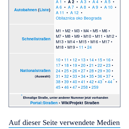
A 1
•
•
A 3
•
A 4
•
A 5
•
A 2
A 6
•
A 7
•
A 8
•
A 9
•
A 10
•
Autobahnen
(
Liste
)
A 11
•
A 12
•
Obilaznica oko Beograda
M1
•
M2
•
M3
•
M4
•
M5
•
M6
•
M7
•
M8
•
M9
•
M10
•
M11
•
M12
•
Schnellstraßen
M13
•
M14
•
M15
•
M16
•
M17
•
M18
•
M19
•
11
•
24
10
•
11
•
12
•
13
•
14
•
15
•
16
•
17
•
18
•
19
•
20
•
21
•
22
•
23
•
Nationalstraßen
24
•
25
•
26
•
27
•
28
•
29
•
30
•
31
•
32
•
33
•
34
•
35
•
36
•
37
•
(Auswahl)
*
*
38
•
39
•
40
•
41
•
42
•
43
•
44
•
45
•
46
•
47
•
258
•
259
*
Ehmalige Straße, unter anderer Nummer jetzt vorhanden
Portal:Straßen
•
WikiProjekt Straßen
Auf dieser Seite verwendete Medien