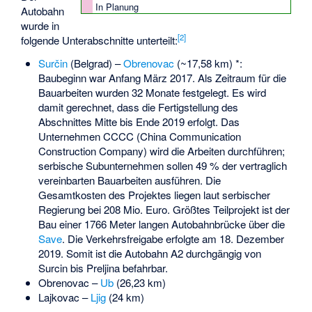
In Planung
Autobahn
wurde in
[2]
folgende Unterabschnitte unterteilt:
Surčin
(Belgrad) –
Obrenovac
(~17,58 km) *:
Baubeginn war Anfang März 2017. Als Zeitraum für die
Bauarbeiten wurden 32 Monate festgelegt. Es wird
damit gerechnet, dass die Fertigstellung des
Abschnittes Mitte bis Ende 2019 erfolgt. Das
Unternehmen CCCC (China Communication
Construction Company) wird die Arbeiten durchführen;
serbische Subunternehmen sollen 49 % der vertraglich
vereinbarten Bauarbeiten ausführen. Die
Gesamtkosten des Projektes liegen laut serbischer
Regierung bei 208 Mio. Euro. Größtes Teilprojekt ist der
Bau einer 1766 Meter langen Autobahnbrücke über die
Save
. Die Verkehrsfreigabe erfolgte am 18. Dezember
2019. Somit ist die Autobahn A2 durchgängig von
Surcin bis Preljina befahrbar.
Obrenovac –
Ub
(26,23 km)
Lajkovac
–
Ljig
(24 km)