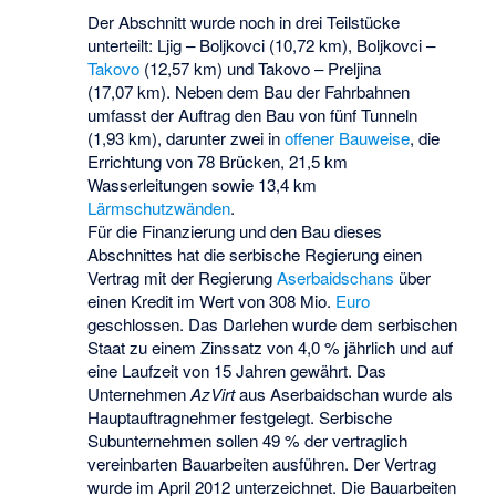
Der Abschnitt wurde noch in drei Teilstücke
unterteilt: Ljig –
Boljkovci
(10,72 km), Boljkovci –
Takovo
(12,57 km) und Takovo – Preljina
(17,07 km). Neben dem Bau der Fahrbahnen
umfasst der Auftrag den Bau von fünf Tunneln
(1,93 km), darunter zwei in
offener Bauweise
, die
Errichtung von 78 Brücken, 21,5 km
Wasserleitungen sowie 13,4 km
Lärmschutzwänden
.
Für die Finanzierung und den Bau dieses
Abschnittes hat die serbische Regierung einen
Vertrag mit der Regierung
Aserbaidschans
über
einen Kredit im Wert von 308 Mio.
Euro
geschlossen. Das Darlehen wurde dem serbischen
Staat zu einem Zinssatz von 4,0 % jährlich und auf
eine Laufzeit von 15 Jahren gewährt. Das
Unternehmen
AzVirt
aus Aserbaidschan wurde als
Hauptauftragnehmer festgelegt. Serbische
Subunternehmen sollen 49 % der vertraglich
vereinbarten Bauarbeiten ausführen. Der Vertrag
wurde im April 2012 unterzeichnet. Die Bauarbeiten