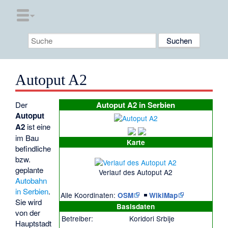
Autoput A2
Der
Autoput A2 in Serbien
Autoput
A2
ist eine
im Bau
Karte
befindliche
bzw.
geplante
Verlauf des Autoput A2
Autobahn
in Serbien
.
Alle Koordinaten:
|
OSM
WikiMap
Sie wird
Basisdaten
von der
Betreiber:
Koridori Srbije
Hauptstadt