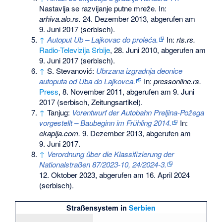
Nastavlja se razvijanje putne mreže. In:
arhiva.alo.rs.
24. Dezember 2013,
abgerufen am
9. Juni 2017
(serbisch).
↑
Autoput Ub – Lajkovac do proleća.
In:
rts.rs.
Radio-Televizija Srbije
, 28. Juni 2010,
abgerufen am
9. Juni 2017
(serbisch).
↑
S. Stevanović:
Ubrzana izgradnja deonice
autoputa od Uba do Lajkovca.
In:
pressonline.rs.
Press
, 8. November 2011,
abgerufen am 9. Juni
2017
(serbisch, Zeitungsartikel).
↑
Tanjug:
Vorentwurf der Autobahn Preljina-Požega
vorgestellt – Baubeginn im Frühling 2014.
In:
ekapija.com.
9. Dezember 2013,
abgerufen am
9. Juni 2017
.
↑
Verordnung über die Klassifizierung der
Nationalstraßen 87/2023-10, 24/2024-3.
12. Oktober 2023,
abgerufen am 16. April 2024
(serbisch).
Straßensystem in
Serbien