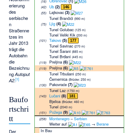
Obrenovac
(1)
(16)
erierung
Ub
(2)
(42)
146
des
Lajkovac
(3)
(55)
serbische
Tunel Brančići
(990 m)
Ljig
(4)
n
(75)
Tunel Golubac
Straßenne
(125 m)
Tunel Veliki Kik
(200 m)
tzes im
Takovo
(5)
(101)
177
Jahr 2013
Tunel Savinac
(270 m)
trägt die
Tunel Šarani
(885 m)
Autobahn
Tunel Brđani
(445 m)
die
Preljina
(6)
(119)
Bezeichnu
Preljina
(6)
(119)
ng
Autoput
Tunel Trbušani
(250 m)
Čemernica
[1]
A2
.
(Brücke: 250 m)
Pakovraće
(7)
(130)
Tunel Laz
(1750 m)
Lučani
(8)
(143)
181
Baufo
Bjelica
(Brücke: 460 m)
Tunel
rtschri
(2040 m)
Požega
(9)
(151)
tt
Montenegro
–
Serbien
(258)
Weiter auf
→
Berane
In Bau
Der