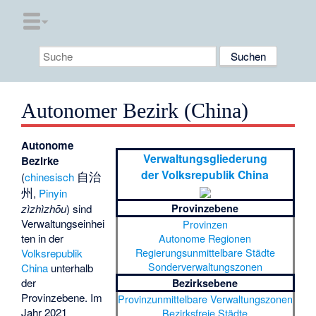
Autonomer Bezirk (China)
Autonome
Verwaltungsgliederung
Bezirke
der Volksrepublik China
自治
(
chinesisch
州
,
Pinyin
Provinzebene
zìzhìzhōu
) sind
Verwaltungseinhei
Provinzen
Autonome Regionen
ten in der
Regierungsunmittelbare Städte
Volksrepublik
Sonderverwaltungszonen
China
unterhalb
der
Bezirksebene
Provinzebene. Im
Provinzunmittelbare Verwaltungszonen
Jahr 2021
Bezirksfreie Städte