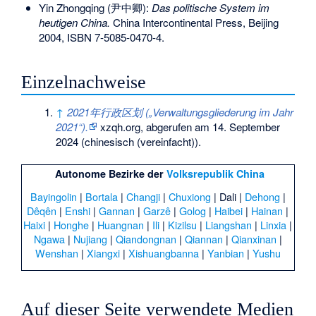
Yin Zhongqing (尹中卿):
Das politische System im
heutigen China.
China Intercontinental Press, Beijing
2004,
ISBN 7-5085-0470-4
.
Einzelnachweise
↑
2021年行政区划 („Verwaltungsgliederung im Jahr
2021“).
xzqh.org,
abgerufen am 14. September
2024
(chinesisch (vereinfacht)).
Autonome Bezirke
der
Volksrepublik China
Bayingolin
|
Bortala
|
Changji
|
Chuxiong
|
Dali
|
Dehong
|
Dêqên
|
Enshi
|
Gannan
|
Garzê
|
Golog
|
Haibei
|
Hainan
|
Haixi
|
Honghe
|
Huangnan
|
Ili
|
Kizilsu
|
Liangshan
|
Linxia
|
Ngawa
|
Nujiang
|
Qiandongnan
|
Qiannan
|
Qianxinan
|
Wenshan
|
Xiangxi
|
Xishuangbanna
|
Yanbian
|
Yushu
Auf dieser Seite verwendete Medien