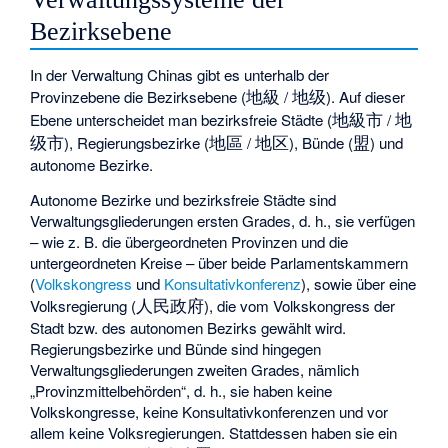
Bezirksebene
In der Verwaltung Chinas gibt es unterhalb der
地級
地级
Provinzebene die Bezirksebene (
/
). Auf dieser
地級市
地
Ebene unterscheidet man bezirksfreie Städte (
/
级市
地區
地区
盟
), Regierungsbezirke (
/
), Bünde (
) und
autonome Bezirke.
Autonome Bezirke und bezirksfreie Städte sind
Verwaltungsgliederungen ersten Grades, d. h., sie verfügen
– wie z. B. die übergeordneten Provinzen und die
untergeordneten Kreise – über beide Parlamentskammern
(
Volkskongress
und
Konsultativkonferenz
), sowie über eine
人民政府
Volksregierung (
), die vom Volkskongress der
Stadt bzw. des autonomen Bezirks gewählt wird.
Regierungsbezirke und Bünde sind hingegen
Verwaltungsgliederungen zweiten Grades, nämlich
„Provinzmittelbehörden“, d. h., sie haben keine
Volkskongresse, keine Konsultativkonferenzen und vor
allem keine Volksregierungen. Stattdessen haben sie ein