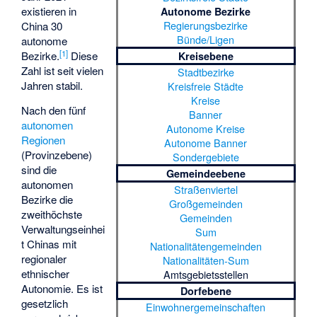
existieren in
Autonome Bezirke
Regierungsbezirke
China 30
Bünde/Ligen
autonome
[
1
]
Bezirke.
Diese
Kreisebene
Zahl ist seit vielen
Stadtbezirke
Jahren stabil.
Kreisfreie Städte
Kreise
Nach den fünf
Banner
autonomen
Autonome Kreise
Regionen
Autonome Banner
(Provinzebene)
Sondergebiete
sind die
Gemeindeebene
autonomen
Straßenviertel
Bezirke die
Großgemeinden
zweithöchste
Gemeinden
Verwaltungseinhei
Sum
t Chinas mit
Nationalitätengemeinden
regionaler
Nationalitäten-Sum
ethnischer
Amtsgebietsstellen
Autonomie. Es ist
Dorfebene
gesetzlich
Einwohnergemeinschaften