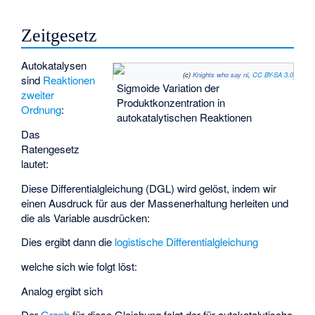
Zeitgesetz
Autokatalysen
(c)
Knights who say ni
,
CC BY-SA 3.0
sind
Reaktionen
Sigmoide Variation der
zweiter
Produktkonzentration in
Ordnung
:
autokatalytischen Reaktionen
Das
Ratengesetz
lautet:
Diese Differentialgleichung (DGL) wird gelöst, indem wir
einen Ausdruck für
aus der Massenerhaltung herleiten und
die
als Variable
ausdrücken:
Dies ergibt dann die
logistische Differentialgleichung
welche sich wie folgt löst:
Analog ergibt sich
Der
Graph
für diese Gleichung folgt der für autokatalytische