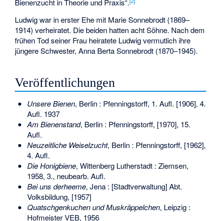
[
2
]
Bienenzucht in Theorie und Praxis
“.
Ludwig war in erster Ehe mit Marie Sonnebrodt (1869–
1914) verheiratet. Die beiden hatten acht Söhne. Nach dem
frühen Tod seiner Frau heiratete Ludwig vermutlich ihre
jüngere Schwester, Anna Berta Sonnebrodt (1870–1945).
Veröffentlichungen
Unsere Bienen
, Berlin : Pfenningstorff, 1. Aufl. [1906], 4.
Aufl. 1937
Am Bienenstand
, Berlin : Pfenningstorff, [1970], 15.
Aufl.
Neuzeitliche Weiselzucht
, Berlin : Pfenningstorff, [1962],
4. Aufl.
Die Honigbiene
, Wittenberg Lutherstadt : Ziemsen,
1958, 3., neubearb. Aufl.
Bei uns derheeme
, Jena : [Stadtverwaltung] Abt.
Volksbildung, [1957]
Quatschgenkuchen und Muskräppelchen
, Leipzig :
Hofmeister VEB, 1956