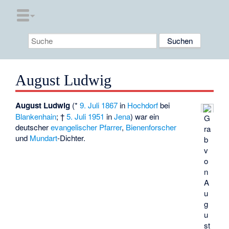
August Ludwig
August Ludwig
(*
9. Juli
1867
in
Hochdorf
bei
Blankenhain
; †
5. Juli
1951
in
Jena
) war ein
G
deutscher
evangelischer Pfarrer
,
Bienenforscher
ra
und
Mundart
-Dichter.
b
v
o
n
A
u
g
u
st