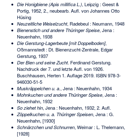
Die Honigbiene (Apis millifica L.)
, Leipzig : Geest &
Portig, 1952, 2., neubearb. Aufl. von Johannes Otto
Hüsing
Neuzeitliche Weiselzucht
, Radebeul : Neumann, 1948
Bienenstich und andere Thüringer Speise
, Jena :
Neuenhahn, 1938
Die Gerstung-Lagerbeute [mit Doppelboden]
,
Oßmannstedt : Dt. Bienenzucht-Zentrale, Edgar
Gerstung, 1937
Der Bien und seine Zucht
. Ferdinand Gerstung.
Nachdruck der 7. und letzte Aufl. von 1926.
Buschhausen, Herten 1. Auflage 2019.
ISBN 978-3-
946030-51-5
Muskräppelchen u. a.
, Jena : Neuenhahn, 1934
Mohnkuchen und andere Thüringer Speise
, Jena :
Neuenhahn, 1932
So ziehet hin
, Jena : Neuenhahn, 1932, 2. Aufl.
Zöppelkuchen u. a. Thüringer Speisen
, Jena : G.
Neuenhahn, [1930]
Schnärzchen und Schnurren
, Weimar : L. Thelemann,
[1928]