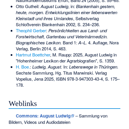
Naturkundemuseums Erfurt, Band 24 (2005), S. 55–65.
Otto Gutheil:
August Ludwig
, in:
Blankenhain gestern,
heute, morgen. Entwicklungslinien einer liebenswerten
Kleinstadt und ihres Umlandes
, Selbstverlag
Schloßverein Blankenhain 2002, S. 234–236.
Theophil Gerber
:
Persönlichkeiten aus Land- und
Forstwirtschaft, Gartenbau und Veterinärmedizin.
Biographisches Lexikon.
Band 1:
A–L.
4. Auflage, Nora
Verlag, Berlin 2014, S. 463.
Hartmut Boettcher
, M. Raupp: 2025, August Ludwig in
"Hohenheimer Lexikon der Agrarbiografien", S. 1359.
H. Boe.
:
Ludwig, August.
In:
Lebenswege in Thüringen.
Sechste Sammlung, Hg. Titus Marwinski. Verlag
Vopelius, Jena 2025,
ISBN 978-3-947303-43-4
, S. 175–
178.
Weblinks
Commons
: August Ludwig
– Sammlung von
Bildern, Videos und Audiodateien