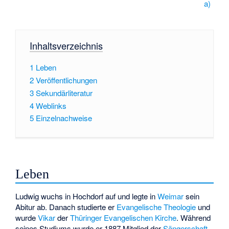
a)
Inhaltsverzeichnis
1
Leben
2
Veröffentlichungen
3
Sekundärliteratur
4
Weblinks
5
Einzelnachweise
Leben
Ludwig wuchs in Hochdorf auf und legte in
Weimar
sein
Abitur ab. Danach studierte er
Evangelische Theologie
und
wurde
Vikar
der
Thüringer Evangelischen Kirche
. Während
seines Studiums wurde er 1887 Mitglied der
Sängerschaft