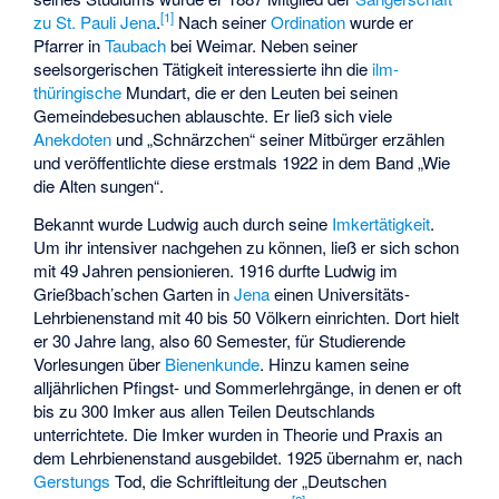
[
1
]
zu St. Pauli Jena
.
Nach seiner
Ordination
wurde er
Pfarrer in
Taubach
bei Weimar. Neben seiner
seelsorgerischen Tätigkeit interessierte ihn die
ilm-
thüringische
Mundart, die er den Leuten bei seinen
Gemeindebesuchen ablauschte. Er ließ sich viele
Anekdoten
und „Schnärzchen“ seiner Mitbürger erzählen
und veröffentlichte diese erstmals 1922 in dem Band „Wie
die Alten sungen“.
Bekannt wurde Ludwig auch durch seine
Imkertätigkeit
.
Um ihr intensiver nachgehen zu können, ließ er sich schon
mit 49 Jahren pensionieren. 1916 durfte Ludwig im
Grießbach’schen Garten in
Jena
einen Universitäts-
Lehrbienenstand mit 40 bis 50 Völkern einrichten. Dort hielt
er 30 Jahre lang, also 60 Semester, für Studierende
Vorlesungen über
Bienenkunde
. Hinzu kamen seine
alljährlichen Pfingst- und Sommerlehrgänge, in denen er oft
bis zu 300 Imker aus allen Teilen Deutschlands
unterrichtete. Die Imker wurden in Theorie und Praxis an
dem Lehrbienenstand ausgebildet. 1925 übernahm er, nach
Gerstungs
Tod, die Schriftleitung der „
Deutschen