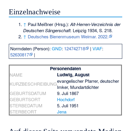
Einzelnachweise
↑
Paul Meißner (Hrsg.):
Alt-Herren-Verzeichnis der
Deutschen Sängerschaft.
Leipzig 1934, S. 218.
↑
Deutsches Bienenmuseum Weimar. 2022.
Normdaten (Person):
GND
:
124742718
|
VIAF
:
52630817
|
Personendaten
Ludwig, August
NAME
evangelischer Pfarrer, deutscher
KURZBESCHREIBUNG
Imker, Mundartdichter
GEBURTSDATUM
9. Juli 1867
GEBURTSORT
Hochdorf
STERBEDATUM
5. Juli 1951
STERBEORT
Jena