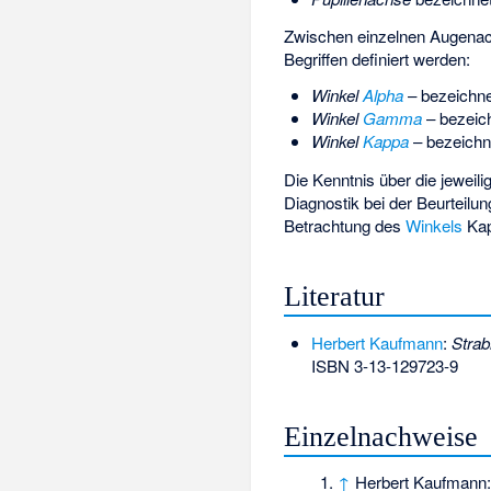
Zwischen einzelnen Augenachs
Begriffen definiert werden:
Winkel
Alpha
– bezeichne
Winkel
Gamma
– bezeich
Winkel
Kappa
– bezeichne
Die Kenntnis über die jewei
Diagnostik bei der Beurteilu
Betrachtung des
Winkels
Kap
Literatur
Herbert Kaufmann
:
Stra
ISBN 3-13-129723-9
Einzelnachweise
↑
Herbert Kaufmann