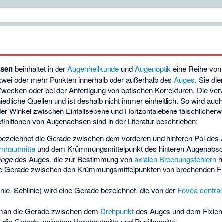
hsen
beinhaltet in der
Augenheilkunde
und
Augenoptik
eine Reihe von
wei oder mehr Punkten innerhalb oder außerhalb des
Auges
. Sie di
wecken oder bei der Anfertigung von optischen Korrekturen. Die ve
hiedliche Quellen und ist deshalb nicht immer einheitlich. So wird auc
der Winkel zwischen Einfallsebene und Horizontalebene fälschlicher
initionen von Augenachsen sind in der Literatur beschrieben:
ezeichnet die Gerade zwischen dem vorderen und hinteren Pol des 
nhautmitte
und dem Krümmungsmittelpunkt des hinteren Augenabschn
änge
des Auges, die zur Bestimmung von
axialen Brechungsfehlern
h
ie Gerade zwischen den Krümmungsmittelpunkten von brechenden Fl
nie, Sehlinie) wird eine Gerade bezeichnet, die von der
Fovea central
man die Gerade zwischen dem
Drehpunkt
des Auges und dem Fixiero
 die Gerade zwischen Hornhautmitte und Pupillenmitte.