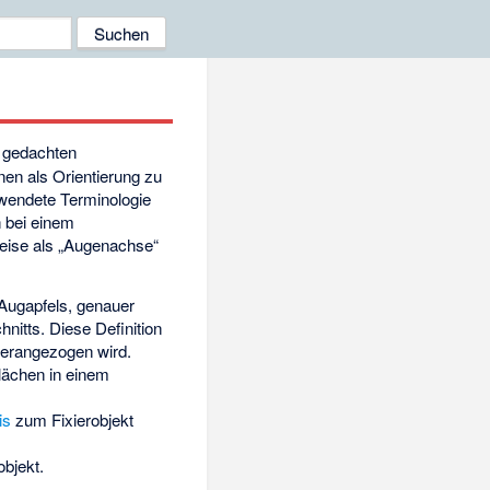
 gedachten
enen als Orientierung zu
rwendete Terminologie
h bei einem
weise als „Augenachse“
Augapfels, genauer
itts. Diese Definition
erangezogen wird.
ächen in einem
is
zum Fixierobjekt
bjekt.