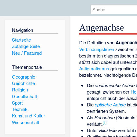
Augenachse
Navigation
Startseite
Die Definition von
Augenac
Zufällige Seite
Verbindungslinien
zwischen z
Neu / Featured
bestimmten diagnostischen Z
stützt sich dabei auf untersc
Themenportale
Astigmatismus
gelegentlich 
bezeichnet. Nachfolgende Def
Geographie
Geschichte
Die
anatomische Achse
b
Religion
gesagt: zwischen der
Hor
Gesellschaft
entspricht auch der
Baul
Sport
Die
optische Achse
ist d
Technik
zentrierten System.
Kunst und Kultur
Als
Sehachse
(Gesichtsli
Wissenschaft
[
1
]
verläuft.
Unter
Blicklinie
versteht 
Pupillenachse
bezeichnet