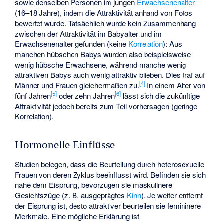
sowie denselben Personen im jungen
Erwachsenenalter
(16–18 Jahre), indem die Attraktivität anhand von Fotos
bewertet wurde. Tatsächlich wurde kein Zusammenhang
zwischen der Attraktivität im Babyalter und im
Erwachsenenalter gefunden (keine
Korrelation
): Aus
manchen hübschen Babys wurden also beispielsweise
wenig hübsche Erwachsene, während manche wenig
attraktiven Babys auch wenig attraktiv blieben. Dies traf auf
[4]
Männer und Frauen gleichermaßen zu.
In einem Alter von
[5]
[6]
fünf Jahren
oder zehn Jahren
lässt sich die zukünftige
Attraktivität jedoch bereits zum Teil vorhersagen (geringe
Korrelation).
Hormonelle Einflüsse
Studien belegen, dass die Beurteilung durch heterosexuelle
Frauen von deren Zyklus beeinflusst wird. Befinden sie sich
nahe dem Eisprung, bevorzugen sie maskulinere
Gesichtszüge (z. B. ausgeprägtes
Kinn
). Je weiter entfernt
der Eisprung ist, desto attraktiver beurteilen sie femininere
Merkmale. Eine mögliche Erklärung ist