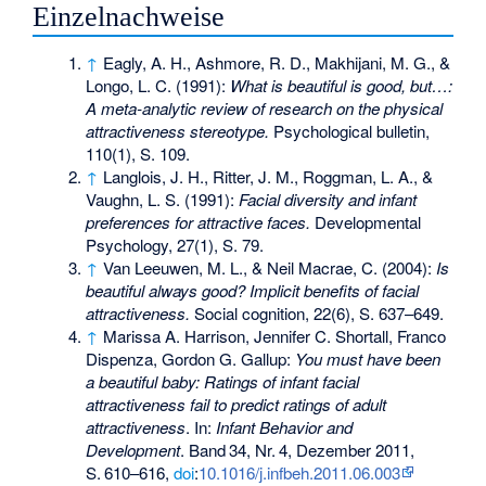
Einzelnachweise
↑
Eagly, A. H., Ashmore, R. D., Makhijani, M. G., &
Longo, L. C. (1991):
What is beautiful is good, but…:
A meta-analytic review of research on the physical
attractiveness stereotype.
Psychological bulletin,
110(1), S. 109.
↑
Langlois, J. H., Ritter, J. M., Roggman, L. A., &
Vaughn, L. S. (1991):
Facial diversity and infant
preferences for attractive faces.
Developmental
Psychology, 27(1), S. 79.
↑
Van Leeuwen, M. L., & Neil Macrae, C. (2004):
Is
beautiful always good? Implicit benefits of facial
attractiveness.
Social cognition, 22(6), S. 637–649.
↑
Marissa A. Harrison, Jennifer C. Shortall, Franco
Dispenza, Gordon G. Gallup:
You must have been
a beautiful baby: Ratings of infant facial
attractiveness fail to predict ratings of adult
attractiveness
. In:
Infant Behavior and
Development
.
Band
34
,
Nr.
4
, Dezember 2011,
S.
610–616
,
doi
:
10.1016/j.infbeh.2011.06.003