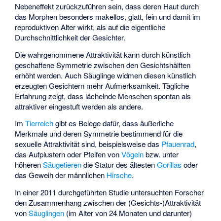
Nebeneffekt zurückzuführen sein, dass deren Haut durch
das Morphen besonders makellos, glatt, fein und damit im
reproduktiven Alter wirkt, als auf die eigentliche
Durchschnittlichkeit der Gesichter.
Die wahrgenommene Attraktivität kann durch künstlich
geschaffene Symmetrie zwischen den Gesichtshälften
erhöht werden. Auch Säuglinge widmen diesen künstlich
erzeugten Gesichtern mehr Aufmerksamkeit. Tägliche
Erfahrung zeigt, dass lächelnde Menschen spontan als
attraktiver eingestuft werden als andere.
Im
Tierreich
gibt es Belege dafür, dass äußerliche
Merkmale und deren Symmetrie bestimmend für die
sexuelle Attraktivität sind, beispielsweise das
Pfauenrad
,
das Aufplustern oder Pfeifen von
Vögeln
bzw. unter
höheren
Säugetieren
die Statur des ältesten
Gorillas
oder
das Geweih der männlichen
Hirsche
.
In einer 2011 durchgeführten Studie untersuchten Forscher
den Zusammenhang zwischen der (Gesichts-)Attraktivität
von
Säuglingen
(im Alter von 24 Monaten und darunter)