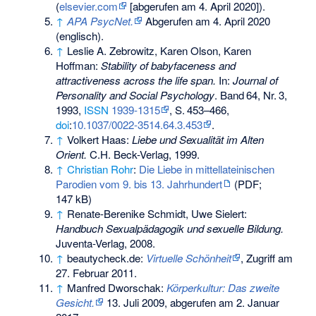
(
elsevier.com
[abgerufen am 4. April 2020]).
↑
APA PsycNet.
Abgerufen am 4. April 2020
(englisch).
↑
Leslie A. Zebrowitz, Karen Olson, Karen
Hoffman:
Stability of babyfaceness and
attractiveness across the life span.
In:
Journal of
Personality and Social Psychology
.
Band
64
,
Nr.
3
,
1993,
ISSN
1939-1315
,
S.
453–466
,
doi
:
10.1037/0022-3514.64.3.453
.
↑
Volkert Haas:
Liebe und Sexualität im Alten
Orient.
C.H. Beck-Verlag, 1999.
↑
Christian Rohr
:
Die Liebe in mittellateinischen
Parodien vom 9. bis 13. Jahrhundert
(PDF;
147 kB)
↑
Renate-Berenike Schmidt, Uwe Sielert:
Handbuch Sexualpädagogik und sexuelle Bildung.
Juventa-Verlag, 2008.
↑
beautycheck.de:
Virtuelle Schönheit
, Zugriff am
27. Februar 2011.
↑
Manfred Dworschak:
Körperkultur: Das zweite
Gesicht.
13. Juli 2009,
abgerufen am 2. Januar