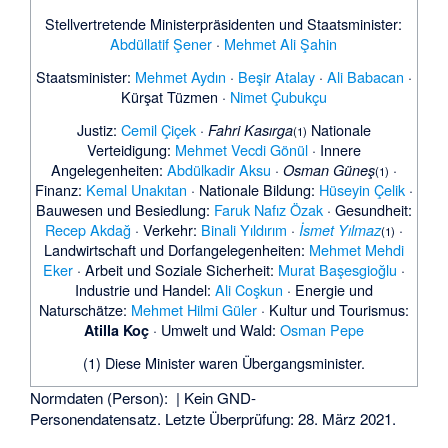
Stellvertretende Ministerpräsidenten und Staatsminister:
Abdüllatif Şener
·
Mehmet Ali Şahin
Staatsminister:
Mehmet Aydın
·
Beşir Atalay
·
Ali Babacan
·
Kürşat Tüzmen
·
Nimet Çubukçu
Justiz:
Cemil Çiçek
·
Nationale
Fahri Kasırga
(1)
Verteidigung:
Mehmet Vecdi Gönül
· Innere
Angelegenheiten:
Abdülkadir Aksu
·
·
Osman Güneş
(1)
Finanz:
Kemal Unakıtan
· Nationale Bildung:
Hüseyin Çelik
·
Bauwesen und Besiedlung:
Faruk Nafız Özak
· Gesundheit:
Recep Akdağ
· Verkehr:
Binali Yıldırım
·
·
İsmet Yılmaz
(1)
Landwirtschaft und Dorfangelegenheiten:
Mehmet Mehdi
Eker
· Arbeit und Soziale Sicherheit:
Murat Başesgioğlu
·
Industrie und Handel:
Ali Coşkun
· Energie und
Naturschätze:
Mehmet Hilmi Güler
· Kultur und Tourismus:
· Umwelt und Wald:
Osman Pepe
Atilla Koç
(1) Diese Minister waren Übergangsminister.
Normdaten (Person):
| Kein GND-
Personendatensatz. Letzte Überprüfung: 28. März 2021.