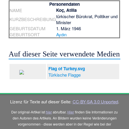
Personendaten
Koç, Atilla
NAME
türkischer Bürokrat, Politiker und
KURZBESCHREIBUNG
Minister
GEBURTSDATUM
1. März 1946
GEBURTSORT
Aydın
Auf dieser Seite verwendete Medien
Flag of Turkey.svg
Türkische Flagge
Lizenz für Texte auf dieser Seite:
CC-BY-SA 3.0 Unported
.
Der original-Artikel ist
hier
abrufbar.
Hier
finden Sie Informationen zu
den Autoren des Artikels. An Bildern wurden keine Veränderungen
vorgenommen - diese werden aber in der Regel wie bei der