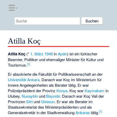
Atilla Koç
Atilla Koç
(*
1. März
1946
in
Aydın
) ist ein türkischer
Beamter, Politiker und ehemaliger Minister für Kultur und
[1]
Tourismus.
Er absolvierte die Fakultät für Politikwissenschaft an der
Universität Ankara
. Danach war Koç im Ministerium für
Innere Angelegenheiten als Berater tätig. Er war
Polizeipräsident der Provinz
Konya
. Koç war
Kaymakam
in
Ulubey,
Nusaybin
und
Bayındır
. Danach war Koç
Vali
der
Provinzen
Siirt
und
Giresun
. Er war als Berater im
Staatssekretariat des Ministerpräsidenten und als
[1]
Generalsekretär in der Stadtverwaltung
Ankaras
tätig.