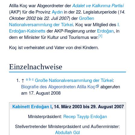
Atilla Koç war Abgeordneter der
Adalet ve Kalkınma Partisi
(AKP) für die Provinz
Aydın
in der 22. Legislaturperiode (
14.
Oktober 2002 bis 22. Juli 2007
) der
Großen
Nationalversammlung der Türkei
. Koç war Mitglied des
I.
Erdoğan-Kabinetts
der AKP-Regierung unter
Erdoğan
, in
[1]
dem er Minister für Kultur und Tourismus war.
Koç ist verheiratet und Vater von drei Kindern.
Einzelnachweise
a
b
c
↑
Große Nationalversammlung der Türkei
:
Biografie des Abgeordneten Atilla Koç
abgerufen
am 17. August 2008
Kabinett Erdoğan I
, 14. März 2003 bis 29. August 2007
Ministerpräsident:
Recep Tayyip Erdoğan
Stellvertretender Ministerpräsident und Außenminister:
Abdullah Gül